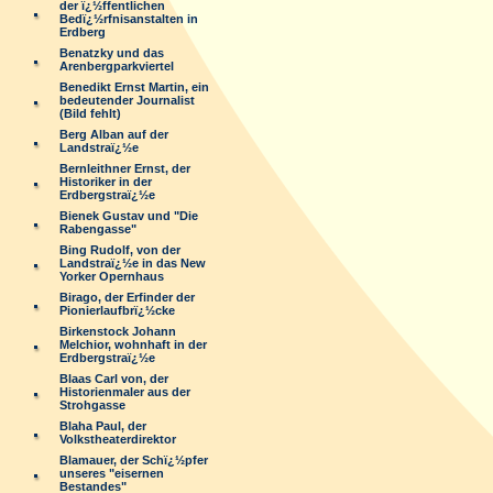
der ï¿½ffentlichen
Bedï¿½rfnisanstalten in
Erdberg
Benatzky und das
Arenbergparkviertel
Benedikt Ernst Martin, ein
bedeutender Journalist
(Bild fehlt)
Berg Alban auf der
Landstraï¿½e
Bernleithner Ernst, der
Historiker in der
Erdbergstraï¿½e
Bienek Gustav und "Die
Rabengasse"
Bing Rudolf, von der
Landstraï¿½e in das New
Yorker Opernhaus
Birago, der Erfinder der
Pionierlaufbrï¿½cke
Birkenstock Johann
Melchior, wohnhaft in der
Erdbergstraï¿½e
Blaas Carl von, der
Historienmaler aus der
Strohgasse
Blaha Paul, der
Volkstheaterdirektor
Blamauer, der Schï¿½pfer
unseres "eisernen
Bestandes"