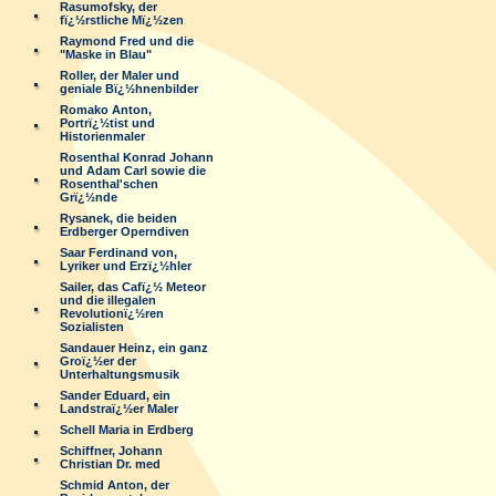
Rasumofsky, der
fï¿½rstliche Mï¿½zen
Raymond Fred und die
"Maske in Blau"
Roller, der Maler und
geniale Bï¿½hnenbilder
Romako Anton,
Portrï¿½tist und
Historienmaler
Rosenthal Konrad Johann
und Adam Carl sowie die
Rosenthal'schen
Grï¿½nde
Rysanek, die beiden
Erdberger Operndiven
Saar Ferdinand von,
Lyriker und Erzï¿½hler
Sailer, das Cafï¿½ Meteor
und die illegalen
Revolutionï¿½ren
Sozialisten
Sandauer Heinz, ein ganz
Groï¿½er der
Unterhaltungsmusik
Sander Eduard, ein
Landstraï¿½er Maler
Schell Maria in Erdberg
Schiffner, Johann
Christian Dr. med
Schmid Anton, der