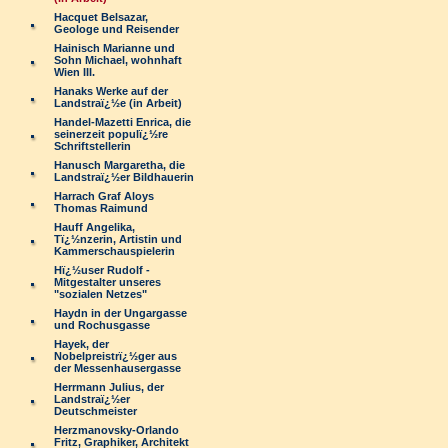
Hacquet Belsazar,
Geologe und Reisender
Hainisch Marianne und
Sohn Michael, wohnhaft
Wien III.
Hanaks Werke auf der
Landstraï¿½e (in Arbeit)
Handel-Mazetti Enrica, die
seinerzeit populï¿½re
Schriftstellerin
Hanusch Margaretha, die
Landstraï¿½er Bildhauerin
Harrach Graf Aloys
Thomas Raimund
Hauff Angelika,
Tï¿½nzerin, Artistin und
Kammerschauspielerin
Hï¿½user Rudolf -
Mitgestalter unseres
"sozialen Netzes"
Haydn in der Ungargasse
und Rochusgasse
Hayek, der
Nobelpreistrï¿½ger aus
der Messenhausergasse
Herrmann Julius, der
Landstraï¿½er
Deutschmeister
Herzmanovsky-Orlando
Fritz, Graphiker, Architekt