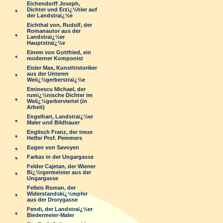
Eichendorff Joseph,
Dichter und Erzï¿½hler auf
der Landstraï¿½e
Eichthal von, Rudolf, der
Romanautor aus der
Landstraï¿½er
Hauptstraï¿½e
Einem von Gottfried, ein
moderner Komponist
Eisler Max, Kunsthistoriker
aus der Unteren
Weiï¿½gerberstraï¿½e
Eminescu Michael, der
rumï¿½nische Dichter im
Weiï¿½gerberviertel (in
Arbeit)
Engelhart, Landstraï¿½er
Maler und Bildhauer
Englisch Franz, der treue
Helfer Prof. Pemmers
Eugen von Savoyen
Farkas in der Ungargasse
Felder Cajetan, der Wiener
Bï¿½rgermeister aus der
Ungargasse
Felleis Roman, der
Widerstandskï¿½mpfer
aus der Drorygasse
Fendi, der Landstraï¿½er
Biedermeier-Maler