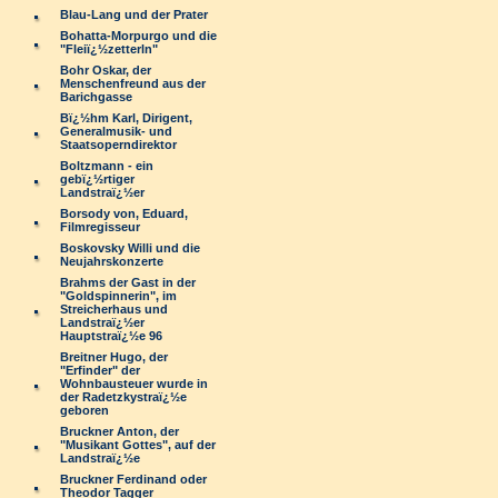
Blau-Lang und der Prater
Bohatta-Morpurgo und die
"Fleiï¿½zetterln"
Bohr Oskar, der
Menschenfreund aus der
Barichgasse
Bï¿½hm Karl, Dirigent,
Generalmusik- und
Staatsoperndirektor
Boltzmann - ein
gebï¿½rtiger
Landstraï¿½er
Borsody von, Eduard,
Filmregisseur
Boskovsky Willi und die
Neujahrskonzerte
Brahms der Gast in der
"Goldspinnerin", im
Streicherhaus und
Landstraï¿½er
Hauptstraï¿½e 96
Breitner Hugo, der
"Erfinder" der
Wohnbausteuer wurde in
der Radetzkystraï¿½e
geboren
Bruckner Anton, der
"Musikant Gottes", auf der
Landstraï¿½e
Bruckner Ferdinand oder
Theodor Tagger