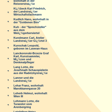
wohnhaft in der
Reisnerstraï¿½e
Kï¿½beck Karl Friedrich,
der Landstraï¿½er
Wirtschaftsfachmann
Kudlich Hans, wohnhaft in
der "Goldenen Birn"
Kuh - der "Sprechsteller"
aus dem
Weiï¿½gerberviertel
Kundmann Carl, Atelier
Landstraï¿½er Gï¿½rtel 3
Kunschak Leopold,
geboren im Laveran-Haus
Lanckoronski-Brzezie Graf
Karl, Kunstsammler,
Mï¿½zen und
Denkmalpfleger
Lang Lotte, die
Josefstadt-Schauspielerin
aus der Radetzkystraï¿½e
Lanner und die
Landstraï¿½e
Lehar Franz, wohnhaft
Marokkanergasse 20
Leherb Helmut, wohnhaft
Wien III
Lehmann Lotte, die
Turandot vom
Arenbergring
Leinfellner Heinz,