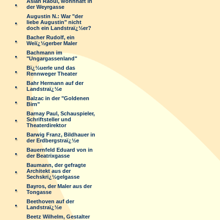
Aslan Raoul, wohnhaft in
der Weyrgasse
Augustin N.: War "der
liebe Augustin" nicht
doch ein Landstraï¿½er?
Bacher Rudolf, ein
Weiï¿½gerber Maler
Bachmann im
"Ungargassenland"
Bï¿½uerle und das
Rennweger Theater
Bahr Hermann auf der
Landstraï¿½e
Balzac in der "Goldenen
Birn"
Barnay Paul, Schauspieler,
Schriftsteller und
Theaterdirektor
Barwig Franz, Bildhauer in
der Erdbergstraï¿½e
Bauernfeld Eduard von in
der Beatrixgasse
Baumann, der gefragte
Architekt aus der
Sechskrï¿½gelgasse
Bayros, der Maler aus der
Tongasse
Beethoven auf der
Landstraï¿½e
Beetz Wilhelm, Gestalter