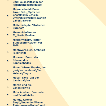
und Hausbesitzer in der
Rauchfangkehrergasse
Messerschmidt Franz
Xaver, Schï¿½pfer der
Charakterkï¿½pfe im
Unteren Belvedere, war ein
Landstraï¿½er
Metternich, der "Kutscher
Europas"
Metternich-Sandor
Fï¿½rstin Pauline
Miklas Wilhelm, letzter
Bundesprï¿½sident vor
1938
Montoyer Louis, Architekt
(Bild fehlt)
Morawetz Franz, der
Erbauer des
Sophienbades
Moser Johann Baptist, der
groï¿½e Landstraï¿½er
Volkssï¿½nger
Moser "Kolo" auf der
Landstraï¿½e
Mozart und die
Landstraï¿½e
Muhr Adelbert, Journalist
und Schriftsteller
Mundy, Jaromir,
Begrï¿½nder der Wiener
Rettungsgesellschaft und