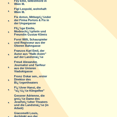
Fey Emil, Selbstmord in
Wien III.
Figl Leopold, wohnhaft
Wien III.
Fix Anton, Mitbegrï¿½nder
der Firma Portois & Fix in
der Ungargasse
Flï¿½ge Emilie,
Modeschï¿½pferin und
Freundin Gustav Klimts
Forst Willi, Schauspieler
und Regisseur aus der
Oberen Bahngasse
Franzos Karl Emil, der
Autor aus "Halb-Asien"
auf der Landstraï¿½e
Freud Alexander,
Journalist und Tarifeur
aus der Unteren
Viaduktgasse
Fronz Oskar sen., erster
Direktor des
Bï¿½rgertheaters
Fï¿½hrer Hansi, die
"sï¿½ï¿½e Klingelfee"
Gessner Adrienne, die
groï¿½e Dame des
Josefstï¿½dter Theaters
und die Landstraï¿½e (in
Arbeit)
Giacomelli Louis,
Architekt aus der