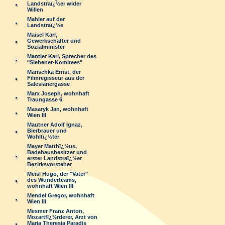
Landstraï¿½er wider
Willen
Mahler auf der
Landstraï¿½e
Maisel Karl,
Gewerkschafter und
Sozialminister
Mantler Karl, Sprecher des
"Siebener-Komitees"
Marischka Ernst, der
Filmregisseur aus der
Salesianergasse
Marx Joseph, wohnhaft
Traungasse 6
Masaryk Jan, wohnhaft
Wien III
Mautner Adolf Ignaz,
Bierbrauer und
Wohltï¿½ter
Mayer Matthï¿½us,
Badehausbesitzer und
erster Landstraï¿½er
Bezirksvorsteher
Meisl Hugo, der "Vater"
des Wunderteams,
wohnhaft Wien III
Mendel Gregor, wohnhaft
Wien III
Mesmer Franz Anton,
Mozartfï¿½rderer, Arzt von
Maria Theresia Paradis