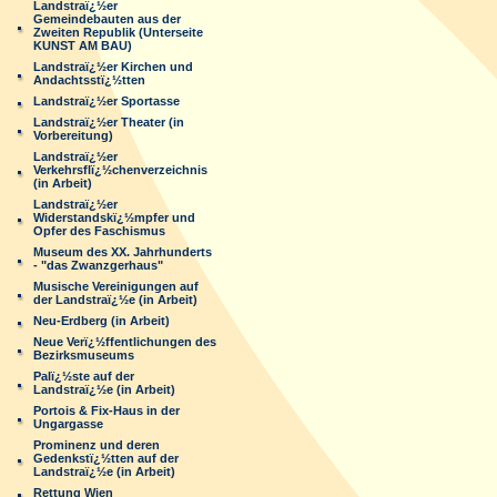
Landstraï¿½er
Gemeindebauten aus der
Zweiten Republik (Unterseite
KUNST AM BAU)
Landstraï¿½er Kirchen und
Andachtsstï¿½tten
Landstraï¿½er Sportasse
Landstraï¿½er Theater (in
Vorbereitung)
Landstraï¿½er
Verkehrsflï¿½chenverzeichnis
(in Arbeit)
Landstraï¿½er
Widerstandskï¿½mpfer und
Opfer des Faschismus
Museum des XX. Jahrhunderts
- "das Zwanzgerhaus"
Musische Vereinigungen auf
der Landstraï¿½e (in Arbeit)
Neu-Erdberg (in Arbeit)
Neue Verï¿½ffentlichungen des
Bezirksmuseums
Palï¿½ste auf der
Landstraï¿½e (in Arbeit)
Portois & Fix-Haus in der
Ungargasse
Prominenz und deren
Gedenkstï¿½tten auf der
Landstraï¿½e (in Arbeit)
Rettung Wien