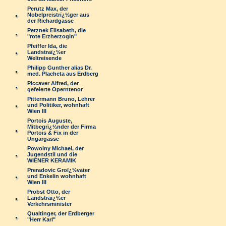
Perutz Max, der
Nobelpreistrï¿½ger aus
der Richardgasse
Petznek Elisabeth, die
"rote Erzherzogin"
Pfeiffer Ida, die
Landstraï¿½er
Weltreisende
Philipp Gunther alias Dr.
med. Placheta aus Erdberg
Piccaver Alfred, der
gefeierte Operntenor
Pittermann Bruno, Lehrer
und Politiker, wohnhaft
Wien III
Portois Auguste,
Mitbegrï¿½nder der Firma
Portois & Fix in der
Ungargasse
Powolny Michael, der
Jugendstil und die
WIENER KERAMIK
Preradovic Groï¿½vater
und Enkelin wohnhaft
Wien III
Probst Otto, der
Landstraï¿½er
Verkehrsminister
Qualtinger, der Erdberger
"Herr Karl"