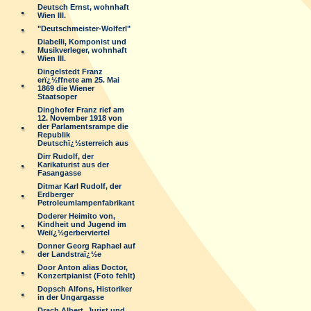
Deutsch Ernst, wohnhaft
Wien III.
"Deutschmeister-Wolferl"
Diabelli, Komponist und
Musikverleger, wohnhaft
Wien III.
Dingelstedt Franz
erï¿½ffnete am 25. Mai
1869 die Wiener
Staatsoper
Dinghofer Franz rief am
12. November 1918 von
der Parlamentsrampe die
Republik
Deutschï¿½sterreich aus
Dirr Rudolf, der
Karikaturist aus der
Fasangasse
Ditmar Karl Rudolf, der
Erdberger
Petroleumlampenfabrikant
Doderer Heimito von,
Kindheit und Jugend im
Weiï¿½gerberviertel
Donner Georg Raphael auf
der Landstraï¿½e
Door Anton alias Doctor,
Konzertpianist (Foto fehlt)
Dopsch Alfons, Historiker
in der Ungargasse
Drach Albert, Jurist und