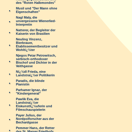
des "Roten Halbmondes"
Musil und "Der Mann ohne
Eigenschaften"
Nagl Maly, die
unvergessene Wienerlied-
Interpretin
Natterer, der Begleiter der
Kaiserin von Brasilien
Neuling Vinzenz,
Bierbrauer,
Etablissementbesitzer und
Wohltï¿½ter
Njegos Petar Petrowitsch,
serbisch-orthodoxer
Bischof und Dichter in der
Veithgasse
Nï¿½dl Frieda, eine
Landstraï¿½er Politikerin
Paradis, die blinde
Pianistin
Parhamer Ignaz, der
"Kindergeneral"
Pawlik Eva, die
Landstraï¿½er
Eiskunstlï¿½uferin und
Filmschauspielerin
Payer Julius, der
Nordpolforscher aus der
Bechardgasse
Pemmer Hans, der Retter
des St. Marxer Friedhofs