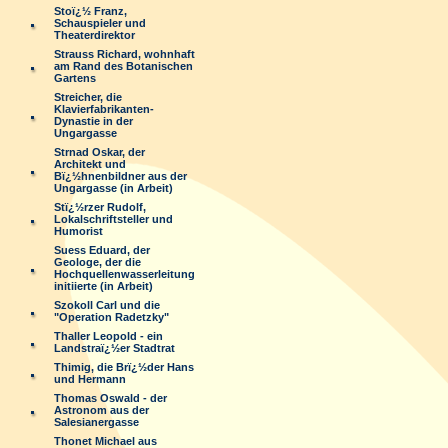
Stoï¿½ Franz,
Schauspieler und
Theaterdirektor
Strauss Richard, wohnhaft
am Rand des Botanischen
Gartens
Streicher, die
Klavierfabrikanten-
Dynastie in der
Ungargasse
Strnad Oskar, der
Architekt und
Bï¿½hnenbildner aus der
Ungargasse (in Arbeit)
Stï¿½rzer Rudolf,
Lokalschriftsteller und
Humorist
Suess Eduard, der
Geologe, der die
Hochquellenwasserleitung
initiierte (in Arbeit)
Szokoll Carl und die
"Operation Radetzky"
Thaller Leopold - ein
Landstraï¿½er Stadtrat
Thimig, die Brï¿½der Hans
und Hermann
Thomas Oswald - der
Astronom aus der
Salesianergasse
Thonet Michael aus