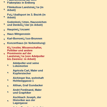
Fiakerplatz in Erdberg
Filmkulisse Landstraï¿½e (in
Arbeit)
Fuï¿½ballsport im 3. Bezirk (in
Arbeit)
Gedenkstï¿½tten, Hauszeichen
und Denkmï¿½ler (in Arbeit)
Hauptmï¿½nzamt
Haus Wittgenstein
Karl-Borromï¿½us-Brunnen
Konzerthaus (in Vorbereitung)
Kï¿½nstler, Wissenschafter,
Politiker und andere
Prominente auf der
Landstraï¿½e (von Adelpoller
bis Zwerenz: in Arbeit)
Adelpoller und seine
Lokomotive
Agricola Carl, Maler und
Kupferstecher
Aichinger Ilse, wohnhaft
Hohlweggasse 1
Althan, Graf Gundacker
Andri Ferdinand, Maler
und Graphiker
Aschbach Joseph, der
Historiker aus der
Lagergasse