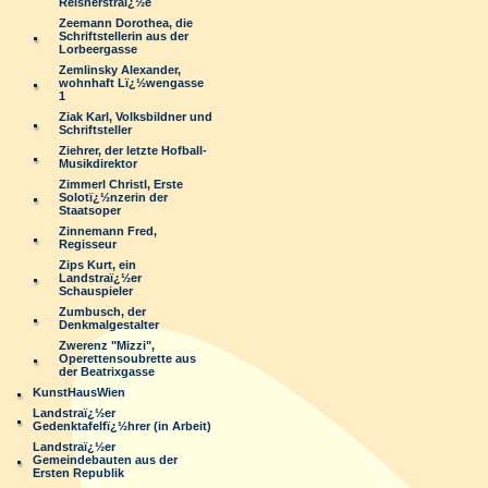
Reisnerstraï¿½e
Zeemann Dorothea, die
Schriftstellerin aus der
Lorbeergasse
Zemlinsky Alexander,
wohnhaft Lï¿½wengasse
1
Ziak Karl, Volksbildner und
Schriftsteller
Ziehrer, der letzte Hofball-
Musikdirektor
Zimmerl Christl, Erste
Solotï¿½nzerin der
Staatsoper
Zinnemann Fred,
Regisseur
Zips Kurt, ein
Landstraï¿½er
Schauspieler
Zumbusch, der
Denkmalgestalter
Zwerenz "Mizzi",
Operettensoubrette aus
der Beatrixgasse
KunstHausWien
Landstraï¿½er
Gedenktafelfï¿½hrer (in Arbeit)
Landstraï¿½er
Gemeindebauten aus der
Ersten Republik