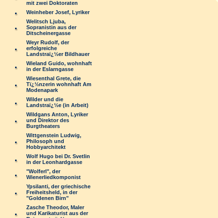
mit zwei Doktoraten
Weinheber Josef, Lyriker
Welitsch Ljuba,
Sopranistin aus der
Ditscheinergasse
Weyr Rudolf, der
erfolgreiche
Landstraï¿½er Bildhauer
Wieland Guido, wohnhaft
in der Eslarngasse
Wiesenthal Grete, die
Tï¿½nzerin wohnhaft Am
Modenapark
Wilder und die
Landstraï¿½e (in Arbeit)
Wildgans Anton, Lyriker
und Direktor des
Burgtheaters
Wittgenstein Ludwig,
Philosoph und
Hobbyarchitekt
Wolf Hugo bei Dr. Svetlin
in der Leonhardgasse
"Wolferl", der
Wienerliedkomponist
Ypsilanti, der griechische
Freiheitsheld, in der
"Goldenen Birn"
Zasche Theodor, Maler
und Karikaturist aus der