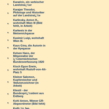
Karadzic, ein serbischer
Landstraï¿½er
Karajan Theodor,
Philologe und Historiker
auf der Landstraï¿½e
Karlinsky, Anton H.,
wohnhaft Wien III (Bild
fehlt, in Arbeit)
Karlweis in der
Metternichgasse
Kasimir Luigi, wohnhaft
Wien III.
Kaus Gina, die Autorin in
der Hyegasse
Kelsen Hans, der
Mitgestalter der
ï¿½sterreichischen
Bundesverfassung 1920
Kisch Egon Erwin,
wohnhaft Rudolf-von-Alt-
Platz 5
Kleiner Salomon,
Kupferstecher und
Vedutenzeichner (in
Arbeit)
Klestil - der
Bundesprï¿½sident aus
Erdberg
Kohl Anton, Wiener GR-
Abgeordneter (Bild fehlt)
Kollï¿½r Jan,