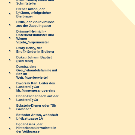
Schriftsteller
Dreher Anton, der
ï¿½ltere, erfolgreicher
Bierbrauer
Drdla, der Violinvirtuose
aus der Jacquingasse
Drimmel Heinrich -
Unterrichtsminister und
Wiener
Vizebï¿½rgermeister
Drory Henry, der
Englï¿½nder in Erdberg
Dukati Johann Baptist
(Bild fehlt)
Dumba, eine
Groï¿½handelsfamilie mit
Sitz im
Weiï¿½gerberviertel
Dworzak Karl, Leiter des
Landstraï¿½er
Mï¿½nnergesangvereins
Ebner-Eschenbach auf der
Landstraï¿½e
Eckstein-Diener oder "Sir
Galahad"
Edthofer Anton, wohnhaft
ï¿½lzeltgasse 1A
Egger-Lienz, der
Historienmaler wohnte in
der Veithgasse