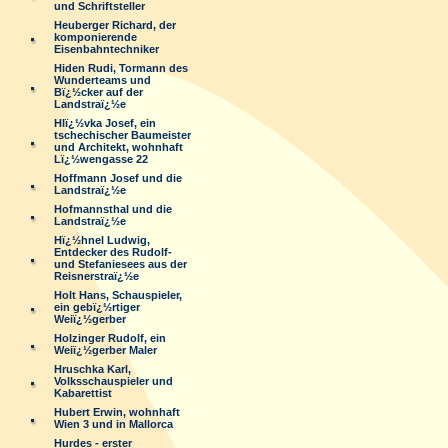
und Schriftsteller
Heuberger Richard, der
komponierende
Eisenbahntechniker
Hiden Rudi, Tormann des
Wunderteams und
Bï¿½cker auf der
Landstraï¿½e
Hlï¿½vka Josef, ein
tschechischer Baumeister
und Architekt, wohnhaft
Lï¿½wengasse 22
Hoffmann Josef und die
Landstraï¿½e
Hofmannsthal und die
Landstraï¿½e
Hï¿½hnel Ludwig,
Entdecker des Rudolf-
und Stefaniesees aus der
Reisnerstraï¿½e
Holt Hans, Schauspieler,
ein gebï¿½rtiger
Weiï¿½gerber
Holzinger Rudolf, ein
Weiï¿½gerber Maler
Hruschka Karl,
Volksschauspieler und
Kabarettist
Hubert Erwin, wohnhaft
Wien 3 und in Mallorca
Hurdes - erster