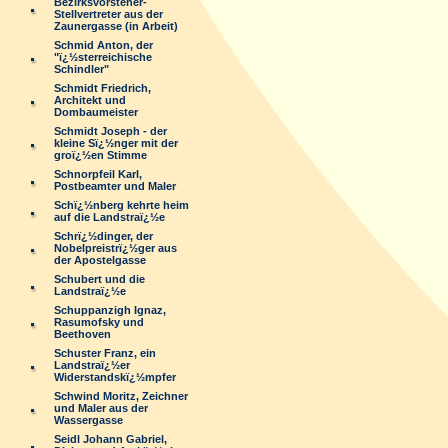
Bezirksvorsteher-
Stellvertreter aus der
Zaunergasse (in Arbeit)
Schmid Anton, der
"ï¿½sterreichische
Schindler"
Schmidt Friedrich,
Architekt und
Dombaumeister
Schmidt Joseph - der
kleine Sï¿½nger mit der
groï¿½en Stimme
Schnorpfeil Karl,
Postbeamter und Maler
Schï¿½nberg kehrte heim
auf die Landstraï¿½e
Schrï¿½dinger, der
Nobelpreistrï¿½ger aus
der Apostelgasse
Schubert und die
Landstraï¿½e
Schuppanzigh Ignaz,
Rasumofsky und
Beethoven
Schuster Franz, ein
Landstraï¿½er
Widerstandskï¿½mpfer
Schwind Moritz, Zeichner
und Maler aus der
Wassergasse
Seidl Johann Gabriel,