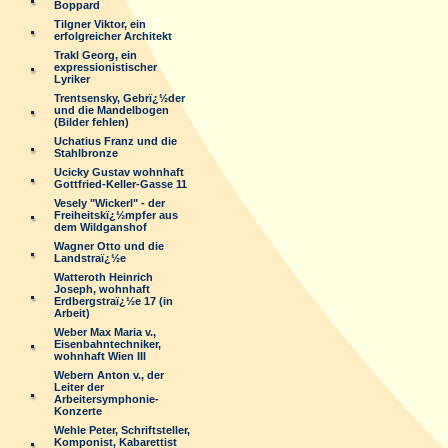
Boppard
Tilgner Viktor, ein
erfolgreicher Architekt
Trakl Georg, ein
expressionistischer
Lyriker
Trentsensky, Gebrï¿½der
und die Mandelbogen
(Bilder fehlen)
Uchatius Franz und die
Stahlbronze
Ucicky Gustav wohnhaft
Gottfried-Keller-Gasse 11
Vesely "Wickerl" - der
Freiheitskï¿½mpfer aus
dem Wildganshof
Wagner Otto und die
Landstraï¿½e
Watteroth Heinrich
Joseph, wohnhaft
Erdbergstraï¿½e 17 (in
Arbeit)
Weber Max Maria v.,
Eisenbahntechniker,
wohnhaft Wien III
Webern Anton v., der
Leiter der
Arbeitersymphonie-
Konzerte
Wehle Peter, Schriftsteller,
Komponist, Kabarettist