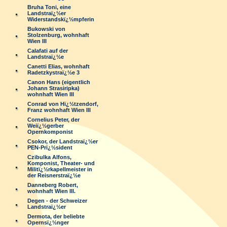
Bruha Toni, eine
Landstraï¿½er
Widerstandskï¿½mpferin
Bukowski von
Stolzenburg, wohnhaft
Wien III
Calafati auf der
Landstraï¿½e
Canetti Elias, wohnhaft
Radetzkystraï¿½e 3
Canon Hans (eigentlich
Johann Strasiripka)
wohnhaft Wien III
Conrad von Hï¿½tzendorf,
Franz wohnhaft Wien III
Cornelius Peter, der
Weiï¿½gerber
Opernkomponist
Csokor, der Landstraï¿½er
PEN-Prï¿½sident
Czibulka Alfons,
Komponist, Theater- und
Militï¿½rkapellmeister in
der Reisnerstraï¿½e
Danneberg Robert,
wohnhaft Wien III.
Degen - der Schweizer
Landstraï¿½er
Dermota, der beliebte
Opernsï¿½nger