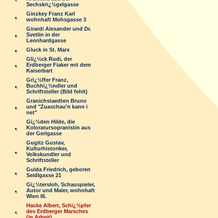
Sechskrï¿½gelgasse
Ginzkey Franz Karl
wohnhaft Mohsgasse 3
Girardi Alexander und Dr.
Svetlin in der
Leonhardgasse
Gluck in St. Marx
Glï¿½ck Rudi, der
Erdberger Fiaker mit dem
Kaiserbart
Grï¿½ffer Franz,
Buchhï¿½ndler und
Schriftsteller (Bild fehlt)
Granichstaedten Bruno
und "Zuaschau'n kann i
net"
Gï¿½den Hilde, die
Koloratursopranistin aus
der Gerlgasse
Gugitz Gustav,
Kulturhistoriker,
Volkskundler und
Schriftsteller
Gulda Friedrich, geboren
Seidlgasse 21
Gï¿½tersloh, Schauspieler,
Autor und Maler, wohnhaft
Wien III.
Hacke Albert, Schï¿½pfer
des Erdberger Marsches
(in Arbeit)