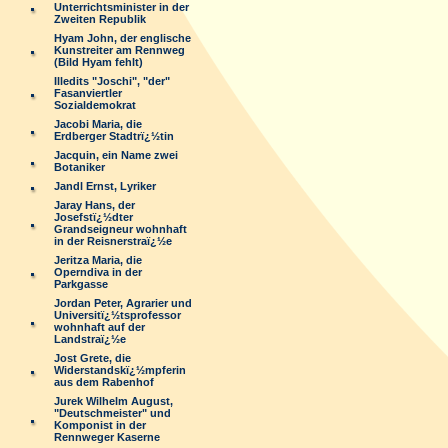
Unterrichtsminister in der
Zweiten Republik
Hyam John, der englische
Kunstreiter am Rennweg
(Bild Hyam fehlt)
Illedits "Joschi", "der"
Fasanviertler
Sozialdemokrat
Jacobi Maria, die
Erdberger Stadtrï¿½tin
Jacquin, ein Name zwei
Botaniker
Jandl Ernst, Lyriker
Jaray Hans, der
Josefstï¿½dter
Grandseigneur wohnhaft
in der Reisnerstraï¿½e
Jeritza Maria, die
Operndiva in der
Parkgasse
Jordan Peter, Agrarier und
Universitï¿½tsprofessor
wohnhaft auf der
Landstraï¿½e
Jost Grete, die
Widerstandskï¿½mpferin
aus dem Rabenhof
Jurek Wilhelm August,
"Deutschmeister" und
Komponist in der
Rennweger Kaserne