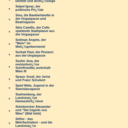
Dichter und Archï¿½ologe
Seipel Ignaz, der
politische Prï¿½lat
Sina, die Bankierfamilie in
der Ungargasse und
Beatrixgasse
Sitte Camillo, der Cello
spielende Stadtplaner aus
der Ungargasse
Soliman Angelo, der
"Mohr" im
Weiï¿½gerberviertel
Sorbait Paul, der Pestarzt
aus der Ungargasse
Soyfer Jura, der
revolutionï¿½re
Schriftsteller, wohnhaft
Wien III
Spaun Josef, der Jurist
und Franz Schubert
Spiel Hilde, Jugend in der
Stanislausgasse
Starhemberg, der
Landstraï¿½er
Heimwehrfï¿½hrer
Steinbrecher Alexander
und "Die Gigerln von
Wien" (Bild fehlt)
Stifter - das
Mehrfachtalent - und die
Landstraï¿½e