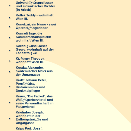
Universitï¿½tsprofessor
und slowakischer Dichter
(in Arbeit)
Kollek Teddy - wohnhaft
Wien III.
Konetzni, ein Name - zwei
Opernsï¿½ngerinnen
Konradi Inge, die
Kammerschauspielerin
wohnhaft Wien III.
Kornhï¿½usel Josef
Georg, wohnhaft auf der
Landstraï¿½e
Kï¿½rner Theodor,
wohnhaft Wien III.
Kostka Alexander,
akademischer Maler aus
der Ungargasse
Krafft Johann Peter,
Portrï¿½tist,
Historienmaler und
Denkmalpfleger
Kraus, "Die Fackel", das
Weiï¿½gerberviertel und
seine Verwandtschaft im
Fasanviertel
Kriehuber Joseph,
wohnhaft in der
Erdbergstraï¿½e und
Ungargasse
Krips Prof. Josef,