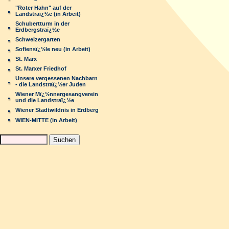
"Roter Hahn" auf der
Landstraï¿½e (in Arbeit)
Schubertturm in der
Erdbergstraï¿½e
Schweizergarten
Sofiensï¿½le neu (in Arbeit)
St. Marx
St. Marxer Friedhof
Unsere vergessenen Nachbarn
- die Landstraï¿½er Juden
Wiener Mï¿½nnergesangverein
und die Landstraï¿½e
Wiener Stadtwildnis in Erdberg
WIEN-MITTE (in Arbeit)