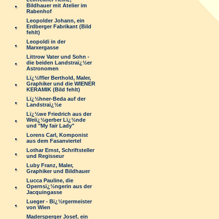
Bildhauer mit Atelier im
Rabenhof
Leopolder Johann, ein
Erdberger Fabrikant (Bild
fehlt)
Leopoldi in der
Marxergasse
Littrow Vater und Sohn -
die beiden Landstraï¿½er
Astronomen
Lï¿½ffler Berthold, Maler,
Graphiker und die WIENER
KERAMIK (Bild fehlt)
Lï¿½hner-Beda auf der
Landstraï¿½e
Lï¿½we Friedrich aus der
Weiï¿½gerber Lï¿½nde
und "My fair Lady"
Lorens Carl, Komponist
aus dem Fasanviertel
Lothar Ernst, Schriftsteller
und Regisseur
Luby Franz, Maler,
Graphiker und Bildhauer
Lucca Pauline, die
Opernsï¿½ngerin aus der
Jacquingasse
Lueger - Bï¿½rgermeister
von Wien
Madersperger Josef, ein