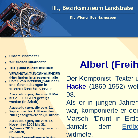
Unsere Mitarbeiter
Albert (Freih
Wir suchen Mitarbeiter
Treffpunkt Bezirksmuseum
VERANSTALTUNGSKALENDER
Der Komponist, Texter
(Hier finden Interessenten alle
Daten von Bezirksfï¿½hrungen
Hacke
(1869-1952) wo
und Veranstaltungen in
unserem Bezirksmuseum)
98.
Ausstellungen, die vom 8. Mai
bis 21. Juni 2009 gezeigt
Als er in jungen Jahr
werden (in Arbeit)
Ausstellungen, die vom 11.
war, komponierte er de
September bis 1. November
2009 gezeigt werden (in Arbeit)
Marsch "Drunt in Erdb
Ausstellungen, die vom 13.
November 2009 bis 31.
damals dem
Erdb
Jï¿½nner 2010 gezeigt werden
(in Arbeit)
widmete.
Unsere Ausstellungen in der