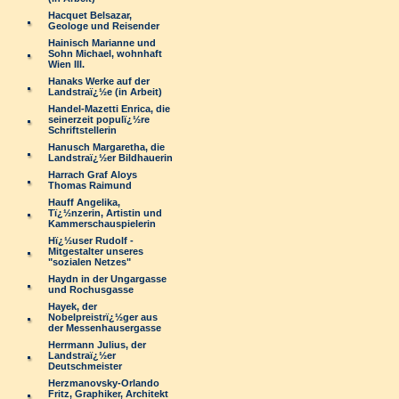
Hacquet Belsazar,
Geologe und Reisender
Hainisch Marianne und
Sohn Michael, wohnhaft
Wien III.
Hanaks Werke auf der
Landstraï¿½e (in Arbeit)
Handel-Mazetti Enrica, die
seinerzeit populï¿½re
Schriftstellerin
Hanusch Margaretha, die
Landstraï¿½er Bildhauerin
Harrach Graf Aloys
Thomas Raimund
Hauff Angelika,
Tï¿½nzerin, Artistin und
Kammerschauspielerin
Hï¿½user Rudolf -
Mitgestalter unseres
"sozialen Netzes"
Haydn in der Ungargasse
und Rochusgasse
Hayek, der
Nobelpreistrï¿½ger aus
der Messenhausergasse
Herrmann Julius, der
Landstraï¿½er
Deutschmeister
Herzmanovsky-Orlando
Fritz, Graphiker, Architekt