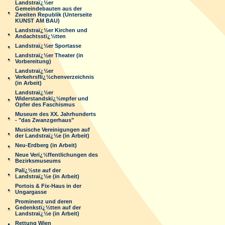
Landstraï¿½er
Gemeindebauten aus der
Zweiten Republik (Unterseite
KUNST AM BAU)
Landstraï¿½er Kirchen und
Andachtsstï¿½tten
Landstraï¿½er Sportasse
Landstraï¿½er Theater (in
Vorbereitung)
Landstraï¿½er
Verkehrsflï¿½chenverzeichnis
(in Arbeit)
Landstraï¿½er
Widerstandskï¿½mpfer und
Opfer des Faschismus
Museum des XX. Jahrhunderts
- "das Zwanzgerhaus"
Musische Vereinigungen auf
der Landstraï¿½e (in Arbeit)
Neu-Erdberg (in Arbeit)
Neue Verï¿½ffentlichungen des
Bezirksmuseums
Palï¿½ste auf der
Landstraï¿½e (in Arbeit)
Portois & Fix-Haus in der
Ungargasse
Prominenz und deren
Gedenkstï¿½tten auf der
Landstraï¿½e (in Arbeit)
Rettung Wien