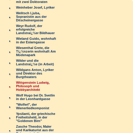
mit zwei Doktoraten
Weinheber Josef, Lyriker
Welitsch Ljuba,
Sopranistin aus der
Ditscheinergasse
Weyr Rudolf, der
erfolgreiche
Landstraï¿½er Bildhauer
Wieland Guido, wohnhaft
in der Eslarngasse
Wiesenthal Grete, die
Tï¿½nzerin wohnhaft Am
Modenapark
Wilder und die
Landstraï¿½e (in Arbeit)
Wildgans Anton, Lyriker
und Direktor des
Burgtheaters
Wittgenstein Ludwig,
Philosoph und
Hobbyarchitekt
Wolf Hugo bei Dr. Svetlin
in der Leonhardgasse
"Wolferl", der
Wienerliedkomponist
Ypsilanti, der griechische
Freiheitsheld, in der
"Goldenen Birn"
Zasche Theodor, Maler
und Karikaturist aus der