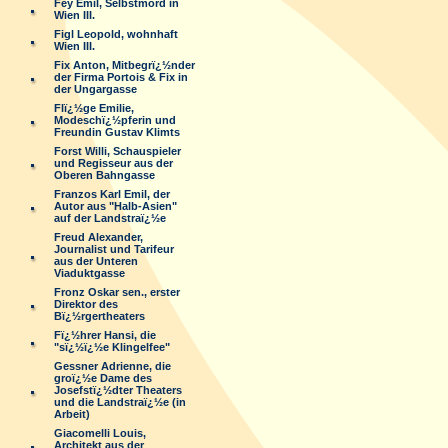
Fey Emil, Selbstmord in
Wien III.
Figl Leopold, wohnhaft
Wien III.
Fix Anton, Mitbegrï¿½nder
der Firma Portois & Fix in
der Ungargasse
Flï¿½ge Emilie,
Modeschï¿½pferin und
Freundin Gustav Klimts
Forst Willi, Schauspieler
und Regisseur aus der
Oberen Bahngasse
Franzos Karl Emil, der
Autor aus "Halb-Asien"
auf der Landstraï¿½e
Freud Alexander,
Journalist und Tarifeur
aus der Unteren
Viaduktgasse
Fronz Oskar sen., erster
Direktor des
Bï¿½rgertheaters
Fï¿½hrer Hansi, die
"sï¿½ï¿½e Klingelfee"
Gessner Adrienne, die
groï¿½e Dame des
Josefstï¿½dter Theaters
und die Landstraï¿½e (in
Arbeit)
Giacomelli Louis,
Architekt aus der