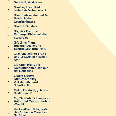
Sechskrï¿½gelgasse
Ginzkey Franz Karl
wohnhaft Mohsgasse 3
Girardi Alexander und Dr.
Svetlin in der
Leonhardgasse
Gluck in St. Marx
Glï¿½ck Rudi, der
Erdberger Fiaker mit dem
Kaiserbart
Grï¿½ffer Franz,
Buchhï¿½ndler und
Schriftsteller (Bild fehlt)
Granichstaedten Bruno
und "Zuaschau'n kann i
net"
Gï¿½den Hilde, die
Koloratursopranistin aus
der Gerlgasse
Gugitz Gustav,
Kulturhistoriker,
Volkskundler und
Schriftsteller
Gulda Friedrich, geboren
Seidlgasse 21
Gï¿½tersloh, Schauspieler,
Autor und Maler, wohnhaft
Wien III.
Hacke Albert, Schï¿½pfer
des Erdberger Marsches
(in Arbeit)