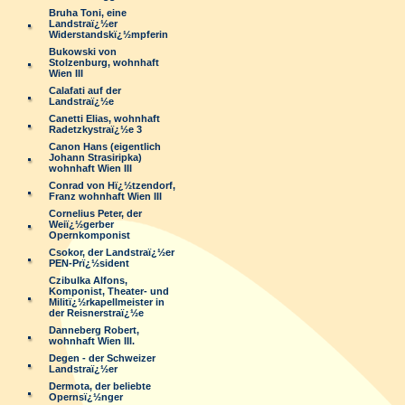
Bruha Toni, eine
Landstraï¿½er
Widerstandskï¿½mpferin
Bukowski von
Stolzenburg, wohnhaft
Wien III
Calafati auf der
Landstraï¿½e
Canetti Elias, wohnhaft
Radetzkystraï¿½e 3
Canon Hans (eigentlich
Johann Strasiripka)
wohnhaft Wien III
Conrad von Hï¿½tzendorf,
Franz wohnhaft Wien III
Cornelius Peter, der
Weiï¿½gerber
Opernkomponist
Csokor, der Landstraï¿½er
PEN-Prï¿½sident
Czibulka Alfons,
Komponist, Theater- und
Militï¿½rkapellmeister in
der Reisnerstraï¿½e
Danneberg Robert,
wohnhaft Wien III.
Degen - der Schweizer
Landstraï¿½er
Dermota, der beliebte
Opernsï¿½nger