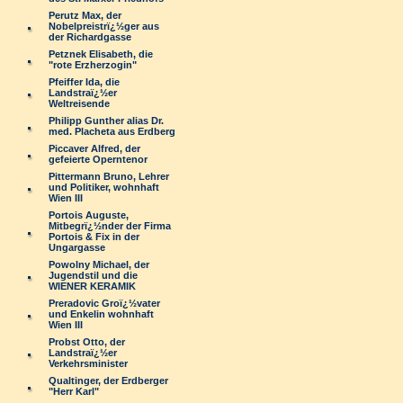
Perutz Max, der
Nobelpreistrï¿½ger aus
der Richardgasse
Petznek Elisabeth, die
"rote Erzherzogin"
Pfeiffer Ida, die
Landstraï¿½er
Weltreisende
Philipp Gunther alias Dr.
med. Placheta aus Erdberg
Piccaver Alfred, der
gefeierte Operntenor
Pittermann Bruno, Lehrer
und Politiker, wohnhaft
Wien III
Portois Auguste,
Mitbegrï¿½nder der Firma
Portois & Fix in der
Ungargasse
Powolny Michael, der
Jugendstil und die
WIENER KERAMIK
Preradovic Groï¿½vater
und Enkelin wohnhaft
Wien III
Probst Otto, der
Landstraï¿½er
Verkehrsminister
Qualtinger, der Erdberger
"Herr Karl"