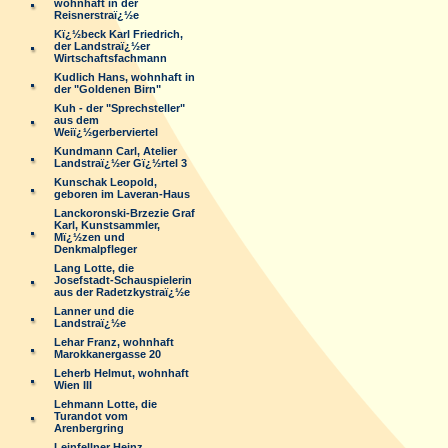
wohnhaft in der
Reisnerstraï¿½e
Kï¿½beck Karl Friedrich,
der Landstraï¿½er
Wirtschaftsfachmann
Kudlich Hans, wohnhaft in
der "Goldenen Birn"
Kuh - der "Sprechsteller"
aus dem
Weiï¿½gerberviertel
Kundmann Carl, Atelier
Landstraï¿½er Gï¿½rtel 3
Kunschak Leopold,
geboren im Laveran-Haus
Lanckoronski-Brzezie Graf
Karl, Kunstsammler,
Mï¿½zen und
Denkmalpfleger
Lang Lotte, die
Josefstadt-Schauspielerin
aus der Radetzkystraï¿½e
Lanner und die
Landstraï¿½e
Lehar Franz, wohnhaft
Marokkanergasse 20
Leherb Helmut, wohnhaft
Wien III
Lehmann Lotte, die
Turandot vom
Arenbergring
Leinfellner Heinz,