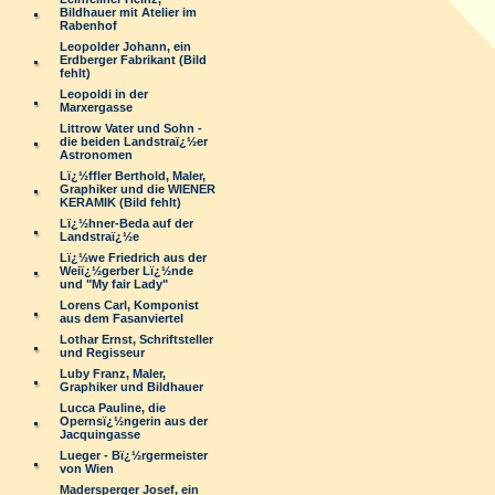
Bildhauer mit Atelier im
Rabenhof
Leopolder Johann, ein
Erdberger Fabrikant (Bild
fehlt)
Leopoldi in der
Marxergasse
Littrow Vater und Sohn -
die beiden Landstraï¿½er
Astronomen
Lï¿½ffler Berthold, Maler,
Graphiker und die WIENER
KERAMIK (Bild fehlt)
Lï¿½hner-Beda auf der
Landstraï¿½e
Lï¿½we Friedrich aus der
Weiï¿½gerber Lï¿½nde
und "My fair Lady"
Lorens Carl, Komponist
aus dem Fasanviertel
Lothar Ernst, Schriftsteller
und Regisseur
Luby Franz, Maler,
Graphiker und Bildhauer
Lucca Pauline, die
Opernsï¿½ngerin aus der
Jacquingasse
Lueger - Bï¿½rgermeister
von Wien
Madersperger Josef, ein