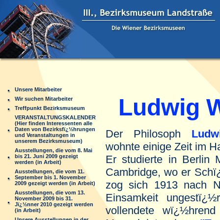
Unsere Mitarbeiter
Ludwig W
Wir suchen Mitarbeiter
Treffpunkt Bezirksmuseum
VERANSTALTUNGSKALENDER
(Hier finden Interessenten alle
Daten von Bezirksfï¿½hrungen
Der Philosoph
Ludw
und Veranstaltungen in
unserem Bezirksmuseum)
wohnte einige Zeit im 
Ausstellungen, die vom 8. Mai
bis 21. Juni 2009 gezeigt
Er studierte in Berlin
werden (in Arbeit)
Cambridge, wo er Schï
Ausstellungen, die vom 11.
September bis 1. November
zog sich 1913 nach N
2009 gezeigt werden (in Arbeit)
Ausstellungen, die vom 13.
Einsamkeit ungestï¿½
November 2009 bis 31.
Jï¿½nner 2010 gezeigt werden
vollendete wï¿½hrend
(in Arbeit)
Unsere Ausstellungen in der