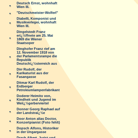
Deutsch Ernst, wohnhaft
Wien III.
"Deutschmeister-Wolferl"
Diabelli, Komponist und
Musikverleger, wohnhaft
Wien III.
Dingelstedt Franz
erï¿½ffnete am 25. Mai
1869 die Wiener
Staatsoper
Dinghofer Franz rief am
12. November 1918 von
der Parlamentsrampe die
Republik
Deutschï¿½sterreich aus
Dirr Rudolf, der
Karikaturist aus der
Fasangasse
Ditmar Karl Rudolf, der
Erdberger
Petroleumlampenfabrikant
Doderer Heimito von,
Kindheit und Jugend im
Weiï¿½gerberviertel
Donner Georg Raphael auf
der Landstraï¿½e
Door Anton alias Doctor,
Konzertpianist (Foto fehlt)
Dopsch Alfons, Historiker
in der Ungargasse
Drach Albert, Jurist und