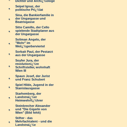
Dichter und Archï¿½ologe
Seipel Ignaz, der
politische Prï¿½lat
Sina, die Bankierfamilie in
der Ungargasse und
Beatrixgasse
Sitte Camillo, der Cello
spielende Stadtplaner aus
der Ungargasse
Soliman Angelo, der
"Mohr" im
Weiï¿½gerberviertel
Sorbait Paul, der Pestarzt
aus der Ungargasse
Soyfer Jura, der
revolutionï¿½re
Schriftsteller, wohnhaft
Wien III
Spaun Josef, der Jurist
und Franz Schubert
Spiel Hilde, Jugend in der
Stanislausgasse
Starhemberg, der
Landstraï¿½er
Heimwehrfï¿½hrer
Steinbrecher Alexander
und "Die Gigerln von
Wien" (Bild fehlt)
Stifter - das
Mehrfachtalent - und die
Landstraï¿½e