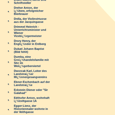
Schriftsteller
Dreher Anton, der
ï¿½ltere, erfolgreicher
Bierbrauer
Drdla, der Violinvirtuose
aus der Jacquingasse
Drimmel Heinrich -
Unterrichtsminister und
Wiener
Vizebï¿½rgermeister
Drory Henry, der
Englï¿½nder in Erdberg
Dukati Johann Baptist
(Bild fehlt)
Dumba, eine
Groï¿½handelsfamilie mit
Sitz im
Weiï¿½gerberviertel
Dworzak Karl, Leiter des
Landstraï¿½er
Mï¿½nnergesangvereins
Ebner-Eschenbach auf der
Landstraï¿½e
Eckstein-Diener oder "Sir
Galahad"
Edthofer Anton, wohnhaft
ï¿½lzeltgasse 1A
Egger-Lienz, der
Historienmaler wohnte in
der Veithgasse