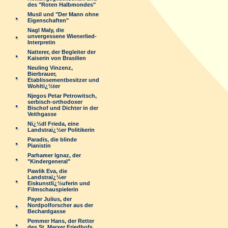
des "Roten Halbmondes"
Musil und "Der Mann ohne
Eigenschaften"
Nagl Maly, die
unvergessene Wienerlied-
Interpretin
Natterer, der Begleiter der
Kaiserin von Brasilien
Neuling Vinzenz,
Bierbrauer,
Etablissementbesitzer und
Wohltï¿½ter
Njegos Petar Petrowitsch,
serbisch-orthodoxer
Bischof und Dichter in der
Veithgasse
Nï¿½dl Frieda, eine
Landstraï¿½er Politikerin
Paradis, die blinde
Pianistin
Parhamer Ignaz, der
"Kindergeneral"
Pawlik Eva, die
Landstraï¿½er
Eiskunstlï¿½uferin und
Filmschauspielerin
Payer Julius, der
Nordpolforscher aus der
Bechardgasse
Pemmer Hans, der Retter
des St. Marxer Friedhofs