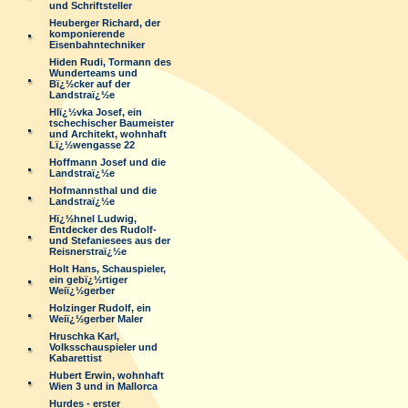
und Schriftsteller
Heuberger Richard, der
komponierende
Eisenbahntechniker
Hiden Rudi, Tormann des
Wunderteams und
Bï¿½cker auf der
Landstraï¿½e
Hlï¿½vka Josef, ein
tschechischer Baumeister
und Architekt, wohnhaft
Lï¿½wengasse 22
Hoffmann Josef und die
Landstraï¿½e
Hofmannsthal und die
Landstraï¿½e
Hï¿½hnel Ludwig,
Entdecker des Rudolf-
und Stefaniesees aus der
Reisnerstraï¿½e
Holt Hans, Schauspieler,
ein gebï¿½rtiger
Weiï¿½gerber
Holzinger Rudolf, ein
Weiï¿½gerber Maler
Hruschka Karl,
Volksschauspieler und
Kabarettist
Hubert Erwin, wohnhaft
Wien 3 und in Mallorca
Hurdes - erster