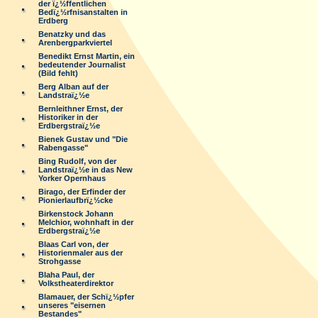
der ï¿½ffentlichen
Bedï¿½rfnisanstalten in
Erdberg
Benatzky und das
Arenbergparkviertel
Benedikt Ernst Martin, ein
bedeutender Journalist
(Bild fehlt)
Berg Alban auf der
Landstraï¿½e
Bernleithner Ernst, der
Historiker in der
Erdbergstraï¿½e
Bienek Gustav und "Die
Rabengasse"
Bing Rudolf, von der
Landstraï¿½e in das New
Yorker Opernhaus
Birago, der Erfinder der
Pionierlaufbrï¿½cke
Birkenstock Johann
Melchior, wohnhaft in der
Erdbergstraï¿½e
Blaas Carl von, der
Historienmaler aus der
Strohgasse
Blaha Paul, der
Volkstheaterdirektor
Blamauer, der Schï¿½pfer
unseres "eisernen
Bestandes"