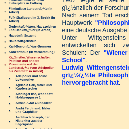
1947 legte er seine 
Fiakerplatz in Erdberg
gï¿½nzlich der Forsch
Filmkulisse Landstraï¿½e (in
Arbeit)
Nach seinem Tod ersch
Fuï¿½ballsport im 3. Bezirk (in
Hauptwerk
"Philosoph
Arbeit)
Gedenkstï¿½tten, Hauszeichen
eine deutsche Ausgabe s
und Denkmï¿½ler (in Arbeit)
Hauptmï¿½nzamt
Unter Wittgenstein
Haus Wittgenstein
entwickelten sich z
Karl-Borromï¿½us-Brunnen
Schulen: Der
"Wiener
Konzerthaus (in Vorbereitung)
Kï¿½nstler, Wissenschafter,
School"
.
Politiker und andere
Prominente auf der
Ludwig Wittengenstein
Landstraï¿½e (von Adelpoller
bis Zwerenz: in Arbeit)
grï¿½ï¿½te Philosoph 
Adelpoller und seine
Lokomotive
hervorgebracht hat
.
Agricola Carl, Maler und
Kupferstecher
Aichinger Ilse, wohnhaft
Hohlweggasse 1
Althan, Graf Gundacker
Andri Ferdinand, Maler
und Graphiker
Aschbach Joseph, der
Historiker aus der
Lagergasse