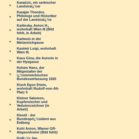
Karadzic, ein serbischer
Landstraï¿½er
Karajan Theodor,
Philologe und Historiker
auf der Landstraï¿½e
Karlinsky, Anton H.,
wohnhaft Wien III (Bild
fehlt, in Arbeit)
Karlweis in der
Metternichgasse
Kasimir Luigi, wohnhaft
Wien III.
Kaus Gina, die Autorin in
der Hyegasse
Kelsen Hans, der
Mitgestalter der
ï¿½sterreichischen
Bundesverfassung 1920
Kisch Egon Erwin,
wohnhaft Rudolf-von-Alt-
Platz 5
Kleiner Salomon,
Kupferstecher und
Vedutenzeichner (in
Arbeit)
Klestil - der
Bundesprï¿½sident aus
Erdberg
Kohl Anton, Wiener GR-
Abgeordneter (Bild fehlt)
Kollï¿½r Jan,