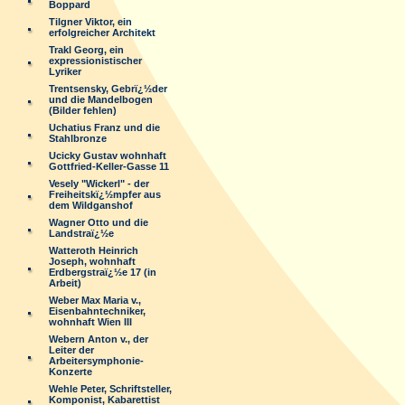
Boppard
Tilgner Viktor, ein
erfolgreicher Architekt
Trakl Georg, ein
expressionistischer
Lyriker
Trentsensky, Gebrï¿½der
und die Mandelbogen
(Bilder fehlen)
Uchatius Franz und die
Stahlbronze
Ucicky Gustav wohnhaft
Gottfried-Keller-Gasse 11
Vesely "Wickerl" - der
Freiheitskï¿½mpfer aus
dem Wildganshof
Wagner Otto und die
Landstraï¿½e
Watteroth Heinrich
Joseph, wohnhaft
Erdbergstraï¿½e 17 (in
Arbeit)
Weber Max Maria v.,
Eisenbahntechniker,
wohnhaft Wien III
Webern Anton v., der
Leiter der
Arbeitersymphonie-
Konzerte
Wehle Peter, Schriftsteller,
Komponist, Kabarettist