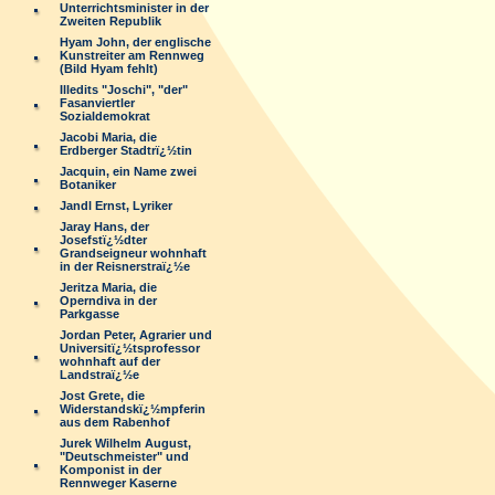
Unterrichtsminister in der
Zweiten Republik
Hyam John, der englische
Kunstreiter am Rennweg
(Bild Hyam fehlt)
Illedits "Joschi", "der"
Fasanviertler
Sozialdemokrat
Jacobi Maria, die
Erdberger Stadtrï¿½tin
Jacquin, ein Name zwei
Botaniker
Jandl Ernst, Lyriker
Jaray Hans, der
Josefstï¿½dter
Grandseigneur wohnhaft
in der Reisnerstraï¿½e
Jeritza Maria, die
Operndiva in der
Parkgasse
Jordan Peter, Agrarier und
Universitï¿½tsprofessor
wohnhaft auf der
Landstraï¿½e
Jost Grete, die
Widerstandskï¿½mpferin
aus dem Rabenhof
Jurek Wilhelm August,
"Deutschmeister" und
Komponist in der
Rennweger Kaserne