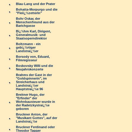
Blau-Lang und der Prater
Bohatta-Morpurgo und die
"Fleiï¿½zetterln"
Bohr Oskar, der
Menschenfreund aus der
Barichgasse
Bï¿½hm Karl, Dirigent,
Generalmusik- und
Staatsoperndirektor
Boltzmann - ein
gebï¿½rtiger
Landstraï¿½er
Borsody von, Eduard,
Filmregisseur
Boskovsky Willi und die
Neujahrskonzerte
Brahms der Gast in der
"Goldspinnerin", im
Streicherhaus und
Landstraï¿½er
Hauptstraï¿½e 96
Breitner Hugo, der
"Erfinder" der
Wohnbausteuer wurde in
der Radetzkystraï¿½e
geboren
Bruckner Anton, der
"Musikant Gottes", auf der
Landstraï¿½e
Bruckner Ferdinand oder
Theodor Tagger