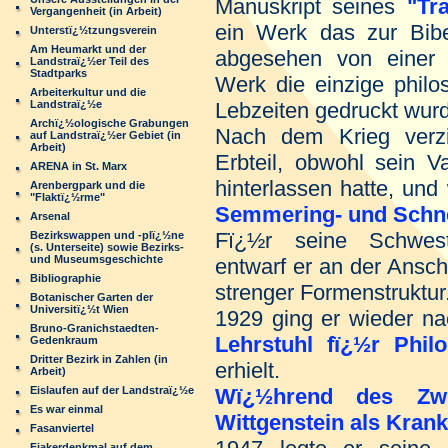
Manuskript seines
"Tr
Vergangenheit (in Arbeit)
ein Werk das zur Bibe
Unterstï¿½tzungsverein
Am Heumarkt und der
abgesehen von einer 
Landstraï¿½er Teil des
Stadtparks
Werk die einzige philo
Arbeiterkultur und die
Landstraï¿½e
Lebzeiten gedruckt wurd
Archï¿½ologische Grabungen
Nach dem Krieg verzi
auf Landstraï¿½er Gebiet (in
Arbeit)
Erbteil, obwohl sein 
ARENA in St. Marx
hinterlassen hatte, und
Arenbergpark und die
"Flaktï¿½rme"
Semmering- und Schn
Arsenal
Fï¿½r seine Schwe
Bezirkswappen und -plï¿½ne
(s. Unterseite) sowie Bezirks-
und Museumsgeschichte
entwarf er an der Ansch
Bibliographie
strenger Formenstruktur
Botanischer Garten der
Universitï¿½t Wien
1929 ging er wieder n
Bruno-Granichstaedten-
Lehrstuhl fï¿½r Phil
Gedenkraum
Dritter Bezirk in Zahlen (in
erhielt.
Arbeit)
Eislaufen auf der Landstraï¿½e
Wï¿½hrend des Zwei
Es war einmal
Wittgenstein als Kran
Fasanviertel
Fiakerdenkmal auf dem