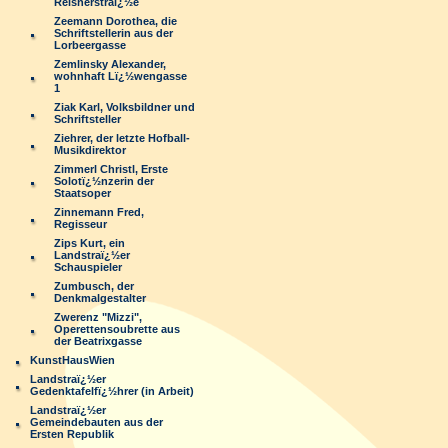
Reisnerstraï¿½e
Zeemann Dorothea, die
Schriftstellerin aus der
Lorbeergasse
Zemlinsky Alexander,
wohnhaft Lï¿½wengasse
1
Ziak Karl, Volksbildner und
Schriftsteller
Ziehrer, der letzte Hofball-
Musikdirektor
Zimmerl Christl, Erste
Solotï¿½nzerin der
Staatsoper
Zinnemann Fred,
Regisseur
Zips Kurt, ein
Landstraï¿½er
Schauspieler
Zumbusch, der
Denkmalgestalter
Zwerenz "Mizzi",
Operettensoubrette aus
der Beatrixgasse
KunstHausWien
Landstraï¿½er
Gedenktafelfï¿½hrer (in Arbeit)
Landstraï¿½er
Gemeindebauten aus der
Ersten Republik