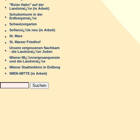
"Roter Hahn" auf der
Landstraï¿½e (in Arbeit)
Schubertturm in der
Erdbergstraï¿½e
Schweizergarten
Sofiensï¿½le neu (in Arbeit)
St. Marx
St. Marxer Friedhof
Unsere vergessenen Nachbarn
- die Landstraï¿½er Juden
Wiener Mï¿½nnergesangverein
und die Landstraï¿½e
Wiener Stadtwildnis in Erdberg
WIEN-MITTE (in Arbeit)