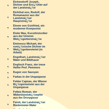
Eichendorff Joseph,
Dichter und Erzï¿½hler auf
der Landstraï¿½e
Eichthal von, Rudolf, der
Romanautor aus der
Landstraï¿½er
Hauptstraï¿½e
Einem von Gottfried, ein
moderner Komponist
Eisler Max, Kunsthistoriker
aus der Unteren
Weiï¿½gerberstraï¿½e
Eminescu Michael, der
rumï¿½nische Dichter im
Weiï¿½gerberviertel (in
Arbeit)
Engelhart, Landstraï¿½er
Maler und Bildhauer
Englisch Franz, der treue
Helfer Prof. Pemmers
Eugen von Savoyen
Farkas in der Ungargasse
Felder Cajetan, der Wiener
Bï¿½rgermeister aus der
Ungargasse
Felleis Roman, der
Widerstandskï¿½mpfer
aus der Drorygasse
Fendi, der Landstraï¿½er
Biedermeier-Maler