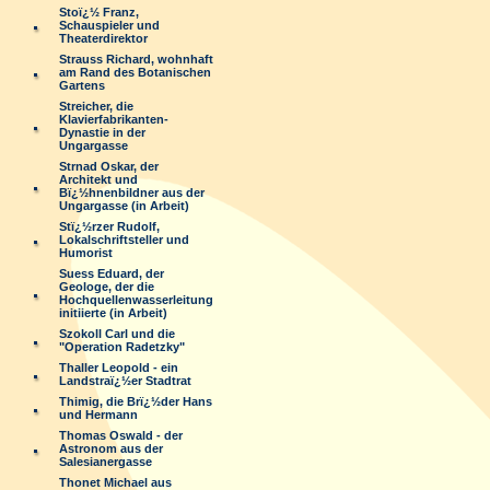
Stoï¿½ Franz,
Schauspieler und
Theaterdirektor
Strauss Richard, wohnhaft
am Rand des Botanischen
Gartens
Streicher, die
Klavierfabrikanten-
Dynastie in der
Ungargasse
Strnad Oskar, der
Architekt und
Bï¿½hnenbildner aus der
Ungargasse (in Arbeit)
Stï¿½rzer Rudolf,
Lokalschriftsteller und
Humorist
Suess Eduard, der
Geologe, der die
Hochquellenwasserleitung
initiierte (in Arbeit)
Szokoll Carl und die
"Operation Radetzky"
Thaller Leopold - ein
Landstraï¿½er Stadtrat
Thimig, die Brï¿½der Hans
und Hermann
Thomas Oswald - der
Astronom aus der
Salesianergasse
Thonet Michael aus