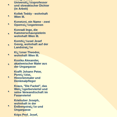
Universitï¿½tsprofessor
und slowakischer Dichter
(in Arbeit)
Kollek Teddy - wohnhaft
Wien III.
Konetzni, ein Name - zwei
Opernsï¿½ngerinnen
Konradi Inge, die
Kammerschauspielerin
wohnhaft Wien III.
Kornhï¿½usel Josef
Georg, wohnhaft auf der
Landstraï¿½e
Kï¿½rner Theodor,
wohnhaft Wien III.
Kostka Alexander,
akademischer Maler aus
der Ungargasse
Krafft Johann Peter,
Portrï¿½tist,
Historienmaler und
Denkmalpfleger
Kraus, "Die Fackel", das
Weiï¿½gerberviertel und
seine Verwandtschaft im
Fasanviertel
Kriehuber Joseph,
wohnhaft in der
Erdbergstraï¿½e und
Ungargasse
Krips Prof. Josef,