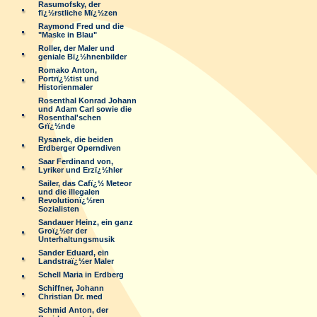
Rasumofsky, der
fï¿½rstliche Mï¿½zen
Raymond Fred und die
"Maske in Blau"
Roller, der Maler und
geniale Bï¿½hnenbilder
Romako Anton,
Portrï¿½tist und
Historienmaler
Rosenthal Konrad Johann
und Adam Carl sowie die
Rosenthal'schen
Grï¿½nde
Rysanek, die beiden
Erdberger Operndiven
Saar Ferdinand von,
Lyriker und Erzï¿½hler
Sailer, das Cafï¿½ Meteor
und die illegalen
Revolutionï¿½ren
Sozialisten
Sandauer Heinz, ein ganz
Groï¿½er der
Unterhaltungsmusik
Sander Eduard, ein
Landstraï¿½er Maler
Schell Maria in Erdberg
Schiffner, Johann
Christian Dr. med
Schmid Anton, der