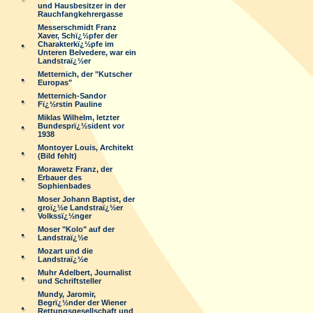
und Hausbesitzer in der
Rauchfangkehrergasse
Messerschmidt Franz
Xaver, Schï¿½pfer der
Charakterkï¿½pfe im
Unteren Belvedere, war ein
Landstraï¿½er
Metternich, der "Kutscher
Europas"
Metternich-Sandor
Fï¿½rstin Pauline
Miklas Wilhelm, letzter
Bundesprï¿½sident vor
1938
Montoyer Louis, Architekt
(Bild fehlt)
Morawetz Franz, der
Erbauer des
Sophienbades
Moser Johann Baptist, der
groï¿½e Landstraï¿½er
Volkssï¿½nger
Moser "Kolo" auf der
Landstraï¿½e
Mozart und die
Landstraï¿½e
Muhr Adelbert, Journalist
und Schriftsteller
Mundy, Jaromir,
Begrï¿½nder der Wiener
Rettungsgesellschaft und