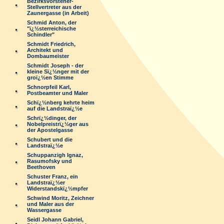
Bezirksvorsteher-
Stellvertreter aus der
Zaunergasse (in Arbeit)
Schmid Anton, der
"ï¿½sterreichische
Schindler"
Schmidt Friedrich,
Architekt und
Dombaumeister
Schmidt Joseph - der
kleine Sï¿½nger mit der
groï¿½en Stimme
Schnorpfeil Karl,
Postbeamter und Maler
Schï¿½nberg kehrte heim
auf die Landstraï¿½e
Schrï¿½dinger, der
Nobelpreistrï¿½ger aus
der Apostelgasse
Schubert und die
Landstraï¿½e
Schuppanzigh Ignaz,
Rasumofsky und
Beethoven
Schuster Franz, ein
Landstraï¿½er
Widerstandskï¿½mpfer
Schwind Moritz, Zeichner
und Maler aus der
Wassergasse
Seidl Johann Gabriel,