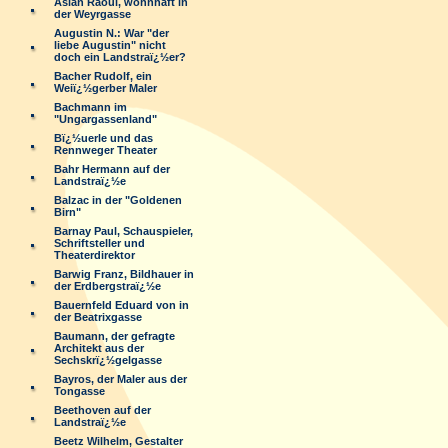
Aslan Raoul, wohnhaft in
der Weyrgasse
Augustin N.: War "der
liebe Augustin" nicht
doch ein Landstraï¿½er?
Bacher Rudolf, ein
Weiï¿½gerber Maler
Bachmann im
"Ungargassenland"
Bï¿½uerle und das
Rennweger Theater
Bahr Hermann auf der
Landstraï¿½e
Balzac in der "Goldenen
Birn"
Barnay Paul, Schauspieler,
Schriftsteller und
Theaterdirektor
Barwig Franz, Bildhauer in
der Erdbergstraï¿½e
Bauernfeld Eduard von in
der Beatrixgasse
Baumann, der gefragte
Architekt aus der
Sechskrï¿½gelgasse
Bayros, der Maler aus der
Tongasse
Beethoven auf der
Landstraï¿½e
Beetz Wilhelm, Gestalter