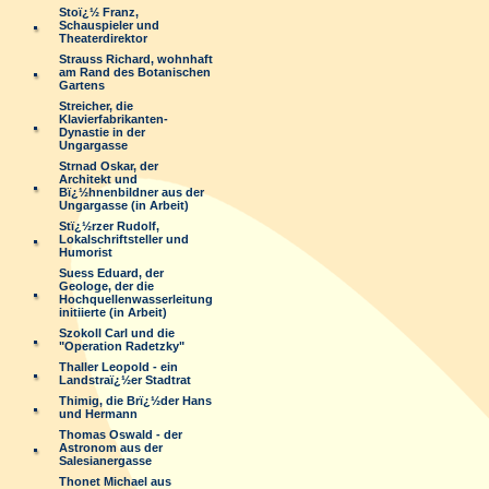
Stoï¿½ Franz,
Schauspieler und
Theaterdirektor
Strauss Richard, wohnhaft
am Rand des Botanischen
Gartens
Streicher, die
Klavierfabrikanten-
Dynastie in der
Ungargasse
Strnad Oskar, der
Architekt und
Bï¿½hnenbildner aus der
Ungargasse (in Arbeit)
Stï¿½rzer Rudolf,
Lokalschriftsteller und
Humorist
Suess Eduard, der
Geologe, der die
Hochquellenwasserleitung
initiierte (in Arbeit)
Szokoll Carl und die
"Operation Radetzky"
Thaller Leopold - ein
Landstraï¿½er Stadtrat
Thimig, die Brï¿½der Hans
und Hermann
Thomas Oswald - der
Astronom aus der
Salesianergasse
Thonet Michael aus