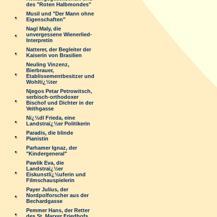
des "Roten Halbmondes"
Musil und "Der Mann ohne
Eigenschaften"
Nagl Maly, die
unvergessene Wienerlied-
Interpretin
Natterer, der Begleiter der
Kaiserin von Brasilien
Neuling Vinzenz,
Bierbrauer,
Etablissementbesitzer und
Wohltï¿½ter
Njegos Petar Petrowitsch,
serbisch-orthodoxer
Bischof und Dichter in der
Veithgasse
Nï¿½dl Frieda, eine
Landstraï¿½er Politikerin
Paradis, die blinde
Pianistin
Parhamer Ignaz, der
"Kindergeneral"
Pawlik Eva, die
Landstraï¿½er
Eiskunstlï¿½uferin und
Filmschauspielerin
Payer Julius, der
Nordpolforscher aus der
Bechardgasse
Pemmer Hans, der Retter
des St. Marxer Friedhofs