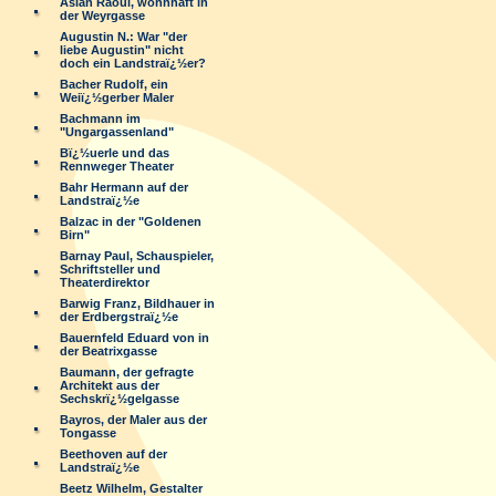
Aslan Raoul, wohnhaft in
der Weyrgasse
Augustin N.: War "der
liebe Augustin" nicht
doch ein Landstraï¿½er?
Bacher Rudolf, ein
Weiï¿½gerber Maler
Bachmann im
"Ungargassenland"
Bï¿½uerle und das
Rennweger Theater
Bahr Hermann auf der
Landstraï¿½e
Balzac in der "Goldenen
Birn"
Barnay Paul, Schauspieler,
Schriftsteller und
Theaterdirektor
Barwig Franz, Bildhauer in
der Erdbergstraï¿½e
Bauernfeld Eduard von in
der Beatrixgasse
Baumann, der gefragte
Architekt aus der
Sechskrï¿½gelgasse
Bayros, der Maler aus der
Tongasse
Beethoven auf der
Landstraï¿½e
Beetz Wilhelm, Gestalter