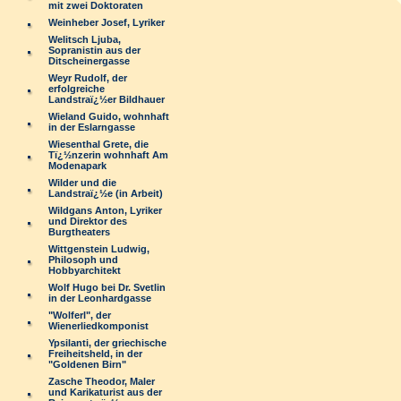
mit zwei Doktoraten
Weinheber Josef, Lyriker
Welitsch Ljuba,
Sopranistin aus der
Ditscheinergasse
Weyr Rudolf, der
erfolgreiche
Landstraï¿½er Bildhauer
Wieland Guido, wohnhaft
in der Eslarngasse
Wiesenthal Grete, die
Tï¿½nzerin wohnhaft Am
Modenapark
Wilder und die
Landstraï¿½e (in Arbeit)
Wildgans Anton, Lyriker
und Direktor des
Burgtheaters
Wittgenstein Ludwig,
Philosoph und
Hobbyarchitekt
Wolf Hugo bei Dr. Svetlin
in der Leonhardgasse
"Wolferl", der
Wienerliedkomponist
Ypsilanti, der griechische
Freiheitsheld, in der
"Goldenen Birn"
Zasche Theodor, Maler
und Karikaturist aus der