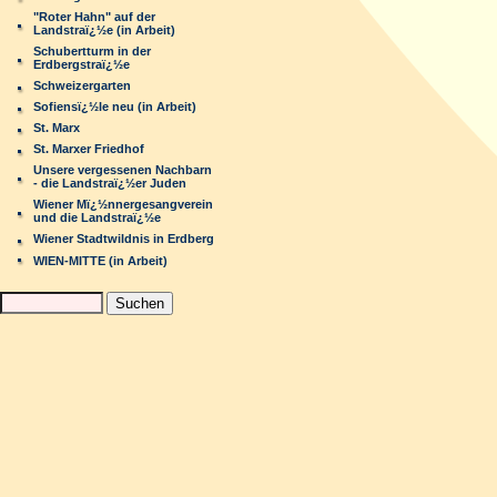
"Roter Hahn" auf der
Landstraï¿½e (in Arbeit)
Schubertturm in der
Erdbergstraï¿½e
Schweizergarten
Sofiensï¿½le neu (in Arbeit)
St. Marx
St. Marxer Friedhof
Unsere vergessenen Nachbarn
- die Landstraï¿½er Juden
Wiener Mï¿½nnergesangverein
und die Landstraï¿½e
Wiener Stadtwildnis in Erdberg
WIEN-MITTE (in Arbeit)