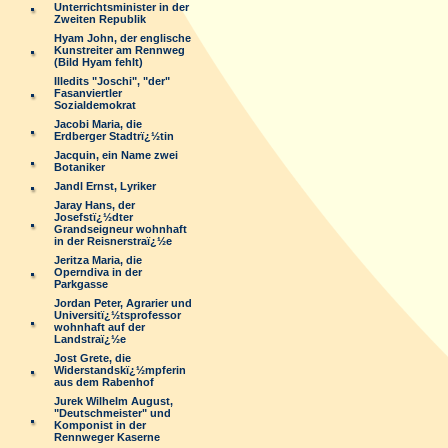
Unterrichtsminister in der
Zweiten Republik
Hyam John, der englische
Kunstreiter am Rennweg
(Bild Hyam fehlt)
Illedits "Joschi", "der"
Fasanviertler
Sozialdemokrat
Jacobi Maria, die
Erdberger Stadtrï¿½tin
Jacquin, ein Name zwei
Botaniker
Jandl Ernst, Lyriker
Jaray Hans, der
Josefstï¿½dter
Grandseigneur wohnhaft
in der Reisnerstraï¿½e
Jeritza Maria, die
Operndiva in der
Parkgasse
Jordan Peter, Agrarier und
Universitï¿½tsprofessor
wohnhaft auf der
Landstraï¿½e
Jost Grete, die
Widerstandskï¿½mpferin
aus dem Rabenhof
Jurek Wilhelm August,
"Deutschmeister" und
Komponist in der
Rennweger Kaserne