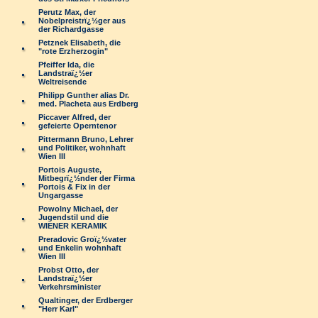
Perutz Max, der
Nobelpreistrï¿½ger aus
der Richardgasse
Petznek Elisabeth, die
"rote Erzherzogin"
Pfeiffer Ida, die
Landstraï¿½er
Weltreisende
Philipp Gunther alias Dr.
med. Placheta aus Erdberg
Piccaver Alfred, der
gefeierte Operntenor
Pittermann Bruno, Lehrer
und Politiker, wohnhaft
Wien III
Portois Auguste,
Mitbegrï¿½nder der Firma
Portois & Fix in der
Ungargasse
Powolny Michael, der
Jugendstil und die
WIENER KERAMIK
Preradovic Groï¿½vater
und Enkelin wohnhaft
Wien III
Probst Otto, der
Landstraï¿½er
Verkehrsminister
Qualtinger, der Erdberger
"Herr Karl"