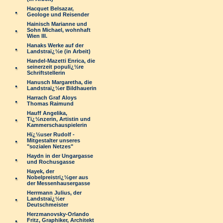
Hacquet Belsazar,
Geologe und Reisender
Hainisch Marianne und
Sohn Michael, wohnhaft
Wien III.
Hanaks Werke auf der
Landstraï¿½e (in Arbeit)
Handel-Mazetti Enrica, die
seinerzeit populï¿½re
Schriftstellerin
Hanusch Margaretha, die
Landstraï¿½er Bildhauerin
Harrach Graf Aloys
Thomas Raimund
Hauff Angelika,
Tï¿½nzerin, Artistin und
Kammerschauspielerin
Hï¿½user Rudolf -
Mitgestalter unseres
"sozialen Netzes"
Haydn in der Ungargasse
und Rochusgasse
Hayek, der
Nobelpreistrï¿½ger aus
der Messenhausergasse
Herrmann Julius, der
Landstraï¿½er
Deutschmeister
Herzmanovsky-Orlando
Fritz, Graphiker, Architekt