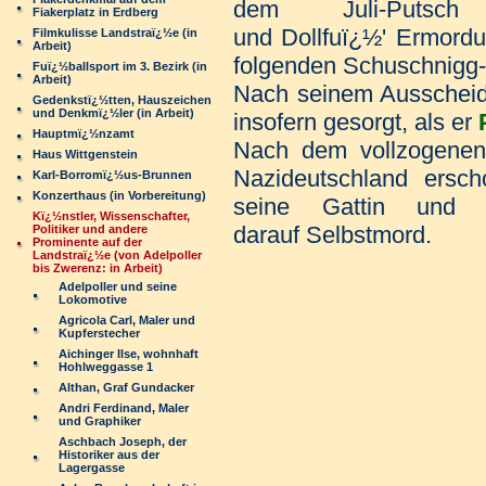
dem Juli-Putsch 
Fiakerplatz in Erdberg
und Dollfuï¿½' Ermordu
Filmkulisse Landstraï¿½e (in
Arbeit)
folgenden Schuschnigg
Fuï¿½ballsport im 3. Bezirk (in
Arbeit)
Nach seinem Ausscheide
Gedenkstï¿½tten, Hauszeichen
und Denkmï¿½ler (in Arbeit)
insofern gesorgt, als er
Hauptmï¿½nzamt
Nach dem vollzogenen 
Haus Wittgenstein
Nazideutschland ers
Karl-Borromï¿½us-Brunnen
Konzerthaus (in Vorbereitung)
seine Gattin und
Kï¿½nstler, Wissenschafter,
darauf Selbstmord.
Politiker und andere
Prominente auf der
Landstraï¿½e (von Adelpoller
bis Zwerenz: in Arbeit)
Adelpoller und seine
Lokomotive
Agricola Carl, Maler und
Kupferstecher
Aichinger Ilse, wohnhaft
Hohlweggasse 1
Althan, Graf Gundacker
Andri Ferdinand, Maler
und Graphiker
Aschbach Joseph, der
Historiker aus der
Lagergasse