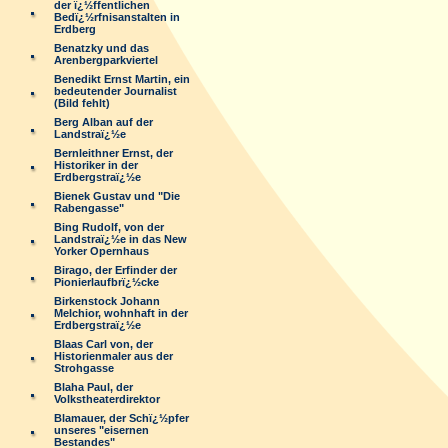
der ï¿½ffentlichen
Bedï¿½rfnisanstalten in
Erdberg
Benatzky und das
Arenbergparkviertel
Benedikt Ernst Martin, ein
bedeutender Journalist
(Bild fehlt)
Berg Alban auf der
Landstraï¿½e
Bernleithner Ernst, der
Historiker in der
Erdbergstraï¿½e
Bienek Gustav und "Die
Rabengasse"
Bing Rudolf, von der
Landstraï¿½e in das New
Yorker Opernhaus
Birago, der Erfinder der
Pionierlaufbrï¿½cke
Birkenstock Johann
Melchior, wohnhaft in der
Erdbergstraï¿½e
Blaas Carl von, der
Historienmaler aus der
Strohgasse
Blaha Paul, der
Volkstheaterdirektor
Blamauer, der Schï¿½pfer
unseres "eisernen
Bestandes"