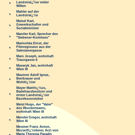
Landstraï¿½er wider
Willen
Mahler auf der
Landstraï¿½e
Maisel Karl,
Gewerkschafter und
Sozialminister
Mantler Karl, Sprecher des
"Siebener-Komitees"
Marischka Ernst, der
Filmregisseur aus der
Salesianergasse
Marx Joseph, wohnhaft
Traungasse 6
Masaryk Jan, wohnhaft
Wien III
Mautner Adolf Ignaz,
Bierbrauer und
Wohltï¿½ter
Mayer Matthï¿½us,
Badehausbesitzer und
erster Landstraï¿½er
Bezirksvorsteher
Meisl Hugo, der "Vater"
des Wunderteams,
wohnhaft Wien III
Mendel Gregor, wohnhaft
Wien III
Mesmer Franz Anton,
Mozartfï¿½rderer, Arzt von
Maria Theresia Paradis