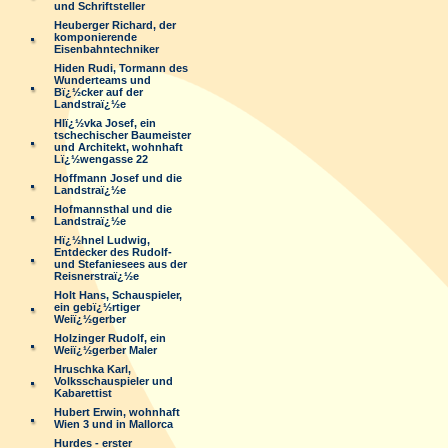
und Schriftsteller
Heuberger Richard, der
komponierende
Eisenbahntechniker
Hiden Rudi, Tormann des
Wunderteams und
Bï¿½cker auf der
Landstraï¿½e
Hlï¿½vka Josef, ein
tschechischer Baumeister
und Architekt, wohnhaft
Lï¿½wengasse 22
Hoffmann Josef und die
Landstraï¿½e
Hofmannsthal und die
Landstraï¿½e
Hï¿½hnel Ludwig,
Entdecker des Rudolf-
und Stefaniesees aus der
Reisnerstraï¿½e
Holt Hans, Schauspieler,
ein gebï¿½rtiger
Weiï¿½gerber
Holzinger Rudolf, ein
Weiï¿½gerber Maler
Hruschka Karl,
Volksschauspieler und
Kabarettist
Hubert Erwin, wohnhaft
Wien 3 und in Mallorca
Hurdes - erster