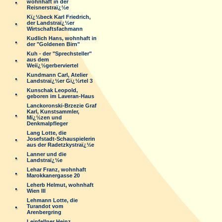
wohnhaft in der
Reisnerstraï¿½e
Kï¿½beck Karl Friedrich,
der Landstraï¿½er
Wirtschaftsfachmann
Kudlich Hans, wohnhaft in
der "Goldenen Birn"
Kuh - der "Sprechsteller"
aus dem
Weiï¿½gerberviertel
Kundmann Carl, Atelier
Landstraï¿½er Gï¿½rtel 3
Kunschak Leopold,
geboren im Laveran-Haus
Lanckoronski-Brzezie Graf
Karl, Kunstsammler,
Mï¿½zen und
Denkmalpfleger
Lang Lotte, die
Josefstadt-Schauspielerin
aus der Radetzkystraï¿½e
Lanner und die
Landstraï¿½e
Lehar Franz, wohnhaft
Marokkanergasse 20
Leherb Helmut, wohnhaft
Wien III
Lehmann Lotte, die
Turandot vom
Arenbergring
Leinfellner Heinz,