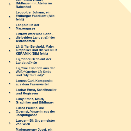
Bildhauer mit Atelier im
Rabenhof
Leopolder Johann, ein
Erdberger Fabrikant (Bild
fehlt)
Leopoldi in der
Marxergasse
Littrow Vater und Sohn -
die beiden Landstraï¿½er
Astronomen
Lï¿½ffler Berthold, Maler,
Graphiker und die WIENER
KERAMIK (Bild fehlt)
Lï¿½hner-Beda auf der
Landstraï¿½e
Lï¿½we Friedrich aus der
Weiï¿½gerber Lï¿½nde
und "My fair Lady"
Lorens Carl, Komponist
aus dem Fasanviertel
Lothar Ernst, Schriftsteller
und Regisseur
Luby Franz, Maler,
Graphiker und Bildhauer
Lucca Pauline, die
Opernsï¿½ngerin aus der
Jacquingasse
Lueger - Bï¿½rgermeister
von Wien
Madersperger Josef, ein