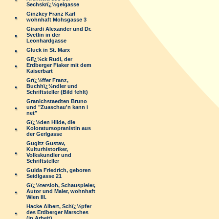
Sechskrï¿½gelgasse
Ginzkey Franz Karl
wohnhaft Mohsgasse 3
Girardi Alexander und Dr.
Svetlin in der
Leonhardgasse
Gluck in St. Marx
Glï¿½ck Rudi, der
Erdberger Fiaker mit dem
Kaiserbart
Grï¿½ffer Franz,
Buchhï¿½ndler und
Schriftsteller (Bild fehlt)
Granichstaedten Bruno
und "Zuaschau'n kann i
net"
Gï¿½den Hilde, die
Koloratursopranistin aus
der Gerlgasse
Gugitz Gustav,
Kulturhistoriker,
Volkskundler und
Schriftsteller
Gulda Friedrich, geboren
Seidlgasse 21
Gï¿½tersloh, Schauspieler,
Autor und Maler, wohnhaft
Wien III.
Hacke Albert, Schï¿½pfer
des Erdberger Marsches
(in Arbeit)