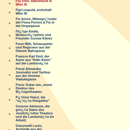
Fey Emil, Selbstmord in
Wien III.
Figl Leopold, wohnhaft
Wien III.
Fix Anton, Mitbegrï¿½nder
der Firma Portois & Fix in
der Ungargasse
Flï¿½ge Emilie,
Modeschï¿½pferin und
Freundin Gustav Klimts
Forst Willi, Schauspieler
und Regisseur aus der
Oberen Bahngasse
Franzos Karl Emil, der
Autor aus "Halb-Asien"
auf der Landstraï¿½e
Freud Alexander,
Journalist und Tarifeur
aus der Unteren
Viaduktgasse
Fronz Oskar sen., erster
Direktor des
Bï¿½rgertheaters
Fï¿½hrer Hansi, die
"sï¿½ï¿½e Klingelfee"
Gessner Adrienne, die
groï¿½e Dame des
Josefstï¿½dter Theaters
und die Landstraï¿½e (in
Arbeit)
Giacomelli Louis,
Architekt aus der