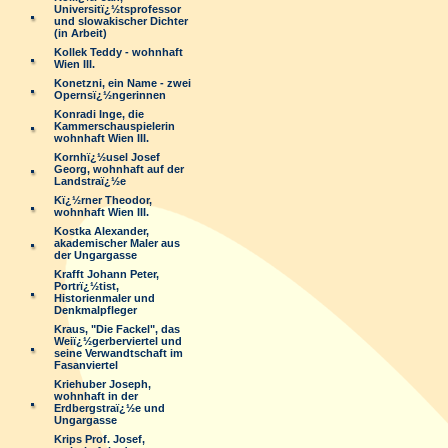
Universitï¿½tsprofessor
und slowakischer Dichter
(in Arbeit)
Kollek Teddy - wohnhaft
Wien III.
Konetzni, ein Name - zwei
Opernsï¿½ngerinnen
Konradi Inge, die
Kammerschauspielerin
wohnhaft Wien III.
Kornhï¿½usel Josef
Georg, wohnhaft auf der
Landstraï¿½e
Kï¿½rner Theodor,
wohnhaft Wien III.
Kostka Alexander,
akademischer Maler aus
der Ungargasse
Krafft Johann Peter,
Portrï¿½tist,
Historienmaler und
Denkmalpfleger
Kraus, "Die Fackel", das
Weiï¿½gerberviertel und
seine Verwandtschaft im
Fasanviertel
Kriehuber Joseph,
wohnhaft in der
Erdbergstraï¿½e und
Ungargasse
Krips Prof. Josef,