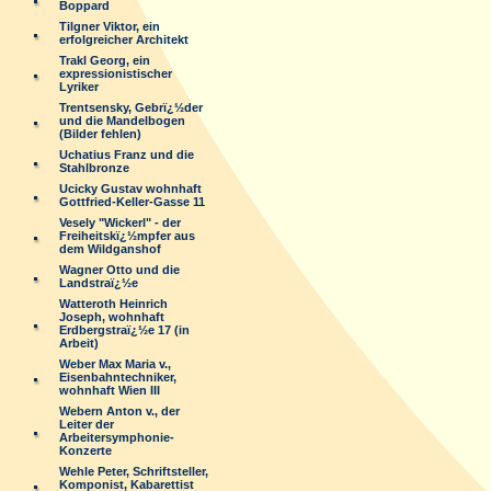
Boppard
Tilgner Viktor, ein
erfolgreicher Architekt
Trakl Georg, ein
expressionistischer
Lyriker
Trentsensky, Gebrï¿½der
und die Mandelbogen
(Bilder fehlen)
Uchatius Franz und die
Stahlbronze
Ucicky Gustav wohnhaft
Gottfried-Keller-Gasse 11
Vesely "Wickerl" - der
Freiheitskï¿½mpfer aus
dem Wildganshof
Wagner Otto und die
Landstraï¿½e
Watteroth Heinrich
Joseph, wohnhaft
Erdbergstraï¿½e 17 (in
Arbeit)
Weber Max Maria v.,
Eisenbahntechniker,
wohnhaft Wien III
Webern Anton v., der
Leiter der
Arbeitersymphonie-
Konzerte
Wehle Peter, Schriftsteller,
Komponist, Kabarettist