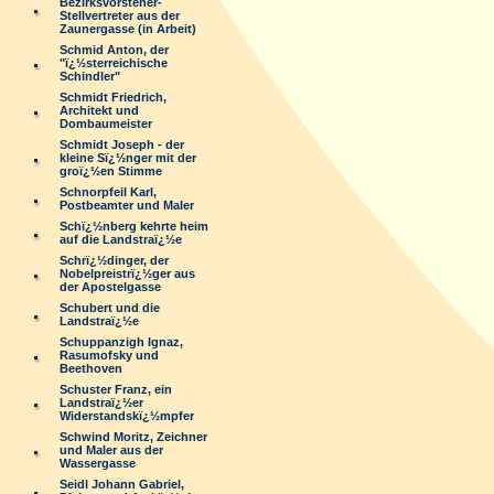
Bezirksvorsteher-
Stellvertreter aus der
Zaunergasse (in Arbeit)
Schmid Anton, der
"ï¿½sterreichische
Schindler"
Schmidt Friedrich,
Architekt und
Dombaumeister
Schmidt Joseph - der
kleine Sï¿½nger mit der
groï¿½en Stimme
Schnorpfeil Karl,
Postbeamter und Maler
Schï¿½nberg kehrte heim
auf die Landstraï¿½e
Schrï¿½dinger, der
Nobelpreistrï¿½ger aus
der Apostelgasse
Schubert und die
Landstraï¿½e
Schuppanzigh Ignaz,
Rasumofsky und
Beethoven
Schuster Franz, ein
Landstraï¿½er
Widerstandskï¿½mpfer
Schwind Moritz, Zeichner
und Maler aus der
Wassergasse
Seidl Johann Gabriel,