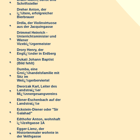
Schriftsteller
Dreher Anton, der
ï¿½ltere, erfolgreicher
Bierbrauer
Drdla, der Violinvirtuose
aus der Jacquingasse
Drimmel Heinrich -
Unterrichtsminister und
Wiener
Vizebï¿½rgermeister
Drory Henry, der
Englï¿½nder in Erdberg
Dukati Johann Baptist
(Bild fehlt)
Dumba, eine
Groï¿½handelsfamilie mit
Sitz im
Weiï¿½gerberviertel
Dworzak Karl, Leiter des
Landstraï¿½er
Mï¿½nnergesangvereins
Ebner-Eschenbach auf der
Landstraï¿½e
Eckstein-Diener oder "Sir
Galahad"
Edthofer Anton, wohnhaft
ï¿½lzeltgasse 1A
Egger-Lienz, der
Historienmaler wohnte in
der Veithgasse