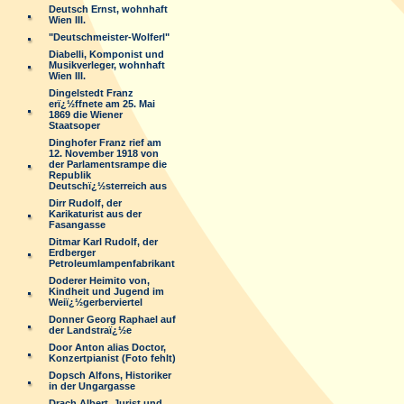
Deutsch Ernst, wohnhaft
Wien III.
"Deutschmeister-Wolferl"
Diabelli, Komponist und
Musikverleger, wohnhaft
Wien III.
Dingelstedt Franz
erï¿½ffnete am 25. Mai
1869 die Wiener
Staatsoper
Dinghofer Franz rief am
12. November 1918 von
der Parlamentsrampe die
Republik
Deutschï¿½sterreich aus
Dirr Rudolf, der
Karikaturist aus der
Fasangasse
Ditmar Karl Rudolf, der
Erdberger
Petroleumlampenfabrikant
Doderer Heimito von,
Kindheit und Jugend im
Weiï¿½gerberviertel
Donner Georg Raphael auf
der Landstraï¿½e
Door Anton alias Doctor,
Konzertpianist (Foto fehlt)
Dopsch Alfons, Historiker
in der Ungargasse
Drach Albert, Jurist und