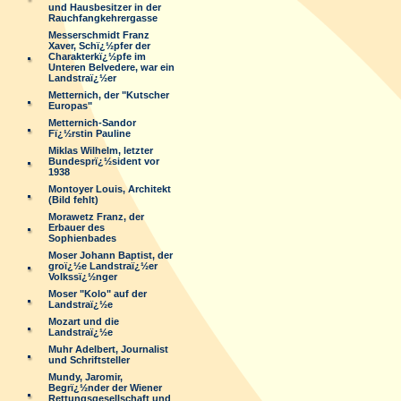
und Hausbesitzer in der
Rauchfangkehrergasse
Messerschmidt Franz
Xaver, Schï¿½pfer der
Charakterkï¿½pfe im
Unteren Belvedere, war ein
Landstraï¿½er
Metternich, der "Kutscher
Europas"
Metternich-Sandor
Fï¿½rstin Pauline
Miklas Wilhelm, letzter
Bundesprï¿½sident vor
1938
Montoyer Louis, Architekt
(Bild fehlt)
Morawetz Franz, der
Erbauer des
Sophienbades
Moser Johann Baptist, der
groï¿½e Landstraï¿½er
Volkssï¿½nger
Moser "Kolo" auf der
Landstraï¿½e
Mozart und die
Landstraï¿½e
Muhr Adelbert, Journalist
und Schriftsteller
Mundy, Jaromir,
Begrï¿½nder der Wiener
Rettungsgesellschaft und