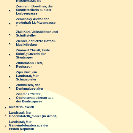
Reisnerstraï¿½e
Zeemann Dorothea, die
Schriftstellerin aus der
Lorbeergasse
Zemlinsky Alexander,
wohnhaft Lï¿½wengasse
1
Ziak Karl, Volksbildner und
Schriftsteller
Ziehrer, der letzte Hofball-
Musikdirektor
Zimmerl Christl, Erste
Solotï¿½nzerin der
Staatsoper
Zinnemann Fred,
Regisseur
Zips Kurt, ein
Landstraï¿½er
Schauspieler
Zumbusch, der
Denkmalgestalter
Zwerenz "Mizzi",
Operettensoubrette aus
der Beatrixgasse
KunstHausWien
Landstraï¿½er
Gedenktafelfï¿½hrer (in Arbeit)
Landstraï¿½er
Gemeindebauten aus der
Ersten Republik