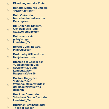
Blau-Lang und der Prater
Bohatta-Morpurgo und die
"Fleiï¿½zetterln"
Bohr Oskar, der
Menschenfreund aus der
Barichgasse
Bï¿½hm Karl, Dirigent,
Generalmusik- und
Staatsoperndirektor
Boltzmann - ein
gebï¿½rtiger
Landstraï¿½er
Borsody von, Eduard,
Filmregisseur
Boskovsky Willi und die
Neujahrskonzerte
Brahms der Gast in der
"Goldspinnerin", im
Streicherhaus und
Landstraï¿½er
Hauptstraï¿½e 96
Breitner Hugo, der
"Erfinder" der
Wohnbausteuer wurde in
der Radetzkystraï¿½e
geboren
Bruckner Anton, der
"Musikant Gottes", auf der
Landstraï¿½e
Bruckner Ferdinand oder
Theodor Tagger