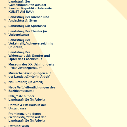
Landstraï¿½er
Gemeindebauten aus der
Zweiten Republik (Unterseite
KUNST AM BAU)
Landstraï¿½er Kirchen und
Andachtsstï¿½tten
Landstraï¿½er Sportasse
Landstraï¿½er Theater (in
Vorbereitung)
Landstraï¿½er
Verkehrsflï¿½chenverzeichnis
(in Arbeit)
Landstraï¿½er
Widerstandskï¿½mpfer und
Opfer des Faschismus
Museum des XX. Jahrhunderts
- "das Zwanzgerhaus"
Musische Vereinigungen auf
der Landstraï¿½e (in Arbeit)
Neu-Erdberg (in Arbeit)
Neue Verï¿½ffentlichungen des
Bezirksmuseums
Palï¿½ste auf der
Landstraï¿½e (in Arbeit)
Portois & Fix-Haus in der
Ungargasse
Prominenz und deren
Gedenkstï¿½tten auf der
Landstraï¿½e (in Arbeit)
Rettung Wien