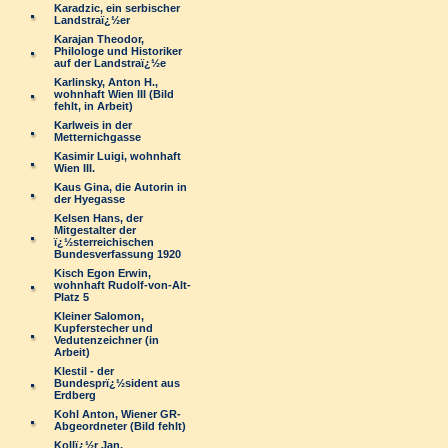
Karadzic, ein serbischer
Landstraï¿½er
Karajan Theodor,
Philologe und Historiker
auf der Landstraï¿½e
Karlinsky, Anton H.,
wohnhaft Wien III (Bild
fehlt, in Arbeit)
Karlweis in der
Metternichgasse
Kasimir Luigi, wohnhaft
Wien III.
Kaus Gina, die Autorin in
der Hyegasse
Kelsen Hans, der
Mitgestalter der
ï¿½sterreichischen
Bundesverfassung 1920
Kisch Egon Erwin,
wohnhaft Rudolf-von-Alt-
Platz 5
Kleiner Salomon,
Kupferstecher und
Vedutenzeichner (in
Arbeit)
Klestil - der
Bundesprï¿½sident aus
Erdberg
Kohl Anton, Wiener GR-
Abgeordneter (Bild fehlt)
Kollï¿½r Jan,