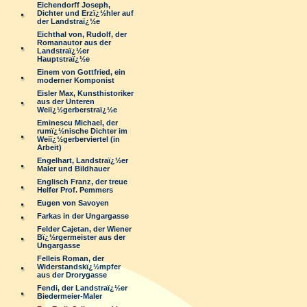
Eichendorff Joseph,
Dichter und Erzï¿½hler auf
der Landstraï¿½e
Eichthal von, Rudolf, der
Romanautor aus der
Landstraï¿½er
Hauptstraï¿½e
Einem von Gottfried, ein
moderner Komponist
Eisler Max, Kunsthistoriker
aus der Unteren
Weiï¿½gerberstraï¿½e
Eminescu Michael, der
rumï¿½nische Dichter im
Weiï¿½gerberviertel (in
Arbeit)
Engelhart, Landstraï¿½er
Maler und Bildhauer
Englisch Franz, der treue
Helfer Prof. Pemmers
Eugen von Savoyen
Farkas in der Ungargasse
Felder Cajetan, der Wiener
Bï¿½rgermeister aus der
Ungargasse
Felleis Roman, der
Widerstandskï¿½mpfer
aus der Drorygasse
Fendi, der Landstraï¿½er
Biedermeier-Maler