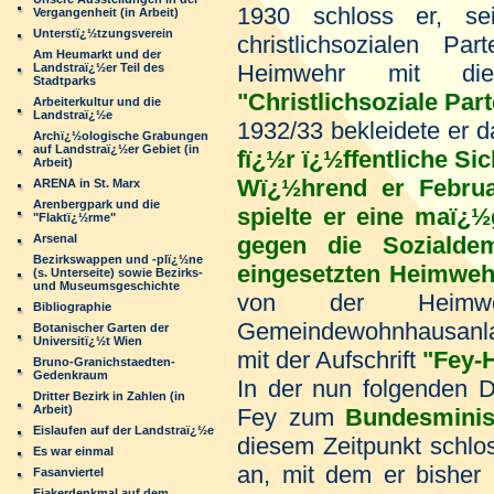
1930 schloss er, se
Vergangenheit (in Arbeit)
Unterstï¿½tzungsverein
christlichsozialen Pa
Am Heumarkt und der
Heimwehr mit di
Landstraï¿½er Teil des
Stadtparks
"Christlichsoziale Pa
Arbeiterkultur und die
Landstraï¿½e
1932/33 bekleidete er 
Archï¿½ologische Grabungen
auf Landstraï¿½er Gebiet (in
fï¿½r ï¿½ffentliche Sic
Arbeit)
Wï¿½hrend er Febru
ARENA in St. Marx
Arenbergpark und die
spielte er eine maï¿½
"Flaktï¿½rme"
Arsenal
gegen die Sozialde
Bezirkswappen und -plï¿½ne
eingesetzten Heimweh
(s. Unterseite) sowie Bezirks-
und Museumsgeschichte
von der Heimweh
Bibliographie
Gemeindewohnhausanl
Botanischer Garten der
Universitï¿½t Wien
mit der Aufschrift
"Fey-
Bruno-Granichstaedten-
Gedenkraum
In der nun folgenden D
Dritter Bezirk in Zahlen (in
Arbeit)
Fey zum
Bundesminis
Eislaufen auf der Landstraï¿½e
diesem Zeitpunkt schlo
Es war einmal
an, mit dem er bisher r
Fasanviertel
Fiakerdenkmal auf dem