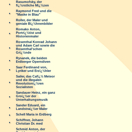
Rasumofsky, der
fï¿½rstliche Mï¿½zen
Raymond Fred und die
"Maske in Blau"
Roller, der Maler und
geniale Bï¿½hnenbilder
Romako Anton,
Portrï¿½tist und
Historienmaler
Rosenthal Konrad Johann
und Adam Carl sowie die
Rosenthal'schen
Grï¿½nde
Rysanek, die beiden
Erdberger Operndiven
Saar Ferdinand von,
Lyriker und Erzï¿½hler
Sailer, das Cafï¿½ Meteor
und die illegalen
Revolutionï¿½ren
Sozialisten
Sandauer Heinz, ein ganz
Groï¿½er der
Unterhaltungsmusik
Sander Eduard, ein
Landstraï¿½er Maler
Schell Maria in Erdberg
Schiffner, Johann
Christian Dr. med
Schmid Anton, der