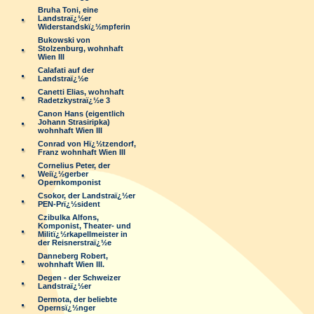
Bruha Toni, eine
Landstraï¿½er
Widerstandskï¿½mpferin
Bukowski von
Stolzenburg, wohnhaft
Wien III
Calafati auf der
Landstraï¿½e
Canetti Elias, wohnhaft
Radetzkystraï¿½e 3
Canon Hans (eigentlich
Johann Strasiripka)
wohnhaft Wien III
Conrad von Hï¿½tzendorf,
Franz wohnhaft Wien III
Cornelius Peter, der
Weiï¿½gerber
Opernkomponist
Csokor, der Landstraï¿½er
PEN-Prï¿½sident
Czibulka Alfons,
Komponist, Theater- und
Militï¿½rkapellmeister in
der Reisnerstraï¿½e
Danneberg Robert,
wohnhaft Wien III.
Degen - der Schweizer
Landstraï¿½er
Dermota, der beliebte
Opernsï¿½nger