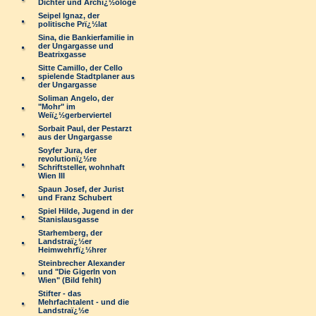
Dichter und Archï¿½ologe
Seipel Ignaz, der
politische Prï¿½lat
Sina, die Bankierfamilie in
der Ungargasse und
Beatrixgasse
Sitte Camillo, der Cello
spielende Stadtplaner aus
der Ungargasse
Soliman Angelo, der
"Mohr" im
Weiï¿½gerberviertel
Sorbait Paul, der Pestarzt
aus der Ungargasse
Soyfer Jura, der
revolutionï¿½re
Schriftsteller, wohnhaft
Wien III
Spaun Josef, der Jurist
und Franz Schubert
Spiel Hilde, Jugend in der
Stanislausgasse
Starhemberg, der
Landstraï¿½er
Heimwehrfï¿½hrer
Steinbrecher Alexander
und "Die Gigerln von
Wien" (Bild fehlt)
Stifter - das
Mehrfachtalent - und die
Landstraï¿½e