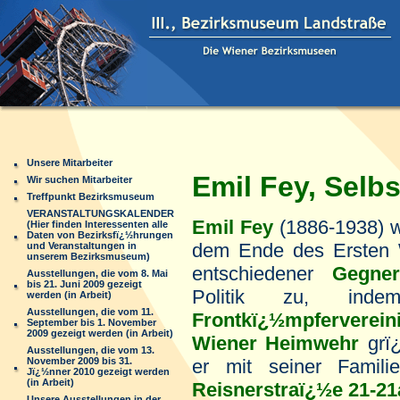
Unsere Mitarbeiter
Emil Fey, Selbs
Wir suchen Mitarbeiter
Treffpunkt Bezirksmuseum
VERANSTALTUNGSKALENDER
Emil Fey
(1886-1938) 
(Hier finden Interessenten alle
Daten von Bezirksfï¿½hrungen
dem Ende des Ersten W
und Veranstaltungen in
unserem Bezirksmuseum)
entschiedener
Gegner
Ausstellungen, die vom 8. Mai
bis 21. Juni 2009 gezeigt
Politik zu, ind
werden (in Arbeit)
Ausstellungen, die vom 11.
Frontkï¿½mpferverein
September bis 1. November
2009 gezeigt werden (in Arbeit)
Wiener Heimwehr
grï
Ausstellungen, die vom 13.
November 2009 bis 31.
er mit seiner Famil
Jï¿½nner 2010 gezeigt werden
(in Arbeit)
Reisnerstraï¿½e 21-21
Unsere Ausstellungen in der