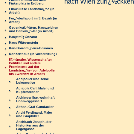
nach Wien zurï¿½ckkehr
Fiakerplatz in Erdberg
Filmkulisse Landstraï¿½e (in
Arbeit)
Fuï¿½ballsport im 3. Bezirk (in
Arbeit)
Gedenkstï¿½tten, Hauszeichen
und Denkmï¿½ler (in Arbeit)
Hauptmï¿½nzamt
Haus Wittgenstein
Karl-Borromï¿½us-Brunnen
Konzerthaus (in Vorbereitung)
Kï¿½nstler, Wissenschafter,
Politiker und andere
Prominente auf der
Landstraï¿½e (von Adelpoller
bis Zwerenz: in Arbeit)
Adelpoller und seine
Lokomotive
Agricola Carl, Maler und
Kupferstecher
Aichinger Ilse, wohnhaft
Hohlweggasse 1
Althan, Graf Gundacker
Andri Ferdinand, Maler
und Graphiker
Aschbach Joseph, der
Historiker aus der
Lagergasse