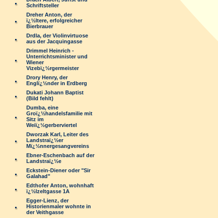
Schriftsteller
Dreher Anton, der
ï¿½ltere, erfolgreicher
Bierbrauer
Drdla, der Violinvirtuose
aus der Jacquingasse
Drimmel Heinrich -
Unterrichtsminister und
Wiener
Vizebï¿½rgermeister
Drory Henry, der
Englï¿½nder in Erdberg
Dukati Johann Baptist
(Bild fehlt)
Dumba, eine
Groï¿½handelsfamilie mit
Sitz im
Weiï¿½gerberviertel
Dworzak Karl, Leiter des
Landstraï¿½er
Mï¿½nnergesangvereins
Ebner-Eschenbach auf der
Landstraï¿½e
Eckstein-Diener oder "Sir
Galahad"
Edthofer Anton, wohnhaft
ï¿½lzeltgasse 1A
Egger-Lienz, der
Historienmaler wohnte in
der Veithgasse