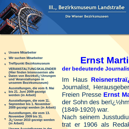
Unsere Mitarbeiter
Ernst Mart
Wir suchen Mitarbeiter
Treffpunkt Bezirksmuseum
der bedeutende Journalis
VERANSTALTUNGSKALENDER
(Hier finden Interessenten alle
Daten von Bezirksfï¿½hrungen
Im
Haus
Reisnerstra
und Veranstaltungen in
unserem Bezirksmuseum)
Journalist, Herausgebe
Ausstellungen, die vom 8. Mai
bis 21. Juni 2009 gezeigt
Freien Presse
Ernst Ma
werden (in Arbeit)
der Sohn des berï¿½hmt
Ausstellungen, die vom 11.
September bis 1. November
2009 gezeigt werden (in Arbeit)
(1849-1920) war.
Ausstellungen, die vom 13.
Nach
seinem Jusstudiu
November 2009 bis 31.
Jï¿½nner 2010 gezeigt werden
trat er 1906 als Reda
(in Arbeit)
Unsere Ausstellungen in der