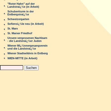
"Roter Hahn" auf der
Landstraï¿½e (in Arbeit)
Schubertturm in der
Erdbergstraï¿½e
Schweizergarten
Sofiensï¿½le neu (in Arbeit)
St. Marx
St. Marxer Friedhof
Unsere vergessenen Nachbarn
- die Landstraï¿½er Juden
Wiener Mï¿½nnergesangverein
und die Landstraï¿½e
Wiener Stadtwildnis in Erdberg
WIEN-MITTE (in Arbeit)