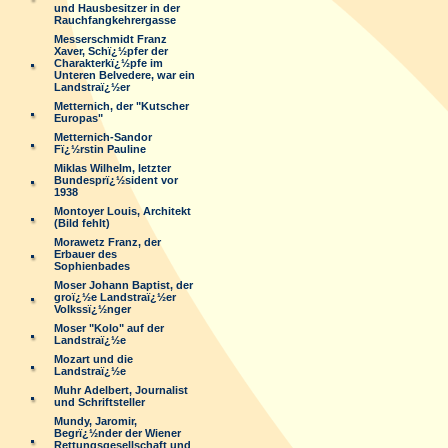
und Hausbesitzer in der
Rauchfangkehrergasse
Messerschmidt Franz
Xaver, Schï¿½pfer der
Charakterkï¿½pfe im
Unteren Belvedere, war ein
Landstraï¿½er
Metternich, der "Kutscher
Europas"
Metternich-Sandor
Fï¿½rstin Pauline
Miklas Wilhelm, letzter
Bundesprï¿½sident vor
1938
Montoyer Louis, Architekt
(Bild fehlt)
Morawetz Franz, der
Erbauer des
Sophienbades
Moser Johann Baptist, der
groï¿½e Landstraï¿½er
Volkssï¿½nger
Moser "Kolo" auf der
Landstraï¿½e
Mozart und die
Landstraï¿½e
Muhr Adelbert, Journalist
und Schriftsteller
Mundy, Jaromir,
Begrï¿½nder der Wiener
Rettungsgesellschaft und