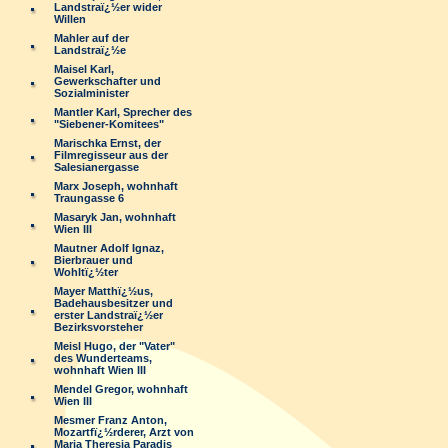
Landstraï¿½er wider
Willen
Mahler auf der
Landstraï¿½e
Maisel Karl,
Gewerkschafter und
Sozialminister
Mantler Karl, Sprecher des
"Siebener-Komitees"
Marischka Ernst, der
Filmregisseur aus der
Salesianergasse
Marx Joseph, wohnhaft
Traungasse 6
Masaryk Jan, wohnhaft
Wien III
Mautner Adolf Ignaz,
Bierbrauer und
Wohltï¿½ter
Mayer Matthï¿½us,
Badehausbesitzer und
erster Landstraï¿½er
Bezirksvorsteher
Meisl Hugo, der "Vater"
des Wunderteams,
wohnhaft Wien III
Mendel Gregor, wohnhaft
Wien III
Mesmer Franz Anton,
Mozartfï¿½rderer, Arzt von
Maria Theresia Paradis