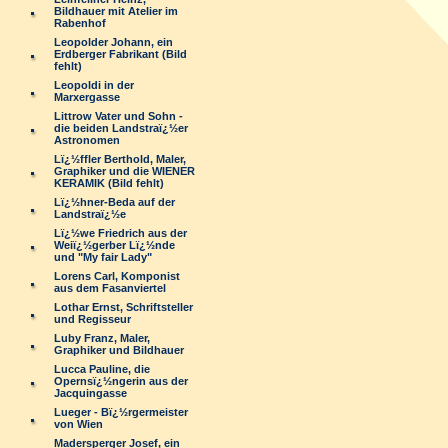
Bildhauer mit Atelier im
Rabenhof
Leopolder Johann, ein
Erdberger Fabrikant (Bild
fehlt)
Leopoldi in der
Marxergasse
Littrow Vater und Sohn -
die beiden Landstraï¿½er
Astronomen
Lï¿½ffler Berthold, Maler,
Graphiker und die WIENER
KERAMIK (Bild fehlt)
Lï¿½hner-Beda auf der
Landstraï¿½e
Lï¿½we Friedrich aus der
Weiï¿½gerber Lï¿½nde
und "My fair Lady"
Lorens Carl, Komponist
aus dem Fasanviertel
Lothar Ernst, Schriftsteller
und Regisseur
Luby Franz, Maler,
Graphiker und Bildhauer
Lucca Pauline, die
Opernsï¿½ngerin aus der
Jacquingasse
Lueger - Bï¿½rgermeister
von Wien
Madersperger Josef, ein