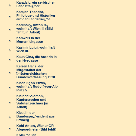
Karadzic, ein serbischer
Landstraï¿½er
Karajan Theodor,
Philologe und Historiker
auf der Landstraï¿½e
Karlinsky, Anton H.,
wohnhaft Wien III (Bild
fehlt, in Arbeit)
Karlweis in der
Metternichgasse
Kasimir Luigi, wohnhaft
Wien III.
Kaus Gina, die Autorin in
der Hyegasse
Kelsen Hans, der
Mitgestalter der
ï¿½sterreichischen
Bundesverfassung 1920
Kisch Egon Erwin,
wohnhaft Rudolf-von-Alt-
Platz 5
Kleiner Salomon,
Kupferstecher und
Vedutenzeichner (in
Arbeit)
Klestil - der
Bundesprï¿½sident aus
Erdberg
Kohl Anton, Wiener GR-
Abgeordneter (Bild fehlt)
Kollï¿½r Jan,