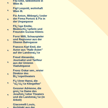
Fey Emil, Selbstmord in
Wien III.
Figl Leopold, wohnhaft
Wien III.
Fix Anton, Mitbegrï¿½nder
der Firma Portois & Fix in
der Ungargasse
Flï¿½ge Emilie,
Modeschï¿½pferin und
Freundin Gustav Klimts
Forst Willi, Schauspieler
und Regisseur aus der
Oberen Bahngasse
Franzos Karl Emil, der
Autor aus "Halb-Asien"
auf der Landstraï¿½e
Freud Alexander,
Journalist und Tarifeur
aus der Unteren
Viaduktgasse
Fronz Oskar sen., erster
Direktor des
Bï¿½rgertheaters
Fï¿½hrer Hansi, die
"sï¿½ï¿½e Klingelfee"
Gessner Adrienne, die
groï¿½e Dame des
Josefstï¿½dter Theaters
und die Landstraï¿½e (in
Arbeit)
Giacomelli Louis,
Architekt aus der