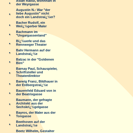
Aslan Raoul, wohnhaft in
der Weyrgasse
Augustin N.: War "der
liebe Augustin" nicht
doch ein Landstraï¿½er?
Bacher Rudolf, ein
Weiï¿½gerber Maler
Bachmann im
"Ungargassenland"
Bï¿½uerle und das
Rennweger Theater
Bahr Hermann auf der
Landstraï¿½e
Balzac in der "Goldenen
Birn"
Barnay Paul, Schauspieler,
Schriftsteller und
Theaterdirektor
Barwig Franz, Bildhauer in
der Erdbergstraï¿½e
Bauernfeld Eduard von in
der Beatrixgasse
Baumann, der gefragte
Architekt aus der
Sechskrï¿½gelgasse
Bayros, der Maler aus der
Tongasse
Beethoven auf der
Landstraï¿½e
Beetz Wilhelm, Gestalter