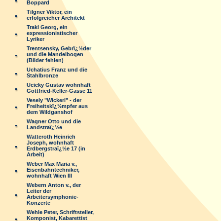
Boppard
Tilgner Viktor, ein
erfolgreicher Architekt
Trakl Georg, ein
expressionistischer
Lyriker
Trentsensky, Gebrï¿½der
und die Mandelbogen
(Bilder fehlen)
Uchatius Franz und die
Stahlbronze
Ucicky Gustav wohnhaft
Gottfried-Keller-Gasse 11
Vesely "Wickerl" - der
Freiheitskï¿½mpfer aus
dem Wildganshof
Wagner Otto und die
Landstraï¿½e
Watteroth Heinrich
Joseph, wohnhaft
Erdbergstraï¿½e 17 (in
Arbeit)
Weber Max Maria v.,
Eisenbahntechniker,
wohnhaft Wien III
Webern Anton v., der
Leiter der
Arbeitersymphonie-
Konzerte
Wehle Peter, Schriftsteller,
Komponist, Kabarettist