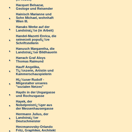
Hacquet Belsazar,
Geologe und Reisender
Hainisch Marianne und
Sohn Michael, wohnhaft
Wien III.
Hanaks Werke auf der
Landstraï¿½e (in Arbeit)
Handel-Mazetti Enrica, die
seinerzeit populï¿½re
Schriftstellerin
Hanusch Margaretha, die
Landstraï¿½er Bildhauerin
Harrach Graf Aloys
Thomas Raimund
Hauff Angelika,
Tï¿½nzerin, Artistin und
Kammerschauspielerin
Hï¿½user Rudolf -
Mitgestalter unseres
"sozialen Netzes"
Haydn in der Ungargasse
und Rochusgasse
Hayek, der
Nobelpreistrï¿½ger aus
der Messenhausergasse
Herrmann Julius, der
Landstraï¿½er
Deutschmeister
Herzmanovsky-Orlando
Fritz, Graphiker, Architekt