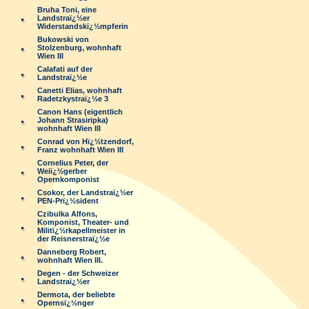
Bruha Toni, eine
Landstraï¿½er
Widerstandskï¿½mpferin
Bukowski von
Stolzenburg, wohnhaft
Wien III
Calafati auf der
Landstraï¿½e
Canetti Elias, wohnhaft
Radetzkystraï¿½e 3
Canon Hans (eigentlich
Johann Strasiripka)
wohnhaft Wien III
Conrad von Hï¿½tzendorf,
Franz wohnhaft Wien III
Cornelius Peter, der
Weiï¿½gerber
Opernkomponist
Csokor, der Landstraï¿½er
PEN-Prï¿½sident
Czibulka Alfons,
Komponist, Theater- und
Militï¿½rkapellmeister in
der Reisnerstraï¿½e
Danneberg Robert,
wohnhaft Wien III.
Degen - der Schweizer
Landstraï¿½er
Dermota, der beliebte
Opernsï¿½nger