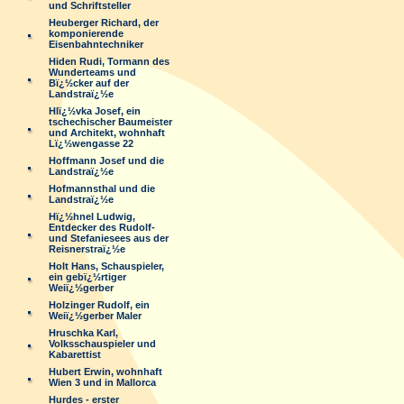
und Schriftsteller
Heuberger Richard, der
komponierende
Eisenbahntechniker
Hiden Rudi, Tormann des
Wunderteams und
Bï¿½cker auf der
Landstraï¿½e
Hlï¿½vka Josef, ein
tschechischer Baumeister
und Architekt, wohnhaft
Lï¿½wengasse 22
Hoffmann Josef und die
Landstraï¿½e
Hofmannsthal und die
Landstraï¿½e
Hï¿½hnel Ludwig,
Entdecker des Rudolf-
und Stefaniesees aus der
Reisnerstraï¿½e
Holt Hans, Schauspieler,
ein gebï¿½rtiger
Weiï¿½gerber
Holzinger Rudolf, ein
Weiï¿½gerber Maler
Hruschka Karl,
Volksschauspieler und
Kabarettist
Hubert Erwin, wohnhaft
Wien 3 und in Mallorca
Hurdes - erster