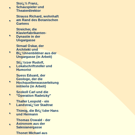
Stoï¿½ Franz,
Schauspieler und
Theaterdirektor
Strauss Richard, wohnhaft
am Rand des Botanischen
Gartens
Streicher, die
Klavierfabrikanten-
Dynastie in der
Ungargasse
Strnad Oskar, der
Architekt und
Bï¿½hnenbildner aus der
Ungargasse (in Arbeit)
Stï¿½rzer Rudolf,
Lokalschriftsteller und
Humorist
Suess Eduard, der
Geologe, der die
Hochquellenwasserleitung
initiierte (in Arbeit)
Szokoll Carl und die
"Operation Radetzky"
Thaller Leopold - ein
Landstraï¿½er Stadtrat
Thimig, die Brï¿½der Hans
und Hermann
Thomas Oswald - der
Astronom aus der
Salesianergasse
Thonet Michael aus