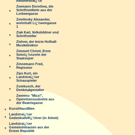
Reisnerstraï¿½e
Zeemann Dorothea, die
Schriftstellerin aus der
Lorbeergasse
Zemlinsky Alexander,
wohnhaft Lï¿½wengasse
1
Ziak Karl, Volksbildner und
Schriftsteller
Ziehrer, der letzte Hofball-
Musikdirektor
Zimmerl Christl, Erste
Solotï¿½nzerin der
Staatsoper
Zinnemann Fred,
Regisseur
Zips Kurt, ein
Landstraï¿½er
Schauspieler
Zumbusch, der
Denkmalgestalter
Zwerenz "Mizzi",
Operettensoubrette aus
der Beatrixgasse
KunstHausWien
Landstraï¿½er
Gedenktafelfï¿½hrer (in Arbeit)
Landstraï¿½er
Gemeindebauten aus der
Ersten Republik