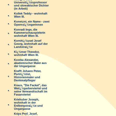
Universitï¿½tsprofessor
und slowakischer Dichter
(in Arbeit)
Kollek Teddy - wohnhaft
Wien III.
Konetzni, ein Name - zwei
Opernsï¿½ngerinnen
Konradi Inge, die
Kammerschauspielerin
wohnhaft Wien III.
Kornhï¿½usel Josef
Georg, wohnhaft auf der
Landstraï¿½e
Kï¿½rner Theodor,
wohnhaft Wien III.
Kostka Alexander,
akademischer Maler aus
der Ungargasse
Krafft Johann Peter,
Portrï¿½tist,
Historienmaler und
Denkmalpfleger
Kraus, "Die Fackel", das
Weiï¿½gerberviertel und
seine Verwandtschaft im
Fasanviertel
Kriehuber Joseph,
wohnhaft in der
Erdbergstraï¿½e und
Ungargasse
Krips Prof. Josef,