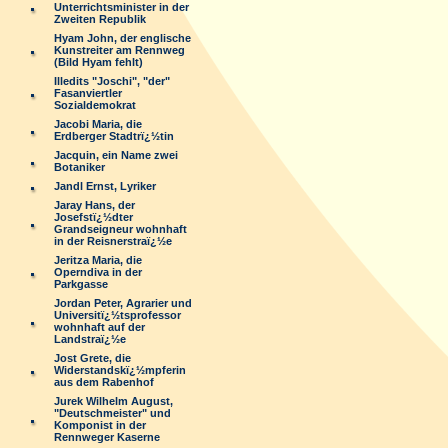
Unterrichtsminister in der
Zweiten Republik
Hyam John, der englische
Kunstreiter am Rennweg
(Bild Hyam fehlt)
Illedits "Joschi", "der"
Fasanviertler
Sozialdemokrat
Jacobi Maria, die
Erdberger Stadtrï¿½tin
Jacquin, ein Name zwei
Botaniker
Jandl Ernst, Lyriker
Jaray Hans, der
Josefstï¿½dter
Grandseigneur wohnhaft
in der Reisnerstraï¿½e
Jeritza Maria, die
Operndiva in der
Parkgasse
Jordan Peter, Agrarier und
Universitï¿½tsprofessor
wohnhaft auf der
Landstraï¿½e
Jost Grete, die
Widerstandskï¿½mpferin
aus dem Rabenhof
Jurek Wilhelm August,
"Deutschmeister" und
Komponist in der
Rennweger Kaserne