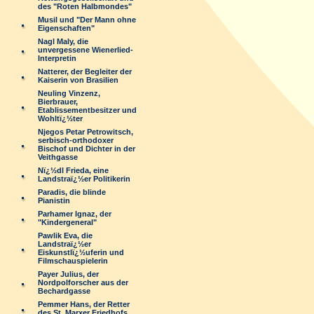
des "Roten Halbmondes"
Musil und "Der Mann ohne
Eigenschaften"
Nagl Maly, die
unvergessene Wienerlied-
Interpretin
Natterer, der Begleiter der
Kaiserin von Brasilien
Neuling Vinzenz,
Bierbrauer,
Etablissementbesitzer und
Wohltï¿½ter
Njegos Petar Petrowitsch,
serbisch-orthodoxer
Bischof und Dichter in der
Veithgasse
Nï¿½dl Frieda, eine
Landstraï¿½er Politikerin
Paradis, die blinde
Pianistin
Parhamer Ignaz, der
"Kindergeneral"
Pawlik Eva, die
Landstraï¿½er
Eiskunstlï¿½uferin und
Filmschauspielerin
Payer Julius, der
Nordpolforscher aus der
Bechardgasse
Pemmer Hans, der Retter
des St. Marxer Friedhofs