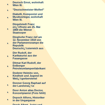
Deutsch Ernst, wohnhaft
Wien III.
"Deutschmeister-Wolferl"
Diabelli, Komponist und
Musikverleger, wohnhaft
Wien III.
Dingelstedt Franz
erï¿½ffnete am 25. Mai
1869 die Wiener
Staatsoper
Dinghofer Franz rief am
12. November 1918 von
der Parlamentsrampe die
Republik
Deutschï¿½sterreich aus
Dirr Rudolf, der
Karikaturist aus der
Fasangasse
Ditmar Karl Rudolf, der
Erdberger
Petroleumlampenfabrikant
Doderer Heimito von,
Kindheit und Jugend im
Weiï¿½gerberviertel
Donner Georg Raphael auf
der Landstraï¿½e
Door Anton alias Doctor,
Konzertpianist (Foto fehlt)
Dopsch Alfons, Historiker
in der Ungargasse
Drach Albert, Jurist und