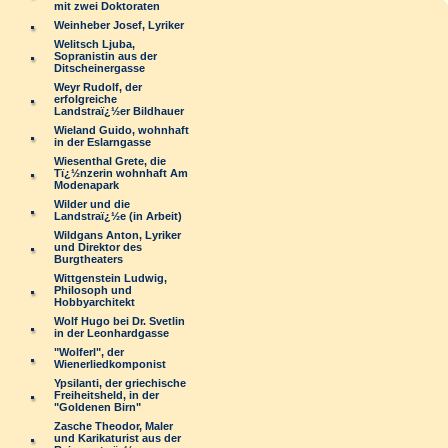
mit zwei Doktoraten
Weinheber Josef, Lyriker
Welitsch Ljuba,
Sopranistin aus der
Ditscheinergasse
Weyr Rudolf, der
erfolgreiche
Landstraï¿½er Bildhauer
Wieland Guido, wohnhaft
in der Eslarngasse
Wiesenthal Grete, die
Tï¿½nzerin wohnhaft Am
Modenapark
Wilder und die
Landstraï¿½e (in Arbeit)
Wildgans Anton, Lyriker
und Direktor des
Burgtheaters
Wittgenstein Ludwig,
Philosoph und
Hobbyarchitekt
Wolf Hugo bei Dr. Svetlin
in der Leonhardgasse
"Wolferl", der
Wienerliedkomponist
Ypsilanti, der griechische
Freiheitsheld, in der
"Goldenen Birn"
Zasche Theodor, Maler
und Karikaturist aus der