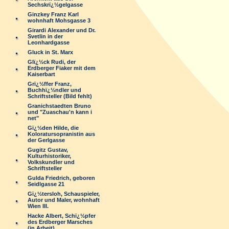
Sechskrï¿½gelgasse
Ginzkey Franz Karl
wohnhaft Mohsgasse 3
Girardi Alexander und Dr.
Svetlin in der
Leonhardgasse
Gluck in St. Marx
Glï¿½ck Rudi, der
Erdberger Fiaker mit dem
Kaiserbart
Grï¿½ffer Franz,
Buchhï¿½ndler und
Schriftsteller (Bild fehlt)
Granichstaedten Bruno
und "Zuaschau'n kann i
net"
Gï¿½den Hilde, die
Koloratursopranistin aus
der Gerlgasse
Gugitz Gustav,
Kulturhistoriker,
Volkskundler und
Schriftsteller
Gulda Friedrich, geboren
Seidlgasse 21
Gï¿½tersloh, Schauspieler,
Autor und Maler, wohnhaft
Wien III.
Hacke Albert, Schï¿½pfer
des Erdberger Marsches
(in Arbeit)