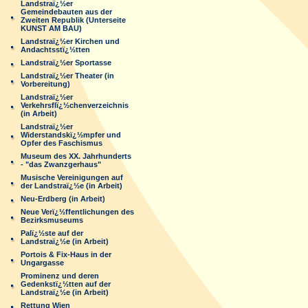
Landstraï¿½er
Gemeindebauten aus der
Zweiten Republik (Unterseite
KUNST AM BAU)
Landstraï¿½er Kirchen und
Andachtsstï¿½tten
Landstraï¿½er Sportasse
Landstraï¿½er Theater (in
Vorbereitung)
Landstraï¿½er
Verkehrsflï¿½chenverzeichnis
(in Arbeit)
Landstraï¿½er
Widerstandskï¿½mpfer und
Opfer des Faschismus
Museum des XX. Jahrhunderts
- "das Zwanzgerhaus"
Musische Vereinigungen auf
der Landstraï¿½e (in Arbeit)
Neu-Erdberg (in Arbeit)
Neue Verï¿½ffentlichungen des
Bezirksmuseums
Palï¿½ste auf der
Landstraï¿½e (in Arbeit)
Portois & Fix-Haus in der
Ungargasse
Prominenz und deren
Gedenkstï¿½tten auf der
Landstraï¿½e (in Arbeit)
Rettung Wien