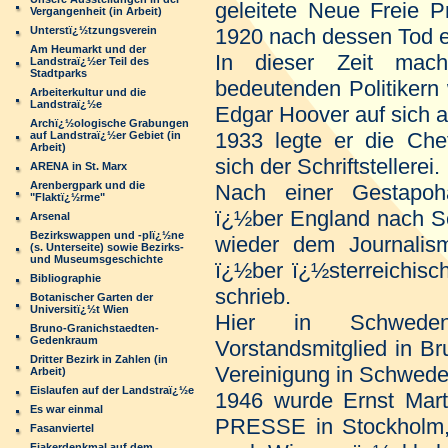
geleitete Neue Freie P
Vergangenheit (in Arbeit)
Unterstï¿½tzungsverein
1920 nach dessen Tod 
Am Heumarkt und der
In dieser Zeit mach
Landstraï¿½er Teil des
Stadtparks
bedeutenden Politikern
Arbeiterkultur und die
Landstraï¿½e
Edgar Hoover auf sich 
Archï¿½ologische Grabungen
1933 legte er die Che
auf Landstraï¿½er Gebiet (in
Arbeit)
sich der Schriftstellerei.
ARENA in St. Marx
Arenbergpark und die
Nach einer Gestapoh
"Flaktï¿½rme"
ï¿½ber England nach Sc
Arsenal
Bezirkswappen und -plï¿½ne
wieder dem Journalis
(s. Unterseite) sowie Bezirks-
und Museumsgeschichte
ï¿½ber ï¿½
sterreichis
Bibliographie
schrieb.
Botanischer Garten der
Universitï¿½t Wien
Hier in Schwede
Bruno-Granichstaedten-
Gedenkraum
Vorstandsmitglied in Br
Dritter Bezirk in Zahlen (in
Vereinigung in Schwede
Arbeit)
Eislaufen auf der Landstraï¿½e
1946 wurde Ernst Mart
Es war einmal
PRESSE in Stockholm, 
Fasanviertel
Fiakerdenkmal auf dem