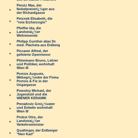
Perutz Max, der
Nobelpreistrï¿½ger aus
der Richardgasse
Petznek Elisabeth, die
"rote Erzherzogin"
Pfeiffer Ida, die
Landstraï¿½er
Weltreisende
Philipp Gunther alias Dr.
med. Placheta aus Erdberg
Piccaver Alfred, der
gefeierte Operntenor
Pittermann Bruno, Lehrer
und Politiker, wohnhaft
Wien III
Portois Auguste,
Mitbegrï¿½nder der Firma
Portois & Fix in der
Ungargasse
Powolny Michael, der
Jugendstil und die
WIENER KERAMIK
Preradovic Groï¿½vater
und Enkelin wohnhaft
Wien III
Probst Otto, der
Landstraï¿½er
Verkehrsminister
Qualtinger, der Erdberger
"Herr Karl"