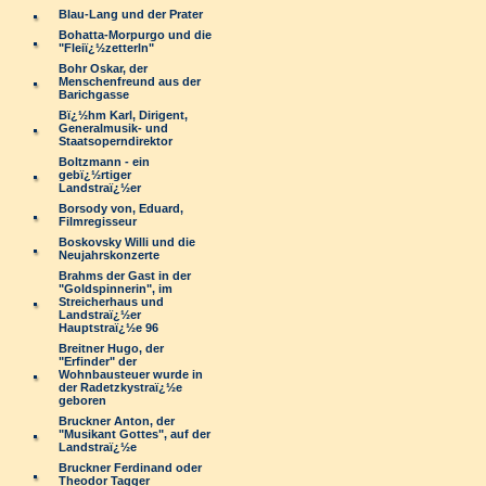
Blau-Lang und der Prater
Bohatta-Morpurgo und die
"Fleiï¿½zetterln"
Bohr Oskar, der
Menschenfreund aus der
Barichgasse
Bï¿½hm Karl, Dirigent,
Generalmusik- und
Staatsoperndirektor
Boltzmann - ein
gebï¿½rtiger
Landstraï¿½er
Borsody von, Eduard,
Filmregisseur
Boskovsky Willi und die
Neujahrskonzerte
Brahms der Gast in der
"Goldspinnerin", im
Streicherhaus und
Landstraï¿½er
Hauptstraï¿½e 96
Breitner Hugo, der
"Erfinder" der
Wohnbausteuer wurde in
der Radetzkystraï¿½e
geboren
Bruckner Anton, der
"Musikant Gottes", auf der
Landstraï¿½e
Bruckner Ferdinand oder
Theodor Tagger