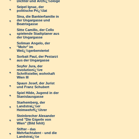
Dichter und Archï¿½ologe
Seipel Ignaz, der
politische Prï¿½lat
Sina, die Bankierfamilie in
der Ungargasse und
Beatrixgasse
Sitte Camillo, der Cello
spielende Stadtplaner aus
der Ungargasse
Soliman Angelo, der
"Mohr" im
Weiï¿½gerberviertel
Sorbait Paul, der Pestarzt
aus der Ungargasse
Soyfer Jura, der
revolutionï¿½re
Schriftsteller, wohnhaft
Wien III
Spaun Josef, der Jurist
und Franz Schubert
Spiel Hilde, Jugend in der
Stanislausgasse
Starhemberg, der
Landstraï¿½er
Heimwehrfï¿½hrer
Steinbrecher Alexander
und "Die Gigerln von
Wien" (Bild fehlt)
Stifter - das
Mehrfachtalent - und die
Landstraï¿½e