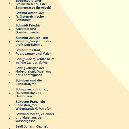
Bezirksvorsteher-
Stellvertreter aus der
Zaunergasse (in Arbeit)
Schmid Anton, der
"ï¿½sterreichische
Schindler"
Schmidt Friedrich,
Architekt und
Dombaumeister
Schmidt Joseph - der
kleine Sï¿½nger mit der
groï¿½en Stimme
Schnorpfeil Karl,
Postbeamter und Maler
Schï¿½nberg kehrte heim
auf die Landstraï¿½e
Schrï¿½dinger, der
Nobelpreistrï¿½ger aus
der Apostelgasse
Schubert und die
Landstraï¿½e
Schuppanzigh Ignaz,
Rasumofsky und
Beethoven
Schuster Franz, ein
Landstraï¿½er
Widerstandskï¿½mpfer
Schwind Moritz, Zeichner
und Maler aus der
Wassergasse
Seidl Johann Gabriel,