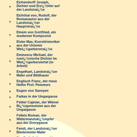
Eichendorff Joseph,
Dichter und Erzï¿½hler auf
der Landstraï¿½e
Eichthal von, Rudolf, der
Romanautor aus der
Landstraï¿½er
Hauptstraï¿½e
Einem von Gottfried, ein
moderner Komponist
Eisler Max, Kunsthistoriker
aus der Unteren
Weiï¿½gerberstraï¿½e
Eminescu Michael, der
rumï¿½nische Dichter im
Weiï¿½gerberviertel (in
Arbeit)
Engelhart, Landstraï¿½er
Maler und Bildhauer
Englisch Franz, der treue
Helfer Prof. Pemmers
Eugen von Savoyen
Farkas in der Ungargasse
Felder Cajetan, der Wiener
Bï¿½rgermeister aus der
Ungargasse
Felleis Roman, der
Widerstandskï¿½mpfer
aus der Drorygasse
Fendi, der Landstraï¿½er
Biedermeier-Maler