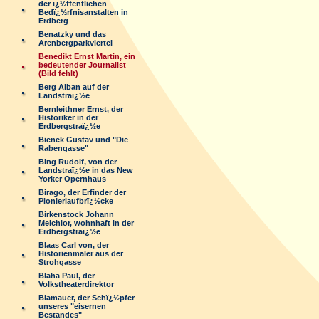
der ï¿½ffentlichen
Bedï¿½rfnisanstalten in
Erdberg
Benatzky und das
Arenbergparkviertel
Benedikt Ernst Martin, ein
bedeutender Journalist
(Bild fehlt)
Berg Alban auf der
Landstraï¿½e
Bernleithner Ernst, der
Historiker in der
Erdbergstraï¿½e
Bienek Gustav und "Die
Rabengasse"
Bing Rudolf, von der
Landstraï¿½e in das New
Yorker Opernhaus
Birago, der Erfinder der
Pionierlaufbrï¿½cke
Birkenstock Johann
Melchior, wohnhaft in der
Erdbergstraï¿½e
Blaas Carl von, der
Historienmaler aus der
Strohgasse
Blaha Paul, der
Volkstheaterdirektor
Blamauer, der Schï¿½pfer
unseres "eisernen
Bestandes"