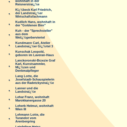
wohnhaft in der
Reisnerstraï¿½e
Kï¿½beck Karl Friedrich,
der Landstraï¿½er
Wirtschaftsfachmann
Kudlich Hans, wohnhaft in
der "Goldenen Birn"
Kuh - der "Sprechsteller"
aus dem
Weiï¿½gerberviertel
Kundmann Carl, Atelier
Landstraï¿½er Gï¿½rtel 3
Kunschak Leopold,
geboren im Laveran-Haus
Lanckoronski-Brzezie Graf
Karl, Kunstsammler,
Mï¿½zen und
Denkmalpfleger
Lang Lotte, die
Josefstadt-Schauspielerin
aus der Radetzkystraï¿½e
Lanner und die
Landstraï¿½e
Lehar Franz, wohnhaft
Marokkanergasse 20
Leherb Helmut, wohnhaft
Wien III
Lehmann Lotte, die
Turandot vom
Arenbergring
Leinfellner Heinz,