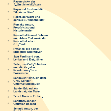
Rasumofsky, der
fï¿½rstliche Mï¿½zen
Raymond Fred und die
"Maske in Blau"
Roller, der Maler und
geniale Bï¿½hnenbilder
Romako Anton,
Portrï¿½tist und
Historienmaler
Rosenthal Konrad Johann
und Adam Carl sowie die
Rosenthal'schen
Grï¿½nde
Rysanek, die beiden
Erdberger Operndiven
Saar Ferdinand von,
Lyriker und Erzï¿½hler
Sailer, das Cafï¿½ Meteor
und die illegalen
Revolutionï¿½ren
Sozialisten
Sandauer Heinz, ein ganz
Groï¿½er der
Unterhaltungsmusik
Sander Eduard, ein
Landstraï¿½er Maler
Schell Maria in Erdberg
Schiffner, Johann
Christian Dr. med
Schmid Anton, der