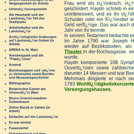
Frau wird als zï¿½nkisch, vï¿
Vergangenheit (in Arbeit)
geschildert. Haydn schrieb in e
Unterstï¿½tzungsverein
uninteressiert, und es ihr vï¿½
Am Heumarkt und der
Landstraï¿½er Teil des
Schuster oder ein Kï¿½nstler 
Stadtparks
Geld verfï¿½ge. Das war auch d
Arbeiterkultur und die
Jahr von ihr trennte.
Landstraï¿½e
In seinem Testament bedachte er
Archï¿½ologische Grabungen
Im Jahre 1790 war Joseph Hay
auf Landstraï¿½er Gebiet (in
Arbeit)
wieder auf Bezirksboden, al
ARENA in St. Marx
Theater
in der Rochusgasse s
Arenbergpark und die
wurde.
"Flaktï¿½rme"
Haydn komponierte 108 Sympho
Arsenal
Ouvertï¿½ren sowie zahlreiche
Bezirkswappen und -plï¿½ne
darunter 14 Messen und war Bee
(s. Unterseite) sowie Bezirks-
und Museumsgeschichte
Mehrmals dirigierte er nach s
Bibliographie
1793
Wohltï¿½tigkeitskonzert
Versorgungshauses
.
Botanischer Garten der
Universitï¿½t Wien
Bruno-Granichstaedten-
Gedenkraum
Dritter Bezirk in Zahlen (in
Arbeit)
Eislaufen auf der Landstraï¿½e
Es war einmal
Fasanviertel
Fiakerdenkmal auf dem