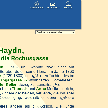
Haydn,
 die Rochusgasse
dn
(1732-1809) wohnte zwar nicht auf
tte aber durch seine Heirat im Jahre 1760
r
(1729-1800), der ï¿½lteren Tochter des im
Ungargasse 32
wohnhaften "Hofbefreiten"
er Keller
, Bezug zur Landstraï¿½e.
½chtern
Theresia
und
Anna
Musikunterricht,
ï¿½ngere der beiden, verliebte, die ihn aber
Kloster ging, weshalb er deren ï¿½ltere
lles andere als glï¿½cklich. Die junge