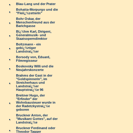
Blau-Lang und der Prater
Bohatta-Morpurgo und die
"Fleiï¿½zetterln"
Bohr Oskar, der
Menschenfreund aus der
Barichgasse
Bï¿½hm Karl, Dirigent,
Generalmusik- und
Staatsoperndirektor
Boltzmann - ein
gebï¿½rtiger
Landstraï¿½er
Borsody von, Eduard,
Filmregisseur
Boskovsky Willi und die
Neujahrskonzerte
Brahms der Gast in der
"Goldspinnerin", im
Streicherhaus und
Landstraï¿½er
Hauptstraï¿½e 96
Breitner Hugo, der
"Erfinder" der
Wohnbausteuer wurde in
der Radetzkystraï¿½e
geboren
Bruckner Anton, der
"Musikant Gottes", auf der
Landstraï¿½e
Bruckner Ferdinand oder
Theodor Tagger