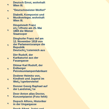
Deutsch Ernst, wohnhaft
Wien III.
"Deutschmeister-Wolferl"
Diabelli, Komponist und
Musikverleger, wohnhaft
Wien III.
Dingelstedt Franz
erï¿½ffnete am 25. Mai
1869 die Wiener
Staatsoper
Dinghofer Franz rief am
12. November 1918 von
der Parlamentsrampe die
Republik
Deutschï¿½sterreich aus
Dirr Rudolf, der
Karikaturist aus der
Fasangasse
Ditmar Karl Rudolf, der
Erdberger
Petroleumlampenfabrikant
Doderer Heimito von,
Kindheit und Jugend im
Weiï¿½gerberviertel
Donner Georg Raphael auf
der Landstraï¿½e
Door Anton alias Doctor,
Konzertpianist (Foto fehlt)
Dopsch Alfons, Historiker
in der Ungargasse
Drach Albert, Jurist und