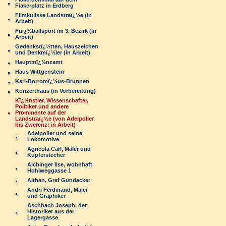
Fiakerplatz in Erdberg
Filmkulisse Landstraï¿½e (in
Arbeit)
Fuï¿½ballsport im 3. Bezirk (in
Arbeit)
Gedenkstï¿½tten, Hauszeichen
und Denkmï¿½ler (in Arbeit)
Hauptmï¿½nzamt
Haus Wittgenstein
Karl-Borromï¿½us-Brunnen
Konzerthaus (in Vorbereitung)
Kï¿½nstler, Wissenschafter,
Politiker und andere
Prominente auf der
Landstraï¿½e (von Adelpoller
bis Zwerenz: in Arbeit)
Adelpoller und seine
Lokomotive
Agricola Carl, Maler und
Kupferstecher
Aichinger Ilse, wohnhaft
Hohlweggasse 1
Althan, Graf Gundacker
Andri Ferdinand, Maler
und Graphiker
Aschbach Joseph, der
Historiker aus der
Lagergasse