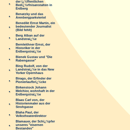
der ï¿½ffentlichen
Bedï¿½rfnisanstalten in
Erdberg
Benatzky und das
Arenbergparkviertel
Benedikt Ernst Martin, ein
bedeutender Journalist
(Bild fehlt)
Berg Alban auf der
Landstraï¿½e
Bernleithner Ernst, der
Historiker in der
Erdbergstraï¿½e
Bienek Gustav und "Die
Rabengasse"
Bing Rudolf, von der
Landstraï¿½e in das New
Yorker Opernhaus
Birago, der Erfinder der
Pionierlaufbrï¿½cke
Birkenstock Johann
Melchior, wohnhaft in der
Erdbergstraï¿½e
Blaas Carl von, der
Historienmaler aus der
Strohgasse
Blaha Paul, der
Volkstheaterdirektor
Blamauer, der Schï¿½pfer
unseres "eisernen
Bestandes"