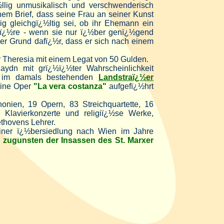
½llig unmusikalisch und verschwenderisch
inem Brief, dass seine Frau an seiner Kunst
llig gleichgï¿½ltig sei, ob ihr Ehemann ein
wï¿½re - wenn sie nur ï¿½ber genï¿½gend
er Grund dafï¿½r, dass er sich nach einem
 Theresia mit einem Legat von 50 Gulden.
dn mit grï¿½ï¿½ter Wahrscheinlichkeit
s im damals bestehenden
Landstraï¿½er
eine Oper
"La vera costanza"
aufgefï¿½hrt
nien, 19 Opern, 83 Streichquartette, 16
 Klavierkonzerte und religiï¿½se Werke,
thovens Lehrer.
einer ï¿½bersiedlung nach Wien im Jahre
e zugunsten der Insassen des St. Marxer