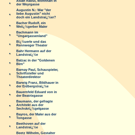
Aslan Raoul, wohnhaft in
der Weyrgasse
Augustin N.: War "der
liebe Augustin" nicht
doch ein Landstraï¿½er?
Bacher Rudolf, ein
Weiï¿½gerber Maler
Bachmann im
"Ungargassenland"
Bï¿½uerle und das
Rennweger Theater
Bahr Hermann auf der
Landstraï¿½e
Balzac in der "Goldenen
Birn"
Barnay Paul, Schauspieler,
Schriftsteller und
Theaterdirektor
Barwig Franz, Bildhauer in
der Erdbergstraï¿½e
Bauernfeld Eduard von in
der Beatrixgasse
Baumann, der gefragte
Architekt aus der
Sechskrï¿½gelgasse
Bayros, der Maler aus der
Tongasse
Beethoven auf der
Landstraï¿½e
Beetz Wilhelm, Gestalter