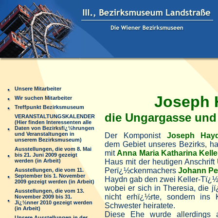
Unsere Mitarbeiter
Joseph 
Wir suchen Mitarbeiter
Treffpunkt Bezirksmuseum
die Ungargasse und
VERANSTALTUNGSKALENDER
(Hier finden Interessenten alle
Daten von Bezirksfï¿½hrungen
und Veranstaltungen in
Der Komponist
Joseph Hay
unserem Bezirksmuseum)
dem Gebiet unseres Bezirks, ha
Ausstellungen, die vom 8. Mai
mit
Anna Maria Katharina Kelle
bis 21. Juni 2009 gezeigt
werden (in Arbeit)
Haus mit der heutigen Anschrift
Perï¿½ckenmachers
Johann Pet
Ausstellungen, die vom 11.
September bis 1. November
Haydn gab den zwei Keller-Tï¿
2009 gezeigt werden (in Arbeit)
wobei er sich in Theresia, die j
Ausstellungen, die vom 13.
nicht erhï¿½rte, sondern ins 
November 2009 bis 31.
Jï¿½nner 2010 gezeigt werden
Schwester heiratete.
(in Arbeit)
Diese Ehe wurde allerdings a
Unsere Ausstellungen in der