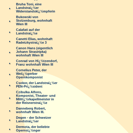
Bruha Toni, eine
Landstraï¿½er
Widerstandskï¿½mpferin
Bukowski von
Stolzenburg, wohnhaft
Wien III
Calafati auf der
Landstraï¿½e
Canetti Elias, wohnhaft
Radetzkystraï¿½e 3
Canon Hans (eigentlich
Johann Strasiripka)
wohnhaft Wien III
Conrad von Hï¿½tzendorf,
Franz wohnhaft Wien III
Cornelius Peter, der
Weiï¿½gerber
Opernkomponist
Csokor, der Landstraï¿½er
PEN-Prï¿½sident
Czibulka Alfons,
Komponist, Theater- und
Militï¿½rkapellmeister in
der Reisnerstraï¿½e
Danneberg Robert,
wohnhaft Wien III.
Degen - der Schweizer
Landstraï¿½er
Dermota, der beliebte
Opernsï¿½nger