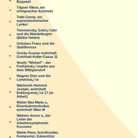
Boppard
Tilgner Viktor, ein
erfolgreicher Architekt
Trakl Georg, ein
expressionistischer
Lyriker
Trentsensky, Gebrï¿½der
und die Mandelbogen
(Bilder fehlen)
Uchatius Franz und die
Stahlbronze
Ucicky Gustav wohnhaft
Gottfried-Keller-Gasse 11
Vesely "Wickerl" - der
Freiheitskï¿½mpfer aus
dem Wildganshof
Wagner Otto und die
Landstraï¿½e
Watteroth Heinrich
Joseph, wohnhaft
Erdbergstraï¿½e 17 (in
Arbeit)
Weber Max Maria v.,
Eisenbahntechniker,
wohnhaft Wien III
Webern Anton v., der
Leiter der
Arbeitersymphonie-
Konzerte
Wehle Peter, Schriftsteller,
Komponist, Kabarettist