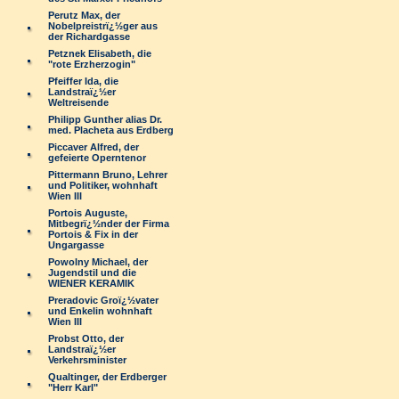
Perutz Max, der
Nobelpreistrï¿½ger aus
der Richardgasse
Petznek Elisabeth, die
"rote Erzherzogin"
Pfeiffer Ida, die
Landstraï¿½er
Weltreisende
Philipp Gunther alias Dr.
med. Placheta aus Erdberg
Piccaver Alfred, der
gefeierte Operntenor
Pittermann Bruno, Lehrer
und Politiker, wohnhaft
Wien III
Portois Auguste,
Mitbegrï¿½nder der Firma
Portois & Fix in der
Ungargasse
Powolny Michael, der
Jugendstil und die
WIENER KERAMIK
Preradovic Groï¿½vater
und Enkelin wohnhaft
Wien III
Probst Otto, der
Landstraï¿½er
Verkehrsminister
Qualtinger, der Erdberger
"Herr Karl"