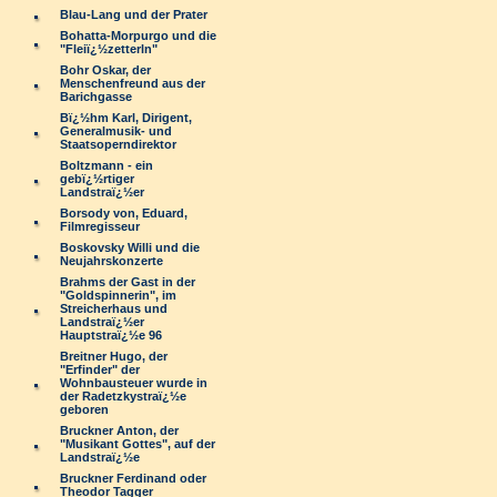
Blau-Lang und der Prater
Bohatta-Morpurgo und die
"Fleiï¿½zetterln"
Bohr Oskar, der
Menschenfreund aus der
Barichgasse
Bï¿½hm Karl, Dirigent,
Generalmusik- und
Staatsoperndirektor
Boltzmann - ein
gebï¿½rtiger
Landstraï¿½er
Borsody von, Eduard,
Filmregisseur
Boskovsky Willi und die
Neujahrskonzerte
Brahms der Gast in der
"Goldspinnerin", im
Streicherhaus und
Landstraï¿½er
Hauptstraï¿½e 96
Breitner Hugo, der
"Erfinder" der
Wohnbausteuer wurde in
der Radetzkystraï¿½e
geboren
Bruckner Anton, der
"Musikant Gottes", auf der
Landstraï¿½e
Bruckner Ferdinand oder
Theodor Tagger