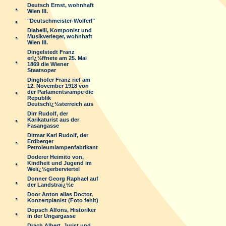
Deutsch Ernst, wohnhaft
Wien III.
"Deutschmeister-Wolferl"
Diabelli, Komponist und
Musikverleger, wohnhaft
Wien III.
Dingelstedt Franz
erï¿½ffnete am 25. Mai
1869 die Wiener
Staatsoper
Dinghofer Franz rief am
12. November 1918 von
der Parlamentsrampe die
Republik
Deutschï¿½sterreich aus
Dirr Rudolf, der
Karikaturist aus der
Fasangasse
Ditmar Karl Rudolf, der
Erdberger
Petroleumlampenfabrikant
Doderer Heimito von,
Kindheit und Jugend im
Weiï¿½gerberviertel
Donner Georg Raphael auf
der Landstraï¿½e
Door Anton alias Doctor,
Konzertpianist (Foto fehlt)
Dopsch Alfons, Historiker
in der Ungargasse
Drach Albert, Jurist und