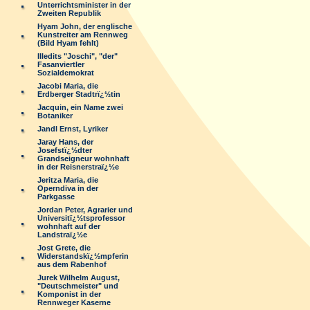
Unterrichtsminister in der
Zweiten Republik
Hyam John, der englische
Kunstreiter am Rennweg
(Bild Hyam fehlt)
Illedits "Joschi", "der"
Fasanviertler
Sozialdemokrat
Jacobi Maria, die
Erdberger Stadtrï¿½tin
Jacquin, ein Name zwei
Botaniker
Jandl Ernst, Lyriker
Jaray Hans, der
Josefstï¿½dter
Grandseigneur wohnhaft
in der Reisnerstraï¿½e
Jeritza Maria, die
Operndiva in der
Parkgasse
Jordan Peter, Agrarier und
Universitï¿½tsprofessor
wohnhaft auf der
Landstraï¿½e
Jost Grete, die
Widerstandskï¿½mpferin
aus dem Rabenhof
Jurek Wilhelm August,
"Deutschmeister" und
Komponist in der
Rennweger Kaserne