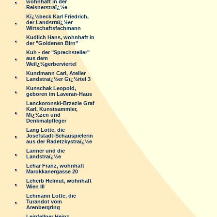
wohnhaft in der
Reisnerstraï¿½e
Kï¿½beck Karl Friedrich,
der Landstraï¿½er
Wirtschaftsfachmann
Kudlich Hans, wohnhaft in
der "Goldenen Birn"
Kuh - der "Sprechsteller"
aus dem
Weiï¿½gerberviertel
Kundmann Carl, Atelier
Landstraï¿½er Gï¿½rtel 3
Kunschak Leopold,
geboren im Laveran-Haus
Lanckoronski-Brzezie Graf
Karl, Kunstsammler,
Mï¿½zen und
Denkmalpfleger
Lang Lotte, die
Josefstadt-Schauspielerin
aus der Radetzkystraï¿½e
Lanner und die
Landstraï¿½e
Lehar Franz, wohnhaft
Marokkanergasse 20
Leherb Helmut, wohnhaft
Wien III
Lehmann Lotte, die
Turandot vom
Arenbergring
Leinfellner Heinz,