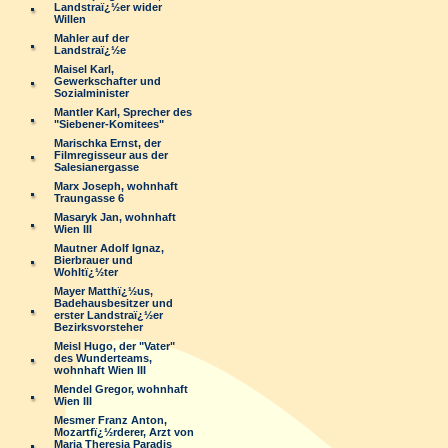
Landstraï¿½er wider
Willen
Mahler auf der
Landstraï¿½e
Maisel Karl,
Gewerkschafter und
Sozialminister
Mantler Karl, Sprecher des
"Siebener-Komitees"
Marischka Ernst, der
Filmregisseur aus der
Salesianergasse
Marx Joseph, wohnhaft
Traungasse 6
Masaryk Jan, wohnhaft
Wien III
Mautner Adolf Ignaz,
Bierbrauer und
Wohltï¿½ter
Mayer Matthï¿½us,
Badehausbesitzer und
erster Landstraï¿½er
Bezirksvorsteher
Meisl Hugo, der "Vater"
des Wunderteams,
wohnhaft Wien III
Mendel Gregor, wohnhaft
Wien III
Mesmer Franz Anton,
Mozartfï¿½rderer, Arzt von
Maria Theresia Paradis