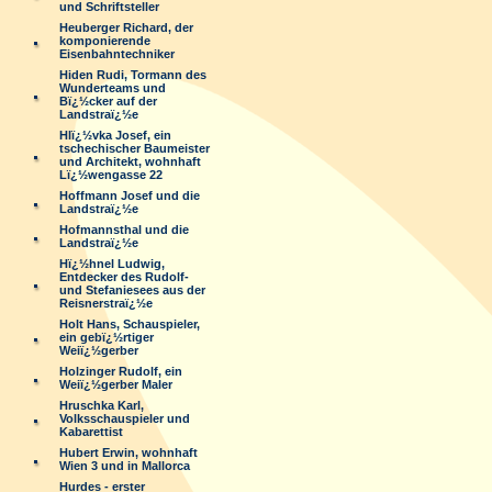
und Schriftsteller
Heuberger Richard, der
komponierende
Eisenbahntechniker
Hiden Rudi, Tormann des
Wunderteams und
Bï¿½cker auf der
Landstraï¿½e
Hlï¿½vka Josef, ein
tschechischer Baumeister
und Architekt, wohnhaft
Lï¿½wengasse 22
Hoffmann Josef und die
Landstraï¿½e
Hofmannsthal und die
Landstraï¿½e
Hï¿½hnel Ludwig,
Entdecker des Rudolf-
und Stefaniesees aus der
Reisnerstraï¿½e
Holt Hans, Schauspieler,
ein gebï¿½rtiger
Weiï¿½gerber
Holzinger Rudolf, ein
Weiï¿½gerber Maler
Hruschka Karl,
Volksschauspieler und
Kabarettist
Hubert Erwin, wohnhaft
Wien 3 und in Mallorca
Hurdes - erster