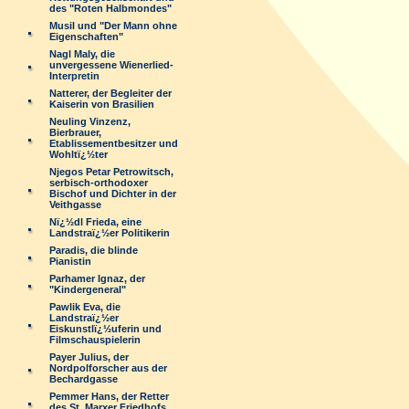
des "Roten Halbmondes"
Musil und "Der Mann ohne
Eigenschaften"
Nagl Maly, die
unvergessene Wienerlied-
Interpretin
Natterer, der Begleiter der
Kaiserin von Brasilien
Neuling Vinzenz,
Bierbrauer,
Etablissementbesitzer und
Wohltï¿½ter
Njegos Petar Petrowitsch,
serbisch-orthodoxer
Bischof und Dichter in der
Veithgasse
Nï¿½dl Frieda, eine
Landstraï¿½er Politikerin
Paradis, die blinde
Pianistin
Parhamer Ignaz, der
"Kindergeneral"
Pawlik Eva, die
Landstraï¿½er
Eiskunstlï¿½uferin und
Filmschauspielerin
Payer Julius, der
Nordpolforscher aus der
Bechardgasse
Pemmer Hans, der Retter
des St. Marxer Friedhofs