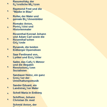
Rasumofsky, der
fï¿½rstliche Mï¿½zen
Raymond Fred und die
"Maske in Blau"
Roller, der Maler und
geniale Bï¿½hnenbilder
Romako Anton,
Portrï¿½tist und
Historienmaler
Rosenthal Konrad Johann
und Adam Carl sowie die
Rosenthal'schen
Grï¿½nde
Rysanek, die beiden
Erdberger Operndiven
Saar Ferdinand von,
Lyriker und Erzï¿½hler
Sailer, das Cafï¿½ Meteor
und die illegalen
Revolutionï¿½ren
Sozialisten
Sandauer Heinz, ein ganz
Groï¿½er der
Unterhaltungsmusik
Sander Eduard, ein
Landstraï¿½er Maler
Schell Maria in Erdberg
Schiffner, Johann
Christian Dr. med
Schmid Anton, der