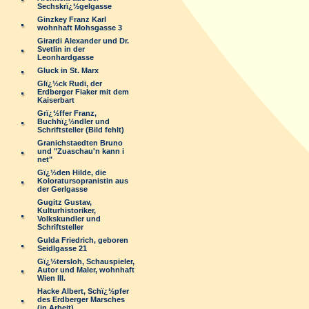
Sechskrï¿½gelgasse
Ginzkey Franz Karl
wohnhaft Mohsgasse 3
Girardi Alexander und Dr.
Svetlin in der
Leonhardgasse
Gluck in St. Marx
Glï¿½ck Rudi, der
Erdberger Fiaker mit dem
Kaiserbart
Grï¿½ffer Franz,
Buchhï¿½ndler und
Schriftsteller (Bild fehlt)
Granichstaedten Bruno
und "Zuaschau'n kann i
net"
Gï¿½den Hilde, die
Koloratursopranistin aus
der Gerlgasse
Gugitz Gustav,
Kulturhistoriker,
Volkskundler und
Schriftsteller
Gulda Friedrich, geboren
Seidlgasse 21
Gï¿½tersloh, Schauspieler,
Autor und Maler, wohnhaft
Wien III.
Hacke Albert, Schï¿½pfer
des Erdberger Marsches
(in Arbeit)