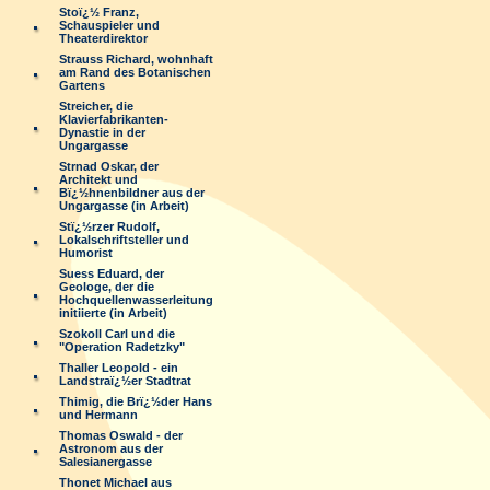
Stoï¿½ Franz,
Schauspieler und
Theaterdirektor
Strauss Richard, wohnhaft
am Rand des Botanischen
Gartens
Streicher, die
Klavierfabrikanten-
Dynastie in der
Ungargasse
Strnad Oskar, der
Architekt und
Bï¿½hnenbildner aus der
Ungargasse (in Arbeit)
Stï¿½rzer Rudolf,
Lokalschriftsteller und
Humorist
Suess Eduard, der
Geologe, der die
Hochquellenwasserleitung
initiierte (in Arbeit)
Szokoll Carl und die
"Operation Radetzky"
Thaller Leopold - ein
Landstraï¿½er Stadtrat
Thimig, die Brï¿½der Hans
und Hermann
Thomas Oswald - der
Astronom aus der
Salesianergasse
Thonet Michael aus