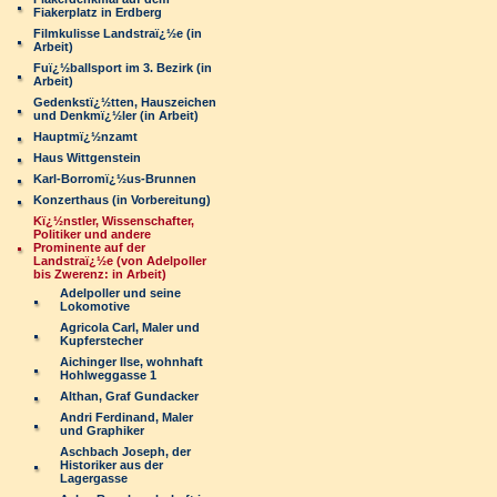
Fiakerplatz in Erdberg
Filmkulisse Landstraï¿½e (in
Arbeit)
Fuï¿½ballsport im 3. Bezirk (in
Arbeit)
Gedenkstï¿½tten, Hauszeichen
und Denkmï¿½ler (in Arbeit)
Hauptmï¿½nzamt
Haus Wittgenstein
Karl-Borromï¿½us-Brunnen
Konzerthaus (in Vorbereitung)
Kï¿½nstler, Wissenschafter,
Politiker und andere
Prominente auf der
Landstraï¿½e (von Adelpoller
bis Zwerenz: in Arbeit)
Adelpoller und seine
Lokomotive
Agricola Carl, Maler und
Kupferstecher
Aichinger Ilse, wohnhaft
Hohlweggasse 1
Althan, Graf Gundacker
Andri Ferdinand, Maler
und Graphiker
Aschbach Joseph, der
Historiker aus der
Lagergasse