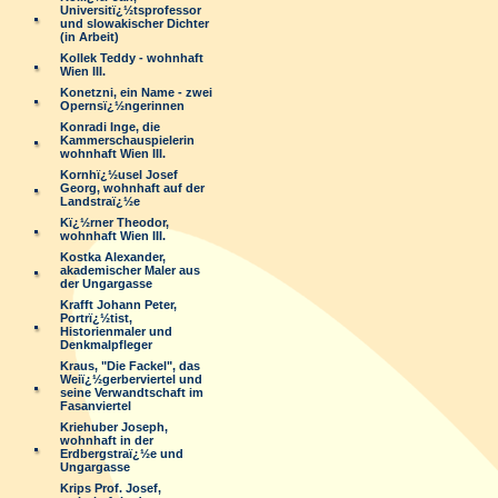
Universitï¿½tsprofessor
und slowakischer Dichter
(in Arbeit)
Kollek Teddy - wohnhaft
Wien III.
Konetzni, ein Name - zwei
Opernsï¿½ngerinnen
Konradi Inge, die
Kammerschauspielerin
wohnhaft Wien III.
Kornhï¿½usel Josef
Georg, wohnhaft auf der
Landstraï¿½e
Kï¿½rner Theodor,
wohnhaft Wien III.
Kostka Alexander,
akademischer Maler aus
der Ungargasse
Krafft Johann Peter,
Portrï¿½tist,
Historienmaler und
Denkmalpfleger
Kraus, "Die Fackel", das
Weiï¿½gerberviertel und
seine Verwandtschaft im
Fasanviertel
Kriehuber Joseph,
wohnhaft in der
Erdbergstraï¿½e und
Ungargasse
Krips Prof. Josef,