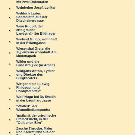
mit zwei Doktoraten
Weinheber Josef, Lyriker
Welitsch Ljuba,
Sopranistin aus der
Ditscheinergasse
Weyr Rudolf, der
erfolgreiche
Landstraï¿½er Bildhauer
Wieland Guido, wohnhaft
in der Eslarngasse
Wiesenthal Grete, die
Tï¿½nzerin wohnhaft Am
Modenapark
Wilder und die
Landstraï¿½e (in Arbeit)
Wildgans Anton, Lyriker
und Direktor des
Burgtheaters
Wittgenstein Ludwig,
Philosoph und
Hobbyarchitekt
Wolf Hugo bei Dr. Svetlin
in der Leonhardgasse
"Wolferl", der
Wienerliedkomponist
Ypsilanti, der griechische
Freiheitsheld, in der
"Goldenen Birn"
Zasche Theodor, Maler
und Karikaturist aus der