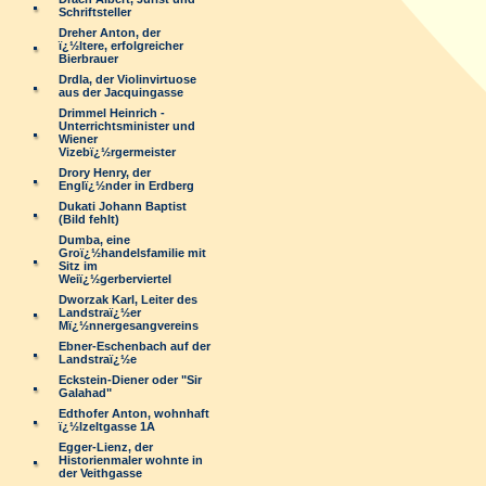
Schriftsteller
Dreher Anton, der
ï¿½ltere, erfolgreicher
Bierbrauer
Drdla, der Violinvirtuose
aus der Jacquingasse
Drimmel Heinrich -
Unterrichtsminister und
Wiener
Vizebï¿½rgermeister
Drory Henry, der
Englï¿½nder in Erdberg
Dukati Johann Baptist
(Bild fehlt)
Dumba, eine
Groï¿½handelsfamilie mit
Sitz im
Weiï¿½gerberviertel
Dworzak Karl, Leiter des
Landstraï¿½er
Mï¿½nnergesangvereins
Ebner-Eschenbach auf der
Landstraï¿½e
Eckstein-Diener oder "Sir
Galahad"
Edthofer Anton, wohnhaft
ï¿½lzeltgasse 1A
Egger-Lienz, der
Historienmaler wohnte in
der Veithgasse