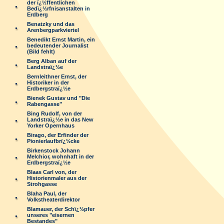
der ï¿½ffentlichen
Bedï¿½rfnisanstalten in
Erdberg
Benatzky und das
Arenbergparkviertel
Benedikt Ernst Martin, ein
bedeutender Journalist
(Bild fehlt)
Berg Alban auf der
Landstraï¿½e
Bernleithner Ernst, der
Historiker in der
Erdbergstraï¿½e
Bienek Gustav und "Die
Rabengasse"
Bing Rudolf, von der
Landstraï¿½e in das New
Yorker Opernhaus
Birago, der Erfinder der
Pionierlaufbrï¿½cke
Birkenstock Johann
Melchior, wohnhaft in der
Erdbergstraï¿½e
Blaas Carl von, der
Historienmaler aus der
Strohgasse
Blaha Paul, der
Volkstheaterdirektor
Blamauer, der Schï¿½pfer
unseres "eisernen
Bestandes"