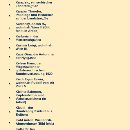
Karadzic, ein serbischer
Landstraï¿½er
Karajan Theodor,
Philologe und Historiker
auf der Landstraï¿½e
Karlinsky, Anton H.,
wohnhaft Wien III (Bild
fehlt, in Arbeit)
Karlweis in der
Metternichgasse
Kasimir Luigi, wohnhaft
Wien III.
Kaus Gina, die Autorin in
der Hyegasse
Kelsen Hans, der
Mitgestalter der
ï¿½sterreichischen
Bundesverfassung 1920
Kisch Egon Erwin,
wohnhaft Rudolf-von-Alt-
Platz 5
Kleiner Salomon,
Kupferstecher und
Vedutenzeichner (in
Arbeit)
Klestil - der
Bundesprï¿½sident aus
Erdberg
Kohl Anton, Wiener GR-
Abgeordneter (Bild fehlt)
Kollï¿½r Jan,