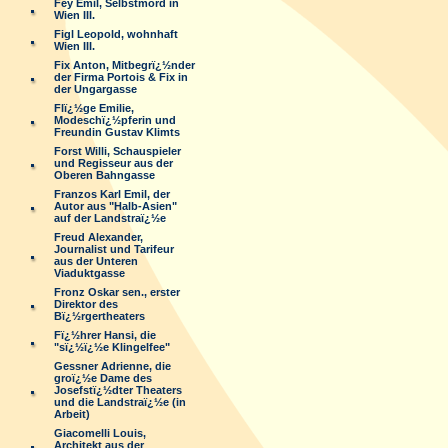
Fey Emil, Selbstmord in
Wien III.
Figl Leopold, wohnhaft
Wien III.
Fix Anton, Mitbegrï¿½nder
der Firma Portois & Fix in
der Ungargasse
Flï¿½ge Emilie,
Modeschï¿½pferin und
Freundin Gustav Klimts
Forst Willi, Schauspieler
und Regisseur aus der
Oberen Bahngasse
Franzos Karl Emil, der
Autor aus "Halb-Asien"
auf der Landstraï¿½e
Freud Alexander,
Journalist und Tarifeur
aus der Unteren
Viaduktgasse
Fronz Oskar sen., erster
Direktor des
Bï¿½rgertheaters
Fï¿½hrer Hansi, die
"sï¿½ï¿½e Klingelfee"
Gessner Adrienne, die
groï¿½e Dame des
Josefstï¿½dter Theaters
und die Landstraï¿½e (in
Arbeit)
Giacomelli Louis,
Architekt aus der