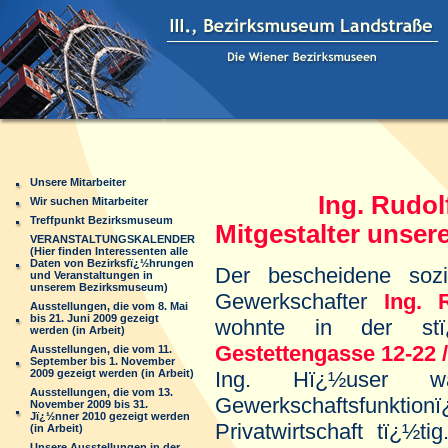
Unsere Mitarbeiter
Ing. Rudol
Wir suchen Mitarbeiter
Treffpunkt Bezirksmuseum
Mitgestalter unser
VERANSTALTUNGSKALENDER
(Hier finden Interessenten alle
Daten von Bezirksfï¿½hrungen
Der bescheidene sozia
und Veranstaltungen in
unserem Bezirksmuseum)
Gewerkschafter
Ing. 
Ausstellungen, die vom 8. Mai
bis 21. Juni 2009 gezeigt
wohnte in der stï¿
werden (in Arbeit)
Gestettengasse 12-22 /
Ausstellungen, die vom 11.
September bis 1. November
2009 gezeigt werden (in Arbeit)
Ing. Hï¿½user w
Ausstellungen, die vom 13.
Gewerkschaftsfunkti
November 2009 bis 31.
Jï¿½nner 2010 gezeigt werden
Privatwirtschaft tï¿½t
(in Arbeit)
Unsere Ausstellungen in der