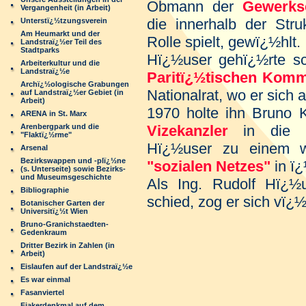
Obmann der
Gewerksc
Vergangenheit (in Arbeit)
die innerhalb der Str
Unterstï¿½tzungsverein
Am Heumarkt und der
Rolle spielt, gewï¿½hlt.
Landstraï¿½er Teil des
Stadtparks
Hï¿½user gehï¿½rte sc
Arbeiterkultur und die
Landstraï¿½e
Paritï¿½tischen Komm
Archï¿½ologische Grabungen
Nationalrat, wo er sich 
auf Landstraï¿½er Gebiet (in
Arbeit)
1970 holte ihn Bruno 
ARENA in St. Marx
Arenbergpark und die
Vizekanzler
in die R
"Flaktï¿½rme"
Hï¿½user zu einem w
Arsenal
Bezirkswappen und -plï¿½ne
"sozialen Netzes"
in ï¿
(s. Unterseite) sowie Bezirks-
und Museumsgeschichte
Als Ing. Rudolf Hï¿½
Bibliographie
schied, zog er sich vï¿½
Botanischer Garten der
Universitï¿½t Wien
Bruno-Granichstaedten-
Gedenkraum
Dritter Bezirk in Zahlen (in
Arbeit)
Eislaufen auf der Landstraï¿½e
Es war einmal
Fasanviertel
Fiakerdenkmal auf dem