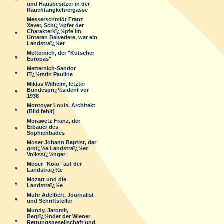
und Hausbesitzer in der
Rauchfangkehrergasse
Messerschmidt Franz
Xaver, Schï¿½pfer der
Charakterkï¿½pfe im
Unteren Belvedere, war ein
Landstraï¿½er
Metternich, der "Kutscher
Europas"
Metternich-Sandor
Fï¿½rstin Pauline
Miklas Wilhelm, letzter
Bundesprï¿½sident vor
1938
Montoyer Louis, Architekt
(Bild fehlt)
Morawetz Franz, der
Erbauer des
Sophienbades
Moser Johann Baptist, der
groï¿½e Landstraï¿½er
Volkssï¿½nger
Moser "Kolo" auf der
Landstraï¿½e
Mozart und die
Landstraï¿½e
Muhr Adelbert, Journalist
und Schriftsteller
Mundy, Jaromir,
Begrï¿½nder der Wiener
Rettungsgesellschaft und