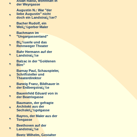
Aslan Raoul, wohnhaft in
der Weyrgasse
Augustin N.: War "der
liebe Augustin" nicht
doch ein Landstraï¿½er?
Bacher Rudolf, ein
Weiï¿½gerber Maler
Bachmann im
"Ungargassenland"
Bï¿½uerle und das
Rennweger Theater
Bahr Hermann auf der
Landstraï¿½e
Balzac in der "Goldenen
Birn"
Barnay Paul, Schauspieler,
Schriftsteller und
Theaterdirektor
Barwig Franz, Bildhauer in
der Erdbergstraï¿½e
Bauernfeld Eduard von in
der Beatrixgasse
Baumann, der gefragte
Architekt aus der
Sechskrï¿½gelgasse
Bayros, der Maler aus der
Tongasse
Beethoven auf der
Landstraï¿½e
Beetz Wilhelm, Gestalter