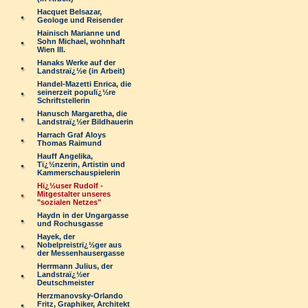
Hacquet Belsazar,
Geologe und Reisender
Hainisch Marianne und
Sohn Michael, wohnhaft
Wien III.
Hanaks Werke auf der
Landstraï¿½e (in Arbeit)
Handel-Mazetti Enrica, die
seinerzeit populï¿½re
Schriftstellerin
Hanusch Margaretha, die
Landstraï¿½er Bildhauerin
Harrach Graf Aloys
Thomas Raimund
Hauff Angelika,
Tï¿½nzerin, Artistin und
Kammerschauspielerin
Hï¿½user Rudolf -
Mitgestalter unseres
"sozialen Netzes"
Haydn in der Ungargasse
und Rochusgasse
Hayek, der
Nobelpreistrï¿½ger aus
der Messenhausergasse
Herrmann Julius, der
Landstraï¿½er
Deutschmeister
Herzmanovsky-Orlando
Fritz, Graphiker, Architekt