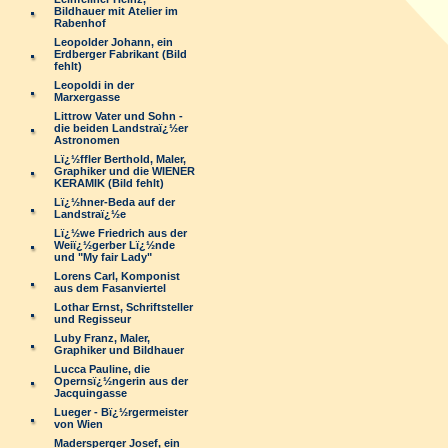
Bildhauer mit Atelier im
Rabenhof
Leopolder Johann, ein
Erdberger Fabrikant (Bild
fehlt)
Leopoldi in der
Marxergasse
Littrow Vater und Sohn -
die beiden Landstraï¿½er
Astronomen
Lï¿½ffler Berthold, Maler,
Graphiker und die WIENER
KERAMIK (Bild fehlt)
Lï¿½hner-Beda auf der
Landstraï¿½e
Lï¿½we Friedrich aus der
Weiï¿½gerber Lï¿½nde
und "My fair Lady"
Lorens Carl, Komponist
aus dem Fasanviertel
Lothar Ernst, Schriftsteller
und Regisseur
Luby Franz, Maler,
Graphiker und Bildhauer
Lucca Pauline, die
Opernsï¿½ngerin aus der
Jacquingasse
Lueger - Bï¿½rgermeister
von Wien
Madersperger Josef, ein