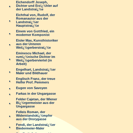
Eichendorff Joseph,
Dichter und Erzï¿½hler auf
der Landstraï¿½e
Eichthal von, Rudolf, der
Romanautor aus der
Landstraï¿½er
Hauptstraï¿½e
Einem von Gottfried, ein
moderner Komponist
Eisler Max, Kunsthistoriker
aus der Unteren
Weiï¿½gerberstraï¿½e
Eminescu Michael, der
rumï¿½nische Dichter im
Weiï¿½gerberviertel (in
Arbeit)
Engelhart, Landstraï¿½er
Maler und Bildhauer
Englisch Franz, der treue
Helfer Prof. Pemmers
Eugen von Savoyen
Farkas in der Ungargasse
Felder Cajetan, der Wiener
Bï¿½rgermeister aus der
Ungargasse
Felleis Roman, der
Widerstandskï¿½mpfer
aus der Drorygasse
Fendi, der Landstraï¿½er
Biedermeier-Maler