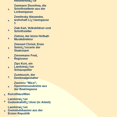
Reisnerstraï¿½e
Zeemann Dorothea, die
Schriftstellerin aus der
Lorbeergasse
Zemlinsky Alexander,
wohnhaft Lï¿½wengasse
1
Ziak Karl, Volksbildner und
Schriftsteller
Ziehrer, der letzte Hofball-
Musikdirektor
Zimmerl Christl, Erste
Solotï¿½nzerin der
Staatsoper
Zinnemann Fred,
Regisseur
Zips Kurt, ein
Landstraï¿½er
Schauspieler
Zumbusch, der
Denkmalgestalter
Zwerenz "Mizzi",
Operettensoubrette aus
der Beatrixgasse
KunstHausWien
Landstraï¿½er
Gedenktafelfï¿½hrer (in Arbeit)
Landstraï¿½er
Gemeindebauten aus der
Ersten Republik