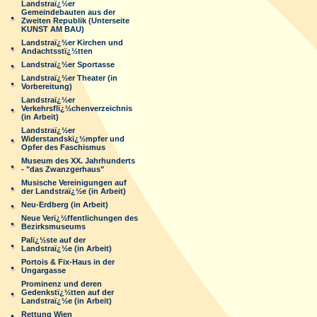
Landstraï¿½er
Gemeindebauten aus der
Zweiten Republik (Unterseite
KUNST AM BAU)
Landstraï¿½er Kirchen und
Andachtsstï¿½tten
Landstraï¿½er Sportasse
Landstraï¿½er Theater (in
Vorbereitung)
Landstraï¿½er
Verkehrsflï¿½chenverzeichnis
(in Arbeit)
Landstraï¿½er
Widerstandskï¿½mpfer und
Opfer des Faschismus
Museum des XX. Jahrhunderts
- "das Zwanzgerhaus"
Musische Vereinigungen auf
der Landstraï¿½e (in Arbeit)
Neu-Erdberg (in Arbeit)
Neue Verï¿½ffentlichungen des
Bezirksmuseums
Palï¿½ste auf der
Landstraï¿½e (in Arbeit)
Portois & Fix-Haus in der
Ungargasse
Prominenz und deren
Gedenkstï¿½tten auf der
Landstraï¿½e (in Arbeit)
Rettung Wien