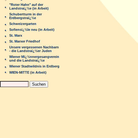
"Roter Hahn" auf der
Landstraï¿½e (in Arbeit)
Schubertturm in der
Erdbergstraï¿½e
Schweizergarten
Sofiensï¿½le neu (in Arbeit)
St. Marx
St. Marxer Friedhof
Unsere vergessenen Nachbarn
- die Landstraï¿½er Juden
Wiener Mï¿½nnergesangverein
und die Landstraï¿½e
Wiener Stadtwildnis in Erdberg
WIEN-MITTE (in Arbeit)