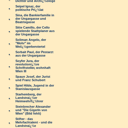
Dichter und Archï¿½ologe
Seipel Ignaz, der
politische Prï¿½lat
Sina, die Bankierfamilie in
der Ungargasse und
Beatrixgasse
Sitte Camillo, der Cello
spielende Stadtplaner aus
der Ungargasse
Soliman Angelo, der
"Mohr" im
Weiï¿½gerberviertel
Sorbait Paul, der Pestarzt
aus der Ungargasse
Soyfer Jura, der
revolutionï¿½re
Schriftsteller, wohnhaft
Wien III
Spaun Josef, der Jurist
und Franz Schubert
Spiel Hilde, Jugend in der
Stanislausgasse
Starhemberg, der
Landstraï¿½er
Heimwehrfï¿½hrer
Steinbrecher Alexander
und "Die Gigerln von
Wien" (Bild fehlt)
Stifter - das
Mehrfachtalent - und die
Landstraï¿½e