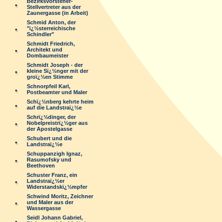
Bezirksvorsteher-
Stellvertreter aus der
Zaunergasse (in Arbeit)
Schmid Anton, der
"ï¿½sterreichische
Schindler"
Schmidt Friedrich,
Architekt und
Dombaumeister
Schmidt Joseph - der
kleine Sï¿½nger mit der
groï¿½en Stimme
Schnorpfeil Karl,
Postbeamter und Maler
Schï¿½nberg kehrte heim
auf die Landstraï¿½e
Schrï¿½dinger, der
Nobelpreistrï¿½ger aus
der Apostelgasse
Schubert und die
Landstraï¿½e
Schuppanzigh Ignaz,
Rasumofsky und
Beethoven
Schuster Franz, ein
Landstraï¿½er
Widerstandskï¿½mpfer
Schwind Moritz, Zeichner
und Maler aus der
Wassergasse
Seidl Johann Gabriel,