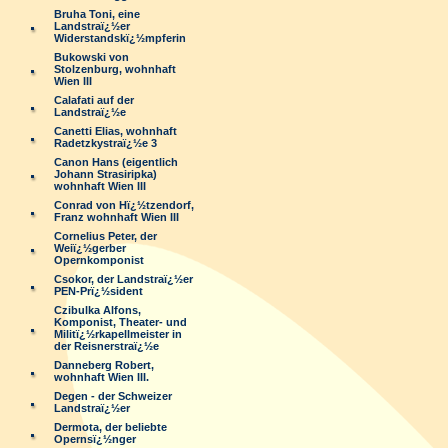
Bruha Toni, eine
Landstraï¿½er
Widerstandskï¿½mpferin
Bukowski von
Stolzenburg, wohnhaft
Wien III
Calafati auf der
Landstraï¿½e
Canetti Elias, wohnhaft
Radetzkystraï¿½e 3
Canon Hans (eigentlich
Johann Strasiripka)
wohnhaft Wien III
Conrad von Hï¿½tzendorf,
Franz wohnhaft Wien III
Cornelius Peter, der
Weiï¿½gerber
Opernkomponist
Csokor, der Landstraï¿½er
PEN-Prï¿½sident
Czibulka Alfons,
Komponist, Theater- und
Militï¿½rkapellmeister in
der Reisnerstraï¿½e
Danneberg Robert,
wohnhaft Wien III.
Degen - der Schweizer
Landstraï¿½er
Dermota, der beliebte
Opernsï¿½nger