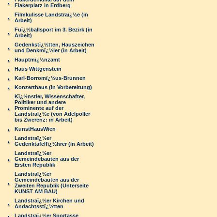
Fiakerplatz in Erdberg
Filmkulisse Landstraï¿½e (in
Arbeit)
Fuï¿½ballsport im 3. Bezirk (in
Arbeit)
Gedenkstï¿½tten, Hauszeichen
und Denkmï¿½ler (in Arbeit)
Hauptmï¿½nzamt
Haus Wittgenstein
Karl-Borromï¿½us-Brunnen
Konzerthaus (in Vorbereitung)
Kï¿½nstler, Wissenschafter,
Politiker und andere
Prominente auf der
Landstraï¿½e (von Adelpoller
bis Zwerenz: in Arbeit)
KunstHausWien
Landstraï¿½er
Gedenktafelfï¿½hrer (in Arbeit)
Landstraï¿½er
Gemeindebauten aus der
Ersten Republik
Landstraï¿½er
Gemeindebauten aus der
Zweiten Republik (Unterseite
KUNST AM BAU)
Landstraï¿½er Kirchen und
Andachtsstï¿½tten
Landstraï¿½er Sportasse