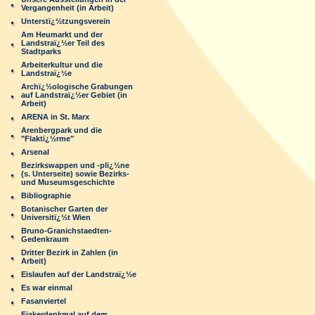
Vergangenheit (in Arbeit)
Unterstï¿½tzungsverein
Am Heumarkt und der
Landstraï¿½er Teil des
Stadtparks
Arbeiterkultur und die
Landstraï¿½e
Archï¿½ologische Grabungen
auf Landstraï¿½er Gebiet (in
Arbeit)
ARENA in St. Marx
Arenbergpark und die
"Flaktï¿½rme"
Arsenal
Bezirkswappen und -plï¿½ne
(s. Unterseite) sowie Bezirks-
und Museumsgeschichte
Bibliographie
Botanischer Garten der
Universitï¿½t Wien
Bruno-Granichstaedten-
Gedenkraum
Dritter Bezirk in Zahlen (in
Arbeit)
Eislaufen auf der Landstraï¿½e
Es war einmal
Fasanviertel
Fiakerdenkmal auf dem