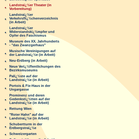
Landstraï¿½er Theater (in
Vorbereitung)
Landstraï¿½er
Verkehrsflï¿½chenverzeichnis
(in Arbeit)
Landstraï¿½er
Widerstandskï¿½mpfer und
Opfer des Faschismus
Museum des XX. Jahrhunderts
- "das Zwanzgerhaus"
Musische Vereinigungen auf
der Landstraï¿½e (in Arbeit)
Neu-Erdberg (in Arbeit)
Neue Verï¿½ffentlichungen des
Bezirksmuseums
Palï¿½ste auf der
Landstraï¿½e (in Arbeit)
Portois & Fix-Haus in der
Ungargasse
Prominenz und deren
Gedenkstï¿½tten auf der
Landstraï¿½e (in Arbeit)
Rettung Wien
"Roter Hahn" auf der
Landstraï¿½e (in Arbeit)
Schubertturm in der
Erdbergstraï¿½e
Schweizergarten