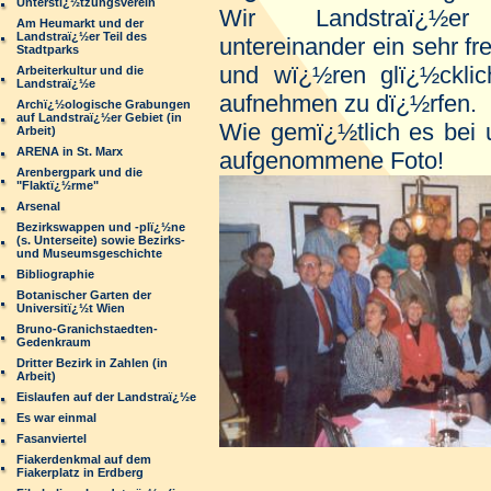
Unterstï¿½tzungsverein
Wir Landstraï¿½e
Am Heumarkt und der
Landstraï¿½er Teil des
untereinander ein sehr fr
Stadtparks
und wï¿½ren glï¿½cklic
Arbeiterkultur und die
Landstraï¿½e
aufnehmen zu dï¿½rfen.
Archï¿½ologische Grabungen
auf Landstraï¿½er Gebiet (in
Wie gemï¿½tlich es bei 
Arbeit)
ARENA in St. Marx
aufgenommene Foto!
Arenbergpark und die
"Flaktï¿½rme"
Arsenal
Bezirkswappen und -plï¿½ne
(s. Unterseite) sowie Bezirks-
und Museumsgeschichte
Bibliographie
Botanischer Garten der
Universitï¿½t Wien
Bruno-Granichstaedten-
Gedenkraum
Dritter Bezirk in Zahlen (in
Arbeit)
Eislaufen auf der Landstraï¿½e
Es war einmal
Fasanviertel
Fiakerdenkmal auf dem
Fiakerplatz in Erdberg