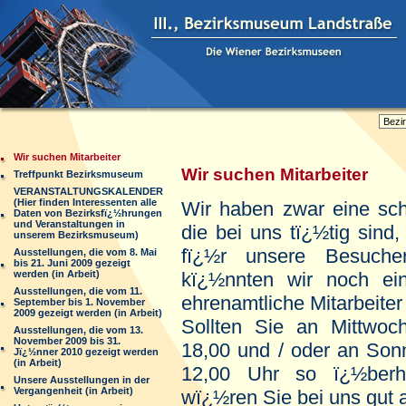
Wir suchen Mitarbeiter
Wir suchen Mitarbeiter
Treffpunkt Bezirksmuseum
VERANSTALTUNGSKALENDER
(Hier finden Interessenten alle
Wir haben zwar eine sc
Daten von Bezirksfï¿½hrungen
und Veranstaltungen in
die bei uns tï¿½tig sind
unserem Bezirksmuseum)
fï¿½r unsere Besuche
Ausstellungen, die vom 8. Mai
bis 21. Juni 2009 gezeigt
werden (in Arbeit)
kï¿½nnten wir noch ei
Ausstellungen, die vom 11.
ehrenamtliche Mitarbeiter
September bis 1. November
2009 gezeigt werden (in Arbeit)
Sollten Sie an Mittwoc
Ausstellungen, die vom 13.
November 2009 bis 31.
18,00 und / oder an Son
Jï¿½nner 2010 gezeigt werden
(in Arbeit)
12,00 Uhr so ï¿½berh
Unsere Ausstellungen in der
Vergangenheit (in Arbeit)
wï¿½ren Sie bei uns gut 