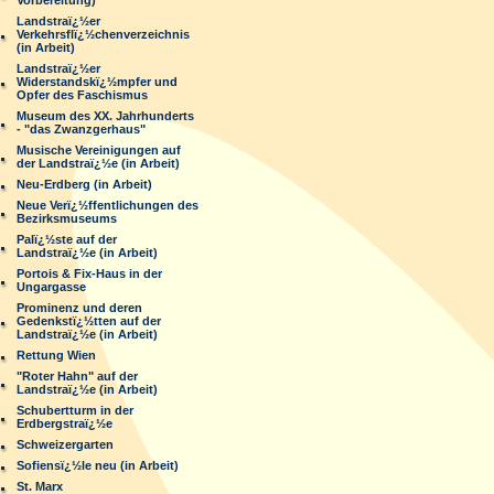
Vorbereitung)
Landstraï¿½er
Verkehrsflï¿½chenverzeichnis
(in Arbeit)
Landstraï¿½er
Widerstandskï¿½mpfer und
Opfer des Faschismus
Museum des XX. Jahrhunderts
- "das Zwanzgerhaus"
Musische Vereinigungen auf
der Landstraï¿½e (in Arbeit)
Neu-Erdberg (in Arbeit)
Neue Verï¿½ffentlichungen des
Bezirksmuseums
Palï¿½ste auf der
Landstraï¿½e (in Arbeit)
Portois & Fix-Haus in der
Ungargasse
Prominenz und deren
Gedenkstï¿½tten auf der
Landstraï¿½e (in Arbeit)
Rettung Wien
"Roter Hahn" auf der
Landstraï¿½e (in Arbeit)
Schubertturm in der
Erdbergstraï¿½e
Schweizergarten
Sofiensï¿½le neu (in Arbeit)
St. Marx