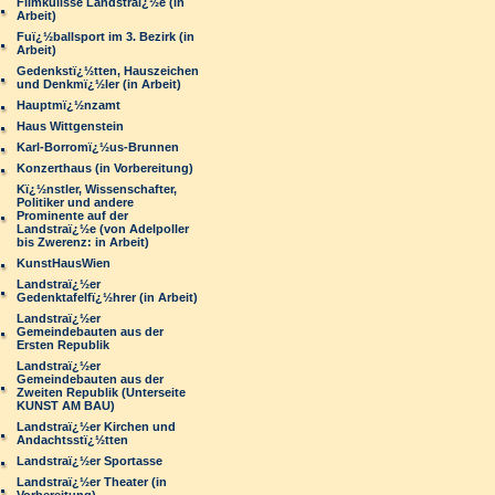
Filmkulisse Landstraï¿½e (in
Arbeit)
Fuï¿½ballsport im 3. Bezirk (in
Arbeit)
Gedenkstï¿½tten, Hauszeichen
und Denkmï¿½ler (in Arbeit)
Hauptmï¿½nzamt
Haus Wittgenstein
Karl-Borromï¿½us-Brunnen
Konzerthaus (in Vorbereitung)
Kï¿½nstler, Wissenschafter,
Politiker und andere
Prominente auf der
Landstraï¿½e (von Adelpoller
bis Zwerenz: in Arbeit)
KunstHausWien
Landstraï¿½er
Gedenktafelfï¿½hrer (in Arbeit)
Landstraï¿½er
Gemeindebauten aus der
Ersten Republik
Landstraï¿½er
Gemeindebauten aus der
Zweiten Republik (Unterseite
KUNST AM BAU)
Landstraï¿½er Kirchen und
Andachtsstï¿½tten
Landstraï¿½er Sportasse
Landstraï¿½er Theater (in