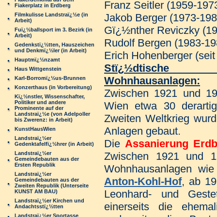
Franz Seitler (1959-197
Fiakerplatz in Erdberg
Jakob Berger (1973-198
Filmkulisse Landstraï¿½e (in
Arbeit)
Gï¿½nther Reviczky (1
Fuï¿½ballsport im 3. Bezirk (in
Arbeit)
Rudolf Bergen (1983-19
Gedenkstï¿½tten, Hauszeichen
und Denkmï¿½ler (in Arbeit)
Erich Hohenberger (seit
Hauptmï¿½nzamt
Stï¿½dtisch
Haus Wittgenstein
Wohnhausanlagen:
Karl-Borromï¿½us-Brunnen
Konzerthaus (in Vorbereitung)
Zwischen 1921 und 1
Kï¿½nstler, Wissenschafter,
Politiker und andere
Wien etwa 30 derartig
Prominente auf der
Landstraï¿½e (von Adelpoller
Zweiten Weltkrieg wur
bis Zwerenz: in Arbeit)
Anlagen gebaut.
KunstHausWien
Landstraï¿½er
Die
Assanierung Erdb
Gedenktafelfï¿½hrer (in Arbeit)
Zwischen 1921 und 1
Landstraï¿½er
Gemeindebauten aus der
Ersten Republik
Wohnhausanlagen wi
Landstraï¿½er
Anton-Kohl-Hof
, ab 1
Gemeindebauten aus der
Zweiten Republik (Unterseite
Leonhard- und Gestet
KUNST AM BAU)
Landstraï¿½er Kirchen und
einerseits die ehema
Andachtsstï¿½tten
Landstraï¿½er Sportasse