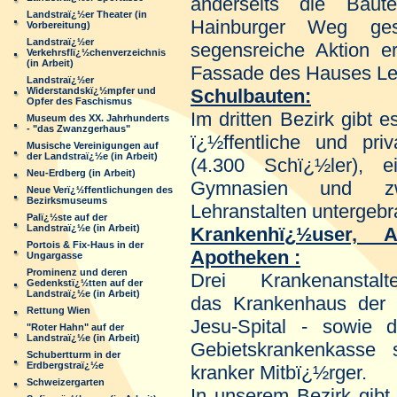
anderseits die Bau
Landstraï¿½er Theater (in
Hainburger Weg ges
Vorbereitung)
Landstraï¿½er
segensreiche Aktion er
Verkehrsflï¿½chenverzeichnis
(in Arbeit)
Fassade des Hauses Le
Landstraï¿½er
Schulb
auten:
Widerstandskï¿½mpfer und
Opfer des Faschismus
Im dritten Bezirk gibt
Museum des XX. Jahrhunderts
- "das Zwanzgerhaus"
ï¿½ffentliche und pri
Musische Vereinigungen auf
der Landstraï¿½e (in Arbeit)
(4.300 Schï¿½ler), e
Neu-Erdberg (in Arbeit)
Gymnasien und zw
Neue Verï¿½ffentlichungen des
Bezirksmuseums
Lehranstalten untergebr
Palï¿½ste auf der
Landstraï¿½e (in Arbeit)
Kran
kenhï¿½user, A
Portois & Fix-Haus in der
Apotheken :
Ungargasse
Prominenz und deren
Drei Krankenanstal
Gedenkstï¿½tten auf der
Landstraï¿½e (in Arbeit)
das Krankenhaus der 
Rettung Wien
Jesu-Spital - sowie 
"Roter Hahn" auf der
Landstraï¿½e (in Arbeit)
Gebietskrankenkasse
Schubertturm in der
Erdbergstraï¿½e
kranker Mitbï¿½rger.
Schweizergarten
In unserem Bezirk gibt