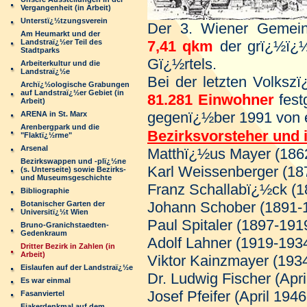
Vergangenheit (in Arbeit)
Unterstï¿½tzungsverein
Der 3. Wiener Gemeind
Am Heumarkt und der
7,41 qkm
der grï¿½ï¿½
Landstraï¿½er Teil des
Stadtparks
Gï¿½rtels.
Arbeiterkultur und die
Landstraï¿½e
Bei der letzten Volksz
Archï¿½ologische Grabungen
auf Landstraï¿½er Gebiet (in
81.281 Einwohner
fes
Arbeit)
gegenï¿½ber 1991 von 
ARENA in St. Marx
Arenbergpark und die
Bezirksvorsteher und 
"Flaktï¿½rme"
Arsenal
Matthï¿½us Mayer (186
Bezirkswappen und -plï¿½ne
Karl Weissenberger (18
(s. Unterseite) sowie Bezirks-
und Museumsgeschichte
Franz Schallabï¿½ck (1
Bibliographie
Johann Schober (1891-
Botanischer Garten der
Universitï¿½t Wien
Paul Spitaler (1897-191
Bruno-Granichstaedten-
Gedenkraum
Adolf Lahner (1919-193
Dritter Bezirk in Zahlen (in
Arbeit)
Viktor Kainzmayer (193
Eislaufen auf der Landstraï¿½e
Dr. Ludwig Fischer (Apri
Es war einmal
Josef Pfeifer (April 194
Fasanviertel
Fiakerdenkmal auf dem