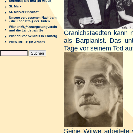
Sofiensï¿½le neu (in Arbeit)
St. Marx
St. Marxer Friedhof
Unsere vergessenen Nachbarn
- die Landstraï¿½er Juden
Wiener Mï¿½nnergesangverein
und die Landstraï¿½e
Granichstaedten kann n
Wiener Stadtwildnis in Erdberg
als Barpianist. Das u
WIEN-MITTE (in Arbeit)
Tage vor seinem Tod 
Seine Witwe arbeitete 