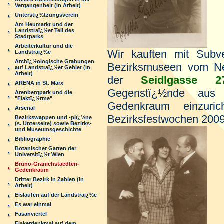
Vergangenheit (in Arbeit)
Unterstï¿½tzungsverein
Am Heumarkt und der
Landstraï¿½er Teil des
Stadtparks
Arbeiterkultur und die
Wir kauften mit Sub
Landstraï¿½e
Archï¿½ologische Grabungen
Bezirksmuseen vom Ne
auf Landstraï¿½er Gebiet (in
Arbeit)
der
Seidlgasse 2
ARENA in St. Marx
Gegenstï¿½nde aus
Arenbergpark und die
"Flaktï¿½rme"
Gedenkraum einzuri
Arsenal
Bezirksfestwochen 2009 f
Bezirkswappen und -plï¿½ne
(s. Unterseite) sowie Bezirks-
und Museumsgeschichte
Bibliographie
Botanischer Garten der
Universitï¿½t Wien
Bruno-Granichstaedten-
Gedenkraum
Dritter Bezirk in Zahlen (in
Arbeit)
Eislaufen auf der Landstraï¿½e
Es war einmal
Fasanviertel
Fiakerdenkmal auf dem