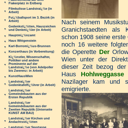
Fiakerplatz in Erdberg
Filmkulisse Landstraï¿½e (in
Arbeit)
Fuï¿½ballsport im 3. Bezirk (in
Nach seinem Musikstu
Arbeit)
Gedenkstï¿½tten, Hauszeichen
Granichstaedten als K
und Denkmï¿½ler (in Arbeit)
Hauptmï¿½nzamt
schon 1908 seine erste
Haus Wittgenstein
noch 16 weitere folgte
Karl-Borromï¿½us-Brunnen
die Operette
Der
Orlow"
Konzerthaus (in Vorbereitung)
Kï¿½nstler, Wissenschafter,
Wien unter der Direkt
Politiker und andere
Prominente auf der
dieser Zeit bezog de
Landstraï¿½e (von Adelpoller
bis Zwerenz: in Arbeit)
Haus
Hohlweggasse
KunstHausWien
Nazilager kam und s
Landstraï¿½er
Gedenktafelfï¿½hrer (in Arbeit)
emigrierte.
Landstraï¿½er
Gemeindebauten aus der
Ersten Republik
Landstraï¿½er
Gemeindebauten aus der
Zweiten Republik (Unterseite
KUNST AM BAU)
Landstraï¿½er Kirchen und
Andachtsstï¿½tten
Landstraï¿½er Sportasse