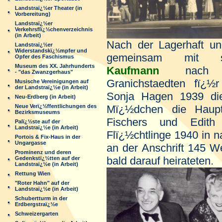
Landstraï¿½er Theater (in
Vorbereitung)
Landstraï¿½er
Verkehrsflï¿½chenverzeichnis
(in Arbeit)
Nach der Lagerhaft und
Landstraï¿½er
Widerstandskï¿½mpfer und
gemeinsam mit 
Opfer des Faschismus
Museum des XX. Jahrhunderts
Kaufmann
nach Lu
- "das Zwanzgerhaus"
Granichstaedten fï¿½r
Musische Vereinigungen auf
der Landstraï¿½e (in Arbeit)
Sonja Hagen 1939 di
Neu-Erdberg (in Arbeit)
Mï¿½dchen die Hauptro
Neue Verï¿½ffentlichungen des
Bezirksmuseums
Fischers und Edith
Palï¿½ste auf der
Landstraï¿½e (in Arbeit)
Flï¿½chtlinge 1940 in 
Portois & Fix-Haus in der
Ungargasse
an der Anschrift 145 W
Prominenz und deren
bald darauf heirateten.
Gedenkstï¿½tten auf der
Landstraï¿½e (in Arbeit)
Rettung Wien
"Roter Hahn" auf der
Landstraï¿½e (in Arbeit)
Schubertturm in der
Erdbergstraï¿½e
Schweizergarten