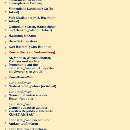
Fiakerplatz in Erdberg
Filmkulisse Landstraï¿½e (in
Arbeit)
Fuï¿½ballsport im 3. Bezirk (in
Arbeit)
Gedenkstï¿½tten, Hauszeichen
und Denkmï¿½ler (in Arbeit)
Hauptmï¿½nzamt
Haus Wittgenstein
Karl-Borromï¿½us-Brunnen
Konzerthaus (in Vorbereitung)
Kï¿½nstler, Wissenschafter,
Politiker und andere
Prominente auf der
Landstraï¿½e (von Adelpoller
bis Zwerenz: in Arbeit)
KunstHausWien
Landstraï¿½er
Gedenktafelfï¿½hrer (in Arbeit)
Landstraï¿½er
Gemeindebauten aus der
Ersten Republik
Landstraï¿½er
Gemeindebauten aus der
Zweiten Republik (Unterseite
KUNST AM BAU)
Landstraï¿½er Kirchen und
Andachtsstï¿½tten
Landstraï¿½er Sportasse