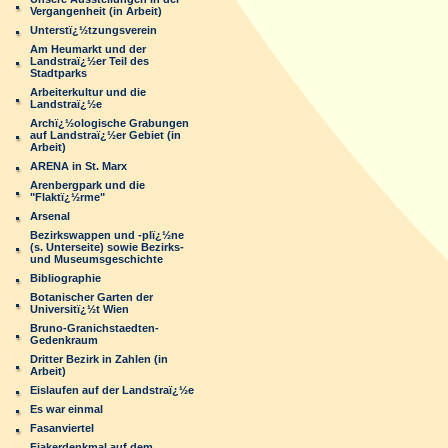
Vergangenheit (in Arbeit)
Unterstï¿½tzungsverein
Am Heumarkt und der
Landstraï¿½er Teil des
Stadtparks
Arbeiterkultur und die
Landstraï¿½e
Archï¿½ologische Grabungen
auf Landstraï¿½er Gebiet (in
Arbeit)
ARENA in St. Marx
Arenbergpark und die
"Flaktï¿½rme"
Arsenal
Bezirkswappen und -plï¿½ne
(s. Unterseite) sowie Bezirks-
und Museumsgeschichte
Bibliographie
Botanischer Garten der
Universitï¿½t Wien
Bruno-Granichstaedten-
Gedenkraum
Dritter Bezirk in Zahlen (in
Arbeit)
Eislaufen auf der Landstraï¿½e
Es war einmal
Fasanviertel
Fiakerdenkmal auf dem