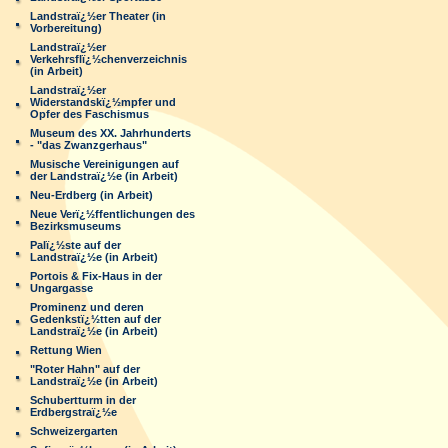
Landstraï¿½er Theater (in
Vorbereitung)
Landstraï¿½er
Verkehrsflï¿½chenverzeichnis
(in Arbeit)
Landstraï¿½er
Widerstandskï¿½mpfer und
Opfer des Faschismus
Museum des XX. Jahrhunderts
- "das Zwanzgerhaus"
Musische Vereinigungen auf
der Landstraï¿½e (in Arbeit)
Neu-Erdberg (in Arbeit)
Neue Verï¿½ffentlichungen des
Bezirksmuseums
Palï¿½ste auf der
Landstraï¿½e (in Arbeit)
Portois & Fix-Haus in der
Ungargasse
Prominenz und deren
Gedenkstï¿½tten auf der
Landstraï¿½e (in Arbeit)
Rettung Wien
"Roter Hahn" auf der
Landstraï¿½e (in Arbeit)
Schubertturm in der
Erdbergstraï¿½e
Schweizergarten