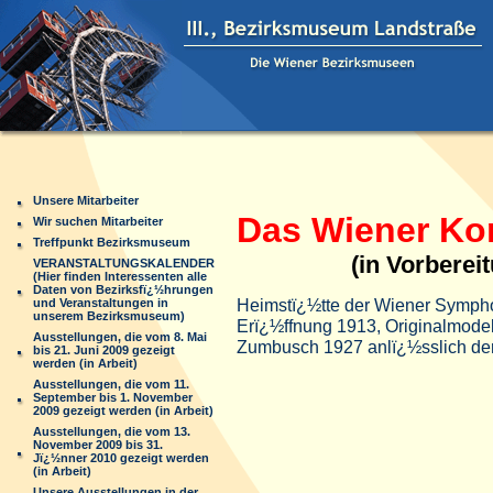
Unsere Mitarbeiter
Das Wiener Ko
Wir suchen Mitarbeiter
Treffpunkt Bezirksmuseum
(in Vorberei
VERANSTALTUNGSKALENDER
(Hier finden Interessenten alle
Daten von Bezirksfï¿½hrungen
Heimstï¿½tte der Wiener Symphon
und Veranstaltungen in
unserem Bezirksmuseum)
Erï¿½ffnung 1913, Originalmode
Ausstellungen, die vom 8. Mai
Zumbusch 1927 anlï¿½sslich der 
bis 21. Juni 2009 gezeigt
werden (in Arbeit)
Ausstellungen, die vom 11.
September bis 1. November
2009 gezeigt werden (in Arbeit)
Ausstellungen, die vom 13.
November 2009 bis 31.
Jï¿½nner 2010 gezeigt werden
(in Arbeit)
Unsere Ausstellungen in der