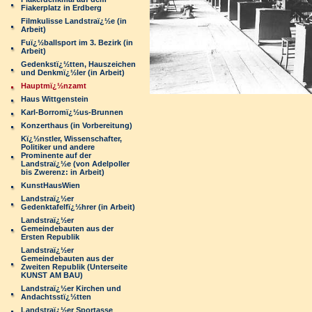
Fiakerplatz in Erdberg
Filmkulisse Landstraï¿½e (in
Arbeit)
Fuï¿½ballsport im 3. Bezirk (in
Arbeit)
Gedenkstï¿½tten, Hauszeichen
und Denkmï¿½ler (in Arbeit)
Hauptmï¿½nzamt
Haus Wittgenstein
Karl-Borromï¿½us-Brunnen
Konzerthaus (in Vorbereitung)
Kï¿½nstler, Wissenschafter,
Politiker und andere
Prominente auf der
Landstraï¿½e (von Adelpoller
bis Zwerenz: in Arbeit)
KunstHausWien
Landstraï¿½er
Gedenktafelfï¿½hrer (in Arbeit)
Landstraï¿½er
Gemeindebauten aus der
Ersten Republik
Landstraï¿½er
Gemeindebauten aus der
Zweiten Republik (Unterseite
KUNST AM BAU)
Landstraï¿½er Kirchen und
Andachtsstï¿½tten
Landstraï¿½er Sportasse