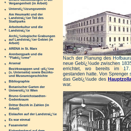
Vergangenheit (in Arbeit)
Unterstï¿½tzungsverein
Am Heumarkt und der
Landstraï¿½er Teil des
Stadtparks
Arbeiterkultur und die
Landstraï¿½e
Archï¿½ologische Grabungen
auf Landstraï¿½er Gebiet (in
Arbeit)
ARENA in St. Marx
Arenbergpark und die
Nach der Planung des Hofbaur
"Flaktï¿½rme"
neue Gebï¿½ude zwischen 1835
Arsenal
errichtet, wo bereits im 17.
Bezirkswappen und -plï¿½ne
(s. Unterseite) sowie Bezirks-
gestanden hatte. Von Sprenger 
und Museumsgeschichte
das Gebï¿½ude des
Hauptzoll
Bibliographie
war.
Botanischer Garten der
Universitï¿½t Wien
Bruno-Granichstaedten-
Gedenkraum
Dritter Bezirk in Zahlen (in
Arbeit)
Eislaufen auf der Landstraï¿½e
Es war einmal
Fasanviertel
Fiakerdenkmal auf dem