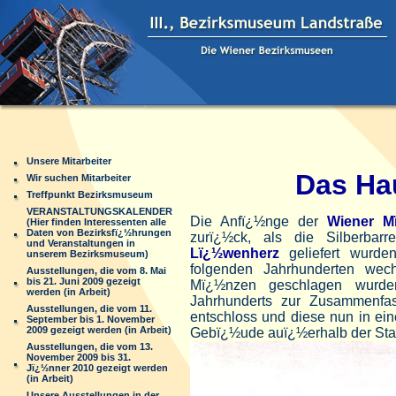
Unsere Mitarbeiter
Das Ha
Wir suchen Mitarbeiter
Treffpunkt Bezirksmuseum
VERANSTALTUNGSKALENDER
Die Anfï¿½nge der
Wiener Mï
(Hier finden Interessenten alle
Daten von Bezirksfï¿½hrungen
zurï¿½ck, als die Silberbar
und Veranstaltungen in
Lï¿½wenherz
geliefert wurd
unserem Bezirksmuseum)
folgenden Jahrhunderten wech
Ausstellungen, die vom 8. Mai
bis 21. Juni 2009 gezeigt
Mï¿½nzen geschlagen wurde
werden (in Arbeit)
Jahrhunderts zur Zusammenfas
Ausstellungen, die vom 11.
entschloss und diese nun in e
September bis 1. November
2009 gezeigt werden (in Arbeit)
Gebï¿½ude auï¿½erhalb der Stad
Ausstellungen, die vom 13.
November 2009 bis 31.
Jï¿½nner 2010 gezeigt werden
(in Arbeit)
Unsere Ausstellungen in der