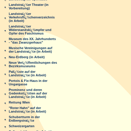
Landstraï¿½er Theater (in
Vorbereitung)
Landstraï¿½er
Verkehrsflï¿½chenverzeichnis
(in Arbeit)
Landstraï¿½er
Widerstandskï¿½mpfer und
Opfer des Faschismus
Museum des XX. Jahrhunderts
- "das Zwanzgerhaus"
Musische Vereinigungen auf
der Landstraï¿½e (in Arbeit)
Neu-Erdberg (in Arbeit)
Neue Verï¿½ffentlichungen des
Bezirksmuseums
Palï¿½ste auf der
Landstraï¿½e (in Arbeit)
Portois & Fix-Haus in der
Ungargasse
Prominenz und deren
Gedenkstï¿½tten auf der
Landstraï¿½e (in Arbeit)
Rettung Wien
"Roter Hahn" auf der
Landstraï¿½e (in Arbeit)
Schubertturm in der
Erdbergstraï¿½e
Schweizergarten