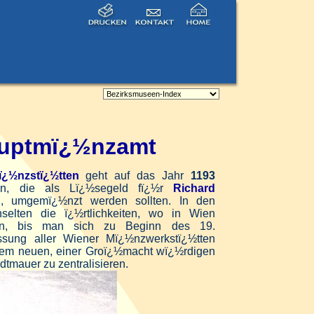
uptmï¿½nzamt
¿½nzstï¿½tten
geht auf das Jahr
1193
ren, die als Lï¿½segeld fï¿½r
Richard
en, umgemï¿½nzt werden sollten. In den
selten die ï¿½rtlichkeiten, wo in Wien
n, bis man
sich zu Beginn des 19.
sung aller Wiener Mï¿½nzwerkstï¿½tten
inem neuen, einer Groï¿½macht wï¿½rdigen
tmauer zu zentralisieren.