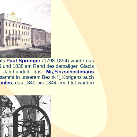
ats
Paul Sprenger
(1798-1854) wurde das
 und 1838 am Rand des damaligen Glacis
 Jahrhundert
das
Mï¿½nzscheidehaus
stammt in unserem Bezirk ï¿½brigens auch
amtes
, das 1840 bis 1844 errichtet worden