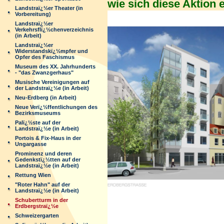
wie sich diese Aktion 
Landstraï¿½er Theater (in
Vorbereitung)
Landstraï¿½er
Verkehrsflï¿½chenverzeichnis
(in Arbeit)
Landstraï¿½er
Widerstandskï¿½mpfer und
Opfer des Faschismus
Museum des XX. Jahrhunderts
- "das Zwanzgerhaus"
Musische Vereinigungen auf
der Landstraï¿½e (in Arbeit)
Neu-Erdberg (in Arbeit)
Neue Verï¿½ffentlichungen des
Bezirksmuseums
Palï¿½ste auf der
Landstraï¿½e (in Arbeit)
Portois & Fix-Haus in der
Ungargasse
Prominenz und deren
Gedenkstï¿½tten auf der
Landstraï¿½e (in Arbeit)
Rettung Wien
"Roter Hahn" auf der
Landstraï¿½e (in Arbeit)
Schubertturm in der
Erdbergstraï¿½e
Schweizergarten