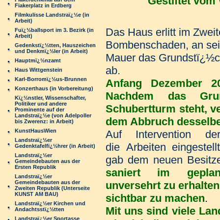
Gestiftet vom
Fiakerplatz in Erdberg
Filmkulisse Landstraï¿½e (in
Arbeit)
Das Haus erlitt im Zwei
Fuï¿½ballsport im 3. Bezirk (in
Arbeit)
Bombenschaden, an sein
Gedenkstï¿½tten, Hauszeichen
und Denkmï¿½ler (in Arbeit)
Mauer das Grundstï¿½c
Hauptmï¿½nzamt
ab.
Haus Wittgenstein
Karl-Borromï¿½us-Brunnen
Anfang Dezember 2
Konzerthaus (in Vorbereitung)
Nachdem das Gru
Kï¿½nstler, Wissenschafter,
Politiker und andere
Schubertturm steht, v
Prominente auf der
Landstraï¿½e (von Adelpoller
dem Abbruch desselb
bis Zwerenz: in Arbeit)
KunstHausWien
Auf Intervention de
Landstraï¿½er
die Arbeiten eingeste
Gedenktafelfï¿½hrer (in Arbeit)
Landstraï¿½er
gab dem neuen Besitze
Gemeindebauten aus der
Ersten Republik
saniert im gepla
Landstraï¿½er
Gemeindebauten aus der
unversehrt zu erhalten
Zweiten Republik (Unterseite
KUNST AM BAU)
sichtbar zu machen
.
Landstraï¿½er Kirchen und
Mit uns sind viele Lan
Andachtsstï¿½tten
Landstraï¿½er Sportasse