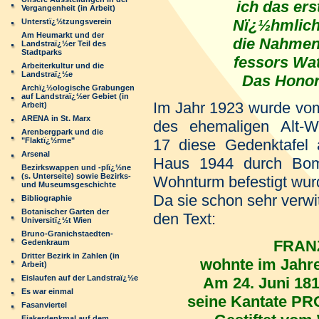
ich das ers
Vergangenheit (in Arbeit)
Nï¿½hmlich 
Unterstï¿½tzungsverein
Am Heumarkt und der
die Nahmens
Landstraï¿½er Teil des
Stadtparks
fessors Wat
Arbeiterkultur und die
Landstraï¿½e
Das Honora
Archï¿½ologische Grabungen
auf Landstraï¿½er Gebiet (in
Im Jahr 1923 wurde vo
Arbeit)
ARENA in St. Marx
des ehemaligen Alt-W
Arenbergpark und die
"Flaktï¿½rme"
17 diese Gedenktafel 
Arsenal
Haus 1944 durch Bomb
Bezirkswappen und -plï¿½ne
(s. Unterseite) sowie Bezirks-
Wohnturm befestigt wu
und Museumsgeschichte
Da sie schon sehr verwit
Bibliographie
Botanischer Garten der
den Text:
Universitï¿½t Wien
Bruno-Granichstaedten-
FRAN
Gedenkraum
Dritter Bezirk in Zahlen (in
wohnte im Jahre
Arbeit)
Eislaufen auf der Landstraï¿½e
Am 24. Juni 181
Es war einmal
seine Kantate P
Fasanviertel
Fiakerdenkmal auf dem