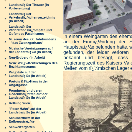
Landstraï¿½er Theater (in
Vorbereitung)
Landstraï¿½er
Verkehrsflï¿½chenverzeichnis
(in Arbeit)
Landstraï¿½er
Widerstandskï¿½mpfer und
Opfer des Faschismus
In einem Weingarten
des ehemal
Museum des XX. Jahrhunderts
an der Einmï¿½ndung der Sc
- "das Zwanzgerhaus"
Hauptstraï¿½e befunden hatte, 
Musische Vereinigungen auf
gefunden, der leider verloren g
der Landstraï¿½e (in Arbeit)
bekannt und besagt, dass
Neu-Erdberg (in Arbeit)
Regierungszeit des Kaisers Vale
Neue Verï¿½ffentlichungen des
Bezirksmuseums
Meilen vom rï¿½mischen Lager en
Palï¿½ste auf der
Landstraï¿½e (in Arbeit)
Portois & Fix-Haus in der
Ungargasse
Prominenz und deren
Gedenkstï¿½tten auf der
Landstraï¿½e (in Arbeit)
Rettung Wien
"Roter Hahn" auf der
Landstraï¿½e (in Arbeit)
Schubertturm in der
Erdbergstraï¿½e
Schweizergarten