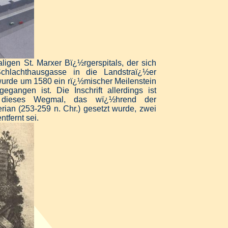
igen St. Marxer Bï¿½rgerspitals, der sich
hlachthausgasse in die Landstraï¿½er
wurde um 1580 ein rï¿½mischer Meilenstein
egangen ist. Die Inschrift allerdings ist
 dieses Wegmal, das wï¿½hrend der
rian (253-259 n. Chr.) gesetzt wurde, zwei
tfernt sei.