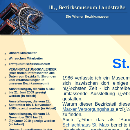
Unsere Mitarbeiter
St.
Wir suchen Mitarbeiter
Treffpunkt Bezirksmuseum
VERANSTALTUNGSKALENDER
(Hier finden Interessenten alle
Daten von Bezirksfï¿½hrungen
1986 verfasste ich ein Museum
und Veranstaltungen in
sich inzwischen dort einiges
unserem Bezirksmuseum)
nï¿½chsten Zeit - ich schreib
Ausstellungen, die vom 8. Mai
bis 21. Juni 2009 gezeigt
umfassende Ausstellung ï¿½be
werden (in Arbeit)
gestalten.
Ausstellungen, die vom 11.
Warum dieser Bezirksteil di
September bis 1. November
2009 gezeigt werden (in Arbeit)
Marxer Versorgungshaus
erzï¿½
Ausstellungen, die vom 13.
zu finden.
November 2009 bis 31.
Auch ï¿½ber das als "Bauc
Jï¿½nner 2010 gezeigt werden
(in Arbeit)
Schlachthaus St. Marx
berichte 
Unsere Ausstellungen in der