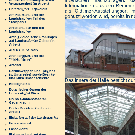
inzwischen nachzutragen, d
Vergangenheit (in Arbeit)
Informationen aus den Reihen d
Unterstï¿½tzungsverein
als Oldtimer-Ausstellungsort
Am Heumarkt und der
genutzt werden wird, bereits in n
Landstraï¿½er Teil des
Stadtparks
Arbeiterkultur und die
Landstraï¿½e
Archï¿½ologische Grabungen
auf Landstraï¿½er Gebiet (in
Arbeit)
ARENA in St. Marx
Arenbergpark und die
"Flaktï¿½rme"
Arsenal
Bezirkswappen und -plï¿½ne
(s. Unterseite) sowie Bezirks-
und Museumsgeschichte
Das Innere der Halle besticht d
Bibliographie
Botanischer Garten der
Universitï¿½t Wien
Bruno-Granichstaedten-
Gedenkraum
Dritter Bezirk in Zahlen (in
Arbeit)
Eislaufen auf der Landstraï¿½e
Es war einmal
Fasanviertel
Fiakerdenkmal auf dem