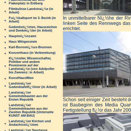
Fiakerplatz in Erdberg
Filmkulisse Landstraï¿½e (in
Arbeit)
In unmittelbarer
Nï¿½he der Rind
Fuï¿½ballsport im 3. Bezirk (in
Arbeit)
linken Seite des Rennwegs da
Gedenkstï¿½tten, Hauszeichen
errichtet.
und Denkmï¿½ler (in Arbeit)
Hauptmï¿½nzamt
Haus Wittgenstein
Karl-Borromï¿½us-Brunnen
Konzerthaus (in Vorbereitung)
Kï¿½nstler, Wissenschafter,
Politiker und andere
Prominente auf der
Landstraï¿½e (von Adelpoller
bis Zwerenz: in Arbeit)
KunstHausWien
Landstraï¿½er
Gedenktafelfï¿½hrer (in Arbeit)
Landstraï¿½er
Gemeindebauten aus der
Schon seit
einiger Zeit besteht 
Ersten Republik
ist Baubeginn des Media Quar
Landstraï¿½er
Gemeindebauten aus der
Fertigstellung fï¿½r das Jahr 200
Zweiten Republik (Unterseite
KUNST AM BAU)
Landstraï¿½er Kirchen und
Andachtsstï¿½tten
Landstraï¿½er Sportasse