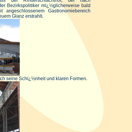
ass der Rinderschlachthof, der nach
er Bezirkspolitiker mï¿½glicherweise bald
 mit angeschlossenem Gastronomiebereich
euem Glanz erstrahlt.
urch seine Schï¿½nheit und klaren Formen.