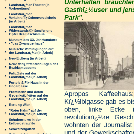
Unterhalten brauchte
Landstraï¿½er Theater (in
Gasthï¿½user und jens
Vorbereitung)
Landstraï¿½er
Park"
.
Verkehrsflï¿½chenverzeichnis
(in Arbeit)
Landstraï¿½er
Widerstandskï¿½mpfer und
Opfer des Faschismus
Museum des XX. Jahrhunderts
- "das Zwanzgerhaus"
Musische Vereinigungen auf
der Landstraï¿½e (in Arbeit)
Neu-Erdberg (in Arbeit)
Neue Verï¿½ffentlichungen des
Bezirksmuseums
Palï¿½ste auf der
Landstraï¿½e (in Arbeit)
Portois & Fix-Haus in der
Ungargasse
Prominenz und deren
Apropos Kaffeeha
Gedenkstï¿½tten auf der
Landstraï¿½e (in Arbeit)
Kï¿½lblgasse gab es b
Rettung Wien
oben, linke Ecke i
"Roter Hahn" auf der
Landstraï¿½e (in Arbeit)
revolutionï¿½re Gesc
Schubertturm in der
wohnten der Journalis
Erdbergstraï¿½e
Schweizergarten
und der Gewerkschafte