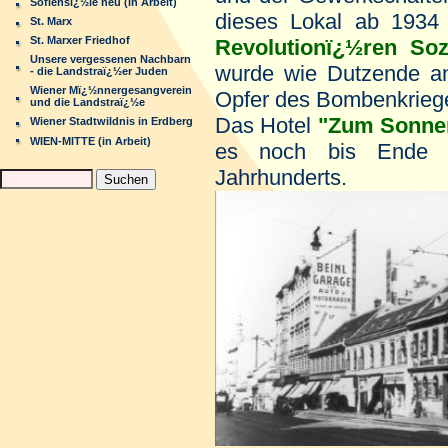
Sofiensï¿½le neu (in Arbeit)
dieses Lokal ab 193
St. Marx
St. Marxer Friedhof
Revolutionï¿½ren Soz
Unsere vergessenen Nachbarn
wurde wie Dutzende an
- die Landstraï¿½er Juden
Wiener Mï¿½nnergesangverein
Opfer des Bombenkrieg
und die Landstraï¿½e
Das Hotel
"Zum Sonne
Wiener Stadtwildnis in Erdberg
WIEN-MITTE (in Arbeit)
es noch bis Ende d
Jahrhunderts.