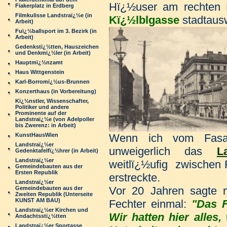
Hï¿½user am rechten B
Fiakerplatz in Erdberg
Filmkulisse Landstraï¿½e (in
Kï¿½lblgasse
stadtaus
Arbeit)
Fuï¿½ballsport im 3. Bezirk (in
Arbeit)
Gedenkstï¿½tten, Hauszeichen
und Denkmï¿½ler (in Arbeit)
Hauptmï¿½nzamt
Haus Wittgenstein
Karl-Borromï¿½us-Brunnen
Konzerthaus (in Vorbereitung)
Kï¿½nstler, Wissenschafter,
Politiker und andere
Prominente auf der
Landstraï¿½e (von Adelpoller
bis Zwerenz: in Arbeit)
Wenn ich vom Fasanvi
KunstHausWien
Landstraï¿½er
unweigerlich das
L
Gedenktafelfï¿½hrer (in Arbeit)
Landstraï¿½er
weitlï¿½ufig zwischen
Gemeindebauten aus der
Ersten Republik
erstreckte.
Landstraï¿½er
Vor 20 Jahren sagte mi
Gemeindebauten aus der
Zweiten Republik (Unterseite
KUNST AM BAU)
Fechter einmal:
"Das F
Landstraï¿½er Kirchen und
Wir hatten hier alle
Andachtsstï¿½tten
Landstraï¿½er Sportasse