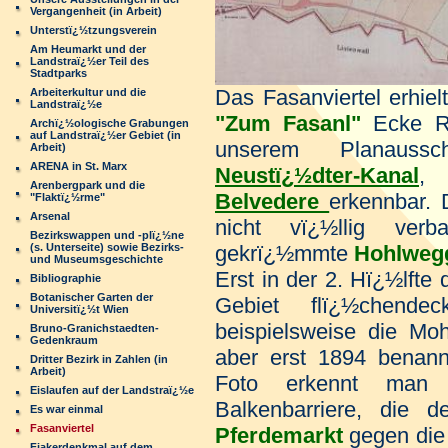
Vergangenheit (in Arbeit)
Unterstï¿½tzungsverein
Am Heumarkt und der
Landstraï¿½er Teil des
Stadtparks
Das Fasanviertel erhi
Arbeiterkultur und die
Landstraï¿½e
"Zum Fasanl"
Ecke Re
Archï¿½ologische Grabungen
auf Landstraï¿½er Gebiet (in
unserem Planaus
Arbeit)
ARENA in St. Marx
Neustï¿½dter-Kanal
,
Arenbergpark und die
Belvedere
erkennbar. 
"Flaktï¿½rme"
Arsenal
nicht vï¿½llig ver
Bezirkswappen und -plï¿½ne
(s. Unterseite) sowie Bezirks-
gekrï¿½mmte
Hohlweg
und Museumsgeschichte
Erst in der 2. Hï¿½lfte
Bibliographie
Botanischer Garten der
Gebiet flï¿½chende
Universitï¿½t Wien
beispielsweise die Mo
Bruno-Granichstaedten-
Gedenkraum
aber erst 1894 benann
Dritter Bezirk in Zahlen (in
Arbeit)
Foto erkennt man 
Eislaufen auf der Landstraï¿½e
Balkenbarriere, die d
Es war einmal
Fasanviertel
Pferdemarkt
gegen die 
Fiakerdenkmal auf dem