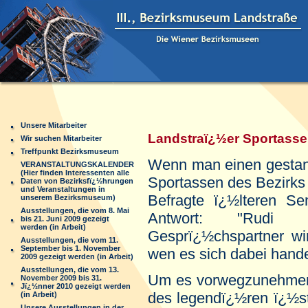
Unsere Mitarbeiter
Landstraï¿½er Sportasse
Wir suchen Mitarbeiter
Treffpunkt Bezirksmuseum
Wenn man einen gestan
VERANSTALTUNGSKALENDER
(Hier finden Interessenten alle
Sportassen des Bezirks 
Daten von Bezirksfï¿½hrungen
und Veranstaltungen in
Befragte ï¿½lteren Sem
unserem Bezirksmuseum)
Ausstellungen, die vom 8. Mai
Antwort: "Rudi 
bis 21. Juni 2009 gezeigt
werden (in Arbeit)
Gesprï¿½chspartner wi
Ausstellungen, die vom 11.
September bis 1. November
wen es sich dabei hande
2009 gezeigt werden (in Arbeit)
Ausstellungen, die vom 13.
Um es vorwegzunehme
November 2009 bis 31.
Jï¿½nner 2010 gezeigt werden
des legendï¿½ren ï¿½st
(in Arbeit)
Unsere Ausstellungen in der