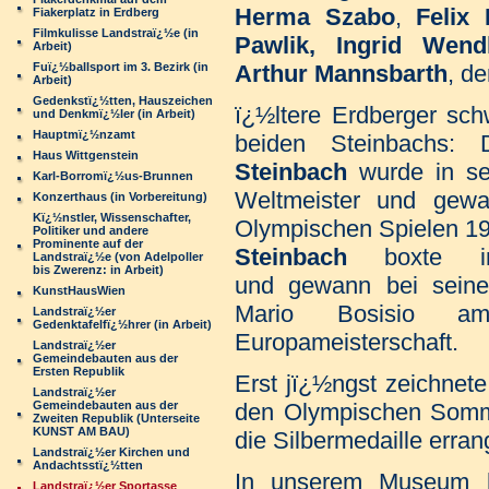
Herma Szabo
,
Felix 
Fiakerplatz in Erdberg
Filmkulisse Landstraï¿½e (in
Pawlik,
Ingrid Wen
Arbeit)
Fuï¿½ballsport im 3. Bezirk (in
Arthur Mannsbarth
, d
Arbeit)
Gedenkstï¿½tten, Hauszeichen
ï¿½ltere Erdberger sc
und Denkmï¿½ler (in Arbeit)
Hauptmï¿½nzamt
beiden Steinbachs
Haus Wittgenstein
Steinbach
wurde in se
Karl-Borromï¿½us-Brunnen
Weltmeister und gewa
Konzerthaus (in Vorbereitung)
Kï¿½nstler, Wissenschafter,
Olympischen Spielen 1
Politiker und andere
Prominente auf der
Steinbach
boxte i
Landstraï¿½e (von Adelpoller
bis Zwerenz: in Arbeit)
und gewann bei seine
KunstHausWien
Mario Bosisio 
Landstraï¿½er
Gedenktafelfï¿½hrer (in Arbeit)
Europameisterschaft.
Landstraï¿½er
Gemeindebauten aus der
Ersten Republik
Erst jï¿½ngst zeichnet
Landstraï¿½er
Gemeindebauten aus der
den Olympischen Somme
Zweiten Republik (Unterseite
KUNST AM BAU)
die Silbermedaille erran
Landstraï¿½er Kirchen und
Andachtsstï¿½tten
In unserem Museum h
Landstraï¿½er Sportasse