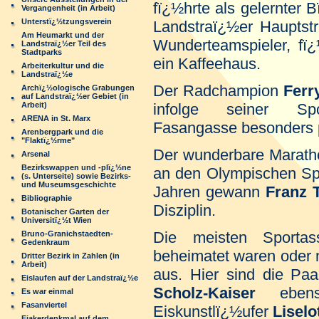
fï¿½hrte als gelernter 
Vergangenheit (in Arbeit)
Unterstï¿½tzungsverein
Landstraï¿½er Haupts
Am Heumarkt und der
Wunderteamspieler, fï¿
Landstraï¿½er Teil des
Stadtparks
ein Kaffeehaus.
Arbeiterkultur und die
Landstraï¿½e
Der Radchampion
Ferr
Archï¿½ologische Grabungen
auf Landstraï¿½er Gebiet (in
Arbeit)
infolge seiner Spo
ARENA in St. Marx
Fasangasse besonders 
Arenbergpark und die
"Flaktï¿½rme"
Der wunderbare Marath
Arsenal
Bezirkswappen und -plï¿½ne
an den Olympischen Spi
(s. Unterseite) sowie Bezirks-
und Museumsgeschichte
Jahren gewann
Franz 
Bibliographie
Disziplin.
Botanischer Garten der
Universitï¿½t Wien
Die meisten Sporta
Bruno-Granichstaedten-
Gedenkraum
beheimatet waren oder 
Dritter Bezirk in Zahlen (in
Arbeit)
aus. Hier sind die Pa
Eislaufen auf der Landstraï¿½e
Scholz-Kaiser
ebens
Es war einmal
Fasanviertel
Eiskunstlï¿½ufer
Liselo
Fiakerdenkmal auf dem