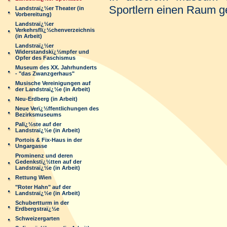
Sportlern einen Raum g
Landstraï¿½er Theater (in
Vorbereitung)
Landstraï¿½er
Verkehrsflï¿½chenverzeichnis
(in Arbeit)
Landstraï¿½er
Widerstandskï¿½mpfer und
Opfer des Faschismus
Museum des XX. Jahrhunderts
- "das Zwanzgerhaus"
Musische Vereinigungen auf
der Landstraï¿½e (in Arbeit)
Neu-Erdberg (in Arbeit)
Neue Verï¿½ffentlichungen des
Bezirksmuseums
Palï¿½ste auf der
Landstraï¿½e (in Arbeit)
Portois & Fix-Haus in der
Ungargasse
Prominenz und deren
Gedenkstï¿½tten auf der
Landstraï¿½e (in Arbeit)
Rettung Wien
"Roter Hahn" auf der
Landstraï¿½e (in Arbeit)
Schubertturm in der
Erdbergstraï¿½e
Schweizergarten