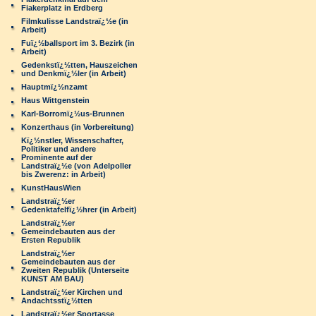
Fiakerplatz in Erdberg
Filmkulisse Landstraï¿½e (in
Arbeit)
Fuï¿½ballsport im 3. Bezirk (in
Arbeit)
Gedenkstï¿½tten, Hauszeichen
und Denkmï¿½ler (in Arbeit)
Hauptmï¿½nzamt
Haus Wittgenstein
Karl-Borromï¿½us-Brunnen
Konzerthaus (in Vorbereitung)
Kï¿½nstler, Wissenschafter,
Politiker und andere
Prominente auf der
Landstraï¿½e (von Adelpoller
bis Zwerenz: in Arbeit)
KunstHausWien
Landstraï¿½er
Gedenktafelfï¿½hrer (in Arbeit)
Landstraï¿½er
Gemeindebauten aus der
Ersten Republik
Landstraï¿½er
Gemeindebauten aus der
Zweiten Republik (Unterseite
KUNST AM BAU)
Landstraï¿½er Kirchen und
Andachtsstï¿½tten
Landstraï¿½er Sportasse