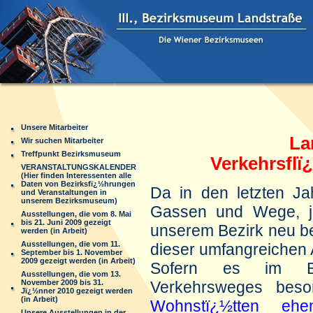
Unsere Mitarbeiter
Land
Wir suchen Mitarbeiter
Treffpunkt Bezirksmuseum
Verkehrsflï
VERANSTALTUNGSKALENDER
(Hier finden Interessenten alle
Daten von Bezirksfï¿½hrungen
Da in den letzten Ja
und Veranstaltungen in
unserem Bezirksmuseum)
Gassen und Wege, j
Ausstellungen, die vom 8. Mai
bis 21. Juni 2009 gezeigt
unserem Bezirk neu b
werden (in Arbeit)
Ausstellungen, die vom 11.
dieser umfangreichen 
September bis 1. November
2009 gezeigt werden (in Arbeit)
Sofern es im Be
Ausstellungen, die vom 13.
November 2009 bis 31.
Verkehrsweges bes
Jï¿½nner 2010 gezeigt werden
(in Arbeit)
Wohnstï¿½tten ehem
Unsere Ausstellungen in der