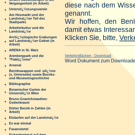
diese nach dem Wiss
Vergangenheit (in Arbeit)
Unterstï¿½tzungsverein
genannt.
Am Heumarkt und der
Landstraï¿½er Teil des
Wir hoffen, den Be
Stadtparks
damit etwas Interessa
Arbeiterkultur und die
Landstraï¿½e
Klicken Sie, bitte,
Verk
Archï¿½ologische Grabungen
auf Landstraï¿½er Gebiet (in
Arbeit)
ARENA in St. Marx
Verkehrsflächen - Download
Arenbergpark und die
"Flaktï¿½rme"
Word Dokument zum Downloade
Arsenal
Bezirkswappen und -plï¿½ne
(s. Unterseite) sowie Bezirks-
und Museumsgeschichte
Bibliographie
Botanischer Garten der
Universitï¿½t Wien
Bruno-Granichstaedten-
Gedenkraum
Dritter Bezirk in Zahlen (in
Arbeit)
Eislaufen auf der Landstraï¿½e
Es war einmal
Fasanviertel
Fiakerdenkmal auf dem