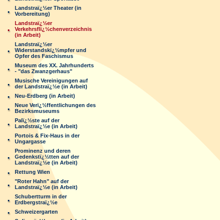
Landstraï¿½er Theater (in
Vorbereitung)
Landstraï¿½er
Verkehrsflï¿½chenverzeichnis
(in Arbeit)
Landstraï¿½er
Widerstandskï¿½mpfer und
Opfer des Faschismus
Museum des XX. Jahrhunderts
- "das Zwanzgerhaus"
Musische Vereinigungen auf
der Landstraï¿½e (in Arbeit)
Neu-Erdberg (in Arbeit)
Neue Verï¿½ffentlichungen des
Bezirksmuseums
Palï¿½ste auf der
Landstraï¿½e (in Arbeit)
Portois & Fix-Haus in der
Ungargasse
Prominenz und deren
Gedenkstï¿½tten auf der
Landstraï¿½e (in Arbeit)
Rettung Wien
"Roter Hahn" auf der
Landstraï¿½e (in Arbeit)
Schubertturm in der
Erdbergstraï¿½e
Schweizergarten