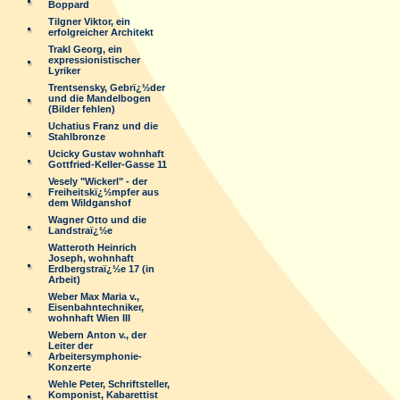
Boppard
Tilgner Viktor, ein
erfolgreicher Architekt
Trakl Georg, ein
expressionistischer
Lyriker
Trentsensky, Gebrï¿½der
und die Mandelbogen
(Bilder fehlen)
Uchatius Franz und die
Stahlbronze
Ucicky Gustav wohnhaft
Gottfried-Keller-Gasse 11
Vesely "Wickerl" - der
Freiheitskï¿½mpfer aus
dem Wildganshof
Wagner Otto und die
Landstraï¿½e
Watteroth Heinrich
Joseph, wohnhaft
Erdbergstraï¿½e 17 (in
Arbeit)
Weber Max Maria v.,
Eisenbahntechniker,
wohnhaft Wien III
Webern Anton v., der
Leiter der
Arbeitersymphonie-
Konzerte
Wehle Peter, Schriftsteller,
Komponist, Kabarettist