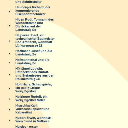
und Schriftsteller
Heuberger Richard, der
komponierende
Eisenbahntechniker
Hiden Rudi, Tormann des
Wunderteams und
Bï¿½cker auf der
Landstraï¿½e
Hlï¿½vka Josef, ein
tschechischer Baumeister
und Architekt, wohnhaft
Lï¿½wengasse 22
Hoffmann Josef und die
Landstraï¿½e
Hofmannsthal und die
Landstraï¿½e
Hï¿½hnel Ludwig,
Entdecker des Rudolf-
und Stefaniesees aus der
Reisnerstraï¿½e
Holt Hans, Schauspieler,
ein gebï¿½rtiger
Weiï¿½gerber
Holzinger Rudolf, ein
Weiï¿½gerber Maler
Hruschka Karl,
Volksschauspieler und
Kabarettist
Hubert Erwin, wohnhaft
Wien 3 und in Mallorca
Hurdes - erster