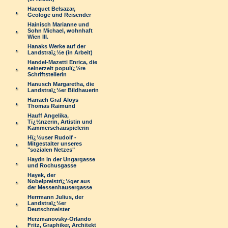
Hacquet Belsazar,
Geologe und Reisender
Hainisch Marianne und
Sohn Michael, wohnhaft
Wien III.
Hanaks Werke auf der
Landstraï¿½e (in Arbeit)
Handel-Mazetti Enrica, die
seinerzeit populï¿½re
Schriftstellerin
Hanusch Margaretha, die
Landstraï¿½er Bildhauerin
Harrach Graf Aloys
Thomas Raimund
Hauff Angelika,
Tï¿½nzerin, Artistin und
Kammerschauspielerin
Hï¿½user Rudolf -
Mitgestalter unseres
"sozialen Netzes"
Haydn in der Ungargasse
und Rochusgasse
Hayek, der
Nobelpreistrï¿½ger aus
der Messenhausergasse
Herrmann Julius, der
Landstraï¿½er
Deutschmeister
Herzmanovsky-Orlando
Fritz, Graphiker, Architekt