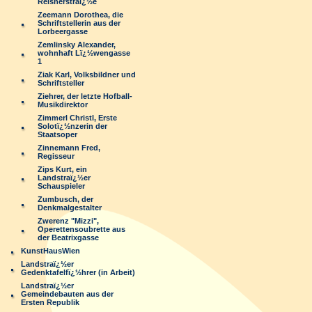
Reisnerstraï¿½e
Zeemann Dorothea, die
Schriftstellerin aus der
Lorbeergasse
Zemlinsky Alexander,
wohnhaft Lï¿½wengasse
1
Ziak Karl, Volksbildner und
Schriftsteller
Ziehrer, der letzte Hofball-
Musikdirektor
Zimmerl Christl, Erste
Solotï¿½nzerin der
Staatsoper
Zinnemann Fred,
Regisseur
Zips Kurt, ein
Landstraï¿½er
Schauspieler
Zumbusch, der
Denkmalgestalter
Zwerenz "Mizzi",
Operettensoubrette aus
der Beatrixgasse
KunstHausWien
Landstraï¿½er
Gedenktafelfï¿½hrer (in Arbeit)
Landstraï¿½er
Gemeindebauten aus der
Ersten Republik