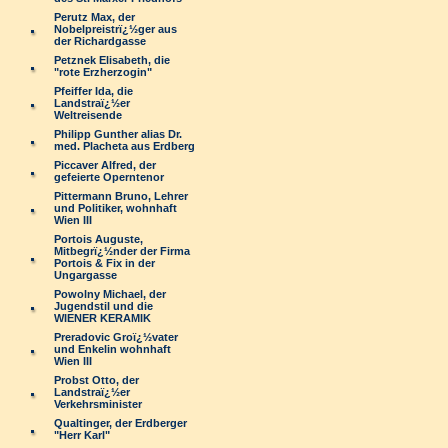
Perutz Max, der
Nobelpreistrï¿½ger aus
der Richardgasse
Petznek Elisabeth, die
"rote Erzherzogin"
Pfeiffer Ida, die
Landstraï¿½er
Weltreisende
Philipp Gunther alias Dr.
med. Placheta aus Erdberg
Piccaver Alfred, der
gefeierte Operntenor
Pittermann Bruno, Lehrer
und Politiker, wohnhaft
Wien III
Portois Auguste,
Mitbegrï¿½nder der Firma
Portois & Fix in der
Ungargasse
Powolny Michael, der
Jugendstil und die
WIENER KERAMIK
Preradovic Groï¿½vater
und Enkelin wohnhaft
Wien III
Probst Otto, der
Landstraï¿½er
Verkehrsminister
Qualtinger, der Erdberger
"Herr Karl"