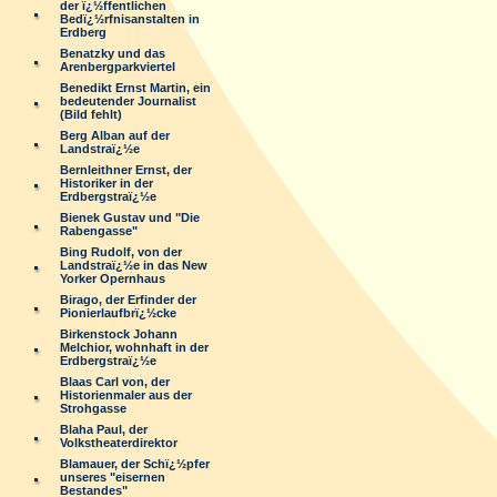
der ï¿½ffentlichen
Bedï¿½rfnisanstalten in
Erdberg
Benatzky und das
Arenbergparkviertel
Benedikt Ernst Martin, ein
bedeutender Journalist
(Bild fehlt)
Berg Alban auf der
Landstraï¿½e
Bernleithner Ernst, der
Historiker in der
Erdbergstraï¿½e
Bienek Gustav und "Die
Rabengasse"
Bing Rudolf, von der
Landstraï¿½e in das New
Yorker Opernhaus
Birago, der Erfinder der
Pionierlaufbrï¿½cke
Birkenstock Johann
Melchior, wohnhaft in der
Erdbergstraï¿½e
Blaas Carl von, der
Historienmaler aus der
Strohgasse
Blaha Paul, der
Volkstheaterdirektor
Blamauer, der Schï¿½pfer
unseres "eisernen
Bestandes"