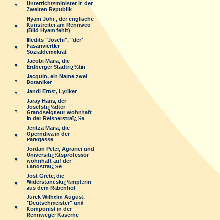
Unterrichtsminister in der
Zweiten Republik
Hyam John, der englische
Kunstreiter am Rennweg
(Bild Hyam fehlt)
Illedits "Joschi", "der"
Fasanviertler
Sozialdemokrat
Jacobi Maria, die
Erdberger Stadtrï¿½tin
Jacquin, ein Name zwei
Botaniker
Jandl Ernst, Lyriker
Jaray Hans, der
Josefstï¿½dter
Grandseigneur wohnhaft
in der Reisnerstraï¿½e
Jeritza Maria, die
Operndiva in der
Parkgasse
Jordan Peter, Agrarier und
Universitï¿½tsprofessor
wohnhaft auf der
Landstraï¿½e
Jost Grete, die
Widerstandskï¿½mpferin
aus dem Rabenhof
Jurek Wilhelm August,
"Deutschmeister" und
Komponist in der
Rennweger Kaserne