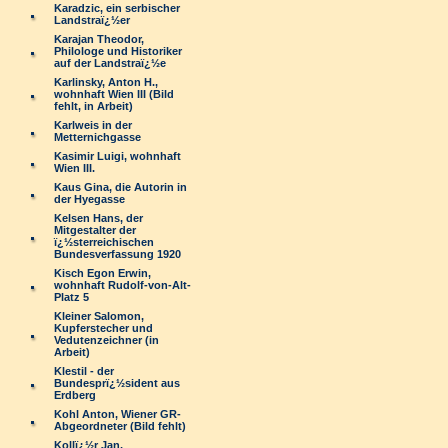
Karadzic, ein serbischer
Landstraï¿½er
Karajan Theodor,
Philologe und Historiker
auf der Landstraï¿½e
Karlinsky, Anton H.,
wohnhaft Wien III (Bild
fehlt, in Arbeit)
Karlweis in der
Metternichgasse
Kasimir Luigi, wohnhaft
Wien III.
Kaus Gina, die Autorin in
der Hyegasse
Kelsen Hans, der
Mitgestalter der
ï¿½sterreichischen
Bundesverfassung 1920
Kisch Egon Erwin,
wohnhaft Rudolf-von-Alt-
Platz 5
Kleiner Salomon,
Kupferstecher und
Vedutenzeichner (in
Arbeit)
Klestil - der
Bundesprï¿½sident aus
Erdberg
Kohl Anton, Wiener GR-
Abgeordneter (Bild fehlt)
Kollï¿½r Jan,