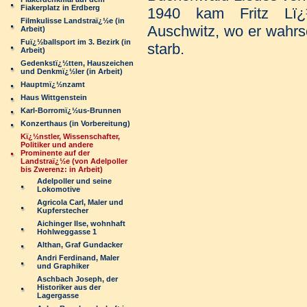
Fiakerplatz in Erdberg
1940 kam Fritz Lï¿½
Filmkulisse Landstraï¿½e (in
Auschwitz, wo er wahrs
Arbeit)
Fuï¿½ballsport im 3. Bezirk (in
starb.
Arbeit)
Gedenkstï¿½tten, Hauszeichen
und Denkmï¿½ler (in Arbeit)
Hauptmï¿½nzamt
Haus Wittgenstein
Karl-Borromï¿½us-Brunnen
Konzerthaus (in Vorbereitung)
Kï¿½nstler, Wissenschafter,
Politiker und andere
Prominente auf der
Landstraï¿½e (von Adelpoller
bis Zwerenz: in Arbeit)
Adelpoller und seine
Lokomotive
Agricola Carl, Maler und
Kupferstecher
Aichinger Ilse, wohnhaft
Hohlweggasse 1
Althan, Graf Gundacker
Andri Ferdinand, Maler
und Graphiker
Aschbach Joseph, der
Historiker aus der
Lagergasse