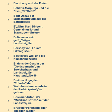
Blau-Lang und der Prater
Bohatta-Morpurgo und die
"Fleiï¿½zetterln"
Bohr Oskar, der
Menschenfreund aus der
Barichgasse
Bï¿½hm Karl, Dirigent,
Generalmusik- und
Staatsoperndirektor
Boltzmann - ein
gebï¿½rtiger
Landstraï¿½er
Borsody von, Eduard,
Filmregisseur
Boskovsky Willi und die
Neujahrskonzerte
Brahms der Gast in der
"Goldspinnerin", im
Streicherhaus und
Landstraï¿½er
Hauptstraï¿½e 96
Breitner Hugo, der
"Erfinder" der
Wohnbausteuer wurde in
der Radetzkystraï¿½e
geboren
Bruckner Anton, der
"Musikant Gottes", auf der
Landstraï¿½e
Bruckner Ferdinand oder
Theodor Tagger