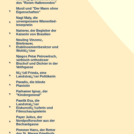
des "Roten Halbmondes"
Musil und "Der Mann ohne
Eigenschaften"
Nagl Maly, die
unvergessene Wienerlied-
Interpretin
Natterer, der Begleiter der
Kaiserin von Brasilien
Neuling Vinzenz,
Bierbrauer,
Etablissementbesitzer und
Wohltï¿½ter
Njegos Petar Petrowitsch,
serbisch-orthodoxer
Bischof und Dichter in der
Veithgasse
Nï¿½dl Frieda, eine
Landstraï¿½er Politikerin
Paradis, die blinde
Pianistin
Parhamer Ignaz, der
"Kindergeneral"
Pawlik Eva, die
Landstraï¿½er
Eiskunstlï¿½uferin und
Filmschauspielerin
Payer Julius, der
Nordpolforscher aus der
Bechardgasse
Pemmer Hans, der Retter
des St. Marxer Friedhofs