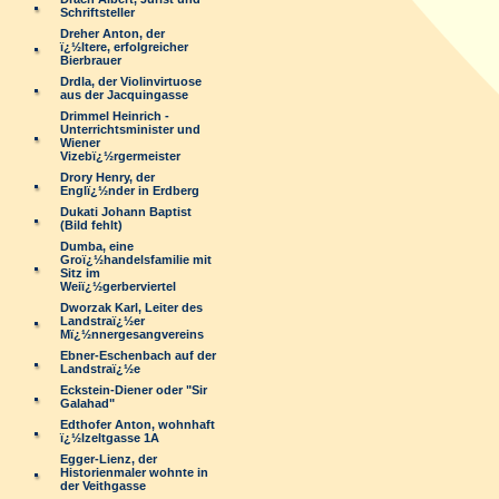
Schriftsteller
Dreher Anton, der
ï¿½ltere, erfolgreicher
Bierbrauer
Drdla, der Violinvirtuose
aus der Jacquingasse
Drimmel Heinrich -
Unterrichtsminister und
Wiener
Vizebï¿½rgermeister
Drory Henry, der
Englï¿½nder in Erdberg
Dukati Johann Baptist
(Bild fehlt)
Dumba, eine
Groï¿½handelsfamilie mit
Sitz im
Weiï¿½gerberviertel
Dworzak Karl, Leiter des
Landstraï¿½er
Mï¿½nnergesangvereins
Ebner-Eschenbach auf der
Landstraï¿½e
Eckstein-Diener oder "Sir
Galahad"
Edthofer Anton, wohnhaft
ï¿½lzeltgasse 1A
Egger-Lienz, der
Historienmaler wohnte in
der Veithgasse