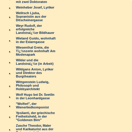
mit zwei Doktoraten
Weinheber Josef, Lyriker
Welitsch Ljuba,
Sopranistin aus der
Ditscheinergasse
Weyr Rudolf, der
erfolgreiche
Landstraï¿½er Bildhauer
Wieland Guido, wohnhaft
in der Eslarngasse
Wiesenthal Grete, die
Tï¿½nzerin wohnhaft Am
Modenapark
Wilder und die
Landstraï¿½e (in Arbeit)
Wildgans Anton, Lyriker
und Direktor des
Burgtheaters
Wittgenstein Ludwig,
Philosoph und
Hobbyarchitekt
Wolf Hugo bei Dr. Svetlin
in der Leonhardgasse
"Wolferl", der
Wienerliedkomponist
Ypsilanti, der griechische
Freiheitsheld, in der
"Goldenen Birn"
Zasche Theodor, Maler
und Karikaturist aus der