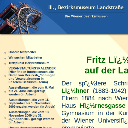
Unsere Mitarbeiter
Fritz Lï¿½
Wir suchen Mitarbeiter
Treffpunkt Bezirksmuseum
auf der Lan
VERANSTALTUNGSKALENDER
(Hier finden Interessenten alle
Daten von Bezirksfï¿½hrungen
und Veranstaltungen in
Der spï¿½tere Schrif
unserem Bezirksmuseum)
Ausstellungen, die vom 8. Mai
Lï¿½hner
(1883-1942) 
bis 21. Juni 2009 gezeigt
werden (in Arbeit)
Eltern 1884 nach Wie
Ausstellungen, die vom 11.
September bis 1. November
Haus
Hï¿½rnesgasse
2009 gezeigt werden (in Arbeit)
Gymnasium in der Kun
Ausstellungen, die vom 13.
November 2009 bis 31.
der Wiener Universitï
Jï¿½nner 2010 gezeigt werden
(in Arbeit)
promovierte.
Unsere Ausstellungen in der