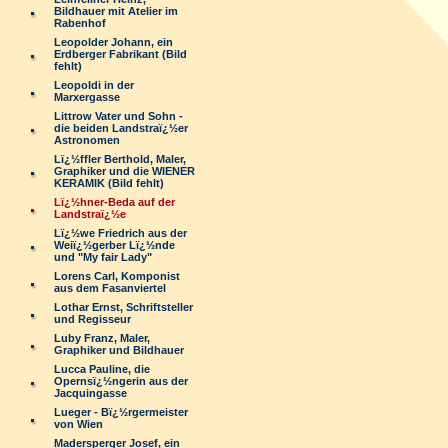
Bildhauer mit Atelier im
Rabenhof
Leopolder Johann, ein
Erdberger Fabrikant (Bild
fehlt)
Leopoldi in der
Marxergasse
Littrow Vater und Sohn -
die beiden Landstraï¿½er
Astronomen
Lï¿½ffler Berthold, Maler,
Graphiker und die WIENER
KERAMIK (Bild fehlt)
Lï¿½hner-Beda auf der
Landstraï¿½e
Lï¿½we Friedrich aus der
Weiï¿½gerber Lï¿½nde
und "My fair Lady"
Lorens Carl, Komponist
aus dem Fasanviertel
Lothar Ernst, Schriftsteller
und Regisseur
Luby Franz, Maler,
Graphiker und Bildhauer
Lucca Pauline, die
Opernsï¿½ngerin aus der
Jacquingasse
Lueger - Bï¿½rgermeister
von Wien
Madersperger Josef, ein