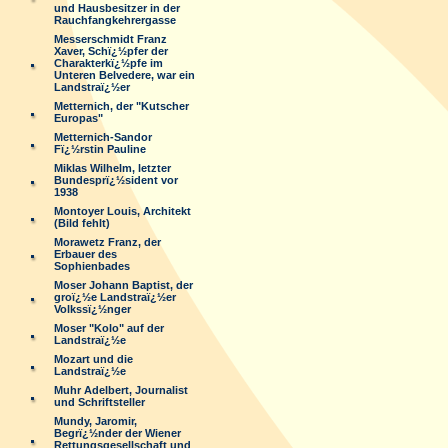
und Hausbesitzer in der
Rauchfangkehrergasse
Messerschmidt Franz
Xaver, Schï¿½pfer der
Charakterkï¿½pfe im
Unteren Belvedere, war ein
Landstraï¿½er
Metternich, der "Kutscher
Europas"
Metternich-Sandor
Fï¿½rstin Pauline
Miklas Wilhelm, letzter
Bundesprï¿½sident vor
1938
Montoyer Louis, Architekt
(Bild fehlt)
Morawetz Franz, der
Erbauer des
Sophienbades
Moser Johann Baptist, der
groï¿½e Landstraï¿½er
Volkssï¿½nger
Moser "Kolo" auf der
Landstraï¿½e
Mozart und die
Landstraï¿½e
Muhr Adelbert, Journalist
und Schriftsteller
Mundy, Jaromir,
Begrï¿½nder der Wiener
Rettungsgesellschaft und