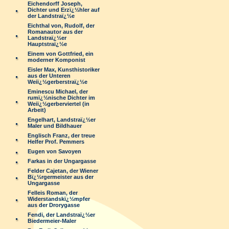
Eichendorff Joseph,
Dichter und Erzï¿½hler auf
der Landstraï¿½e
Eichthal von, Rudolf, der
Romanautor aus der
Landstraï¿½er
Hauptstraï¿½e
Einem von Gottfried, ein
moderner Komponist
Eisler Max, Kunsthistoriker
aus der Unteren
Weiï¿½gerberstraï¿½e
Eminescu Michael, der
rumï¿½nische Dichter im
Weiï¿½gerberviertel (in
Arbeit)
Engelhart, Landstraï¿½er
Maler und Bildhauer
Englisch Franz, der treue
Helfer Prof. Pemmers
Eugen von Savoyen
Farkas in der Ungargasse
Felder Cajetan, der Wiener
Bï¿½rgermeister aus der
Ungargasse
Felleis Roman, der
Widerstandskï¿½mpfer
aus der Drorygasse
Fendi, der Landstraï¿½er
Biedermeier-Maler