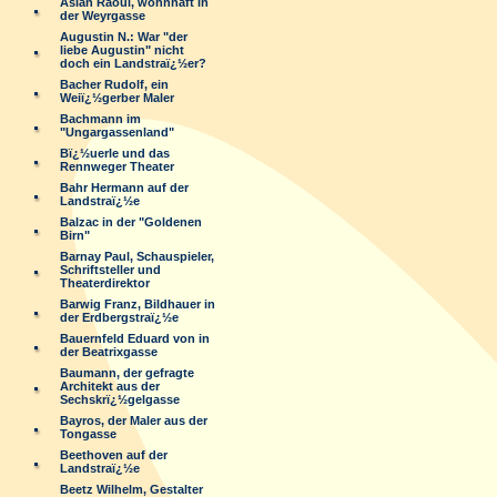
Aslan Raoul, wohnhaft in
der Weyrgasse
Augustin N.: War "der
liebe Augustin" nicht
doch ein Landstraï¿½er?
Bacher Rudolf, ein
Weiï¿½gerber Maler
Bachmann im
"Ungargassenland"
Bï¿½uerle und das
Rennweger Theater
Bahr Hermann auf der
Landstraï¿½e
Balzac in der "Goldenen
Birn"
Barnay Paul, Schauspieler,
Schriftsteller und
Theaterdirektor
Barwig Franz, Bildhauer in
der Erdbergstraï¿½e
Bauernfeld Eduard von in
der Beatrixgasse
Baumann, der gefragte
Architekt aus der
Sechskrï¿½gelgasse
Bayros, der Maler aus der
Tongasse
Beethoven auf der
Landstraï¿½e
Beetz Wilhelm, Gestalter