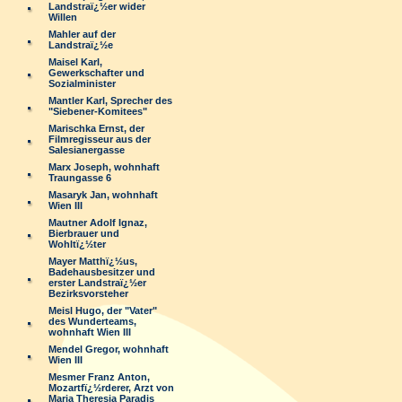
Landstraï¿½er wider
Willen
Mahler auf der
Landstraï¿½e
Maisel Karl,
Gewerkschafter und
Sozialminister
Mantler Karl, Sprecher des
"Siebener-Komitees"
Marischka Ernst, der
Filmregisseur aus der
Salesianergasse
Marx Joseph, wohnhaft
Traungasse 6
Masaryk Jan, wohnhaft
Wien III
Mautner Adolf Ignaz,
Bierbrauer und
Wohltï¿½ter
Mayer Matthï¿½us,
Badehausbesitzer und
erster Landstraï¿½er
Bezirksvorsteher
Meisl Hugo, der "Vater"
des Wunderteams,
wohnhaft Wien III
Mendel Gregor, wohnhaft
Wien III
Mesmer Franz Anton,
Mozartfï¿½rderer, Arzt von
Maria Theresia Paradis