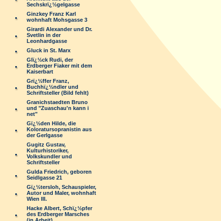
Sechskrï¿½gelgasse
Ginzkey Franz Karl
wohnhaft Mohsgasse 3
Girardi Alexander und Dr.
Svetlin in der
Leonhardgasse
Gluck in St. Marx
Glï¿½ck Rudi, der
Erdberger Fiaker mit dem
Kaiserbart
Grï¿½ffer Franz,
Buchhï¿½ndler und
Schriftsteller (Bild fehlt)
Granichstaedten Bruno
und "Zuaschau'n kann i
net"
Gï¿½den Hilde, die
Koloratursopranistin aus
der Gerlgasse
Gugitz Gustav,
Kulturhistoriker,
Volkskundler und
Schriftsteller
Gulda Friedrich, geboren
Seidlgasse 21
Gï¿½tersloh, Schauspieler,
Autor und Maler, wohnhaft
Wien III.
Hacke Albert, Schï¿½pfer
des Erdberger Marsches
(in Arbeit)