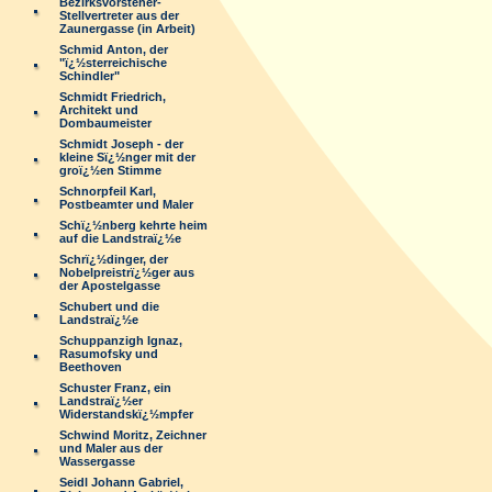
Bezirksvorsteher-
Stellvertreter aus der
Zaunergasse (in Arbeit)
Schmid Anton, der
"ï¿½sterreichische
Schindler"
Schmidt Friedrich,
Architekt und
Dombaumeister
Schmidt Joseph - der
kleine Sï¿½nger mit der
groï¿½en Stimme
Schnorpfeil Karl,
Postbeamter und Maler
Schï¿½nberg kehrte heim
auf die Landstraï¿½e
Schrï¿½dinger, der
Nobelpreistrï¿½ger aus
der Apostelgasse
Schubert und die
Landstraï¿½e
Schuppanzigh Ignaz,
Rasumofsky und
Beethoven
Schuster Franz, ein
Landstraï¿½er
Widerstandskï¿½mpfer
Schwind Moritz, Zeichner
und Maler aus der
Wassergasse
Seidl Johann Gabriel,