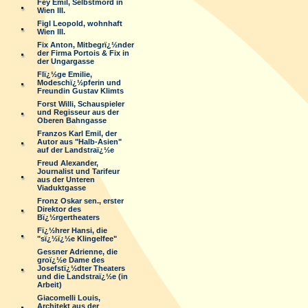
Fey Emil, Selbstmord in
Wien III.
Figl Leopold, wohnhaft
Wien III.
Fix Anton, Mitbegrï¿½nder
der Firma Portois & Fix in
der Ungargasse
Flï¿½ge Emilie,
Modeschï¿½pferin und
Freundin Gustav Klimts
Forst Willi, Schauspieler
und Regisseur aus der
Oberen Bahngasse
Franzos Karl Emil, der
Autor aus "Halb-Asien"
auf der Landstraï¿½e
Freud Alexander,
Journalist und Tarifeur
aus der Unteren
Viaduktgasse
Fronz Oskar sen., erster
Direktor des
Bï¿½rgertheaters
Fï¿½hrer Hansi, die
"sï¿½ï¿½e Klingelfee"
Gessner Adrienne, die
groï¿½e Dame des
Josefstï¿½dter Theaters
und die Landstraï¿½e (in
Arbeit)
Giacomelli Louis,
Architekt aus der