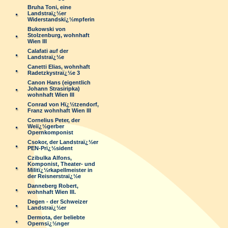
Bruha Toni, eine
Landstraï¿½er
Widerstandskï¿½mpferin
Bukowski von
Stolzenburg, wohnhaft
Wien III
Calafati auf der
Landstraï¿½e
Canetti Elias, wohnhaft
Radetzkystraï¿½e 3
Canon Hans (eigentlich
Johann Strasiripka)
wohnhaft Wien III
Conrad von Hï¿½tzendorf,
Franz wohnhaft Wien III
Cornelius Peter, der
Weiï¿½gerber
Opernkomponist
Csokor, der Landstraï¿½er
PEN-Prï¿½sident
Czibulka Alfons,
Komponist, Theater- und
Militï¿½rkapellmeister in
der Reisnerstraï¿½e
Danneberg Robert,
wohnhaft Wien III.
Degen - der Schweizer
Landstraï¿½er
Dermota, der beliebte
Opernsï¿½nger