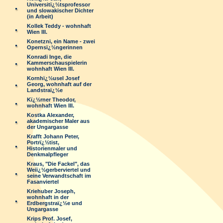
Universitï¿½tsprofessor
und slowakischer Dichter
(in Arbeit)
Kollek Teddy - wohnhaft
Wien III.
Konetzni, ein Name - zwei
Opernsï¿½ngerinnen
Konradi Inge, die
Kammerschauspielerin
wohnhaft Wien III.
Kornhï¿½usel Josef
Georg, wohnhaft auf der
Landstraï¿½e
Kï¿½rner Theodor,
wohnhaft Wien III.
Kostka Alexander,
akademischer Maler aus
der Ungargasse
Krafft Johann Peter,
Portrï¿½tist,
Historienmaler und
Denkmalpfleger
Kraus, "Die Fackel", das
Weiï¿½gerberviertel und
seine Verwandtschaft im
Fasanviertel
Kriehuber Joseph,
wohnhaft in der
Erdbergstraï¿½e und
Ungargasse
Krips Prof. Josef,