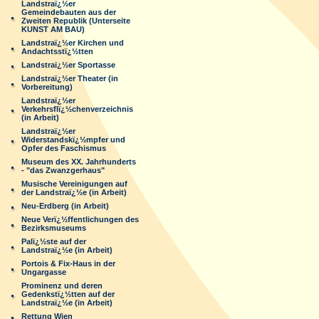
Landstraï¿½er
Gemeindebauten aus der
Zweiten Republik (Unterseite
KUNST AM BAU)
Landstraï¿½er Kirchen und
Andachtsstï¿½tten
Landstraï¿½er Sportasse
Landstraï¿½er Theater (in
Vorbereitung)
Landstraï¿½er
Verkehrsflï¿½chenverzeichnis
(in Arbeit)
Landstraï¿½er
Widerstandskï¿½mpfer und
Opfer des Faschismus
Museum des XX. Jahrhunderts
- "das Zwanzgerhaus"
Musische Vereinigungen auf
der Landstraï¿½e (in Arbeit)
Neu-Erdberg (in Arbeit)
Neue Verï¿½ffentlichungen des
Bezirksmuseums
Palï¿½ste auf der
Landstraï¿½e (in Arbeit)
Portois & Fix-Haus in der
Ungargasse
Prominenz und deren
Gedenkstï¿½tten auf der
Landstraï¿½e (in Arbeit)
Rettung Wien