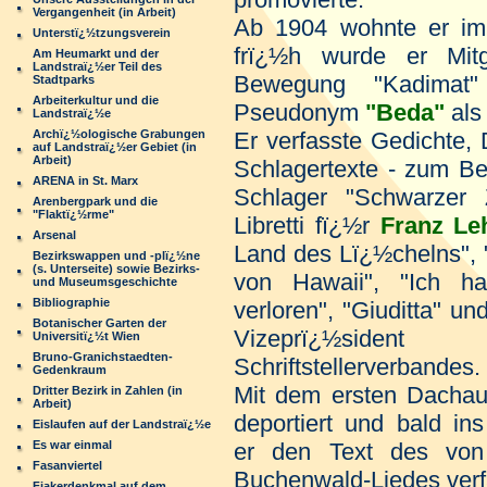
Vergangenheit (in Arbeit)
Ab 1904 wohnte er i
Unterstï¿½tzungsverein
frï¿½h wurde er Mitgl
Am Heumarkt und der
Landstraï¿½er Teil des
Bewegung "Kadimat"
Stadtparks
Arbeiterkultur und die
Pseudonym
"Beda"
als 
Landstraï¿½e
Archï¿½ologische Grabungen
Er verfasste Gedichte,
auf Landstraï¿½er Gebiet (in
Arbeit)
Schlagertexte - zum Be
ARENA in St. Marx
Schlager "Schwarzer 
Arenbergpark und die
"Flaktï¿½rme"
Libretti fï¿½r
Franz Le
Arsenal
Land des Lï¿½chelns", "
Bezirkswappen und -plï¿½ne
(s. Unterseite) sowie Bezirks-
von Hawaii", "Ich h
und Museumsgeschichte
Bibliographie
verloren", "Giuditta" un
Botanischer Garten der
Vizeprï¿½sident 
Universitï¿½t Wien
Bruno-Granichstaedten-
Schriftstellerverbandes.
Gedenkraum
Mit dem ersten Dachaut
Dritter Bezirk in Zahlen (in
Arbeit)
deportiert und bald i
Eislaufen auf der Landstraï¿½e
Es war einmal
er den Text des v
Fasanviertel
Buchenwald-Liedes verf
Fiakerdenkmal auf dem