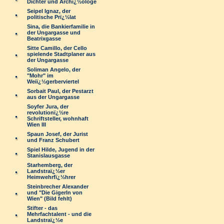
Dichter und Archï¿½ologe
Seipel Ignaz, der
politische Prï¿½lat
Sina, die Bankierfamilie in
der Ungargasse und
Beatrixgasse
Sitte Camillo, der Cello
spielende Stadtplaner aus
der Ungargasse
Soliman Angelo, der
"Mohr" im
Weiï¿½gerberviertel
Sorbait Paul, der Pestarzt
aus der Ungargasse
Soyfer Jura, der
revolutionï¿½re
Schriftsteller, wohnhaft
Wien III
Spaun Josef, der Jurist
und Franz Schubert
Spiel Hilde, Jugend in der
Stanislausgasse
Starhemberg, der
Landstraï¿½er
Heimwehrfï¿½hrer
Steinbrecher Alexander
und "Die Gigerln von
Wien" (Bild fehlt)
Stifter - das
Mehrfachtalent - und die
Landstraï¿½e