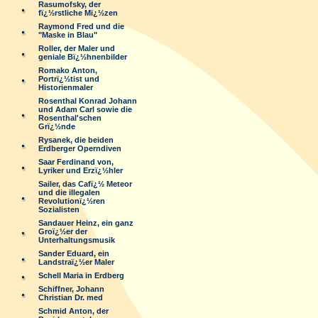
Rasumofsky, der
fï¿½rstliche Mï¿½zen
Raymond Fred und die
"Maske in Blau"
Roller, der Maler und
geniale Bï¿½hnenbilder
Romako Anton,
Portrï¿½tist und
Historienmaler
Rosenthal Konrad Johann
und Adam Carl sowie die
Rosenthal'schen
Grï¿½nde
Rysanek, die beiden
Erdberger Operndiven
Saar Ferdinand von,
Lyriker und Erzï¿½hler
Sailer, das Cafï¿½ Meteor
und die illegalen
Revolutionï¿½ren
Sozialisten
Sandauer Heinz, ein ganz
Groï¿½er der
Unterhaltungsmusik
Sander Eduard, ein
Landstraï¿½er Maler
Schell Maria in Erdberg
Schiffner, Johann
Christian Dr. med
Schmid Anton, der