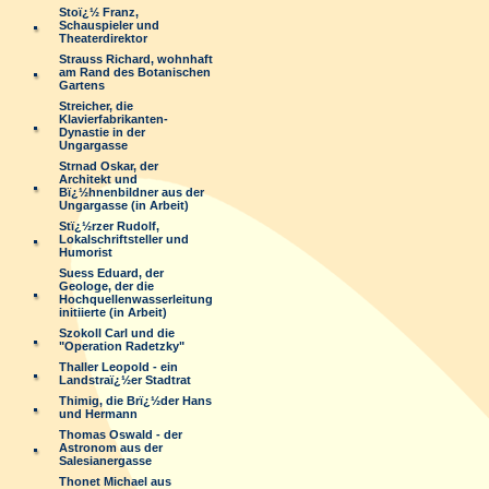
Stoï¿½ Franz,
Schauspieler und
Theaterdirektor
Strauss Richard, wohnhaft
am Rand des Botanischen
Gartens
Streicher, die
Klavierfabrikanten-
Dynastie in der
Ungargasse
Strnad Oskar, der
Architekt und
Bï¿½hnenbildner aus der
Ungargasse (in Arbeit)
Stï¿½rzer Rudolf,
Lokalschriftsteller und
Humorist
Suess Eduard, der
Geologe, der die
Hochquellenwasserleitung
initiierte (in Arbeit)
Szokoll Carl und die
"Operation Radetzky"
Thaller Leopold - ein
Landstraï¿½er Stadtrat
Thimig, die Brï¿½der Hans
und Hermann
Thomas Oswald - der
Astronom aus der
Salesianergasse
Thonet Michael aus