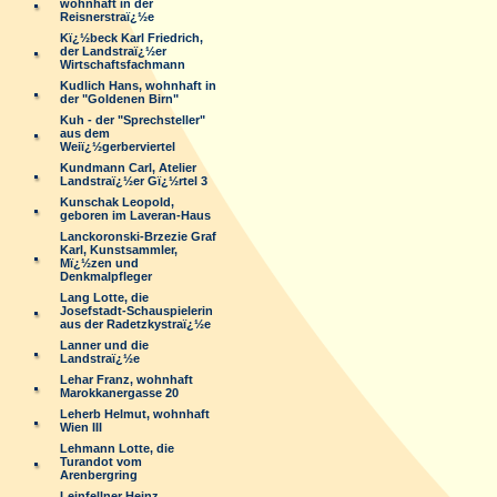
wohnhaft in der
Reisnerstraï¿½e
Kï¿½beck Karl Friedrich,
der Landstraï¿½er
Wirtschaftsfachmann
Kudlich Hans, wohnhaft in
der "Goldenen Birn"
Kuh - der "Sprechsteller"
aus dem
Weiï¿½gerberviertel
Kundmann Carl, Atelier
Landstraï¿½er Gï¿½rtel 3
Kunschak Leopold,
geboren im Laveran-Haus
Lanckoronski-Brzezie Graf
Karl, Kunstsammler,
Mï¿½zen und
Denkmalpfleger
Lang Lotte, die
Josefstadt-Schauspielerin
aus der Radetzkystraï¿½e
Lanner und die
Landstraï¿½e
Lehar Franz, wohnhaft
Marokkanergasse 20
Leherb Helmut, wohnhaft
Wien III
Lehmann Lotte, die
Turandot vom
Arenbergring
Leinfellner Heinz,