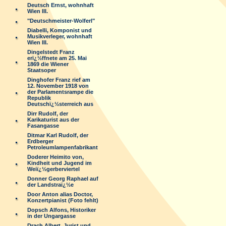
Deutsch Ernst, wohnhaft
Wien III.
"Deutschmeister-Wolferl"
Diabelli, Komponist und
Musikverleger, wohnhaft
Wien III.
Dingelstedt Franz
erï¿½ffnete am 25. Mai
1869 die Wiener
Staatsoper
Dinghofer Franz rief am
12. November 1918 von
der Parlamentsrampe die
Republik
Deutschï¿½sterreich aus
Dirr Rudolf, der
Karikaturist aus der
Fasangasse
Ditmar Karl Rudolf, der
Erdberger
Petroleumlampenfabrikant
Doderer Heimito von,
Kindheit und Jugend im
Weiï¿½gerberviertel
Donner Georg Raphael auf
der Landstraï¿½e
Door Anton alias Doctor,
Konzertpianist (Foto fehlt)
Dopsch Alfons, Historiker
in der Ungargasse
Drach Albert, Jurist und