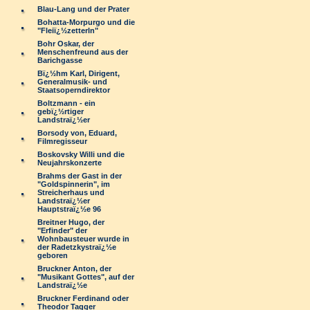
Blau-Lang und der Prater
Bohatta-Morpurgo und die
"Fleiï¿½zetterln"
Bohr Oskar, der
Menschenfreund aus der
Barichgasse
Bï¿½hm Karl, Dirigent,
Generalmusik- und
Staatsoperndirektor
Boltzmann - ein
gebï¿½rtiger
Landstraï¿½er
Borsody von, Eduard,
Filmregisseur
Boskovsky Willi und die
Neujahrskonzerte
Brahms der Gast in der
"Goldspinnerin", im
Streicherhaus und
Landstraï¿½er
Hauptstraï¿½e 96
Breitner Hugo, der
"Erfinder" der
Wohnbausteuer wurde in
der Radetzkystraï¿½e
geboren
Bruckner Anton, der
"Musikant Gottes", auf der
Landstraï¿½e
Bruckner Ferdinand oder
Theodor Tagger