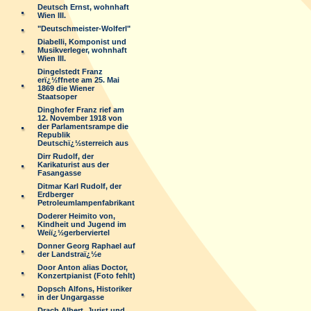
Deutsch Ernst, wohnhaft
Wien III.
"Deutschmeister-Wolferl"
Diabelli, Komponist und
Musikverleger, wohnhaft
Wien III.
Dingelstedt Franz
erï¿½ffnete am 25. Mai
1869 die Wiener
Staatsoper
Dinghofer Franz rief am
12. November 1918 von
der Parlamentsrampe die
Republik
Deutschï¿½sterreich aus
Dirr Rudolf, der
Karikaturist aus der
Fasangasse
Ditmar Karl Rudolf, der
Erdberger
Petroleumlampenfabrikant
Doderer Heimito von,
Kindheit und Jugend im
Weiï¿½gerberviertel
Donner Georg Raphael auf
der Landstraï¿½e
Door Anton alias Doctor,
Konzertpianist (Foto fehlt)
Dopsch Alfons, Historiker
in der Ungargasse
Drach Albert, Jurist und