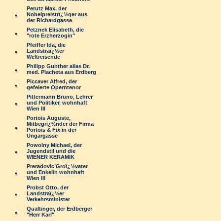
Perutz Max, der
Nobelpreistrï¿½ger aus
der Richardgasse
Petznek Elisabeth, die
"rote Erzherzogin"
Pfeiffer Ida, die
Landstraï¿½er
Weltreisende
Philipp Gunther alias Dr.
med. Placheta aus Erdberg
Piccaver Alfred, der
gefeierte Operntenor
Pittermann Bruno, Lehrer
und Politiker, wohnhaft
Wien III
Portois Auguste,
Mitbegrï¿½nder der Firma
Portois & Fix in der
Ungargasse
Powolny Michael, der
Jugendstil und die
WIENER KERAMIK
Preradovic Groï¿½vater
und Enkelin wohnhaft
Wien III
Probst Otto, der
Landstraï¿½er
Verkehrsminister
Qualtinger, der Erdberger
"Herr Karl"