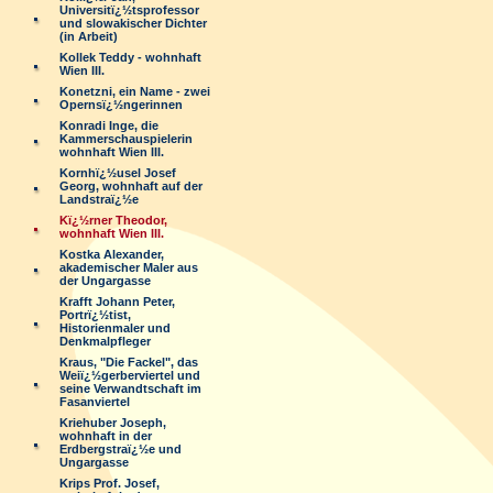
Universitï¿½tsprofessor
und slowakischer Dichter
(in Arbeit)
Kollek Teddy - wohnhaft
Wien III.
Konetzni, ein Name - zwei
Opernsï¿½ngerinnen
Konradi Inge, die
Kammerschauspielerin
wohnhaft Wien III.
Kornhï¿½usel Josef
Georg, wohnhaft auf der
Landstraï¿½e
Kï¿½rner Theodor,
wohnhaft Wien III.
Kostka Alexander,
akademischer Maler aus
der Ungargasse
Krafft Johann Peter,
Portrï¿½tist,
Historienmaler und
Denkmalpfleger
Kraus, "Die Fackel", das
Weiï¿½gerberviertel und
seine Verwandtschaft im
Fasanviertel
Kriehuber Joseph,
wohnhaft in der
Erdbergstraï¿½e und
Ungargasse
Krips Prof. Josef,