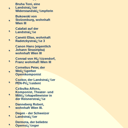
Bruha Toni, eine
Landstraï¿½er
Widerstandskï¿½mpferin
Bukowski von
Stolzenburg, wohnhaft
Wien III
Calafati auf der
Landstraï¿½e
Canetti Elias, wohnhaft
Radetzkystraï¿½e 3
Canon Hans (eigentlich
Johann Strasiripka)
wohnhaft Wien III
Conrad von Hï¿½tzendorf,
Franz wohnhaft Wien III
Cornelius Peter, der
Weiï¿½gerber
Opernkomponist
Csokor, der Landstraï¿½er
PEN-Prï¿½sident
Czibulka Alfons,
Komponist, Theater- und
Militï¿½rkapellmeister in
der Reisnerstraï¿½e
Danneberg Robert,
wohnhaft Wien III.
Degen - der Schweizer
Landstraï¿½er
Dermota, der beliebte
Opernsï¿½nger