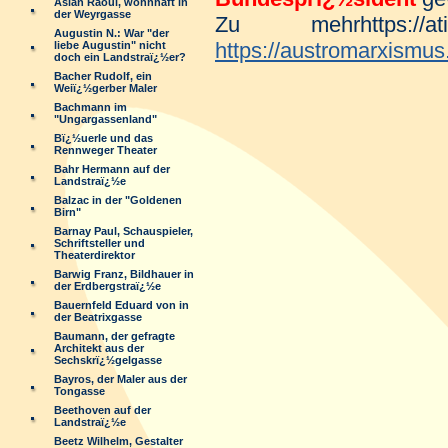
Aslan Raoul, wohnhaft in
der Weyrgasse
Zu mehrhttps://
Augustin N.: War "der
https://austromarxismus
liebe Augustin" nicht
doch ein Landstraï¿½er?
Bacher Rudolf, ein
Weiï¿½gerber Maler
Bachmann im
"Ungargassenland"
Bï¿½uerle und das
Rennweger Theater
Bahr Hermann auf der
Landstraï¿½e
Balzac in der "Goldenen
Birn"
Barnay Paul, Schauspieler,
Schriftsteller und
Theaterdirektor
Barwig Franz, Bildhauer in
der Erdbergstraï¿½e
Bauernfeld Eduard von in
der Beatrixgasse
Baumann, der gefragte
Architekt aus der
Sechskrï¿½gelgasse
Bayros, der Maler aus der
Tongasse
Beethoven auf der
Landstraï¿½e
Beetz Wilhelm, Gestalter