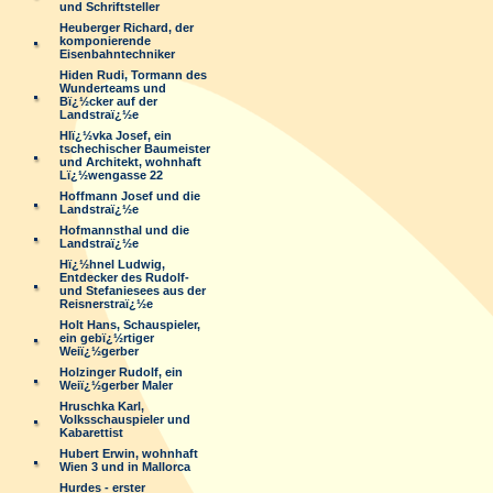
und Schriftsteller
Heuberger Richard, der
komponierende
Eisenbahntechniker
Hiden Rudi, Tormann des
Wunderteams und
Bï¿½cker auf der
Landstraï¿½e
Hlï¿½vka Josef, ein
tschechischer Baumeister
und Architekt, wohnhaft
Lï¿½wengasse 22
Hoffmann Josef und die
Landstraï¿½e
Hofmannsthal und die
Landstraï¿½e
Hï¿½hnel Ludwig,
Entdecker des Rudolf-
und Stefaniesees aus der
Reisnerstraï¿½e
Holt Hans, Schauspieler,
ein gebï¿½rtiger
Weiï¿½gerber
Holzinger Rudolf, ein
Weiï¿½gerber Maler
Hruschka Karl,
Volksschauspieler und
Kabarettist
Hubert Erwin, wohnhaft
Wien 3 und in Mallorca
Hurdes - erster