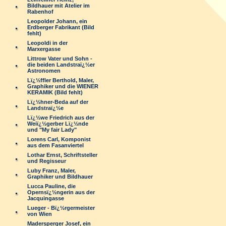
Bildhauer mit Atelier im
Rabenhof
Leopolder Johann, ein
Erdberger Fabrikant (Bild
fehlt)
Leopoldi in der
Marxergasse
Littrow Vater und Sohn -
die beiden Landstraï¿½er
Astronomen
Lï¿½ffler Berthold, Maler,
Graphiker und die WIENER
KERAMIK (Bild fehlt)
Lï¿½hner-Beda auf der
Landstraï¿½e
Lï¿½we Friedrich aus der
Weiï¿½gerber Lï¿½nde
und "My fair Lady"
Lorens Carl, Komponist
aus dem Fasanviertel
Lothar Ernst, Schriftsteller
und Regisseur
Luby Franz, Maler,
Graphiker und Bildhauer
Lucca Pauline, die
Opernsï¿½ngerin aus der
Jacquingasse
Lueger - Bï¿½rgermeister
von Wien
Madersperger Josef, ein