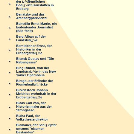
der ï¿½ffentlichen
Bedï¿½rfnisanstalten in
Erdberg
Benatzky und das
Arenbergparkviertel
Benedikt Ernst Martin, ein
bedeutender Journalist
(Bild fehlt)
Berg Alban auf der
Landstraï¿½e
Bernleithner Ernst, der
Historiker in der
Erdbergstraï¿½e
Bienek Gustav und "Die
Rabengasse"
Bing Rudolf, von der
Landstraï¿½e in das New
Yorker Opernhaus
Birago, der Erfinder der
Pionierlaufbrï¿½cke
Birkenstock Johann
Melchior, wohnhaft in der
Erdbergstraï¿½e
Blaas Carl von, der
Historienmaler aus der
Strohgasse
Blaha Paul, der
Volkstheaterdirektor
Blamauer, der Schï¿½pfer
unseres "eisernen
Bestandes"