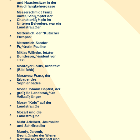
und Hausbesitzer in der
Rauchfangkehrergasse
Messerschmidt Franz
Xaver, Schï¿½pfer der
Charakterkï¿½pfe im
Unteren Belvedere, war ein
Landstraï¿½er
Metternich, der "Kutscher
Europas"
Metternich-Sandor
Fï¿½rstin Pauline
Miklas Wilhelm, letzter
Bundesprï¿½sident vor
1938
Montoyer Louis, Architekt
(Bild fehlt)
Morawetz Franz, der
Erbauer des
Sophienbades
Moser Johann Baptist, der
groï¿½e Landstraï¿½er
Volkssï¿½nger
Moser "Kolo" auf der
Landstraï¿½e
Mozart und die
Landstraï¿½e
Muhr Adelbert, Journalist
und Schriftsteller
Mundy, Jaromir,
Begrï¿½nder der Wiener
Rettungsgesellschaft und