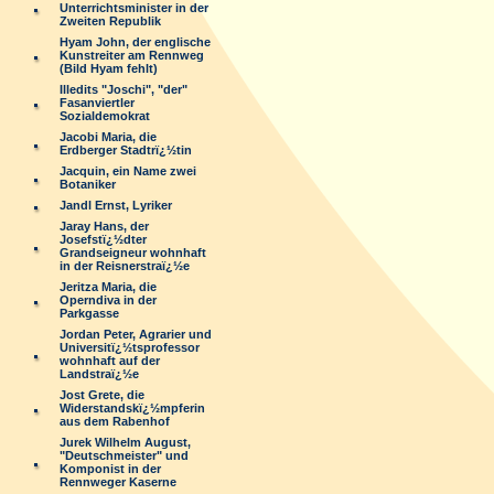
Unterrichtsminister in der
Zweiten Republik
Hyam John, der englische
Kunstreiter am Rennweg
(Bild Hyam fehlt)
Illedits "Joschi", "der"
Fasanviertler
Sozialdemokrat
Jacobi Maria, die
Erdberger Stadtrï¿½tin
Jacquin, ein Name zwei
Botaniker
Jandl Ernst, Lyriker
Jaray Hans, der
Josefstï¿½dter
Grandseigneur wohnhaft
in der Reisnerstraï¿½e
Jeritza Maria, die
Operndiva in der
Parkgasse
Jordan Peter, Agrarier und
Universitï¿½tsprofessor
wohnhaft auf der
Landstraï¿½e
Jost Grete, die
Widerstandskï¿½mpferin
aus dem Rabenhof
Jurek Wilhelm August,
"Deutschmeister" und
Komponist in der
Rennweger Kaserne