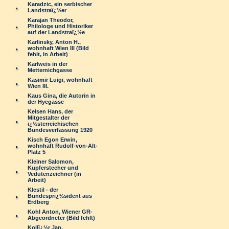
Karadzic, ein serbischer
Landstraï¿½er
Karajan Theodor,
Philologe und Historiker
auf der Landstraï¿½e
Karlinsky, Anton H.,
wohnhaft Wien III (Bild
fehlt, in Arbeit)
Karlweis in der
Metternichgasse
Kasimir Luigi, wohnhaft
Wien III.
Kaus Gina, die Autorin in
der Hyegasse
Kelsen Hans, der
Mitgestalter der
ï¿½sterreichischen
Bundesverfassung 1920
Kisch Egon Erwin,
wohnhaft Rudolf-von-Alt-
Platz 5
Kleiner Salomon,
Kupferstecher und
Vedutenzeichner (in
Arbeit)
Klestil - der
Bundesprï¿½sident aus
Erdberg
Kohl Anton, Wiener GR-
Abgeordneter (Bild fehlt)
Kollï¿½r Jan,