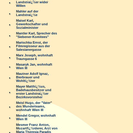
Landstraï¿½er wider
Willen
Mahler auf der
Landstraï¿½e
Maisel Karl,
Gewerkschafter und
Sozialminister
Mantler Karl, Sprecher des
"Siebener-Komitees"
Marischka Ernst, der
Filmregisseur aus der
Salesianergasse
Marx Joseph, wohnhaft
Traungasse 6
Masaryk Jan, wohnhaft
Wien III
Mautner Adolf Ignaz,
Bierbrauer und
Wohltï¿½ter
Mayer Matthï¿½us,
Badehausbesitzer und
erster Landstraï¿½er
Bezirksvorsteher
Meisl Hugo, der "Vater"
des Wunderteams,
wohnhaft Wien III
Mendel Gregor, wohnhaft
Wien III
Mesmer Franz Anton,
Mozartfï¿½rderer, Arzt von
Maria Theresia Paradis