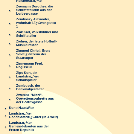
Reisnerstraï¿½e
Zeemann Dorothea, die
Schriftstellerin aus der
Lorbeergasse
Zemlinsky Alexander,
wohnhaft Lï¿½wengasse
1
Ziak Karl, Volksbildner und
Schriftsteller
Ziehrer, der letzte Hofball-
Musikdirektor
Zimmerl Christl, Erste
Solotï¿½nzerin der
Staatsoper
Zinnemann Fred,
Regisseur
Zips Kurt, ein
Landstraï¿½er
Schauspieler
Zumbusch, der
Denkmalgestalter
Zwerenz "Mizzi",
Operettensoubrette aus
der Beatrixgasse
KunstHausWien
Landstraï¿½er
Gedenktafelfï¿½hrer (in Arbeit)
Landstraï¿½er
Gemeindebauten aus der
Ersten Republik