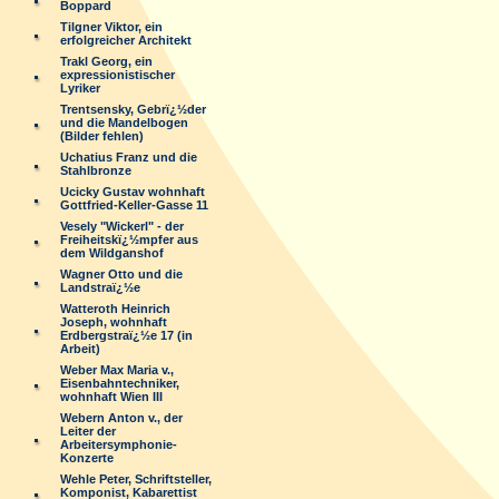
Boppard
Tilgner Viktor, ein
erfolgreicher Architekt
Trakl Georg, ein
expressionistischer
Lyriker
Trentsensky, Gebrï¿½der
und die Mandelbogen
(Bilder fehlen)
Uchatius Franz und die
Stahlbronze
Ucicky Gustav wohnhaft
Gottfried-Keller-Gasse 11
Vesely "Wickerl" - der
Freiheitskï¿½mpfer aus
dem Wildganshof
Wagner Otto und die
Landstraï¿½e
Watteroth Heinrich
Joseph, wohnhaft
Erdbergstraï¿½e 17 (in
Arbeit)
Weber Max Maria v.,
Eisenbahntechniker,
wohnhaft Wien III
Webern Anton v., der
Leiter der
Arbeitersymphonie-
Konzerte
Wehle Peter, Schriftsteller,
Komponist, Kabarettist