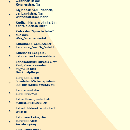
wohnhaft in der
Reisnerstraï¿½e
Kï¿½beck Karl Friedrich,
der Landstraï¿½er
Wirtschaftsfachmann
Kudlich Hans, wohnhaft in
der "Goldenen Birn"
Kuh - der "Sprechsteller"
aus dem
Weiï¿½gerberviertel
Kundmann Carl, Atelier
Landstraï¿½er Gï¿½rtel 3
Kunschak Leopold,
geboren im Laveran-Haus
Lanckoronski-Brzezie Graf
Karl, Kunstsammler,
Mï¿½zen und
Denkmalpfleger
Lang Lotte, die
Josefstadt-Schauspielerin
aus der Radetzkystraï¿½e
Lanner und die
Landstraï¿½e
Lehar Franz, wohnhaft
Marokkanergasse 20
Leherb Helmut, wohnhaft
Wien III
Lehmann Lotte, die
Turandot vom
Arenbergring
Leinfellner Heinz,