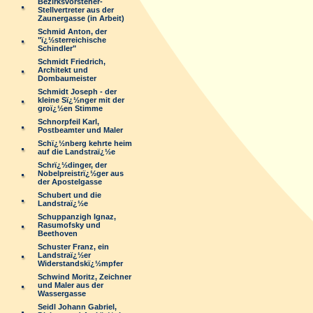
Bezirksvorsteher-
Stellvertreter aus der
Zaunergasse (in Arbeit)
Schmid Anton, der
"ï¿½sterreichische
Schindler"
Schmidt Friedrich,
Architekt und
Dombaumeister
Schmidt Joseph - der
kleine Sï¿½nger mit der
groï¿½en Stimme
Schnorpfeil Karl,
Postbeamter und Maler
Schï¿½nberg kehrte heim
auf die Landstraï¿½e
Schrï¿½dinger, der
Nobelpreistrï¿½ger aus
der Apostelgasse
Schubert und die
Landstraï¿½e
Schuppanzigh Ignaz,
Rasumofsky und
Beethoven
Schuster Franz, ein
Landstraï¿½er
Widerstandskï¿½mpfer
Schwind Moritz, Zeichner
und Maler aus der
Wassergasse
Seidl Johann Gabriel,