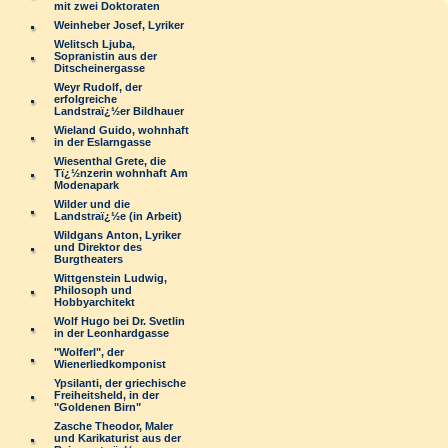
mit zwei Doktoraten
Weinheber Josef, Lyriker
Welitsch Ljuba,
Sopranistin aus der
Ditscheinergasse
Weyr Rudolf, der
erfolgreiche
Landstraï¿½er Bildhauer
Wieland Guido, wohnhaft
in der Eslarngasse
Wiesenthal Grete, die
Tï¿½nzerin wohnhaft Am
Modenapark
Wilder und die
Landstraï¿½e (in Arbeit)
Wildgans Anton, Lyriker
und Direktor des
Burgtheaters
Wittgenstein Ludwig,
Philosoph und
Hobbyarchitekt
Wolf Hugo bei Dr. Svetlin
in der Leonhardgasse
"Wolferl", der
Wienerliedkomponist
Ypsilanti, der griechische
Freiheitsheld, in der
"Goldenen Birn"
Zasche Theodor, Maler
und Karikaturist aus der