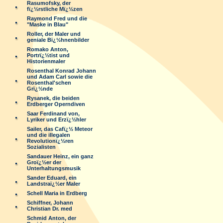
Rasumofsky, der
fï¿½rstliche Mï¿½zen
Raymond Fred und die
"Maske in Blau"
Roller, der Maler und
geniale Bï¿½hnenbilder
Romako Anton,
Portrï¿½tist und
Historienmaler
Rosenthal Konrad Johann
und Adam Carl sowie die
Rosenthal'schen
Grï¿½nde
Rysanek, die beiden
Erdberger Operndiven
Saar Ferdinand von,
Lyriker und Erzï¿½hler
Sailer, das Cafï¿½ Meteor
und die illegalen
Revolutionï¿½ren
Sozialisten
Sandauer Heinz, ein ganz
Groï¿½er der
Unterhaltungsmusik
Sander Eduard, ein
Landstraï¿½er Maler
Schell Maria in Erdberg
Schiffner, Johann
Christian Dr. med
Schmid Anton, der