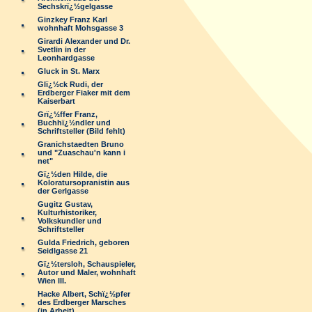
Sechskrï¿½gelgasse
Ginzkey Franz Karl
wohnhaft Mohsgasse 3
Girardi Alexander und Dr.
Svetlin in der
Leonhardgasse
Gluck in St. Marx
Glï¿½ck Rudi, der
Erdberger Fiaker mit dem
Kaiserbart
Grï¿½ffer Franz,
Buchhï¿½ndler und
Schriftsteller (Bild fehlt)
Granichstaedten Bruno
und "Zuaschau'n kann i
net"
Gï¿½den Hilde, die
Koloratursopranistin aus
der Gerlgasse
Gugitz Gustav,
Kulturhistoriker,
Volkskundler und
Schriftsteller
Gulda Friedrich, geboren
Seidlgasse 21
Gï¿½tersloh, Schauspieler,
Autor und Maler, wohnhaft
Wien III.
Hacke Albert, Schï¿½pfer
des Erdberger Marsches
(in Arbeit)