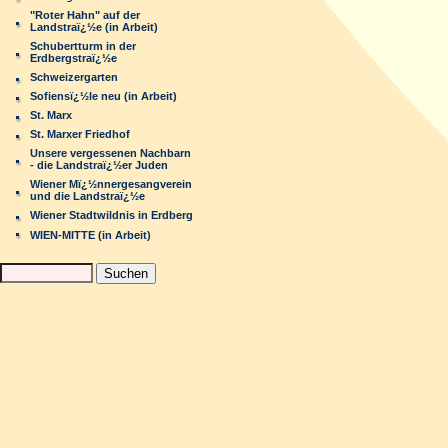
"Roter Hahn" auf der
Landstraï¿½e (in Arbeit)
Schubertturm in der
Erdbergstraï¿½e
Schweizergarten
Sofiensï¿½le neu (in Arbeit)
St. Marx
St. Marxer Friedhof
Unsere vergessenen Nachbarn
- die Landstraï¿½er Juden
Wiener Mï¿½nnergesangverein
und die Landstraï¿½e
Wiener Stadtwildnis in Erdberg
WIEN-MITTE (in Arbeit)