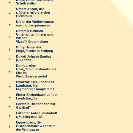
Schriftsteller
Dreher Anton, der
ï¿½ltere, erfolgreicher
Bierbrauer
Drdla, der Violinvirtuose
aus der Jacquingasse
Drimmel Heinrich -
Unterrichtsminister und
Wiener
Vizebï¿½rgermeister
Drory Henry, der
Englï¿½nder in Erdberg
Dukati Johann Baptist
(Bild fehlt)
Dumba, eine
Groï¿½handelsfamilie mit
Sitz im
Weiï¿½gerberviertel
Dworzak Karl, Leiter des
Landstraï¿½er
Mï¿½nnergesangvereins
Ebner-Eschenbach auf der
Landstraï¿½e
Eckstein-Diener oder "Sir
Galahad"
Edthofer Anton, wohnhaft
ï¿½lzeltgasse 1A
Egger-Lienz, der
Historienmaler wohnte in
der Veithgasse