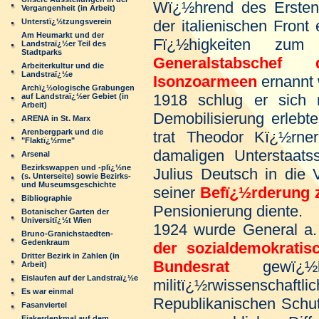
Wï¿½hrend des Ersten
Vergangenheit (in Arbeit)
Unterstï¿½tzungsverein
der italienischen Front
Am Heumarkt und der
Fï¿½higkeiten z
Landstraï¿½er Teil des
Stadtparks
Generalstabschef
Arbeiterkultur und die
Landstraï¿½e
Isonzoarmeen
ernannt
Archï¿½ologische Grabungen
1918 schlug er sich
auf Landstraï¿½er Gebiet (in
Arbeit)
Demobilisierung erlebt
ARENA in St. Marx
Arenbergpark und die
trat Theodor Kï¿½rn
"Flaktï¿½rme"
damaligen Unterstaats
Arsenal
Bezirkswappen und -plï¿½ne
Julius Deutsch in die 
(s. Unterseite) sowie Bezirks-
und Museumsgeschichte
seiner
Befï¿½rderung
Bibliographie
Pensionierung diente.
Botanischer Garten der
Universitï¿½t Wien
1924 wurde General a
Bruno-Granichstaedten-
Gedenkraum
der sozialdemokratis
Dritter Bezirk in Zahlen (in
Bundesrat
gewï¿½h
Arbeit)
Eislaufen auf der Landstraï¿½e
militï¿½rwissenschaftli
Es war einmal
Republikanischen Schut
Fasanviertel
Fiakerdenkmal auf dem