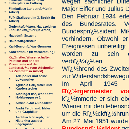
wegen sachlicher Diff
Fiakerplatz in Erdberg
Major Eifler und Julius
Filmkulisse Landstraï¿½e (in
Arbeit)
Den Februar 1934 erle
Fuï¿½ballsport im 3. Bezirk (in
Arbeit)
des Bundesrates. V
Gedenkstï¿½tten, Hauszeichen
Bundesprï¿½sident Mi
und Denkmï¿½ler (in Arbeit)
Hauptmï¿½nzamt
verhindern. Obwohl er
Haus Wittgenstein
Ereignissen unbeteiligt 
Karl-Borromï¿½us-Brunnen
Konzerthaus (in Vorbereitung)
worden zu sein ein
Kï¿½nstler, Wissenschafter,
verbï¿½ï¿½en.
Politiker und andere
Prominente auf der
Wï¿½hrend des Zweiten
Landstraï¿½e (von Adelpoller
bis Zwerenz: in Arbeit)
zur Widerstandsbewegu
Adelpoller und seine
Lokomotive
Im April 1945 w
Agricola Carl, Maler und
Kupferstecher
Bï¿½rgermeister v
Aichinger Ilse, wohnhaft
kï¿½mmerte er sich eb
Hohlweggasse 1
Althan, Graf Gundacker
Wiener mit den lebensn
Andri Ferdinand, Maler
und Graphiker
um die Rï¿½ckfï¿½hrun
Aschbach Joseph, der
Am 27. Mai 1951 wurde 
Historiker aus der
Lagergasse
Bundesprï¿½sident
ge