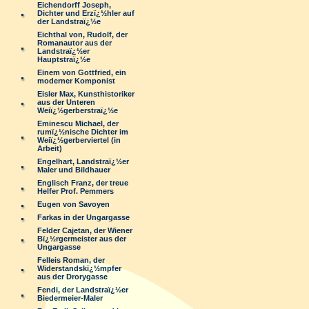
Eichendorff Joseph,
Dichter und Erzï¿½hler auf
der Landstraï¿½e
Eichthal von, Rudolf, der
Romanautor aus der
Landstraï¿½er
Hauptstraï¿½e
Einem von Gottfried, ein
moderner Komponist
Eisler Max, Kunsthistoriker
aus der Unteren
Weiï¿½gerberstraï¿½e
Eminescu Michael, der
rumï¿½nische Dichter im
Weiï¿½gerberviertel (in
Arbeit)
Engelhart, Landstraï¿½er
Maler und Bildhauer
Englisch Franz, der treue
Helfer Prof. Pemmers
Eugen von Savoyen
Farkas in der Ungargasse
Felder Cajetan, der Wiener
Bï¿½rgermeister aus der
Ungargasse
Felleis Roman, der
Widerstandskï¿½mpfer
aus der Drorygasse
Fendi, der Landstraï¿½er
Biedermeier-Maler