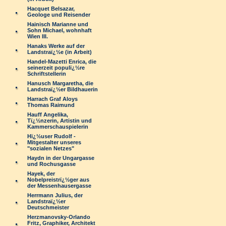
Hacquet Belsazar,
Geologe und Reisender
Hainisch Marianne und
Sohn Michael, wohnhaft
Wien III.
Hanaks Werke auf der
Landstraï¿½e (in Arbeit)
Handel-Mazetti Enrica, die
seinerzeit populï¿½re
Schriftstellerin
Hanusch Margaretha, die
Landstraï¿½er Bildhauerin
Harrach Graf Aloys
Thomas Raimund
Hauff Angelika,
Tï¿½nzerin, Artistin und
Kammerschauspielerin
Hï¿½user Rudolf -
Mitgestalter unseres
"sozialen Netzes"
Haydn in der Ungargasse
und Rochusgasse
Hayek, der
Nobelpreistrï¿½ger aus
der Messenhausergasse
Herrmann Julius, der
Landstraï¿½er
Deutschmeister
Herzmanovsky-Orlando
Fritz, Graphiker, Architekt