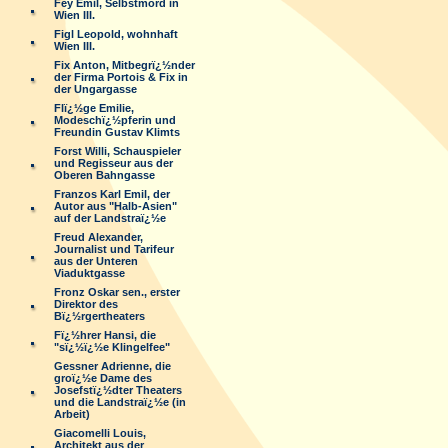
Fey Emil, Selbstmord in
Wien III.
Figl Leopold, wohnhaft
Wien III.
Fix Anton, Mitbegrï¿½nder
der Firma Portois & Fix in
der Ungargasse
Flï¿½ge Emilie,
Modeschï¿½pferin und
Freundin Gustav Klimts
Forst Willi, Schauspieler
und Regisseur aus der
Oberen Bahngasse
Franzos Karl Emil, der
Autor aus "Halb-Asien"
auf der Landstraï¿½e
Freud Alexander,
Journalist und Tarifeur
aus der Unteren
Viaduktgasse
Fronz Oskar sen., erster
Direktor des
Bï¿½rgertheaters
Fï¿½hrer Hansi, die
"sï¿½ï¿½e Klingelfee"
Gessner Adrienne, die
groï¿½e Dame des
Josefstï¿½dter Theaters
und die Landstraï¿½e (in
Arbeit)
Giacomelli Louis,
Architekt aus der