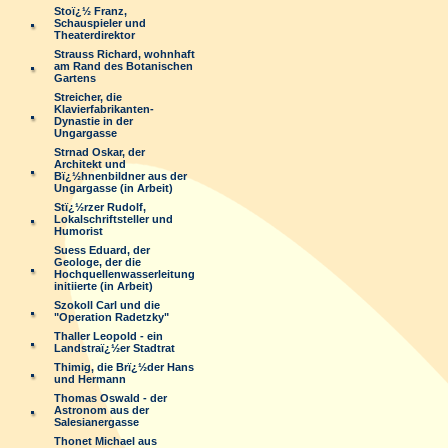
Stoï¿½ Franz,
Schauspieler und
Theaterdirektor
Strauss Richard, wohnhaft
am Rand des Botanischen
Gartens
Streicher, die
Klavierfabrikanten-
Dynastie in der
Ungargasse
Strnad Oskar, der
Architekt und
Bï¿½hnenbildner aus der
Ungargasse (in Arbeit)
Stï¿½rzer Rudolf,
Lokalschriftsteller und
Humorist
Suess Eduard, der
Geologe, der die
Hochquellenwasserleitung
initiierte (in Arbeit)
Szokoll Carl und die
"Operation Radetzky"
Thaller Leopold - ein
Landstraï¿½er Stadtrat
Thimig, die Brï¿½der Hans
und Hermann
Thomas Oswald - der
Astronom aus der
Salesianergasse
Thonet Michael aus