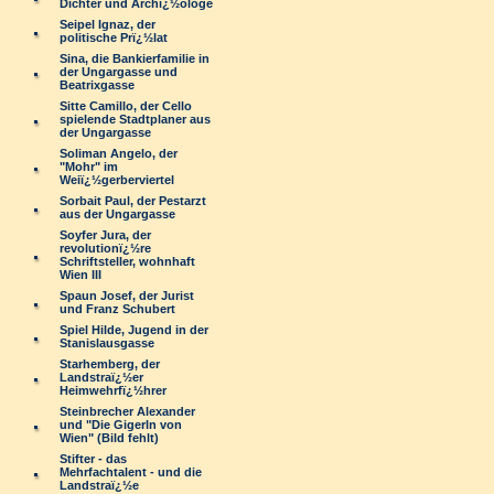
Dichter und Archï¿½ologe
Seipel Ignaz, der
politische Prï¿½lat
Sina, die Bankierfamilie in
der Ungargasse und
Beatrixgasse
Sitte Camillo, der Cello
spielende Stadtplaner aus
der Ungargasse
Soliman Angelo, der
"Mohr" im
Weiï¿½gerberviertel
Sorbait Paul, der Pestarzt
aus der Ungargasse
Soyfer Jura, der
revolutionï¿½re
Schriftsteller, wohnhaft
Wien III
Spaun Josef, der Jurist
und Franz Schubert
Spiel Hilde, Jugend in der
Stanislausgasse
Starhemberg, der
Landstraï¿½er
Heimwehrfï¿½hrer
Steinbrecher Alexander
und "Die Gigerln von
Wien" (Bild fehlt)
Stifter - das
Mehrfachtalent - und die
Landstraï¿½e