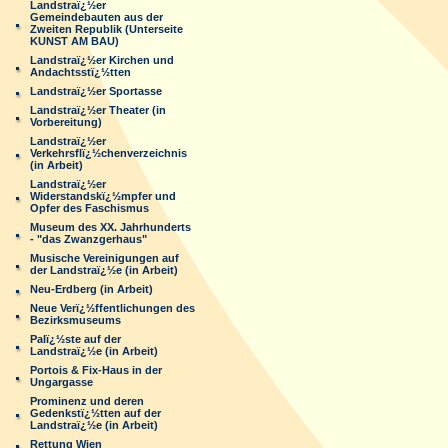
Landstraï¿½er
Gemeindebauten aus der
Zweiten Republik (Unterseite
KUNST AM BAU)
Landstraï¿½er Kirchen und
Andachtsstï¿½tten
Landstraï¿½er Sportasse
Landstraï¿½er Theater (in
Vorbereitung)
Landstraï¿½er
Verkehrsflï¿½chenverzeichnis
(in Arbeit)
Landstraï¿½er
Widerstandskï¿½mpfer und
Opfer des Faschismus
Museum des XX. Jahrhunderts
- "das Zwanzgerhaus"
Musische Vereinigungen auf
der Landstraï¿½e (in Arbeit)
Neu-Erdberg (in Arbeit)
Neue Verï¿½ffentlichungen des
Bezirksmuseums
Palï¿½ste auf der
Landstraï¿½e (in Arbeit)
Portois & Fix-Haus in der
Ungargasse
Prominenz und deren
Gedenkstï¿½tten auf der
Landstraï¿½e (in Arbeit)
Rettung Wien