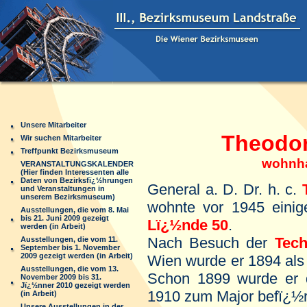
Unsere Mitarbeiter
Theodor Kï
Wir suchen Mitarbeiter
Treffpunkt Bezirksmuseum
wohnhaft Wi
VERANSTALTUNGSKALENDER
(Hier finden Interessenten alle
Daten von Bezirksfï¿½hrungen
General a. D. Dr. h. c.
und Veranstaltungen in
unserem Bezirksmuseum)
wohnte vor 1945 eini
Ausstellungen, die vom 8. Mai
bis 21. Juni 2009 gezeigt
Lï¿½nde 50
.
werden (in Arbeit)
Nach Besuch der
Tech
Ausstellungen, die vom 11.
September bis 1. November
2009 gezeigt werden (in Arbeit)
Wien wurde er 1894 als
Ausstellungen, die vom 13.
Schon 1899 wurde er d
November 2009 bis 31.
Jï¿½nner 2010 gezeigt werden
1910 zum Major befï¿½r
(in Arbeit)
Unsere Ausstellungen in der