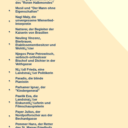
des "Roten Halbmondes"
Musil und "Der Mann ohne
Eigenschaften"
Nagl Maly, die
unvergessene Wienerlied-
Interpretin
Natterer, der Begleiter der
Kaiserin von Brasilien
Neuling Vinzenz,
Bierbrauer,
Etablissementbesitzer und
Wohltï¿½ter
Njegos Petar Petrowitsch,
serbisch-orthodoxer
Bischof und Dichter in der
Veithgasse
Nï¿½dl Frieda, eine
Landstraï¿½er Politikerin
Paradis, die blinde
Pianistin
Parhamer Ignaz, der
"Kindergeneral"
Pawlik Eva, die
Landstraï¿½er
Eiskunstlï¿½uferin und
Filmschauspielerin
Payer Julius, der
Nordpolforscher aus der
Bechardgasse
Pemmer Hans, der Retter
des St. Marxer Friedhofs