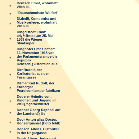
Deutsch Ernst, wohnhaft
Wien III.
"Deutschmeister-Wolferl"
Diabelli, Komponist und
Musikverleger, wohnhaft
Wien III.
Dingelstedt Franz
erï¿½ffnete am 25. Mai
1869 die Wiener
Staatsoper
Dinghofer Franz rief am
12. November 1918 von
der Parlamentsrampe die
Republik
Deutschï¿½sterreich aus
Dirr Rudolf, der
Karikaturist aus der
Fasangasse
Ditmar Karl Rudolf, der
Erdberger
Petroleumlampenfabrikant
Doderer Heimito von,
Kindheit und Jugend im
Weiï¿½gerberviertel
Donner Georg Raphael auf
der Landstraï¿½e
Door Anton alias Doctor,
Konzertpianist (Foto fehlt)
Dopsch Alfons, Historiker
in der Ungargasse
Drach Albert, Jurist und