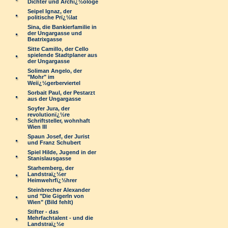
Dichter und Archï¿½ologe
Seipel Ignaz, der
politische Prï¿½lat
Sina, die Bankierfamilie in
der Ungargasse und
Beatrixgasse
Sitte Camillo, der Cello
spielende Stadtplaner aus
der Ungargasse
Soliman Angelo, der
"Mohr" im
Weiï¿½gerberviertel
Sorbait Paul, der Pestarzt
aus der Ungargasse
Soyfer Jura, der
revolutionï¿½re
Schriftsteller, wohnhaft
Wien III
Spaun Josef, der Jurist
und Franz Schubert
Spiel Hilde, Jugend in der
Stanislausgasse
Starhemberg, der
Landstraï¿½er
Heimwehrfï¿½hrer
Steinbrecher Alexander
und "Die Gigerln von
Wien" (Bild fehlt)
Stifter - das
Mehrfachtalent - und die
Landstraï¿½e