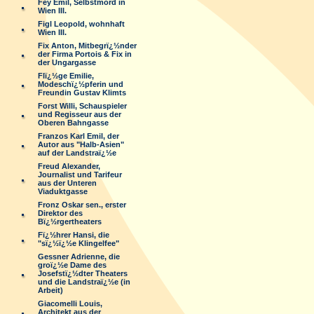
Fey Emil, Selbstmord in
Wien III.
Figl Leopold, wohnhaft
Wien III.
Fix Anton, Mitbegrï¿½nder
der Firma Portois & Fix in
der Ungargasse
Flï¿½ge Emilie,
Modeschï¿½pferin und
Freundin Gustav Klimts
Forst Willi, Schauspieler
und Regisseur aus der
Oberen Bahngasse
Franzos Karl Emil, der
Autor aus "Halb-Asien"
auf der Landstraï¿½e
Freud Alexander,
Journalist und Tarifeur
aus der Unteren
Viaduktgasse
Fronz Oskar sen., erster
Direktor des
Bï¿½rgertheaters
Fï¿½hrer Hansi, die
"sï¿½ï¿½e Klingelfee"
Gessner Adrienne, die
groï¿½e Dame des
Josefstï¿½dter Theaters
und die Landstraï¿½e (in
Arbeit)
Giacomelli Louis,
Architekt aus der