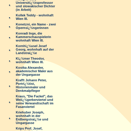
Universitï¿½tsprofessor
und slowakischer Dichter
(in Arbeit)
Kollek Teddy - wohnhaft
Wien III.
Konetzni, ein Name - zwei
Opernsï¿½ngerinnen
Konradi Inge, die
Kammerschauspielerin
wohnhaft Wien III.
Kornhï¿½usel Josef
Georg, wohnhaft auf der
Landstraï¿½e
Kï¿½rner Theodor,
wohnhaft Wien III.
Kostka Alexander,
akademischer Maler aus
der Ungargasse
Krafft Johann Peter,
Portrï¿½tist,
Historienmaler und
Denkmalpfleger
Kraus, "Die Fackel", das
Weiï¿½gerberviertel und
seine Verwandtschaft im
Fasanviertel
Kriehuber Joseph,
wohnhaft in der
Erdbergstraï¿½e und
Ungargasse
Krips Prof. Josef,