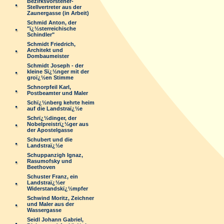
Bezirksvorsteher-
Stellvertreter aus der
Zaunergasse (in Arbeit)
Schmid Anton, der
"ï¿½sterreichische
Schindler"
Schmidt Friedrich,
Architekt und
Dombaumeister
Schmidt Joseph - der
kleine Sï¿½nger mit der
groï¿½en Stimme
Schnorpfeil Karl,
Postbeamter und Maler
Schï¿½nberg kehrte heim
auf die Landstraï¿½e
Schrï¿½dinger, der
Nobelpreistrï¿½ger aus
der Apostelgasse
Schubert und die
Landstraï¿½e
Schuppanzigh Ignaz,
Rasumofsky und
Beethoven
Schuster Franz, ein
Landstraï¿½er
Widerstandskï¿½mpfer
Schwind Moritz, Zeichner
und Maler aus der
Wassergasse
Seidl Johann Gabriel,