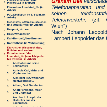
Graham Bell
verschied
Fiakerplatz in Erdberg
Telefonapparaten un
Filmkulisse Landstraï¿½e (in
Arbeit)
seinen Telefonsta
Fuï¿½ballsport im 3. Bezirk (in
Arbeit)
Telefonverkehr.
(zit: C
Gedenkstï¿½tten, Hauszeichen
Wien")
und Denkmï¿½ler (in Arbeit)
Hauptmï¿½nzamt
Nach Johann Leopold
Haus Wittgenstein
Lambert Leopolder das 
Karl-Borromï¿½us-Brunnen
Konzerthaus (in Vorbereitung)
Kï¿½nstler, Wissenschafter,
Politiker und andere
Prominente auf der
Landstraï¿½e (von Adelpoller
bis Zwerenz: in Arbeit)
Adelpoller und seine
Lokomotive
Agricola Carl, Maler und
Kupferstecher
Aichinger Ilse, wohnhaft
Hohlweggasse 1
Althan, Graf Gundacker
Andri Ferdinand, Maler
und Graphiker
Aschbach Joseph, der
Historiker aus der
Lagergasse