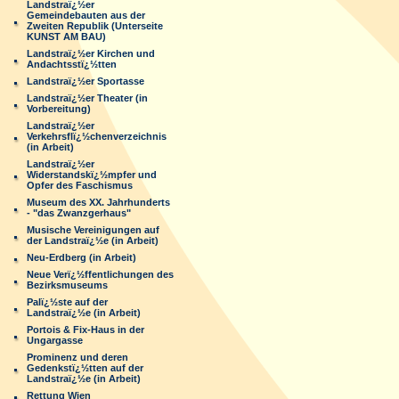
Landstraï¿½er
Gemeindebauten aus der
Zweiten Republik (Unterseite
KUNST AM BAU)
Landstraï¿½er Kirchen und
Andachtsstï¿½tten
Landstraï¿½er Sportasse
Landstraï¿½er Theater (in
Vorbereitung)
Landstraï¿½er
Verkehrsflï¿½chenverzeichnis
(in Arbeit)
Landstraï¿½er
Widerstandskï¿½mpfer und
Opfer des Faschismus
Museum des XX. Jahrhunderts
- "das Zwanzgerhaus"
Musische Vereinigungen auf
der Landstraï¿½e (in Arbeit)
Neu-Erdberg (in Arbeit)
Neue Verï¿½ffentlichungen des
Bezirksmuseums
Palï¿½ste auf der
Landstraï¿½e (in Arbeit)
Portois & Fix-Haus in der
Ungargasse
Prominenz und deren
Gedenkstï¿½tten auf der
Landstraï¿½e (in Arbeit)
Rettung Wien