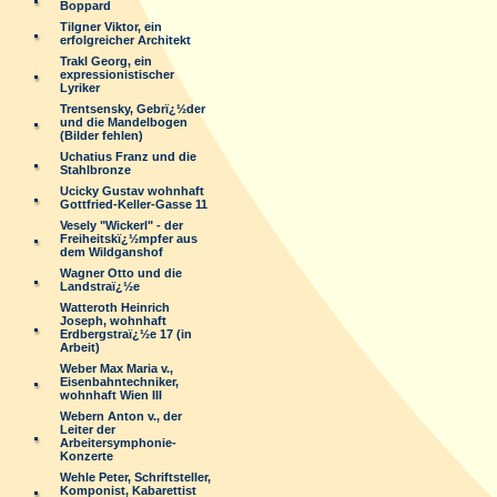
Boppard
Tilgner Viktor, ein
erfolgreicher Architekt
Trakl Georg, ein
expressionistischer
Lyriker
Trentsensky, Gebrï¿½der
und die Mandelbogen
(Bilder fehlen)
Uchatius Franz und die
Stahlbronze
Ucicky Gustav wohnhaft
Gottfried-Keller-Gasse 11
Vesely "Wickerl" - der
Freiheitskï¿½mpfer aus
dem Wildganshof
Wagner Otto und die
Landstraï¿½e
Watteroth Heinrich
Joseph, wohnhaft
Erdbergstraï¿½e 17 (in
Arbeit)
Weber Max Maria v.,
Eisenbahntechniker,
wohnhaft Wien III
Webern Anton v., der
Leiter der
Arbeitersymphonie-
Konzerte
Wehle Peter, Schriftsteller,
Komponist, Kabarettist