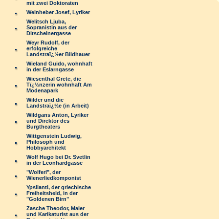
mit zwei Doktoraten
Weinheber Josef, Lyriker
Welitsch Ljuba,
Sopranistin aus der
Ditscheinergasse
Weyr Rudolf, der
erfolgreiche
Landstraï¿½er Bildhauer
Wieland Guido, wohnhaft
in der Eslarngasse
Wiesenthal Grete, die
Tï¿½nzerin wohnhaft Am
Modenapark
Wilder und die
Landstraï¿½e (in Arbeit)
Wildgans Anton, Lyriker
und Direktor des
Burgtheaters
Wittgenstein Ludwig,
Philosoph und
Hobbyarchitekt
Wolf Hugo bei Dr. Svetlin
in der Leonhardgasse
"Wolferl", der
Wienerliedkomponist
Ypsilanti, der griechische
Freiheitsheld, in der
"Goldenen Birn"
Zasche Theodor, Maler
und Karikaturist aus der