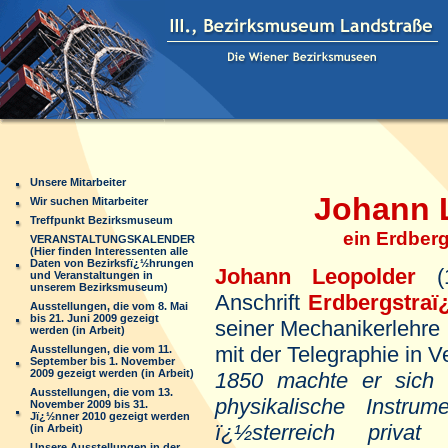
Unsere Mitarbeiter
Johann Leo
Wir suchen Mitarbeiter
Treffpunkt Bezirksmuseum
ein Erdberger 
VERANSTALTUNGSKALENDER
(Hier finden Interessenten alle
Daten von Bezirksfï¿½hrungen
Johann Leopolder
(1
und Veranstaltungen in
unserem Bezirksmuseum)
Anschrift
Erdbergstraï
Ausstellungen, die vom 8. Mai
bis 21. Juni 2009 gezeigt
seiner Mechanikerlehre 
werden (in Arbeit)
mit der Telegraphie in V
Ausstellungen, die vom 11.
September bis 1. November
2009 gezeigt werden (in Arbeit)
1850
machte er sich 
Ausstellungen, die vom 13.
physikalische Instru
November 2009 bis 31.
Jï¿½nner 2010 gezeigt werden
ï¿½sterreich privat
(in Arbeit)
Unsere Ausstellungen in der