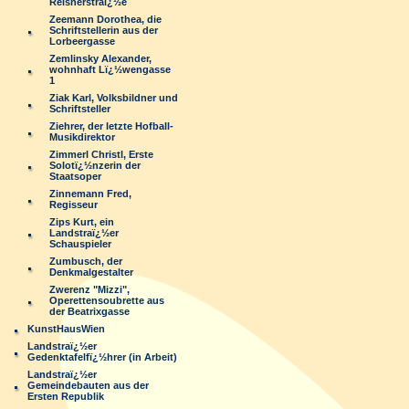
Reisnerstraï¿½e
Zeemann Dorothea, die
Schriftstellerin aus der
Lorbeergasse
Zemlinsky Alexander,
wohnhaft Lï¿½wengasse
1
Ziak Karl, Volksbildner und
Schriftsteller
Ziehrer, der letzte Hofball-
Musikdirektor
Zimmerl Christl, Erste
Solotï¿½nzerin der
Staatsoper
Zinnemann Fred,
Regisseur
Zips Kurt, ein
Landstraï¿½er
Schauspieler
Zumbusch, der
Denkmalgestalter
Zwerenz "Mizzi",
Operettensoubrette aus
der Beatrixgasse
KunstHausWien
Landstraï¿½er
Gedenktafelfï¿½hrer (in Arbeit)
Landstraï¿½er
Gemeindebauten aus der
Ersten Republik