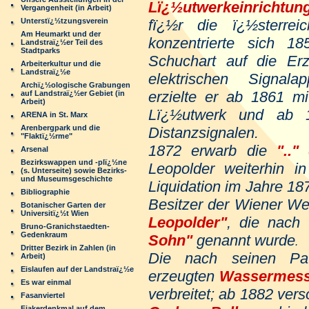
Lï¿½utwerkeinrichtun
Vergangenheit (in Arbeit)
Unterstï¿½tzungsverein
fï¿½r die ï¿½sterreic
Am Heumarkt und der
konzentrierte sich 1
Landstraï¿½er Teil des
Stadtparks
Schuchart auf die Er
Arbeiterkultur und die
Landstraï¿½e
elektrischen Signala
Archï¿½ologische Grabungen
erzielte er ab 1861 mi
auf Landstraï¿½er Gebiet (in
Arbeit)
Lï¿½utwerk und ab 1
ARENA in St. Marx
Arenbergpark und die
Distanzsignalen.
"Flaktï¿½rme"
1872 erwarb die
".."
d
Arsenal
Bezirkswappen und -plï¿½ne
Leopolder weiterhin i
(s. Unterseite) sowie Bezirks-
und Museumsgeschichte
Liquidation im Jahre 1
Bibliographie
Besitzer der Wiener We
Botanischer Garten der
Universitï¿½t Wien
Leopolder"
, die nach 
Bruno-Granichstaedten-
Gedenkraum
Sohn"
genannt wurde
.
Dritter Bezirk in Zahlen (in
Die nach seinen Pa
Arbeit)
Eislaufen auf der Landstraï¿½e
erzeugten
Wassermess
Es war einmal
verbreitet; ab 1882 vers
Fasanviertel
Fiakerdenkmal auf dem