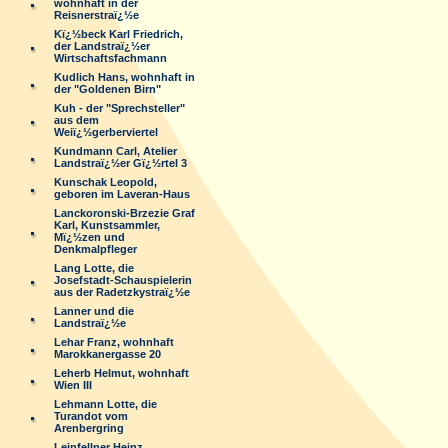
wohnhaft in der
Reisnerstraï¿½e
Kï¿½beck Karl Friedrich,
der Landstraï¿½er
Wirtschaftsfachmann
Kudlich Hans, wohnhaft in
der "Goldenen Birn"
Kuh - der "Sprechsteller"
aus dem
Weiï¿½gerberviertel
Kundmann Carl, Atelier
Landstraï¿½er Gï¿½rtel 3
Kunschak Leopold,
geboren im Laveran-Haus
Lanckoronski-Brzezie Graf
Karl, Kunstsammler,
Mï¿½zen und
Denkmalpfleger
Lang Lotte, die
Josefstadt-Schauspielerin
aus der Radetzkystraï¿½e
Lanner und die
Landstraï¿½e
Lehar Franz, wohnhaft
Marokkanergasse 20
Leherb Helmut, wohnhaft
Wien III
Lehmann Lotte, die
Turandot vom
Arenbergring
Leinfellner Heinz,