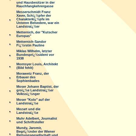
und Hausbesitzer in der
Rauchfangkehrergasse
Messerschmidt Franz
Xaver, Schï¿½pfer der
Charakterkï¿½pfe im
Unteren Belvedere, war ein
Landstraï¿½er
Metternich, der "Kutscher
Europas"
Metternich-Sandor
Fï¿½rstin Pauline
Miklas Wilhelm, letzter
Bundesprï¿½sident vor
1938
Montoyer Louis, Architekt
(Bild fehlt)
Morawetz Franz, der
Erbauer des
Sophienbades
Moser Johann Baptist, der
groï¿½e Landstraï¿½er
Volkssï¿½nger
Moser "Kolo" auf der
Landstraï¿½e
Mozart und die
Landstraï¿½e
Muhr Adelbert, Journalist
und Schriftsteller
Mundy, Jaromir,
Begrï¿½nder der Wiener
Rettungsgesellschaft und