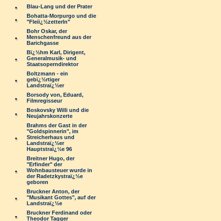
Blau-Lang und der Prater
Bohatta-Morpurgo und die
"Fleiï¿½zetterln"
Bohr Oskar, der
Menschenfreund aus der
Barichgasse
Bï¿½hm Karl, Dirigent,
Generalmusik- und
Staatsoperndirektor
Boltzmann - ein
gebï¿½rtiger
Landstraï¿½er
Borsody von, Eduard,
Filmregisseur
Boskovsky Willi und die
Neujahrskonzerte
Brahms der Gast in der
"Goldspinnerin", im
Streicherhaus und
Landstraï¿½er
Hauptstraï¿½e 96
Breitner Hugo, der
"Erfinder" der
Wohnbausteuer wurde in
der Radetzkystraï¿½e
geboren
Bruckner Anton, der
"Musikant Gottes", auf der
Landstraï¿½e
Bruckner Ferdinand oder
Theodor Tagger