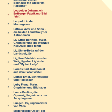
Bildhauer mit Atelier im
Rabenhof
Leopolder Johann, ein
Erdberger Fabrikant (Bild
fehlt)
Leopoldi in der
Marxergasse
Littrow Vater und Sohn -
die beiden Landstraï¿½er
Astronomen
Lï¿½ffler Berthold, Maler,
Graphiker und die WIENER
KERAMIK (Bild fehlt)
Lï¿½hner-Beda auf der
Landstraï¿½e
Lï¿½we Friedrich aus der
Weiï¿½gerber Lï¿½nde
und "My fair Lady"
Lorens Carl, Komponist
aus dem Fasanviertel
Lothar Ernst, Schriftsteller
und Regisseur
Luby Franz, Maler,
Graphiker und Bildhauer
Lucca Pauline, die
Opernsï¿½ngerin aus der
Jacquingasse
Lueger - Bï¿½rgermeister
von Wien
Madersperger Josef, ein