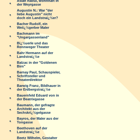
Aslan Raoul, wohnhaft in
der Weyrgasse
Augustin N.: War "der
liebe Augustin" nicht
doch ein Landstraï¿½er?
Bacher Rudolf, ein
Weiï¿½gerber Maler
Bachmann im
"Ungargassenland"
Bï¿½uerle und das
Rennweger Theater
Bahr Hermann auf der
Landstraï¿½e
Balzac in der "Goldenen
Birn"
Barnay Paul, Schauspieler,
Schriftsteller und
Theaterdirektor
Barwig Franz, Bildhauer in
der Erdbergstraï¿½e
Bauernfeld Eduard von in
der Beatrixgasse
Baumann, der gefragte
Architekt aus der
Sechskrï¿½gelgasse
Bayros, der Maler aus der
Tongasse
Beethoven auf der
Landstraï¿½e
Beetz Wilhelm, Gestalter