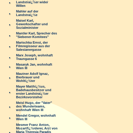
Landstraï¿½er wider
Willen
Mahler auf der
Landstraï¿½e
Maisel Karl,
Gewerkschafter und
Sozialminister
Mantler Karl, Sprecher des
"Siebener-Komitees"
Marischka Ernst, der
Filmregisseur aus der
Salesianergasse
Marx Joseph, wohnhaft
Traungasse 6
Masaryk Jan, wohnhaft
Wien III
Mautner Adolf Ignaz,
Bierbrauer und
Wohltï¿½ter
Mayer Matthï¿½us,
Badehausbesitzer und
erster Landstraï¿½er
Bezirksvorsteher
Meisl Hugo, der "Vater"
des Wunderteams,
wohnhaft Wien III
Mendel Gregor, wohnhaft
Wien III
Mesmer Franz Anton,
Mozartfï¿½rderer, Arzt von
Maria Theresia Paradis