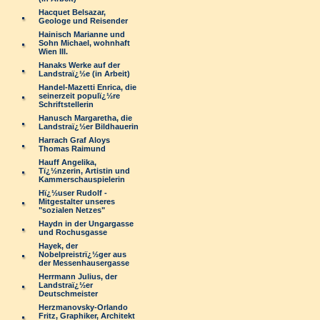
Hacquet Belsazar,
Geologe und Reisender
Hainisch Marianne und
Sohn Michael, wohnhaft
Wien III.
Hanaks Werke auf der
Landstraï¿½e (in Arbeit)
Handel-Mazetti Enrica, die
seinerzeit populï¿½re
Schriftstellerin
Hanusch Margaretha, die
Landstraï¿½er Bildhauerin
Harrach Graf Aloys
Thomas Raimund
Hauff Angelika,
Tï¿½nzerin, Artistin und
Kammerschauspielerin
Hï¿½user Rudolf -
Mitgestalter unseres
"sozialen Netzes"
Haydn in der Ungargasse
und Rochusgasse
Hayek, der
Nobelpreistrï¿½ger aus
der Messenhausergasse
Herrmann Julius, der
Landstraï¿½er
Deutschmeister
Herzmanovsky-Orlando
Fritz, Graphiker, Architekt