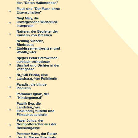
des "Roten Halbmondes"
Musil und "Der Mann ohne
Eigenschaften"
Nagl Maly, die
unvergessene Wienerlied-
Interpretin
Natterer, der Begleiter der
Kaiserin von Brasilien
Neuling Vinzenz,
Bierbrauer,
Etablissementbesitzer und
Wohltï¿½ter
Njegos Petar Petrowitsch,
serbisch-orthodoxer
Bischof und Dichter in der
Veithgasse
Nï¿½dl Frieda, eine
Landstraï¿½er Politikerin
Paradis, die blinde
Pianistin
Parhamer Ignaz, der
"Kindergeneral"
Pawlik Eva, die
Landstraï¿½er
Eiskunstlï¿½uferin und
Filmschauspielerin
Payer Julius, der
Nordpolforscher aus der
Bechardgasse
Pemmer Hans, der Retter
des St. Marxer Friedhofs