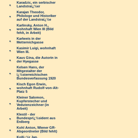
Karadzic, ein serbischer
Landstraï¿½er
Karajan Theodor,
Philologe und Historiker
auf der Landstraï¿½e
Karlinsky, Anton H.,
wohnhaft Wien III (Bild
fehlt, in Arbeit)
Karlweis in der
Metternichgasse
Kasimir Luigi, wohnhaft
Wien III.
Kaus Gina, die Autorin in
der Hyegasse
Kelsen Hans, der
Mitgestalter der
ï¿½sterreichischen
Bundesverfassung 1920
Kisch Egon Erwin,
wohnhaft Rudolf-von-Alt-
Platz 5
Kleiner Salomon,
Kupferstecher und
Vedutenzeichner (in
Arbeit)
Klestil - der
Bundesprï¿½sident aus
Erdberg
Kohl Anton, Wiener GR-
Abgeordneter (Bild fehlt)
Kollï¿½r Jan,