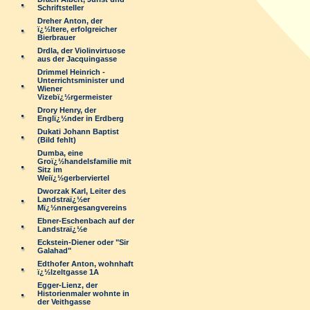
Schriftsteller
Dreher Anton, der
ï¿½ltere, erfolgreicher
Bierbrauer
Drdla, der Violinvirtuose
aus der Jacquingasse
Drimmel Heinrich -
Unterrichtsminister und
Wiener
Vizebï¿½rgermeister
Drory Henry, der
Englï¿½nder in Erdberg
Dukati Johann Baptist
(Bild fehlt)
Dumba, eine
Groï¿½handelsfamilie mit
Sitz im
Weiï¿½gerberviertel
Dworzak Karl, Leiter des
Landstraï¿½er
Mï¿½nnergesangvereins
Ebner-Eschenbach auf der
Landstraï¿½e
Eckstein-Diener oder "Sir
Galahad"
Edthofer Anton, wohnhaft
ï¿½lzeltgasse 1A
Egger-Lienz, der
Historienmaler wohnte in
der Veithgasse