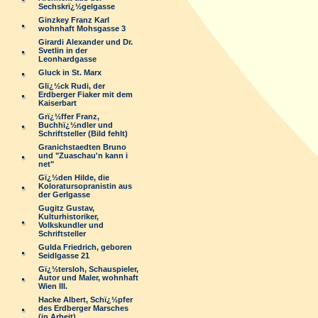
Sechskrï¿½gelgasse
Ginzkey Franz Karl
wohnhaft Mohsgasse 3
Girardi Alexander und Dr.
Svetlin in der
Leonhardgasse
Gluck in St. Marx
Glï¿½ck Rudi, der
Erdberger Fiaker mit dem
Kaiserbart
Grï¿½ffer Franz,
Buchhï¿½ndler und
Schriftsteller (Bild fehlt)
Granichstaedten Bruno
und "Zuaschau'n kann i
net"
Gï¿½den Hilde, die
Koloratursopranistin aus
der Gerlgasse
Gugitz Gustav,
Kulturhistoriker,
Volkskundler und
Schriftsteller
Gulda Friedrich, geboren
Seidlgasse 21
Gï¿½tersloh, Schauspieler,
Autor und Maler, wohnhaft
Wien III.
Hacke Albert, Schï¿½pfer
des Erdberger Marsches
(in Arbeit)