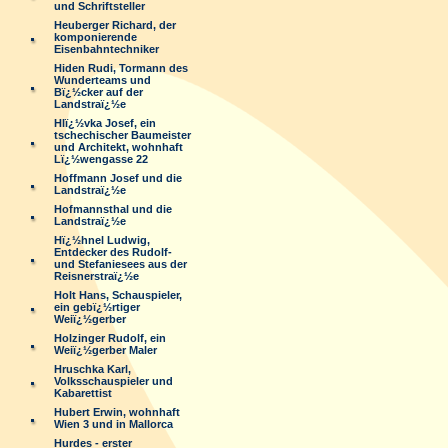
und Schriftsteller
Heuberger Richard, der
komponierende
Eisenbahntechniker
Hiden Rudi, Tormann des
Wunderteams und
Bï¿½cker auf der
Landstraï¿½e
Hlï¿½vka Josef, ein
tschechischer Baumeister
und Architekt, wohnhaft
Lï¿½wengasse 22
Hoffmann Josef und die
Landstraï¿½e
Hofmannsthal und die
Landstraï¿½e
Hï¿½hnel Ludwig,
Entdecker des Rudolf-
und Stefaniesees aus der
Reisnerstraï¿½e
Holt Hans, Schauspieler,
ein gebï¿½rtiger
Weiï¿½gerber
Holzinger Rudolf, ein
Weiï¿½gerber Maler
Hruschka Karl,
Volksschauspieler und
Kabarettist
Hubert Erwin, wohnhaft
Wien 3 und in Mallorca
Hurdes - erster