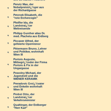
Perutz Max, der
Nobelpreistrï¿½ger aus
der Richardgasse
Petznek Elisabeth, die
"rote Erzherzogin"
Pfeiffer Ida, die
Landstraï¿½er
Weltreisende
Philipp Gunther alias Dr.
med. Placheta aus Erdberg
Piccaver Alfred, der
gefeierte Operntenor
Pittermann Bruno, Lehrer
und Politiker, wohnhaft
Wien III
Portois Auguste,
Mitbegrï¿½nder der Firma
Portois & Fix in der
Ungargasse
Powolny Michael, der
Jugendstil und die
WIENER KERAMIK
Preradovic Groï¿½vater
und Enkelin wohnhaft
Wien III
Probst Otto, der
Landstraï¿½er
Verkehrsminister
Qualtinger, der Erdberger
"Herr Karl"