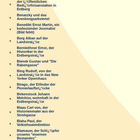
der ï¿½ffentlichen
Bedï¿½rfnisanstalten in
Erdberg
Benatzky und das
Arenbergparkviertel
Benedikt Ernst Martin, ein
bedeutender Journalist
(Bild fehlt)
Berg Alban auf der
Landstraï¿½e
Bernleithner Ernst, der
Historiker in der
Erdbergstraï¿½e
Bienek Gustav und "Die
Rabengasse"
Bing Rudolf, von der
Landstraï¿½e in das New
Yorker Opernhaus
Birago, der Erfinder der
Pionierlaufbrï¿½cke
Birkenstock Johann
Melchior, wohnhaft in der
Erdbergstraï¿½e
Blaas Carl von, der
Historienmaler aus der
Strohgasse
Blaha Paul, der
Volkstheaterdirektor
Blamauer, der Schï¿½pfer
unseres "eisernen
Bestandes"