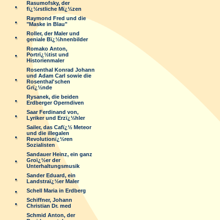
Rasumofsky, der
fï¿½rstliche Mï¿½zen
Raymond Fred und die
"Maske in Blau"
Roller, der Maler und
geniale Bï¿½hnenbilder
Romako Anton,
Portrï¿½tist und
Historienmaler
Rosenthal Konrad Johann
und Adam Carl sowie die
Rosenthal'schen
Grï¿½nde
Rysanek, die beiden
Erdberger Operndiven
Saar Ferdinand von,
Lyriker und Erzï¿½hler
Sailer, das Cafï¿½ Meteor
und die illegalen
Revolutionï¿½ren
Sozialisten
Sandauer Heinz, ein ganz
Groï¿½er der
Unterhaltungsmusik
Sander Eduard, ein
Landstraï¿½er Maler
Schell Maria in Erdberg
Schiffner, Johann
Christian Dr. med
Schmid Anton, der