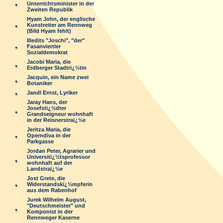
Unterrichtsminister in der
Zweiten Republik
Hyam John, der englische
Kunstreiter am Rennweg
(Bild Hyam fehlt)
Illedits "Joschi", "der"
Fasanviertler
Sozialdemokrat
Jacobi Maria, die
Erdberger Stadtrï¿½tin
Jacquin, ein Name zwei
Botaniker
Jandl Ernst, Lyriker
Jaray Hans, der
Josefstï¿½dter
Grandseigneur wohnhaft
in der Reisnerstraï¿½e
Jeritza Maria, die
Operndiva in der
Parkgasse
Jordan Peter, Agrarier und
Universitï¿½tsprofessor
wohnhaft auf der
Landstraï¿½e
Jost Grete, die
Widerstandskï¿½mpferin
aus dem Rabenhof
Jurek Wilhelm August,
"Deutschmeister" und
Komponist in der
Rennweger Kaserne