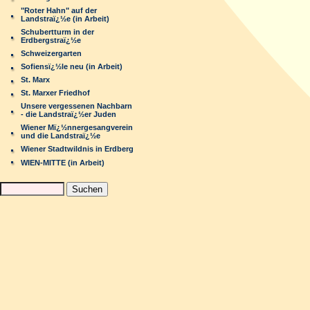
"Roter Hahn" auf der
Landstraï¿½e (in Arbeit)
Schubertturm in der
Erdbergstraï¿½e
Schweizergarten
Sofiensï¿½le neu (in Arbeit)
St. Marx
St. Marxer Friedhof
Unsere vergessenen Nachbarn
- die Landstraï¿½er Juden
Wiener Mï¿½nnergesangverein
und die Landstraï¿½e
Wiener Stadtwildnis in Erdberg
WIEN-MITTE (in Arbeit)