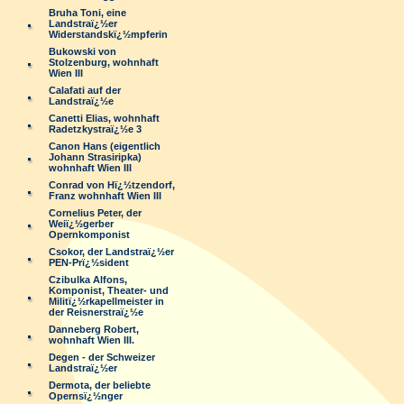
Bruha Toni, eine
Landstraï¿½er
Widerstandskï¿½mpferin
Bukowski von
Stolzenburg, wohnhaft
Wien III
Calafati auf der
Landstraï¿½e
Canetti Elias, wohnhaft
Radetzkystraï¿½e 3
Canon Hans (eigentlich
Johann Strasiripka)
wohnhaft Wien III
Conrad von Hï¿½tzendorf,
Franz wohnhaft Wien III
Cornelius Peter, der
Weiï¿½gerber
Opernkomponist
Csokor, der Landstraï¿½er
PEN-Prï¿½sident
Czibulka Alfons,
Komponist, Theater- und
Militï¿½rkapellmeister in
der Reisnerstraï¿½e
Danneberg Robert,
wohnhaft Wien III.
Degen - der Schweizer
Landstraï¿½er
Dermota, der beliebte
Opernsï¿½nger