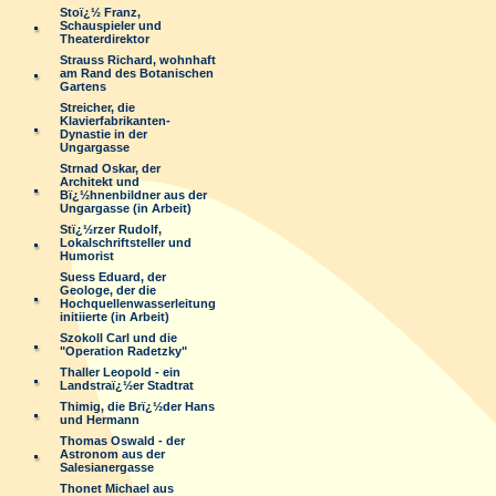
Stoï¿½ Franz,
Schauspieler und
Theaterdirektor
Strauss Richard, wohnhaft
am Rand des Botanischen
Gartens
Streicher, die
Klavierfabrikanten-
Dynastie in der
Ungargasse
Strnad Oskar, der
Architekt und
Bï¿½hnenbildner aus der
Ungargasse (in Arbeit)
Stï¿½rzer Rudolf,
Lokalschriftsteller und
Humorist
Suess Eduard, der
Geologe, der die
Hochquellenwasserleitung
initiierte (in Arbeit)
Szokoll Carl und die
"Operation Radetzky"
Thaller Leopold - ein
Landstraï¿½er Stadtrat
Thimig, die Brï¿½der Hans
und Hermann
Thomas Oswald - der
Astronom aus der
Salesianergasse
Thonet Michael aus