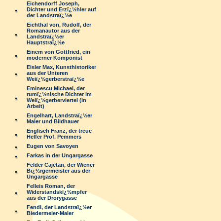
Eichendorff Joseph,
Dichter und Erzï¿½hler auf
der Landstraï¿½e
Eichthal von, Rudolf, der
Romanautor aus der
Landstraï¿½er
Hauptstraï¿½e
Einem von Gottfried, ein
moderner Komponist
Eisler Max, Kunsthistoriker
aus der Unteren
Weiï¿½gerberstraï¿½e
Eminescu Michael, der
rumï¿½nische Dichter im
Weiï¿½gerberviertel (in
Arbeit)
Engelhart, Landstraï¿½er
Maler und Bildhauer
Englisch Franz, der treue
Helfer Prof. Pemmers
Eugen von Savoyen
Farkas in der Ungargasse
Felder Cajetan, der Wiener
Bï¿½rgermeister aus der
Ungargasse
Felleis Roman, der
Widerstandskï¿½mpfer
aus der Drorygasse
Fendi, der Landstraï¿½er
Biedermeier-Maler