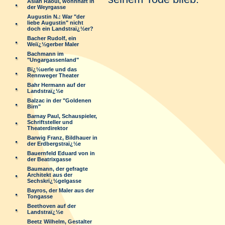
Aslan Raoul, wohnhaft in
der Weyrgasse
Augustin N.: War "der
liebe Augustin" nicht
doch ein Landstraï¿½er?
Bacher Rudolf, ein
Weiï¿½gerber Maler
Bachmann im
"Ungargassenland"
Bï¿½uerle und das
Rennweger Theater
Bahr Hermann auf der
Landstraï¿½e
Balzac in der "Goldenen
Birn"
Barnay Paul, Schauspieler,
Schriftsteller und
Theaterdirektor
Barwig Franz, Bildhauer in
der Erdbergstraï¿½e
Bauernfeld Eduard von in
der Beatrixgasse
Baumann, der gefragte
Architekt aus der
Sechskrï¿½gelgasse
Bayros, der Maler aus der
Tongasse
Beethoven auf der
Landstraï¿½e
Beetz Wilhelm, Gestalter