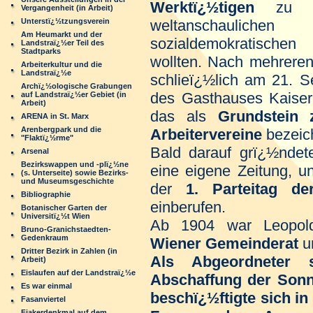
Werktï¿½tigen
zu gr
Vergangenheit (in Arbeit)
Unterstï¿½tzungsverein
weltanschaulich
Am Heumarkt und der
sozialdemokratisch
Landstraï¿½er Teil des
Stadtparks
wollten. Nach mehreren
Arbeiterkultur und die
Landstraï¿½e
schlieï¿½lich am 21. 
Archï¿½ologische Grabungen
des Gasthauses Kaiser 
auf Landstraï¿½er Gebiet (in
Arbeit)
das als
Grundstein 
ARENA in St. Marx
Arenbergpark und die
Arbeitervereine
bezeic
"Flaktï¿½rme"
Bald darauf grï¿½ndet
Arsenal
Bezirkswappen und -plï¿½ne
eine eigene Zeitung, 
(s. Unterseite) sowie Bezirks-
und Museumsgeschichte
der
1. Parteitag der
Bibliographie
einberufen.
Botanischer Garten der
Universitï¿½t Wien
Ab 1904 war Leopol
Bruno-Granichstaedten-
Gedenkraum
Wiener Gemeinderat
u
Dritter Bezirk in Zahlen (in
Als Abgeordneter 
Arbeit)
Eislaufen auf der Landstraï¿½e
Abschaffung der Sonn
Es war einmal
beschï¿½ftigte sich in
Fasanviertel
Fiakerdenkmal auf dem