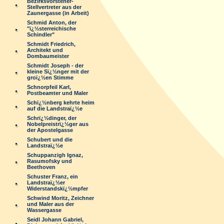
Bezirksvorsteher-
Stellvertreter aus der
Zaunergasse (in Arbeit)
Schmid Anton, der
"ï¿½sterreichische
Schindler"
Schmidt Friedrich,
Architekt und
Dombaumeister
Schmidt Joseph - der
kleine Sï¿½nger mit der
groï¿½en Stimme
Schnorpfeil Karl,
Postbeamter und Maler
Schï¿½nberg kehrte heim
auf die Landstraï¿½e
Schrï¿½dinger, der
Nobelpreistrï¿½ger aus
der Apostelgasse
Schubert und die
Landstraï¿½e
Schuppanzigh Ignaz,
Rasumofsky und
Beethoven
Schuster Franz, ein
Landstraï¿½er
Widerstandskï¿½mpfer
Schwind Moritz, Zeichner
und Maler aus der
Wassergasse
Seidl Johann Gabriel,