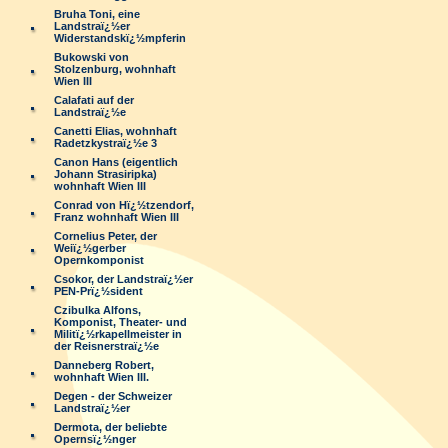
Bruha Toni, eine
Landstraï¿½er
Widerstandskï¿½mpferin
Bukowski von
Stolzenburg, wohnhaft
Wien III
Calafati auf der
Landstraï¿½e
Canetti Elias, wohnhaft
Radetzkystraï¿½e 3
Canon Hans (eigentlich
Johann Strasiripka)
wohnhaft Wien III
Conrad von Hï¿½tzendorf,
Franz wohnhaft Wien III
Cornelius Peter, der
Weiï¿½gerber
Opernkomponist
Csokor, der Landstraï¿½er
PEN-Prï¿½sident
Czibulka Alfons,
Komponist, Theater- und
Militï¿½rkapellmeister in
der Reisnerstraï¿½e
Danneberg Robert,
wohnhaft Wien III.
Degen - der Schweizer
Landstraï¿½er
Dermota, der beliebte
Opernsï¿½nger