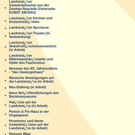
Landstraï¿½er
Gemeindebauten aus der
Zweiten Republik (Unterseite
KUNST AM BAU)
Landstraï¿½er Kirchen und
Andachtsstï¿½tten
Landstraï¿½er Sportasse
Landstraï¿½er Theater (in
Vorbereitung)
Landstraï¿½er
Verkehrsflï¿½chenverzeichnis
(in Arbeit)
Landstraï¿½er
Widerstandskï¿½mpfer und
Opfer des Faschismus
Museum des XX. Jahrhunderts
- "das Zwanzgerhaus"
Musische Vereinigungen auf
der Landstraï¿½e (in Arbeit)
Neu-Erdberg (in Arbeit)
Neue Verï¿½ffentlichungen des
Bezirksmuseums
Palï¿½ste auf der
Landstraï¿½e (in Arbeit)
Portois & Fix-Haus in der
Ungargasse
Prominenz und deren
Gedenkstï¿½tten auf der
Landstraï¿½e (in Arbeit)
Rettung Wien