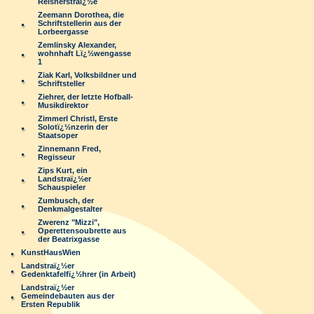
Reisnerstraï¿½e
Zeemann Dorothea, die
Schriftstellerin aus der
Lorbeergasse
Zemlinsky Alexander,
wohnhaft Lï¿½wengasse
1
Ziak Karl, Volksbildner und
Schriftsteller
Ziehrer, der letzte Hofball-
Musikdirektor
Zimmerl Christl, Erste
Solotï¿½nzerin der
Staatsoper
Zinnemann Fred,
Regisseur
Zips Kurt, ein
Landstraï¿½er
Schauspieler
Zumbusch, der
Denkmalgestalter
Zwerenz "Mizzi",
Operettensoubrette aus
der Beatrixgasse
KunstHausWien
Landstraï¿½er
Gedenktafelfï¿½hrer (in Arbeit)
Landstraï¿½er
Gemeindebauten aus der
Ersten Republik