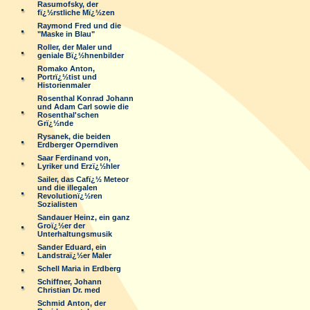
Rasumofsky, der
fï¿½rstliche Mï¿½zen
Raymond Fred und die
"Maske in Blau"
Roller, der Maler und
geniale Bï¿½hnenbilder
Romako Anton,
Portrï¿½tist und
Historienmaler
Rosenthal Konrad Johann
und Adam Carl sowie die
Rosenthal'schen
Grï¿½nde
Rysanek, die beiden
Erdberger Operndiven
Saar Ferdinand von,
Lyriker und Erzï¿½hler
Sailer, das Cafï¿½ Meteor
und die illegalen
Revolutionï¿½ren
Sozialisten
Sandauer Heinz, ein ganz
Groï¿½er der
Unterhaltungsmusik
Sander Eduard, ein
Landstraï¿½er Maler
Schell Maria in Erdberg
Schiffner, Johann
Christian Dr. med
Schmid Anton, der