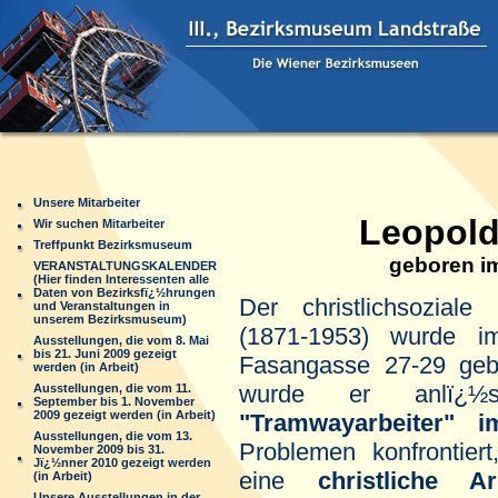
Unsere Mitarbeiter
Leopold K
Wir suchen Mitarbeiter
Treffpunkt Bezirksmuseum
geboren im La
VERANSTALTUNGSKALENDER
(Hier finden Interessenten alle
Daten von Bezirksfï¿½hrungen
Der christlichsoziale
und Veranstaltungen in
unserem Bezirksmuseum)
(1871-1953) wurde 
Ausstellungen, die vom 8. Mai
bis 21. Juni 2009 gezeigt
Fasangasse 27-29 ge
werden (in Arbeit)
wurde er anlï¿
Ausstellungen, die vom 11.
September bis 1. November
2009 gezeigt werden (in Arbeit)
"Tramwayarbeiter" 
Ausstellungen, die vom 13.
Problemen konfrontiert
November 2009 bis 31.
Jï¿½nner 2010 gezeigt werden
eine
christliche A
(in Arbeit)
Unsere Ausstellungen in der