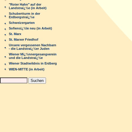
"Roter Hahn" auf der
Landstraï¿½e (in Arbeit)
Schubertturm in der
Erdbergstraï¿½e
Schweizergarten
Sofiensï¿½le neu (in Arbeit)
St. Marx
St. Marxer Friedhof
Unsere vergessenen Nachbarn
- die Landstraï¿½er Juden
Wiener Mï¿½nnergesangverein
und die Landstraï¿½e
Wiener Stadtwildnis in Erdberg
WIEN-MITTE (in Arbeit)