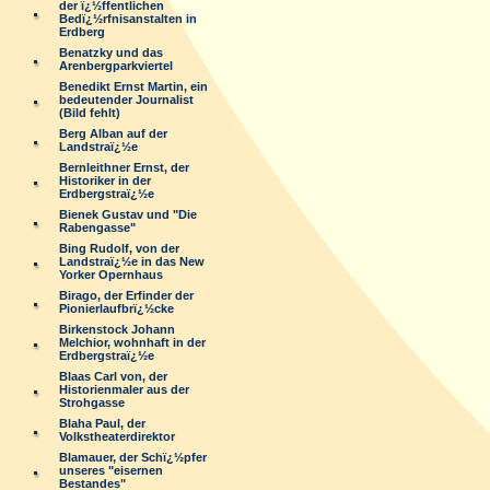
der ï¿½ffentlichen
Bedï¿½rfnisanstalten in
Erdberg
Benatzky und das
Arenbergparkviertel
Benedikt Ernst Martin, ein
bedeutender Journalist
(Bild fehlt)
Berg Alban auf der
Landstraï¿½e
Bernleithner Ernst, der
Historiker in der
Erdbergstraï¿½e
Bienek Gustav und "Die
Rabengasse"
Bing Rudolf, von der
Landstraï¿½e in das New
Yorker Opernhaus
Birago, der Erfinder der
Pionierlaufbrï¿½cke
Birkenstock Johann
Melchior, wohnhaft in der
Erdbergstraï¿½e
Blaas Carl von, der
Historienmaler aus der
Strohgasse
Blaha Paul, der
Volkstheaterdirektor
Blamauer, der Schï¿½pfer
unseres "eisernen
Bestandes"