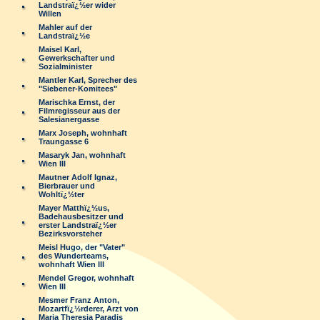
Landstraï¿½er wider
Willen
Mahler auf der
Landstraï¿½e
Maisel Karl,
Gewerkschafter und
Sozialminister
Mantler Karl, Sprecher des
"Siebener-Komitees"
Marischka Ernst, der
Filmregisseur aus der
Salesianergasse
Marx Joseph, wohnhaft
Traungasse 6
Masaryk Jan, wohnhaft
Wien III
Mautner Adolf Ignaz,
Bierbrauer und
Wohltï¿½ter
Mayer Matthï¿½us,
Badehausbesitzer und
erster Landstraï¿½er
Bezirksvorsteher
Meisl Hugo, der "Vater"
des Wunderteams,
wohnhaft Wien III
Mendel Gregor, wohnhaft
Wien III
Mesmer Franz Anton,
Mozartfï¿½rderer, Arzt von
Maria Theresia Paradis