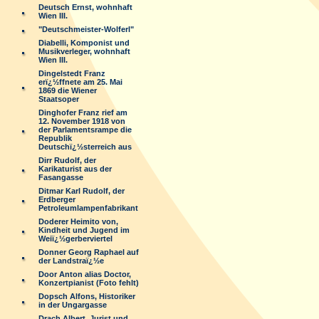
Deutsch Ernst, wohnhaft
Wien III.
"Deutschmeister-Wolferl"
Diabelli, Komponist und
Musikverleger, wohnhaft
Wien III.
Dingelstedt Franz
erï¿½ffnete am 25. Mai
1869 die Wiener
Staatsoper
Dinghofer Franz rief am
12. November 1918 von
der Parlamentsrampe die
Republik
Deutschï¿½sterreich aus
Dirr Rudolf, der
Karikaturist aus der
Fasangasse
Ditmar Karl Rudolf, der
Erdberger
Petroleumlampenfabrikant
Doderer Heimito von,
Kindheit und Jugend im
Weiï¿½gerberviertel
Donner Georg Raphael auf
der Landstraï¿½e
Door Anton alias Doctor,
Konzertpianist (Foto fehlt)
Dopsch Alfons, Historiker
in der Ungargasse
Drach Albert, Jurist und