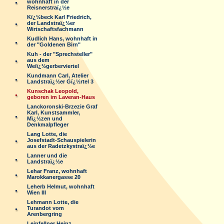
wohnhaft in der
Reisnerstraï¿½e
Kï¿½beck Karl Friedrich,
der Landstraï¿½er
Wirtschaftsfachmann
Kudlich Hans, wohnhaft in
der "Goldenen Birn"
Kuh - der "Sprechsteller"
aus dem
Weiï¿½gerberviertel
Kundmann Carl, Atelier
Landstraï¿½er Gï¿½rtel 3
Kunschak Leopold,
geboren im Laveran-Haus
Lanckoronski-Brzezie Graf
Karl, Kunstsammler,
Mï¿½zen und
Denkmalpfleger
Lang Lotte, die
Josefstadt-Schauspielerin
aus der Radetzkystraï¿½e
Lanner und die
Landstraï¿½e
Lehar Franz, wohnhaft
Marokkanergasse 20
Leherb Helmut, wohnhaft
Wien III
Lehmann Lotte, die
Turandot vom
Arenbergring
Leinfellner Heinz,