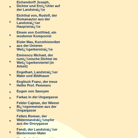
Eichendorff Joseph,
Dichter und Erzï¿½hler auf
der Landstraï¿½e
Eichthal von, Rudolf, der
Romanautor aus der
Landstraï¿½er
Hauptstraï¿½e
Einem von Gottfried, ein
moderner Komponist
Eisler Max, Kunsthistoriker
aus der Unteren
Weiï¿½gerberstraï¿½e
Eminescu Michael, der
rumï¿½nische Dichter im
Weiï¿½gerberviertel (in
Arbeit)
Engelhart, Landstraï¿½er
Maler und Bildhauer
Englisch Franz, der treue
Helfer Prof. Pemmers
Eugen von Savoyen
Farkas in der Ungargasse
Felder Cajetan, der Wiener
Bï¿½rgermeister aus der
Ungargasse
Felleis Roman, der
Widerstandskï¿½mpfer
aus der Drorygasse
Fendi, der Landstraï¿½er
Biedermeier-Maler