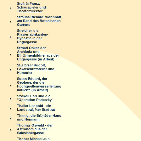
Stoï¿½ Franz,
Schauspieler und
Theaterdirektor
Strauss Richard, wohnhaft
am Rand des Botanischen
Gartens
Streicher, die
Klavierfabrikanten-
Dynastie in der
Ungargasse
Strnad Oskar, der
Architekt und
Bï¿½hnenbildner aus der
Ungargasse (in Arbeit)
Stï¿½rzer Rudolf,
Lokalschriftsteller und
Humorist
Suess Eduard, der
Geologe, der die
Hochquellenwasserleitung
initiierte (in Arbeit)
Szokoll Carl und die
"Operation Radetzky"
Thaller Leopold - ein
Landstraï¿½er Stadtrat
Thimig, die Brï¿½der Hans
und Hermann
Thomas Oswald - der
Astronom aus der
Salesianergasse
Thonet Michael aus