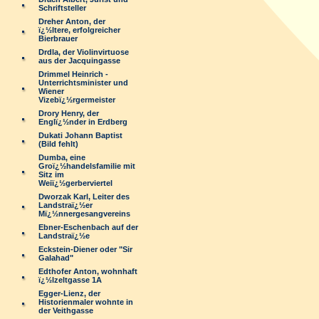
Schriftsteller
Dreher Anton, der
ï¿½ltere, erfolgreicher
Bierbrauer
Drdla, der Violinvirtuose
aus der Jacquingasse
Drimmel Heinrich -
Unterrichtsminister und
Wiener
Vizebï¿½rgermeister
Drory Henry, der
Englï¿½nder in Erdberg
Dukati Johann Baptist
(Bild fehlt)
Dumba, eine
Groï¿½handelsfamilie mit
Sitz im
Weiï¿½gerberviertel
Dworzak Karl, Leiter des
Landstraï¿½er
Mï¿½nnergesangvereins
Ebner-Eschenbach auf der
Landstraï¿½e
Eckstein-Diener oder "Sir
Galahad"
Edthofer Anton, wohnhaft
ï¿½lzeltgasse 1A
Egger-Lienz, der
Historienmaler wohnte in
der Veithgasse