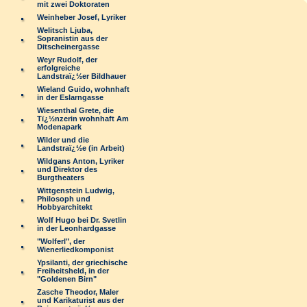
mit zwei Doktoraten
Weinheber Josef, Lyriker
Welitsch Ljuba,
Sopranistin aus der
Ditscheinergasse
Weyr Rudolf, der
erfolgreiche
Landstraï¿½er Bildhauer
Wieland Guido, wohnhaft
in der Eslarngasse
Wiesenthal Grete, die
Tï¿½nzerin wohnhaft Am
Modenapark
Wilder und die
Landstraï¿½e (in Arbeit)
Wildgans Anton, Lyriker
und Direktor des
Burgtheaters
Wittgenstein Ludwig,
Philosoph und
Hobbyarchitekt
Wolf Hugo bei Dr. Svetlin
in der Leonhardgasse
"Wolferl", der
Wienerliedkomponist
Ypsilanti, der griechische
Freiheitsheld, in der
"Goldenen Birn"
Zasche Theodor, Maler
und Karikaturist aus der