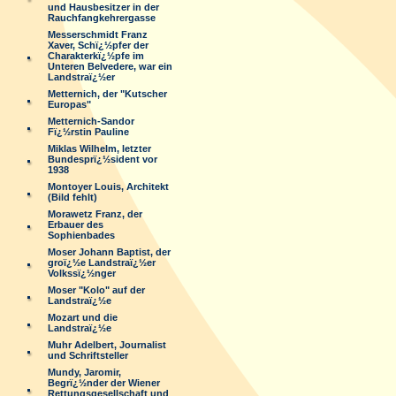
und Hausbesitzer in der
Rauchfangkehrergasse
Messerschmidt Franz
Xaver, Schï¿½pfer der
Charakterkï¿½pfe im
Unteren Belvedere, war ein
Landstraï¿½er
Metternich, der "Kutscher
Europas"
Metternich-Sandor
Fï¿½rstin Pauline
Miklas Wilhelm, letzter
Bundesprï¿½sident vor
1938
Montoyer Louis, Architekt
(Bild fehlt)
Morawetz Franz, der
Erbauer des
Sophienbades
Moser Johann Baptist, der
groï¿½e Landstraï¿½er
Volkssï¿½nger
Moser "Kolo" auf der
Landstraï¿½e
Mozart und die
Landstraï¿½e
Muhr Adelbert, Journalist
und Schriftsteller
Mundy, Jaromir,
Begrï¿½nder der Wiener
Rettungsgesellschaft und