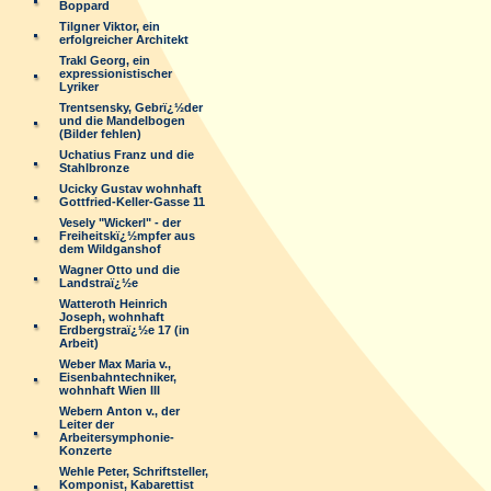
Boppard
Tilgner Viktor, ein
erfolgreicher Architekt
Trakl Georg, ein
expressionistischer
Lyriker
Trentsensky, Gebrï¿½der
und die Mandelbogen
(Bilder fehlen)
Uchatius Franz und die
Stahlbronze
Ucicky Gustav wohnhaft
Gottfried-Keller-Gasse 11
Vesely "Wickerl" - der
Freiheitskï¿½mpfer aus
dem Wildganshof
Wagner Otto und die
Landstraï¿½e
Watteroth Heinrich
Joseph, wohnhaft
Erdbergstraï¿½e 17 (in
Arbeit)
Weber Max Maria v.,
Eisenbahntechniker,
wohnhaft Wien III
Webern Anton v., der
Leiter der
Arbeitersymphonie-
Konzerte
Wehle Peter, Schriftsteller,
Komponist, Kabarettist