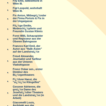
Fey Emil, Selbstmord in
Wien III.
Figl Leopold, wohnhaft
Wien III.
Fix Anton, Mitbegrï¿½nder
der Firma Portois & Fix in
der Ungargasse
Flï¿½ge Emilie,
Modeschï¿½pferin und
Freundin Gustav Klimts
Forst Willi, Schauspieler
und Regisseur aus der
Oberen Bahngasse
Franzos Karl Emil, der
Autor aus "Halb-Asien"
auf der Landstraï¿½e
Freud Alexander,
Journalist und Tarifeur
aus der Unteren
Viaduktgasse
Fronz Oskar sen., erster
Direktor des
Bï¿½rgertheaters
Fï¿½hrer Hansi, die
"sï¿½ï¿½e Klingelfee"
Gessner Adrienne, die
groï¿½e Dame des
Josefstï¿½dter Theaters
und die Landstraï¿½e (in
Arbeit)
Giacomelli Louis,
Architekt aus der