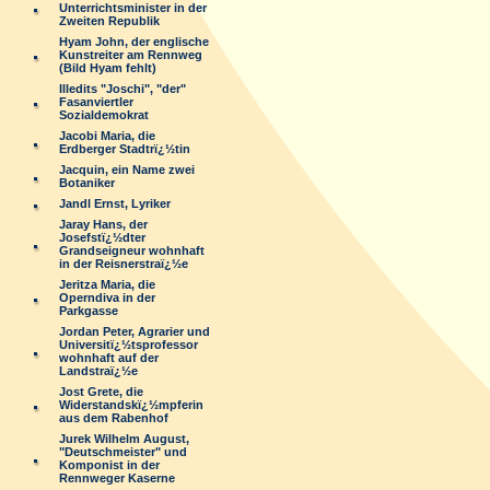
Unterrichtsminister in der
Zweiten Republik
Hyam John, der englische
Kunstreiter am Rennweg
(Bild Hyam fehlt)
Illedits "Joschi", "der"
Fasanviertler
Sozialdemokrat
Jacobi Maria, die
Erdberger Stadtrï¿½tin
Jacquin, ein Name zwei
Botaniker
Jandl Ernst, Lyriker
Jaray Hans, der
Josefstï¿½dter
Grandseigneur wohnhaft
in der Reisnerstraï¿½e
Jeritza Maria, die
Operndiva in der
Parkgasse
Jordan Peter, Agrarier und
Universitï¿½tsprofessor
wohnhaft auf der
Landstraï¿½e
Jost Grete, die
Widerstandskï¿½mpferin
aus dem Rabenhof
Jurek Wilhelm August,
"Deutschmeister" und
Komponist in der
Rennweger Kaserne