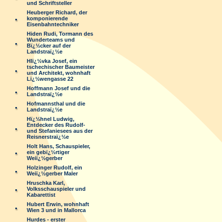
und Schriftsteller
Heuberger Richard, der
komponierende
Eisenbahntechniker
Hiden Rudi, Tormann des
Wunderteams und
Bï¿½cker auf der
Landstraï¿½e
Hlï¿½vka Josef, ein
tschechischer Baumeister
und Architekt, wohnhaft
Lï¿½wengasse 22
Hoffmann Josef und die
Landstraï¿½e
Hofmannsthal und die
Landstraï¿½e
Hï¿½hnel Ludwig,
Entdecker des Rudolf-
und Stefaniesees aus der
Reisnerstraï¿½e
Holt Hans, Schauspieler,
ein gebï¿½rtiger
Weiï¿½gerber
Holzinger Rudolf, ein
Weiï¿½gerber Maler
Hruschka Karl,
Volksschauspieler und
Kabarettist
Hubert Erwin, wohnhaft
Wien 3 und in Mallorca
Hurdes - erster