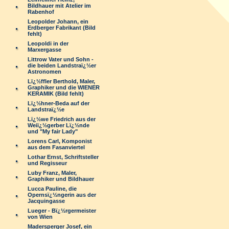
Bildhauer mit Atelier im
Rabenhof
Leopolder Johann, ein
Erdberger Fabrikant (Bild
fehlt)
Leopoldi in der
Marxergasse
Littrow Vater und Sohn -
die beiden Landstraï¿½er
Astronomen
Lï¿½ffler Berthold, Maler,
Graphiker und die WIENER
KERAMIK (Bild fehlt)
Lï¿½hner-Beda auf der
Landstraï¿½e
Lï¿½we Friedrich aus der
Weiï¿½gerber Lï¿½nde
und "My fair Lady"
Lorens Carl, Komponist
aus dem Fasanviertel
Lothar Ernst, Schriftsteller
und Regisseur
Luby Franz, Maler,
Graphiker und Bildhauer
Lucca Pauline, die
Opernsï¿½ngerin aus der
Jacquingasse
Lueger - Bï¿½rgermeister
von Wien
Madersperger Josef, ein