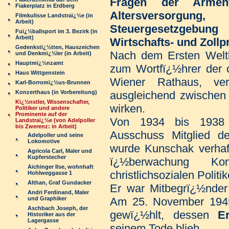
Fragen der Armenf
Fiakerplatz in Erdberg
Altersversorgun
Filmkulisse Landstraï¿½e (in
Arbeit)
Steuergesetzgebu
Fuï¿½ballsport im 3. Bezirk (in
Arbeit)
Wirtschafts- und Zoll
Gedenkstï¿½tten, Hauszeichen
Nach dem Ersten Welt
und Denkmï¿½ler (in Arbeit)
Hauptmï¿½nzamt
zum Wortfï¿½hrer der c
Haus Wittgenstein
Wiener Rathaus, ve
Karl-Borromï¿½us-Brunnen
Konzerthaus (in Vorbereitung)
ausgleichend zwischen
Kï¿½nstler, Wissenschafter,
wirken.
Politiker und andere
Prominente auf der
Von 1934 bis 1938 
Landstraï¿½e (von Adelpoller
bis Zwerenz: in Arbeit)
Ausschuss Mitglied d
Adelpoller und seine
Lokomotive
wurde Kunschak verhaftet
Agricola Carl, Maler und
Kupferstecher
ï¿½berwachung K
Aichinger Ilse, wohnhaft
christlichsozialen Politik
Hohlweggasse 1
Althan, Graf Gundacker
Er war Mitbegrï¿½nde
Andri Ferdinand, Maler
und Graphiker
Am 25. November 194
Aschbach Joseph, der
gewï¿½hlt, dessen
E
Historiker aus der
Lagergasse
seinem Tode blieb.