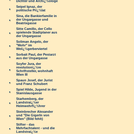
Dichter und Archï¿½ologe
Seipel Ignaz, der
politische Prï¿½lat
Sina, die Bankierfamilie in
der Ungargasse und
Beatrixgasse
Sitte Camillo, der Cello
spielende Stadtplaner aus
der Ungargasse
Soliman Angelo, der
"Mohr" im
Weiï¿½gerberviertel
Sorbait Paul, der Pestarzt
aus der Ungargasse
Soyfer Jura, der
revolutionï¿½re
Schriftsteller, wohnhaft
Wien III
Spaun Josef, der Jurist
und Franz Schubert
Spiel Hilde, Jugend in der
Stanislausgasse
Starhemberg, der
Landstraï¿½er
Heimwehrfï¿½hrer
Steinbrecher Alexander
und "Die Gigerln von
Wien" (Bild fehlt)
Stifter - das
Mehrfachtalent - und die
Landstraï¿½e