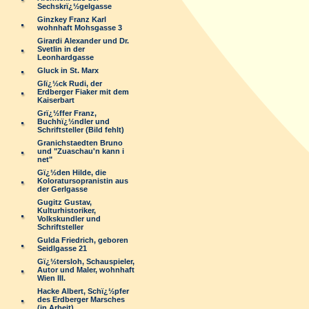
Sechskrï¿½gelgasse
Ginzkey Franz Karl
wohnhaft Mohsgasse 3
Girardi Alexander und Dr.
Svetlin in der
Leonhardgasse
Gluck in St. Marx
Glï¿½ck Rudi, der
Erdberger Fiaker mit dem
Kaiserbart
Grï¿½ffer Franz,
Buchhï¿½ndler und
Schriftsteller (Bild fehlt)
Granichstaedten Bruno
und "Zuaschau'n kann i
net"
Gï¿½den Hilde, die
Koloratursopranistin aus
der Gerlgasse
Gugitz Gustav,
Kulturhistoriker,
Volkskundler und
Schriftsteller
Gulda Friedrich, geboren
Seidlgasse 21
Gï¿½tersloh, Schauspieler,
Autor und Maler, wohnhaft
Wien III.
Hacke Albert, Schï¿½pfer
des Erdberger Marsches
(in Arbeit)