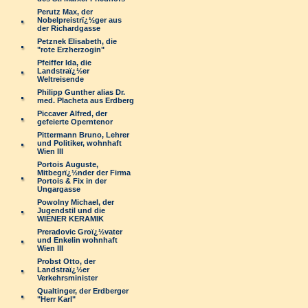
Perutz Max, der
Nobelpreistrï¿½ger aus
der Richardgasse
Petznek Elisabeth, die
"rote Erzherzogin"
Pfeiffer Ida, die
Landstraï¿½er
Weltreisende
Philipp Gunther alias Dr.
med. Placheta aus Erdberg
Piccaver Alfred, der
gefeierte Operntenor
Pittermann Bruno, Lehrer
und Politiker, wohnhaft
Wien III
Portois Auguste,
Mitbegrï¿½nder der Firma
Portois & Fix in der
Ungargasse
Powolny Michael, der
Jugendstil und die
WIENER KERAMIK
Preradovic Groï¿½vater
und Enkelin wohnhaft
Wien III
Probst Otto, der
Landstraï¿½er
Verkehrsminister
Qualtinger, der Erdberger
"Herr Karl"