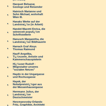
Hacquet Belsazar,
Geologe und Reisender
Hainisch Marianne und
Sohn Michael, wohnhaft
Wien III.
Hanaks Werke auf der
Landstraï¿½e (in Arbeit)
Handel-Mazetti Enrica, die
seinerzeit populï¿½re
Schriftstellerin
Hanusch Margaretha, die
Landstraï¿½er Bildhauerin
Harrach Graf Aloys
Thomas Raimund
Hauff Angelika,
Tï¿½nzerin, Artistin und
Kammerschauspielerin
Hï¿½user Rudolf -
Mitgestalter unseres
"sozialen Netzes"
Haydn in der Ungargasse
und Rochusgasse
Hayek, der
Nobelpreistrï¿½ger aus
der Messenhausergasse
Herrmann Julius, der
Landstraï¿½er
Deutschmeister
Herzmanovsky-Orlando
Fritz, Graphiker, Architekt