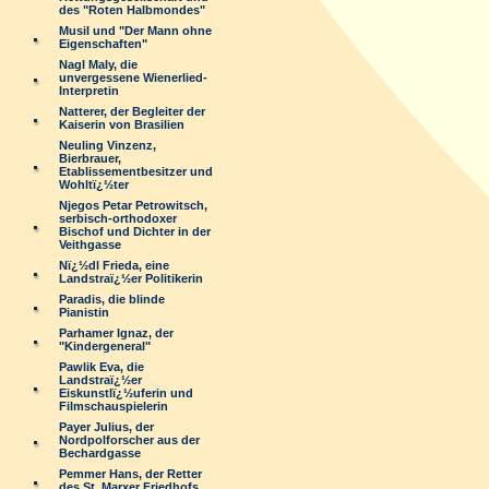
des "Roten Halbmondes"
Musil und "Der Mann ohne
Eigenschaften"
Nagl Maly, die
unvergessene Wienerlied-
Interpretin
Natterer, der Begleiter der
Kaiserin von Brasilien
Neuling Vinzenz,
Bierbrauer,
Etablissementbesitzer und
Wohltï¿½ter
Njegos Petar Petrowitsch,
serbisch-orthodoxer
Bischof und Dichter in der
Veithgasse
Nï¿½dl Frieda, eine
Landstraï¿½er Politikerin
Paradis, die blinde
Pianistin
Parhamer Ignaz, der
"Kindergeneral"
Pawlik Eva, die
Landstraï¿½er
Eiskunstlï¿½uferin und
Filmschauspielerin
Payer Julius, der
Nordpolforscher aus der
Bechardgasse
Pemmer Hans, der Retter
des St. Marxer Friedhofs