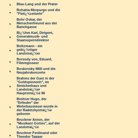
Blau-Lang und der Prater
Bohatta-Morpurgo und die
"Fleiï¿½zetterln"
Bohr Oskar, der
Menschenfreund aus der
Barichgasse
Bï¿½hm Karl, Dirigent,
Generalmusik- und
Staatsoperndirektor
Boltzmann - ein
gebï¿½rtiger
Landstraï¿½er
Borsody von, Eduard,
Filmregisseur
Boskovsky Willi und die
Neujahrskonzerte
Brahms der Gast in der
"Goldspinnerin", im
Streicherhaus und
Landstraï¿½er
Hauptstraï¿½e 96
Breitner Hugo, der
"Erfinder" der
Wohnbausteuer wurde in
der Radetzkystraï¿½e
geboren
Bruckner Anton, der
"Musikant Gottes", auf der
Landstraï¿½e
Bruckner Ferdinand oder
Theodor Tagger