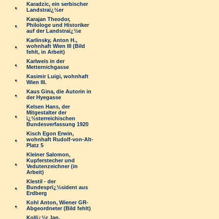
Karadzic, ein serbischer
Landstraï¿½er
Karajan Theodor,
Philologe und Historiker
auf der Landstraï¿½e
Karlinsky, Anton H.,
wohnhaft Wien III (Bild
fehlt, in Arbeit)
Karlweis in der
Metternichgasse
Kasimir Luigi, wohnhaft
Wien III.
Kaus Gina, die Autorin in
der Hyegasse
Kelsen Hans, der
Mitgestalter der
ï¿½sterreichischen
Bundesverfassung 1920
Kisch Egon Erwin,
wohnhaft Rudolf-von-Alt-
Platz 5
Kleiner Salomon,
Kupferstecher und
Vedutenzeichner (in
Arbeit)
Klestil - der
Bundesprï¿½sident aus
Erdberg
Kohl Anton, Wiener GR-
Abgeordneter (Bild fehlt)
Kollï¿½r Jan,