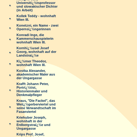
Universitï¿½tsprofessor
und slowakischer Dichter
(in Arbeit)
Kollek Teddy - wohnhaft
Wien III.
Konetzni, ein Name - zwei
Opernsï¿½ngerinnen
Konradi Inge, die
Kammerschauspielerin
wohnhaft Wien III.
Kornhï¿½usel Josef
Georg, wohnhaft auf der
Landstraï¿½e
Kï¿½rner Theodor,
wohnhaft Wien III.
Kostka Alexander,
akademischer Maler aus
der Ungargasse
Krafft Johann Peter,
Portrï¿½tist,
Historienmaler und
Denkmalpfleger
Kraus, "Die Fackel", das
Weiï¿½gerberviertel und
seine Verwandtschaft im
Fasanviertel
Kriehuber Joseph,
wohnhaft in der
Erdbergstraï¿½e und
Ungargasse
Krips Prof. Josef,