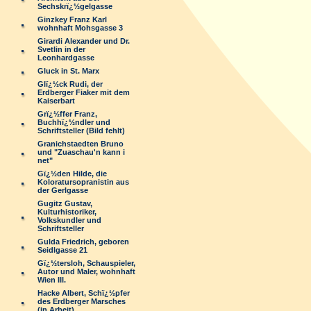
Sechskrï¿½gelgasse
Ginzkey Franz Karl
wohnhaft Mohsgasse 3
Girardi Alexander und Dr.
Svetlin in der
Leonhardgasse
Gluck in St. Marx
Glï¿½ck Rudi, der
Erdberger Fiaker mit dem
Kaiserbart
Grï¿½ffer Franz,
Buchhï¿½ndler und
Schriftsteller (Bild fehlt)
Granichstaedten Bruno
und "Zuaschau'n kann i
net"
Gï¿½den Hilde, die
Koloratursopranistin aus
der Gerlgasse
Gugitz Gustav,
Kulturhistoriker,
Volkskundler und
Schriftsteller
Gulda Friedrich, geboren
Seidlgasse 21
Gï¿½tersloh, Schauspieler,
Autor und Maler, wohnhaft
Wien III.
Hacke Albert, Schï¿½pfer
des Erdberger Marsches
(in Arbeit)