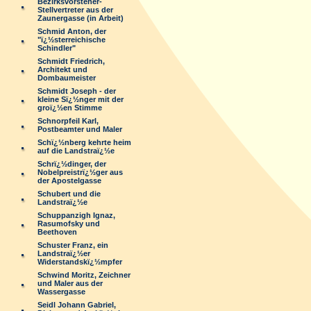
Bezirksvorsteher-
Stellvertreter aus der
Zaunergasse (in Arbeit)
Schmid Anton, der
"ï¿½sterreichische
Schindler"
Schmidt Friedrich,
Architekt und
Dombaumeister
Schmidt Joseph - der
kleine Sï¿½nger mit der
groï¿½en Stimme
Schnorpfeil Karl,
Postbeamter und Maler
Schï¿½nberg kehrte heim
auf die Landstraï¿½e
Schrï¿½dinger, der
Nobelpreistrï¿½ger aus
der Apostelgasse
Schubert und die
Landstraï¿½e
Schuppanzigh Ignaz,
Rasumofsky und
Beethoven
Schuster Franz, ein
Landstraï¿½er
Widerstandskï¿½mpfer
Schwind Moritz, Zeichner
und Maler aus der
Wassergasse
Seidl Johann Gabriel,