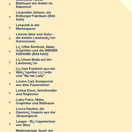
Bildhauer mit Atelier im
Rabenhof
Leopolder Johann, ein
Erdberger Fabrikant (Bild
fehlt)
Leopoldi in der
Marxergasse
Littrow Vater und Sohn -
die beiden Landstraï¿½er
Astronomen
Lï¿½ffler Berthold, Maler,
Graphiker und die WIENER
KERAMIK (Bild fehlt)
Lï¿½hner-Beda auf der
Landstraï¿½e
Lï¿½we Friedrich aus der
Weiï¿½gerber Lï¿½nde
und "My fair Lady"
Lorens Carl, Komponist
aus dem Fasanviertel
Lothar Ernst, Schriftsteller
und Regisseur
Luby Franz, Maler,
Graphiker und Bildhauer
Lucca Pauline, die
Opernsï¿½ngerin aus der
Jacquingasse
Lueger - Bï¿½rgermeister
von Wien
Madersperger Josef, ein