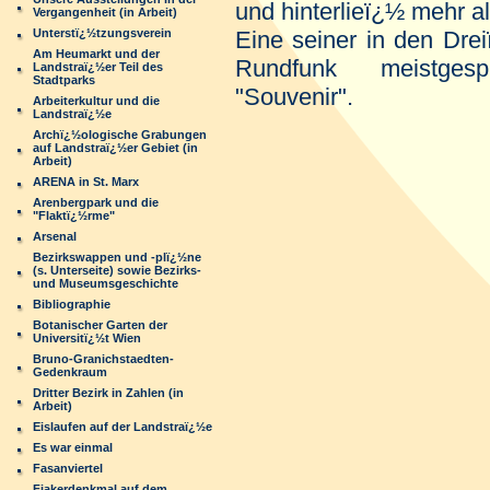
und hinterlieï¿½ mehr a
Vergangenheit (in Arbeit)
Unterstï¿½tzungsverein
Eine seiner in den Drei
Am Heumarkt und der
Rundfunk meistgesp
Landstraï¿½er Teil des
Stadtparks
"Souvenir".
Arbeiterkultur und die
Landstraï¿½e
Archï¿½ologische Grabungen
auf Landstraï¿½er Gebiet (in
Arbeit)
ARENA in St. Marx
Arenbergpark und die
"Flaktï¿½rme"
Arsenal
Bezirkswappen und -plï¿½ne
(s. Unterseite) sowie Bezirks-
und Museumsgeschichte
Bibliographie
Botanischer Garten der
Universitï¿½t Wien
Bruno-Granichstaedten-
Gedenkraum
Dritter Bezirk in Zahlen (in
Arbeit)
Eislaufen auf der Landstraï¿½e
Es war einmal
Fasanviertel
Fiakerdenkmal auf dem