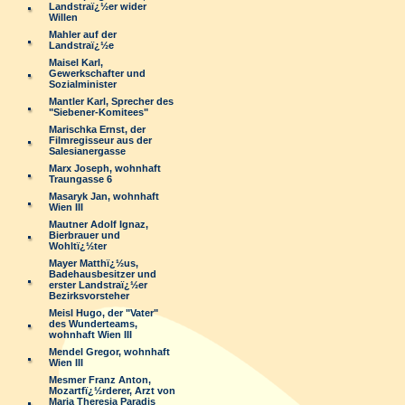
Landstraï¿½er wider
Willen
Mahler auf der
Landstraï¿½e
Maisel Karl,
Gewerkschafter und
Sozialminister
Mantler Karl, Sprecher des
"Siebener-Komitees"
Marischka Ernst, der
Filmregisseur aus der
Salesianergasse
Marx Joseph, wohnhaft
Traungasse 6
Masaryk Jan, wohnhaft
Wien III
Mautner Adolf Ignaz,
Bierbrauer und
Wohltï¿½ter
Mayer Matthï¿½us,
Badehausbesitzer und
erster Landstraï¿½er
Bezirksvorsteher
Meisl Hugo, der "Vater"
des Wunderteams,
wohnhaft Wien III
Mendel Gregor, wohnhaft
Wien III
Mesmer Franz Anton,
Mozartfï¿½rderer, Arzt von
Maria Theresia Paradis