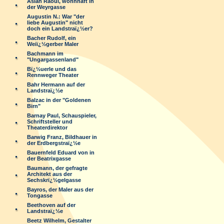
Aslan Raoul, wohnhaft in
der Weyrgasse
Augustin N.: War "der
liebe Augustin" nicht
doch ein Landstraï¿½er?
Bacher Rudolf, ein
Weiï¿½gerber Maler
Bachmann im
"Ungargassenland"
Bï¿½uerle und das
Rennweger Theater
Bahr Hermann auf der
Landstraï¿½e
Balzac in der "Goldenen
Birn"
Barnay Paul, Schauspieler,
Schriftsteller und
Theaterdirektor
Barwig Franz, Bildhauer in
der Erdbergstraï¿½e
Bauernfeld Eduard von in
der Beatrixgasse
Baumann, der gefragte
Architekt aus der
Sechskrï¿½gelgasse
Bayros, der Maler aus der
Tongasse
Beethoven auf der
Landstraï¿½e
Beetz Wilhelm, Gestalter