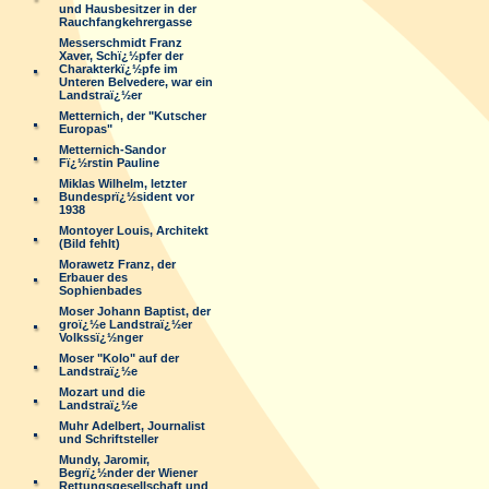
und Hausbesitzer in der
Rauchfangkehrergasse
Messerschmidt Franz
Xaver, Schï¿½pfer der
Charakterkï¿½pfe im
Unteren Belvedere, war ein
Landstraï¿½er
Metternich, der "Kutscher
Europas"
Metternich-Sandor
Fï¿½rstin Pauline
Miklas Wilhelm, letzter
Bundesprï¿½sident vor
1938
Montoyer Louis, Architekt
(Bild fehlt)
Morawetz Franz, der
Erbauer des
Sophienbades
Moser Johann Baptist, der
groï¿½e Landstraï¿½er
Volkssï¿½nger
Moser "Kolo" auf der
Landstraï¿½e
Mozart und die
Landstraï¿½e
Muhr Adelbert, Journalist
und Schriftsteller
Mundy, Jaromir,
Begrï¿½nder der Wiener
Rettungsgesellschaft und