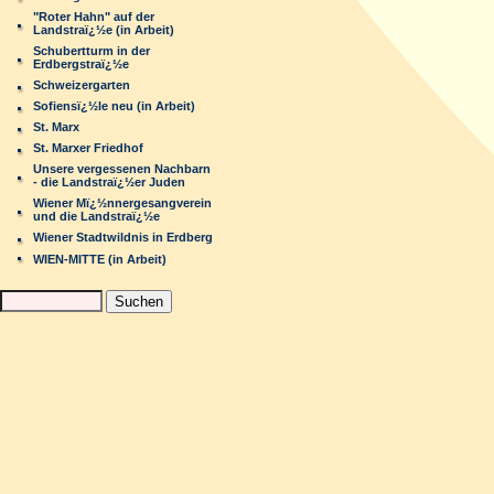
"Roter Hahn" auf der
Landstraï¿½e (in Arbeit)
Schubertturm in der
Erdbergstraï¿½e
Schweizergarten
Sofiensï¿½le neu (in Arbeit)
St. Marx
St. Marxer Friedhof
Unsere vergessenen Nachbarn
- die Landstraï¿½er Juden
Wiener Mï¿½nnergesangverein
und die Landstraï¿½e
Wiener Stadtwildnis in Erdberg
WIEN-MITTE (in Arbeit)