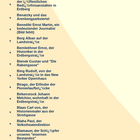
der ï¿½ffentlichen
Bedï¿½rfnisanstalten in
Erdberg
Benatzky und das
Arenbergparkviertel
Benedikt Ernst Martin, ein
bedeutender Journalist
(Bild fehlt)
Berg Alban auf der
Landstraï¿½e
Bernleithner Ernst, der
Historiker in der
Erdbergstraï¿½e
Bienek Gustav und "Die
Rabengasse"
Bing Rudolf, von der
Landstraï¿½e in das New
Yorker Opernhaus
Birago, der Erfinder der
Pionierlaufbrï¿½cke
Birkenstock Johann
Melchior, wohnhaft in der
Erdbergstraï¿½e
Blaas Carl von, der
Historienmaler aus der
Strohgasse
Blaha Paul, der
Volkstheaterdirektor
Blamauer, der Schï¿½pfer
unseres "eisernen
Bestandes"