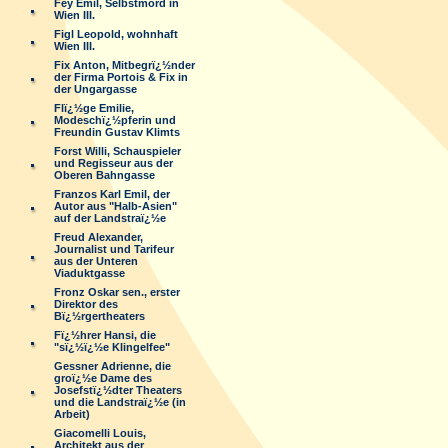
Fey Emil, Selbstmord in
Wien III.
Figl Leopold, wohnhaft
Wien III.
Fix Anton, Mitbegrï¿½nder
der Firma Portois & Fix in
der Ungargasse
Flï¿½ge Emilie,
Modeschï¿½pferin und
Freundin Gustav Klimts
Forst Willi, Schauspieler
und Regisseur aus der
Oberen Bahngasse
Franzos Karl Emil, der
Autor aus "Halb-Asien"
auf der Landstraï¿½e
Freud Alexander,
Journalist und Tarifeur
aus der Unteren
Viaduktgasse
Fronz Oskar sen., erster
Direktor des
Bï¿½rgertheaters
Fï¿½hrer Hansi, die
"sï¿½ï¿½e Klingelfee"
Gessner Adrienne, die
groï¿½e Dame des
Josefstï¿½dter Theaters
und die Landstraï¿½e (in
Arbeit)
Giacomelli Louis,
Architekt aus der