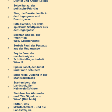
Dichter und Archï¿½ologe
Seipel Ignaz, der
politische Prï¿½lat
Sina, die Bankierfamilie in
der Ungargasse und
Beatrixgasse
Sitte Camillo, der Cello
spielende Stadtplaner aus
der Ungargasse
Soliman Angelo, der
"Mohr" im
Weiï¿½gerberviertel
Sorbait Paul, der Pestarzt
aus der Ungargasse
Soyfer Jura, der
revolutionï¿½re
Schriftsteller, wohnhaft
Wien III
Spaun Josef, der Jurist
und Franz Schubert
Spiel Hilde, Jugend in der
Stanislausgasse
Starhemberg, der
Landstraï¿½er
Heimwehrfï¿½hrer
Steinbrecher Alexander
und "Die Gigerln von
Wien" (Bild fehlt)
Stifter - das
Mehrfachtalent - und die
Landstraï¿½e