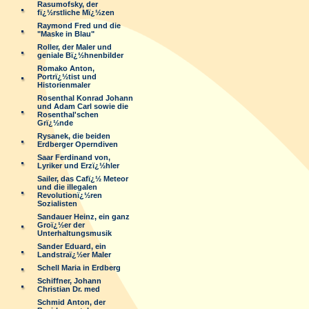
Rasumofsky, der
fï¿½rstliche Mï¿½zen
Raymond Fred und die
"Maske in Blau"
Roller, der Maler und
geniale Bï¿½hnenbilder
Romako Anton,
Portrï¿½tist und
Historienmaler
Rosenthal Konrad Johann
und Adam Carl sowie die
Rosenthal'schen
Grï¿½nde
Rysanek, die beiden
Erdberger Operndiven
Saar Ferdinand von,
Lyriker und Erzï¿½hler
Sailer, das Cafï¿½ Meteor
und die illegalen
Revolutionï¿½ren
Sozialisten
Sandauer Heinz, ein ganz
Groï¿½er der
Unterhaltungsmusik
Sander Eduard, ein
Landstraï¿½er Maler
Schell Maria in Erdberg
Schiffner, Johann
Christian Dr. med
Schmid Anton, der