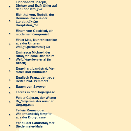
Eichendorff Joseph,
Dichter und Erzï¿½hler auf
der Landstraï¿½e
Eichthal von, Rudolf, der
Romanautor aus der
Landstraï¿½er
Hauptstraï¿½e
Einem von Gottfried, ein
moderner Komponist
Eisler Max, Kunsthistoriker
aus der Unteren
Weiï¿½gerberstraï¿½e
Eminescu Michael, der
rumï¿½nische Dichter im
Weiï¿½gerberviertel (in
Arbeit)
Engelhart, Landstraï¿½er
Maler und Bildhauer
Englisch Franz, der treue
Helfer Prof. Pemmers
Eugen von Savoyen
Farkas in der Ungargasse
Felder Cajetan, der Wiener
Bï¿½rgermeister aus der
Ungargasse
Felleis Roman, der
Widerstandskï¿½mpfer
aus der Drorygasse
Fendi, der Landstraï¿½er
Biedermeier-Maler