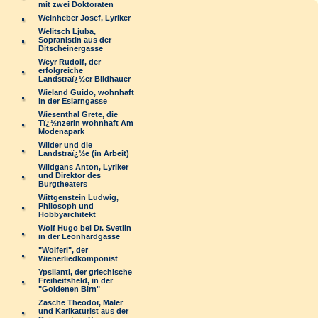
mit zwei Doktoraten
Weinheber Josef, Lyriker
Welitsch Ljuba,
Sopranistin aus der
Ditscheinergasse
Weyr Rudolf, der
erfolgreiche
Landstraï¿½er Bildhauer
Wieland Guido, wohnhaft
in der Eslarngasse
Wiesenthal Grete, die
Tï¿½nzerin wohnhaft Am
Modenapark
Wilder und die
Landstraï¿½e (in Arbeit)
Wildgans Anton, Lyriker
und Direktor des
Burgtheaters
Wittgenstein Ludwig,
Philosoph und
Hobbyarchitekt
Wolf Hugo bei Dr. Svetlin
in der Leonhardgasse
"Wolferl", der
Wienerliedkomponist
Ypsilanti, der griechische
Freiheitsheld, in der
"Goldenen Birn"
Zasche Theodor, Maler
und Karikaturist aus der