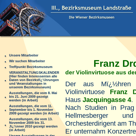
Unsere Mitarbeiter
Franz Drd
Wir suchen Mitarbeiter
Treffpunkt Bezirksmuseum
der Violinvirtuose aus d
VERANSTALTUNGSKALENDER
(Hier finden Interessenten alle
Daten von Bezirksfï¿½hrungen
Der aus Mï¿½hren 
und Veranstaltungen in
unserem Bezirksmuseum)
Violinvirtuose
Franz D
Ausstellungen, die vom 8. Mai
bis 21. Juni 2009 gezeigt
Haus
Jacquingasse 4
.
werden (in Arbeit)
Nach Studien in Prag 
Ausstellungen, die vom 11.
September bis 1. November
2009 gezeigt werden (in Arbeit)
Hellmesberger u
Ausstellungen, die vom 13.
Orchesterdirigent am Th
November 2009 bis 31.
Jï¿½nner 2010 gezeigt werden
Er unternahm Konzertre
(in Arbeit)
Unsere Ausstellungen in der