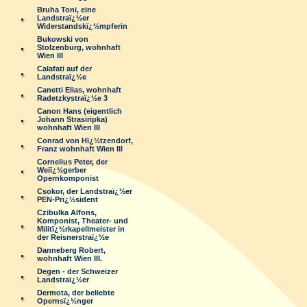
Bruha Toni, eine
Landstraï¿½er
Widerstandskï¿½mpferin
Bukowski von
Stolzenburg, wohnhaft
Wien III
Calafati auf der
Landstraï¿½e
Canetti Elias, wohnhaft
Radetzkystraï¿½e 3
Canon Hans (eigentlich
Johann Strasiripka)
wohnhaft Wien III
Conrad von Hï¿½tzendorf,
Franz wohnhaft Wien III
Cornelius Peter, der
Weiï¿½gerber
Opernkomponist
Csokor, der Landstraï¿½er
PEN-Prï¿½sident
Czibulka Alfons,
Komponist, Theater- und
Militï¿½rkapellmeister in
der Reisnerstraï¿½e
Danneberg Robert,
wohnhaft Wien III.
Degen - der Schweizer
Landstraï¿½er
Dermota, der beliebte
Opernsï¿½nger