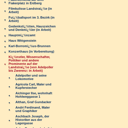
Fiakerplatz in Erdberg
Filmkulisse Landstraï¿½e (in
Arbeit)
Fuï¿½ballsport im 3. Bezirk (in
Arbeit)
Gedenkstï¿½tten, Hauszeichen
und Denkmï¿½ler (in Arbeit)
Hauptmï¿½nzamt
Haus Wittgenstein
Karl-Borromï¿½us-Brunnen
Konzerthaus (in Vorbereitung)
Kï¿½nstler, Wissenschafter,
Politiker und andere
Prominente auf der
Landstraï¿½e (von Adelpoller
bis Zwerenz: in Arbeit)
Adelpoller und seine
Lokomotive
Agricola Carl, Maler und
Kupferstecher
Aichinger Ilse, wohnhaft
Hohlweggasse 1
Althan, Graf Gundacker
Andri Ferdinand, Maler
und Graphiker
Aschbach Joseph, der
Historiker aus der
Lagergasse