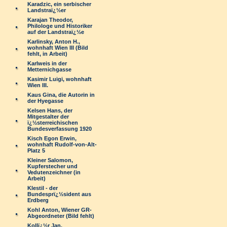
Karadzic, ein serbischer
Landstraï¿½er
Karajan Theodor,
Philologe und Historiker
auf der Landstraï¿½e
Karlinsky, Anton H.,
wohnhaft Wien III (Bild
fehlt, in Arbeit)
Karlweis in der
Metternichgasse
Kasimir Luigi, wohnhaft
Wien III.
Kaus Gina, die Autorin in
der Hyegasse
Kelsen Hans, der
Mitgestalter der
ï¿½sterreichischen
Bundesverfassung 1920
Kisch Egon Erwin,
wohnhaft Rudolf-von-Alt-
Platz 5
Kleiner Salomon,
Kupferstecher und
Vedutenzeichner (in
Arbeit)
Klestil - der
Bundesprï¿½sident aus
Erdberg
Kohl Anton, Wiener GR-
Abgeordneter (Bild fehlt)
Kollï¿½r Jan,