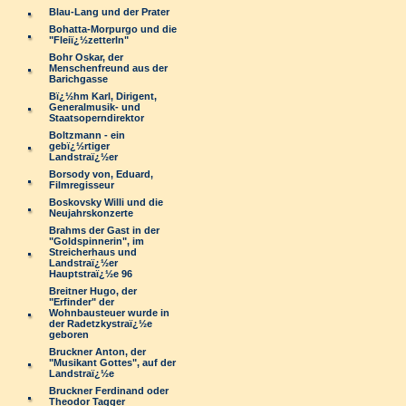
Blau-Lang und der Prater
Bohatta-Morpurgo und die
"Fleiï¿½zetterln"
Bohr Oskar, der
Menschenfreund aus der
Barichgasse
Bï¿½hm Karl, Dirigent,
Generalmusik- und
Staatsoperndirektor
Boltzmann - ein
gebï¿½rtiger
Landstraï¿½er
Borsody von, Eduard,
Filmregisseur
Boskovsky Willi und die
Neujahrskonzerte
Brahms der Gast in der
"Goldspinnerin", im
Streicherhaus und
Landstraï¿½er
Hauptstraï¿½e 96
Breitner Hugo, der
"Erfinder" der
Wohnbausteuer wurde in
der Radetzkystraï¿½e
geboren
Bruckner Anton, der
"Musikant Gottes", auf der
Landstraï¿½e
Bruckner Ferdinand oder
Theodor Tagger