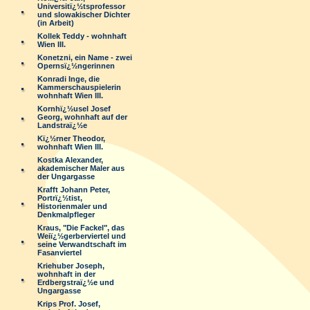
Universitï¿½tsprofessor
und slowakischer Dichter
(in Arbeit)
Kollek Teddy - wohnhaft
Wien III.
Konetzni, ein Name - zwei
Opernsï¿½ngerinnen
Konradi Inge, die
Kammerschauspielerin
wohnhaft Wien III.
Kornhï¿½usel Josef
Georg, wohnhaft auf der
Landstraï¿½e
Kï¿½rner Theodor,
wohnhaft Wien III.
Kostka Alexander,
akademischer Maler aus
der Ungargasse
Krafft Johann Peter,
Portrï¿½tist,
Historienmaler und
Denkmalpfleger
Kraus, "Die Fackel", das
Weiï¿½gerberviertel und
seine Verwandtschaft im
Fasanviertel
Kriehuber Joseph,
wohnhaft in der
Erdbergstraï¿½e und
Ungargasse
Krips Prof. Josef,