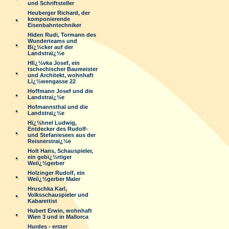
und Schriftsteller
Heuberger Richard, der
komponierende
Eisenbahntechniker
Hiden Rudi, Tormann des
Wunderteams und
Bï¿½cker auf der
Landstraï¿½e
Hlï¿½vka Josef, ein
tschechischer Baumeister
und Architekt, wohnhaft
Lï¿½wengasse 22
Hoffmann Josef und die
Landstraï¿½e
Hofmannsthal und die
Landstraï¿½e
Hï¿½hnel Ludwig,
Entdecker des Rudolf-
und Stefaniesees aus der
Reisnerstraï¿½e
Holt Hans, Schauspieler,
ein gebï¿½rtiger
Weiï¿½gerber
Holzinger Rudolf, ein
Weiï¿½gerber Maler
Hruschka Karl,
Volksschauspieler und
Kabarettist
Hubert Erwin, wohnhaft
Wien 3 und in Mallorca
Hurdes - erster