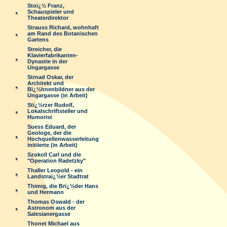
Stoï¿½ Franz,
Schauspieler und
Theaterdirektor
Strauss Richard, wohnhaft
am Rand des Botanischen
Gartens
Streicher, die
Klavierfabrikanten-
Dynastie in der
Ungargasse
Strnad Oskar, der
Architekt und
Bï¿½hnenbildner aus der
Ungargasse (in Arbeit)
Stï¿½rzer Rudolf,
Lokalschriftsteller und
Humorist
Suess Eduard, der
Geologe, der die
Hochquellenwasserleitung
initiierte (in Arbeit)
Szokoll Carl und die
"Operation Radetzky"
Thaller Leopold - ein
Landstraï¿½er Stadtrat
Thimig, die Brï¿½der Hans
und Hermann
Thomas Oswald - der
Astronom aus der
Salesianergasse
Thonet Michael aus