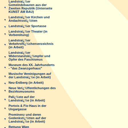
Landstraï¿½er
Gemeindebauten aus der
Zweiten Republik (Unterseite
KUNST AM BAU)
Landstraï¿½er Kirchen und
Andachtsstï¿½tten
Landstraï¿½er Sportasse
Landstraï¿½er Theater (in
Vorbereitung)
Landstraï¿½er
Verkehrsflï¿½chenverzeichnis
(in Arbeit)
Landstraï¿½er
Widerstandskï¿½mpfer und
Opfer des Faschismus
Museum des XX. Jahrhunderts
- "das Zwanzgerhaus"
Musische Vereinigungen auf
der Landstraï¿½e (in Arbeit)
Neu-Erdberg (in Arbeit)
Neue Verï¿½ffentlichungen des
Bezirksmuseums
Palï¿½ste auf der
Landstraï¿½e (in Arbeit)
Portois & Fix-Haus in der
Ungargasse
Prominenz und deren
Gedenkstï¿½tten auf der
Landstraï¿½e (in Arbeit)
Rettung Wien