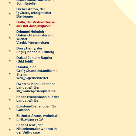
Schriftsteller
Dreher Anton, der
ï¿½ltere, erfolgreicher
Bierbrauer
Drdla, der Violinvirtuose
aus der Jacquingasse
Drimmel Heinrich -
Unterrichtsminister und
Wiener
Vizebï¿½rgermeister
Drory Henry, der
Englï¿½nder in Erdberg
Dukati Johann Baptist
(Bild fehlt)
Dumba, eine
Groï¿½handelsfamilie mit
Sitz im
Weiï¿½gerberviertel
Dworzak Karl, Leiter des
Landstraï¿½er
Mï¿½nnergesangvereins
Ebner-Eschenbach auf der
Landstraï¿½e
Eckstein-Diener oder "Sir
Galahad"
Edthofer Anton, wohnhaft
ï¿½lzeltgasse 1A
Egger-Lienz, der
Historienmaler wohnte in
der Veithgasse