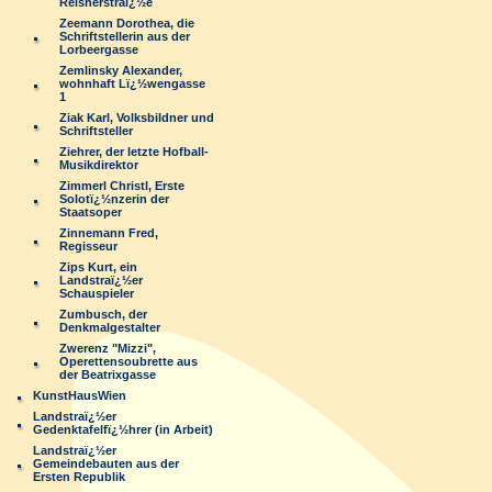
Reisnerstraï¿½e
Zeemann Dorothea, die
Schriftstellerin aus der
Lorbeergasse
Zemlinsky Alexander,
wohnhaft Lï¿½wengasse
1
Ziak Karl, Volksbildner und
Schriftsteller
Ziehrer, der letzte Hofball-
Musikdirektor
Zimmerl Christl, Erste
Solotï¿½nzerin der
Staatsoper
Zinnemann Fred,
Regisseur
Zips Kurt, ein
Landstraï¿½er
Schauspieler
Zumbusch, der
Denkmalgestalter
Zwerenz "Mizzi",
Operettensoubrette aus
der Beatrixgasse
KunstHausWien
Landstraï¿½er
Gedenktafelfï¿½hrer (in Arbeit)
Landstraï¿½er
Gemeindebauten aus der
Ersten Republik