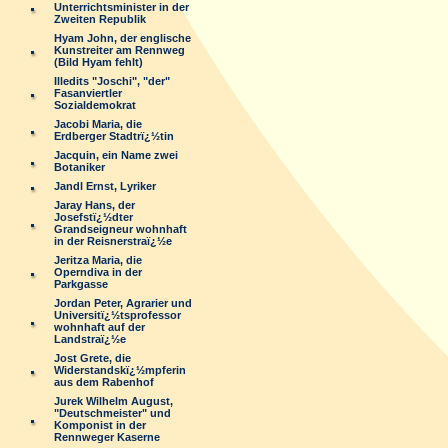
Unterrichtsminister in der
Zweiten Republik
Hyam John, der englische
Kunstreiter am Rennweg
(Bild Hyam fehlt)
Illedits "Joschi", "der"
Fasanviertler
Sozialdemokrat
Jacobi Maria, die
Erdberger Stadtrï¿½tin
Jacquin, ein Name zwei
Botaniker
Jandl Ernst, Lyriker
Jaray Hans, der
Josefstï¿½dter
Grandseigneur wohnhaft
in der Reisnerstraï¿½e
Jeritza Maria, die
Operndiva in der
Parkgasse
Jordan Peter, Agrarier und
Universitï¿½tsprofessor
wohnhaft auf der
Landstraï¿½e
Jost Grete, die
Widerstandskï¿½mpferin
aus dem Rabenhof
Jurek Wilhelm August,
"Deutschmeister" und
Komponist in der
Rennweger Kaserne