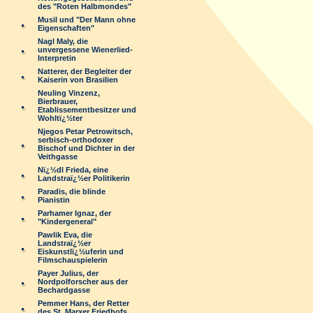
des "Roten Halbmondes"
Musil und "Der Mann ohne
Eigenschaften"
Nagl Maly, die
unvergessene Wienerlied-
Interpretin
Natterer, der Begleiter der
Kaiserin von Brasilien
Neuling Vinzenz,
Bierbrauer,
Etablissementbesitzer und
Wohltï¿½ter
Njegos Petar Petrowitsch,
serbisch-orthodoxer
Bischof und Dichter in der
Veithgasse
Nï¿½dl Frieda, eine
Landstraï¿½er Politikerin
Paradis, die blinde
Pianistin
Parhamer Ignaz, der
"Kindergeneral"
Pawlik Eva, die
Landstraï¿½er
Eiskunstlï¿½uferin und
Filmschauspielerin
Payer Julius, der
Nordpolforscher aus der
Bechardgasse
Pemmer Hans, der Retter
des St. Marxer Friedhofs