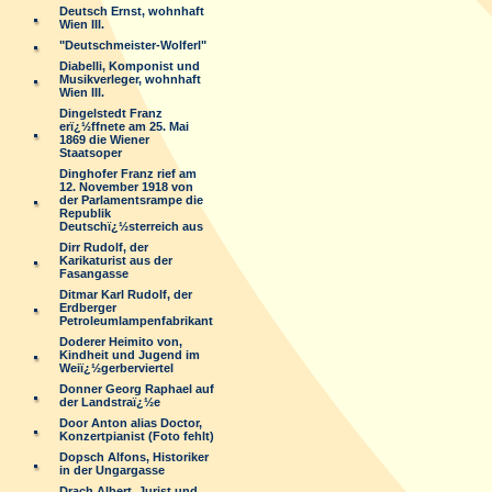
Deutsch Ernst, wohnhaft
Wien III.
"Deutschmeister-Wolferl"
Diabelli, Komponist und
Musikverleger, wohnhaft
Wien III.
Dingelstedt Franz
erï¿½ffnete am 25. Mai
1869 die Wiener
Staatsoper
Dinghofer Franz rief am
12. November 1918 von
der Parlamentsrampe die
Republik
Deutschï¿½sterreich aus
Dirr Rudolf, der
Karikaturist aus der
Fasangasse
Ditmar Karl Rudolf, der
Erdberger
Petroleumlampenfabrikant
Doderer Heimito von,
Kindheit und Jugend im
Weiï¿½gerberviertel
Donner Georg Raphael auf
der Landstraï¿½e
Door Anton alias Doctor,
Konzertpianist (Foto fehlt)
Dopsch Alfons, Historiker
in der Ungargasse
Drach Albert, Jurist und