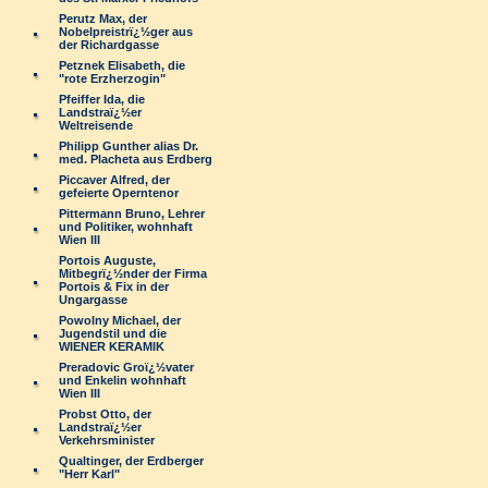
Perutz Max, der
Nobelpreistrï¿½ger aus
der Richardgasse
Petznek Elisabeth, die
"rote Erzherzogin"
Pfeiffer Ida, die
Landstraï¿½er
Weltreisende
Philipp Gunther alias Dr.
med. Placheta aus Erdberg
Piccaver Alfred, der
gefeierte Operntenor
Pittermann Bruno, Lehrer
und Politiker, wohnhaft
Wien III
Portois Auguste,
Mitbegrï¿½nder der Firma
Portois & Fix in der
Ungargasse
Powolny Michael, der
Jugendstil und die
WIENER KERAMIK
Preradovic Groï¿½vater
und Enkelin wohnhaft
Wien III
Probst Otto, der
Landstraï¿½er
Verkehrsminister
Qualtinger, der Erdberger
"Herr Karl"