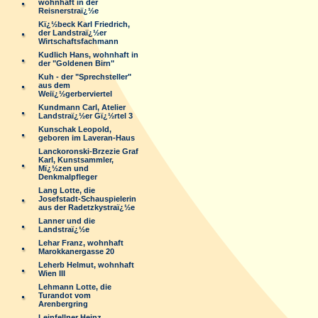
wohnhaft in der
Reisnerstraï¿½e
Kï¿½beck Karl Friedrich,
der Landstraï¿½er
Wirtschaftsfachmann
Kudlich Hans, wohnhaft in
der "Goldenen Birn"
Kuh - der "Sprechsteller"
aus dem
Weiï¿½gerberviertel
Kundmann Carl, Atelier
Landstraï¿½er Gï¿½rtel 3
Kunschak Leopold,
geboren im Laveran-Haus
Lanckoronski-Brzezie Graf
Karl, Kunstsammler,
Mï¿½zen und
Denkmalpfleger
Lang Lotte, die
Josefstadt-Schauspielerin
aus der Radetzkystraï¿½e
Lanner und die
Landstraï¿½e
Lehar Franz, wohnhaft
Marokkanergasse 20
Leherb Helmut, wohnhaft
Wien III
Lehmann Lotte, die
Turandot vom
Arenbergring
Leinfellner Heinz,