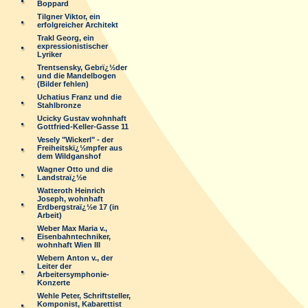
Boppard
Tilgner Viktor, ein
erfolgreicher Architekt
Trakl Georg, ein
expressionistischer
Lyriker
Trentsensky, Gebrï¿½der
und die Mandelbogen
(Bilder fehlen)
Uchatius Franz und die
Stahlbronze
Ucicky Gustav wohnhaft
Gottfried-Keller-Gasse 11
Vesely "Wickerl" - der
Freiheitskï¿½mpfer aus
dem Wildganshof
Wagner Otto und die
Landstraï¿½e
Watteroth Heinrich
Joseph, wohnhaft
Erdbergstraï¿½e 17 (in
Arbeit)
Weber Max Maria v.,
Eisenbahntechniker,
wohnhaft Wien III
Webern Anton v., der
Leiter der
Arbeitersymphonie-
Konzerte
Wehle Peter, Schriftsteller,
Komponist, Kabarettist