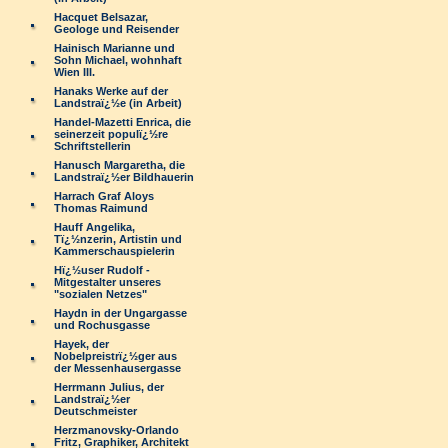
Hacquet Belsazar,
Geologe und Reisender
Hainisch Marianne und
Sohn Michael, wohnhaft
Wien III.
Hanaks Werke auf der
Landstraï¿½e (in Arbeit)
Handel-Mazetti Enrica, die
seinerzeit populï¿½re
Schriftstellerin
Hanusch Margaretha, die
Landstraï¿½er Bildhauerin
Harrach Graf Aloys
Thomas Raimund
Hauff Angelika,
Tï¿½nzerin, Artistin und
Kammerschauspielerin
Hï¿½user Rudolf -
Mitgestalter unseres
"sozialen Netzes"
Haydn in der Ungargasse
und Rochusgasse
Hayek, der
Nobelpreistrï¿½ger aus
der Messenhausergasse
Herrmann Julius, der
Landstraï¿½er
Deutschmeister
Herzmanovsky-Orlando
Fritz, Graphiker, Architekt