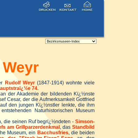
Weyr
er
Rudolf Weyr
(1847-1914) wohnte viele
auptstraï¿½e 74
.
2 an der Akademie der bildenden Kï¿½nste
sef Cesar, der die Aufmerksamkeit Gottfried
uf den jungen Kï¿½nstler lenkte, die ihm
 entstehenden Naturhistorischen Museum
n, die seinen Ruf begrï¿½ndeten -
Simson-
efs am Grillparzerdenkmal
, das
Standbild
sche Museum, ein
Bacchusfries
, die beiden