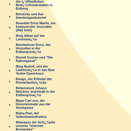
der ï¿½ffentlichen
Bedï¿½rfnisanstalten in
Erdberg
Benatzky und das
Arenbergparkviertel
Benedikt Ernst Martin, ein
bedeutender Journalist
(Bild fehlt)
Berg Alban auf der
Landstraï¿½e
Bernleithner Ernst, der
Historiker in der
Erdbergstraï¿½e
Bienek Gustav und "Die
Rabengasse"
Bing Rudolf, von der
Landstraï¿½e in das New
Yorker Opernhaus
Birago, der Erfinder der
Pionierlaufbrï¿½cke
Birkenstock Johann
Melchior, wohnhaft in der
Erdbergstraï¿½e
Blaas Carl von, der
Historienmaler aus der
Strohgasse
Blaha Paul, der
Volkstheaterdirektor
Blamauer, der Schï¿½pfer
unseres "eisernen
Bestandes"