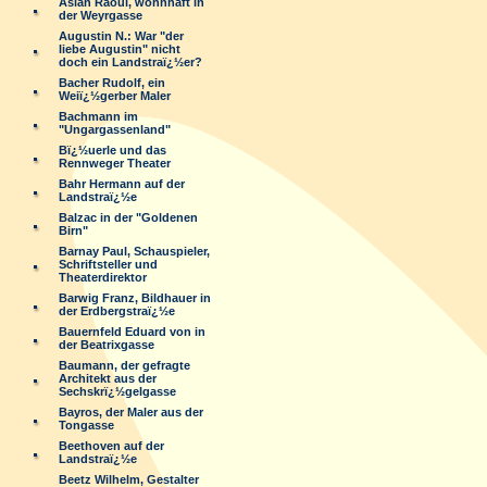
Aslan Raoul, wohnhaft in
der Weyrgasse
Augustin N.: War "der
liebe Augustin" nicht
doch ein Landstraï¿½er?
Bacher Rudolf, ein
Weiï¿½gerber Maler
Bachmann im
"Ungargassenland"
Bï¿½uerle und das
Rennweger Theater
Bahr Hermann auf der
Landstraï¿½e
Balzac in der "Goldenen
Birn"
Barnay Paul, Schauspieler,
Schriftsteller und
Theaterdirektor
Barwig Franz, Bildhauer in
der Erdbergstraï¿½e
Bauernfeld Eduard von in
der Beatrixgasse
Baumann, der gefragte
Architekt aus der
Sechskrï¿½gelgasse
Bayros, der Maler aus der
Tongasse
Beethoven auf der
Landstraï¿½e
Beetz Wilhelm, Gestalter