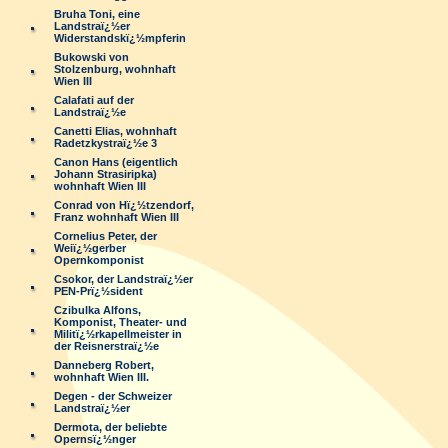
Bruha Toni, eine
Landstraï¿½er
Widerstandskï¿½mpferin
Bukowski von
Stolzenburg, wohnhaft
Wien III
Calafati auf der
Landstraï¿½e
Canetti Elias, wohnhaft
Radetzkystraï¿½e 3
Canon Hans (eigentlich
Johann Strasiripka)
wohnhaft Wien III
Conrad von Hï¿½tzendorf,
Franz wohnhaft Wien III
Cornelius Peter, der
Weiï¿½gerber
Opernkomponist
Csokor, der Landstraï¿½er
PEN-Prï¿½sident
Czibulka Alfons,
Komponist, Theater- und
Militï¿½rkapellmeister in
der Reisnerstraï¿½e
Danneberg Robert,
wohnhaft Wien III.
Degen - der Schweizer
Landstraï¿½er
Dermota, der beliebte
Opernsï¿½nger