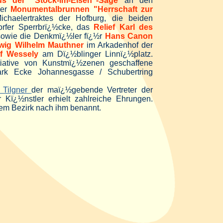
us der "Stock-im-Eisen"-Sage
an den
der
Monumentalbrunnen "Herrschaft zur
haelertraktes der Hofburg, die beiden
rfer Sperrbrï¿½cke, das
Relief Karl des
sowie die Denkmï¿½ler fï¿½r
Hans Canon
wig Wilhelm Mauthner
im Arkadenhof der
f Wessely
am Dï¿½blinger Linnï¿½platz.
iative von Kunstmï¿½zenen geschaffene
ark Ecke Johannesgasse / Schubertring
r Tilgner
der maï¿½gebende Vertreter der
r Kï¿½nstler erhielt zahlreiche Ehrungen.
em Bezirk nach ihm benannt.