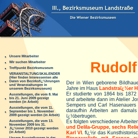
Unsere Mitarbeiter
Rudolf 
Wir suchen Mitarbeiter
Treffpunkt Bezirksmuseum
VERANSTALTUNGSKALENDER
(Hier finden Interessenten alle
Daten von Bezirksfï¿½hrungen
Der in Wien geborene Bildhau
und Veranstaltungen in
Jahre im Haus
Landstraï¿½er H
unserem Bezirksmuseum)
Er studierte von 1864 bis 187
Ausstellungen, die vom 8. Mai
bis 21. Juni 2009 gezeigt
und arbeitete dann im Atelier Jo
werden (in Arbeit)
Sempers und Carl Hasenauers a
Ausstellungen, die vom 11.
daraufhin Arbeiten am damals
September bis 1. November
2009 gezeigt werden (in Arbeit)
ï¿½bertrugen.
Ausstellungen, die vom 13.
Es folgten verschiedene Arbeite
November 2009 bis 31.
und Delila-Gruppe
,
sechs Reli
Jï¿½nner 2010 gezeigt werden
(in Arbeit)
Karl VI.
fï¿½r das Kunsthistori
Unsere Ausstellungen in der