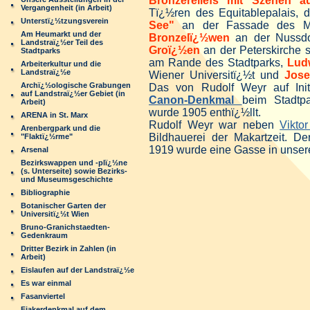
Bronzereliefs mit Szenen a
Vergangenheit (in Arbeit)
Tï¿½ren des Equitablepalais, 
Unterstï¿½tzungsverein
See"
an der Fassade des Mic
Am Heumarkt und der
Bronzelï¿½wen
an der Nussdo
Landstraï¿½er Teil des
Groï¿½en
an der Peterskirche 
Stadtparks
am Rande des Stadtparks,
Lud
Arbeiterkultur und die
Landstraï¿½e
Wiener Universitï¿½t und
Jose
Archï¿½ologische Grabungen
Das von Rudolf Weyr auf Init
auf Landstraï¿½er Gebiet (in
Canon-Denkmal
beim Stadtp
Arbeit)
wurde 1905 enthï¿½llt.
ARENA in St. Marx
Rudolf Weyr war neben
Vikto
Arenbergpark und die
Bildhauerei der Makartzeit. De
"Flaktï¿½rme"
1919 wurde eine Gasse in unser
Arsenal
Bezirkswappen und -plï¿½ne
(s. Unterseite) sowie Bezirks-
und Museumsgeschichte
Bibliographie
Botanischer Garten der
Universitï¿½t Wien
Bruno-Granichstaedten-
Gedenkraum
Dritter Bezirk in Zahlen (in
Arbeit)
Eislaufen auf der Landstraï¿½e
Es war einmal
Fasanviertel
Fiakerdenkmal auf dem