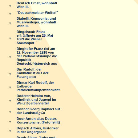
Deutsch Ernst, wohnhaft
Wien III.
"Deutschmeister-Wolferl"
Diabelli, Komponist und
Musikverleger, wohnhaft
Wien III.
Dingelstedt Franz
erï¿½ffnete am 25. Mai
1869 die Wiener
Staatsoper
Dinghofer Franz rief am
12. November 1918 von
der Parlamentsrampe die
Republik
Deutschï¿½sterreich aus
Dirr Rudolf, der
Karikaturist aus der
Fasangasse
Ditmar Karl Rudolf, der
Erdberger
Petroleumlampenfabrikant
Doderer Heimito von,
Kindheit und Jugend im
Weiï¿½gerberviertel
Donner Georg Raphael auf
der Landstraï¿½e
Door Anton alias Doctor,
Konzertpianist (Foto fehlt)
Dopsch Alfons, Historiker
in der Ungargasse
Drach Albert, Jurist und