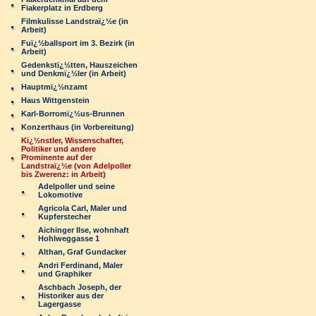
Fiakerplatz in Erdberg
Filmkulisse Landstraï¿½e (in
Arbeit)
Fuï¿½ballsport im 3. Bezirk (in
Arbeit)
Gedenkstï¿½tten, Hauszeichen
und Denkmï¿½ler (in Arbeit)
Hauptmï¿½nzamt
Haus Wittgenstein
Karl-Borromï¿½us-Brunnen
Konzerthaus (in Vorbereitung)
Kï¿½nstler, Wissenschafter,
Politiker und andere
Prominente auf der
Landstraï¿½e (von Adelpoller
bis Zwerenz: in Arbeit)
Adelpoller und seine
Lokomotive
Agricola Carl, Maler und
Kupferstecher
Aichinger Ilse, wohnhaft
Hohlweggasse 1
Althan, Graf Gundacker
Andri Ferdinand, Maler
und Graphiker
Aschbach Joseph, der
Historiker aus der
Lagergasse