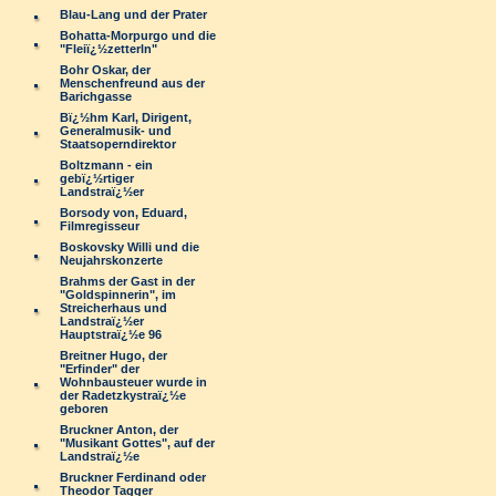
Blau-Lang und der Prater
Bohatta-Morpurgo und die
"Fleiï¿½zetterln"
Bohr Oskar, der
Menschenfreund aus der
Barichgasse
Bï¿½hm Karl, Dirigent,
Generalmusik- und
Staatsoperndirektor
Boltzmann - ein
gebï¿½rtiger
Landstraï¿½er
Borsody von, Eduard,
Filmregisseur
Boskovsky Willi und die
Neujahrskonzerte
Brahms der Gast in der
"Goldspinnerin", im
Streicherhaus und
Landstraï¿½er
Hauptstraï¿½e 96
Breitner Hugo, der
"Erfinder" der
Wohnbausteuer wurde in
der Radetzkystraï¿½e
geboren
Bruckner Anton, der
"Musikant Gottes", auf der
Landstraï¿½e
Bruckner Ferdinand oder
Theodor Tagger