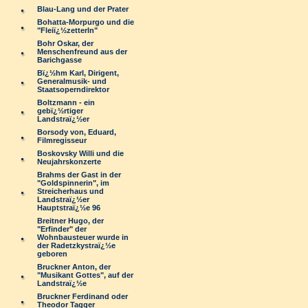
Blau-Lang und der Prater
Bohatta-Morpurgo und die
"Fleiï¿½zetterln"
Bohr Oskar, der
Menschenfreund aus der
Barichgasse
Bï¿½hm Karl, Dirigent,
Generalmusik- und
Staatsoperndirektor
Boltzmann - ein
gebï¿½rtiger
Landstraï¿½er
Borsody von, Eduard,
Filmregisseur
Boskovsky Willi und die
Neujahrskonzerte
Brahms der Gast in der
"Goldspinnerin", im
Streicherhaus und
Landstraï¿½er
Hauptstraï¿½e 96
Breitner Hugo, der
"Erfinder" der
Wohnbausteuer wurde in
der Radetzkystraï¿½e
geboren
Bruckner Anton, der
"Musikant Gottes", auf der
Landstraï¿½e
Bruckner Ferdinand oder
Theodor Tagger