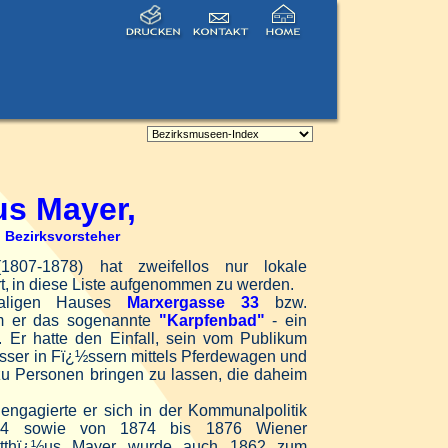
Mayer,
zirksvorsteher
807-1878) hat zweifellos nur lokale
t,
in diese Liste aufgenommen zu werden.
maligen Hauses
Marxergasse 33
bzw.
m er das sogenannte
"Karpfenbad"
- ein
 Er hatte den Einfall, sein
vom Publikum
ser in Fï¿½ssern mittels Pferdewagen und
u Personen bringen zu lassen, die daheim
ngagierte er sich in der Kommunalpolitik
64 sowie von 1874 bis 1876 Wiener
Matthï¿½us Mayer wurde auch 1862 zum