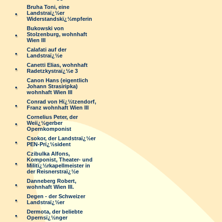
Bruha Toni, eine
Landstraï¿½er
Widerstandskï¿½mpferin
Bukowski von
Stolzenburg, wohnhaft
Wien III
Calafati auf der
Landstraï¿½e
Canetti Elias, wohnhaft
Radetzkystraï¿½e 3
Canon Hans (eigentlich
Johann Strasiripka)
wohnhaft Wien III
Conrad von Hï¿½tzendorf,
Franz wohnhaft Wien III
Cornelius Peter, der
Weiï¿½gerber
Opernkomponist
Csokor, der Landstraï¿½er
PEN-Prï¿½sident
Czibulka Alfons,
Komponist, Theater- und
Militï¿½rkapellmeister in
der Reisnerstraï¿½e
Danneberg Robert,
wohnhaft Wien III.
Degen - der Schweizer
Landstraï¿½er
Dermota, der beliebte
Opernsï¿½nger