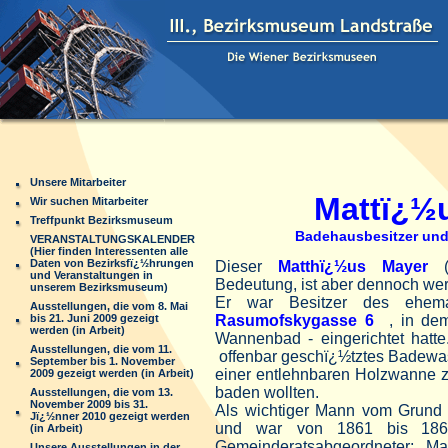
Unsere Mitarbeiter
Mattï¿½us 
Wir suchen Mitarbeiter
Treffpunkt Bezirksmuseum
Badehausbesitzer und Be
VERANSTALTUNGSKALENDER
(Hier finden Interessenten alle
Daten von Bezirksfï¿½hrungen
Dieser
Matthï¿½us Mayer
(1
und Veranstaltungen in
Bedeutung, ist aber dennoch wer
unserem Bezirksmuseum)
Er war Besitzer des ehe
Ausstellungen, die vom 8. Mai
bis 21. Juni 2009 gezeigt
Rasumofskygasse 6
, in de
werden (in Arbeit)
Wannenbad - eingerichtet hatte.
Ausstellungen, die vom 11.
offenbar geschï¿½tztes Badewas
September bis 1. November
einer entlehnbaren Holzwanne z
2009 gezeigt werden (in Arbeit)
baden wollten.
Ausstellungen, die vom 13.
November 2009 bis 31.
Als wichtiger Mann vom Grund e
Jï¿½nner 2010 gezeigt werden
und war von 1861 bis
18
(in Arbeit)
Gemeinderatsabgeordneter; 
Unsere Ausstellungen in der