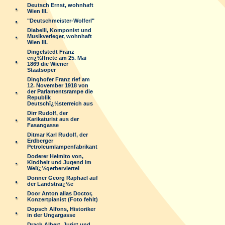
Deutsch Ernst, wohnhaft
Wien III.
"Deutschmeister-Wolferl"
Diabelli, Komponist und
Musikverleger, wohnhaft
Wien III.
Dingelstedt Franz
erï¿½ffnete am 25. Mai
1869 die Wiener
Staatsoper
Dinghofer Franz rief am
12. November 1918 von
der Parlamentsrampe die
Republik
Deutschï¿½sterreich aus
Dirr Rudolf, der
Karikaturist aus der
Fasangasse
Ditmar Karl Rudolf, der
Erdberger
Petroleumlampenfabrikant
Doderer Heimito von,
Kindheit und Jugend im
Weiï¿½gerberviertel
Donner Georg Raphael auf
der Landstraï¿½e
Door Anton alias Doctor,
Konzertpianist (Foto fehlt)
Dopsch Alfons, Historiker
in der Ungargasse
Drach Albert, Jurist und