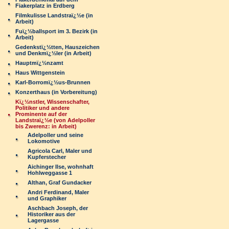
Fiakerplatz in Erdberg
Filmkulisse Landstraï¿½e (in
Arbeit)
Fuï¿½ballsport im 3. Bezirk (in
Arbeit)
Gedenkstï¿½tten, Hauszeichen
und Denkmï¿½ler (in Arbeit)
Hauptmï¿½nzamt
Haus Wittgenstein
Karl-Borromï¿½us-Brunnen
Konzerthaus (in Vorbereitung)
Kï¿½nstler, Wissenschafter,
Politiker und andere
Prominente auf der
Landstraï¿½e (von Adelpoller
bis Zwerenz: in Arbeit)
Adelpoller und seine
Lokomotive
Agricola Carl, Maler und
Kupferstecher
Aichinger Ilse, wohnhaft
Hohlweggasse 1
Althan, Graf Gundacker
Andri Ferdinand, Maler
und Graphiker
Aschbach Joseph, der
Historiker aus der
Lagergasse