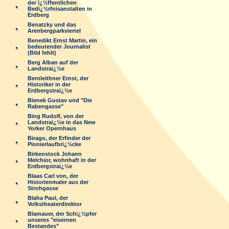
der ï¿½ffentlichen
Bedï¿½rfnisanstalten in
Erdberg
Benatzky und das
Arenbergparkviertel
Benedikt Ernst Martin, ein
bedeutender Journalist
(Bild fehlt)
Berg Alban auf der
Landstraï¿½e
Bernleithner Ernst, der
Historiker in der
Erdbergstraï¿½e
Bienek Gustav und "Die
Rabengasse"
Bing Rudolf, von der
Landstraï¿½e in das New
Yorker Opernhaus
Birago, der Erfinder der
Pionierlaufbrï¿½cke
Birkenstock Johann
Melchior, wohnhaft in der
Erdbergstraï¿½e
Blaas Carl von, der
Historienmaler aus der
Strohgasse
Blaha Paul, der
Volkstheaterdirektor
Blamauer, der Schï¿½pfer
unseres "eisernen
Bestandes"