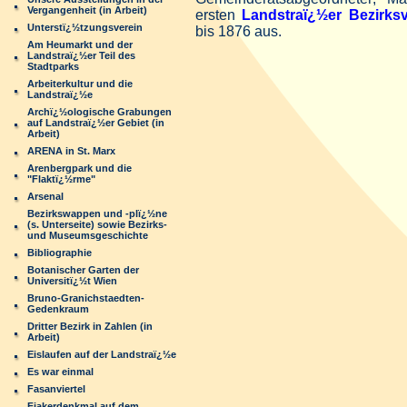
Vergangenheit (in Arbeit)
ersten
Landstraï¿½er Bezirksv
Unterstï¿½tzungsverein
bis 1876 aus.
Am Heumarkt und der
Landstraï¿½er Teil des
Stadtparks
Arbeiterkultur und die
Landstraï¿½e
Archï¿½ologische Grabungen
auf Landstraï¿½er Gebiet (in
Arbeit)
ARENA in St. Marx
Arenbergpark und die
"Flaktï¿½rme"
Arsenal
Bezirkswappen und -plï¿½ne
(s. Unterseite) sowie Bezirks-
und Museumsgeschichte
Bibliographie
Botanischer Garten der
Universitï¿½t Wien
Bruno-Granichstaedten-
Gedenkraum
Dritter Bezirk in Zahlen (in
Arbeit)
Eislaufen auf der Landstraï¿½e
Es war einmal
Fasanviertel
Fiakerdenkmal auf dem