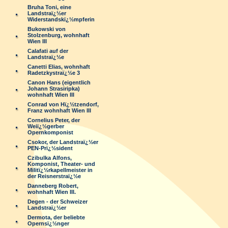
Bruha Toni, eine
Landstraï¿½er
Widerstandskï¿½mpferin
Bukowski von
Stolzenburg, wohnhaft
Wien III
Calafati auf der
Landstraï¿½e
Canetti Elias, wohnhaft
Radetzkystraï¿½e 3
Canon Hans (eigentlich
Johann Strasiripka)
wohnhaft Wien III
Conrad von Hï¿½tzendorf,
Franz wohnhaft Wien III
Cornelius Peter, der
Weiï¿½gerber
Opernkomponist
Csokor, der Landstraï¿½er
PEN-Prï¿½sident
Czibulka Alfons,
Komponist, Theater- und
Militï¿½rkapellmeister in
der Reisnerstraï¿½e
Danneberg Robert,
wohnhaft Wien III.
Degen - der Schweizer
Landstraï¿½er
Dermota, der beliebte
Opernsï¿½nger