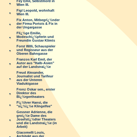
Fey Emil, Selbstmord in
Wien III.
Figl Leopold, wohnhaft
Wien III.
Fix Anton, Mitbegrï¿½nder
der Firma Portois & Fix in
der Ungargasse
Flï¿½ge Emilie,
Modeschï¿½pferin und
Freundin Gustav Klimts
Forst Willi, Schauspieler
und Regisseur aus der
Oberen Bahngasse
Franzos Karl Emil, der
Autor aus "Halb-Asien"
auf der Landstraï¿½e
Freud Alexander,
Journalist und Tarifeur
aus der Unteren
Viaduktgasse
Fronz Oskar sen., erster
Direktor des
Bï¿½rgertheaters
Fï¿½hrer Hansi, die
"sï¿½ï¿½e Klingelfee"
Gessner Adrienne, die
groï¿½e Dame des
Josefstï¿½dter Theaters
und die Landstraï¿½e (in
Arbeit)
Giacomelli Louis,
Architekt aus der