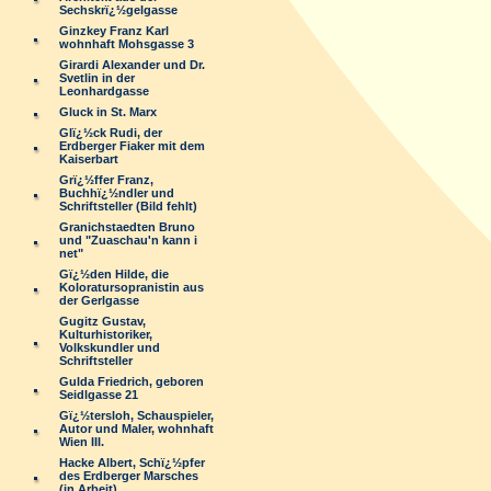
Sechskrï¿½gelgasse
Ginzkey Franz Karl
wohnhaft Mohsgasse 3
Girardi Alexander und Dr.
Svetlin in der
Leonhardgasse
Gluck in St. Marx
Glï¿½ck Rudi, der
Erdberger Fiaker mit dem
Kaiserbart
Grï¿½ffer Franz,
Buchhï¿½ndler und
Schriftsteller (Bild fehlt)
Granichstaedten Bruno
und "Zuaschau'n kann i
net"
Gï¿½den Hilde, die
Koloratursopranistin aus
der Gerlgasse
Gugitz Gustav,
Kulturhistoriker,
Volkskundler und
Schriftsteller
Gulda Friedrich, geboren
Seidlgasse 21
Gï¿½tersloh, Schauspieler,
Autor und Maler, wohnhaft
Wien III.
Hacke Albert, Schï¿½pfer
des Erdberger Marsches
(in Arbeit)