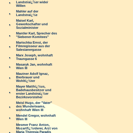
Landstraï¿½er wider
Willen
Mahler auf der
Landstraï¿½e
Maisel Karl,
Gewerkschafter und
Sozialminister
Mantler Karl, Sprecher des
"Siebener-Komitees"
Marischka Ernst, der
Filmregisseur aus der
Salesianergasse
Marx Joseph, wohnhaft
Traungasse 6
Masaryk Jan, wohnhaft
Wien III
Mautner Adolf Ignaz,
Bierbrauer und
Wohltï¿½ter
Mayer Matthï¿½us,
Badehausbesitzer und
erster Landstraï¿½er
Bezirksvorsteher
Meisl Hugo, der "Vater"
des Wunderteams,
wohnhaft Wien III
Mendel Gregor, wohnhaft
Wien III
Mesmer Franz Anton,
Mozartfï¿½rderer, Arzt von
Maria Theresia Paradis