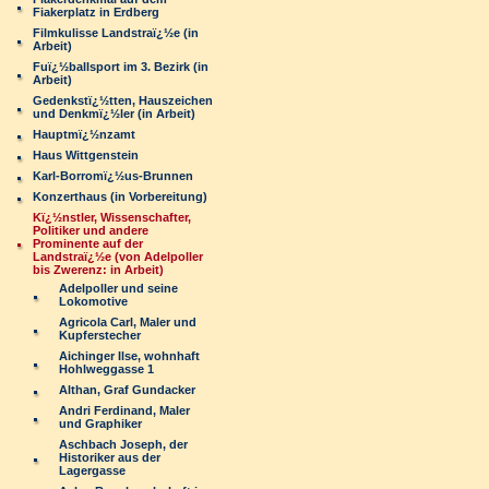
Fiakerplatz in Erdberg
Filmkulisse Landstraï¿½e (in
Arbeit)
Fuï¿½ballsport im 3. Bezirk (in
Arbeit)
Gedenkstï¿½tten, Hauszeichen
und Denkmï¿½ler (in Arbeit)
Hauptmï¿½nzamt
Haus Wittgenstein
Karl-Borromï¿½us-Brunnen
Konzerthaus (in Vorbereitung)
Kï¿½nstler, Wissenschafter,
Politiker und andere
Prominente auf der
Landstraï¿½e (von Adelpoller
bis Zwerenz: in Arbeit)
Adelpoller und seine
Lokomotive
Agricola Carl, Maler und
Kupferstecher
Aichinger Ilse, wohnhaft
Hohlweggasse 1
Althan, Graf Gundacker
Andri Ferdinand, Maler
und Graphiker
Aschbach Joseph, der
Historiker aus der
Lagergasse