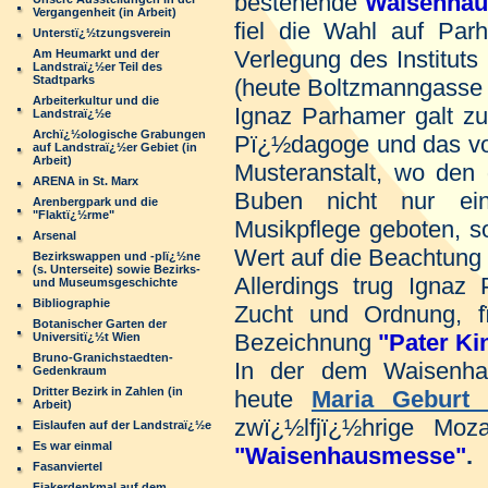
bestehende
Waisenha
Vergangenheit (in Arbeit)
fiel die Wahl auf Par
Unterstï¿½tzungsverein
Verlegung des Instituts
Am Heumarkt und der
Landstraï¿½er Teil des
Stadtparks
(heute Boltzmanngasse 
Arbeiterkultur und die
Ignaz Parhamer galt zu
Landstraï¿½e
Archï¿½ologische Grabungen
Pï¿½dagoge und das von
auf Landstraï¿½er Gebiet (in
Arbeit)
Musteranstalt, wo den
ARENA in St. Marx
Buben nicht nur ein
Arenbergpark und die
"Flaktï¿½rme"
Musikpflege geboten, s
Arsenal
Wert auf die Beachtung 
Bezirkswappen und -plï¿½ne
(s. Unterseite) sowie Bezirks-
Allerdings trug Ignaz
und Museumsgeschichte
Bibliographie
Zucht und Ordnung, f
Botanischer Garten der
Bezeichnung
"Pater Ki
Universitï¿½t Wien
Bruno-Granichstaedten-
In der dem Waisenha
Gedenkraum
Dritter Bezirk in Zahlen (in
heute
Maria Geburt
Arbeit)
zwï¿½lfjï¿½hrige Moz
Eislaufen auf der Landstraï¿½e
Es war einmal
"Waisenhausmesse"
.
Fasanviertel
Fiakerdenkmal auf dem