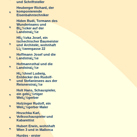
und Schriftsteller
Heuberger Richard, der
komponierende
Eisenbahntechniker
Hiden Rudi, Tormann des
Wunderteams und
Bï¿½cker auf der
Landstraï¿½e
Hlï¿½vka Josef, ein
tschechischer Baumeister
und Architekt, wohnhaft
Lï¿½wengasse 22
Hoffmann Josef und die
Landstraï¿½e
Hofmannsthal und die
Landstraï¿½e
Hï¿½hnel Ludwig,
Entdecker des Rudolf-
und Stefaniesees aus der
Reisnerstraï¿½e
Holt Hans, Schauspieler,
ein gebï¿½rtiger
Weiï¿½gerber
Holzinger Rudolf, ein
Weiï¿½gerber Maler
Hruschka Karl,
Volksschauspieler und
Kabarettist
Hubert Erwin, wohnhaft
Wien 3 und in Mallorca
Hurdes - erster