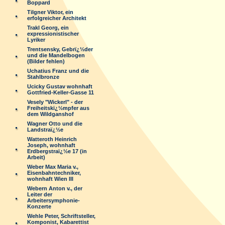
Boppard
Tilgner Viktor, ein
erfolgreicher Architekt
Trakl Georg, ein
expressionistischer
Lyriker
Trentsensky, Gebrï¿½der
und die Mandelbogen
(Bilder fehlen)
Uchatius Franz und die
Stahlbronze
Ucicky Gustav wohnhaft
Gottfried-Keller-Gasse 11
Vesely "Wickerl" - der
Freiheitskï¿½mpfer aus
dem Wildganshof
Wagner Otto und die
Landstraï¿½e
Watteroth Heinrich
Joseph, wohnhaft
Erdbergstraï¿½e 17 (in
Arbeit)
Weber Max Maria v.,
Eisenbahntechniker,
wohnhaft Wien III
Webern Anton v., der
Leiter der
Arbeitersymphonie-
Konzerte
Wehle Peter, Schriftsteller,
Komponist, Kabarettist