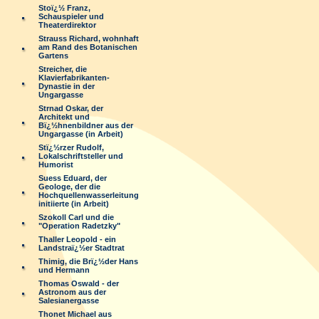
Stoï¿½ Franz,
Schauspieler und
Theaterdirektor
Strauss Richard, wohnhaft
am Rand des Botanischen
Gartens
Streicher, die
Klavierfabrikanten-
Dynastie in der
Ungargasse
Strnad Oskar, der
Architekt und
Bï¿½hnenbildner aus der
Ungargasse (in Arbeit)
Stï¿½rzer Rudolf,
Lokalschriftsteller und
Humorist
Suess Eduard, der
Geologe, der die
Hochquellenwasserleitung
initiierte (in Arbeit)
Szokoll Carl und die
"Operation Radetzky"
Thaller Leopold - ein
Landstraï¿½er Stadtrat
Thimig, die Brï¿½der Hans
und Hermann
Thomas Oswald - der
Astronom aus der
Salesianergasse
Thonet Michael aus