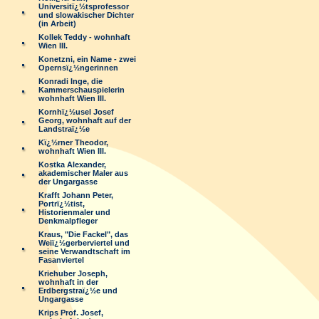
Universitï¿½tsprofessor
und slowakischer Dichter
(in Arbeit)
Kollek Teddy - wohnhaft
Wien III.
Konetzni, ein Name - zwei
Opernsï¿½ngerinnen
Konradi Inge, die
Kammerschauspielerin
wohnhaft Wien III.
Kornhï¿½usel Josef
Georg, wohnhaft auf der
Landstraï¿½e
Kï¿½rner Theodor,
wohnhaft Wien III.
Kostka Alexander,
akademischer Maler aus
der Ungargasse
Krafft Johann Peter,
Portrï¿½tist,
Historienmaler und
Denkmalpfleger
Kraus, "Die Fackel", das
Weiï¿½gerberviertel und
seine Verwandtschaft im
Fasanviertel
Kriehuber Joseph,
wohnhaft in der
Erdbergstraï¿½e und
Ungargasse
Krips Prof. Josef,