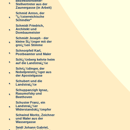
Bezirksvorsteher-
Stellvertreter aus der
Zaunergasse (in Arbeit)
Schmid Anton, der
"ï¿½sterreichische
Schindler"
Schmidt Friedrich,
Architekt und
Dombaumeister
Schmidt Joseph - der
kleine Sï¿½nger mit der
groï¿½en Stimme
Schnorpfeil Karl,
Postbeamter und Maler
Schï¿½nberg kehrte heim
auf die Landstraï¿½e
Schrï¿½dinger, der
Nobelpreistrï¿½ger aus
der Apostelgasse
Schubert und die
Landstraï¿½e
Schuppanzigh Ignaz,
Rasumofsky und
Beethoven
Schuster Franz, ein
Landstraï¿½er
Widerstandskï¿½mpfer
Schwind Moritz, Zeichner
und Maler aus der
Wassergasse
Seidl Johann Gabriel,