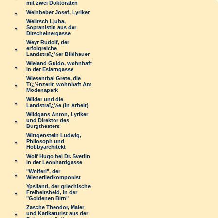
mit zwei Doktoraten
Weinheber Josef, Lyriker
Welitsch Ljuba,
Sopranistin aus der
Ditscheinergasse
Weyr Rudolf, der
erfolgreiche
Landstraï¿½er Bildhauer
Wieland Guido, wohnhaft
in der Eslarngasse
Wiesenthal Grete, die
Tï¿½nzerin wohnhaft Am
Modenapark
Wilder und die
Landstraï¿½e (in Arbeit)
Wildgans Anton, Lyriker
und Direktor des
Burgtheaters
Wittgenstein Ludwig,
Philosoph und
Hobbyarchitekt
Wolf Hugo bei Dr. Svetlin
in der Leonhardgasse
"Wolferl", der
Wienerliedkomponist
Ypsilanti, der griechische
Freiheitsheld, in der
"Goldenen Birn"
Zasche Theodor, Maler
und Karikaturist aus der