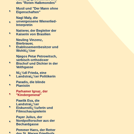
des "Roten Halbmondes"
Musil und "Der Mann ohne
Eigenschaften"
Nagl Maly, die
unvergessene Wienerlied-
Interpretin
Natterer, der Begleiter der
Kaiserin von Brasilien
Neuling Vinzenz,
Bierbrauer,
Etablissementbesitzer und
Wohltï¿½ter
Njegos Petar Petrowitsch,
serbisch-orthodoxer
Bischof und Dichter in der
Veithgasse
Nï¿½dl Frieda, eine
Landstraï¿½er Politikerin
Paradis, die blinde
Pianistin
Parhamer Ignaz, der
"Kindergeneral"
Pawlik Eva, die
Landstraï¿½er
Eiskunstlï¿½uferin und
Filmschauspielerin
Payer Julius, der
Nordpolforscher aus der
Bechardgasse
Pemmer Hans, der Retter
des St. Marxer Friedhofs