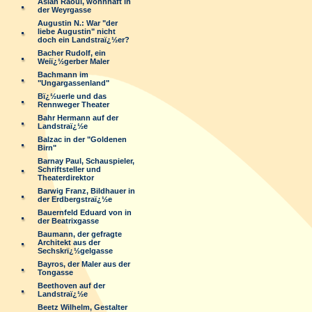
Aslan Raoul, wohnhaft in
der Weyrgasse
Augustin N.: War "der
liebe Augustin" nicht
doch ein Landstraï¿½er?
Bacher Rudolf, ein
Weiï¿½gerber Maler
Bachmann im
"Ungargassenland"
Bï¿½uerle und das
Rennweger Theater
Bahr Hermann auf der
Landstraï¿½e
Balzac in der "Goldenen
Birn"
Barnay Paul, Schauspieler,
Schriftsteller und
Theaterdirektor
Barwig Franz, Bildhauer in
der Erdbergstraï¿½e
Bauernfeld Eduard von in
der Beatrixgasse
Baumann, der gefragte
Architekt aus der
Sechskrï¿½gelgasse
Bayros, der Maler aus der
Tongasse
Beethoven auf der
Landstraï¿½e
Beetz Wilhelm, Gestalter