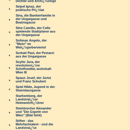
Dichter und Archï¿½ologe
Seipel Ignaz, der
politische Prï¿½lat
Sina, die Bankierfamilie in
der Ungargasse und
Beatrixgasse
Sitte Camillo, der Cello
spielende Stadtplaner aus
der Ungargasse
Soliman Angelo, der
"Mohr" im
Weiï¿½gerberviertel
Sorbait Paul, der Pestarzt
aus der Ungargasse
Soyfer Jura, der
revolutionï¿½re
Schriftsteller, wohnhaft
Wien III
Spaun Josef, der Jurist
und Franz Schubert
Spiel Hilde, Jugend in der
Stanislausgasse
Starhemberg, der
Landstraï¿½er
Heimwehrfï¿½hrer
Steinbrecher Alexander
und "Die Gigerln von
Wien" (Bild fehlt)
Stifter - das
Mehrfachtalent - und die
Landstraï¿½e