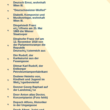
Deutsch Ernst, wohnhaft
Wien III.
"Deutschmeister-Wolferl"
Diabelli, Komponist und
Musikverleger, wohnhaft
Wien III.
Dingelstedt Franz
erï¿½ffnete am 25. Mai
1869 die Wiener
Staatsoper
Dinghofer Franz rief am
12. November 1918 von
der Parlamentsrampe die
Republik
Deutschï¿½sterreich aus
Dirr Rudolf, der
Karikaturist aus der
Fasangasse
Ditmar Karl Rudolf, der
Erdberger
Petroleumlampenfabrikant
Doderer Heimito von,
Kindheit und Jugend im
Weiï¿½gerberviertel
Donner Georg Raphael auf
der Landstraï¿½e
Door Anton alias Doctor,
Konzertpianist (Foto fehlt)
Dopsch Alfons, Historiker
in der Ungargasse
Drach Albert, Jurist und