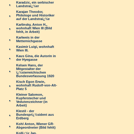
Karadzic, ein serbischer
Landstraï¿½er
Karajan Theodor,
Philologe und Historiker
auf der Landstraï¿½e
Karlinsky, Anton H.,
wohnhaft Wien III (Bild
fehlt, in Arbeit)
Karlweis in der
Metternichgasse
Kasimir Luigi, wohnhaft
Wien III.
Kaus Gina, die Autorin in
der Hyegasse
Kelsen Hans, der
Mitgestalter der
ï¿½sterreichischen
Bundesverfassung 1920
Kisch Egon Erwin,
wohnhaft Rudolf-von-Alt-
Platz 5
Kleiner Salomon,
Kupferstecher und
Vedutenzeichner (in
Arbeit)
Klestil - der
Bundesprï¿½sident aus
Erdberg
Kohl Anton, Wiener GR-
Abgeordneter (Bild fehlt)
Kollï¿½r Jan,