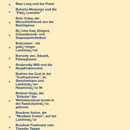
Blau-Lang und der Prater
Bohatta-Morpurgo und die
"Fleiï¿½zetterln"
Bohr Oskar, der
Menschenfreund aus der
Barichgasse
Bï¿½hm Karl, Dirigent,
Generalmusik- und
Staatsoperndirektor
Boltzmann - ein
gebï¿½rtiger
Landstraï¿½er
Borsody von, Eduard,
Filmregisseur
Boskovsky Willi und die
Neujahrskonzerte
Brahms der Gast in der
"Goldspinnerin", im
Streicherhaus und
Landstraï¿½er
Hauptstraï¿½e 96
Breitner Hugo, der
"Erfinder" der
Wohnbausteuer wurde in
der Radetzkystraï¿½e
geboren
Bruckner Anton, der
"Musikant Gottes", auf der
Landstraï¿½e
Bruckner Ferdinand oder
Theodor Tagger