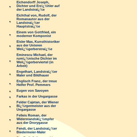
Eichendorff Joseph,
Dichter und Erzï¿½hler auf
der Landstraï¿½e
Eichthal von, Rudolf, der
Romanautor aus der
Landstraï¿½er
Hauptstraï¿½e
Einem von Gottfried, ein
moderner Komponist
Eisler Max, Kunsthistoriker
aus der Unteren
Weiï¿½gerberstraï¿½e
Eminescu Michael, der
rumï¿½nische Dichter im
Weiï¿½gerberviertel (in
Arbeit)
Engelhart, Landstraï¿½er
Maler und Bildhauer
Englisch Franz, der treue
Helfer Prof. Pemmers
Eugen von Savoyen
Farkas in der Ungargasse
Felder Cajetan, der Wiener
Bï¿½rgermeister aus der
Ungargasse
Felleis Roman, der
Widerstandskï¿½mpfer
aus der Drorygasse
Fendi, der Landstraï¿½er
Biedermeier-Maler