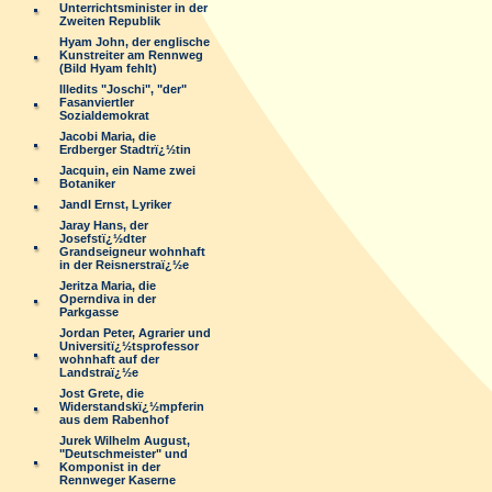
Unterrichtsminister in der
Zweiten Republik
Hyam John, der englische
Kunstreiter am Rennweg
(Bild Hyam fehlt)
Illedits "Joschi", "der"
Fasanviertler
Sozialdemokrat
Jacobi Maria, die
Erdberger Stadtrï¿½tin
Jacquin, ein Name zwei
Botaniker
Jandl Ernst, Lyriker
Jaray Hans, der
Josefstï¿½dter
Grandseigneur wohnhaft
in der Reisnerstraï¿½e
Jeritza Maria, die
Operndiva in der
Parkgasse
Jordan Peter, Agrarier und
Universitï¿½tsprofessor
wohnhaft auf der
Landstraï¿½e
Jost Grete, die
Widerstandskï¿½mpferin
aus dem Rabenhof
Jurek Wilhelm August,
"Deutschmeister" und
Komponist in der
Rennweger Kaserne