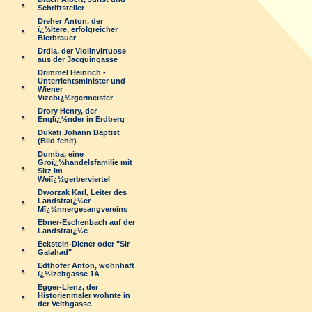
Schriftsteller
Dreher Anton, der
ï¿½ltere, erfolgreicher
Bierbrauer
Drdla, der Violinvirtuose
aus der Jacquingasse
Drimmel Heinrich -
Unterrichtsminister und
Wiener
Vizebï¿½rgermeister
Drory Henry, der
Englï¿½nder in Erdberg
Dukati Johann Baptist
(Bild fehlt)
Dumba, eine
Groï¿½handelsfamilie mit
Sitz im
Weiï¿½gerberviertel
Dworzak Karl, Leiter des
Landstraï¿½er
Mï¿½nnergesangvereins
Ebner-Eschenbach auf der
Landstraï¿½e
Eckstein-Diener oder "Sir
Galahad"
Edthofer Anton, wohnhaft
ï¿½lzeltgasse 1A
Egger-Lienz, der
Historienmaler wohnte in
der Veithgasse