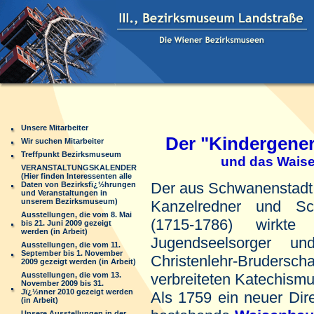
Unsere Mitarbeiter
Der "Kindergenera
Wir suchen Mitarbeiter
Treffpunkt Bezirksmuseum
und das Wais
VERANSTALTUNGSKALENDER
(Hier finden Interessenten alle
Der aus Schwanenstadt 
Daten von Bezirksfï¿½hrungen
und Veranstaltungen in
unserem Bezirksmuseum)
Kanzelredner und Sch
Ausstellungen, die vom 8. Mai
(1715-1786) wirk
bis 21. Juni 2009 gezeigt
werden (in Arbeit)
Jugendseelsorger u
Ausstellungen, die vom 11.
September bis 1. November
Christenlehr-Brudersch
2009 gezeigt werden (in Arbeit)
Ausstellungen, die vom 13.
verbreiteten Katechismu
November 2009 bis 31.
Jï¿½nner 2010 gezeigt werden
Als 1759 ein neuer Dir
(in Arbeit)
Unsere Ausstellungen in der