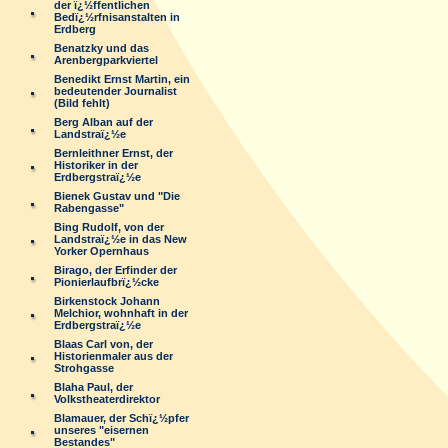
der ï¿½ffentlichen
Bedï¿½rfnisanstalten in
Erdberg
Benatzky und das
Arenbergparkviertel
Benedikt Ernst Martin, ein
bedeutender Journalist
(Bild fehlt)
Berg Alban auf der
Landstraï¿½e
Bernleithner Ernst, der
Historiker in der
Erdbergstraï¿½e
Bienek Gustav und "Die
Rabengasse"
Bing Rudolf, von der
Landstraï¿½e in das New
Yorker Opernhaus
Birago, der Erfinder der
Pionierlaufbrï¿½cke
Birkenstock Johann
Melchior, wohnhaft in der
Erdbergstraï¿½e
Blaas Carl von, der
Historienmaler aus der
Strohgasse
Blaha Paul, der
Volkstheaterdirektor
Blamauer, der Schï¿½pfer
unseres "eisernen
Bestandes"