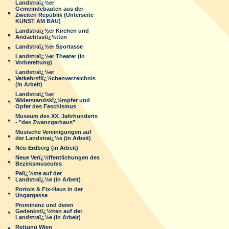
Landstraï¿½er
Gemeindebauten aus der
Zweiten Republik (Unterseite
KUNST AM BAU)
Landstraï¿½er Kirchen und
Andachtsstï¿½tten
Landstraï¿½er Sportasse
Landstraï¿½er Theater (in
Vorbereitung)
Landstraï¿½er
Verkehrsflï¿½chenverzeichnis
(in Arbeit)
Landstraï¿½er
Widerstandskï¿½mpfer und
Opfer des Faschismus
Museum des XX. Jahrhunderts
- "das Zwanzgerhaus"
Musische Vereinigungen auf
der Landstraï¿½e (in Arbeit)
Neu-Erdberg (in Arbeit)
Neue Verï¿½ffentlichungen des
Bezirksmuseums
Palï¿½ste auf der
Landstraï¿½e (in Arbeit)
Portois & Fix-Haus in der
Ungargasse
Prominenz und deren
Gedenkstï¿½tten auf der
Landstraï¿½e (in Arbeit)
Rettung Wien