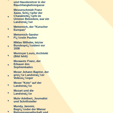
und Hausbesitzer in der
Rauchfangkehrergasse
Messerschmidt Franz
Xaver, Schï¿½pfer der
Charakterkï¿½pfe im
Unteren Belvedere, war ein
Landstraï¿½er
Metternich, der "Kutscher
Europas"
Metternich-Sandor
Fï¿½rstin Pauline
Miklas Wilhelm, letzter
Bundesprï¿½sident vor
1938
Montoyer Louis, Architekt
(Bild fehlt)
Morawetz Franz, der
Erbauer des
Sophienbades
Moser Johann Baptist, der
groï¿½e Landstraï¿½er
Volkssï¿½nger
Moser "Kolo" auf der
Landstraï¿½e
Mozart und die
Landstraï¿½e
Muhr Adelbert, Journalist
und Schriftsteller
Mundy, Jaromir,
Begrï¿½nder der Wiener
Rettungsgesellschaft und