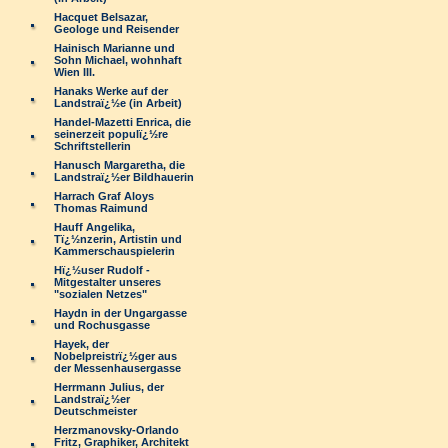
Hacquet Belsazar,
Geologe und Reisender
Hainisch Marianne und
Sohn Michael, wohnhaft
Wien III.
Hanaks Werke auf der
Landstraï¿½e (in Arbeit)
Handel-Mazetti Enrica, die
seinerzeit populï¿½re
Schriftstellerin
Hanusch Margaretha, die
Landstraï¿½er Bildhauerin
Harrach Graf Aloys
Thomas Raimund
Hauff Angelika,
Tï¿½nzerin, Artistin und
Kammerschauspielerin
Hï¿½user Rudolf -
Mitgestalter unseres
"sozialen Netzes"
Haydn in der Ungargasse
und Rochusgasse
Hayek, der
Nobelpreistrï¿½ger aus
der Messenhausergasse
Herrmann Julius, der
Landstraï¿½er
Deutschmeister
Herzmanovsky-Orlando
Fritz, Graphiker, Architekt