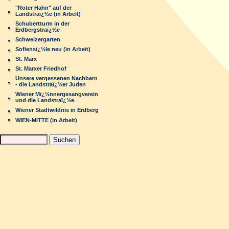
"Roter Hahn" auf der
Landstraï¿½e (in Arbeit)
Schubertturm in der
Erdbergstraï¿½e
Schweizergarten
Sofiensï¿½le neu (in Arbeit)
St. Marx
St. Marxer Friedhof
Unsere vergessenen Nachbarn
- die Landstraï¿½er Juden
Wiener Mï¿½nnergesangverein
und die Landstraï¿½e
Wiener Stadtwildnis in Erdberg
WIEN-MITTE (in Arbeit)