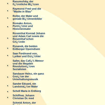
Rasumofsky, der
fï¿½rstliche Mï¿½zen
Raymond Fred und die
"Maske in Blau"
Roller, der Maler und
geniale Bï¿½hnenbilder
Romako Anton,
Portrï¿½tist und
Historienmaler
Rosenthal Konrad Johann
und Adam Carl sowie die
Rosenthal'schen
Grï¿½nde
Rysanek, die beiden
Erdberger Operndiven
Saar Ferdinand von,
Lyriker und Erzï¿½hler
Sailer, das Cafï¿½ Meteor
und die illegalen
Revolutionï¿½ren
Sozialisten
Sandauer Heinz, ein ganz
Groï¿½er der
Unterhaltungsmusik
Sander Eduard, ein
Landstraï¿½er Maler
Schell Maria in Erdberg
Schiffner, Johann
Christian Dr. med
Schmid Anton, der