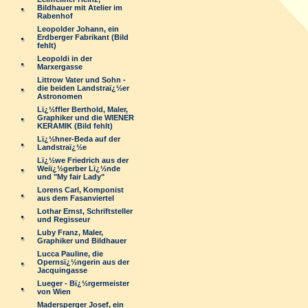
Bildhauer mit Atelier im
Rabenhof
Leopolder Johann, ein
Erdberger Fabrikant (Bild
fehlt)
Leopoldi in der
Marxergasse
Littrow Vater und Sohn -
die beiden Landstraï¿½er
Astronomen
Lï¿½ffler Berthold, Maler,
Graphiker und die WIENER
KERAMIK (Bild fehlt)
Lï¿½hner-Beda auf der
Landstraï¿½e
Lï¿½we Friedrich aus der
Weiï¿½gerber Lï¿½nde
und "My fair Lady"
Lorens Carl, Komponist
aus dem Fasanviertel
Lothar Ernst, Schriftsteller
und Regisseur
Luby Franz, Maler,
Graphiker und Bildhauer
Lucca Pauline, die
Opernsï¿½ngerin aus der
Jacquingasse
Lueger - Bï¿½rgermeister
von Wien
Madersperger Josef, ein