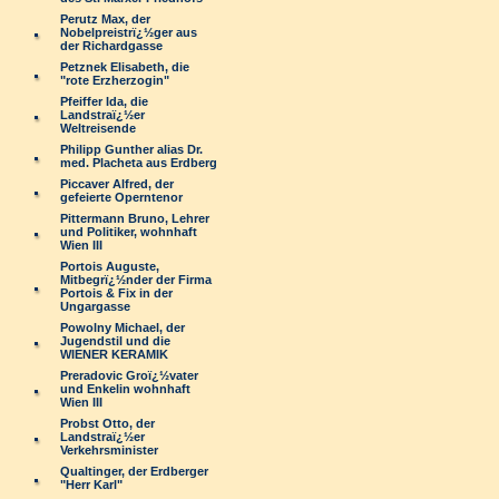
Perutz Max, der
Nobelpreistrï¿½ger aus
der Richardgasse
Petznek Elisabeth, die
"rote Erzherzogin"
Pfeiffer Ida, die
Landstraï¿½er
Weltreisende
Philipp Gunther alias Dr.
med. Placheta aus Erdberg
Piccaver Alfred, der
gefeierte Operntenor
Pittermann Bruno, Lehrer
und Politiker, wohnhaft
Wien III
Portois Auguste,
Mitbegrï¿½nder der Firma
Portois & Fix in der
Ungargasse
Powolny Michael, der
Jugendstil und die
WIENER KERAMIK
Preradovic Groï¿½vater
und Enkelin wohnhaft
Wien III
Probst Otto, der
Landstraï¿½er
Verkehrsminister
Qualtinger, der Erdberger
"Herr Karl"