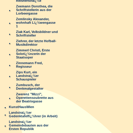
Reisnerstraï¿½e
Zeemann Dorothea, die
Schriftstellerin aus der
Lorbeergasse
Zemlinsky Alexander,
wohnhaft Lï¿½wengasse
1
Ziak Karl, Volksbildner und
Schriftsteller
Ziehrer, der letzte Hofball-
Musikdirektor
Zimmerl Christl, Erste
Solotï¿½nzerin der
Staatsoper
Zinnemann Fred,
Regisseur
Zips Kurt, ein
Landstraï¿½er
Schauspieler
Zumbusch, der
Denkmalgestalter
Zwerenz "Mizzi",
Operettensoubrette aus
der Beatrixgasse
KunstHausWien
Landstraï¿½er
Gedenktafelfï¿½hrer (in Arbeit)
Landstraï¿½er
Gemeindebauten aus der
Ersten Republik