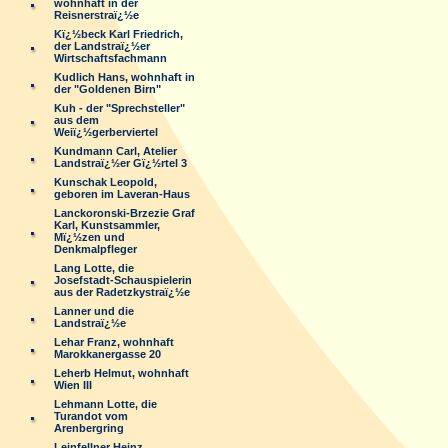
wohnhaft in der
Reisnerstraï¿½e
Kï¿½beck Karl Friedrich,
der Landstraï¿½er
Wirtschaftsfachmann
Kudlich Hans, wohnhaft in
der "Goldenen Birn"
Kuh - der "Sprechsteller"
aus dem
Weiï¿½gerberviertel
Kundmann Carl, Atelier
Landstraï¿½er Gï¿½rtel 3
Kunschak Leopold,
geboren im Laveran-Haus
Lanckoronski-Brzezie Graf
Karl, Kunstsammler,
Mï¿½zen und
Denkmalpfleger
Lang Lotte, die
Josefstadt-Schauspielerin
aus der Radetzkystraï¿½e
Lanner und die
Landstraï¿½e
Lehar Franz, wohnhaft
Marokkanergasse 20
Leherb Helmut, wohnhaft
Wien III
Lehmann Lotte, die
Turandot vom
Arenbergring
Leinfellner Heinz,