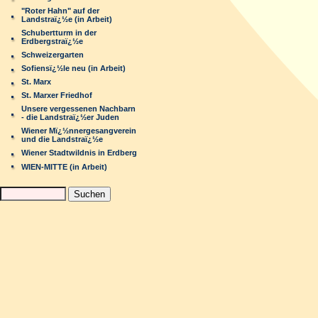
"Roter Hahn" auf der
Landstraï¿½e (in Arbeit)
Schubertturm in der
Erdbergstraï¿½e
Schweizergarten
Sofiensï¿½le neu (in Arbeit)
St. Marx
St. Marxer Friedhof
Unsere vergessenen Nachbarn
- die Landstraï¿½er Juden
Wiener Mï¿½nnergesangverein
und die Landstraï¿½e
Wiener Stadtwildnis in Erdberg
WIEN-MITTE (in Arbeit)