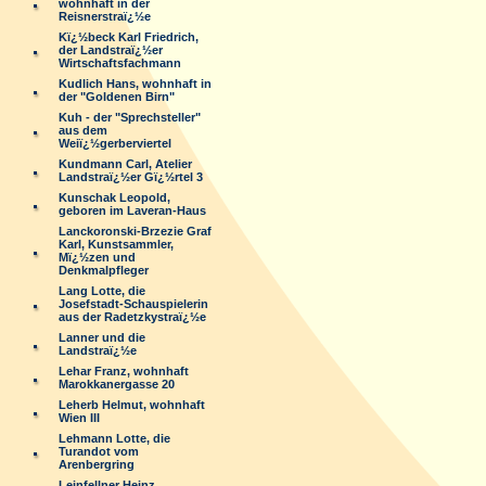
wohnhaft in der
Reisnerstraï¿½e
Kï¿½beck Karl Friedrich,
der Landstraï¿½er
Wirtschaftsfachmann
Kudlich Hans, wohnhaft in
der "Goldenen Birn"
Kuh - der "Sprechsteller"
aus dem
Weiï¿½gerberviertel
Kundmann Carl, Atelier
Landstraï¿½er Gï¿½rtel 3
Kunschak Leopold,
geboren im Laveran-Haus
Lanckoronski-Brzezie Graf
Karl, Kunstsammler,
Mï¿½zen und
Denkmalpfleger
Lang Lotte, die
Josefstadt-Schauspielerin
aus der Radetzkystraï¿½e
Lanner und die
Landstraï¿½e
Lehar Franz, wohnhaft
Marokkanergasse 20
Leherb Helmut, wohnhaft
Wien III
Lehmann Lotte, die
Turandot vom
Arenbergring
Leinfellner Heinz,