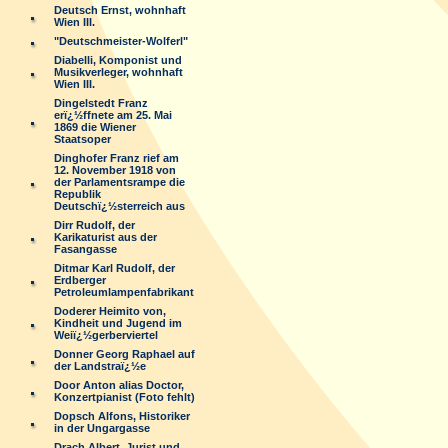
Deutsch Ernst, wohnhaft
Wien III.
"Deutschmeister-Wolferl"
Diabelli, Komponist und
Musikverleger, wohnhaft
Wien III.
Dingelstedt Franz
erï¿½ffnete am 25. Mai
1869 die Wiener
Staatsoper
Dinghofer Franz rief am
12. November 1918 von
der Parlamentsrampe die
Republik
Deutschï¿½sterreich aus
Dirr Rudolf, der
Karikaturist aus der
Fasangasse
Ditmar Karl Rudolf, der
Erdberger
Petroleumlampenfabrikant
Doderer Heimito von,
Kindheit und Jugend im
Weiï¿½gerberviertel
Donner Georg Raphael auf
der Landstraï¿½e
Door Anton alias Doctor,
Konzertpianist (Foto fehlt)
Dopsch Alfons, Historiker
in der Ungargasse
Drach Albert, Jurist und