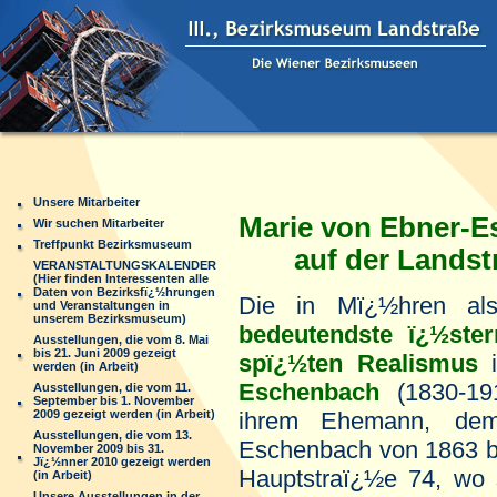
Unsere Mitarbeiter
Marie von Ebner-
Wir suchen Mitarbeiter
Treffpunkt Bezirksmuseum
auf der Landst
VERANSTALTUNGSKALENDER
(Hier finden Interessenten alle
Daten von Bezirksfï¿½hrungen
Die in Mï¿½hren al
und Veranstaltungen in
unserem Bezirksmuseum)
bedeutendste ï¿½ster
Ausstellungen, die vom 8. Mai
bis 21. Juni 2009 gezeigt
spï¿½ten
Realismus
i
werden (in Arbeit)
Eschenbach
(1830-19
Ausstellungen, die vom 11.
September bis 1. November
2009 gezeigt werden (in Arbeit)
ihrem
Ehemann, dem
Ausstellungen, die vom 13.
Eschenbach von 1863 b
November 2009 bis 31.
Jï¿½nner 2010 gezeigt werden
Hauptstraï¿½e 74, wo 
(in Arbeit)
Unsere Ausstellungen in der