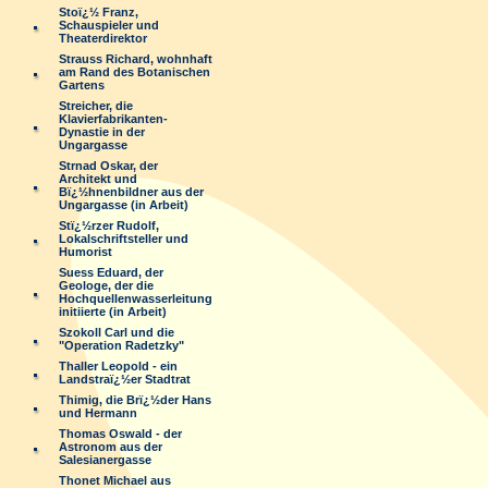
Stoï¿½ Franz,
Schauspieler und
Theaterdirektor
Strauss Richard, wohnhaft
am Rand des Botanischen
Gartens
Streicher, die
Klavierfabrikanten-
Dynastie in der
Ungargasse
Strnad Oskar, der
Architekt und
Bï¿½hnenbildner aus der
Ungargasse (in Arbeit)
Stï¿½rzer Rudolf,
Lokalschriftsteller und
Humorist
Suess Eduard, der
Geologe, der die
Hochquellenwasserleitung
initiierte (in Arbeit)
Szokoll Carl und die
"Operation Radetzky"
Thaller Leopold - ein
Landstraï¿½er Stadtrat
Thimig, die Brï¿½der Hans
und Hermann
Thomas Oswald - der
Astronom aus der
Salesianergasse
Thonet Michael aus