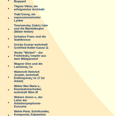
Boppard
Tilgner Viktor, ein
erfolgreicher Architekt
Trakl Georg, ein
expressionistischer
Lyriker
Trentsensky, Gebrï¿½der
und die Mandelbogen
(Bilder fehlen)
Uchatius Franz und die
Stahlbronze
Ucicky Gustav wohnhaft
Gottfried-Keller-Gasse 11
Vesely "Wickerl" - der
Freiheitskï¿½mpfer aus
dem Wildganshof
Wagner Otto und die
Landstraï¿½e
Watteroth Heinrich
Joseph, wohnhaft
Erdbergstraï¿½e 17 (in
Arbeit)
Weber Max Maria v.,
Eisenbahntechniker,
wohnhaft Wien III
Webern Anton v., der
Leiter der
Arbeitersymphonie-
Konzerte
Wehle Peter, Schriftsteller,
Komponist, Kabarettist