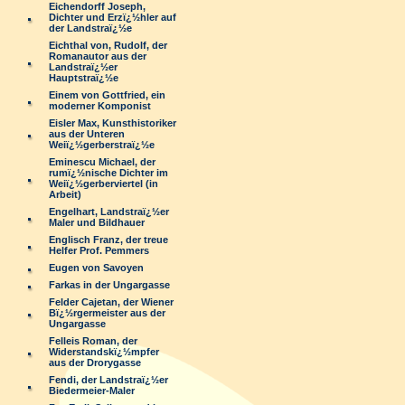
Eichendorff Joseph,
Dichter und Erzï¿½hler auf
der Landstraï¿½e
Eichthal von, Rudolf, der
Romanautor aus der
Landstraï¿½er
Hauptstraï¿½e
Einem von Gottfried, ein
moderner Komponist
Eisler Max, Kunsthistoriker
aus der Unteren
Weiï¿½gerberstraï¿½e
Eminescu Michael, der
rumï¿½nische Dichter im
Weiï¿½gerberviertel (in
Arbeit)
Engelhart, Landstraï¿½er
Maler und Bildhauer
Englisch Franz, der treue
Helfer Prof. Pemmers
Eugen von Savoyen
Farkas in der Ungargasse
Felder Cajetan, der Wiener
Bï¿½rgermeister aus der
Ungargasse
Felleis Roman, der
Widerstandskï¿½mpfer
aus der Drorygasse
Fendi, der Landstraï¿½er
Biedermeier-Maler