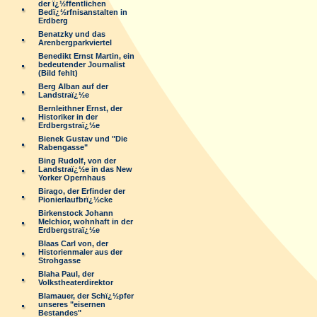
der ï¿½ffentlichen
Bedï¿½rfnisanstalten in
Erdberg
Benatzky und das
Arenbergparkviertel
Benedikt Ernst Martin, ein
bedeutender Journalist
(Bild fehlt)
Berg Alban auf der
Landstraï¿½e
Bernleithner Ernst, der
Historiker in der
Erdbergstraï¿½e
Bienek Gustav und "Die
Rabengasse"
Bing Rudolf, von der
Landstraï¿½e in das New
Yorker Opernhaus
Birago, der Erfinder der
Pionierlaufbrï¿½cke
Birkenstock Johann
Melchior, wohnhaft in der
Erdbergstraï¿½e
Blaas Carl von, der
Historienmaler aus der
Strohgasse
Blaha Paul, der
Volkstheaterdirektor
Blamauer, der Schï¿½pfer
unseres "eisernen
Bestandes"