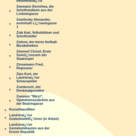
Reisnerstraï¿½e
Zeemann Dorothea, die
Schriftstellerin aus der
Lorbeergasse
Zemlinsky Alexander,
wohnhaft Lï¿½wengasse
1
Ziak Karl, Volksbildner und
Schriftsteller
Ziehrer, der letzte Hofball-
Musikdirektor
Zimmerl Christl, Erste
Solotï¿½nzerin der
Staatsoper
Zinnemann Fred,
Regisseur
Zips Kurt, ein
Landstraï¿½er
Schauspieler
Zumbusch, der
Denkmalgestalter
Zwerenz "Mizzi",
Operettensoubrette aus
der Beatrixgasse
KunstHausWien
Landstraï¿½er
Gedenktafelfï¿½hrer (in Arbeit)
Landstraï¿½er
Gemeindebauten aus der
Ersten Republik