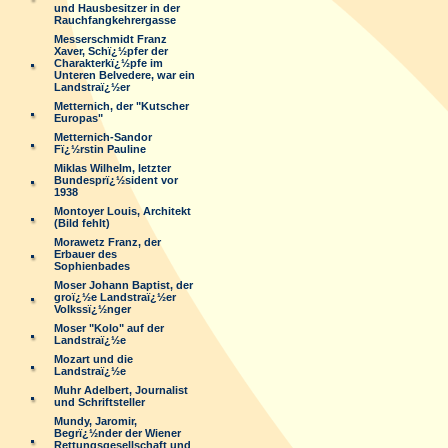
und Hausbesitzer in der
Rauchfangkehrergasse
Messerschmidt Franz
Xaver, Schï¿½pfer der
Charakterkï¿½pfe im
Unteren Belvedere, war ein
Landstraï¿½er
Metternich, der "Kutscher
Europas"
Metternich-Sandor
Fï¿½rstin Pauline
Miklas Wilhelm, letzter
Bundesprï¿½sident vor
1938
Montoyer Louis, Architekt
(Bild fehlt)
Morawetz Franz, der
Erbauer des
Sophienbades
Moser Johann Baptist, der
groï¿½e Landstraï¿½er
Volkssï¿½nger
Moser "Kolo" auf der
Landstraï¿½e
Mozart und die
Landstraï¿½e
Muhr Adelbert, Journalist
und Schriftsteller
Mundy, Jaromir,
Begrï¿½nder der Wiener
Rettungsgesellschaft und