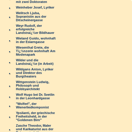
mit zwei Doktoraten
Weinheber Josef, Lyriker
Welitsch Ljuba,
Sopranistin aus der
Ditscheinergasse
Weyr Rudolf, der
erfolgreiche
Landstraï¿½er Bildhauer
Wieland Guido, wohnhaft
in der Eslarngasse
Wiesenthal Grete, die
Tï¿½nzerin wohnhaft Am
Modenapark
Wilder und die
Landstraï¿½e (in Arbeit)
Wildgans Anton, Lyriker
und Direktor des
Burgtheaters
Wittgenstein Ludwig,
Philosoph und
Hobbyarchitekt
Wolf Hugo bei Dr. Svetlin
in der Leonhardgasse
"Wolferl", der
Wienerliedkomponist
Ypsilanti, der griechische
Freiheitsheld, in der
"Goldenen Birn"
Zasche Theodor, Maler
und Karikaturist aus der