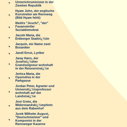
Unterrichtsminister in der
Zweiten Republik
Hyam John, der englische
Kunstreiter am Rennweg
(Bild Hyam fehlt)
Illedits "Joschi", "der"
Fasanviertler
Sozialdemokrat
Jacobi Maria, die
Erdberger Stadtrï¿½tin
Jacquin, ein Name zwei
Botaniker
Jandl Ernst, Lyriker
Jaray Hans, der
Josefstï¿½dter
Grandseigneur wohnhaft
in der Reisnerstraï¿½e
Jeritza Maria, die
Operndiva in der
Parkgasse
Jordan Peter, Agrarier und
Universitï¿½tsprofessor
wohnhaft auf der
Landstraï¿½e
Jost Grete, die
Widerstandskï¿½mpferin
aus dem Rabenhof
Jurek Wilhelm August,
"Deutschmeister" und
Komponist in der
Rennweger Kaserne