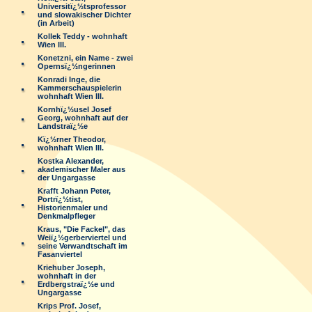
Universitï¿½tsprofessor
und slowakischer Dichter
(in Arbeit)
Kollek Teddy - wohnhaft
Wien III.
Konetzni, ein Name - zwei
Opernsï¿½ngerinnen
Konradi Inge, die
Kammerschauspielerin
wohnhaft Wien III.
Kornhï¿½usel Josef
Georg, wohnhaft auf der
Landstraï¿½e
Kï¿½rner Theodor,
wohnhaft Wien III.
Kostka Alexander,
akademischer Maler aus
der Ungargasse
Krafft Johann Peter,
Portrï¿½tist,
Historienmaler und
Denkmalpfleger
Kraus, "Die Fackel", das
Weiï¿½gerberviertel und
seine Verwandtschaft im
Fasanviertel
Kriehuber Joseph,
wohnhaft in der
Erdbergstraï¿½e und
Ungargasse
Krips Prof. Josef,