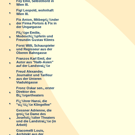
Fey Emil, Selbstmord in
Wien III.
Figl Leopold, wohnhaft
Wien III.
Fix Anton, Mitbegrï¿½nder
der Firma Portois & Fix in
der Ungargasse
Flï¿½ge Emilie,
Modeschï¿½pferin und
Freundin Gustav Klimts
Forst Willi, Schauspieler
und Regisseur aus der
Oberen Bahngasse
Franzos Karl Emil, der
Autor aus "Halb-Asien"
auf der Landstraï¿½e
Freud Alexander,
Journalist und Tarifeur
aus der Unteren
Viaduktgasse
Fronz Oskar sen., erster
Direktor des
Bï¿½rgertheaters
Fï¿½hrer Hansi, die
"sï¿½ï¿½e Klingelfee"
Gessner Adrienne, die
groï¿½e Dame des
Josefstï¿½dter Theaters
und die Landstraï¿½e (in
Arbeit)
Giacomelli Louis,
Architekt aus der