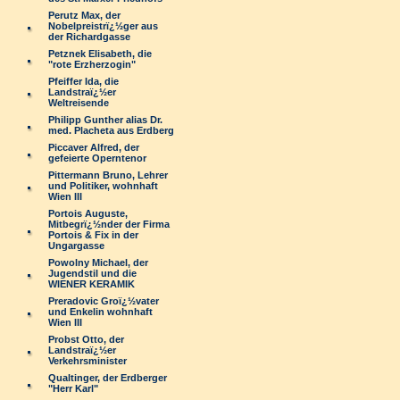
Perutz Max, der
Nobelpreistrï¿½ger aus
der Richardgasse
Petznek Elisabeth, die
"rote Erzherzogin"
Pfeiffer Ida, die
Landstraï¿½er
Weltreisende
Philipp Gunther alias Dr.
med. Placheta aus Erdberg
Piccaver Alfred, der
gefeierte Operntenor
Pittermann Bruno, Lehrer
und Politiker, wohnhaft
Wien III
Portois Auguste,
Mitbegrï¿½nder der Firma
Portois & Fix in der
Ungargasse
Powolny Michael, der
Jugendstil und die
WIENER KERAMIK
Preradovic Groï¿½vater
und Enkelin wohnhaft
Wien III
Probst Otto, der
Landstraï¿½er
Verkehrsminister
Qualtinger, der Erdberger
"Herr Karl"