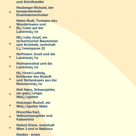
und Schriftsteller
Heuberger Richard, der
komponierende
Eisenbahntechniker
Hiden Rudi, Tormann des
Wunderteams und
Bï¿½cker auf der
Landstraï¿½e
Hlï¿½vka Josef, ein
tschechischer Baumeister
und Architekt, wohnhaft
Lï¿½wengasse 22
Hoffmann Josef und die
Landstraï¿½e
Hofmannsthal und die
Landstraï¿½e
Hï¿½hnel Ludwig,
Entdecker des Rudolf-
und Stefaniesees aus der
Reisnerstraï¿½e
Holt Hans, Schauspieler,
ein gebï¿½rtiger
Weiï¿½gerber
Holzinger Rudolf, ein
Weiï¿½gerber Maler
Hruschka Karl,
Volksschauspieler und
Kabarettist
Hubert Erwin, wohnhaft
Wien 3 und in Mallorca
Hurdes - erster