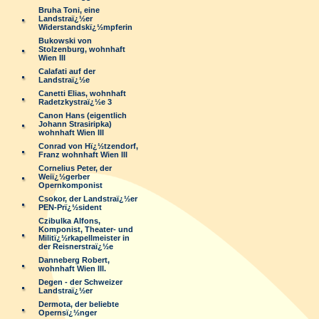
Bruha Toni, eine
Landstraï¿½er
Widerstandskï¿½mpferin
Bukowski von
Stolzenburg, wohnhaft
Wien III
Calafati auf der
Landstraï¿½e
Canetti Elias, wohnhaft
Radetzkystraï¿½e 3
Canon Hans (eigentlich
Johann Strasiripka)
wohnhaft Wien III
Conrad von Hï¿½tzendorf,
Franz wohnhaft Wien III
Cornelius Peter, der
Weiï¿½gerber
Opernkomponist
Csokor, der Landstraï¿½er
PEN-Prï¿½sident
Czibulka Alfons,
Komponist, Theater- und
Militï¿½rkapellmeister in
der Reisnerstraï¿½e
Danneberg Robert,
wohnhaft Wien III.
Degen - der Schweizer
Landstraï¿½er
Dermota, der beliebte
Opernsï¿½nger