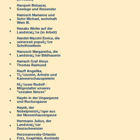
Hacquet Belsazar,
Geologe und Reisender
Hainisch Marianne und
Sohn Michael, wohnhaft
Wien III.
Hanaks Werke auf der
Landstraï¿½e (in Arbeit)
Handel-Mazetti Enrica, die
seinerzeit populï¿½re
Schriftstellerin
Hanusch Margaretha, die
Landstraï¿½er Bildhauerin
Harrach Graf Aloys
Thomas Raimund
Hauff Angelika,
Tï¿½nzerin, Artistin und
Kammerschauspielerin
Hï¿½user Rudolf -
Mitgestalter unseres
"sozialen Netzes"
Haydn in der Ungargasse
und Rochusgasse
Hayek, der
Nobelpreistrï¿½ger aus
der Messenhausergasse
Herrmann Julius, der
Landstraï¿½er
Deutschmeister
Herzmanovsky-Orlando
Fritz, Graphiker, Architekt