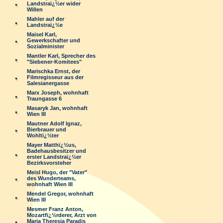
Landstraï¿½er wider
Willen
Mahler auf der
Landstraï¿½e
Maisel Karl,
Gewerkschafter und
Sozialminister
Mantler Karl, Sprecher des
"Siebener-Komitees"
Marischka Ernst, der
Filmregisseur aus der
Salesianergasse
Marx Joseph, wohnhaft
Traungasse 6
Masaryk Jan, wohnhaft
Wien III
Mautner Adolf Ignaz,
Bierbrauer und
Wohltï¿½ter
Mayer Matthï¿½us,
Badehausbesitzer und
erster Landstraï¿½er
Bezirksvorsteher
Meisl Hugo, der "Vater"
des Wunderteams,
wohnhaft Wien III
Mendel Gregor, wohnhaft
Wien III
Mesmer Franz Anton,
Mozartfï¿½rderer, Arzt von
Maria Theresia Paradis