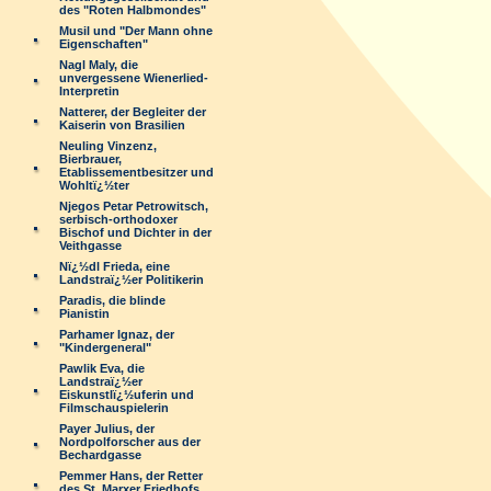
des "Roten Halbmondes"
Musil und "Der Mann ohne
Eigenschaften"
Nagl Maly, die
unvergessene Wienerlied-
Interpretin
Natterer, der Begleiter der
Kaiserin von Brasilien
Neuling Vinzenz,
Bierbrauer,
Etablissementbesitzer und
Wohltï¿½ter
Njegos Petar Petrowitsch,
serbisch-orthodoxer
Bischof und Dichter in der
Veithgasse
Nï¿½dl Frieda, eine
Landstraï¿½er Politikerin
Paradis, die blinde
Pianistin
Parhamer Ignaz, der
"Kindergeneral"
Pawlik Eva, die
Landstraï¿½er
Eiskunstlï¿½uferin und
Filmschauspielerin
Payer Julius, der
Nordpolforscher aus der
Bechardgasse
Pemmer Hans, der Retter
des St. Marxer Friedhofs