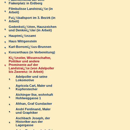
Fiakerplatz in Erdberg
Filmkulisse Landstraï¿½e (in
Arbeit)
Fuï¿½ballsport im 3. Bezirk (in
Arbeit)
Gedenkstï¿½tten, Hauszeichen
und Denkmï¿½ler (in Arbeit)
Hauptmï¿½nzamt
Haus Wittgenstein
Karl-Borromï¿½us-Brunnen
Konzerthaus (in Vorbereitung)
Kï¿½nstler, Wissenschafter,
Politiker und andere
Prominente auf der
Landstraï¿½e (von Adelpoller
bis Zwerenz: in Arbeit)
Adelpoller und seine
Lokomotive
Agricola Carl, Maler und
Kupferstecher
Aichinger Ilse, wohnhaft
Hohlweggasse 1
Althan, Graf Gundacker
Andri Ferdinand, Maler
und Graphiker
Aschbach Joseph, der
Historiker aus der
Lagergasse