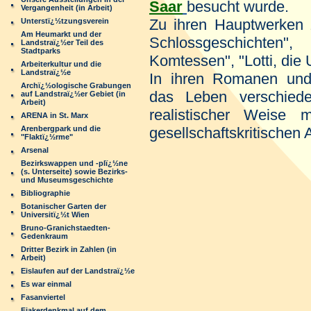
Saar
besucht wurde.
Vergangenheit (in Arbeit)
Zu ihren Hauptwerken 
Unterstï¿½tzungsverein
Am Heumarkt und der
Schlossgeschichten"
Landstraï¿½er Teil des
Stadtparks
Komtessen", "Lotti, die
Arbeiterkultur und die
Landstraï¿½e
In ihren Romanen und 
Archï¿½ologische Grabungen
das Leben verschieden
auf Landstraï¿½er Gebiet (in
Arbeit)
realistischer Weise m
ARENA in St. Marx
Arenbergpark und die
gesellschaftskritischen 
"Flaktï¿½rme"
Arsenal
Bezirkswappen und -plï¿½ne
(s. Unterseite) sowie Bezirks-
und Museumsgeschichte
Bibliographie
Botanischer Garten der
Universitï¿½t Wien
Bruno-Granichstaedten-
Gedenkraum
Dritter Bezirk in Zahlen (in
Arbeit)
Eislaufen auf der Landstraï¿½e
Es war einmal
Fasanviertel
Fiakerdenkmal auf dem