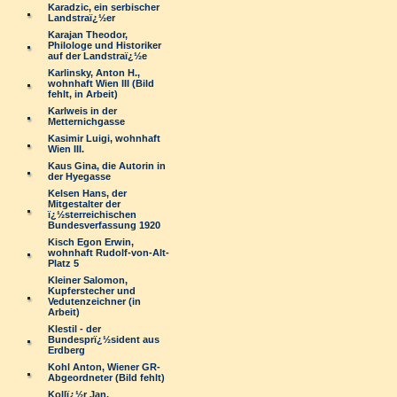
Karadzic, ein serbischer
Landstraï¿½er
Karajan Theodor,
Philologe und Historiker
auf der Landstraï¿½e
Karlinsky, Anton H.,
wohnhaft Wien III (Bild
fehlt, in Arbeit)
Karlweis in der
Metternichgasse
Kasimir Luigi, wohnhaft
Wien III.
Kaus Gina, die Autorin in
der Hyegasse
Kelsen Hans, der
Mitgestalter der
ï¿½sterreichischen
Bundesverfassung 1920
Kisch Egon Erwin,
wohnhaft Rudolf-von-Alt-
Platz 5
Kleiner Salomon,
Kupferstecher und
Vedutenzeichner (in
Arbeit)
Klestil - der
Bundesprï¿½sident aus
Erdberg
Kohl Anton, Wiener GR-
Abgeordneter (Bild fehlt)
Kollï¿½r Jan,