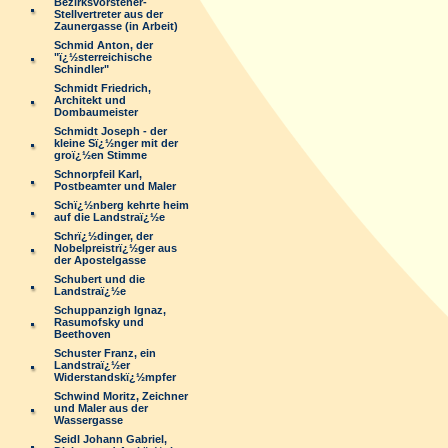
Bezirksvorsteher-
Stellvertreter aus der
Zaunergasse (in Arbeit)
Schmid Anton, der
"ï¿½sterreichische
Schindler"
Schmidt Friedrich,
Architekt und
Dombaumeister
Schmidt Joseph - der
kleine Sï¿½nger mit der
groï¿½en Stimme
Schnorpfeil Karl,
Postbeamter und Maler
Schï¿½nberg kehrte heim
auf die Landstraï¿½e
Schrï¿½dinger, der
Nobelpreistrï¿½ger aus
der Apostelgasse
Schubert und die
Landstraï¿½e
Schuppanzigh Ignaz,
Rasumofsky und
Beethoven
Schuster Franz, ein
Landstraï¿½er
Widerstandskï¿½mpfer
Schwind Moritz, Zeichner
und Maler aus der
Wassergasse
Seidl Johann Gabriel,