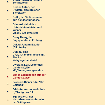
Schriftsteller
Dreher Anton, der
ï¿½ltere, erfolgreicher
Bierbrauer
Drdla, der Violinvirtuose
aus der Jacquingasse
Drimmel Heinrich -
Unterrichtsminister und
Wiener
Vizebï¿½rgermeister
Drory Henry, der
Englï¿½nder in Erdberg
Dukati Johann Baptist
(Bild fehlt)
Dumba, eine
Groï¿½handelsfamilie mit
Sitz im
Weiï¿½gerberviertel
Dworzak Karl, Leiter des
Landstraï¿½er
Mï¿½nnergesangvereins
Ebner-Eschenbach auf der
Landstraï¿½e
Eckstein-Diener oder "Sir
Galahad"
Edthofer Anton, wohnhaft
ï¿½lzeltgasse 1A
Egger-Lienz, der
Historienmaler wohnte in
der Veithgasse