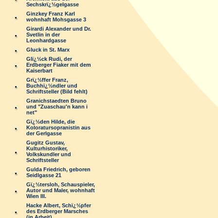
Sechskrï¿½gelgasse
Ginzkey Franz Karl
wohnhaft Mohsgasse 3
Girardi Alexander und Dr.
Svetlin in der
Leonhardgasse
Gluck in St. Marx
Glï¿½ck Rudi, der
Erdberger Fiaker mit dem
Kaiserbart
Grï¿½ffer Franz,
Buchhï¿½ndler und
Schriftsteller (Bild fehlt)
Granichstaedten Bruno
und "Zuaschau'n kann i
net"
Gï¿½den Hilde, die
Koloratursopranistin aus
der Gerlgasse
Gugitz Gustav,
Kulturhistoriker,
Volkskundler und
Schriftsteller
Gulda Friedrich, geboren
Seidlgasse 21
Gï¿½tersloh, Schauspieler,
Autor und Maler, wohnhaft
Wien III.
Hacke Albert, Schï¿½pfer
des Erdberger Marsches
(in Arbeit)