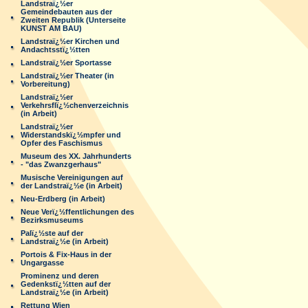
Landstraï¿½er
Gemeindebauten aus der
Zweiten Republik (Unterseite
KUNST AM BAU)
Landstraï¿½er Kirchen und
Andachtsstï¿½tten
Landstraï¿½er Sportasse
Landstraï¿½er Theater (in
Vorbereitung)
Landstraï¿½er
Verkehrsflï¿½chenverzeichnis
(in Arbeit)
Landstraï¿½er
Widerstandskï¿½mpfer und
Opfer des Faschismus
Museum des XX. Jahrhunderts
- "das Zwanzgerhaus"
Musische Vereinigungen auf
der Landstraï¿½e (in Arbeit)
Neu-Erdberg (in Arbeit)
Neue Verï¿½ffentlichungen des
Bezirksmuseums
Palï¿½ste auf der
Landstraï¿½e (in Arbeit)
Portois & Fix-Haus in der
Ungargasse
Prominenz und deren
Gedenkstï¿½tten auf der
Landstraï¿½e (in Arbeit)
Rettung Wien