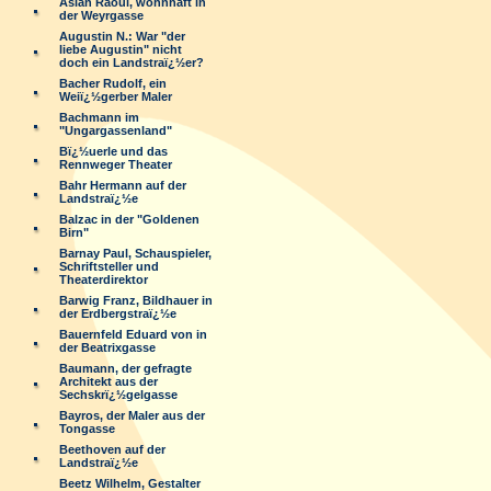
Aslan Raoul, wohnhaft in
der Weyrgasse
Augustin N.: War "der
liebe Augustin" nicht
doch ein Landstraï¿½er?
Bacher Rudolf, ein
Weiï¿½gerber Maler
Bachmann im
"Ungargassenland"
Bï¿½uerle und das
Rennweger Theater
Bahr Hermann auf der
Landstraï¿½e
Balzac in der "Goldenen
Birn"
Barnay Paul, Schauspieler,
Schriftsteller und
Theaterdirektor
Barwig Franz, Bildhauer in
der Erdbergstraï¿½e
Bauernfeld Eduard von in
der Beatrixgasse
Baumann, der gefragte
Architekt aus der
Sechskrï¿½gelgasse
Bayros, der Maler aus der
Tongasse
Beethoven auf der
Landstraï¿½e
Beetz Wilhelm, Gestalter