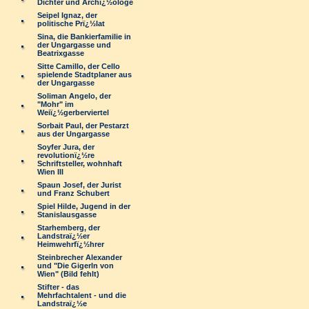
Dichter und Archï¿½ologe
Seipel Ignaz, der
politische Prï¿½lat
Sina, die Bankierfamilie in
der Ungargasse und
Beatrixgasse
Sitte Camillo, der Cello
spielende Stadtplaner aus
der Ungargasse
Soliman Angelo, der
"Mohr" im
Weiï¿½gerberviertel
Sorbait Paul, der Pestarzt
aus der Ungargasse
Soyfer Jura, der
revolutionï¿½re
Schriftsteller, wohnhaft
Wien III
Spaun Josef, der Jurist
und Franz Schubert
Spiel Hilde, Jugend in der
Stanislausgasse
Starhemberg, der
Landstraï¿½er
Heimwehrfï¿½hrer
Steinbrecher Alexander
und "Die Gigerln von
Wien" (Bild fehlt)
Stifter - das
Mehrfachtalent - und die
Landstraï¿½e