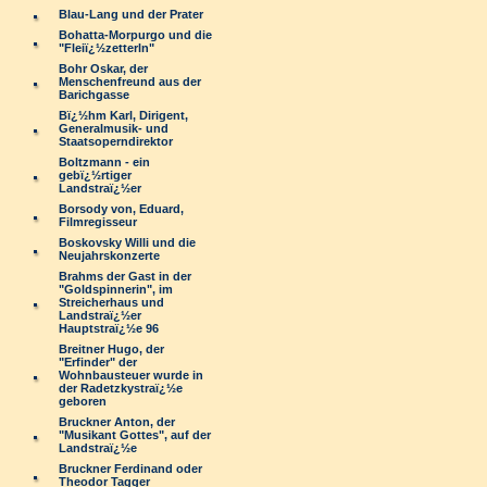
Blau-Lang und der Prater
Bohatta-Morpurgo und die
"Fleiï¿½zetterln"
Bohr Oskar, der
Menschenfreund aus der
Barichgasse
Bï¿½hm Karl, Dirigent,
Generalmusik- und
Staatsoperndirektor
Boltzmann - ein
gebï¿½rtiger
Landstraï¿½er
Borsody von, Eduard,
Filmregisseur
Boskovsky Willi und die
Neujahrskonzerte
Brahms der Gast in der
"Goldspinnerin", im
Streicherhaus und
Landstraï¿½er
Hauptstraï¿½e 96
Breitner Hugo, der
"Erfinder" der
Wohnbausteuer wurde in
der Radetzkystraï¿½e
geboren
Bruckner Anton, der
"Musikant Gottes", auf der
Landstraï¿½e
Bruckner Ferdinand oder
Theodor Tagger