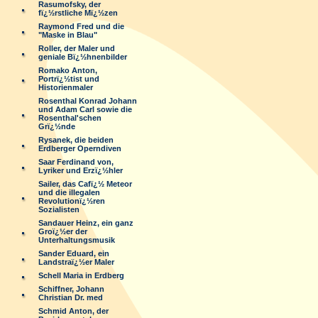
Rasumofsky, der
fï¿½rstliche Mï¿½zen
Raymond Fred und die
"Maske in Blau"
Roller, der Maler und
geniale Bï¿½hnenbilder
Romako Anton,
Portrï¿½tist und
Historienmaler
Rosenthal Konrad Johann
und Adam Carl sowie die
Rosenthal'schen
Grï¿½nde
Rysanek, die beiden
Erdberger Operndiven
Saar Ferdinand von,
Lyriker und Erzï¿½hler
Sailer, das Cafï¿½ Meteor
und die illegalen
Revolutionï¿½ren
Sozialisten
Sandauer Heinz, ein ganz
Groï¿½er der
Unterhaltungsmusik
Sander Eduard, ein
Landstraï¿½er Maler
Schell Maria in Erdberg
Schiffner, Johann
Christian Dr. med
Schmid Anton, der