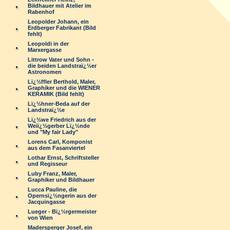
Bildhauer mit Atelier im
Rabenhof
Leopolder Johann, ein
Erdberger Fabrikant (Bild
fehlt)
Leopoldi in der
Marxergasse
Littrow Vater und Sohn -
die beiden Landstraï¿½er
Astronomen
Lï¿½ffler Berthold, Maler,
Graphiker und die WIENER
KERAMIK (Bild fehlt)
Lï¿½hner-Beda auf der
Landstraï¿½e
Lï¿½we Friedrich aus der
Weiï¿½gerber Lï¿½nde
und "My fair Lady"
Lorens Carl, Komponist
aus dem Fasanviertel
Lothar Ernst, Schriftsteller
und Regisseur
Luby Franz, Maler,
Graphiker und Bildhauer
Lucca Pauline, die
Opernsï¿½ngerin aus der
Jacquingasse
Lueger - Bï¿½rgermeister
von Wien
Madersperger Josef, ein