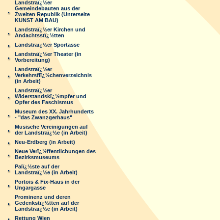
Landstraï¿½er
Gemeindebauten aus der
Zweiten Republik (Unterseite
KUNST AM BAU)
Landstraï¿½er Kirchen und
Andachtsstï¿½tten
Landstraï¿½er Sportasse
Landstraï¿½er Theater (in
Vorbereitung)
Landstraï¿½er
Verkehrsflï¿½chenverzeichnis
(in Arbeit)
Landstraï¿½er
Widerstandskï¿½mpfer und
Opfer des Faschismus
Museum des XX. Jahrhunderts
- "das Zwanzgerhaus"
Musische Vereinigungen auf
der Landstraï¿½e (in Arbeit)
Neu-Erdberg (in Arbeit)
Neue Verï¿½ffentlichungen des
Bezirksmuseums
Palï¿½ste auf der
Landstraï¿½e (in Arbeit)
Portois & Fix-Haus in der
Ungargasse
Prominenz und deren
Gedenkstï¿½tten auf der
Landstraï¿½e (in Arbeit)
Rettung Wien