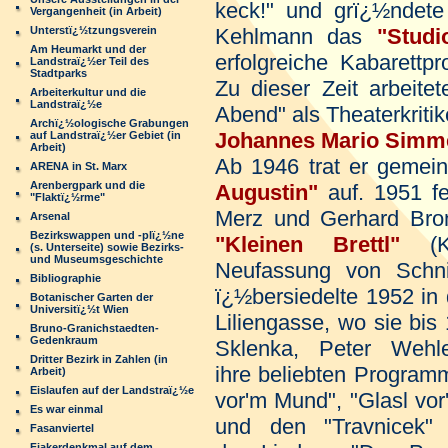
keck!" und grï¿½ndet
Vergangenheit (in Arbeit)
Unterstï¿½tzungsverein
Kehlmann das
"Stud
Am Heumarkt und der
erfolgreiche Kabarettp
Landstraï¿½er Teil des
Stadtparks
Zu dieser Zeit arbeite
Arbeiterkultur und die
Landstraï¿½e
Abend" als Theaterkriti
Archï¿½ologische Grabungen
Johannes Mario Simm
auf Landstraï¿½er Gebiet (in
Arbeit)
Ab 1946 trat er gemei
ARENA in St. Marx
Arenbergpark und die
Augustin"
auf. 1951 fe
"Flaktï¿½rme"
Merz und Gerhard Bron
Arsenal
Bezirkswappen und -plï¿½ne
"Kleinen Brettl"
(
(s. Unterseite) sowie Bezirks-
und Museumsgeschichte
Neufassung von Schnit
Bibliographie
ï¿½bersiedelte 1952 in
Botanischer Garten der
Universitï¿½t Wien
Liliengasse, wo sie bis
Bruno-Granichstaedten-
Gedenkraum
Sklenka, Peter Wehl
Dritter Bezirk in Zahlen (in
ihre beliebten Programme
Arbeit)
Eislaufen auf der Landstraï¿½e
vor'm Mund", "Glasl vor
Es war einmal
und den "Travnicek"
Fasanviertel
Fiakerdenkmal auf dem