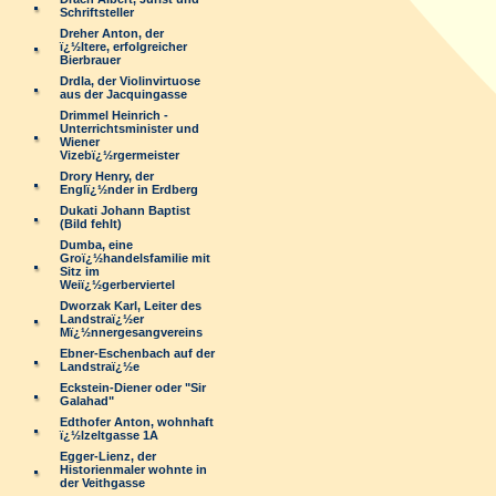
Schriftsteller
Dreher Anton, der
ï¿½ltere, erfolgreicher
Bierbrauer
Drdla, der Violinvirtuose
aus der Jacquingasse
Drimmel Heinrich -
Unterrichtsminister und
Wiener
Vizebï¿½rgermeister
Drory Henry, der
Englï¿½nder in Erdberg
Dukati Johann Baptist
(Bild fehlt)
Dumba, eine
Groï¿½handelsfamilie mit
Sitz im
Weiï¿½gerberviertel
Dworzak Karl, Leiter des
Landstraï¿½er
Mï¿½nnergesangvereins
Ebner-Eschenbach auf der
Landstraï¿½e
Eckstein-Diener oder "Sir
Galahad"
Edthofer Anton, wohnhaft
ï¿½lzeltgasse 1A
Egger-Lienz, der
Historienmaler wohnte in
der Veithgasse