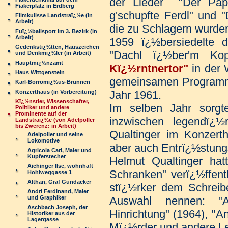
der Lieder "Der Papa
Fiakerplatz in Erdberg
g'schupfte Ferdl" und 
Filmkulisse Landstraï¿½e (in
Arbeit)
die zu Schlagern wurde
Fuï¿½ballsport im 3. Bezirk (in
Arbeit)
1959 ï¿½bersiedelte
Gedenkstï¿½tten, Hauszeichen
"Dachl ï¿½ber'm Ko
und Denkmï¿½ler (in Arbeit)
Hauptmï¿½nzamt
Kï¿½rntnertor"
in der 
Haus Wittgenstein
gemeinsamen Programme
Karl-Borromï¿½us-Brunnen
Konzerthaus (in Vorbereitung)
Jahr 1961.
Kï¿½nstler, Wissenschafter,
Im selben Jahr sorgt
Politiker und andere
Prominente auf der
inzwischen legendï¿
Landstraï¿½e (von Adelpoller
bis Zwerenz: in Arbeit)
Qualtinger im Konzerth
Adelpoller und seine
Lokomotive
aber auch Entrï¿½stun
Agricola Carl, Maler und
Kupferstecher
Helmut Qualtinger hat
Aichinger Ilse, wohnhaft
Schranken" verï¿½ffent
Hohlweggasse 1
Althan, Graf Gundacker
stï¿½rker dem Schreibe
Andri Ferdinand, Maler
und Graphiker
Auswahl nennen: "Al
Aschbach Joseph, der
Hinrichtung" (1964), "A
Historiker aus der
Lagergasse
Mï¿½rder und andere Leu