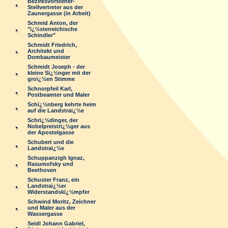
Bezirksvorsteher-
Stellvertreter aus der
Zaunergasse (in Arbeit)
Schmid Anton, der
"ï¿½sterreichische
Schindler"
Schmidt Friedrich,
Architekt und
Dombaumeister
Schmidt Joseph - der
kleine Sï¿½nger mit der
groï¿½en Stimme
Schnorpfeil Karl,
Postbeamter und Maler
Schï¿½nberg kehrte heim
auf die Landstraï¿½e
Schrï¿½dinger, der
Nobelpreistrï¿½ger aus
der Apostelgasse
Schubert und die
Landstraï¿½e
Schuppanzigh Ignaz,
Rasumofsky und
Beethoven
Schuster Franz, ein
Landstraï¿½er
Widerstandskï¿½mpfer
Schwind Moritz, Zeichner
und Maler aus der
Wassergasse
Seidl Johann Gabriel,