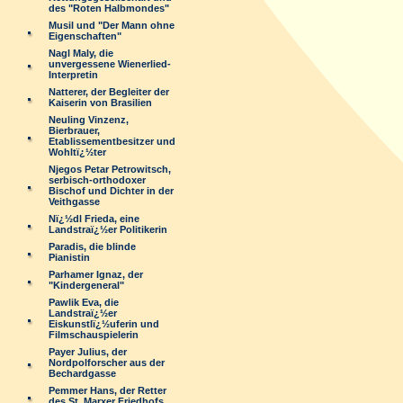
des "Roten Halbmondes"
Musil und "Der Mann ohne
Eigenschaften"
Nagl Maly, die
unvergessene Wienerlied-
Interpretin
Natterer, der Begleiter der
Kaiserin von Brasilien
Neuling Vinzenz,
Bierbrauer,
Etablissementbesitzer und
Wohltï¿½ter
Njegos Petar Petrowitsch,
serbisch-orthodoxer
Bischof und Dichter in der
Veithgasse
Nï¿½dl Frieda, eine
Landstraï¿½er Politikerin
Paradis, die blinde
Pianistin
Parhamer Ignaz, der
"Kindergeneral"
Pawlik Eva, die
Landstraï¿½er
Eiskunstlï¿½uferin und
Filmschauspielerin
Payer Julius, der
Nordpolforscher aus der
Bechardgasse
Pemmer Hans, der Retter
des St. Marxer Friedhofs