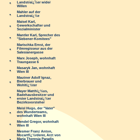
Landstraï¿½er wider
Willen
Mahler auf der
Landstraï¿½e
Maisel Karl,
Gewerkschafter und
Sozialminister
Mantler Karl, Sprecher des
"Siebener-Komitees"
Marischka Ernst, der
Filmregisseur aus der
Salesianergasse
Marx Joseph, wohnhaft
Traungasse 6
Masaryk Jan, wohnhaft
Wien III
Mautner Adolf Ignaz,
Bierbrauer und
Wohltï¿½ter
Mayer Matthï¿½us,
Badehausbesitzer und
erster Landstraï¿½er
Bezirksvorsteher
Meisl Hugo, der "Vater"
des Wunderteams,
wohnhaft Wien III
Mendel Gregor, wohnhaft
Wien III
Mesmer Franz Anton,
Mozartfï¿½rderer, Arzt von
Maria Theresia Paradis