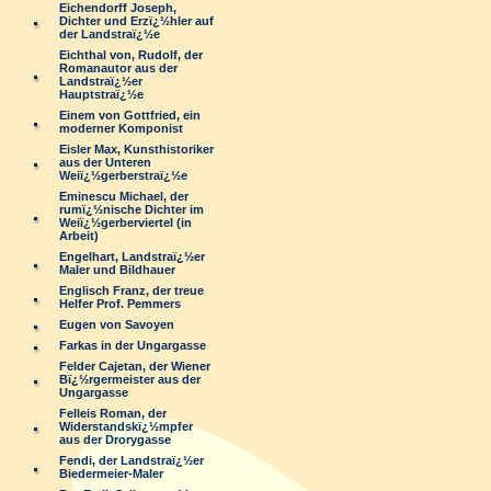
Eichendorff Joseph,
Dichter und Erzï¿½hler auf
der Landstraï¿½e
Eichthal von, Rudolf, der
Romanautor aus der
Landstraï¿½er
Hauptstraï¿½e
Einem von Gottfried, ein
moderner Komponist
Eisler Max, Kunsthistoriker
aus der Unteren
Weiï¿½gerberstraï¿½e
Eminescu Michael, der
rumï¿½nische Dichter im
Weiï¿½gerberviertel (in
Arbeit)
Engelhart, Landstraï¿½er
Maler und Bildhauer
Englisch Franz, der treue
Helfer Prof. Pemmers
Eugen von Savoyen
Farkas in der Ungargasse
Felder Cajetan, der Wiener
Bï¿½rgermeister aus der
Ungargasse
Felleis Roman, der
Widerstandskï¿½mpfer
aus der Drorygasse
Fendi, der Landstraï¿½er
Biedermeier-Maler