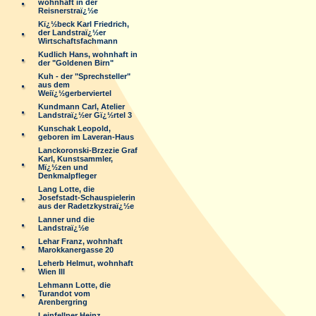
wohnhaft in der
Reisnerstraï¿½e
Kï¿½beck Karl Friedrich,
der Landstraï¿½er
Wirtschaftsfachmann
Kudlich Hans, wohnhaft in
der "Goldenen Birn"
Kuh - der "Sprechsteller"
aus dem
Weiï¿½gerberviertel
Kundmann Carl, Atelier
Landstraï¿½er Gï¿½rtel 3
Kunschak Leopold,
geboren im Laveran-Haus
Lanckoronski-Brzezie Graf
Karl, Kunstsammler,
Mï¿½zen und
Denkmalpfleger
Lang Lotte, die
Josefstadt-Schauspielerin
aus der Radetzkystraï¿½e
Lanner und die
Landstraï¿½e
Lehar Franz, wohnhaft
Marokkanergasse 20
Leherb Helmut, wohnhaft
Wien III
Lehmann Lotte, die
Turandot vom
Arenbergring
Leinfellner Heinz,