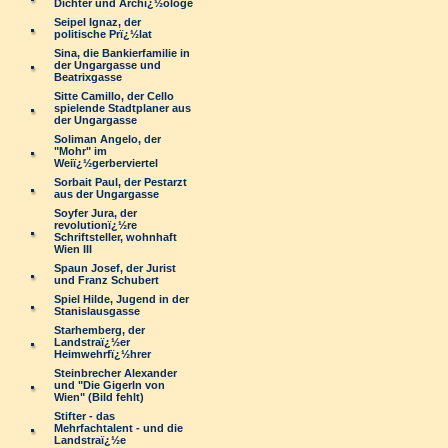
Dichter und Archï¿½ologe
Seipel Ignaz, der
politische Prï¿½lat
Sina, die Bankierfamilie in
der Ungargasse und
Beatrixgasse
Sitte Camillo, der Cello
spielende Stadtplaner aus
der Ungargasse
Soliman Angelo, der
"Mohr" im
Weiï¿½gerberviertel
Sorbait Paul, der Pestarzt
aus der Ungargasse
Soyfer Jura, der
revolutionï¿½re
Schriftsteller, wohnhaft
Wien III
Spaun Josef, der Jurist
und Franz Schubert
Spiel Hilde, Jugend in der
Stanislausgasse
Starhemberg, der
Landstraï¿½er
Heimwehrfï¿½hrer
Steinbrecher Alexander
und "Die Gigerln von
Wien" (Bild fehlt)
Stifter - das
Mehrfachtalent - und die
Landstraï¿½e