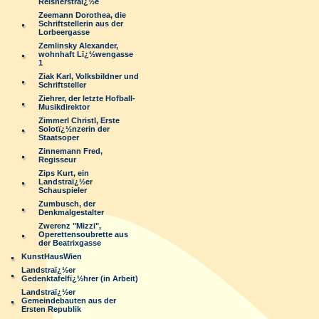
Reisnerstraï¿½e
Zeemann Dorothea, die
Schriftstellerin aus der
Lorbeergasse
Zemlinsky Alexander,
wohnhaft Lï¿½wengasse
1
Ziak Karl, Volksbildner und
Schriftsteller
Ziehrer, der letzte Hofball-
Musikdirektor
Zimmerl Christl, Erste
Solotï¿½nzerin der
Staatsoper
Zinnemann Fred,
Regisseur
Zips Kurt, ein
Landstraï¿½er
Schauspieler
Zumbusch, der
Denkmalgestalter
Zwerenz "Mizzi",
Operettensoubrette aus
der Beatrixgasse
KunstHausWien
Landstraï¿½er
Gedenktafelfï¿½hrer (in Arbeit)
Landstraï¿½er
Gemeindebauten aus der
Ersten Republik