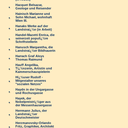
Hacquet Belsazar,
Geologe und Reisender
Hainisch Marianne und
Sohn Michael, wohnhaft
Wien III.
Hanaks Werke auf der
Landstraï¿½e (in Arbeit)
Handel-Mazetti Enrica, die
seinerzeit populï¿½re
Schriftstellerin
Hanusch Margaretha, die
Landstraï¿½er Bildhauerin
Harrach Graf Aloys
Thomas Raimund
Hauff Angelika,
Tï¿½nzerin, Artistin und
Kammerschauspielerin
Hï¿½user Rudolf -
Mitgestalter unseres
"sozialen Netzes"
Haydn in der Ungargasse
und Rochusgasse
Hayek, der
Nobelpreistrï¿½ger aus
der Messenhausergasse
Herrmann Julius, der
Landstraï¿½er
Deutschmeister
Herzmanovsky-Orlando
Fritz, Graphiker, Architekt