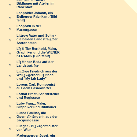
Bildhauer mit Atelier im
Rabenhof
Leopolder Johann, ein
Erdberger Fabrikant (Bild
fehlt)
Leopoldi in der
Marxergasse
Littrow Vater und Sohn -
die beiden Landstraï¿½er
Astronomen
Lï¿½ffler Berthold, Maler,
Graphiker und die WIENER
KERAMIK (Bild fehlt)
Lï¿½hner-Beda auf der
Landstraï¿½e
Lï¿½we Friedrich aus der
Weiï¿½gerber Lï¿½nde
und "My fair Lady"
Lorens Carl, Komponist
aus dem Fasanviertel
Lothar Ernst, Schriftsteller
und Regisseur
Luby Franz, Maler,
Graphiker und Bildhauer
Lucca Pauline, die
Opernsï¿½ngerin aus der
Jacquingasse
Lueger - Bï¿½rgermeister
von Wien
Madersperger Josef, ein