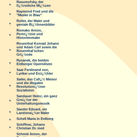
Rasumofsky, der
fï¿½rstliche Mï¿½zen
Raymond Fred und die
"Maske in Blau"
Roller, der Maler und
geniale Bï¿½hnenbilder
Romako Anton,
Portrï¿½tist und
Historienmaler
Rosenthal Konrad Johann
und Adam Carl sowie die
Rosenthal'schen
Grï¿½nde
Rysanek, die beiden
Erdberger Operndiven
Saar Ferdinand von,
Lyriker und Erzï¿½hler
Sailer, das Cafï¿½ Meteor
und die illegalen
Revolutionï¿½ren
Sozialisten
Sandauer Heinz, ein ganz
Groï¿½er der
Unterhaltungsmusik
Sander Eduard, ein
Landstraï¿½er Maler
Schell Maria in Erdberg
Schiffner, Johann
Christian Dr. med
Schmid Anton, der