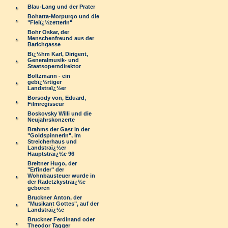
Blau-Lang und der Prater
Bohatta-Morpurgo und die
"Fleiï¿½zetterln"
Bohr Oskar, der
Menschenfreund aus der
Barichgasse
Bï¿½hm Karl, Dirigent,
Generalmusik- und
Staatsoperndirektor
Boltzmann - ein
gebï¿½rtiger
Landstraï¿½er
Borsody von, Eduard,
Filmregisseur
Boskovsky Willi und die
Neujahrskonzerte
Brahms der Gast in der
"Goldspinnerin", im
Streicherhaus und
Landstraï¿½er
Hauptstraï¿½e 96
Breitner Hugo, der
"Erfinder" der
Wohnbausteuer wurde in
der Radetzkystraï¿½e
geboren
Bruckner Anton, der
"Musikant Gottes", auf der
Landstraï¿½e
Bruckner Ferdinand oder
Theodor Tagger