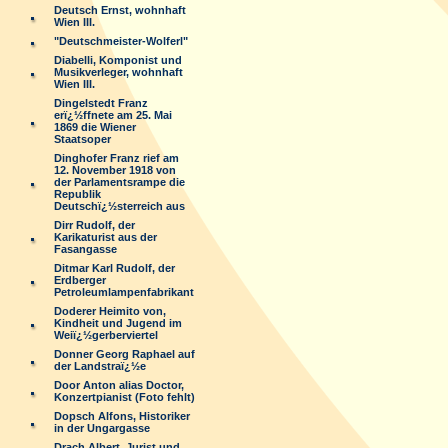
Deutsch Ernst, wohnhaft
Wien III.
"Deutschmeister-Wolferl"
Diabelli, Komponist und
Musikverleger, wohnhaft
Wien III.
Dingelstedt Franz
erï¿½ffnete am 25. Mai
1869 die Wiener
Staatsoper
Dinghofer Franz rief am
12. November 1918 von
der Parlamentsrampe die
Republik
Deutschï¿½sterreich aus
Dirr Rudolf, der
Karikaturist aus der
Fasangasse
Ditmar Karl Rudolf, der
Erdberger
Petroleumlampenfabrikant
Doderer Heimito von,
Kindheit und Jugend im
Weiï¿½gerberviertel
Donner Georg Raphael auf
der Landstraï¿½e
Door Anton alias Doctor,
Konzertpianist (Foto fehlt)
Dopsch Alfons, Historiker
in der Ungargasse
Drach Albert, Jurist und