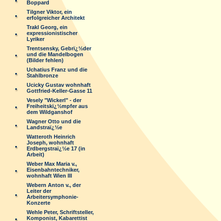
Boppard
Tilgner Viktor, ein
erfolgreicher Architekt
Trakl Georg, ein
expressionistischer
Lyriker
Trentsensky, Gebrï¿½der
und die Mandelbogen
(Bilder fehlen)
Uchatius Franz und die
Stahlbronze
Ucicky Gustav wohnhaft
Gottfried-Keller-Gasse 11
Vesely "Wickerl" - der
Freiheitskï¿½mpfer aus
dem Wildganshof
Wagner Otto und die
Landstraï¿½e
Watteroth Heinrich
Joseph, wohnhaft
Erdbergstraï¿½e 17 (in
Arbeit)
Weber Max Maria v.,
Eisenbahntechniker,
wohnhaft Wien III
Webern Anton v., der
Leiter der
Arbeitersymphonie-
Konzerte
Wehle Peter, Schriftsteller,
Komponist, Kabarettist