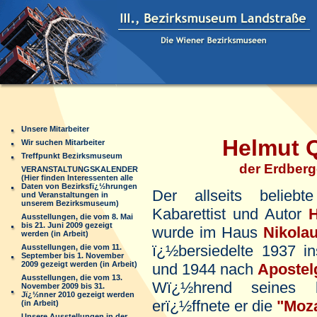
Unsere Mitarbeiter
Helmut Qua
Wir suchen Mitarbeiter
Treffpunkt Bezirksmuseum
der Erdberger "
VERANSTALTUNGSKALENDER
(Hier finden Interessenten alle
Daten von Bezirksfï¿½hrungen
Der allseits beliebt
und Veranstaltungen in
unserem Bezirksmuseum)
Kabarettist und Autor
H
Ausstellungen, die vom 8. Mai
bis 21. Juni 2009 gezeigt
wurde im Haus
Nikolau
werden (in Arbeit)
ï¿½bersiedelte 1937 
Ausstellungen, die vom 11.
September bis 1. November
2009 gezeigt werden (in Arbeit)
und 1944 nach
Apostel
Ausstellungen, die vom 13.
Wï¿½hrend seines b
November 2009 bis 31.
Jï¿½nner 2010 gezeigt werden
erï¿½ffnete er die
"Moz
(in Arbeit)
Unsere Ausstellungen in der