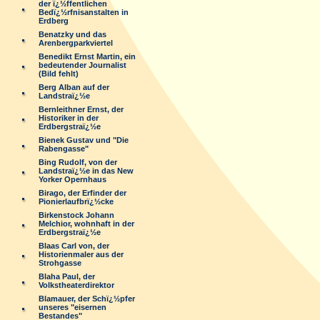
der ï¿½ffentlichen
Bedï¿½rfnisanstalten in
Erdberg
Benatzky und das
Arenbergparkviertel
Benedikt Ernst Martin, ein
bedeutender Journalist
(Bild fehlt)
Berg Alban auf der
Landstraï¿½e
Bernleithner Ernst, der
Historiker in der
Erdbergstraï¿½e
Bienek Gustav und "Die
Rabengasse"
Bing Rudolf, von der
Landstraï¿½e in das New
Yorker Opernhaus
Birago, der Erfinder der
Pionierlaufbrï¿½cke
Birkenstock Johann
Melchior, wohnhaft in der
Erdbergstraï¿½e
Blaas Carl von, der
Historienmaler aus der
Strohgasse
Blaha Paul, der
Volkstheaterdirektor
Blamauer, der Schï¿½pfer
unseres "eisernen
Bestandes"