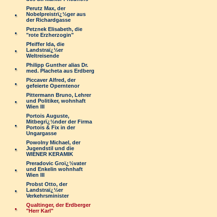
Perutz Max, der
Nobelpreistrï¿½ger aus
der Richardgasse
Petznek Elisabeth, die
"rote Erzherzogin"
Pfeiffer Ida, die
Landstraï¿½er
Weltreisende
Philipp Gunther alias Dr.
med. Placheta aus Erdberg
Piccaver Alfred, der
gefeierte Operntenor
Pittermann Bruno, Lehrer
und Politiker, wohnhaft
Wien III
Portois Auguste,
Mitbegrï¿½nder der Firma
Portois & Fix in der
Ungargasse
Powolny Michael, der
Jugendstil und die
WIENER KERAMIK
Preradovic Groï¿½vater
und Enkelin wohnhaft
Wien III
Probst Otto, der
Landstraï¿½er
Verkehrsminister
Qualtinger, der Erdberger
"Herr Karl"