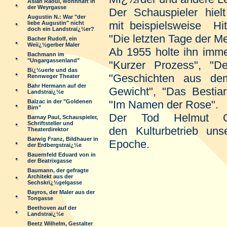
Aslan Raoul, wohnhaft in
der Weyrgasse
Der Schauspieler hiel
Augustin N.: War "der
mit beispielsweise Hi
liebe Augustin" nicht
doch ein Landstraï¿½er?
"Die letzten Tage der M
Bacher Rudolf, ein
Weiï¿½gerber Maler
Ab 1955 holte ihn imme
Bachmann im
"Ungargassenland"
"Kurzer Prozess", "D
Bï¿½uerle und das
"Geschichten aus de
Rennweger Theater
Bahr Hermann auf der
Gewicht", "Das Bestia
Landstraï¿½e
Balzac in der "Goldenen
"Im Namen der Rose".
Birn"
Der Tod Helmut Qua
Barnay Paul, Schauspieler,
Schriftsteller und
den Kulturbetrieb un
Theaterdirektor
Barwig Franz, Bildhauer in
Epoche.
der Erdbergstraï¿½e
Bauernfeld Eduard von in
der Beatrixgasse
Baumann, der gefragte
Architekt aus der
Sechskrï¿½gelgasse
Bayros, der Maler aus der
Tongasse
Beethoven auf der
Landstraï¿½e
Beetz Wilhelm, Gestalter