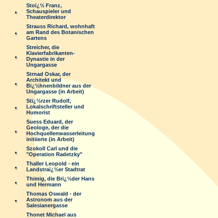
Stoï¿½ Franz,
Schauspieler und
Theaterdirektor
Strauss Richard, wohnhaft
am Rand des Botanischen
Gartens
Streicher, die
Klavierfabrikanten-
Dynastie in der
Ungargasse
Strnad Oskar, der
Architekt und
Bï¿½hnenbildner aus der
Ungargasse (in Arbeit)
Stï¿½rzer Rudolf,
Lokalschriftsteller und
Humorist
Suess Eduard, der
Geologe, der die
Hochquellenwasserleitung
initiierte (in Arbeit)
Szokoll Carl und die
"Operation Radetzky"
Thaller Leopold - ein
Landstraï¿½er Stadtrat
Thimig, die Brï¿½der Hans
und Hermann
Thomas Oswald - der
Astronom aus der
Salesianergasse
Thonet Michael aus