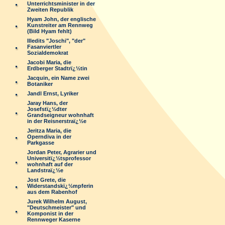
Unterrichtsminister in der
Zweiten Republik
Hyam John, der englische
Kunstreiter am Rennweg
(Bild Hyam fehlt)
Illedits "Joschi", "der"
Fasanviertler
Sozialdemokrat
Jacobi Maria, die
Erdberger Stadtrï¿½tin
Jacquin, ein Name zwei
Botaniker
Jandl Ernst, Lyriker
Jaray Hans, der
Josefstï¿½dter
Grandseigneur wohnhaft
in der Reisnerstraï¿½e
Jeritza Maria, die
Operndiva in der
Parkgasse
Jordan Peter, Agrarier und
Universitï¿½tsprofessor
wohnhaft auf der
Landstraï¿½e
Jost Grete, die
Widerstandskï¿½mpferin
aus dem Rabenhof
Jurek Wilhelm August,
"Deutschmeister" und
Komponist in der
Rennweger Kaserne