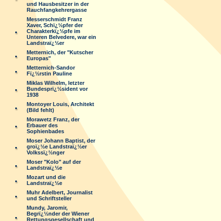
und Hausbesitzer in der
Rauchfangkehrergasse
Messerschmidt Franz
Xaver, Schï¿½pfer der
Charakterkï¿½pfe im
Unteren Belvedere, war ein
Landstraï¿½er
Metternich, der "Kutscher
Europas"
Metternich-Sandor
Fï¿½rstin Pauline
Miklas Wilhelm, letzter
Bundesprï¿½sident vor
1938
Montoyer Louis, Architekt
(Bild fehlt)
Morawetz Franz, der
Erbauer des
Sophienbades
Moser Johann Baptist, der
groï¿½e Landstraï¿½er
Volkssï¿½nger
Moser "Kolo" auf der
Landstraï¿½e
Mozart und die
Landstraï¿½e
Muhr Adelbert, Journalist
und Schriftsteller
Mundy, Jaromir,
Begrï¿½nder der Wiener
Rettungsgesellschaft und