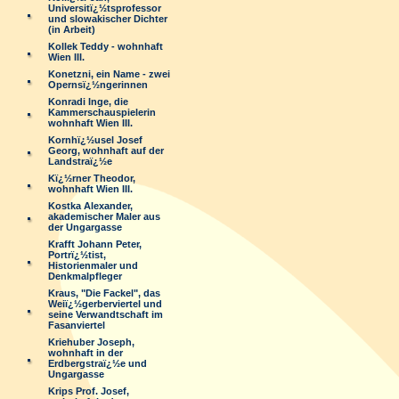
Universitï¿½tsprofessor
und slowakischer Dichter
(in Arbeit)
Kollek Teddy - wohnhaft
Wien III.
Konetzni, ein Name - zwei
Opernsï¿½ngerinnen
Konradi Inge, die
Kammerschauspielerin
wohnhaft Wien III.
Kornhï¿½usel Josef
Georg, wohnhaft auf der
Landstraï¿½e
Kï¿½rner Theodor,
wohnhaft Wien III.
Kostka Alexander,
akademischer Maler aus
der Ungargasse
Krafft Johann Peter,
Portrï¿½tist,
Historienmaler und
Denkmalpfleger
Kraus, "Die Fackel", das
Weiï¿½gerberviertel und
seine Verwandtschaft im
Fasanviertel
Kriehuber Joseph,
wohnhaft in der
Erdbergstraï¿½e und
Ungargasse
Krips Prof. Josef,