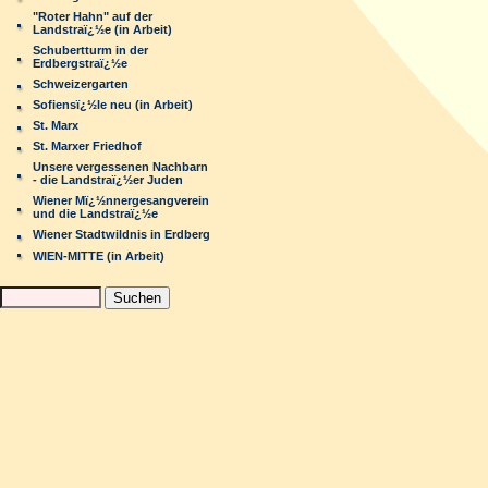
"Roter Hahn" auf der
Landstraï¿½e (in Arbeit)
Schubertturm in der
Erdbergstraï¿½e
Schweizergarten
Sofiensï¿½le neu (in Arbeit)
St. Marx
St. Marxer Friedhof
Unsere vergessenen Nachbarn
- die Landstraï¿½er Juden
Wiener Mï¿½nnergesangverein
und die Landstraï¿½e
Wiener Stadtwildnis in Erdberg
WIEN-MITTE (in Arbeit)