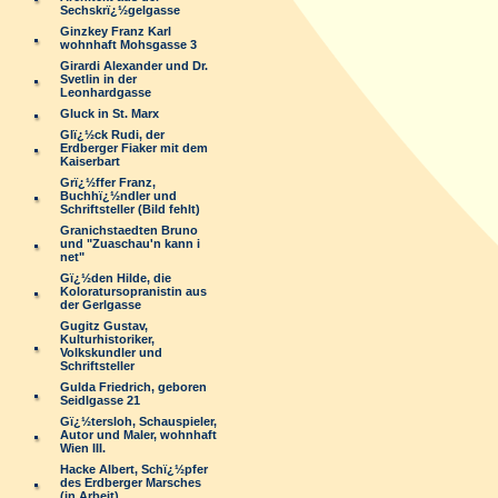
Sechskrï¿½gelgasse
Ginzkey Franz Karl
wohnhaft Mohsgasse 3
Girardi Alexander und Dr.
Svetlin in der
Leonhardgasse
Gluck in St. Marx
Glï¿½ck Rudi, der
Erdberger Fiaker mit dem
Kaiserbart
Grï¿½ffer Franz,
Buchhï¿½ndler und
Schriftsteller (Bild fehlt)
Granichstaedten Bruno
und "Zuaschau'n kann i
net"
Gï¿½den Hilde, die
Koloratursopranistin aus
der Gerlgasse
Gugitz Gustav,
Kulturhistoriker,
Volkskundler und
Schriftsteller
Gulda Friedrich, geboren
Seidlgasse 21
Gï¿½tersloh, Schauspieler,
Autor und Maler, wohnhaft
Wien III.
Hacke Albert, Schï¿½pfer
des Erdberger Marsches
(in Arbeit)