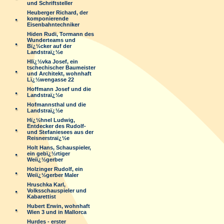
und Schriftsteller
Heuberger Richard, der
komponierende
Eisenbahntechniker
Hiden Rudi, Tormann des
Wunderteams und
Bï¿½cker auf der
Landstraï¿½e
Hlï¿½vka Josef, ein
tschechischer Baumeister
und Architekt, wohnhaft
Lï¿½wengasse 22
Hoffmann Josef und die
Landstraï¿½e
Hofmannsthal und die
Landstraï¿½e
Hï¿½hnel Ludwig,
Entdecker des Rudolf-
und Stefaniesees aus der
Reisnerstraï¿½e
Holt Hans, Schauspieler,
ein gebï¿½rtiger
Weiï¿½gerber
Holzinger Rudolf, ein
Weiï¿½gerber Maler
Hruschka Karl,
Volksschauspieler und
Kabarettist
Hubert Erwin, wohnhaft
Wien 3 und in Mallorca
Hurdes - erster