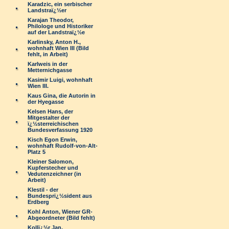
Karadzic, ein serbischer
Landstraï¿½er
Karajan Theodor,
Philologe und Historiker
auf der Landstraï¿½e
Karlinsky, Anton H.,
wohnhaft Wien III (Bild
fehlt, in Arbeit)
Karlweis in der
Metternichgasse
Kasimir Luigi, wohnhaft
Wien III.
Kaus Gina, die Autorin in
der Hyegasse
Kelsen Hans, der
Mitgestalter der
ï¿½sterreichischen
Bundesverfassung 1920
Kisch Egon Erwin,
wohnhaft Rudolf-von-Alt-
Platz 5
Kleiner Salomon,
Kupferstecher und
Vedutenzeichner (in
Arbeit)
Klestil - der
Bundesprï¿½sident aus
Erdberg
Kohl Anton, Wiener GR-
Abgeordneter (Bild fehlt)
Kollï¿½r Jan,