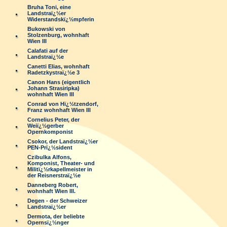
Bruha Toni, eine
Landstraï¿½er
Widerstandskï¿½mpferin
Bukowski von
Stolzenburg, wohnhaft
Wien III
Calafati auf der
Landstraï¿½e
Canetti Elias, wohnhaft
Radetzkystraï¿½e 3
Canon Hans (eigentlich
Johann Strasiripka)
wohnhaft Wien III
Conrad von Hï¿½tzendorf,
Franz wohnhaft Wien III
Cornelius Peter, der
Weiï¿½gerber
Opernkomponist
Csokor, der Landstraï¿½er
PEN-Prï¿½sident
Czibulka Alfons,
Komponist, Theater- und
Militï¿½rkapellmeister in
der Reisnerstraï¿½e
Danneberg Robert,
wohnhaft Wien III.
Degen - der Schweizer
Landstraï¿½er
Dermota, der beliebte
Opernsï¿½nger