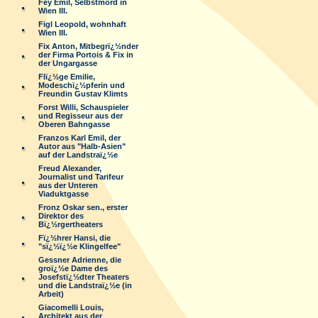
Fey Emil, Selbstmord in
Wien III.
Figl Leopold, wohnhaft
Wien III.
Fix Anton, Mitbegrï¿½nder
der Firma Portois & Fix in
der Ungargasse
Flï¿½ge Emilie,
Modeschï¿½pferin und
Freundin Gustav Klimts
Forst Willi, Schauspieler
und Regisseur aus der
Oberen Bahngasse
Franzos Karl Emil, der
Autor aus "Halb-Asien"
auf der Landstraï¿½e
Freud Alexander,
Journalist und Tarifeur
aus der Unteren
Viaduktgasse
Fronz Oskar sen., erster
Direktor des
Bï¿½rgertheaters
Fï¿½hrer Hansi, die
"sï¿½ï¿½e Klingelfee"
Gessner Adrienne, die
groï¿½e Dame des
Josefstï¿½dter Theaters
und die Landstraï¿½e (in
Arbeit)
Giacomelli Louis,
Architekt aus der