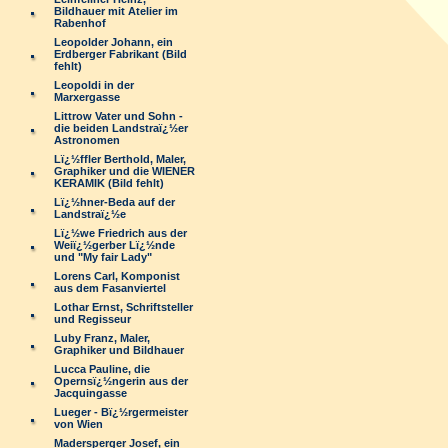
Bildhauer mit Atelier im
Rabenhof
Leopolder Johann, ein
Erdberger Fabrikant (Bild
fehlt)
Leopoldi in der
Marxergasse
Littrow Vater und Sohn -
die beiden Landstraï¿½er
Astronomen
Lï¿½ffler Berthold, Maler,
Graphiker und die WIENER
KERAMIK (Bild fehlt)
Lï¿½hner-Beda auf der
Landstraï¿½e
Lï¿½we Friedrich aus der
Weiï¿½gerber Lï¿½nde
und "My fair Lady"
Lorens Carl, Komponist
aus dem Fasanviertel
Lothar Ernst, Schriftsteller
und Regisseur
Luby Franz, Maler,
Graphiker und Bildhauer
Lucca Pauline, die
Opernsï¿½ngerin aus der
Jacquingasse
Lueger - Bï¿½rgermeister
von Wien
Madersperger Josef, ein