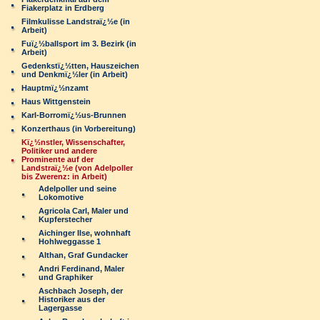
Fiakerplatz in Erdberg
Filmkulisse Landstraï¿½e (in
Arbeit)
Fuï¿½ballsport im 3. Bezirk (in
Arbeit)
Gedenkstï¿½tten, Hauszeichen
und Denkmï¿½ler (in Arbeit)
Hauptmï¿½nzamt
Haus Wittgenstein
Karl-Borromï¿½us-Brunnen
Konzerthaus (in Vorbereitung)
Kï¿½nstler, Wissenschafter,
Politiker und andere
Prominente auf der
Landstraï¿½e (von Adelpoller
bis Zwerenz: in Arbeit)
Adelpoller und seine
Lokomotive
Agricola Carl, Maler und
Kupferstecher
Aichinger Ilse, wohnhaft
Hohlweggasse 1
Althan, Graf Gundacker
Andri Ferdinand, Maler
und Graphiker
Aschbach Joseph, der
Historiker aus der
Lagergasse