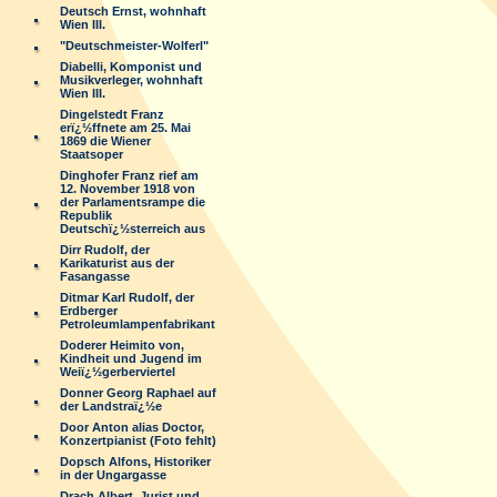
Deutsch Ernst, wohnhaft
Wien III.
"Deutschmeister-Wolferl"
Diabelli, Komponist und
Musikverleger, wohnhaft
Wien III.
Dingelstedt Franz
erï¿½ffnete am 25. Mai
1869 die Wiener
Staatsoper
Dinghofer Franz rief am
12. November 1918 von
der Parlamentsrampe die
Republik
Deutschï¿½sterreich aus
Dirr Rudolf, der
Karikaturist aus der
Fasangasse
Ditmar Karl Rudolf, der
Erdberger
Petroleumlampenfabrikant
Doderer Heimito von,
Kindheit und Jugend im
Weiï¿½gerberviertel
Donner Georg Raphael auf
der Landstraï¿½e
Door Anton alias Doctor,
Konzertpianist (Foto fehlt)
Dopsch Alfons, Historiker
in der Ungargasse
Drach Albert, Jurist und