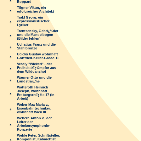
Boppard
Tilgner Viktor, ein
erfolgreicher Architekt
Trakl Georg, ein
expressionistischer
Lyriker
Trentsensky, Gebrï¿½der
und die Mandelbogen
(Bilder fehlen)
Uchatius Franz und die
Stahlbronze
Ucicky Gustav wohnhaft
Gottfried-Keller-Gasse 11
Vesely "Wickerl" - der
Freiheitskï¿½mpfer aus
dem Wildganshof
Wagner Otto und die
Landstraï¿½e
Watteroth Heinrich
Joseph, wohnhaft
Erdbergstraï¿½e 17 (in
Arbeit)
Weber Max Maria v.,
Eisenbahntechniker,
wohnhaft Wien III
Webern Anton v., der
Leiter der
Arbeitersymphonie-
Konzerte
Wehle Peter, Schriftsteller,
Komponist, Kabarettist