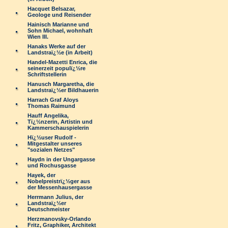
Hacquet Belsazar,
Geologe und Reisender
Hainisch Marianne und
Sohn Michael, wohnhaft
Wien III.
Hanaks Werke auf der
Landstraï¿½e (in Arbeit)
Handel-Mazetti Enrica, die
seinerzeit populï¿½re
Schriftstellerin
Hanusch Margaretha, die
Landstraï¿½er Bildhauerin
Harrach Graf Aloys
Thomas Raimund
Hauff Angelika,
Tï¿½nzerin, Artistin und
Kammerschauspielerin
Hï¿½user Rudolf -
Mitgestalter unseres
"sozialen Netzes"
Haydn in der Ungargasse
und Rochusgasse
Hayek, der
Nobelpreistrï¿½ger aus
der Messenhausergasse
Herrmann Julius, der
Landstraï¿½er
Deutschmeister
Herzmanovsky-Orlando
Fritz, Graphiker, Architekt