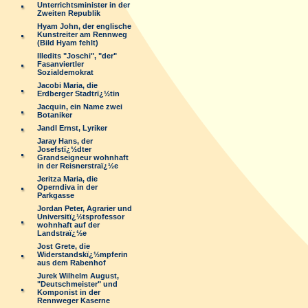
Unterrichtsminister in der
Zweiten Republik
Hyam John, der englische
Kunstreiter am Rennweg
(Bild Hyam fehlt)
Illedits "Joschi", "der"
Fasanviertler
Sozialdemokrat
Jacobi Maria, die
Erdberger Stadtrï¿½tin
Jacquin, ein Name zwei
Botaniker
Jandl Ernst, Lyriker
Jaray Hans, der
Josefstï¿½dter
Grandseigneur wohnhaft
in der Reisnerstraï¿½e
Jeritza Maria, die
Operndiva in der
Parkgasse
Jordan Peter, Agrarier und
Universitï¿½tsprofessor
wohnhaft auf der
Landstraï¿½e
Jost Grete, die
Widerstandskï¿½mpferin
aus dem Rabenhof
Jurek Wilhelm August,
"Deutschmeister" und
Komponist in der
Rennweger Kaserne