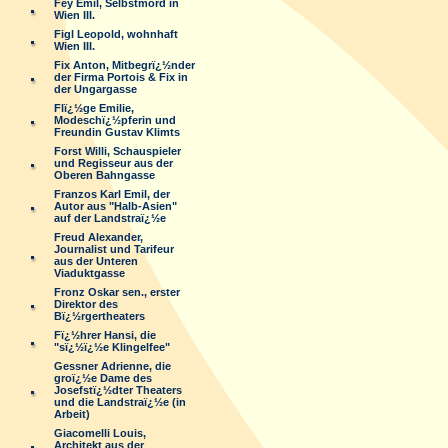
Fey Emil, Selbstmord in
Wien III.
Figl Leopold, wohnhaft
Wien III.
Fix Anton, Mitbegrï¿½nder
der Firma Portois & Fix in
der Ungargasse
Flï¿½ge Emilie,
Modeschï¿½pferin und
Freundin Gustav Klimts
Forst Willi, Schauspieler
und Regisseur aus der
Oberen Bahngasse
Franzos Karl Emil, der
Autor aus "Halb-Asien"
auf der Landstraï¿½e
Freud Alexander,
Journalist und Tarifeur
aus der Unteren
Viaduktgasse
Fronz Oskar sen., erster
Direktor des
Bï¿½rgertheaters
Fï¿½hrer Hansi, die
"sï¿½ï¿½e Klingelfee"
Gessner Adrienne, die
groï¿½e Dame des
Josefstï¿½dter Theaters
und die Landstraï¿½e (in
Arbeit)
Giacomelli Louis,
Architekt aus der