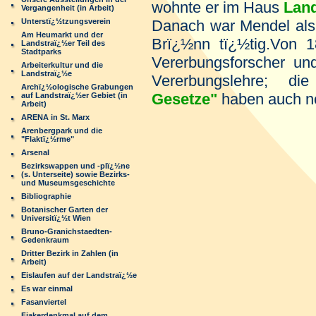
wohnte er im Haus
Land
Vergangenheit (in Arbeit)
Unterstï¿½tzungsverein
Danach war Mendel als 
Am Heumarkt und der
Brï¿½nn tï¿½tig.Von 1
Landstraï¿½er Teil des
Stadtparks
Vererbungsforscher u
Arbeiterkultur und die
Landstraï¿½e
Vererbungslehre; d
Archï¿½ologische Grabungen
Gesetze"
haben auch n
auf Landstraï¿½er Gebiet (in
Arbeit)
ARENA in St. Marx
Arenbergpark und die
"Flaktï¿½rme"
Arsenal
Bezirkswappen und -plï¿½ne
(s. Unterseite) sowie Bezirks-
und Museumsgeschichte
Bibliographie
Botanischer Garten der
Universitï¿½t Wien
Bruno-Granichstaedten-
Gedenkraum
Dritter Bezirk in Zahlen (in
Arbeit)
Eislaufen auf der Landstraï¿½e
Es war einmal
Fasanviertel
Fiakerdenkmal auf dem