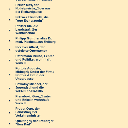
Perutz Max, der
Nobelpreistrï¿½ger aus
der Richardgasse
Petznek Elisabeth, die
"rote Erzherzogin"
Pfeiffer Ida, die
Landstraï¿½er
Weltreisende
Philipp Gunther alias Dr.
med. Placheta aus Erdberg
Piccaver Alfred, der
gefeierte Operntenor
Pittermann Bruno, Lehrer
und Politiker, wohnhaft
Wien III
Portois Auguste,
Mitbegrï¿½nder der Firma
Portois & Fix in der
Ungargasse
Powolny Michael, der
Jugendstil und die
WIENER KERAMIK
Preradovic Groï¿½vater
und Enkelin wohnhaft
Wien III
Probst Otto, der
Landstraï¿½er
Verkehrsminister
Qualtinger, der Erdberger
"Herr Karl"