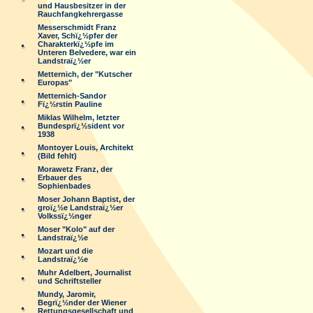
und Hausbesitzer in der
Rauchfangkehrergasse
Messerschmidt Franz
Xaver, Schï¿½pfer der
Charakterkï¿½pfe im
Unteren Belvedere, war ein
Landstraï¿½er
Metternich, der "Kutscher
Europas"
Metternich-Sandor
Fï¿½rstin Pauline
Miklas Wilhelm, letzter
Bundesprï¿½sident vor
1938
Montoyer Louis, Architekt
(Bild fehlt)
Morawetz Franz, der
Erbauer des
Sophienbades
Moser Johann Baptist, der
groï¿½e Landstraï¿½er
Volkssï¿½nger
Moser "Kolo" auf der
Landstraï¿½e
Mozart und die
Landstraï¿½e
Muhr Adelbert, Journalist
und Schriftsteller
Mundy, Jaromir,
Begrï¿½nder der Wiener
Rettungsgesellschaft und