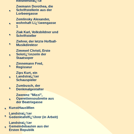
Reisnerstraï¿½e
Zeemann Dorothea, die
Schriftstellerin aus der
Lorbeergasse
Zemlinsky Alexander,
wohnhaft Lï¿½wengasse
1
Ziak Karl, Volksbildner und
Schriftsteller
Ziehrer, der letzte Hofball-
Musikdirektor
Zimmerl Christl, Erste
Solotï¿½nzerin der
Staatsoper
Zinnemann Fred,
Regisseur
Zips Kurt, ein
Landstraï¿½er
Schauspieler
Zumbusch, der
Denkmalgestalter
Zwerenz "Mizzi",
Operettensoubrette aus
der Beatrixgasse
KunstHausWien
Landstraï¿½er
Gedenktafelfï¿½hrer (in Arbeit)
Landstraï¿½er
Gemeindebauten aus der
Ersten Republik