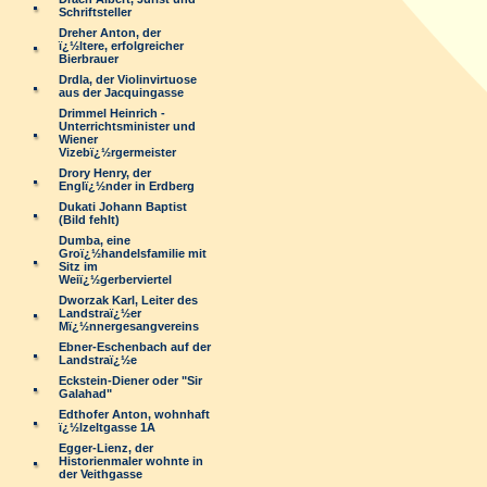
Schriftsteller
Dreher Anton, der
ï¿½ltere, erfolgreicher
Bierbrauer
Drdla, der Violinvirtuose
aus der Jacquingasse
Drimmel Heinrich -
Unterrichtsminister und
Wiener
Vizebï¿½rgermeister
Drory Henry, der
Englï¿½nder in Erdberg
Dukati Johann Baptist
(Bild fehlt)
Dumba, eine
Groï¿½handelsfamilie mit
Sitz im
Weiï¿½gerberviertel
Dworzak Karl, Leiter des
Landstraï¿½er
Mï¿½nnergesangvereins
Ebner-Eschenbach auf der
Landstraï¿½e
Eckstein-Diener oder "Sir
Galahad"
Edthofer Anton, wohnhaft
ï¿½lzeltgasse 1A
Egger-Lienz, der
Historienmaler wohnte in
der Veithgasse