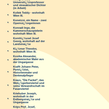
Universitï¿½tsprofessor
und slowakischer Dichter
(in Arbeit)
Kollek Teddy - wohnhaft
Wien III.
Konetzni, ein Name - zwei
Opernsï¿½ngerinnen
Konradi Inge, die
Kammerschauspielerin
wohnhaft Wien III.
Kornhï¿½usel Josef
Georg, wohnhaft auf der
Landstraï¿½e
Kï¿½rner Theodor,
wohnhaft Wien III.
Kostka Alexander,
akademischer Maler aus
der Ungargasse
Krafft Johann Peter,
Portrï¿½tist,
Historienmaler und
Denkmalpfleger
Kraus, "Die Fackel", das
Weiï¿½gerberviertel und
seine Verwandtschaft im
Fasanviertel
Kriehuber Joseph,
wohnhaft in der
Erdbergstraï¿½e und
Ungargasse
Krips Prof. Josef,