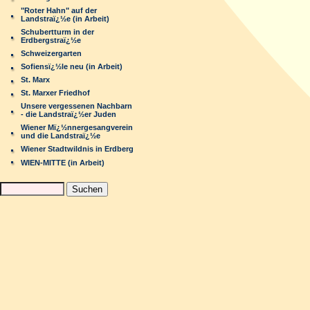
"Roter Hahn" auf der
Landstraï¿½e (in Arbeit)
Schubertturm in der
Erdbergstraï¿½e
Schweizergarten
Sofiensï¿½le neu (in Arbeit)
St. Marx
St. Marxer Friedhof
Unsere vergessenen Nachbarn
- die Landstraï¿½er Juden
Wiener Mï¿½nnergesangverein
und die Landstraï¿½e
Wiener Stadtwildnis in Erdberg
WIEN-MITTE (in Arbeit)