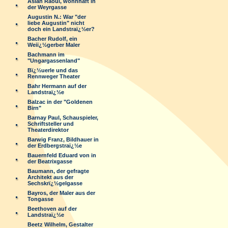
Aslan Raoul, wohnhaft in
der Weyrgasse
Augustin N.: War "der
liebe Augustin" nicht
doch ein Landstraï¿½er?
Bacher Rudolf, ein
Weiï¿½gerber Maler
Bachmann im
"Ungargassenland"
Bï¿½uerle und das
Rennweger Theater
Bahr Hermann auf der
Landstraï¿½e
Balzac in der "Goldenen
Birn"
Barnay Paul, Schauspieler,
Schriftsteller und
Theaterdirektor
Barwig Franz, Bildhauer in
der Erdbergstraï¿½e
Bauernfeld Eduard von in
der Beatrixgasse
Baumann, der gefragte
Architekt aus der
Sechskrï¿½gelgasse
Bayros, der Maler aus der
Tongasse
Beethoven auf der
Landstraï¿½e
Beetz Wilhelm, Gestalter