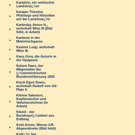
Karadzic, ein serbischer
Landstraï¿½er
Karajan Theodor,
Philologe und Historiker
auf der Landstraï¿½e
Karlinsky, Anton H.,
wohnhaft Wien III (Bild
fehlt, in Arbeit)
Karlweis in der
Metternichgasse
Kasimir Luigi, wohnhaft
Wien III.
Kaus Gina, die Autorin in
der Hyegasse
Kelsen Hans, der
Mitgestalter der
ï¿½sterreichischen
Bundesverfassung 1920
Kisch Egon Erwin,
wohnhaft Rudolf-von-Alt-
Platz 5
Kleiner Salomon,
Kupferstecher und
Vedutenzeichner (in
Arbeit)
Klestil - der
Bundesprï¿½sident aus
Erdberg
Kohl Anton, Wiener GR-
Abgeordneter (Bild fehlt)
Kollï¿½r Jan,