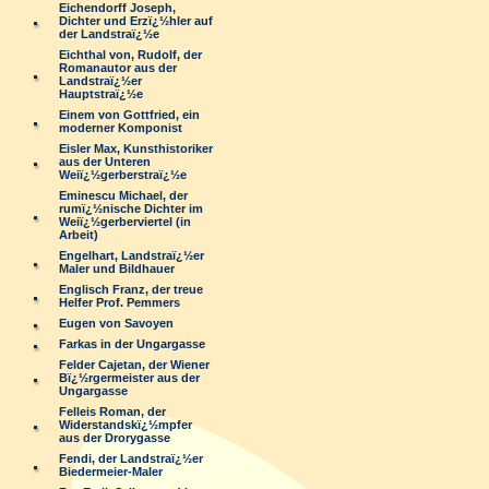
Eichendorff Joseph,
Dichter und Erzï¿½hler auf
der Landstraï¿½e
Eichthal von, Rudolf, der
Romanautor aus der
Landstraï¿½er
Hauptstraï¿½e
Einem von Gottfried, ein
moderner Komponist
Eisler Max, Kunsthistoriker
aus der Unteren
Weiï¿½gerberstraï¿½e
Eminescu Michael, der
rumï¿½nische Dichter im
Weiï¿½gerberviertel (in
Arbeit)
Engelhart, Landstraï¿½er
Maler und Bildhauer
Englisch Franz, der treue
Helfer Prof. Pemmers
Eugen von Savoyen
Farkas in der Ungargasse
Felder Cajetan, der Wiener
Bï¿½rgermeister aus der
Ungargasse
Felleis Roman, der
Widerstandskï¿½mpfer
aus der Drorygasse
Fendi, der Landstraï¿½er
Biedermeier-Maler