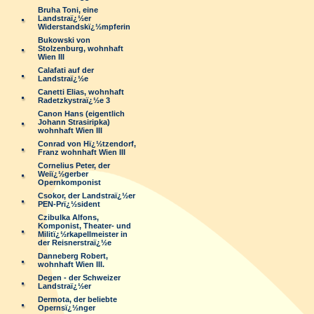
Bruha Toni, eine
Landstraï¿½er
Widerstandskï¿½mpferin
Bukowski von
Stolzenburg, wohnhaft
Wien III
Calafati auf der
Landstraï¿½e
Canetti Elias, wohnhaft
Radetzkystraï¿½e 3
Canon Hans (eigentlich
Johann Strasiripka)
wohnhaft Wien III
Conrad von Hï¿½tzendorf,
Franz wohnhaft Wien III
Cornelius Peter, der
Weiï¿½gerber
Opernkomponist
Csokor, der Landstraï¿½er
PEN-Prï¿½sident
Czibulka Alfons,
Komponist, Theater- und
Militï¿½rkapellmeister in
der Reisnerstraï¿½e
Danneberg Robert,
wohnhaft Wien III.
Degen - der Schweizer
Landstraï¿½er
Dermota, der beliebte
Opernsï¿½nger