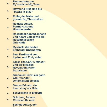
Rasumofsky, der
fï¿½rstliche Mï¿½zen
Raymond Fred und die
"Maske in Blau"
Roller, der Maler und
geniale Bï¿½hnenbilder
Romako Anton,
Portrï¿½tist und
Historienmaler
Rosenthal Konrad Johann
und Adam Carl sowie die
Rosenthal'schen
Grï¿½nde
Rysanek, die beiden
Erdberger Operndiven
Saar Ferdinand von,
Lyriker und Erzï¿½hler
Sailer, das Cafï¿½ Meteor
und die illegalen
Revolutionï¿½ren
Sozialisten
Sandauer Heinz, ein ganz
Groï¿½er der
Unterhaltungsmusik
Sander Eduard, ein
Landstraï¿½er Maler
Schell Maria in Erdberg
Schiffner, Johann
Christian Dr. med
Schmid Anton, der