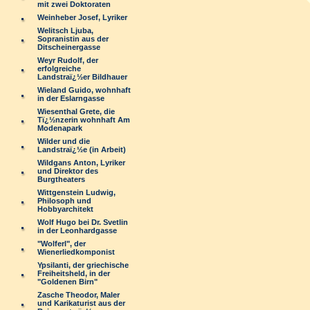
mit zwei Doktoraten
Weinheber Josef, Lyriker
Welitsch Ljuba,
Sopranistin aus der
Ditscheinergasse
Weyr Rudolf, der
erfolgreiche
Landstraï¿½er Bildhauer
Wieland Guido, wohnhaft
in der Eslarngasse
Wiesenthal Grete, die
Tï¿½nzerin wohnhaft Am
Modenapark
Wilder und die
Landstraï¿½e (in Arbeit)
Wildgans Anton, Lyriker
und Direktor des
Burgtheaters
Wittgenstein Ludwig,
Philosoph und
Hobbyarchitekt
Wolf Hugo bei Dr. Svetlin
in der Leonhardgasse
"Wolferl", der
Wienerliedkomponist
Ypsilanti, der griechische
Freiheitsheld, in der
"Goldenen Birn"
Zasche Theodor, Maler
und Karikaturist aus der