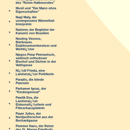
des "Roten Halbmondes"
Musil und "Der Mann ohne
Eigenschaften"
Nagl Maly, die
unvergessene Wienerlied-
Interpretin
Natterer, der Begleiter der
Kaiserin von Brasilien
Neuling Vinzenz,
Bierbrauer,
Etablissementbesitzer und
Wohltï¿½ter
Njegos Petar Petrowitsch,
serbisch-orthodoxer
Bischof und Dichter in der
Veithgasse
Nï¿½dl Frieda, eine
Landstraï¿½er Politikerin
Paradis, die blinde
Pianistin
Parhamer Ignaz, der
"Kindergeneral"
Pawlik Eva, die
Landstraï¿½er
Eiskunstlï¿½uferin und
Filmschauspielerin
Payer Julius, der
Nordpolforscher aus der
Bechardgasse
Pemmer Hans, der Retter
des St. Marxer Friedhofs