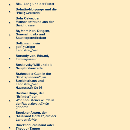
Blau-Lang und der Prater
Bohatta-Morpurgo und die
"Fleiï¿½zetterln"
Bohr Oskar, der
Menschenfreund aus der
Barichgasse
Bï¿½hm Karl, Dirigent,
Generalmusik- und
Staatsoperndirektor
Boltzmann - ein
gebï¿½rtiger
Landstraï¿½er
Borsody von, Eduard,
Filmregisseur
Boskovsky Willi und die
Neujahrskonzerte
Brahms der Gast in der
"Goldspinnerin", im
Streicherhaus und
Landstraï¿½er
Hauptstraï¿½e 96
Breitner Hugo, der
"Erfinder" der
Wohnbausteuer wurde in
der Radetzkystraï¿½e
geboren
Bruckner Anton, der
"Musikant Gottes", auf der
Landstraï¿½e
Bruckner Ferdinand oder
Theodor Tagger