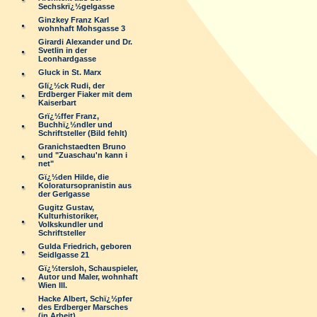
Sechskrï¿½gelgasse
Ginzkey Franz Karl
wohnhaft Mohsgasse 3
Girardi Alexander und Dr.
Svetlin in der
Leonhardgasse
Gluck in St. Marx
Glï¿½ck Rudi, der
Erdberger Fiaker mit dem
Kaiserbart
Grï¿½ffer Franz,
Buchhï¿½ndler und
Schriftsteller (Bild fehlt)
Granichstaedten Bruno
und "Zuaschau'n kann i
net"
Gï¿½den Hilde, die
Koloratursopranistin aus
der Gerlgasse
Gugitz Gustav,
Kulturhistoriker,
Volkskundler und
Schriftsteller
Gulda Friedrich, geboren
Seidlgasse 21
Gï¿½tersloh, Schauspieler,
Autor und Maler, wohnhaft
Wien III.
Hacke Albert, Schï¿½pfer
des Erdberger Marsches
(in Arbeit)