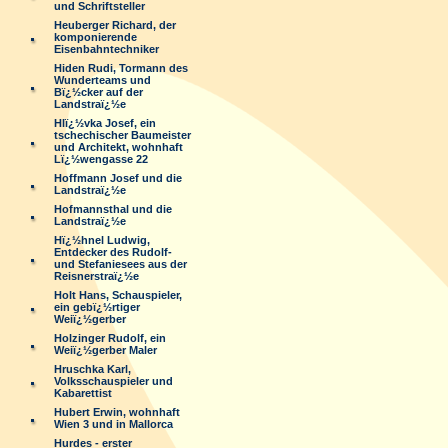
und Schriftsteller
Heuberger Richard, der
komponierende
Eisenbahntechniker
Hiden Rudi, Tormann des
Wunderteams und
Bï¿½cker auf der
Landstraï¿½e
Hlï¿½vka Josef, ein
tschechischer Baumeister
und Architekt, wohnhaft
Lï¿½wengasse 22
Hoffmann Josef und die
Landstraï¿½e
Hofmannsthal und die
Landstraï¿½e
Hï¿½hnel Ludwig,
Entdecker des Rudolf-
und Stefaniesees aus der
Reisnerstraï¿½e
Holt Hans, Schauspieler,
ein gebï¿½rtiger
Weiï¿½gerber
Holzinger Rudolf, ein
Weiï¿½gerber Maler
Hruschka Karl,
Volksschauspieler und
Kabarettist
Hubert Erwin, wohnhaft
Wien 3 und in Mallorca
Hurdes - erster