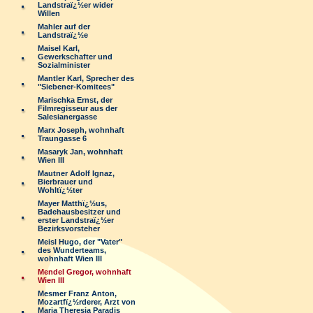
Landstraï¿½er wider
Willen
Mahler auf der
Landstraï¿½e
Maisel Karl,
Gewerkschafter und
Sozialminister
Mantler Karl, Sprecher des
"Siebener-Komitees"
Marischka Ernst, der
Filmregisseur aus der
Salesianergasse
Marx Joseph, wohnhaft
Traungasse 6
Masaryk Jan, wohnhaft
Wien III
Mautner Adolf Ignaz,
Bierbrauer und
Wohltï¿½ter
Mayer Matthï¿½us,
Badehausbesitzer und
erster Landstraï¿½er
Bezirksvorsteher
Meisl Hugo, der "Vater"
des Wunderteams,
wohnhaft Wien III
Mendel Gregor, wohnhaft
Wien III
Mesmer Franz Anton,
Mozartfï¿½rderer, Arzt von
Maria Theresia Paradis