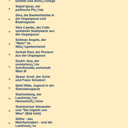
Dichter und Archï¿½ologe
Seipel Ignaz, der
politische Prï¿½lat
Sina, die Bankierfamilie in
der Ungargasse und
Beatrixgasse
Sitte Camillo, der Cello
spielende Stadtplaner aus
der Ungargasse
Soliman Angelo, der
"Mohr" im
Weiï¿½gerberviertel
Sorbait Paul, der Pestarzt
aus der Ungargasse
Soyfer Jura, der
revolutionï¿½re
Schriftsteller, wohnhaft
Wien III
Spaun Josef, der Jurist
und Franz Schubert
Spiel Hilde, Jugend in der
Stanislausgasse
Starhemberg, der
Landstraï¿½er
Heimwehrfï¿½hrer
Steinbrecher Alexander
und "Die Gigerln von
Wien" (Bild fehlt)
Stifter - das
Mehrfachtalent - und die
Landstraï¿½e