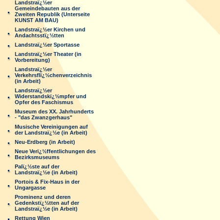
Landstraï¿½er
Gemeindebauten aus der
Zweiten Republik (Unterseite
KUNST AM BAU)
Landstraï¿½er Kirchen und
Andachtsstï¿½tten
Landstraï¿½er Sportasse
Landstraï¿½er Theater (in
Vorbereitung)
Landstraï¿½er
Verkehrsflï¿½chenverzeichnis
(in Arbeit)
Landstraï¿½er
Widerstandskï¿½mpfer und
Opfer des Faschismus
Museum des XX. Jahrhunderts
- "das Zwanzgerhaus"
Musische Vereinigungen auf
der Landstraï¿½e (in Arbeit)
Neu-Erdberg (in Arbeit)
Neue Verï¿½ffentlichungen des
Bezirksmuseums
Palï¿½ste auf der
Landstraï¿½e (in Arbeit)
Portois & Fix-Haus in der
Ungargasse
Prominenz und deren
Gedenkstï¿½tten auf der
Landstraï¿½e (in Arbeit)
Rettung Wien