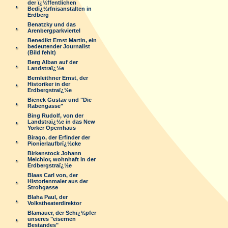
der ï¿½ffentlichen
Bedï¿½rfnisanstalten in
Erdberg
Benatzky und das
Arenbergparkviertel
Benedikt Ernst Martin, ein
bedeutender Journalist
(Bild fehlt)
Berg Alban auf der
Landstraï¿½e
Bernleithner Ernst, der
Historiker in der
Erdbergstraï¿½e
Bienek Gustav und "Die
Rabengasse"
Bing Rudolf, von der
Landstraï¿½e in das New
Yorker Opernhaus
Birago, der Erfinder der
Pionierlaufbrï¿½cke
Birkenstock Johann
Melchior, wohnhaft in der
Erdbergstraï¿½e
Blaas Carl von, der
Historienmaler aus der
Strohgasse
Blaha Paul, der
Volkstheaterdirektor
Blamauer, der Schï¿½pfer
unseres "eisernen
Bestandes"