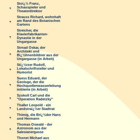
Stoï¿½ Franz,
Schauspieler und
Theaterdirektor
Strauss Richard, wohnhaft
am Rand des Botanischen
Gartens
Streicher, die
Klavierfabrikanten-
Dynastie in der
Ungargasse
Strnad Oskar, der
Architekt und
Bï¿½hnenbildner aus der
Ungargasse (in Arbeit)
Stï¿½rzer Rudolf,
Lokalschriftsteller und
Humorist
Suess Eduard, der
Geologe, der die
Hochquellenwasserleitung
initiierte (in Arbeit)
Szokoll Carl und die
"Operation Radetzky"
Thaller Leopold - ein
Landstraï¿½er Stadtrat
Thimig, die Brï¿½der Hans
und Hermann
Thomas Oswald - der
Astronom aus der
Salesianergasse
Thonet Michael aus