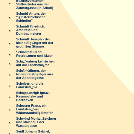
Bezirksvorsteher-
Stellvertreter aus der
Zaunergasse (in Arbeit)
Schmid Anton, der
"ï¿½sterreichische
Schindler"
Schmidt Friedrich,
Architekt und
Dombaumeister
Schmidt Joseph - der
kleine Sï¿½nger mit der
groï¿½en Stimme
Schnorpfeil Karl,
Postbeamter und Maler
Schï¿½nberg kehrte heim
auf die Landstraï¿½e
Schrï¿½dinger, der
Nobelpreistrï¿½ger aus
der Apostelgasse
Schubert und die
Landstraï¿½e
Schuppanzigh Ignaz,
Rasumofsky und
Beethoven
Schuster Franz, ein
Landstraï¿½er
Widerstandskï¿½mpfer
Schwind Moritz, Zeichner
und Maler aus der
Wassergasse
Seidl Johann Gabriel,