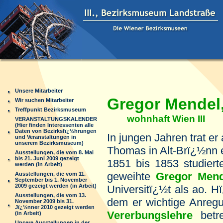
Unsere Mitarbeiter
Gregor Mendel
Wir suchen Mitarbeiter
Treffpunkt Bezirksmuseum
wohnhaft Wien III
VERANSTALTUNGSKALENDER
(Hier finden Interessenten alle
Daten von Bezirksfï¿½hrungen
In jungen Jahren trat er 
und Veranstaltungen in
unserem Bezirksmuseum)
Thomas in Alt-Brï¿½nn e
Ausstellungen, die vom 8. Mai
bis 21. Juni 2009 gezeigt
1851 bis 1853 studiert
werden (in Arbeit)
geweihte
Gregor Mend
Ausstellungen, die vom 11.
September bis 1. November
2009 gezeigt werden (in Arbeit)
Universitï¿½t als ao. H
Ausstellungen, die vom 13.
dem er wichtige Anregu
November 2009 bis 31.
Jï¿½nner 2010 gezeigt werden
Vererbungslehre
betre
(in Arbeit)
Unsere Ausstellungen in der