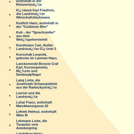
wohnhaft in der
Reisnerstraï¿½e
Kï¿½beck Karl Friedrich,
der Landstraï¿½er
Wirtschaftsfachmann
Kudlich Hans, wohnhaft in
der "Goldenen Birn"
Kuh - der "Sprechsteller"
aus dem
Weiï¿½gerberviertel
Kundmann Carl, Atelier
Landstraï¿½er Gï¿½rtel 3
Kunschak Leopold,
geboren im Laveran-Haus
Lanckoronski-Brzezie Graf
Karl, Kunstsammler,
Mï¿½zen und
Denkmalpfleger
Lang Lotte, die
Josefstadt-Schauspielerin
aus der Radetzkystraï¿½e
Lanner und die
Landstraï¿½e
Lehar Franz, wohnhaft
Marokkanergasse 20
Leherb Helmut, wohnhaft
Wien III
Lehmann Lotte, die
Turandot vom
Arenbergring
Leinfellner Heinz,