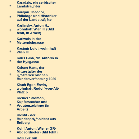
Karadzic, ein serbischer
Landstraï¿½er
Karajan Theodor,
Philologe und Historiker
auf der Landstraï¿½e
Karlinsky, Anton H.,
wohnhaft Wien III (Bild
fehlt, in Arbeit)
Karlweis in der
Metternichgasse
Kasimir Luigi, wohnhaft
Wien III.
Kaus Gina, die Autorin in
der Hyegasse
Kelsen Hans, der
Mitgestalter der
ï¿½sterreichischen
Bundesverfassung 1920
Kisch Egon Erwin,
wohnhaft Rudolf-von-Alt-
Platz 5
Kleiner Salomon,
Kupferstecher und
Vedutenzeichner (in
Arbeit)
Klestil - der
Bundesprï¿½sident aus
Erdberg
Kohl Anton, Wiener GR-
Abgeordneter (Bild fehlt)
Kollï¿½r Jan,