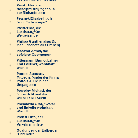
Perutz Max, der
Nobelpreistrï¿½ger aus
der Richardgasse
Petznek Elisabeth, die
"rote Erzherzogin"
Pfeiffer Ida, die
Landstraï¿½er
Weltreisende
Philipp Gunther alias Dr.
med. Placheta aus Erdberg
Piccaver Alfred, der
gefeierte Operntenor
Pittermann Bruno, Lehrer
und Politiker, wohnhaft
Wien III
Portois Auguste,
Mitbegrï¿½nder der Firma
Portois & Fix in der
Ungargasse
Powolny Michael, der
Jugendstil und die
WIENER KERAMIK
Preradovic Groï¿½vater
und Enkelin wohnhaft
Wien III
Probst Otto, der
Landstraï¿½er
Verkehrsminister
Qualtinger, der Erdberger
"Herr Karl"