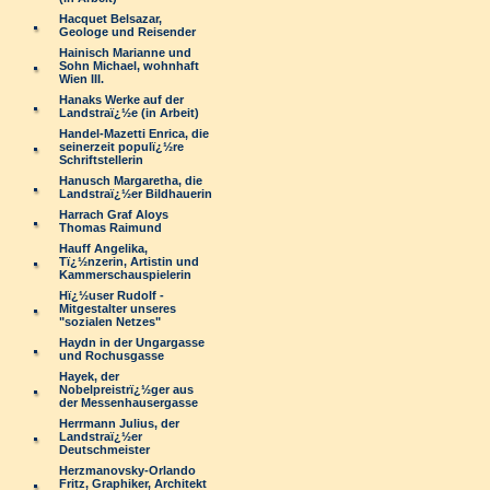
Hacquet Belsazar,
Geologe und Reisender
Hainisch Marianne und
Sohn Michael, wohnhaft
Wien III.
Hanaks Werke auf der
Landstraï¿½e (in Arbeit)
Handel-Mazetti Enrica, die
seinerzeit populï¿½re
Schriftstellerin
Hanusch Margaretha, die
Landstraï¿½er Bildhauerin
Harrach Graf Aloys
Thomas Raimund
Hauff Angelika,
Tï¿½nzerin, Artistin und
Kammerschauspielerin
Hï¿½user Rudolf -
Mitgestalter unseres
"sozialen Netzes"
Haydn in der Ungargasse
und Rochusgasse
Hayek, der
Nobelpreistrï¿½ger aus
der Messenhausergasse
Herrmann Julius, der
Landstraï¿½er
Deutschmeister
Herzmanovsky-Orlando
Fritz, Graphiker, Architekt