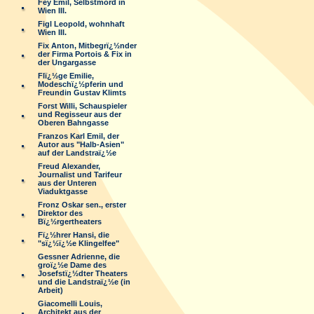
Fey Emil, Selbstmord in
Wien III.
Figl Leopold, wohnhaft
Wien III.
Fix Anton, Mitbegrï¿½nder
der Firma Portois & Fix in
der Ungargasse
Flï¿½ge Emilie,
Modeschï¿½pferin und
Freundin Gustav Klimts
Forst Willi, Schauspieler
und Regisseur aus der
Oberen Bahngasse
Franzos Karl Emil, der
Autor aus "Halb-Asien"
auf der Landstraï¿½e
Freud Alexander,
Journalist und Tarifeur
aus der Unteren
Viaduktgasse
Fronz Oskar sen., erster
Direktor des
Bï¿½rgertheaters
Fï¿½hrer Hansi, die
"sï¿½ï¿½e Klingelfee"
Gessner Adrienne, die
groï¿½e Dame des
Josefstï¿½dter Theaters
und die Landstraï¿½e (in
Arbeit)
Giacomelli Louis,
Architekt aus der