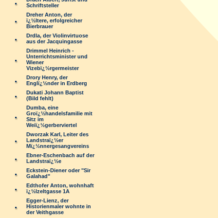
Schriftsteller
Dreher Anton, der
ï¿½ltere, erfolgreicher
Bierbrauer
Drdla, der Violinvirtuose
aus der Jacquingasse
Drimmel Heinrich -
Unterrichtsminister und
Wiener
Vizebï¿½rgermeister
Drory Henry, der
Englï¿½nder in Erdberg
Dukati Johann Baptist
(Bild fehlt)
Dumba, eine
Groï¿½handelsfamilie mit
Sitz im
Weiï¿½gerberviertel
Dworzak Karl, Leiter des
Landstraï¿½er
Mï¿½nnergesangvereins
Ebner-Eschenbach auf der
Landstraï¿½e
Eckstein-Diener oder "Sir
Galahad"
Edthofer Anton, wohnhaft
ï¿½lzeltgasse 1A
Egger-Lienz, der
Historienmaler wohnte in
der Veithgasse