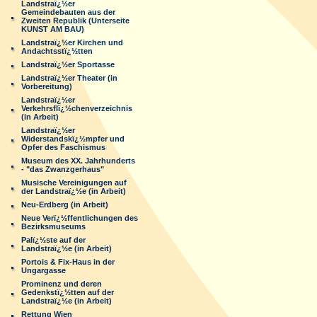
Landstraï¿½er
Gemeindebauten aus der
Zweiten Republik (Unterseite
KUNST AM BAU)
Landstraï¿½er Kirchen und
Andachtsstï¿½tten
Landstraï¿½er Sportasse
Landstraï¿½er Theater (in
Vorbereitung)
Landstraï¿½er
Verkehrsflï¿½chenverzeichnis
(in Arbeit)
Landstraï¿½er
Widerstandskï¿½mpfer und
Opfer des Faschismus
Museum des XX. Jahrhunderts
- "das Zwanzgerhaus"
Musische Vereinigungen auf
der Landstraï¿½e (in Arbeit)
Neu-Erdberg (in Arbeit)
Neue Verï¿½ffentlichungen des
Bezirksmuseums
Palï¿½ste auf der
Landstraï¿½e (in Arbeit)
Portois & Fix-Haus in der
Ungargasse
Prominenz und deren
Gedenkstï¿½tten auf der
Landstraï¿½e (in Arbeit)
Rettung Wien