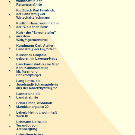
wohnhaft in der
Reisnerstraï¿½e
Kï¿½beck Karl Friedrich,
der Landstraï¿½er
Wirtschaftsfachmann
Kudlich Hans, wohnhaft in
der "Goldenen Birn"
Kuh - der "Sprechsteller"
aus dem
Weiï¿½gerberviertel
Kundmann Carl, Atelier
Landstraï¿½er Gï¿½rtel 3
Kunschak Leopold,
geboren im Laveran-Haus
Lanckoronski-Brzezie Graf
Karl, Kunstsammler,
Mï¿½zen und
Denkmalpfleger
Lang Lotte, die
Josefstadt-Schauspielerin
aus der Radetzkystraï¿½e
Lanner und die
Landstraï¿½e
Lehar Franz, wohnhaft
Marokkanergasse 20
Leherb Helmut, wohnhaft
Wien III
Lehmann Lotte, die
Turandot vom
Arenbergring
Leinfellner Heinz,