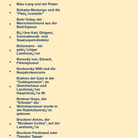
Blau-Lang und der Prater
Bohatta-Morpurgo und die
"Fleiï¿½zetterln"
Bohr Oskar, der
Menschenfreund aus der
Barichgasse
Bï¿½hm Karl, Dirigent,
Generalmusik- und
Staatsoperndirektor
Boltzmann - ein
gebï¿½rtiger
Landstraï¿½er
Borsody von, Eduard,
Filmregisseur
Boskovsky Willi und die
Neujahrskonzerte
Brahms der Gast in der
"Goldspinnerin", im
Streicherhaus und
Landstraï¿½er
Hauptstraï¿½e 96
Breitner Hugo, der
"Erfinder" der
Wohnbausteuer wurde in
der Radetzkystraï¿½e
geboren
Bruckner Anton, der
"Musikant Gottes", auf der
Landstraï¿½e
Bruckner Ferdinand oder
Theodor Tagger