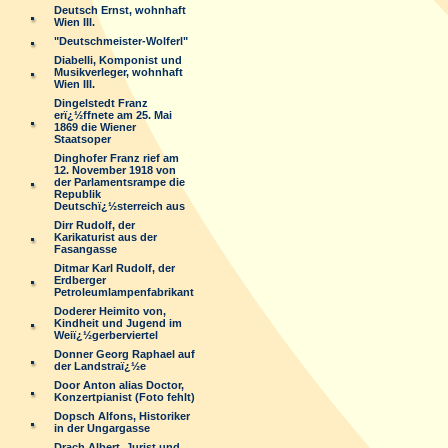
Deutsch Ernst, wohnhaft
Wien III.
"Deutschmeister-Wolferl"
Diabelli, Komponist und
Musikverleger, wohnhaft
Wien III.
Dingelstedt Franz
erï¿½ffnete am 25. Mai
1869 die Wiener
Staatsoper
Dinghofer Franz rief am
12. November 1918 von
der Parlamentsrampe die
Republik
Deutschï¿½sterreich aus
Dirr Rudolf, der
Karikaturist aus der
Fasangasse
Ditmar Karl Rudolf, der
Erdberger
Petroleumlampenfabrikant
Doderer Heimito von,
Kindheit und Jugend im
Weiï¿½gerberviertel
Donner Georg Raphael auf
der Landstraï¿½e
Door Anton alias Doctor,
Konzertpianist (Foto fehlt)
Dopsch Alfons, Historiker
in der Ungargasse
Drach Albert, Jurist und