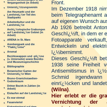
Front.
Vergangenheit (in Arbeit)
Unterstï¿½tzungsverein
Im Dezember 1918 nimm
Am Heumarkt und der
beim Telegraphenamt au
Landstraï¿½er Teil des
Stadtparks
auf eigenen Wunsch aus
Arbeiterkultur und die
Landstraï¿½e
Ab 1926 betreibt Anton
Archï¿½ologische Grabungen
Geschï¿½ft, in dem er e
auf Landstraï¿½er Gebiet (in
Arbeit)
Fotoapparate verkau
ARENA in St. Marx
Arenbergpark und die
Entwickeln und elektr
"Flaktï¿½rme"
ï¿½bernimmt.
Arsenal
Bezirkswappen und -plï¿½ne
Dieses Geschï¿½ft betr
(s. Unterseite) sowie Bezirks-
und Museumsgeschichte
1938 seine Freiheit v
Bibliographie
Antisemitismus in ï¿½
Botanischer Garten der
Universitï¿½t Wien
Schmid irgendwann
Bruno-Granichstaedten-
Gedenkraum
einrï¿½cken und lande
Dritter Bezirk in Zahlen (in
(Wilna)
.
Arbeit)
Eislaufen auf der Landstraï¿½e
Hier erlebt er die g
Es war einmal
Vernichtung der 
Fasanviertel
Fiakerdenkmal auf dem