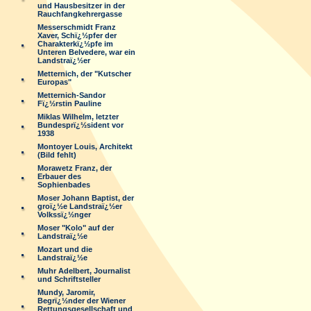
und Hausbesitzer in der
Rauchfangkehrergasse
Messerschmidt Franz
Xaver, Schï¿½pfer der
Charakterkï¿½pfe im
Unteren Belvedere, war ein
Landstraï¿½er
Metternich, der "Kutscher
Europas"
Metternich-Sandor
Fï¿½rstin Pauline
Miklas Wilhelm, letzter
Bundesprï¿½sident vor
1938
Montoyer Louis, Architekt
(Bild fehlt)
Morawetz Franz, der
Erbauer des
Sophienbades
Moser Johann Baptist, der
groï¿½e Landstraï¿½er
Volkssï¿½nger
Moser "Kolo" auf der
Landstraï¿½e
Mozart und die
Landstraï¿½e
Muhr Adelbert, Journalist
und Schriftsteller
Mundy, Jaromir,
Begrï¿½nder der Wiener
Rettungsgesellschaft und