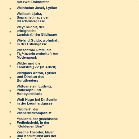
mit zwei Doktoraten
Weinheber Josef, Lyriker
Welitsch Ljuba,
Sopranistin aus der
Ditscheinergasse
Weyr Rudolf, der
erfolgreiche
Landstraï¿½er Bildhauer
Wieland Guido, wohnhaft
in der Eslarngasse
Wiesenthal Grete, die
Tï¿½nzerin wohnhaft Am
Modenapark
Wilder und die
Landstraï¿½e (in Arbeit)
Wildgans Anton, Lyriker
und Direktor des
Burgtheaters
Wittgenstein Ludwig,
Philosoph und
Hobbyarchitekt
Wolf Hugo bei Dr. Svetlin
in der Leonhardgasse
"Wolferl", der
Wienerliedkomponist
Ypsilanti, der griechische
Freiheitsheld, in der
"Goldenen Birn"
Zasche Theodor, Maler
und Karikaturist aus der