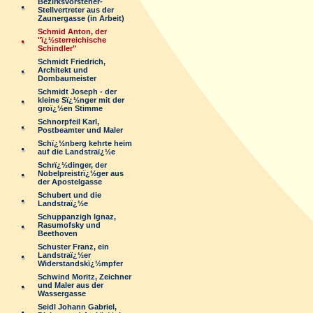
Bezirksvorsteher-
Stellvertreter aus der
Zaunergasse (in Arbeit)
Schmid Anton, der
"ï¿½sterreichische
Schindler"
Schmidt Friedrich,
Architekt und
Dombaumeister
Schmidt Joseph - der
kleine Sï¿½nger mit der
groï¿½en Stimme
Schnorpfeil Karl,
Postbeamter und Maler
Schï¿½nberg kehrte heim
auf die Landstraï¿½e
Schrï¿½dinger, der
Nobelpreistrï¿½ger aus
der Apostelgasse
Schubert und die
Landstraï¿½e
Schuppanzigh Ignaz,
Rasumofsky und
Beethoven
Schuster Franz, ein
Landstraï¿½er
Widerstandskï¿½mpfer
Schwind Moritz, Zeichner
und Maler aus der
Wassergasse
Seidl Johann Gabriel,