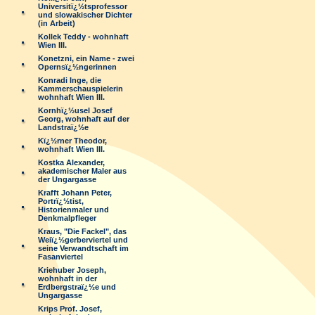
Universitï¿½tsprofessor
und slowakischer Dichter
(in Arbeit)
Kollek Teddy - wohnhaft
Wien III.
Konetzni, ein Name - zwei
Opernsï¿½ngerinnen
Konradi Inge, die
Kammerschauspielerin
wohnhaft Wien III.
Kornhï¿½usel Josef
Georg, wohnhaft auf der
Landstraï¿½e
Kï¿½rner Theodor,
wohnhaft Wien III.
Kostka Alexander,
akademischer Maler aus
der Ungargasse
Krafft Johann Peter,
Portrï¿½tist,
Historienmaler und
Denkmalpfleger
Kraus, "Die Fackel", das
Weiï¿½gerberviertel und
seine Verwandtschaft im
Fasanviertel
Kriehuber Joseph,
wohnhaft in der
Erdbergstraï¿½e und
Ungargasse
Krips Prof. Josef,