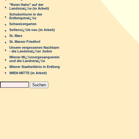
"Roter Hahn" auf der
Landstraï¿½e (in Arbeit)
Schubertturm in der
Erdbergstraï¿½e
Schweizergarten
Sofiensï¿½le neu (in Arbeit)
St. Marx
St. Marxer Friedhof
Unsere vergessenen Nachbarn
- die Landstraï¿½er Juden
Wiener Mï¿½nnergesangverein
und die Landstraï¿½e
Wiener Stadtwildnis in Erdberg
WIEN-MITTE (in Arbeit)