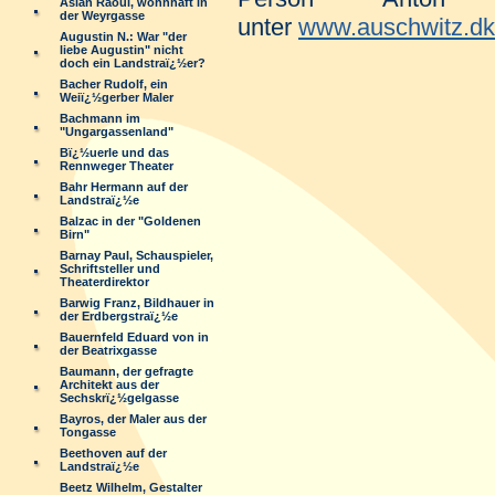
Aslan Raoul, wohnhaft in
der Weyrgasse
unter
www.auschwitz.dk
Augustin N.: War "der
liebe Augustin" nicht
doch ein Landstraï¿½er?
Bacher Rudolf, ein
Weiï¿½gerber Maler
Bachmann im
"Ungargassenland"
Bï¿½uerle und das
Rennweger Theater
Bahr Hermann auf der
Landstraï¿½e
Balzac in der "Goldenen
Birn"
Barnay Paul, Schauspieler,
Schriftsteller und
Theaterdirektor
Barwig Franz, Bildhauer in
der Erdbergstraï¿½e
Bauernfeld Eduard von in
der Beatrixgasse
Baumann, der gefragte
Architekt aus der
Sechskrï¿½gelgasse
Bayros, der Maler aus der
Tongasse
Beethoven auf der
Landstraï¿½e
Beetz Wilhelm, Gestalter