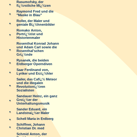
Rasumofsky, der
fï¿½rstliche Mï¿½zen
Raymond Fred und die
"Maske in Blau"
Roller, der Maler und
geniale Bï¿½hnenbilder
Romako Anton,
Portrï¿½tist und
Historienmaler
Rosenthal Konrad Johann
und Adam Carl sowie die
Rosenthal'schen
Grï¿½nde
Rysanek, die beiden
Erdberger Operndiven
Saar Ferdinand von,
Lyriker und Erzï¿½hler
Sailer, das Cafï¿½ Meteor
und die illegalen
Revolutionï¿½ren
Sozialisten
Sandauer Heinz, ein ganz
Groï¿½er der
Unterhaltungsmusik
Sander Eduard, ein
Landstraï¿½er Maler
Schell Maria in Erdberg
Schiffner, Johann
Christian Dr. med
Schmid Anton, der