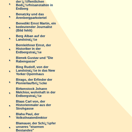
der ï¿½ffentlichen
Bedï¿½rfnisanstalten in
Erdberg
Benatzky und das
Arenbergparkviertel
Benedikt Ernst Martin, ein
bedeutender Journalist
(Bild fehlt)
Berg Alban auf der
Landstraï¿½e
Bernleithner Ernst, der
Historiker in der
Erdbergstraï¿½e
Bienek Gustav und "Die
Rabengasse"
Bing Rudolf, von der
Landstraï¿½e in das New
Yorker Opernhaus
Birago, der Erfinder der
Pionierlaufbrï¿½cke
Birkenstock Johann
Melchior, wohnhaft in der
Erdbergstraï¿½e
Blaas Carl von, der
Historienmaler aus der
Strohgasse
Blaha Paul, der
Volkstheaterdirektor
Blamauer, der Schï¿½pfer
unseres "eisernen
Bestandes"