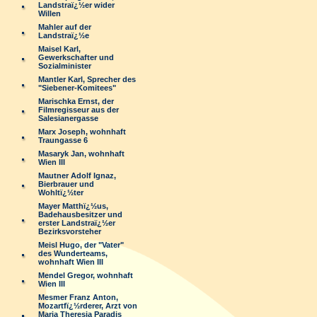
Landstraï¿½er wider
Willen
Mahler auf der
Landstraï¿½e
Maisel Karl,
Gewerkschafter und
Sozialminister
Mantler Karl, Sprecher des
"Siebener-Komitees"
Marischka Ernst, der
Filmregisseur aus der
Salesianergasse
Marx Joseph, wohnhaft
Traungasse 6
Masaryk Jan, wohnhaft
Wien III
Mautner Adolf Ignaz,
Bierbrauer und
Wohltï¿½ter
Mayer Matthï¿½us,
Badehausbesitzer und
erster Landstraï¿½er
Bezirksvorsteher
Meisl Hugo, der "Vater"
des Wunderteams,
wohnhaft Wien III
Mendel Gregor, wohnhaft
Wien III
Mesmer Franz Anton,
Mozartfï¿½rderer, Arzt von
Maria Theresia Paradis