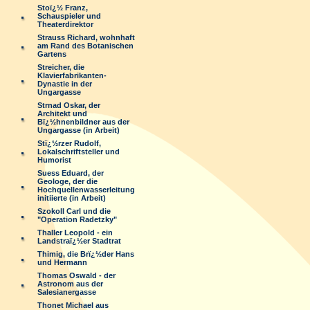
Stoï¿½ Franz,
Schauspieler und
Theaterdirektor
Strauss Richard, wohnhaft
am Rand des Botanischen
Gartens
Streicher, die
Klavierfabrikanten-
Dynastie in der
Ungargasse
Strnad Oskar, der
Architekt und
Bï¿½hnenbildner aus der
Ungargasse (in Arbeit)
Stï¿½rzer Rudolf,
Lokalschriftsteller und
Humorist
Suess Eduard, der
Geologe, der die
Hochquellenwasserleitung
initiierte (in Arbeit)
Szokoll Carl und die
"Operation Radetzky"
Thaller Leopold - ein
Landstraï¿½er Stadtrat
Thimig, die Brï¿½der Hans
und Hermann
Thomas Oswald - der
Astronom aus der
Salesianergasse
Thonet Michael aus