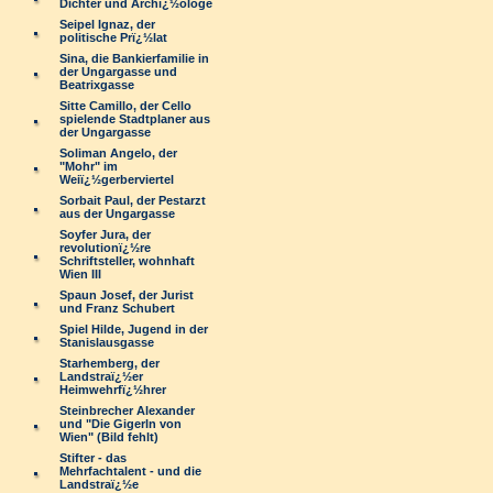
Dichter und Archï¿½ologe
Seipel Ignaz, der
politische Prï¿½lat
Sina, die Bankierfamilie in
der Ungargasse und
Beatrixgasse
Sitte Camillo, der Cello
spielende Stadtplaner aus
der Ungargasse
Soliman Angelo, der
"Mohr" im
Weiï¿½gerberviertel
Sorbait Paul, der Pestarzt
aus der Ungargasse
Soyfer Jura, der
revolutionï¿½re
Schriftsteller, wohnhaft
Wien III
Spaun Josef, der Jurist
und Franz Schubert
Spiel Hilde, Jugend in der
Stanislausgasse
Starhemberg, der
Landstraï¿½er
Heimwehrfï¿½hrer
Steinbrecher Alexander
und "Die Gigerln von
Wien" (Bild fehlt)
Stifter - das
Mehrfachtalent - und die
Landstraï¿½e