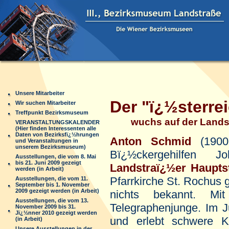
Unsere Mitarbeiter
Der "ï¿½sterre
Wir suchen Mitarbeiter
Treffpunkt Bezirksmuseum
wuchs auf der Lands
VERANSTALTUNGSKALENDER
(Hier finden Interessenten alle
Daten von Bezirksfï¿½hrungen
Anton Schmid
(1900
und Veranstaltungen in
unserem Bezirksmuseum)
Bï¿½ckergehilfen
Ausstellungen, die vom 8. Mai
bis 21. Juni 2009 gezeigt
Landstraï¿½er Haupts
werden (in Arbeit)
Pfarrkirche St. Rochus 
Ausstellungen, die vom 11.
September bis 1. November
2009 gezeigt werden (in Arbeit)
nichts bekannt. M
Ausstellungen, die vom 13.
Telegraphenjunge. Im J
November 2009 bis 31.
Jï¿½nner 2010 gezeigt werden
und erlebt schwere K
(in Arbeit)
Unsere Ausstellungen in der