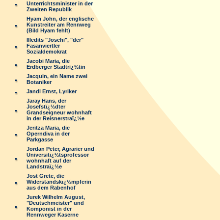
Unterrichtsminister in der
Zweiten Republik
Hyam John, der englische
Kunstreiter am Rennweg
(Bild Hyam fehlt)
Illedits "Joschi", "der"
Fasanviertler
Sozialdemokrat
Jacobi Maria, die
Erdberger Stadtrï¿½tin
Jacquin, ein Name zwei
Botaniker
Jandl Ernst, Lyriker
Jaray Hans, der
Josefstï¿½dter
Grandseigneur wohnhaft
in der Reisnerstraï¿½e
Jeritza Maria, die
Operndiva in der
Parkgasse
Jordan Peter, Agrarier und
Universitï¿½tsprofessor
wohnhaft auf der
Landstraï¿½e
Jost Grete, die
Widerstandskï¿½mpferin
aus dem Rabenhof
Jurek Wilhelm August,
"Deutschmeister" und
Komponist in der
Rennweger Kaserne