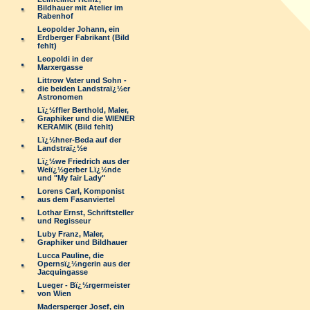
Bildhauer mit Atelier im
Rabenhof
Leopolder Johann, ein
Erdberger Fabrikant (Bild
fehlt)
Leopoldi in der
Marxergasse
Littrow Vater und Sohn -
die beiden Landstraï¿½er
Astronomen
Lï¿½ffler Berthold, Maler,
Graphiker und die WIENER
KERAMIK (Bild fehlt)
Lï¿½hner-Beda auf der
Landstraï¿½e
Lï¿½we Friedrich aus der
Weiï¿½gerber Lï¿½nde
und "My fair Lady"
Lorens Carl, Komponist
aus dem Fasanviertel
Lothar Ernst, Schriftsteller
und Regisseur
Luby Franz, Maler,
Graphiker und Bildhauer
Lucca Pauline, die
Opernsï¿½ngerin aus der
Jacquingasse
Lueger - Bï¿½rgermeister
von Wien
Madersperger Josef, ein