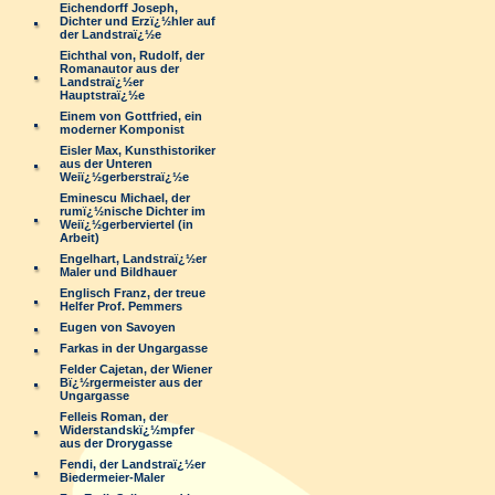
Eichendorff Joseph,
Dichter und Erzï¿½hler auf
der Landstraï¿½e
Eichthal von, Rudolf, der
Romanautor aus der
Landstraï¿½er
Hauptstraï¿½e
Einem von Gottfried, ein
moderner Komponist
Eisler Max, Kunsthistoriker
aus der Unteren
Weiï¿½gerberstraï¿½e
Eminescu Michael, der
rumï¿½nische Dichter im
Weiï¿½gerberviertel (in
Arbeit)
Engelhart, Landstraï¿½er
Maler und Bildhauer
Englisch Franz, der treue
Helfer Prof. Pemmers
Eugen von Savoyen
Farkas in der Ungargasse
Felder Cajetan, der Wiener
Bï¿½rgermeister aus der
Ungargasse
Felleis Roman, der
Widerstandskï¿½mpfer
aus der Drorygasse
Fendi, der Landstraï¿½er
Biedermeier-Maler