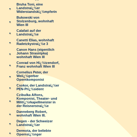
Bruha Toni, eine
Landstraï¿½er
Widerstandskï¿½mpferin
Bukowski von
Stolzenburg, wohnhaft
Wien III
Calafati auf der
Landstraï¿½e
Canetti Elias, wohnhaft
Radetzkystraï¿½e 3
Canon Hans (eigentlich
Johann Strasiripka)
wohnhaft Wien III
Conrad von Hï¿½tzendorf,
Franz wohnhaft Wien III
Cornelius Peter, der
Weiï¿½gerber
Opernkomponist
Csokor, der Landstraï¿½er
PEN-Prï¿½sident
Czibulka Alfons,
Komponist, Theater- und
Militï¿½rkapellmeister in
der Reisnerstraï¿½e
Danneberg Robert,
wohnhaft Wien III.
Degen - der Schweizer
Landstraï¿½er
Dermota, der beliebte
Opernsï¿½nger