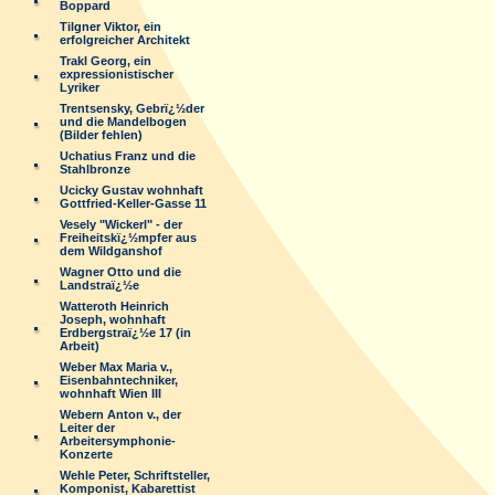
Boppard
Tilgner Viktor, ein
erfolgreicher Architekt
Trakl Georg, ein
expressionistischer
Lyriker
Trentsensky, Gebrï¿½der
und die Mandelbogen
(Bilder fehlen)
Uchatius Franz und die
Stahlbronze
Ucicky Gustav wohnhaft
Gottfried-Keller-Gasse 11
Vesely "Wickerl" - der
Freiheitskï¿½mpfer aus
dem Wildganshof
Wagner Otto und die
Landstraï¿½e
Watteroth Heinrich
Joseph, wohnhaft
Erdbergstraï¿½e 17 (in
Arbeit)
Weber Max Maria v.,
Eisenbahntechniker,
wohnhaft Wien III
Webern Anton v., der
Leiter der
Arbeitersymphonie-
Konzerte
Wehle Peter, Schriftsteller,
Komponist, Kabarettist