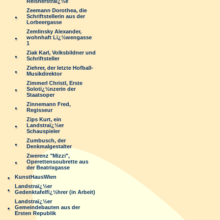
Reisnerstraï¿½e
Zeemann Dorothea, die
Schriftstellerin aus der
Lorbeergasse
Zemlinsky Alexander,
wohnhaft Lï¿½wengasse
1
Ziak Karl, Volksbildner und
Schriftsteller
Ziehrer, der letzte Hofball-
Musikdirektor
Zimmerl Christl, Erste
Solotï¿½nzerin der
Staatsoper
Zinnemann Fred,
Regisseur
Zips Kurt, ein
Landstraï¿½er
Schauspieler
Zumbusch, der
Denkmalgestalter
Zwerenz "Mizzi",
Operettensoubrette aus
der Beatrixgasse
KunstHausWien
Landstraï¿½er
Gedenktafelfï¿½hrer (in Arbeit)
Landstraï¿½er
Gemeindebauten aus der
Ersten Republik