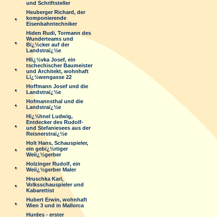
und Schriftsteller
Heuberger Richard, der
komponierende
Eisenbahntechniker
Hiden Rudi, Tormann des
Wunderteams und
Bï¿½cker auf der
Landstraï¿½e
Hlï¿½vka Josef, ein
tschechischer Baumeister
und Architekt, wohnhaft
Lï¿½wengasse 22
Hoffmann Josef und die
Landstraï¿½e
Hofmannsthal und die
Landstraï¿½e
Hï¿½hnel Ludwig,
Entdecker des Rudolf-
und Stefaniesees aus der
Reisnerstraï¿½e
Holt Hans, Schauspieler,
ein gebï¿½rtiger
Weiï¿½gerber
Holzinger Rudolf, ein
Weiï¿½gerber Maler
Hruschka Karl,
Volksschauspieler und
Kabarettist
Hubert Erwin, wohnhaft
Wien 3 und in Mallorca
Hurdes - erster