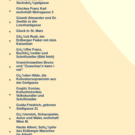
Sechskrï¿½gelgasse
Ginzkey Franz Karl
wohnhaft Mohsgasse 3
Girardi Alexander und Dr.
Svetlin in der
Leonhardgasse
Gluck in St. Marx
Glï¿½ck Rudi, der
Erdberger Fiaker mit dem
Kaiserbart
Grï¿½ffer Franz,
Buchhï¿½ndler und
Schriftsteller (Bild fehlt)
Granichstaedten Bruno
und "Zuaschau'n kann i
net"
Gï¿½den Hilde, die
Koloratursopranistin aus
der Gerlgasse
Gugitz Gustav,
Kulturhistoriker,
Volkskundler und
Schriftsteller
Gulda Friedrich, geboren
Seidlgasse 21
Gï¿½tersloh, Schauspieler,
Autor und Maler, wohnhaft
Wien III.
Hacke Albert, Schï¿½pfer
des Erdberger Marsches
(in Arbeit)