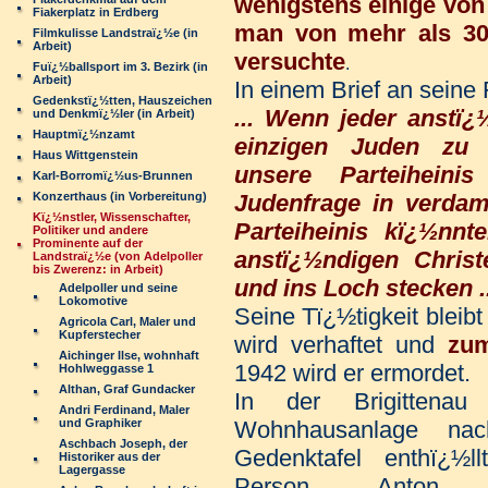
wenigstens einige von 
Fiakerplatz in Erdberg
man von mehr als 300
Filmkulisse Landstraï¿½e (in
Arbeit)
versuchte
.
Fuï¿½ballsport im 3. Bezirk (in
Arbeit)
In einem Brief an seine 
Gedenkstï¿½tten, Hauszeichen
... Wenn jeder anstï¿
und Denkmï¿½ler (in Arbeit)
Hauptmï¿½nzamt
einzigen Juden zu 
Haus Wittgenstein
unsere Parteiheini
Karl-Borromï¿½us-Brunnen
Konzerthaus (in Vorbereitung)
Judenfrage in verdam
Kï¿½nstler, Wissenschafter,
Parteiheinis kï¿½nnt
Politiker und andere
Prominente auf der
anstï¿½ndigen Chris
Landstraï¿½e (von Adelpoller
bis Zwerenz: in Arbeit)
und ins Loch stecken ..
Adelpoller und seine
Lokomotive
Seine Tï¿½tigkeit bleib
Agricola Carl, Maler und
Kupferstecher
wird verhaftet und
zum
Aichinger Ilse, wohnhaft
1942 wird er ermordet.
Hohlweggasse 1
Althan, Graf Gundacker
In der Brigittenau
Andri Ferdinand, Maler
und Graphiker
Wohnhausanlage na
Aschbach Joseph, der
Gedenktafel enthï¿½ll
Historiker aus der
Lagergasse
Person Anton