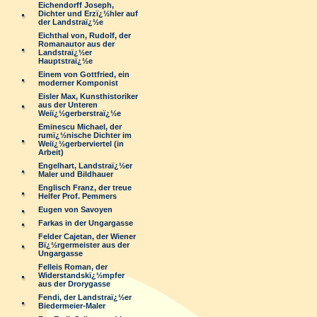
Eichendorff Joseph,
Dichter und Erzï¿½hler auf
der Landstraï¿½e
Eichthal von, Rudolf, der
Romanautor aus der
Landstraï¿½er
Hauptstraï¿½e
Einem von Gottfried, ein
moderner Komponist
Eisler Max, Kunsthistoriker
aus der Unteren
Weiï¿½gerberstraï¿½e
Eminescu Michael, der
rumï¿½nische Dichter im
Weiï¿½gerberviertel (in
Arbeit)
Engelhart, Landstraï¿½er
Maler und Bildhauer
Englisch Franz, der treue
Helfer Prof. Pemmers
Eugen von Savoyen
Farkas in der Ungargasse
Felder Cajetan, der Wiener
Bï¿½rgermeister aus der
Ungargasse
Felleis Roman, der
Widerstandskï¿½mpfer
aus der Drorygasse
Fendi, der Landstraï¿½er
Biedermeier-Maler