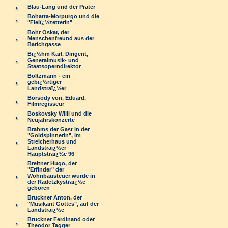
Blau-Lang und der Prater
Bohatta-Morpurgo und die
"Fleiï¿½zetterln"
Bohr Oskar, der
Menschenfreund aus der
Barichgasse
Bï¿½hm Karl, Dirigent,
Generalmusik- und
Staatsoperndirektor
Boltzmann - ein
gebï¿½rtiger
Landstraï¿½er
Borsody von, Eduard,
Filmregisseur
Boskovsky Willi und die
Neujahrskonzerte
Brahms der Gast in der
"Goldspinnerin", im
Streicherhaus und
Landstraï¿½er
Hauptstraï¿½e 96
Breitner Hugo, der
"Erfinder" der
Wohnbausteuer wurde in
der Radetzkystraï¿½e
geboren
Bruckner Anton, der
"Musikant Gottes", auf der
Landstraï¿½e
Bruckner Ferdinand oder
Theodor Tagger