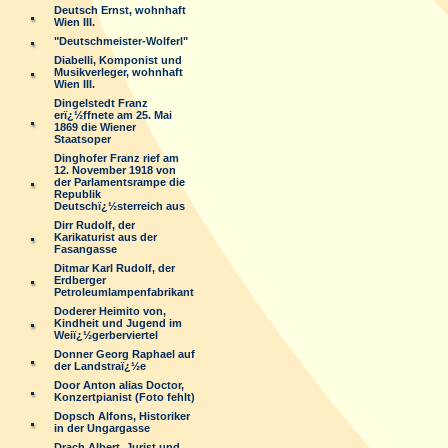
Deutsch Ernst, wohnhaft
Wien III.
"Deutschmeister-Wolferl"
Diabelli, Komponist und
Musikverleger, wohnhaft
Wien III.
Dingelstedt Franz
erï¿½ffnete am 25. Mai
1869 die Wiener
Staatsoper
Dinghofer Franz rief am
12. November 1918 von
der Parlamentsrampe die
Republik
Deutschï¿½sterreich aus
Dirr Rudolf, der
Karikaturist aus der
Fasangasse
Ditmar Karl Rudolf, der
Erdberger
Petroleumlampenfabrikant
Doderer Heimito von,
Kindheit und Jugend im
Weiï¿½gerberviertel
Donner Georg Raphael auf
der Landstraï¿½e
Door Anton alias Doctor,
Konzertpianist (Foto fehlt)
Dopsch Alfons, Historiker
in der Ungargasse
Drach Albert, Jurist und