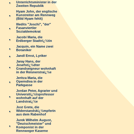
Unterrichtsminister in der
Zweiten Republik
Hyam John, der englische
Kunstreiter am Rennweg
(Bild Hyam fehlt)
Illedits "Joschi", "der"
Fasanviertler
Sozialdemokrat
Jacobi Maria, die
Erdberger Stadtrï¿½tin
Jacquin, ein Name zwei
Botaniker
Jandl Ernst, Lyriker
Jaray Hans, der
Josefstï¿½dter
Grandseigneur wohnhaft
in der Reisnerstraï¿½e
Jeritza Maria, die
Operndiva in der
Parkgasse
Jordan Peter, Agrarier und
Universitï¿½tsprofessor
wohnhaft auf der
Landstraï¿½e
Jost Grete, die
Widerstandskï¿½mpferin
aus dem Rabenhof
Jurek Wilhelm August,
"Deutschmeister" und
Komponist in der
Rennweger Kaserne