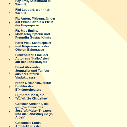
Fey Emil, Selbstmord in
Wien III.
Figl Leopold, wohnhaft
Wien III.
Fix Anton, Mitbegrï¿½nder
der Firma Portois & Fix in
der Ungargasse
Flï¿½ge Emilie,
Modeschï¿½pferin und
Freundin Gustav Klimts
Forst Willi, Schauspieler
und Regisseur aus der
Oberen Bahngasse
Franzos Karl Emil, der
Autor aus "Halb-Asien"
auf der Landstraï¿½e
Freud Alexander,
Journalist und Tarifeur
aus der Unteren
Viaduktgasse
Fronz Oskar sen., erster
Direktor des
Bï¿½rgertheaters
Fï¿½hrer Hansi, die
"sï¿½ï¿½e Klingelfee"
Gessner Adrienne, die
groï¿½e Dame des
Josefstï¿½dter Theaters
und die Landstraï¿½e (in
Arbeit)
Giacomelli Louis,
Architekt aus der