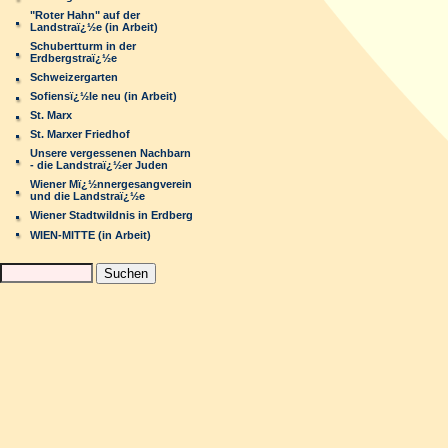
"Roter Hahn" auf der
Landstraï¿½e (in Arbeit)
Schubertturm in der
Erdbergstraï¿½e
Schweizergarten
Sofiensï¿½le neu (in Arbeit)
St. Marx
St. Marxer Friedhof
Unsere vergessenen Nachbarn
- die Landstraï¿½er Juden
Wiener Mï¿½nnergesangverein
und die Landstraï¿½e
Wiener Stadtwildnis in Erdberg
WIEN-MITTE (in Arbeit)