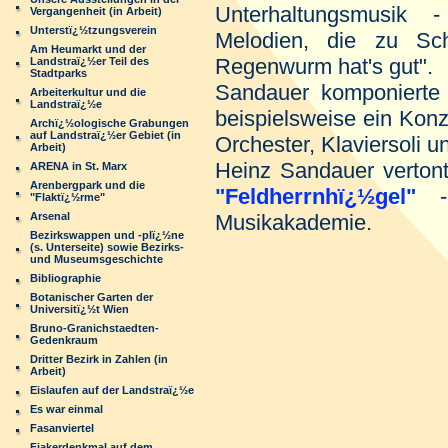
Unterhaltungsmusik 
Vergangenheit (in Arbeit)
Unterstï¿½tzungsverein
Melodien, die zu Sc
Am Heumarkt und der
Regenwurm hat's gut".
Landstraï¿½er Teil des
Stadtparks
Sandauer komponierte 
Arbeiterkultur und die
Landstraï¿½e
beispielsweise ein Kon
Archï¿½ologische Grabungen
auf Landstraï¿½er Gebiet (in
Orchester, Klaviersoli u
Arbeit)
Heinz Sandauer vertont
ARENA in St. Marx
Arenbergpark und die
"Feldherrnhï¿½gel"
- 
"Flaktï¿½rme"
Arsenal
Musikakademie.
Bezirkswappen und -plï¿½ne
(s. Unterseite) sowie Bezirks-
und Museumsgeschichte
Bibliographie
Botanischer Garten der
Universitï¿½t Wien
Bruno-Granichstaedten-
Gedenkraum
Dritter Bezirk in Zahlen (in
Arbeit)
Eislaufen auf der Landstraï¿½e
Es war einmal
Fasanviertel
Fiakerdenkmal auf dem