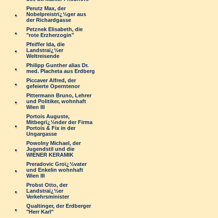
Perutz Max, der
Nobelpreistrï¿½ger aus
der Richardgasse
Petznek Elisabeth, die
"rote Erzherzogin"
Pfeiffer Ida, die
Landstraï¿½er
Weltreisende
Philipp Gunther alias Dr.
med. Placheta aus Erdberg
Piccaver Alfred, der
gefeierte Operntenor
Pittermann Bruno, Lehrer
und Politiker, wohnhaft
Wien III
Portois Auguste,
Mitbegrï¿½nder der Firma
Portois & Fix in der
Ungargasse
Powolny Michael, der
Jugendstil und die
WIENER KERAMIK
Preradovic Groï¿½vater
und Enkelin wohnhaft
Wien III
Probst Otto, der
Landstraï¿½er
Verkehrsminister
Qualtinger, der Erdberger
"Herr Karl"