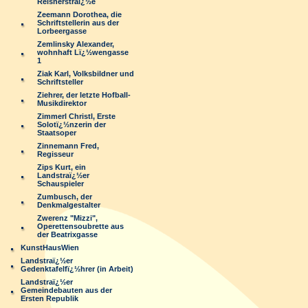
Reisnerstraï¿½e
Zeemann Dorothea, die
Schriftstellerin aus der
Lorbeergasse
Zemlinsky Alexander,
wohnhaft Lï¿½wengasse
1
Ziak Karl, Volksbildner und
Schriftsteller
Ziehrer, der letzte Hofball-
Musikdirektor
Zimmerl Christl, Erste
Solotï¿½nzerin der
Staatsoper
Zinnemann Fred,
Regisseur
Zips Kurt, ein
Landstraï¿½er
Schauspieler
Zumbusch, der
Denkmalgestalter
Zwerenz "Mizzi",
Operettensoubrette aus
der Beatrixgasse
KunstHausWien
Landstraï¿½er
Gedenktafelfï¿½hrer (in Arbeit)
Landstraï¿½er
Gemeindebauten aus der
Ersten Republik