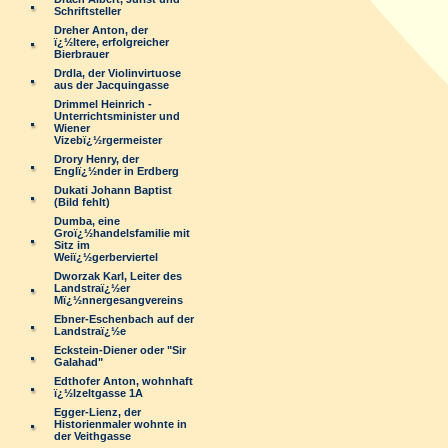
Schriftsteller
Dreher Anton, der
ï¿½ltere, erfolgreicher
Bierbrauer
Drdla, der Violinvirtuose
aus der Jacquingasse
Drimmel Heinrich -
Unterrichtsminister und
Wiener
Vizebï¿½rgermeister
Drory Henry, der
Englï¿½nder in Erdberg
Dukati Johann Baptist
(Bild fehlt)
Dumba, eine
Groï¿½handelsfamilie mit
Sitz im
Weiï¿½gerberviertel
Dworzak Karl, Leiter des
Landstraï¿½er
Mï¿½nnergesangvereins
Ebner-Eschenbach auf der
Landstraï¿½e
Eckstein-Diener oder "Sir
Galahad"
Edthofer Anton, wohnhaft
ï¿½lzeltgasse 1A
Egger-Lienz, der
Historienmaler wohnte in
der Veithgasse