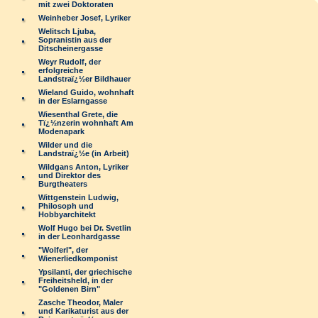
mit zwei Doktoraten
Weinheber Josef, Lyriker
Welitsch Ljuba,
Sopranistin aus der
Ditscheinergasse
Weyr Rudolf, der
erfolgreiche
Landstraï¿½er Bildhauer
Wieland Guido, wohnhaft
in der Eslarngasse
Wiesenthal Grete, die
Tï¿½nzerin wohnhaft Am
Modenapark
Wilder und die
Landstraï¿½e (in Arbeit)
Wildgans Anton, Lyriker
und Direktor des
Burgtheaters
Wittgenstein Ludwig,
Philosoph und
Hobbyarchitekt
Wolf Hugo bei Dr. Svetlin
in der Leonhardgasse
"Wolferl", der
Wienerliedkomponist
Ypsilanti, der griechische
Freiheitsheld, in der
"Goldenen Birn"
Zasche Theodor, Maler
und Karikaturist aus der