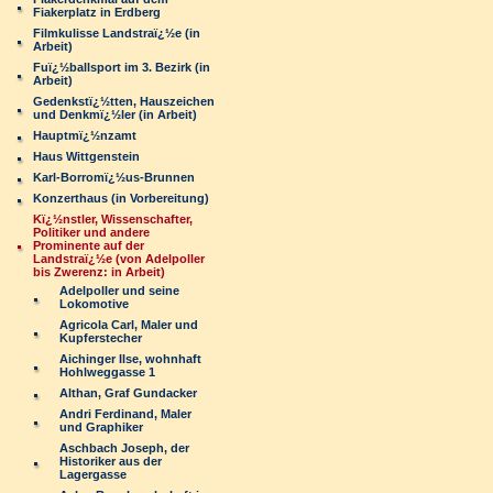
Fiakerplatz in Erdberg
Filmkulisse Landstraï¿½e (in
Arbeit)
Fuï¿½ballsport im 3. Bezirk (in
Arbeit)
Gedenkstï¿½tten, Hauszeichen
und Denkmï¿½ler (in Arbeit)
Hauptmï¿½nzamt
Haus Wittgenstein
Karl-Borromï¿½us-Brunnen
Konzerthaus (in Vorbereitung)
Kï¿½nstler, Wissenschafter,
Politiker und andere
Prominente auf der
Landstraï¿½e (von Adelpoller
bis Zwerenz: in Arbeit)
Adelpoller und seine
Lokomotive
Agricola Carl, Maler und
Kupferstecher
Aichinger Ilse, wohnhaft
Hohlweggasse 1
Althan, Graf Gundacker
Andri Ferdinand, Maler
und Graphiker
Aschbach Joseph, der
Historiker aus der
Lagergasse