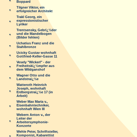
Boppard
Tilgner Viktor, ein
erfolgreicher Architekt
Trakl Georg, ein
expressionistischer
Lyriker
Trentsensky, Gebrï¿½der
und die Mandelbogen
(Bilder fehlen)
Uchatius Franz und die
Stahlbronze
Ucicky Gustav wohnhaft
Gottfried-Keller-Gasse 11
Vesely "Wickerl" - der
Freiheitskï¿½mpfer aus
dem Wildganshof
Wagner Otto und die
Landstraï¿½e
Watteroth Heinrich
Joseph, wohnhaft
Erdbergstraï¿½e 17 (in
Arbeit)
Weber Max Maria v.,
Eisenbahntechniker,
wohnhaft Wien III
Webern Anton v., der
Leiter der
Arbeitersymphonie-
Konzerte
Wehle Peter, Schriftsteller,
Komponist, Kabarettist