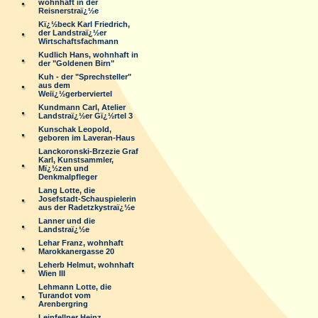
wohnhaft in der
Reisnerstraï¿½e
Kï¿½beck Karl Friedrich,
der Landstraï¿½er
Wirtschaftsfachmann
Kudlich Hans, wohnhaft in
der "Goldenen Birn"
Kuh - der "Sprechsteller"
aus dem
Weiï¿½gerberviertel
Kundmann Carl, Atelier
Landstraï¿½er Gï¿½rtel 3
Kunschak Leopold,
geboren im Laveran-Haus
Lanckoronski-Brzezie Graf
Karl, Kunstsammler,
Mï¿½zen und
Denkmalpfleger
Lang Lotte, die
Josefstadt-Schauspielerin
aus der Radetzkystraï¿½e
Lanner und die
Landstraï¿½e
Lehar Franz, wohnhaft
Marokkanergasse 20
Leherb Helmut, wohnhaft
Wien III
Lehmann Lotte, die
Turandot vom
Arenbergring
Leinfellner Heinz,