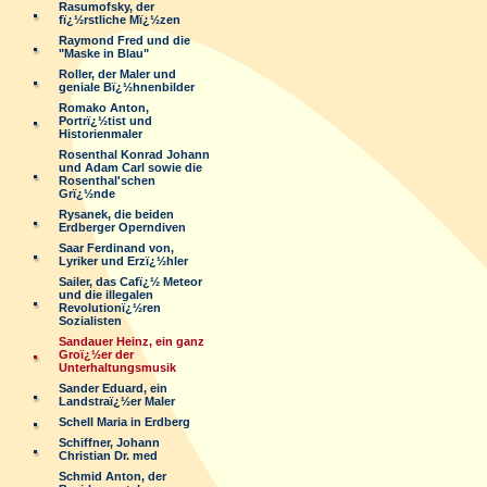
Rasumofsky, der
fï¿½rstliche Mï¿½zen
Raymond Fred und die
"Maske in Blau"
Roller, der Maler und
geniale Bï¿½hnenbilder
Romako Anton,
Portrï¿½tist und
Historienmaler
Rosenthal Konrad Johann
und Adam Carl sowie die
Rosenthal'schen
Grï¿½nde
Rysanek, die beiden
Erdberger Operndiven
Saar Ferdinand von,
Lyriker und Erzï¿½hler
Sailer, das Cafï¿½ Meteor
und die illegalen
Revolutionï¿½ren
Sozialisten
Sandauer Heinz, ein ganz
Groï¿½er der
Unterhaltungsmusik
Sander Eduard, ein
Landstraï¿½er Maler
Schell Maria in Erdberg
Schiffner, Johann
Christian Dr. med
Schmid Anton, der