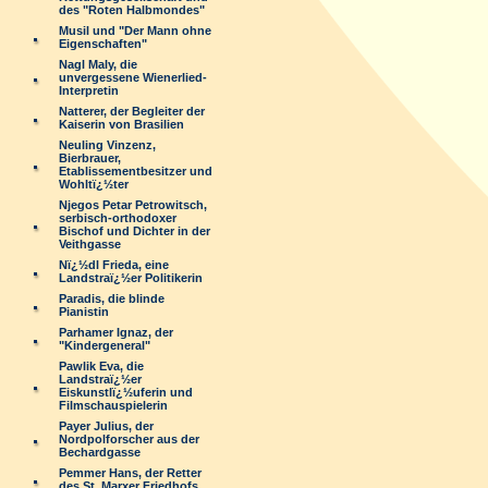
des "Roten Halbmondes"
Musil und "Der Mann ohne
Eigenschaften"
Nagl Maly, die
unvergessene Wienerlied-
Interpretin
Natterer, der Begleiter der
Kaiserin von Brasilien
Neuling Vinzenz,
Bierbrauer,
Etablissementbesitzer und
Wohltï¿½ter
Njegos Petar Petrowitsch,
serbisch-orthodoxer
Bischof und Dichter in der
Veithgasse
Nï¿½dl Frieda, eine
Landstraï¿½er Politikerin
Paradis, die blinde
Pianistin
Parhamer Ignaz, der
"Kindergeneral"
Pawlik Eva, die
Landstraï¿½er
Eiskunstlï¿½uferin und
Filmschauspielerin
Payer Julius, der
Nordpolforscher aus der
Bechardgasse
Pemmer Hans, der Retter
des St. Marxer Friedhofs