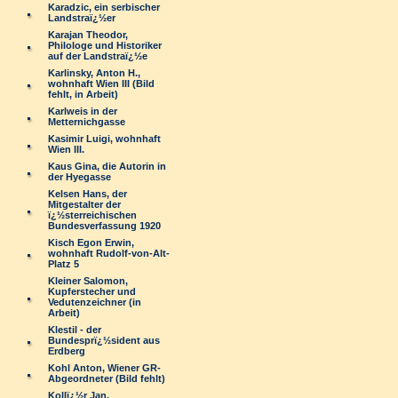
Karadzic, ein serbischer
Landstraï¿½er
Karajan Theodor,
Philologe und Historiker
auf der Landstraï¿½e
Karlinsky, Anton H.,
wohnhaft Wien III (Bild
fehlt, in Arbeit)
Karlweis in der
Metternichgasse
Kasimir Luigi, wohnhaft
Wien III.
Kaus Gina, die Autorin in
der Hyegasse
Kelsen Hans, der
Mitgestalter der
ï¿½sterreichischen
Bundesverfassung 1920
Kisch Egon Erwin,
wohnhaft Rudolf-von-Alt-
Platz 5
Kleiner Salomon,
Kupferstecher und
Vedutenzeichner (in
Arbeit)
Klestil - der
Bundesprï¿½sident aus
Erdberg
Kohl Anton, Wiener GR-
Abgeordneter (Bild fehlt)
Kollï¿½r Jan,