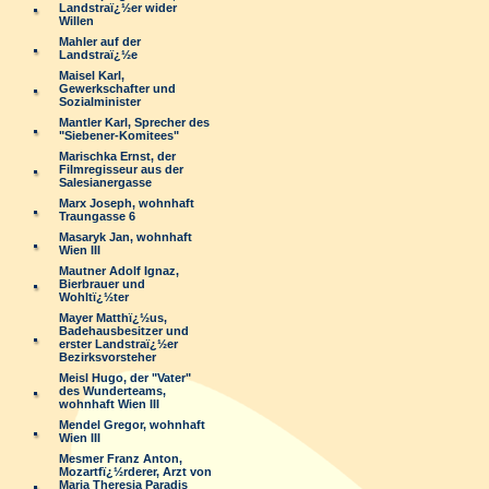
Landstraï¿½er wider
Willen
Mahler auf der
Landstraï¿½e
Maisel Karl,
Gewerkschafter und
Sozialminister
Mantler Karl, Sprecher des
"Siebener-Komitees"
Marischka Ernst, der
Filmregisseur aus der
Salesianergasse
Marx Joseph, wohnhaft
Traungasse 6
Masaryk Jan, wohnhaft
Wien III
Mautner Adolf Ignaz,
Bierbrauer und
Wohltï¿½ter
Mayer Matthï¿½us,
Badehausbesitzer und
erster Landstraï¿½er
Bezirksvorsteher
Meisl Hugo, der "Vater"
des Wunderteams,
wohnhaft Wien III
Mendel Gregor, wohnhaft
Wien III
Mesmer Franz Anton,
Mozartfï¿½rderer, Arzt von
Maria Theresia Paradis