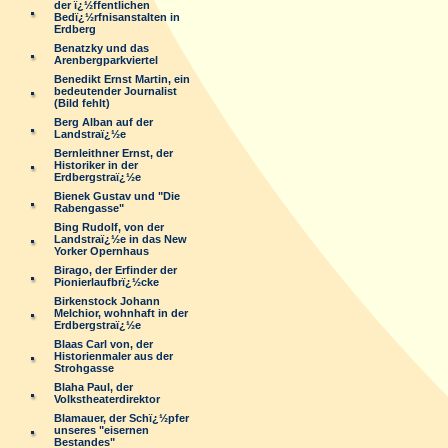
der ï¿½ffentlichen
Bedï¿½rfnisanstalten in
Erdberg
Benatzky und das
Arenbergparkviertel
Benedikt Ernst Martin, ein
bedeutender Journalist
(Bild fehlt)
Berg Alban auf der
Landstraï¿½e
Bernleithner Ernst, der
Historiker in der
Erdbergstraï¿½e
Bienek Gustav und "Die
Rabengasse"
Bing Rudolf, von der
Landstraï¿½e in das New
Yorker Opernhaus
Birago, der Erfinder der
Pionierlaufbrï¿½cke
Birkenstock Johann
Melchior, wohnhaft in der
Erdbergstraï¿½e
Blaas Carl von, der
Historienmaler aus der
Strohgasse
Blaha Paul, der
Volkstheaterdirektor
Blamauer, der Schï¿½pfer
unseres "eisernen
Bestandes"