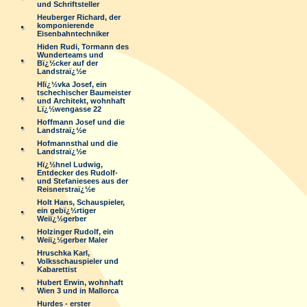
und Schriftsteller
Heuberger Richard, der
komponierende
Eisenbahntechniker
Hiden Rudi, Tormann des
Wunderteams und
Bï¿½cker auf der
Landstraï¿½e
Hlï¿½vka Josef, ein
tschechischer Baumeister
und Architekt, wohnhaft
Lï¿½wengasse 22
Hoffmann Josef und die
Landstraï¿½e
Hofmannsthal und die
Landstraï¿½e
Hï¿½hnel Ludwig,
Entdecker des Rudolf-
und Stefaniesees aus der
Reisnerstraï¿½e
Holt Hans, Schauspieler,
ein gebï¿½rtiger
Weiï¿½gerber
Holzinger Rudolf, ein
Weiï¿½gerber Maler
Hruschka Karl,
Volksschauspieler und
Kabarettist
Hubert Erwin, wohnhaft
Wien 3 und in Mallorca
Hurdes - erster