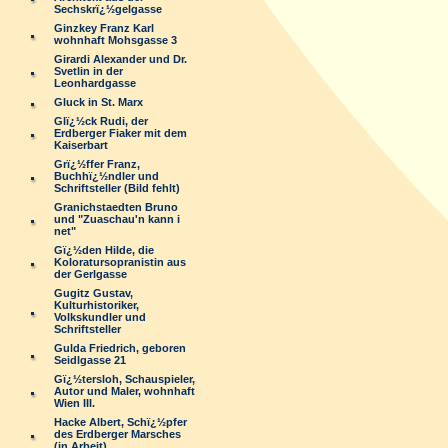
Sechskrï¿½gelgasse
Ginzkey Franz Karl
wohnhaft Mohsgasse 3
Girardi Alexander und Dr.
Svetlin in der
Leonhardgasse
Gluck in St. Marx
Glï¿½ck Rudi, der
Erdberger Fiaker mit dem
Kaiserbart
Grï¿½ffer Franz,
Buchhï¿½ndler und
Schriftsteller (Bild fehlt)
Granichstaedten Bruno
und "Zuaschau'n kann i
net"
Gï¿½den Hilde, die
Koloratursopranistin aus
der Gerlgasse
Gugitz Gustav,
Kulturhistoriker,
Volkskundler und
Schriftsteller
Gulda Friedrich, geboren
Seidlgasse 21
Gï¿½tersloh, Schauspieler,
Autor und Maler, wohnhaft
Wien III.
Hacke Albert, Schï¿½pfer
des Erdberger Marsches
(in Arbeit)