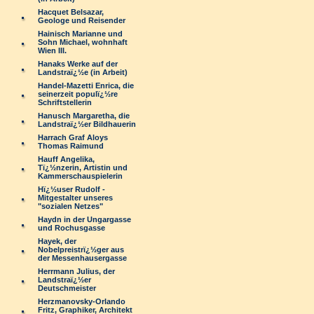
Hacquet Belsazar,
Geologe und Reisender
Hainisch Marianne und
Sohn Michael, wohnhaft
Wien III.
Hanaks Werke auf der
Landstraï¿½e (in Arbeit)
Handel-Mazetti Enrica, die
seinerzeit populï¿½re
Schriftstellerin
Hanusch Margaretha, die
Landstraï¿½er Bildhauerin
Harrach Graf Aloys
Thomas Raimund
Hauff Angelika,
Tï¿½nzerin, Artistin und
Kammerschauspielerin
Hï¿½user Rudolf -
Mitgestalter unseres
"sozialen Netzes"
Haydn in der Ungargasse
und Rochusgasse
Hayek, der
Nobelpreistrï¿½ger aus
der Messenhausergasse
Herrmann Julius, der
Landstraï¿½er
Deutschmeister
Herzmanovsky-Orlando
Fritz, Graphiker, Architekt