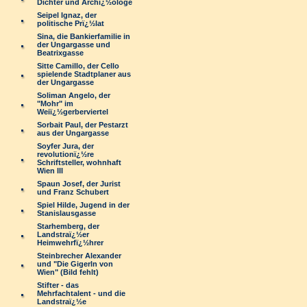
Dichter und Archï¿½ologe
Seipel Ignaz, der
politische Prï¿½lat
Sina, die Bankierfamilie in
der Ungargasse und
Beatrixgasse
Sitte Camillo, der Cello
spielende Stadtplaner aus
der Ungargasse
Soliman Angelo, der
"Mohr" im
Weiï¿½gerberviertel
Sorbait Paul, der Pestarzt
aus der Ungargasse
Soyfer Jura, der
revolutionï¿½re
Schriftsteller, wohnhaft
Wien III
Spaun Josef, der Jurist
und Franz Schubert
Spiel Hilde, Jugend in der
Stanislausgasse
Starhemberg, der
Landstraï¿½er
Heimwehrfï¿½hrer
Steinbrecher Alexander
und "Die Gigerln von
Wien" (Bild fehlt)
Stifter - das
Mehrfachtalent - und die
Landstraï¿½e