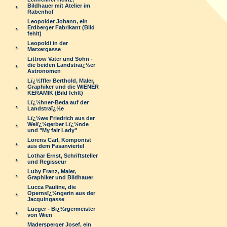
Bildhauer mit Atelier im
Rabenhof
Leopolder Johann, ein
Erdberger Fabrikant (Bild
fehlt)
Leopoldi in der
Marxergasse
Littrow Vater und Sohn -
die beiden Landstraï¿½er
Astronomen
Lï¿½ffler Berthold, Maler,
Graphiker und die WIENER
KERAMIK (Bild fehlt)
Lï¿½hner-Beda auf der
Landstraï¿½e
Lï¿½we Friedrich aus der
Weiï¿½gerber Lï¿½nde
und "My fair Lady"
Lorens Carl, Komponist
aus dem Fasanviertel
Lothar Ernst, Schriftsteller
und Regisseur
Luby Franz, Maler,
Graphiker und Bildhauer
Lucca Pauline, die
Opernsï¿½ngerin aus der
Jacquingasse
Lueger - Bï¿½rgermeister
von Wien
Madersperger Josef, ein