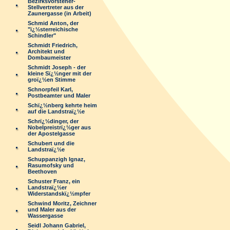
Bezirksvorsteher-
Stellvertreter aus der
Zaunergasse (in Arbeit)
Schmid Anton, der
"ï¿½sterreichische
Schindler"
Schmidt Friedrich,
Architekt und
Dombaumeister
Schmidt Joseph - der
kleine Sï¿½nger mit der
groï¿½en Stimme
Schnorpfeil Karl,
Postbeamter und Maler
Schï¿½nberg kehrte heim
auf die Landstraï¿½e
Schrï¿½dinger, der
Nobelpreistrï¿½ger aus
der Apostelgasse
Schubert und die
Landstraï¿½e
Schuppanzigh Ignaz,
Rasumofsky und
Beethoven
Schuster Franz, ein
Landstraï¿½er
Widerstandskï¿½mpfer
Schwind Moritz, Zeichner
und Maler aus der
Wassergasse
Seidl Johann Gabriel,