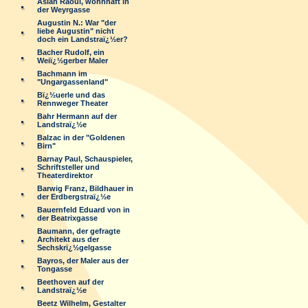
Aslan Raoul, wohnhaft in
der Weyrgasse
Augustin N.: War "der
liebe Augustin" nicht
doch ein Landstraï¿½er?
Bacher Rudolf, ein
Weiï¿½gerber Maler
Bachmann im
"Ungargassenland"
Bï¿½uerle und das
Rennweger Theater
Bahr Hermann auf der
Landstraï¿½e
Balzac in der "Goldenen
Birn"
Barnay Paul, Schauspieler,
Schriftsteller und
Theaterdirektor
Barwig Franz, Bildhauer in
der Erdbergstraï¿½e
Bauernfeld Eduard von in
der Beatrixgasse
Baumann, der gefragte
Architekt aus der
Sechskrï¿½gelgasse
Bayros, der Maler aus der
Tongasse
Beethoven auf der
Landstraï¿½e
Beetz Wilhelm, Gestalter