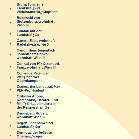
Bruha Toni, eine
Landstraï¿½er
Widerstandskï¿½mpferin
Bukowski von
Stolzenburg, wohnhaft
Wien III
Calafati auf der
Landstraï¿½e
Canetti Elias, wohnhaft
Radetzkystraï¿½e 3
Canon Hans (eigentlich
Johann Strasiripka)
wohnhaft Wien III
Conrad von Hï¿½tzendorf,
Franz wohnhaft Wien III
Cornelius Peter, der
Weiï¿½gerber
Opernkomponist
Csokor, der Landstraï¿½er
PEN-Prï¿½sident
Czibulka Alfons,
Komponist, Theater- und
Militï¿½rkapellmeister in
der Reisnerstraï¿½e
Danneberg Robert,
wohnhaft Wien III.
Degen - der Schweizer
Landstraï¿½er
Dermota, der beliebte
Opernsï¿½nger