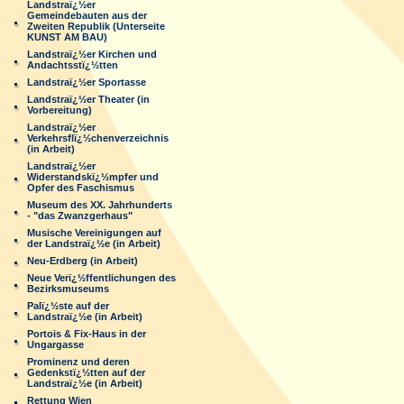
Landstraï¿½er
Gemeindebauten aus der
Zweiten Republik (Unterseite
KUNST AM BAU)
Landstraï¿½er Kirchen und
Andachtsstï¿½tten
Landstraï¿½er Sportasse
Landstraï¿½er Theater (in
Vorbereitung)
Landstraï¿½er
Verkehrsflï¿½chenverzeichnis
(in Arbeit)
Landstraï¿½er
Widerstandskï¿½mpfer und
Opfer des Faschismus
Museum des XX. Jahrhunderts
- "das Zwanzgerhaus"
Musische Vereinigungen auf
der Landstraï¿½e (in Arbeit)
Neu-Erdberg (in Arbeit)
Neue Verï¿½ffentlichungen des
Bezirksmuseums
Palï¿½ste auf der
Landstraï¿½e (in Arbeit)
Portois & Fix-Haus in der
Ungargasse
Prominenz und deren
Gedenkstï¿½tten auf der
Landstraï¿½e (in Arbeit)
Rettung Wien