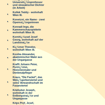
Universitï¿½tsprofessor
und slowakischer Dichter
(in Arbeit)
Kollek Teddy - wohnhaft
Wien III.
Konetzni, ein Name - zwei
Opernsï¿½ngerinnen
Konradi Inge, die
Kammerschauspielerin
wohnhaft Wien III.
Kornhï¿½usel Josef
Georg, wohnhaft auf der
Landstraï¿½e
Kï¿½rner Theodor,
wohnhaft Wien III.
Kostka Alexander,
akademischer Maler aus
der Ungargasse
Krafft Johann Peter,
Portrï¿½tist,
Historienmaler und
Denkmalpfleger
Kraus, "Die Fackel", das
Weiï¿½gerberviertel und
seine Verwandtschaft im
Fasanviertel
Kriehuber Joseph,
wohnhaft in der
Erdbergstraï¿½e und
Ungargasse
Krips Prof. Josef,