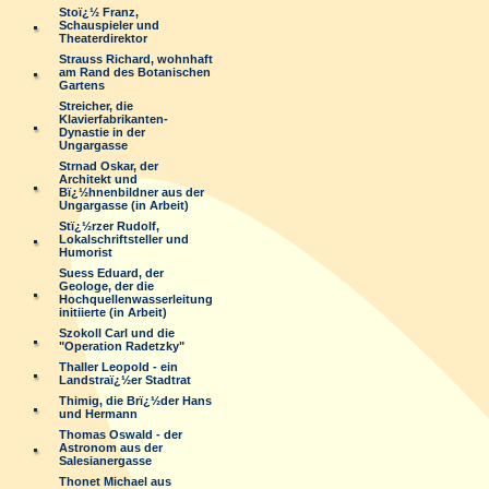
Stoï¿½ Franz,
Schauspieler und
Theaterdirektor
Strauss Richard, wohnhaft
am Rand des Botanischen
Gartens
Streicher, die
Klavierfabrikanten-
Dynastie in der
Ungargasse
Strnad Oskar, der
Architekt und
Bï¿½hnenbildner aus der
Ungargasse (in Arbeit)
Stï¿½rzer Rudolf,
Lokalschriftsteller und
Humorist
Suess Eduard, der
Geologe, der die
Hochquellenwasserleitung
initiierte (in Arbeit)
Szokoll Carl und die
"Operation Radetzky"
Thaller Leopold - ein
Landstraï¿½er Stadtrat
Thimig, die Brï¿½der Hans
und Hermann
Thomas Oswald - der
Astronom aus der
Salesianergasse
Thonet Michael aus