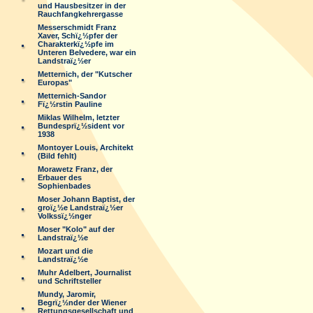
und Hausbesitzer in der
Rauchfangkehrergasse
Messerschmidt Franz
Xaver, Schï¿½pfer der
Charakterkï¿½pfe im
Unteren Belvedere, war ein
Landstraï¿½er
Metternich, der "Kutscher
Europas"
Metternich-Sandor
Fï¿½rstin Pauline
Miklas Wilhelm, letzter
Bundesprï¿½sident vor
1938
Montoyer Louis, Architekt
(Bild fehlt)
Morawetz Franz, der
Erbauer des
Sophienbades
Moser Johann Baptist, der
groï¿½e Landstraï¿½er
Volkssï¿½nger
Moser "Kolo" auf der
Landstraï¿½e
Mozart und die
Landstraï¿½e
Muhr Adelbert, Journalist
und Schriftsteller
Mundy, Jaromir,
Begrï¿½nder der Wiener
Rettungsgesellschaft und