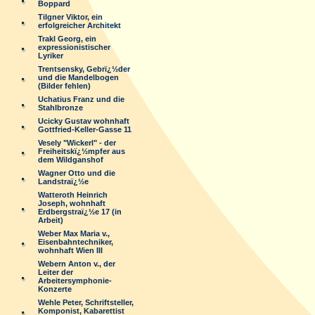
Boppard
Tilgner Viktor, ein
erfolgreicher Architekt
Trakl Georg, ein
expressionistischer
Lyriker
Trentsensky, Gebrï¿½der
und die Mandelbogen
(Bilder fehlen)
Uchatius Franz und die
Stahlbronze
Ucicky Gustav wohnhaft
Gottfried-Keller-Gasse 11
Vesely "Wickerl" - der
Freiheitskï¿½mpfer aus
dem Wildganshof
Wagner Otto und die
Landstraï¿½e
Watteroth Heinrich
Joseph, wohnhaft
Erdbergstraï¿½e 17 (in
Arbeit)
Weber Max Maria v.,
Eisenbahntechniker,
wohnhaft Wien III
Webern Anton v., der
Leiter der
Arbeitersymphonie-
Konzerte
Wehle Peter, Schriftsteller,
Komponist, Kabarettist