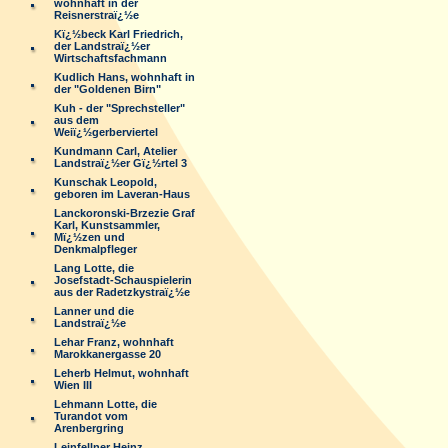
wohnhaft in der
Reisnerstraï¿½e
Kï¿½beck Karl Friedrich,
der Landstraï¿½er
Wirtschaftsfachmann
Kudlich Hans, wohnhaft in
der "Goldenen Birn"
Kuh - der "Sprechsteller"
aus dem
Weiï¿½gerberviertel
Kundmann Carl, Atelier
Landstraï¿½er Gï¿½rtel 3
Kunschak Leopold,
geboren im Laveran-Haus
Lanckoronski-Brzezie Graf
Karl, Kunstsammler,
Mï¿½zen und
Denkmalpfleger
Lang Lotte, die
Josefstadt-Schauspielerin
aus der Radetzkystraï¿½e
Lanner und die
Landstraï¿½e
Lehar Franz, wohnhaft
Marokkanergasse 20
Leherb Helmut, wohnhaft
Wien III
Lehmann Lotte, die
Turandot vom
Arenbergring
Leinfellner Heinz,