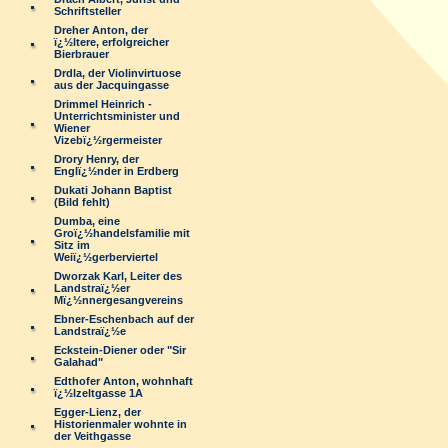
Schriftsteller
Dreher Anton, der
ï¿½ltere, erfolgreicher
Bierbrauer
Drdla, der Violinvirtuose
aus der Jacquingasse
Drimmel Heinrich -
Unterrichtsminister und
Wiener
Vizebï¿½rgermeister
Drory Henry, der
Englï¿½nder in Erdberg
Dukati Johann Baptist
(Bild fehlt)
Dumba, eine
Groï¿½handelsfamilie mit
Sitz im
Weiï¿½gerberviertel
Dworzak Karl, Leiter des
Landstraï¿½er
Mï¿½nnergesangvereins
Ebner-Eschenbach auf der
Landstraï¿½e
Eckstein-Diener oder "Sir
Galahad"
Edthofer Anton, wohnhaft
ï¿½lzeltgasse 1A
Egger-Lienz, der
Historienmaler wohnte in
der Veithgasse