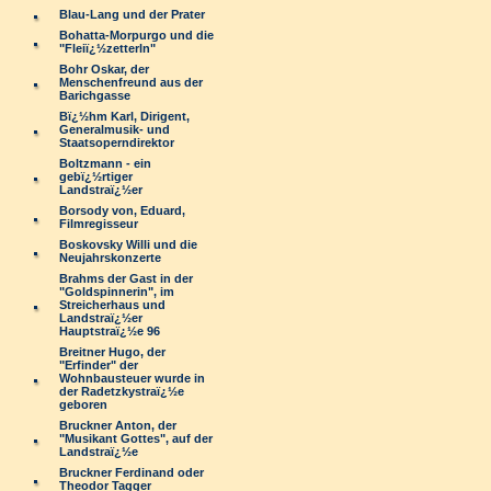
Blau-Lang und der Prater
Bohatta-Morpurgo und die
"Fleiï¿½zetterln"
Bohr Oskar, der
Menschenfreund aus der
Barichgasse
Bï¿½hm Karl, Dirigent,
Generalmusik- und
Staatsoperndirektor
Boltzmann - ein
gebï¿½rtiger
Landstraï¿½er
Borsody von, Eduard,
Filmregisseur
Boskovsky Willi und die
Neujahrskonzerte
Brahms der Gast in der
"Goldspinnerin", im
Streicherhaus und
Landstraï¿½er
Hauptstraï¿½e 96
Breitner Hugo, der
"Erfinder" der
Wohnbausteuer wurde in
der Radetzkystraï¿½e
geboren
Bruckner Anton, der
"Musikant Gottes", auf der
Landstraï¿½e
Bruckner Ferdinand oder
Theodor Tagger