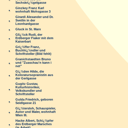
Sechskrï¿½gelgasse
Ginzkey Franz Karl
wohnhaft Mohsgasse 3
Girardi Alexander und Dr.
Svetlin in der
Leonhardgasse
Gluck in St. Marx
Glï¿½ck Rudi, der
Erdberger Fiaker mit dem
Kaiserbart
Grï¿½ffer Franz,
Buchhï¿½ndler und
Schriftsteller (Bild fehlt)
Granichstaedten Bruno
und "Zuaschau'n kann i
net"
Gï¿½den Hilde, die
Koloratursopranistin aus
der Gerlgasse
Gugitz Gustav,
Kulturhistoriker,
Volkskundler und
Schriftsteller
Gulda Friedrich, geboren
Seidlgasse 21
Gï¿½tersloh, Schauspieler,
Autor und Maler, wohnhaft
Wien III.
Hacke Albert, Schï¿½pfer
des Erdberger Marsches
(in Arbeit)