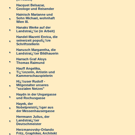
Hacquet Belsazar,
Geologe und Reisender
Hainisch Marianne und
Sohn Michael, wohnhaft
Wien III.
Hanaks Werke auf der
Landstraï¿½e (in Arbeit)
Handel-Mazetti Enrica, die
seinerzeit populï¿½re
Schriftstellerin
Hanusch Margaretha, die
Landstraï¿½er Bildhauerin
Harrach Graf Aloys
Thomas Raimund
Hauff Angelika,
Tï¿½nzerin, Artistin und
Kammerschauspielerin
Hï¿½user Rudolf -
Mitgestalter unseres
"sozialen Netzes"
Haydn in der Ungargasse
und Rochusgasse
Hayek, der
Nobelpreistrï¿½ger aus
der Messenhausergasse
Herrmann Julius, der
Landstraï¿½er
Deutschmeister
Herzmanovsky-Orlando
Fritz, Graphiker, Architekt