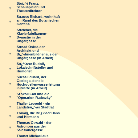
Stoï¿½ Franz,
Schauspieler und
Theaterdirektor
Strauss Richard, wohnhaft
am Rand des Botanischen
Gartens
Streicher, die
Klavierfabrikanten-
Dynastie in der
Ungargasse
Strnad Oskar, der
Architekt und
Bï¿½hnenbildner aus der
Ungargasse (in Arbeit)
Stï¿½rzer Rudolf,
Lokalschriftsteller und
Humorist
Suess Eduard, der
Geologe, der die
Hochquellenwasserleitung
initiierte (in Arbeit)
Szokoll Carl und die
"Operation Radetzky"
Thaller Leopold - ein
Landstraï¿½er Stadtrat
Thimig, die Brï¿½der Hans
und Hermann
Thomas Oswald - der
Astronom aus der
Salesianergasse
Thonet Michael aus