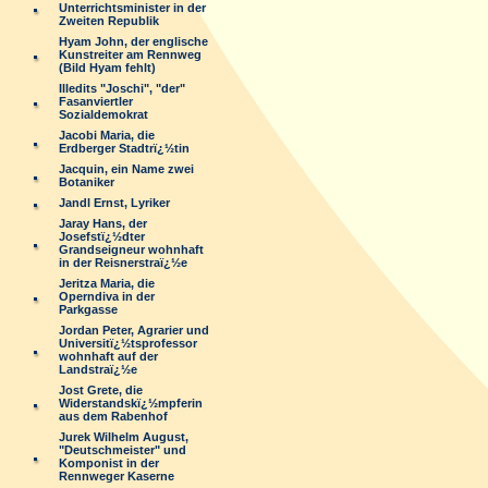
Unterrichtsminister in der
Zweiten Republik
Hyam John, der englische
Kunstreiter am Rennweg
(Bild Hyam fehlt)
Illedits "Joschi", "der"
Fasanviertler
Sozialdemokrat
Jacobi Maria, die
Erdberger Stadtrï¿½tin
Jacquin, ein Name zwei
Botaniker
Jandl Ernst, Lyriker
Jaray Hans, der
Josefstï¿½dter
Grandseigneur wohnhaft
in der Reisnerstraï¿½e
Jeritza Maria, die
Operndiva in der
Parkgasse
Jordan Peter, Agrarier und
Universitï¿½tsprofessor
wohnhaft auf der
Landstraï¿½e
Jost Grete, die
Widerstandskï¿½mpferin
aus dem Rabenhof
Jurek Wilhelm August,
"Deutschmeister" und
Komponist in der
Rennweger Kaserne