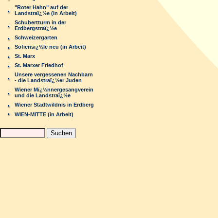
"Roter Hahn" auf der
Landstraï¿½e (in Arbeit)
Schubertturm in der
Erdbergstraï¿½e
Schweizergarten
Sofiensï¿½le neu (in Arbeit)
St. Marx
St. Marxer Friedhof
Unsere vergessenen Nachbarn
- die Landstraï¿½er Juden
Wiener Mï¿½nnergesangverein
und die Landstraï¿½e
Wiener Stadtwildnis in Erdberg
WIEN-MITTE (in Arbeit)