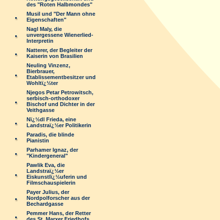
des "Roten Halbmondes"
Musil und "Der Mann ohne
Eigenschaften"
Nagl Maly, die
unvergessene Wienerlied-
Interpretin
Natterer, der Begleiter der
Kaiserin von Brasilien
Neuling Vinzenz,
Bierbrauer,
Etablissementbesitzer und
Wohltï¿½ter
Njegos Petar Petrowitsch,
serbisch-orthodoxer
Bischof und Dichter in der
Veithgasse
Nï¿½dl Frieda, eine
Landstraï¿½er Politikerin
Paradis, die blinde
Pianistin
Parhamer Ignaz, der
"Kindergeneral"
Pawlik Eva, die
Landstraï¿½er
Eiskunstlï¿½uferin und
Filmschauspielerin
Payer Julius, der
Nordpolforscher aus der
Bechardgasse
Pemmer Hans, der Retter
des St. Marxer Friedhofs