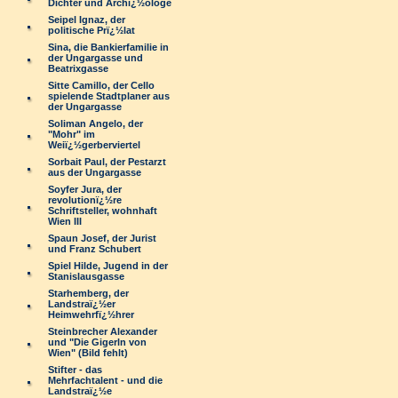
Dichter und Archï¿½ologe
Seipel Ignaz, der
politische Prï¿½lat
Sina, die Bankierfamilie in
der Ungargasse und
Beatrixgasse
Sitte Camillo, der Cello
spielende Stadtplaner aus
der Ungargasse
Soliman Angelo, der
"Mohr" im
Weiï¿½gerberviertel
Sorbait Paul, der Pestarzt
aus der Ungargasse
Soyfer Jura, der
revolutionï¿½re
Schriftsteller, wohnhaft
Wien III
Spaun Josef, der Jurist
und Franz Schubert
Spiel Hilde, Jugend in der
Stanislausgasse
Starhemberg, der
Landstraï¿½er
Heimwehrfï¿½hrer
Steinbrecher Alexander
und "Die Gigerln von
Wien" (Bild fehlt)
Stifter - das
Mehrfachtalent - und die
Landstraï¿½e