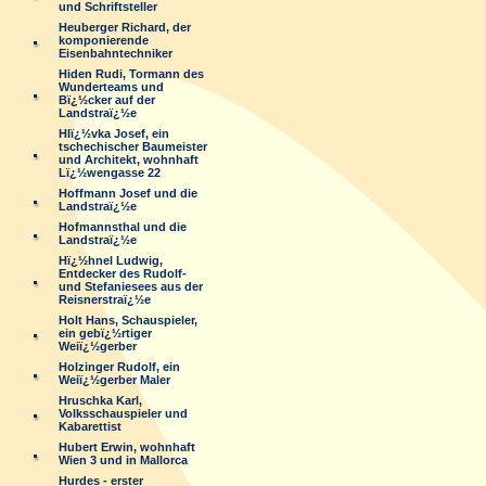
und Schriftsteller
Heuberger Richard, der
komponierende
Eisenbahntechniker
Hiden Rudi, Tormann des
Wunderteams und
Bï¿½cker auf der
Landstraï¿½e
Hlï¿½vka Josef, ein
tschechischer Baumeister
und Architekt, wohnhaft
Lï¿½wengasse 22
Hoffmann Josef und die
Landstraï¿½e
Hofmannsthal und die
Landstraï¿½e
Hï¿½hnel Ludwig,
Entdecker des Rudolf-
und Stefaniesees aus der
Reisnerstraï¿½e
Holt Hans, Schauspieler,
ein gebï¿½rtiger
Weiï¿½gerber
Holzinger Rudolf, ein
Weiï¿½gerber Maler
Hruschka Karl,
Volksschauspieler und
Kabarettist
Hubert Erwin, wohnhaft
Wien 3 und in Mallorca
Hurdes - erster