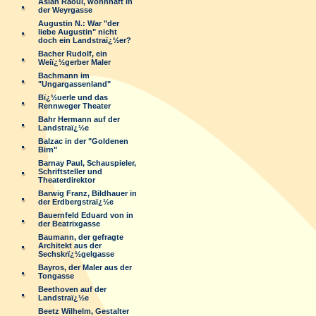
Aslan Raoul, wohnhaft in
der Weyrgasse
Augustin N.: War "der
liebe Augustin" nicht
doch ein Landstraï¿½er?
Bacher Rudolf, ein
Weiï¿½gerber Maler
Bachmann im
"Ungargassenland"
Bï¿½uerle und das
Rennweger Theater
Bahr Hermann auf der
Landstraï¿½e
Balzac in der "Goldenen
Birn"
Barnay Paul, Schauspieler,
Schriftsteller und
Theaterdirektor
Barwig Franz, Bildhauer in
der Erdbergstraï¿½e
Bauernfeld Eduard von in
der Beatrixgasse
Baumann, der gefragte
Architekt aus der
Sechskrï¿½gelgasse
Bayros, der Maler aus der
Tongasse
Beethoven auf der
Landstraï¿½e
Beetz Wilhelm, Gestalter