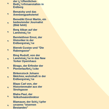
der ï¿½ffentlichen
Bedï¿½rfnisanstalten in
Erdberg
Benatzky und das
Arenbergparkviertel
Benedikt Ernst Martin, ein
bedeutender Journalist
(Bild fehlt)
Berg Alban auf der
Landstraï¿½e
Bernleithner Ernst, der
Historiker in der
Erdbergstraï¿½e
Bienek Gustav und "Die
Rabengasse"
Bing Rudolf, von der
Landstraï¿½e in das New
Yorker Opernhaus
Birago, der Erfinder der
Pionierlaufbrï¿½cke
Birkenstock Johann
Melchior, wohnhaft in der
Erdbergstraï¿½e
Blaas Carl von, der
Historienmaler aus der
Strohgasse
Blaha Paul, der
Volkstheaterdirektor
Blamauer, der Schï¿½pfer
unseres "eisernen
Bestandes"