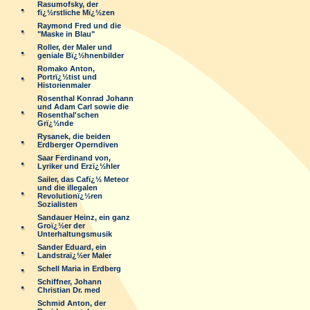
Rasumofsky, der
fï¿½rstliche Mï¿½zen
Raymond Fred und die
"Maske in Blau"
Roller, der Maler und
geniale Bï¿½hnenbilder
Romako Anton,
Portrï¿½tist und
Historienmaler
Rosenthal Konrad Johann
und Adam Carl sowie die
Rosenthal'schen
Grï¿½nde
Rysanek, die beiden
Erdberger Operndiven
Saar Ferdinand von,
Lyriker und Erzï¿½hler
Sailer, das Cafï¿½ Meteor
und die illegalen
Revolutionï¿½ren
Sozialisten
Sandauer Heinz, ein ganz
Groï¿½er der
Unterhaltungsmusik
Sander Eduard, ein
Landstraï¿½er Maler
Schell Maria in Erdberg
Schiffner, Johann
Christian Dr. med
Schmid Anton, der