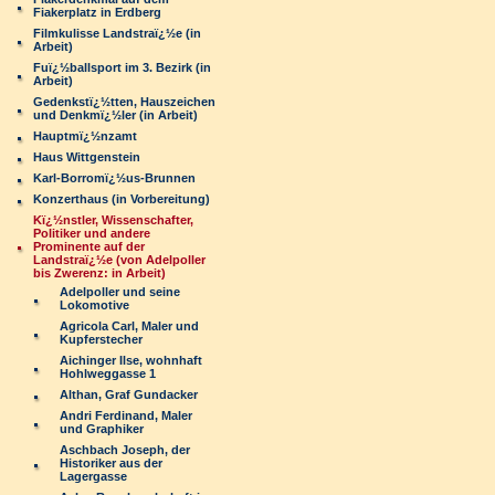
Fiakerplatz in Erdberg
Filmkulisse Landstraï¿½e (in
Arbeit)
Fuï¿½ballsport im 3. Bezirk (in
Arbeit)
Gedenkstï¿½tten, Hauszeichen
und Denkmï¿½ler (in Arbeit)
Hauptmï¿½nzamt
Haus Wittgenstein
Karl-Borromï¿½us-Brunnen
Konzerthaus (in Vorbereitung)
Kï¿½nstler, Wissenschafter,
Politiker und andere
Prominente auf der
Landstraï¿½e (von Adelpoller
bis Zwerenz: in Arbeit)
Adelpoller und seine
Lokomotive
Agricola Carl, Maler und
Kupferstecher
Aichinger Ilse, wohnhaft
Hohlweggasse 1
Althan, Graf Gundacker
Andri Ferdinand, Maler
und Graphiker
Aschbach Joseph, der
Historiker aus der
Lagergasse