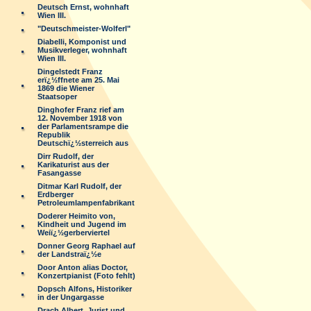
Deutsch Ernst, wohnhaft
Wien III.
"Deutschmeister-Wolferl"
Diabelli, Komponist und
Musikverleger, wohnhaft
Wien III.
Dingelstedt Franz
erï¿½ffnete am 25. Mai
1869 die Wiener
Staatsoper
Dinghofer Franz rief am
12. November 1918 von
der Parlamentsrampe die
Republik
Deutschï¿½sterreich aus
Dirr Rudolf, der
Karikaturist aus der
Fasangasse
Ditmar Karl Rudolf, der
Erdberger
Petroleumlampenfabrikant
Doderer Heimito von,
Kindheit und Jugend im
Weiï¿½gerberviertel
Donner Georg Raphael auf
der Landstraï¿½e
Door Anton alias Doctor,
Konzertpianist (Foto fehlt)
Dopsch Alfons, Historiker
in der Ungargasse
Drach Albert, Jurist und