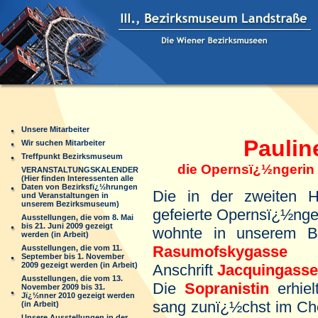
Unsere Mitarbeiter
Pauline
Wir suchen Mitarbeiter
Treffpunkt Bezirksmuseum
die Opernsï¿½ngerin a
VERANSTALTUNGSKALENDER
(Hier finden Interessenten alle
Daten von Bezirksfï¿½hrungen
Die in der zweiten H
und Veranstaltungen in
unserem Bezirksmuseum)
gefeierte Opernsï¿½ng
Ausstellungen, die vom 8. Mai
bis 21. Juni 2009 gezeigt
wohnte in unserem Be
werden (in Arbeit)
Rasumofskygasse 
Ausstellungen, die vom 11.
September bis 1. November
2009 gezeigt werden (in Arbeit)
Anschrift
Jacquingasse
Ausstellungen, die vom 13.
Die
Sopranistin
erhiel
November 2009 bis 31.
Jï¿½nner 2010 gezeigt werden
sang zunï¿½chst im Cho
(in Arbeit)
Unsere Ausstellungen in der