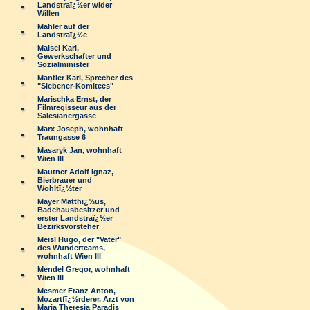
Landstraï¿½er wider
Willen
Mahler auf der
Landstraï¿½e
Maisel Karl,
Gewerkschafter und
Sozialminister
Mantler Karl, Sprecher des
"Siebener-Komitees"
Marischka Ernst, der
Filmregisseur aus der
Salesianergasse
Marx Joseph, wohnhaft
Traungasse 6
Masaryk Jan, wohnhaft
Wien III
Mautner Adolf Ignaz,
Bierbrauer und
Wohltï¿½ter
Mayer Matthï¿½us,
Badehausbesitzer und
erster Landstraï¿½er
Bezirksvorsteher
Meisl Hugo, der "Vater"
des Wunderteams,
wohnhaft Wien III
Mendel Gregor, wohnhaft
Wien III
Mesmer Franz Anton,
Mozartfï¿½rderer, Arzt von
Maria Theresia Paradis