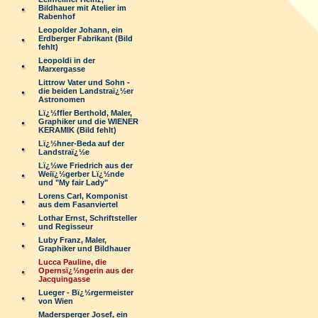
Bildhauer mit Atelier im
Rabenhof
Leopolder Johann, ein
Erdberger Fabrikant (Bild
fehlt)
Leopoldi in der
Marxergasse
Littrow Vater und Sohn -
die beiden Landstraï¿½er
Astronomen
Lï¿½ffler Berthold, Maler,
Graphiker und die WIENER
KERAMIK (Bild fehlt)
Lï¿½hner-Beda auf der
Landstraï¿½e
Lï¿½we Friedrich aus der
Weiï¿½gerber Lï¿½nde
und "My fair Lady"
Lorens Carl, Komponist
aus dem Fasanviertel
Lothar Ernst, Schriftsteller
und Regisseur
Luby Franz, Maler,
Graphiker und Bildhauer
Lucca Pauline, die
Opernsï¿½ngerin aus der
Jacquingasse
Lueger - Bï¿½rgermeister
von Wien
Madersperger Josef, ein