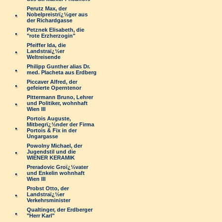
Perutz Max, der
Nobelpreistrï¿½ger aus
der Richardgasse
Petznek Elisabeth, die
"rote Erzherzogin"
Pfeiffer Ida, die
Landstraï¿½er
Weltreisende
Philipp Gunther alias Dr.
med. Placheta aus Erdberg
Piccaver Alfred, der
gefeierte Operntenor
Pittermann Bruno, Lehrer
und Politiker, wohnhaft
Wien III
Portois Auguste,
Mitbegrï¿½nder der Firma
Portois & Fix in der
Ungargasse
Powolny Michael, der
Jugendstil und die
WIENER KERAMIK
Preradovic Groï¿½vater
und Enkelin wohnhaft
Wien III
Probst Otto, der
Landstraï¿½er
Verkehrsminister
Qualtinger, der Erdberger
"Herr Karl"