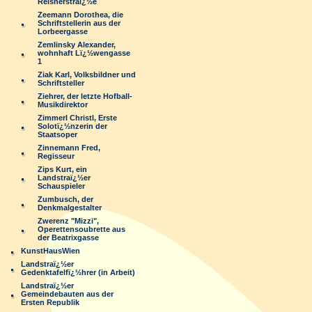
Reisnerstraï¿½e
Zeemann Dorothea, die
Schriftstellerin aus der
Lorbeergasse
Zemlinsky Alexander,
wohnhaft Lï¿½wengasse
1
Ziak Karl, Volksbildner und
Schriftsteller
Ziehrer, der letzte Hofball-
Musikdirektor
Zimmerl Christl, Erste
Solotï¿½nzerin der
Staatsoper
Zinnemann Fred,
Regisseur
Zips Kurt, ein
Landstraï¿½er
Schauspieler
Zumbusch, der
Denkmalgestalter
Zwerenz "Mizzi",
Operettensoubrette aus
der Beatrixgasse
KunstHausWien
Landstraï¿½er
Gedenktafelfï¿½hrer (in Arbeit)
Landstraï¿½er
Gemeindebauten aus der
Ersten Republik