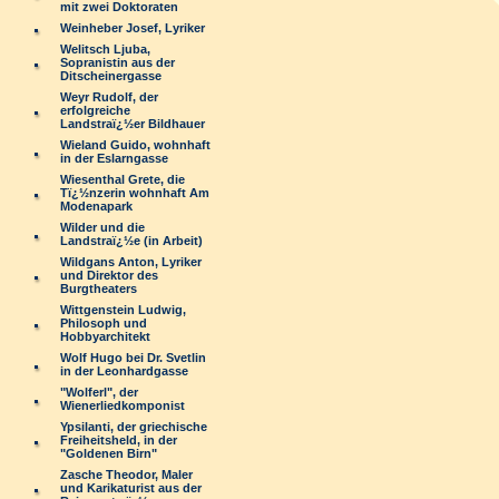
mit zwei Doktoraten
Weinheber Josef, Lyriker
Welitsch Ljuba,
Sopranistin aus der
Ditscheinergasse
Weyr Rudolf, der
erfolgreiche
Landstraï¿½er Bildhauer
Wieland Guido, wohnhaft
in der Eslarngasse
Wiesenthal Grete, die
Tï¿½nzerin wohnhaft Am
Modenapark
Wilder und die
Landstraï¿½e (in Arbeit)
Wildgans Anton, Lyriker
und Direktor des
Burgtheaters
Wittgenstein Ludwig,
Philosoph und
Hobbyarchitekt
Wolf Hugo bei Dr. Svetlin
in der Leonhardgasse
"Wolferl", der
Wienerliedkomponist
Ypsilanti, der griechische
Freiheitsheld, in der
"Goldenen Birn"
Zasche Theodor, Maler
und Karikaturist aus der