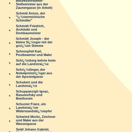
Bezirksvorsteher-
Stellvertreter aus der
Zaunergasse (in Arbeit)
Schmid Anton, der
"ï¿½sterreichische
Schindler"
Schmidt Friedrich,
Architekt und
Dombaumeister
Schmidt Joseph - der
kleine Sï¿½nger mit der
groï¿½en Stimme
Schnorpfeil Karl,
Postbeamter und Maler
Schï¿½nberg kehrte heim
auf die Landstraï¿½e
Schrï¿½dinger, der
Nobelpreistrï¿½ger aus
der Apostelgasse
Schubert und die
Landstraï¿½e
Schuppanzigh Ignaz,
Rasumofsky und
Beethoven
Schuster Franz, ein
Landstraï¿½er
Widerstandskï¿½mpfer
Schwind Moritz, Zeichner
und Maler aus der
Wassergasse
Seidl Johann Gabriel,