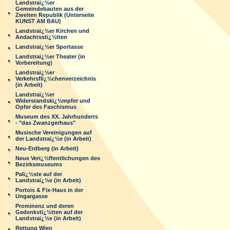
Landstraï¿½er
Gemeindebauten aus der
Zweiten Republik (Unterseite
KUNST AM BAU)
Landstraï¿½er Kirchen und
Andachtsstï¿½tten
Landstraï¿½er Sportasse
Landstraï¿½er Theater (in
Vorbereitung)
Landstraï¿½er
Verkehrsflï¿½chenverzeichnis
(in Arbeit)
Landstraï¿½er
Widerstandskï¿½mpfer und
Opfer des Faschismus
Museum des XX. Jahrhunderts
- "das Zwanzgerhaus"
Musische Vereinigungen auf
der Landstraï¿½e (in Arbeit)
Neu-Erdberg (in Arbeit)
Neue Verï¿½ffentlichungen des
Bezirksmuseums
Palï¿½ste auf der
Landstraï¿½e (in Arbeit)
Portois & Fix-Haus in der
Ungargasse
Prominenz und deren
Gedenkstï¿½tten auf der
Landstraï¿½e (in Arbeit)
Rettung Wien