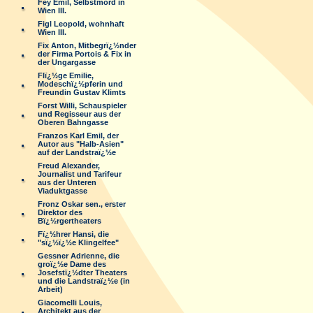
Fey Emil, Selbstmord in
Wien III.
Figl Leopold, wohnhaft
Wien III.
Fix Anton, Mitbegrï¿½nder
der Firma Portois & Fix in
der Ungargasse
Flï¿½ge Emilie,
Modeschï¿½pferin und
Freundin Gustav Klimts
Forst Willi, Schauspieler
und Regisseur aus der
Oberen Bahngasse
Franzos Karl Emil, der
Autor aus "Halb-Asien"
auf der Landstraï¿½e
Freud Alexander,
Journalist und Tarifeur
aus der Unteren
Viaduktgasse
Fronz Oskar sen., erster
Direktor des
Bï¿½rgertheaters
Fï¿½hrer Hansi, die
"sï¿½ï¿½e Klingelfee"
Gessner Adrienne, die
groï¿½e Dame des
Josefstï¿½dter Theaters
und die Landstraï¿½e (in
Arbeit)
Giacomelli Louis,
Architekt aus der