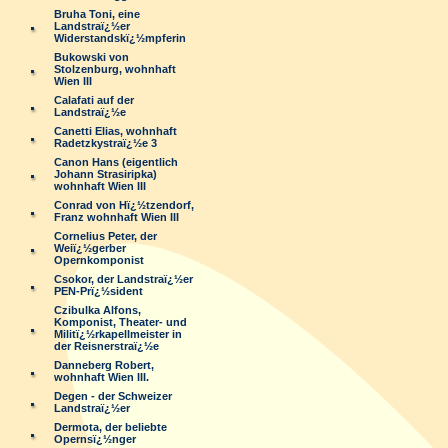
Bruha Toni, eine
Landstraï¿½er
Widerstandskï¿½mpferin
Bukowski von
Stolzenburg, wohnhaft
Wien III
Calafati auf der
Landstraï¿½e
Canetti Elias, wohnhaft
Radetzkystraï¿½e 3
Canon Hans (eigentlich
Johann Strasiripka)
wohnhaft Wien III
Conrad von Hï¿½tzendorf,
Franz wohnhaft Wien III
Cornelius Peter, der
Weiï¿½gerber
Opernkomponist
Csokor, der Landstraï¿½er
PEN-Prï¿½sident
Czibulka Alfons,
Komponist, Theater- und
Militï¿½rkapellmeister in
der Reisnerstraï¿½e
Danneberg Robert,
wohnhaft Wien III.
Degen - der Schweizer
Landstraï¿½er
Dermota, der beliebte
Opernsï¿½nger