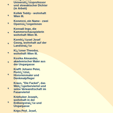
Universitï¿½tsprofessor
und slowakischer Dichter
(in Arbeit)
Kollek Teddy - wohnhaft
Wien III.
Konetzni, ein Name - zwei
Opernsï¿½ngerinnen
Konradi Inge, die
Kammerschauspielerin
wohnhaft Wien III.
Kornhï¿½usel Josef
Georg, wohnhaft auf der
Landstraï¿½e
Kï¿½rner Theodor,
wohnhaft Wien III.
Kostka Alexander,
akademischer Maler aus
der Ungargasse
Krafft Johann Peter,
Portrï¿½tist,
Historienmaler und
Denkmalpfleger
Kraus, "Die Fackel", das
Weiï¿½gerberviertel und
seine Verwandtschaft im
Fasanviertel
Kriehuber Joseph,
wohnhaft in der
Erdbergstraï¿½e und
Ungargasse
Krips Prof. Josef,