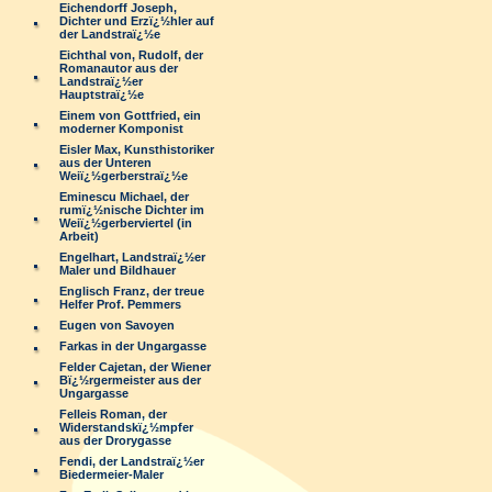
Eichendorff Joseph,
Dichter und Erzï¿½hler auf
der Landstraï¿½e
Eichthal von, Rudolf, der
Romanautor aus der
Landstraï¿½er
Hauptstraï¿½e
Einem von Gottfried, ein
moderner Komponist
Eisler Max, Kunsthistoriker
aus der Unteren
Weiï¿½gerberstraï¿½e
Eminescu Michael, der
rumï¿½nische Dichter im
Weiï¿½gerberviertel (in
Arbeit)
Engelhart, Landstraï¿½er
Maler und Bildhauer
Englisch Franz, der treue
Helfer Prof. Pemmers
Eugen von Savoyen
Farkas in der Ungargasse
Felder Cajetan, der Wiener
Bï¿½rgermeister aus der
Ungargasse
Felleis Roman, der
Widerstandskï¿½mpfer
aus der Drorygasse
Fendi, der Landstraï¿½er
Biedermeier-Maler