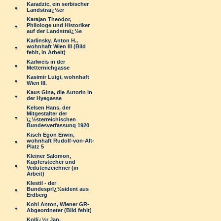
Karadzic, ein serbischer
Landstraï¿½er
Karajan Theodor,
Philologe und Historiker
auf der Landstraï¿½e
Karlinsky, Anton H.,
wohnhaft Wien III (Bild
fehlt, in Arbeit)
Karlweis in der
Metternichgasse
Kasimir Luigi, wohnhaft
Wien III.
Kaus Gina, die Autorin in
der Hyegasse
Kelsen Hans, der
Mitgestalter der
ï¿½sterreichischen
Bundesverfassung 1920
Kisch Egon Erwin,
wohnhaft Rudolf-von-Alt-
Platz 5
Kleiner Salomon,
Kupferstecher und
Vedutenzeichner (in
Arbeit)
Klestil - der
Bundesprï¿½sident aus
Erdberg
Kohl Anton, Wiener GR-
Abgeordneter (Bild fehlt)
Kollï¿½r Jan,