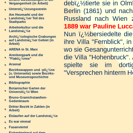
debï¿½tierte sie in Ol
Vergangenheit (in Arbeit)
Unterstï¿½tzungsverein
Berlin (1861) und nach
Am Heumarkt und der
Russland nach Wien z
Landstraï¿½er Teil des
Stadtparks
1889 war Pauline Lucc
Arbeiterkultur und die
Landstraï¿½e
Nun ï¿½bersiedelte di
Archï¿½ologische Grabungen
ihre Villa "Fernblick",
auf Landstraï¿½er Gebiet (in
Arbeit)
wo sie Gesangunterricht
ARENA in St. Marx
Arenbergpark und die
die Villa "Hohenbruck". 
"Flaktï¿½rme"
spielte sie im dor
Arsenal
Bezirkswappen und -plï¿½ne
"Versprechen hinterm H
(s. Unterseite) sowie Bezirks-
und Museumsgeschichte
Bibliographie
Botanischer Garten der
Universitï¿½t Wien
Bruno-Granichstaedten-
Gedenkraum
Dritter Bezirk in Zahlen (in
Arbeit)
Eislaufen auf der Landstraï¿½e
Es war einmal
Fasanviertel
Fiakerdenkmal auf dem