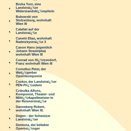
Bruha Toni, eine
Landstraï¿½er
Widerstandskï¿½mpferin
Bukowski von
Stolzenburg, wohnhaft
Wien III
Calafati auf der
Landstraï¿½e
Canetti Elias, wohnhaft
Radetzkystraï¿½e 3
Canon Hans (eigentlich
Johann Strasiripka)
wohnhaft Wien III
Conrad von Hï¿½tzendorf,
Franz wohnhaft Wien III
Cornelius Peter, der
Weiï¿½gerber
Opernkomponist
Csokor, der Landstraï¿½er
PEN-Prï¿½sident
Czibulka Alfons,
Komponist, Theater- und
Militï¿½rkapellmeister in
der Reisnerstraï¿½e
Danneberg Robert,
wohnhaft Wien III.
Degen - der Schweizer
Landstraï¿½er
Dermota, der beliebte
Opernsï¿½nger