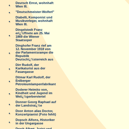
Deutsch Ernst, wohnhaft
Wien III.
"Deutschmeister-Wolferl"
Diabelli, Komponist und
Musikverleger, wohnhaft
Wien III.
Dingelstedt Franz
erï¿½ffnete am 25. Mai
1869 die Wiener
Staatsoper
Dinghofer Franz rief am
12. November 1918 von
der Parlamentsrampe die
Republik
Deutschï¿½sterreich aus
Dirr Rudolf, der
Karikaturist aus der
Fasangasse
Ditmar Karl Rudolf, der
Erdberger
Petroleumlampenfabrikant
Doderer Heimito von,
Kindheit und Jugend im
Weiï¿½gerberviertel
Donner Georg Raphael auf
der Landstraï¿½e
Door Anton alias Doctor,
Konzertpianist (Foto fehlt)
Dopsch Alfons, Historiker
in der Ungargasse
Drach Albert, Jurist und