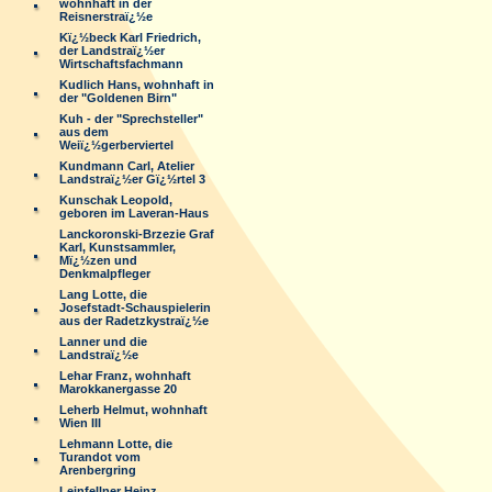
wohnhaft in der
Reisnerstraï¿½e
Kï¿½beck Karl Friedrich,
der Landstraï¿½er
Wirtschaftsfachmann
Kudlich Hans, wohnhaft in
der "Goldenen Birn"
Kuh - der "Sprechsteller"
aus dem
Weiï¿½gerberviertel
Kundmann Carl, Atelier
Landstraï¿½er Gï¿½rtel 3
Kunschak Leopold,
geboren im Laveran-Haus
Lanckoronski-Brzezie Graf
Karl, Kunstsammler,
Mï¿½zen und
Denkmalpfleger
Lang Lotte, die
Josefstadt-Schauspielerin
aus der Radetzkystraï¿½e
Lanner und die
Landstraï¿½e
Lehar Franz, wohnhaft
Marokkanergasse 20
Leherb Helmut, wohnhaft
Wien III
Lehmann Lotte, die
Turandot vom
Arenbergring
Leinfellner Heinz,