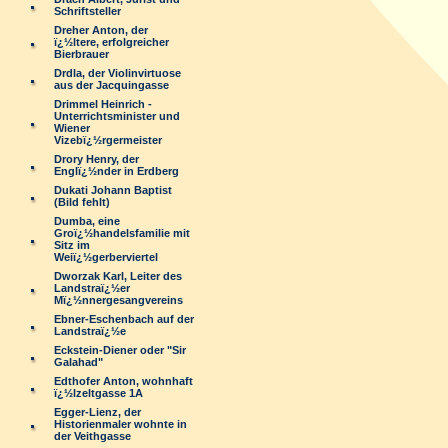
Schriftsteller
Dreher Anton, der
ï¿½ltere, erfolgreicher
Bierbrauer
Drdla, der Violinvirtuose
aus der Jacquingasse
Drimmel Heinrich -
Unterrichtsminister und
Wiener
Vizebï¿½rgermeister
Drory Henry, der
Englï¿½nder in Erdberg
Dukati Johann Baptist
(Bild fehlt)
Dumba, eine
Groï¿½handelsfamilie mit
Sitz im
Weiï¿½gerberviertel
Dworzak Karl, Leiter des
Landstraï¿½er
Mï¿½nnergesangvereins
Ebner-Eschenbach auf der
Landstraï¿½e
Eckstein-Diener oder "Sir
Galahad"
Edthofer Anton, wohnhaft
ï¿½lzeltgasse 1A
Egger-Lienz, der
Historienmaler wohnte in
der Veithgasse