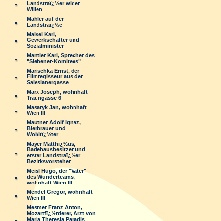
Landstraï¿½er wider
Willen
Mahler auf der
Landstraï¿½e
Maisel Karl,
Gewerkschafter und
Sozialminister
Mantler Karl, Sprecher des
"Siebener-Komitees"
Marischka Ernst, der
Filmregisseur aus der
Salesianergasse
Marx Joseph, wohnhaft
Traungasse 6
Masaryk Jan, wohnhaft
Wien III
Mautner Adolf Ignaz,
Bierbrauer und
Wohltï¿½ter
Mayer Matthï¿½us,
Badehausbesitzer und
erster Landstraï¿½er
Bezirksvorsteher
Meisl Hugo, der "Vater"
des Wunderteams,
wohnhaft Wien III
Mendel Gregor, wohnhaft
Wien III
Mesmer Franz Anton,
Mozartfï¿½rderer, Arzt von
Maria Theresia Paradis