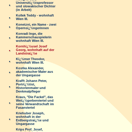
Universitï¿½tsprofessor
und slowakischer Dichter
(in Arbeit)
Kollek Teddy - wohnhaft
Wien III.
Konetzni, ein Name - zwei
Opernsï¿½ngerinnen
Konradi Inge, die
Kammerschauspielerin
wohnhaft Wien III.
Kornhï¿½usel Josef
Georg, wohnhaft auf der
Landstraï¿½e
Kï¿½rner Theodor,
wohnhaft Wien III.
Kostka Alexander,
akademischer Maler aus
der Ungargasse
Krafft Johann Peter,
Portrï¿½tist,
Historienmaler und
Denkmalpfleger
Kraus, "Die Fackel", das
Weiï¿½gerberviertel und
seine Verwandtschaft im
Fasanviertel
Kriehuber Joseph,
wohnhaft in der
Erdbergstraï¿½e und
Ungargasse
Krips Prof. Josef,