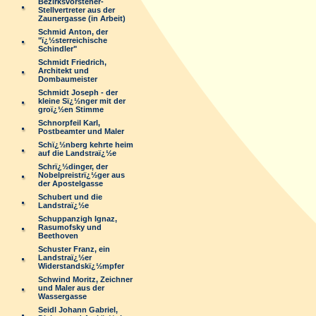
Bezirksvorsteher-
Stellvertreter aus der
Zaunergasse (in Arbeit)
Schmid Anton, der
"ï¿½sterreichische
Schindler"
Schmidt Friedrich,
Architekt und
Dombaumeister
Schmidt Joseph - der
kleine Sï¿½nger mit der
groï¿½en Stimme
Schnorpfeil Karl,
Postbeamter und Maler
Schï¿½nberg kehrte heim
auf die Landstraï¿½e
Schrï¿½dinger, der
Nobelpreistrï¿½ger aus
der Apostelgasse
Schubert und die
Landstraï¿½e
Schuppanzigh Ignaz,
Rasumofsky und
Beethoven
Schuster Franz, ein
Landstraï¿½er
Widerstandskï¿½mpfer
Schwind Moritz, Zeichner
und Maler aus der
Wassergasse
Seidl Johann Gabriel,