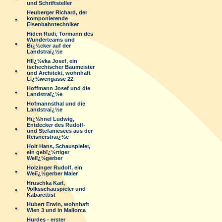
und Schriftsteller
Heuberger Richard, der
komponierende
Eisenbahntechniker
Hiden Rudi, Tormann des
Wunderteams und
Bï¿½cker auf der
Landstraï¿½e
Hlï¿½vka Josef, ein
tschechischer Baumeister
und Architekt, wohnhaft
Lï¿½wengasse 22
Hoffmann Josef und die
Landstraï¿½e
Hofmannsthal und die
Landstraï¿½e
Hï¿½hnel Ludwig,
Entdecker des Rudolf-
und Stefaniesees aus der
Reisnerstraï¿½e
Holt Hans, Schauspieler,
ein gebï¿½rtiger
Weiï¿½gerber
Holzinger Rudolf, ein
Weiï¿½gerber Maler
Hruschka Karl,
Volksschauspieler und
Kabarettist
Hubert Erwin, wohnhaft
Wien 3 und in Mallorca
Hurdes - erster