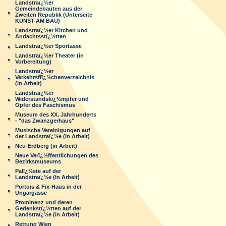
Landstraï¿½er
Gemeindebauten aus der
Zweiten Republik (Unterseite
KUNST AM BAU)
Landstraï¿½er Kirchen und
Andachtsstï¿½tten
Landstraï¿½er Sportasse
Landstraï¿½er Theater (in
Vorbereitung)
Landstraï¿½er
Verkehrsflï¿½chenverzeichnis
(in Arbeit)
Landstraï¿½er
Widerstandskï¿½mpfer und
Opfer des Faschismus
Museum des XX. Jahrhunderts
- "das Zwanzgerhaus"
Musische Vereinigungen auf
der Landstraï¿½e (in Arbeit)
Neu-Erdberg (in Arbeit)
Neue Verï¿½ffentlichungen des
Bezirksmuseums
Palï¿½ste auf der
Landstraï¿½e (in Arbeit)
Portois & Fix-Haus in der
Ungargasse
Prominenz und deren
Gedenkstï¿½tten auf der
Landstraï¿½e (in Arbeit)
Rettung Wien