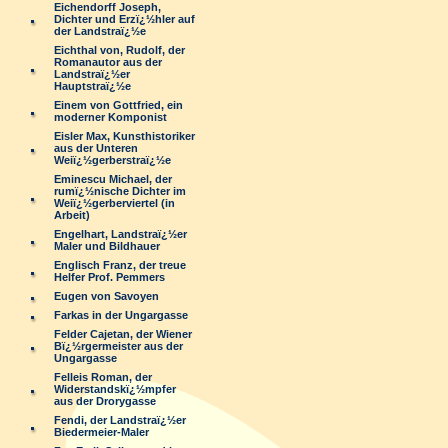
Eichendorff Joseph,
Dichter und Erzï¿½hler auf
der Landstraï¿½e
Eichthal von, Rudolf, der
Romanautor aus der
Landstraï¿½er
Hauptstraï¿½e
Einem von Gottfried, ein
moderner Komponist
Eisler Max, Kunsthistoriker
aus der Unteren
Weiï¿½gerberstraï¿½e
Eminescu Michael, der
rumï¿½nische Dichter im
Weiï¿½gerberviertel (in
Arbeit)
Engelhart, Landstraï¿½er
Maler und Bildhauer
Englisch Franz, der treue
Helfer Prof. Pemmers
Eugen von Savoyen
Farkas in der Ungargasse
Felder Cajetan, der Wiener
Bï¿½rgermeister aus der
Ungargasse
Felleis Roman, der
Widerstandskï¿½mpfer
aus der Drorygasse
Fendi, der Landstraï¿½er
Biedermeier-Maler