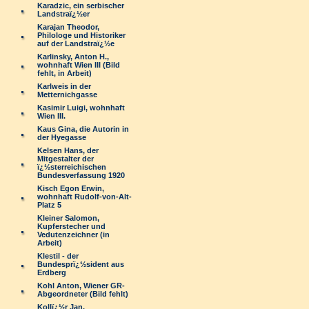
Karadzic, ein serbischer
Landstraï¿½er
Karajan Theodor,
Philologe und Historiker
auf der Landstraï¿½e
Karlinsky, Anton H.,
wohnhaft Wien III (Bild
fehlt, in Arbeit)
Karlweis in der
Metternichgasse
Kasimir Luigi, wohnhaft
Wien III.
Kaus Gina, die Autorin in
der Hyegasse
Kelsen Hans, der
Mitgestalter der
ï¿½sterreichischen
Bundesverfassung 1920
Kisch Egon Erwin,
wohnhaft Rudolf-von-Alt-
Platz 5
Kleiner Salomon,
Kupferstecher und
Vedutenzeichner (in
Arbeit)
Klestil - der
Bundesprï¿½sident aus
Erdberg
Kohl Anton, Wiener GR-
Abgeordneter (Bild fehlt)
Kollï¿½r Jan,