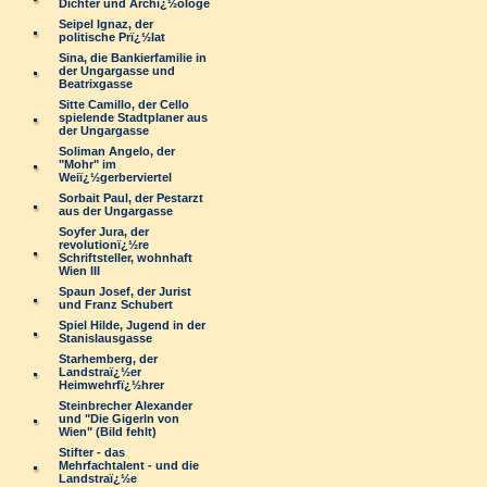
Dichter und Archï¿½ologe
Seipel Ignaz, der
politische Prï¿½lat
Sina, die Bankierfamilie in
der Ungargasse und
Beatrixgasse
Sitte Camillo, der Cello
spielende Stadtplaner aus
der Ungargasse
Soliman Angelo, der
"Mohr" im
Weiï¿½gerberviertel
Sorbait Paul, der Pestarzt
aus der Ungargasse
Soyfer Jura, der
revolutionï¿½re
Schriftsteller, wohnhaft
Wien III
Spaun Josef, der Jurist
und Franz Schubert
Spiel Hilde, Jugend in der
Stanislausgasse
Starhemberg, der
Landstraï¿½er
Heimwehrfï¿½hrer
Steinbrecher Alexander
und "Die Gigerln von
Wien" (Bild fehlt)
Stifter - das
Mehrfachtalent - und die
Landstraï¿½e