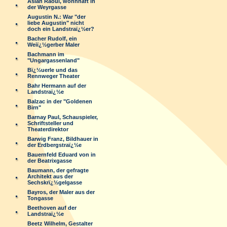
Aslan Raoul, wohnhaft in
der Weyrgasse
Augustin N.: War "der
liebe Augustin" nicht
doch ein Landstraï¿½er?
Bacher Rudolf, ein
Weiï¿½gerber Maler
Bachmann im
"Ungargassenland"
Bï¿½uerle und das
Rennweger Theater
Bahr Hermann auf der
Landstraï¿½e
Balzac in der "Goldenen
Birn"
Barnay Paul, Schauspieler,
Schriftsteller und
Theaterdirektor
Barwig Franz, Bildhauer in
der Erdbergstraï¿½e
Bauernfeld Eduard von in
der Beatrixgasse
Baumann, der gefragte
Architekt aus der
Sechskrï¿½gelgasse
Bayros, der Maler aus der
Tongasse
Beethoven auf der
Landstraï¿½e
Beetz Wilhelm, Gestalter