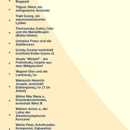
Boppard
Tilgner Viktor, ein
erfolgreicher Architekt
Trakl Georg, ein
expressionistischer
Lyriker
Trentsensky, Gebrï¿½der
und die Mandelbogen
(Bilder fehlen)
Uchatius Franz und die
Stahlbronze
Ucicky Gustav wohnhaft
Gottfried-Keller-Gasse 11
Vesely "Wickerl" - der
Freiheitskï¿½mpfer aus
dem Wildganshof
Wagner Otto und die
Landstraï¿½e
Watteroth Heinrich
Joseph, wohnhaft
Erdbergstraï¿½e 17 (in
Arbeit)
Weber Max Maria v.,
Eisenbahntechniker,
wohnhaft Wien III
Webern Anton v., der
Leiter der
Arbeitersymphonie-
Konzerte
Wehle Peter, Schriftsteller,
Komponist, Kabarettist