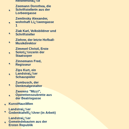
Reisnerstraï¿½e
Zeemann Dorothea, die
Schriftstellerin aus der
Lorbeergasse
Zemlinsky Alexander,
wohnhaft Lï¿½wengasse
1
Ziak Karl, Volksbildner und
Schriftsteller
Ziehrer, der letzte Hofball-
Musikdirektor
Zimmerl Christl, Erste
Solotï¿½nzerin der
Staatsoper
Zinnemann Fred,
Regisseur
Zips Kurt, ein
Landstraï¿½er
Schauspieler
Zumbusch, der
Denkmalgestalter
Zwerenz "Mizzi",
Operettensoubrette aus
der Beatrixgasse
KunstHausWien
Landstraï¿½er
Gedenktafelfï¿½hrer (in Arbeit)
Landstraï¿½er
Gemeindebauten aus der
Ersten Republik