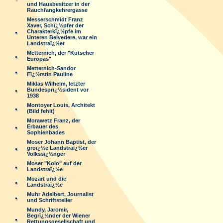
und Hausbesitzer in der
Rauchfangkehrergasse
Messerschmidt Franz
Xaver, Schï¿½pfer der
Charakterkï¿½pfe im
Unteren Belvedere, war ein
Landstraï¿½er
Metternich, der "Kutscher
Europas"
Metternich-Sandor
Fï¿½rstin Pauline
Miklas Wilhelm, letzter
Bundesprï¿½sident vor
1938
Montoyer Louis, Architekt
(Bild fehlt)
Morawetz Franz, der
Erbauer des
Sophienbades
Moser Johann Baptist, der
groï¿½e Landstraï¿½er
Volkssï¿½nger
Moser "Kolo" auf der
Landstraï¿½e
Mozart und die
Landstraï¿½e
Muhr Adelbert, Journalist
und Schriftsteller
Mundy, Jaromir,
Begrï¿½nder der Wiener
Rettungsgesellschaft und