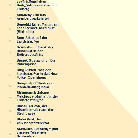
der ï¿½ffentlichen
Bedï¿½rfnisanstalten in
Erdberg
Benatzky und das
Arenbergparkviertel
Benedikt Ernst Martin, ein
bedeutender Journalist
(Bild fehlt)
Berg Alban auf der
Landstraï¿½e
Bernleithner Ernst, der
Historiker in der
Erdbergstraï¿½e
Bienek Gustav und "Die
Rabengasse"
Bing Rudolf, von der
Landstraï¿½e in das New
Yorker Opernhaus
Birago, der Erfinder der
Pionierlaufbrï¿½cke
Birkenstock Johann
Melchior, wohnhaft in der
Erdbergstraï¿½e
Blaas Carl von, der
Historienmaler aus der
Strohgasse
Blaha Paul, der
Volkstheaterdirektor
Blamauer, der Schï¿½pfer
unseres "eisernen
Bestandes"