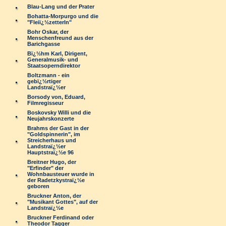
Blau-Lang und der Prater
Bohatta-Morpurgo und die
"Fleiï¿½zetterln"
Bohr Oskar, der
Menschenfreund aus der
Barichgasse
Bï¿½hm Karl, Dirigent,
Generalmusik- und
Staatsoperndirektor
Boltzmann - ein
gebï¿½rtiger
Landstraï¿½er
Borsody von, Eduard,
Filmregisseur
Boskovsky Willi und die
Neujahrskonzerte
Brahms der Gast in der
"Goldspinnerin", im
Streicherhaus und
Landstraï¿½er
Hauptstraï¿½e 96
Breitner Hugo, der
"Erfinder" der
Wohnbausteuer wurde in
der Radetzkystraï¿½e
geboren
Bruckner Anton, der
"Musikant Gottes", auf der
Landstraï¿½e
Bruckner Ferdinand oder
Theodor Tagger