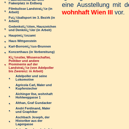
eine Ausstellung mit 
Fiakerplatz in Erdberg
Filmkulisse Landstraï¿½e (in
wohnhaft Wien III
vor.
Arbeit)
Fuï¿½ballsport im 3. Bezirk (in
Arbeit)
Gedenkstï¿½tten, Hauszeichen
und Denkmï¿½ler (in Arbeit)
Hauptmï¿½nzamt
Haus Wittgenstein
Karl-Borromï¿½us-Brunnen
Konzerthaus (in Vorbereitung)
Kï¿½nstler, Wissenschafter,
Politiker und andere
Prominente auf der
Landstraï¿½e (von Adelpoller
bis Zwerenz: in Arbeit)
Adelpoller und seine
Lokomotive
Agricola Carl, Maler und
Kupferstecher
Aichinger Ilse, wohnhaft
Hohlweggasse 1
Althan, Graf Gundacker
Andri Ferdinand, Maler
und Graphiker
Aschbach Joseph, der
Historiker aus der
Lagergasse