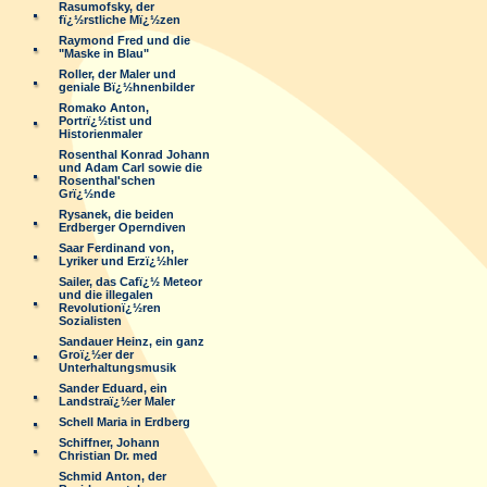
Rasumofsky, der
fï¿½rstliche Mï¿½zen
Raymond Fred und die
"Maske in Blau"
Roller, der Maler und
geniale Bï¿½hnenbilder
Romako Anton,
Portrï¿½tist und
Historienmaler
Rosenthal Konrad Johann
und Adam Carl sowie die
Rosenthal'schen
Grï¿½nde
Rysanek, die beiden
Erdberger Operndiven
Saar Ferdinand von,
Lyriker und Erzï¿½hler
Sailer, das Cafï¿½ Meteor
und die illegalen
Revolutionï¿½ren
Sozialisten
Sandauer Heinz, ein ganz
Groï¿½er der
Unterhaltungsmusik
Sander Eduard, ein
Landstraï¿½er Maler
Schell Maria in Erdberg
Schiffner, Johann
Christian Dr. med
Schmid Anton, der