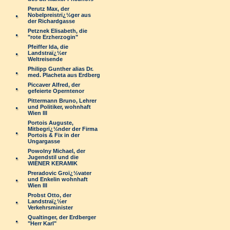
Perutz Max, der
Nobelpreistrï¿½ger aus
der Richardgasse
Petznek Elisabeth, die
"rote Erzherzogin"
Pfeiffer Ida, die
Landstraï¿½er
Weltreisende
Philipp Gunther alias Dr.
med. Placheta aus Erdberg
Piccaver Alfred, der
gefeierte Operntenor
Pittermann Bruno, Lehrer
und Politiker, wohnhaft
Wien III
Portois Auguste,
Mitbegrï¿½nder der Firma
Portois & Fix in der
Ungargasse
Powolny Michael, der
Jugendstil und die
WIENER KERAMIK
Preradovic Groï¿½vater
und Enkelin wohnhaft
Wien III
Probst Otto, der
Landstraï¿½er
Verkehrsminister
Qualtinger, der Erdberger
"Herr Karl"