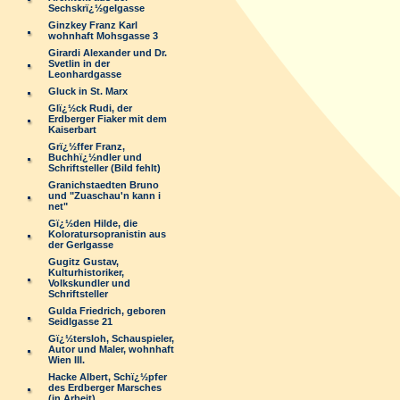
Sechskrï¿½gelgasse
Ginzkey Franz Karl
wohnhaft Mohsgasse 3
Girardi Alexander und Dr.
Svetlin in der
Leonhardgasse
Gluck in St. Marx
Glï¿½ck Rudi, der
Erdberger Fiaker mit dem
Kaiserbart
Grï¿½ffer Franz,
Buchhï¿½ndler und
Schriftsteller (Bild fehlt)
Granichstaedten Bruno
und "Zuaschau'n kann i
net"
Gï¿½den Hilde, die
Koloratursopranistin aus
der Gerlgasse
Gugitz Gustav,
Kulturhistoriker,
Volkskundler und
Schriftsteller
Gulda Friedrich, geboren
Seidlgasse 21
Gï¿½tersloh, Schauspieler,
Autor und Maler, wohnhaft
Wien III.
Hacke Albert, Schï¿½pfer
des Erdberger Marsches
(in Arbeit)