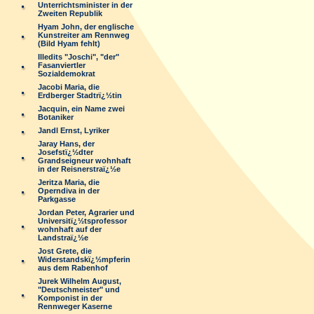
Unterrichtsminister in der
Zweiten Republik
Hyam John, der englische
Kunstreiter am Rennweg
(Bild Hyam fehlt)
Illedits "Joschi", "der"
Fasanviertler
Sozialdemokrat
Jacobi Maria, die
Erdberger Stadtrï¿½tin
Jacquin, ein Name zwei
Botaniker
Jandl Ernst, Lyriker
Jaray Hans, der
Josefstï¿½dter
Grandseigneur wohnhaft
in der Reisnerstraï¿½e
Jeritza Maria, die
Operndiva in der
Parkgasse
Jordan Peter, Agrarier und
Universitï¿½tsprofessor
wohnhaft auf der
Landstraï¿½e
Jost Grete, die
Widerstandskï¿½mpferin
aus dem Rabenhof
Jurek Wilhelm August,
"Deutschmeister" und
Komponist in der
Rennweger Kaserne