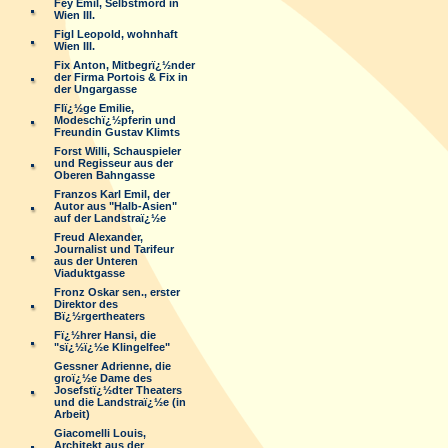
Fey Emil, Selbstmord in
Wien III.
Figl Leopold, wohnhaft
Wien III.
Fix Anton, Mitbegrï¿½nder
der Firma Portois & Fix in
der Ungargasse
Flï¿½ge Emilie,
Modeschï¿½pferin und
Freundin Gustav Klimts
Forst Willi, Schauspieler
und Regisseur aus der
Oberen Bahngasse
Franzos Karl Emil, der
Autor aus "Halb-Asien"
auf der Landstraï¿½e
Freud Alexander,
Journalist und Tarifeur
aus der Unteren
Viaduktgasse
Fronz Oskar sen., erster
Direktor des
Bï¿½rgertheaters
Fï¿½hrer Hansi, die
"sï¿½ï¿½e Klingelfee"
Gessner Adrienne, die
groï¿½e Dame des
Josefstï¿½dter Theaters
und die Landstraï¿½e (in
Arbeit)
Giacomelli Louis,
Architekt aus der