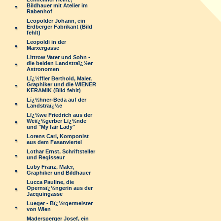
Bildhauer mit Atelier im
Rabenhof
Leopolder Johann, ein
Erdberger Fabrikant (Bild
fehlt)
Leopoldi in der
Marxergasse
Littrow Vater und Sohn -
die beiden Landstraï¿½er
Astronomen
Lï¿½ffler Berthold, Maler,
Graphiker und die WIENER
KERAMIK (Bild fehlt)
Lï¿½hner-Beda auf der
Landstraï¿½e
Lï¿½we Friedrich aus der
Weiï¿½gerber Lï¿½nde
und "My fair Lady"
Lorens Carl, Komponist
aus dem Fasanviertel
Lothar Ernst, Schriftsteller
und Regisseur
Luby Franz, Maler,
Graphiker und Bildhauer
Lucca Pauline, die
Opernsï¿½ngerin aus der
Jacquingasse
Lueger - Bï¿½rgermeister
von Wien
Madersperger Josef, ein