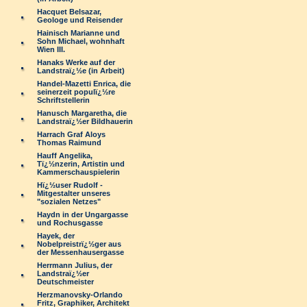
Hacquet Belsazar,
Geologe und Reisender
Hainisch Marianne und
Sohn Michael, wohnhaft
Wien III.
Hanaks Werke auf der
Landstraï¿½e (in Arbeit)
Handel-Mazetti Enrica, die
seinerzeit populï¿½re
Schriftstellerin
Hanusch Margaretha, die
Landstraï¿½er Bildhauerin
Harrach Graf Aloys
Thomas Raimund
Hauff Angelika,
Tï¿½nzerin, Artistin und
Kammerschauspielerin
Hï¿½user Rudolf -
Mitgestalter unseres
"sozialen Netzes"
Haydn in der Ungargasse
und Rochusgasse
Hayek, der
Nobelpreistrï¿½ger aus
der Messenhausergasse
Herrmann Julius, der
Landstraï¿½er
Deutschmeister
Herzmanovsky-Orlando
Fritz, Graphiker, Architekt