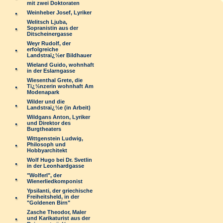
mit zwei Doktoraten
Weinheber Josef, Lyriker
Welitsch Ljuba,
Sopranistin aus der
Ditscheinergasse
Weyr Rudolf, der
erfolgreiche
Landstraï¿½er Bildhauer
Wieland Guido, wohnhaft
in der Eslarngasse
Wiesenthal Grete, die
Tï¿½nzerin wohnhaft Am
Modenapark
Wilder und die
Landstraï¿½e (in Arbeit)
Wildgans Anton, Lyriker
und Direktor des
Burgtheaters
Wittgenstein Ludwig,
Philosoph und
Hobbyarchitekt
Wolf Hugo bei Dr. Svetlin
in der Leonhardgasse
"Wolferl", der
Wienerliedkomponist
Ypsilanti, der griechische
Freiheitsheld, in der
"Goldenen Birn"
Zasche Theodor, Maler
und Karikaturist aus der