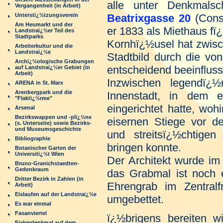
alle unter Denkmalsc
Vergangenheit (in Arbeit)
Unterstï¿½tzungsverein
Beatrixgasse 20
(Cons
Am Heumarkt und der
er 1833 als Miethaus fï
Landstraï¿½er Teil des
Stadtparks
Kornhï¿½usel hat zwis
Arbeiterkultur und die
Landstraï¿½e
Stadtbild durch die vo
Archï¿½ologische Grabungen
entscheidend beeinfluss
auf Landstraï¿½er Gebiet (in
Arbeit)
Inzwischen legendï¿
ARENA in St. Marx
Arenbergpark und die
Innenstadt, in dem 
"Flaktï¿½rme"
eingerichtet hatte, woh
Arsenal
Bezirkswappen und -plï¿½ne
eisernen Stiege vor de
(s. Unterseite) sowie Bezirks-
und Museumsgeschichte
und streitsï¿½chtigen 
Bibliographie
bringen konnte.
Botanischer Garten der
Universitï¿½t Wien
Der Architekt wurde i
Bruno-Granichstaedten-
Gedenkraum
das Grabmal ist noch e
Dritter Bezirk in Zahlen (in
Ehrengrab im Zentralf
Arbeit)
Eislaufen auf der Landstraï¿½e
umgebettet.
Es war einmal
Fasanviertel
ï¿½brigens bereiten w
Fiakerdenkmal auf dem