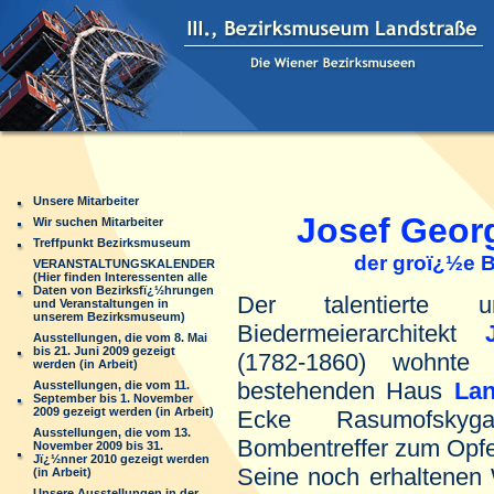
Unsere Mitarbeiter
Josef Georg 
Wir suchen Mitarbeiter
Treffpunkt Bezirksmuseum
der groï¿½e Bie
VERANSTALTUNGSKALENDER
(Hier finden Interessenten alle
Daten von Bezirksfï¿½hrungen
Der talentierte u
und Veranstaltungen in
unserem Bezirksmuseum)
Biedermeierarchitekt
Ausstellungen, die vom 8. Mai
bis 21. Juni 2009 gezeigt
(1782-1860) wohnte
werden (in Arbeit)
bestehenden Haus
Lan
Ausstellungen, die vom 11.
September bis 1. November
2009 gezeigt werden (in Arbeit)
Ecke Rasumofsky
Ausstellungen, die vom 13.
Bombentreffer zum Opfer
November 2009 bis 31.
Jï¿½nner 2010 gezeigt werden
Seine noch erhaltenen 
(in Arbeit)
Unsere Ausstellungen in der