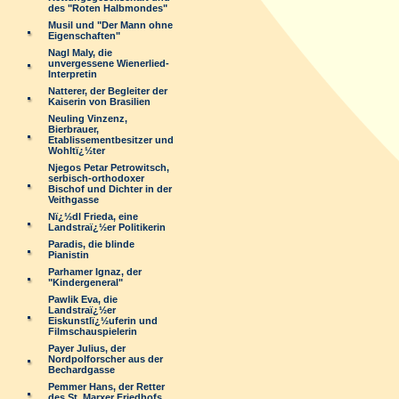
des "Roten Halbmondes"
Musil und "Der Mann ohne
Eigenschaften"
Nagl Maly, die
unvergessene Wienerlied-
Interpretin
Natterer, der Begleiter der
Kaiserin von Brasilien
Neuling Vinzenz,
Bierbrauer,
Etablissementbesitzer und
Wohltï¿½ter
Njegos Petar Petrowitsch,
serbisch-orthodoxer
Bischof und Dichter in der
Veithgasse
Nï¿½dl Frieda, eine
Landstraï¿½er Politikerin
Paradis, die blinde
Pianistin
Parhamer Ignaz, der
"Kindergeneral"
Pawlik Eva, die
Landstraï¿½er
Eiskunstlï¿½uferin und
Filmschauspielerin
Payer Julius, der
Nordpolforscher aus der
Bechardgasse
Pemmer Hans, der Retter
des St. Marxer Friedhofs