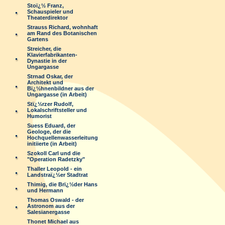
Stoï¿½ Franz,
Schauspieler und
Theaterdirektor
Strauss Richard, wohnhaft
am Rand des Botanischen
Gartens
Streicher, die
Klavierfabrikanten-
Dynastie in der
Ungargasse
Strnad Oskar, der
Architekt und
Bï¿½hnenbildner aus der
Ungargasse (in Arbeit)
Stï¿½rzer Rudolf,
Lokalschriftsteller und
Humorist
Suess Eduard, der
Geologe, der die
Hochquellenwasserleitung
initiierte (in Arbeit)
Szokoll Carl und die
"Operation Radetzky"
Thaller Leopold - ein
Landstraï¿½er Stadtrat
Thimig, die Brï¿½der Hans
und Hermann
Thomas Oswald - der
Astronom aus der
Salesianergasse
Thonet Michael aus