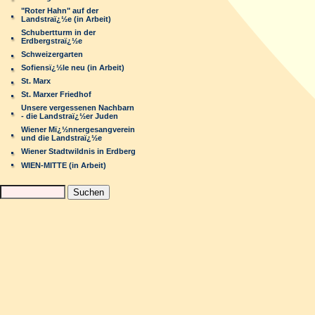
"Roter Hahn" auf der
Landstraï¿½e (in Arbeit)
Schubertturm in der
Erdbergstraï¿½e
Schweizergarten
Sofiensï¿½le neu (in Arbeit)
St. Marx
St. Marxer Friedhof
Unsere vergessenen Nachbarn
- die Landstraï¿½er Juden
Wiener Mï¿½nnergesangverein
und die Landstraï¿½e
Wiener Stadtwildnis in Erdberg
WIEN-MITTE (in Arbeit)