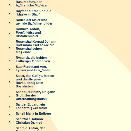
Rasumofsky, der
fï¿½rstliche Mï¿½zen
Raymond Fred und die
"Maske in Blau"
Roller, der Maler und
geniale Bï¿½hnenbilder
Romako Anton,
Portrï¿½tist und
Historienmaler
Rosenthal Konrad Johann
und Adam Carl sowie die
Rosenthal'schen
Grï¿½nde
Rysanek, die beiden
Erdberger Operndiven
Saar Ferdinand von,
Lyriker und Erzï¿½hler
Sailer, das Cafï¿½ Meteor
und die illegalen
Revolutionï¿½ren
Sozialisten
Sandauer Heinz, ein ganz
Groï¿½er der
Unterhaltungsmusik
Sander Eduard, ein
Landstraï¿½er Maler
Schell Maria in Erdberg
Schiffner, Johann
Christian Dr. med
Schmid Anton, der