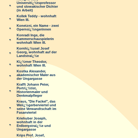
Universitï¿½tsprofessor
und slowakischer Dichter
(in Arbeit)
Kollek Teddy - wohnhaft
Wien III.
Konetzni, ein Name - zwei
Opernsï¿½ngerinnen
Konradi Inge, die
Kammerschauspielerin
wohnhaft Wien III.
Kornhï¿½usel Josef
Georg, wohnhaft auf der
Landstraï¿½e
Kï¿½rner Theodor,
wohnhaft Wien III.
Kostka Alexander,
akademischer Maler aus
der Ungargasse
Krafft Johann Peter,
Portrï¿½tist,
Historienmaler und
Denkmalpfleger
Kraus, "Die Fackel", das
Weiï¿½gerberviertel und
seine Verwandtschaft im
Fasanviertel
Kriehuber Joseph,
wohnhaft in der
Erdbergstraï¿½e und
Ungargasse
Krips Prof. Josef,