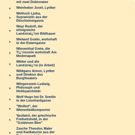
mit zwei Doktoraten
Weinheber Josef, Lyriker
Welitsch Ljuba,
Sopranistin aus der
Ditscheinergasse
Weyr Rudolf, der
erfolgreiche
Landstraï¿½er Bildhauer
Wieland Guido, wohnhaft
in der Eslarngasse
Wiesenthal Grete, die
Tï¿½nzerin wohnhaft Am
Modenapark
Wilder und die
Landstraï¿½e (in Arbeit)
Wildgans Anton, Lyriker
und Direktor des
Burgtheaters
Wittgenstein Ludwig,
Philosoph und
Hobbyarchitekt
Wolf Hugo bei Dr. Svetlin
in der Leonhardgasse
"Wolferl", der
Wienerliedkomponist
Ypsilanti, der griechische
Freiheitsheld, in der
"Goldenen Birn"
Zasche Theodor, Maler
und Karikaturist aus der