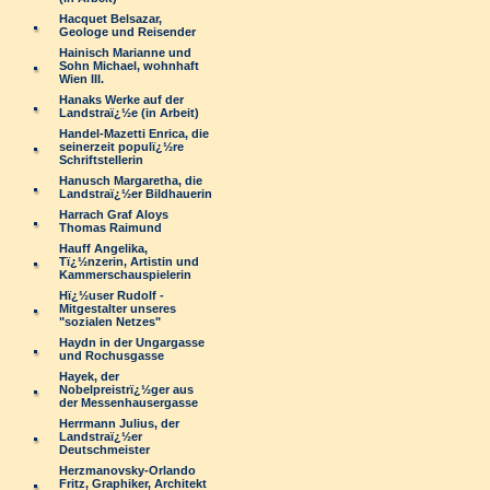
Hacquet Belsazar,
Geologe und Reisender
Hainisch Marianne und
Sohn Michael, wohnhaft
Wien III.
Hanaks Werke auf der
Landstraï¿½e (in Arbeit)
Handel-Mazetti Enrica, die
seinerzeit populï¿½re
Schriftstellerin
Hanusch Margaretha, die
Landstraï¿½er Bildhauerin
Harrach Graf Aloys
Thomas Raimund
Hauff Angelika,
Tï¿½nzerin, Artistin und
Kammerschauspielerin
Hï¿½user Rudolf -
Mitgestalter unseres
"sozialen Netzes"
Haydn in der Ungargasse
und Rochusgasse
Hayek, der
Nobelpreistrï¿½ger aus
der Messenhausergasse
Herrmann Julius, der
Landstraï¿½er
Deutschmeister
Herzmanovsky-Orlando
Fritz, Graphiker, Architekt