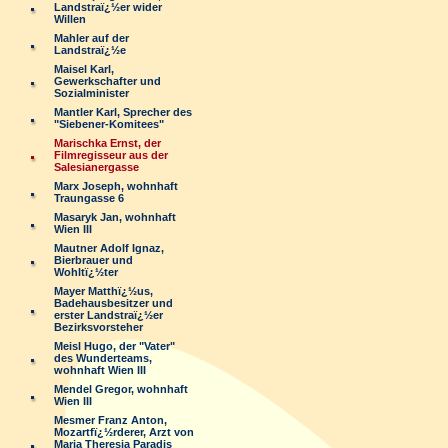
Landstraï¿½er wider
Willen
Mahler auf der
Landstraï¿½e
Maisel Karl,
Gewerkschafter und
Sozialminister
Mantler Karl, Sprecher des
"Siebener-Komitees"
Marischka Ernst, der
Filmregisseur aus der
Salesianergasse
Marx Joseph, wohnhaft
Traungasse 6
Masaryk Jan, wohnhaft
Wien III
Mautner Adolf Ignaz,
Bierbrauer und
Wohltï¿½ter
Mayer Matthï¿½us,
Badehausbesitzer und
erster Landstraï¿½er
Bezirksvorsteher
Meisl Hugo, der "Vater"
des Wunderteams,
wohnhaft Wien III
Mendel Gregor, wohnhaft
Wien III
Mesmer Franz Anton,
Mozartfï¿½rderer, Arzt von
Maria Theresia Paradis