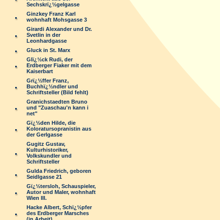
Sechskrï¿½gelgasse
Ginzkey Franz Karl
wohnhaft Mohsgasse 3
Girardi Alexander und Dr.
Svetlin in der
Leonhardgasse
Gluck in St. Marx
Glï¿½ck Rudi, der
Erdberger Fiaker mit dem
Kaiserbart
Grï¿½ffer Franz,
Buchhï¿½ndler und
Schriftsteller (Bild fehlt)
Granichstaedten Bruno
und "Zuaschau'n kann i
net"
Gï¿½den Hilde, die
Koloratursopranistin aus
der Gerlgasse
Gugitz Gustav,
Kulturhistoriker,
Volkskundler und
Schriftsteller
Gulda Friedrich, geboren
Seidlgasse 21
Gï¿½tersloh, Schauspieler,
Autor und Maler, wohnhaft
Wien III.
Hacke Albert, Schï¿½pfer
des Erdberger Marsches
(in Arbeit)