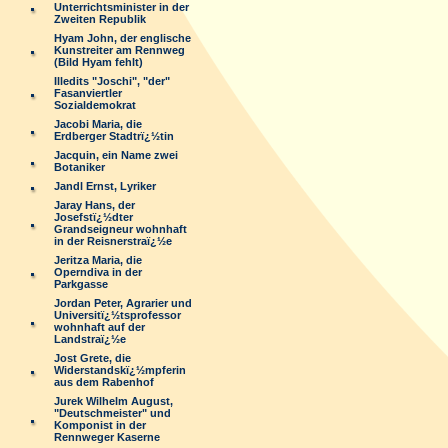
Unterrichtsminister in der
Zweiten Republik
Hyam John, der englische
Kunstreiter am Rennweg
(Bild Hyam fehlt)
Illedits "Joschi", "der"
Fasanviertler
Sozialdemokrat
Jacobi Maria, die
Erdberger Stadtrï¿½tin
Jacquin, ein Name zwei
Botaniker
Jandl Ernst, Lyriker
Jaray Hans, der
Josefstï¿½dter
Grandseigneur wohnhaft
in der Reisnerstraï¿½e
Jeritza Maria, die
Operndiva in der
Parkgasse
Jordan Peter, Agrarier und
Universitï¿½tsprofessor
wohnhaft auf der
Landstraï¿½e
Jost Grete, die
Widerstandskï¿½mpferin
aus dem Rabenhof
Jurek Wilhelm August,
"Deutschmeister" und
Komponist in der
Rennweger Kaserne