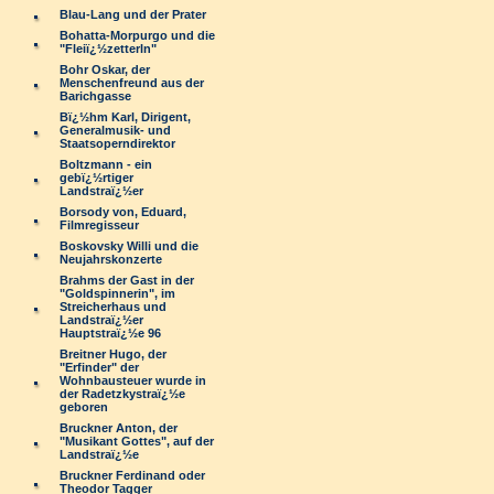
Blau-Lang und der Prater
Bohatta-Morpurgo und die
"Fleiï¿½zetterln"
Bohr Oskar, der
Menschenfreund aus der
Barichgasse
Bï¿½hm Karl, Dirigent,
Generalmusik- und
Staatsoperndirektor
Boltzmann - ein
gebï¿½rtiger
Landstraï¿½er
Borsody von, Eduard,
Filmregisseur
Boskovsky Willi und die
Neujahrskonzerte
Brahms der Gast in der
"Goldspinnerin", im
Streicherhaus und
Landstraï¿½er
Hauptstraï¿½e 96
Breitner Hugo, der
"Erfinder" der
Wohnbausteuer wurde in
der Radetzkystraï¿½e
geboren
Bruckner Anton, der
"Musikant Gottes", auf der
Landstraï¿½e
Bruckner Ferdinand oder
Theodor Tagger