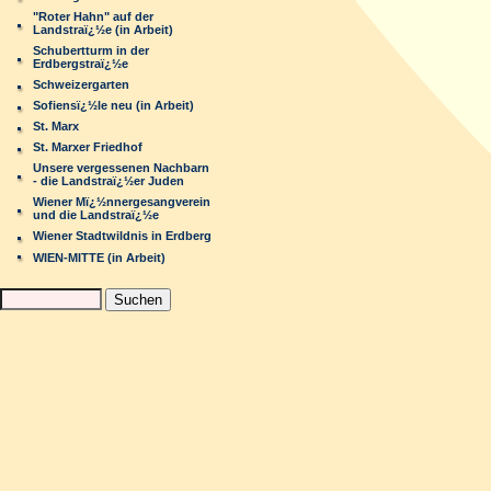
"Roter Hahn" auf der
Landstraï¿½e (in Arbeit)
Schubertturm in der
Erdbergstraï¿½e
Schweizergarten
Sofiensï¿½le neu (in Arbeit)
St. Marx
St. Marxer Friedhof
Unsere vergessenen Nachbarn
- die Landstraï¿½er Juden
Wiener Mï¿½nnergesangverein
und die Landstraï¿½e
Wiener Stadtwildnis in Erdberg
WIEN-MITTE (in Arbeit)