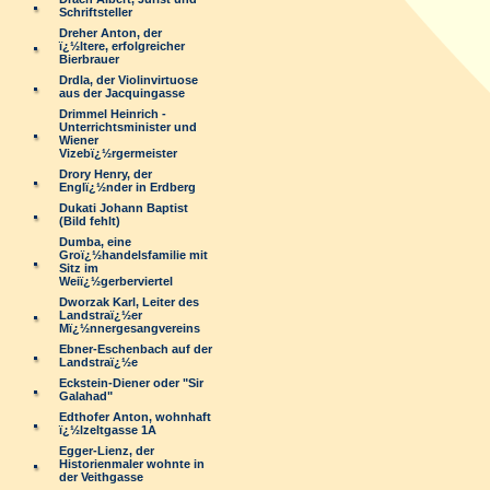
Schriftsteller
Dreher Anton, der
ï¿½ltere, erfolgreicher
Bierbrauer
Drdla, der Violinvirtuose
aus der Jacquingasse
Drimmel Heinrich -
Unterrichtsminister und
Wiener
Vizebï¿½rgermeister
Drory Henry, der
Englï¿½nder in Erdberg
Dukati Johann Baptist
(Bild fehlt)
Dumba, eine
Groï¿½handelsfamilie mit
Sitz im
Weiï¿½gerberviertel
Dworzak Karl, Leiter des
Landstraï¿½er
Mï¿½nnergesangvereins
Ebner-Eschenbach auf der
Landstraï¿½e
Eckstein-Diener oder "Sir
Galahad"
Edthofer Anton, wohnhaft
ï¿½lzeltgasse 1A
Egger-Lienz, der
Historienmaler wohnte in
der Veithgasse