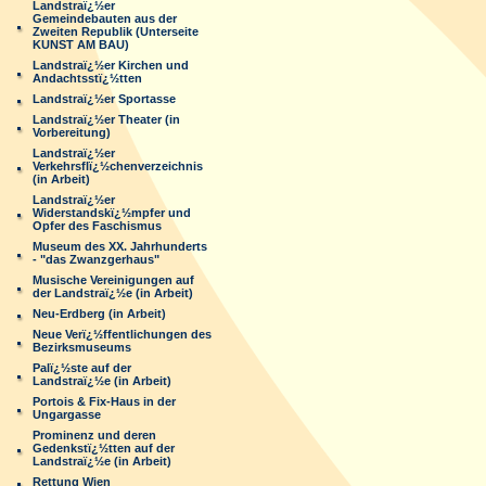
Landstraï¿½er
Gemeindebauten aus der
Zweiten Republik (Unterseite
KUNST AM BAU)
Landstraï¿½er Kirchen und
Andachtsstï¿½tten
Landstraï¿½er Sportasse
Landstraï¿½er Theater (in
Vorbereitung)
Landstraï¿½er
Verkehrsflï¿½chenverzeichnis
(in Arbeit)
Landstraï¿½er
Widerstandskï¿½mpfer und
Opfer des Faschismus
Museum des XX. Jahrhunderts
- "das Zwanzgerhaus"
Musische Vereinigungen auf
der Landstraï¿½e (in Arbeit)
Neu-Erdberg (in Arbeit)
Neue Verï¿½ffentlichungen des
Bezirksmuseums
Palï¿½ste auf der
Landstraï¿½e (in Arbeit)
Portois & Fix-Haus in der
Ungargasse
Prominenz und deren
Gedenkstï¿½tten auf der
Landstraï¿½e (in Arbeit)
Rettung Wien