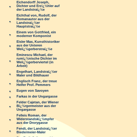
Eichendorff Joseph,
Dichter und Erzï¿½hler auf
der Landstraï¿½e
Eichthal von, Rudolf, der
Romanautor aus der
Landstraï¿½er
Hauptstraï¿½e
Einem von Gottfried, ein
moderner Komponist
Eisler Max, Kunsthistoriker
aus der Unteren
Weiï¿½gerberstraï¿½e
Eminescu Michael, der
rumï¿½nische Dichter im
Weiï¿½gerberviertel (in
Arbeit)
Engelhart, Landstraï¿½er
Maler und Bildhauer
Englisch Franz, der treue
Helfer Prof. Pemmers
Eugen von Savoyen
Farkas in der Ungargasse
Felder Cajetan, der Wiener
Bï¿½rgermeister aus der
Ungargasse
Felleis Roman, der
Widerstandskï¿½mpfer
aus der Drorygasse
Fendi, der Landstraï¿½er
Biedermeier-Maler