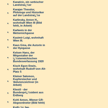
Karadzic, ein serbischer
Landstraï¿½er
Karajan Theodor,
Philologe und Historiker
auf der Landstraï¿½e
Karlinsky, Anton H.,
wohnhaft Wien III (Bild
fehlt, in Arbeit)
Karlweis in der
Metternichgasse
Kasimir Luigi, wohnhaft
Wien III.
Kaus Gina, die Autorin in
der Hyegasse
Kelsen Hans, der
Mitgestalter der
ï¿½sterreichischen
Bundesverfassung 1920
Kisch Egon Erwin,
wohnhaft Rudolf-von-Alt-
Platz 5
Kleiner Salomon,
Kupferstecher und
Vedutenzeichner (in
Arbeit)
Klestil - der
Bundesprï¿½sident aus
Erdberg
Kohl Anton, Wiener GR-
Abgeordneter (Bild fehlt)
Kollï¿½r Jan,