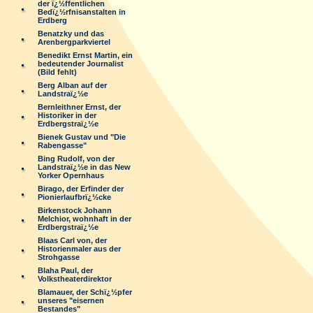
der ï¿½ffentlichen
Bedï¿½rfnisanstalten in
Erdberg
Benatzky und das
Arenbergparkviertel
Benedikt Ernst Martin, ein
bedeutender Journalist
(Bild fehlt)
Berg Alban auf der
Landstraï¿½e
Bernleithner Ernst, der
Historiker in der
Erdbergstraï¿½e
Bienek Gustav und "Die
Rabengasse"
Bing Rudolf, von der
Landstraï¿½e in das New
Yorker Opernhaus
Birago, der Erfinder der
Pionierlaufbrï¿½cke
Birkenstock Johann
Melchior, wohnhaft in der
Erdbergstraï¿½e
Blaas Carl von, der
Historienmaler aus der
Strohgasse
Blaha Paul, der
Volkstheaterdirektor
Blamauer, der Schï¿½pfer
unseres "eisernen
Bestandes"