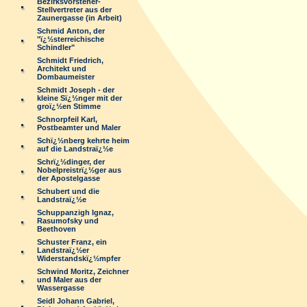
Bezirksvorsteher-
Stellvertreter aus der
Zaunergasse (in Arbeit)
Schmid Anton, der
"ï¿½sterreichische
Schindler"
Schmidt Friedrich,
Architekt und
Dombaumeister
Schmidt Joseph - der
kleine Sï¿½nger mit der
groï¿½en Stimme
Schnorpfeil Karl,
Postbeamter und Maler
Schï¿½nberg kehrte heim
auf die Landstraï¿½e
Schrï¿½dinger, der
Nobelpreistrï¿½ger aus
der Apostelgasse
Schubert und die
Landstraï¿½e
Schuppanzigh Ignaz,
Rasumofsky und
Beethoven
Schuster Franz, ein
Landstraï¿½er
Widerstandskï¿½mpfer
Schwind Moritz, Zeichner
und Maler aus der
Wassergasse
Seidl Johann Gabriel,