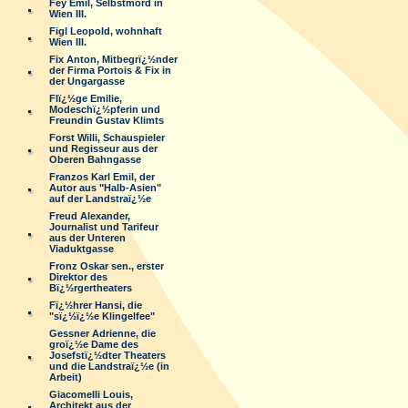
Fey Emil, Selbstmord in
Wien III.
Figl Leopold, wohnhaft
Wien III.
Fix Anton, Mitbegrï¿½nder
der Firma Portois & Fix in
der Ungargasse
Flï¿½ge Emilie,
Modeschï¿½pferin und
Freundin Gustav Klimts
Forst Willi, Schauspieler
und Regisseur aus der
Oberen Bahngasse
Franzos Karl Emil, der
Autor aus "Halb-Asien"
auf der Landstraï¿½e
Freud Alexander,
Journalist und Tarifeur
aus der Unteren
Viaduktgasse
Fronz Oskar sen., erster
Direktor des
Bï¿½rgertheaters
Fï¿½hrer Hansi, die
"sï¿½ï¿½e Klingelfee"
Gessner Adrienne, die
groï¿½e Dame des
Josefstï¿½dter Theaters
und die Landstraï¿½e (in
Arbeit)
Giacomelli Louis,
Architekt aus der