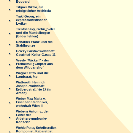
Boppard
Tilgner Viktor, ein
erfolgreicher Architekt
Trakl Georg, ein
expressionistischer
Lyriker
Trentsensky, Gebrï¿½der
und die Mandelbogen
(Bilder fehlen)
Uchatius Franz und die
Stahlbronze
Ucicky Gustav wohnhaft
Gottfried-Keller-Gasse 11
Vesely "Wickerl" - der
Freiheitskï¿½mpfer aus
dem Wildganshof
Wagner Otto und die
Landstraï¿½e
Watteroth Heinrich
Joseph, wohnhaft
Erdbergstraï¿½e 17 (in
Arbeit)
Weber Max Maria v.,
Eisenbahntechniker,
wohnhaft Wien III
Webern Anton v., der
Leiter der
Arbeitersymphonie-
Konzerte
Wehle Peter, Schriftsteller,
Komponist, Kabarettist