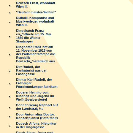
Deutsch Ernst, wohnhaft
Wien III.
"Deutschmeister-Wolferl"
Diabelli, Komponist und
Musikverleger, wohnhaft
Wien III.
Dingelstedt Franz
erï¿½ffnete am 25. Mai
1869 die Wiener
Staatsoper
Dinghofer Franz rief am
12. November 1918 von
der Parlamentsrampe die
Republik
Deutschï¿½sterreich aus
Dirr Rudolf, der
Karikaturist aus der
Fasangasse
Ditmar Karl Rudolf, der
Erdberger
Petroleumlampenfabrikant
Doderer Heimito von,
Kindheit und Jugend im
Weiï¿½gerberviertel
Donner Georg Raphael auf
der Landstraï¿½e
Door Anton alias Doctor,
Konzertpianist (Foto fehlt)
Dopsch Alfons, Historiker
in der Ungargasse
Drach Albert, Jurist und