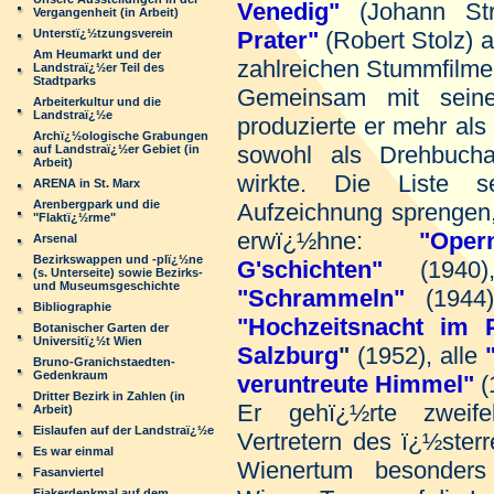
Venedig"
(Johann St
Vergangenheit (in Arbeit)
Unterstï¿½tzungsverein
Prater"
(Robert Stolz) au
Am Heumarkt und der
zahlreichen Stummfilme
Landstraï¿½er Teil des
Stadtparks
Gemeinsam mit sein
Arbeiterkultur und die
Landstraï¿½e
produzierte er mehr als
Archï¿½ologische Grabungen
sowohl als Drehbucha
auf Landstraï¿½er Gebiet (in
Arbeit)
wirkte. Die Liste 
ARENA in St. Marx
Arenbergpark und die
Aufzeichnung sprengen,
"Flaktï¿½rme"
erwï¿½hne:
"Opern
Arsenal
Bezirkswappen und -plï¿½ne
G'schichten"
(1940
(s. Unterseite) sowie Bezirks-
und Museumsgeschichte
"Schrammeln"
(1944
Bibliographie
"Hochzeitsnacht im 
Botanischer Garten der
Universitï¿½t Wien
Salzburg
"
(1952), alle
Bruno-Granichstaedten-
Gedenkraum
veruntreute Himmel"
(
Dritter Bezirk in Zahlen (in
Er gehï¿½rte zweif
Arbeit)
Eislaufen auf der Landstraï¿½e
Vertretern des ï¿½ster
Es war einmal
Wienertum besonder
Fasanviertel
Fiakerdenkmal auf dem