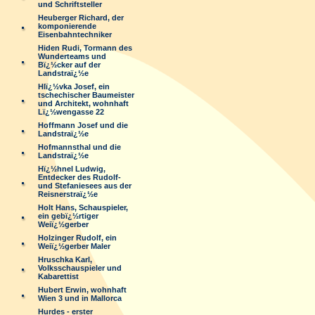
und Schriftsteller
Heuberger Richard, der
komponierende
Eisenbahntechniker
Hiden Rudi, Tormann des
Wunderteams und
Bï¿½cker auf der
Landstraï¿½e
Hlï¿½vka Josef, ein
tschechischer Baumeister
und Architekt, wohnhaft
Lï¿½wengasse 22
Hoffmann Josef und die
Landstraï¿½e
Hofmannsthal und die
Landstraï¿½e
Hï¿½hnel Ludwig,
Entdecker des Rudolf-
und Stefaniesees aus der
Reisnerstraï¿½e
Holt Hans, Schauspieler,
ein gebï¿½rtiger
Weiï¿½gerber
Holzinger Rudolf, ein
Weiï¿½gerber Maler
Hruschka Karl,
Volksschauspieler und
Kabarettist
Hubert Erwin, wohnhaft
Wien 3 und in Mallorca
Hurdes - erster