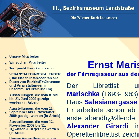
Unsere Mitarbeiter
Ernst Mari
Wir suchen Mitarbeiter
Treffpunkt Bezirksmuseum
der Filmregisseur aus de
VERANSTALTUNGSKALENDER
(Hier finden Interessenten alle
Daten von Bezirksfï¿½hrungen
Der Librettist 
und Veranstaltungen in
unserem Bezirksmuseum)
Marischka
(1893-1963)
Ausstellungen, die vom 8. Mai
bis 21. Juni 2009 gezeigt
Haus
Salesianergasse
werden (in Arbeit)
Er arbeitete schon ab
Ausstellungen, die vom 11.
September bis 1. November
2009 gezeigt werden (in Arbeit)
erste abendfï¿½llende
Ausstellungen, die vom 13.
Alexander Girardi
in
November 2009 bis 31.
Jï¿½nner 2010 gezeigt werden
Operettenlibrettist zeic
(in Arbeit)
Unsere Ausstellungen in der