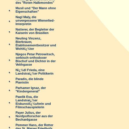
des "Roten Halbmondes"
Musil und "Der Mann ohne
Eigenschaften"
Nagl Maly, die
unvergessene Wienerlied-
Interpretin
Natterer, der Begleiter der
Kaiserin von Brasilien
Neuling Vinzenz,
Bierbrauer,
Etablissementbesitzer und
Wohltï¿½ter
Njegos Petar Petrowitsch,
serbisch-orthodoxer
Bischof und Dichter in der
Veithgasse
Nï¿½dl Frieda, eine
Landstraï¿½er Politikerin
Paradis, die blinde
Pianistin
Parhamer Ignaz, der
"Kindergeneral"
Pawlik Eva, die
Landstraï¿½er
Eiskunstlï¿½uferin und
Filmschauspielerin
Payer Julius, der
Nordpolforscher aus der
Bechardgasse
Pemmer Hans, der Retter
des St. Marxer Friedhofs