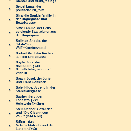
Dichter und Archï¿½ologe
Seipel Ignaz, der
politische Prï¿½lat
Sina, die Bankierfamilie in
der Ungargasse und
Beatrixgasse
Sitte Camillo, der Cello
spielende Stadtplaner aus
der Ungargasse
Soliman Angelo, der
"Mohr" im
Weiï¿½gerberviertel
Sorbait Paul, der Pestarzt
aus der Ungargasse
Soyfer Jura, der
revolutionï¿½re
Schriftsteller, wohnhaft
Wien III
Spaun Josef, der Jurist
und Franz Schubert
Spiel Hilde, Jugend in der
Stanislausgasse
Starhemberg, der
Landstraï¿½er
Heimwehrfï¿½hrer
Steinbrecher Alexander
und "Die Gigerln von
Wien" (Bild fehlt)
Stifter - das
Mehrfachtalent - und die
Landstraï¿½e