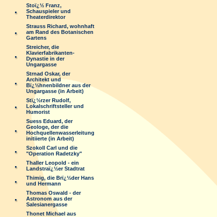
Stoï¿½ Franz,
Schauspieler und
Theaterdirektor
Strauss Richard, wohnhaft
am Rand des Botanischen
Gartens
Streicher, die
Klavierfabrikanten-
Dynastie in der
Ungargasse
Strnad Oskar, der
Architekt und
Bï¿½hnenbildner aus der
Ungargasse (in Arbeit)
Stï¿½rzer Rudolf,
Lokalschriftsteller und
Humorist
Suess Eduard, der
Geologe, der die
Hochquellenwasserleitung
initiierte (in Arbeit)
Szokoll Carl und die
"Operation Radetzky"
Thaller Leopold - ein
Landstraï¿½er Stadtrat
Thimig, die Brï¿½der Hans
und Hermann
Thomas Oswald - der
Astronom aus der
Salesianergasse
Thonet Michael aus