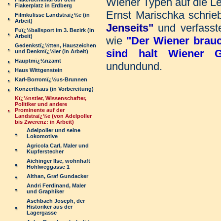
Wiener Typen auf die L
Fiakerplatz in Erdberg
Ernst Marischka schr
Filmkulisse Landstraï¿½e (in
Arbeit)
Jenseits"
und verfasste
Fuï¿½ballsport im 3. Bezirk (in
Arbeit)
wie
"Der Wiener brau
Gedenkstï¿½tten, Hauszeichen
sind halt Wiener
G
und Denkmï¿½ler (in Arbeit)
Hauptmï¿½nzamt
undundund.
Haus Wittgenstein
Karl-Borromï¿½us-Brunnen
Konzerthaus (in Vorbereitung)
Kï¿½nstler, Wissenschafter,
Politiker und andere
Prominente auf der
Landstraï¿½e (von Adelpoller
bis Zwerenz: in Arbeit)
Adelpoller und seine
Lokomotive
Agricola Carl, Maler und
Kupferstecher
Aichinger Ilse, wohnhaft
Hohlweggasse 1
Althan, Graf Gundacker
Andri Ferdinand, Maler
und Graphiker
Aschbach Joseph, der
Historiker aus der
Lagergasse