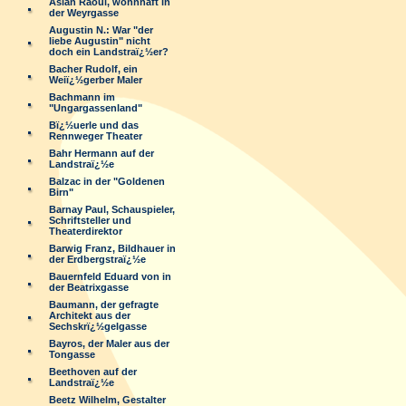
Aslan Raoul, wohnhaft in
der Weyrgasse
Augustin N.: War "der
liebe Augustin" nicht
doch ein Landstraï¿½er?
Bacher Rudolf, ein
Weiï¿½gerber Maler
Bachmann im
"Ungargassenland"
Bï¿½uerle und das
Rennweger Theater
Bahr Hermann auf der
Landstraï¿½e
Balzac in der "Goldenen
Birn"
Barnay Paul, Schauspieler,
Schriftsteller und
Theaterdirektor
Barwig Franz, Bildhauer in
der Erdbergstraï¿½e
Bauernfeld Eduard von in
der Beatrixgasse
Baumann, der gefragte
Architekt aus der
Sechskrï¿½gelgasse
Bayros, der Maler aus der
Tongasse
Beethoven auf der
Landstraï¿½e
Beetz Wilhelm, Gestalter