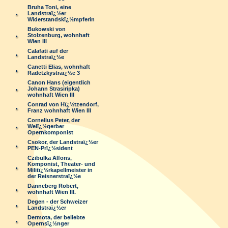
Bruha Toni, eine
Landstraï¿½er
Widerstandskï¿½mpferin
Bukowski von
Stolzenburg, wohnhaft
Wien III
Calafati auf der
Landstraï¿½e
Canetti Elias, wohnhaft
Radetzkystraï¿½e 3
Canon Hans (eigentlich
Johann Strasiripka)
wohnhaft Wien III
Conrad von Hï¿½tzendorf,
Franz wohnhaft Wien III
Cornelius Peter, der
Weiï¿½gerber
Opernkomponist
Csokor, der Landstraï¿½er
PEN-Prï¿½sident
Czibulka Alfons,
Komponist, Theater- und
Militï¿½rkapellmeister in
der Reisnerstraï¿½e
Danneberg Robert,
wohnhaft Wien III.
Degen - der Schweizer
Landstraï¿½er
Dermota, der beliebte
Opernsï¿½nger