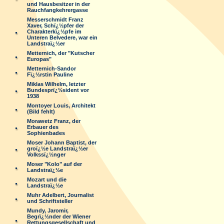
und Hausbesitzer in der
Rauchfangkehrergasse
Messerschmidt Franz
Xaver, Schï¿½pfer der
Charakterkï¿½pfe im
Unteren Belvedere, war ein
Landstraï¿½er
Metternich, der "Kutscher
Europas"
Metternich-Sandor
Fï¿½rstin Pauline
Miklas Wilhelm, letzter
Bundesprï¿½sident vor
1938
Montoyer Louis, Architekt
(Bild fehlt)
Morawetz Franz, der
Erbauer des
Sophienbades
Moser Johann Baptist, der
groï¿½e Landstraï¿½er
Volkssï¿½nger
Moser "Kolo" auf der
Landstraï¿½e
Mozart und die
Landstraï¿½e
Muhr Adelbert, Journalist
und Schriftsteller
Mundy, Jaromir,
Begrï¿½nder der Wiener
Rettungsgesellschaft und