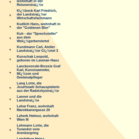
wohnhaft in der
Reisnerstraï¿½e
Kï¿½beck Karl Friedrich,
der Landstraï¿½er
Wirtschaftsfachmann
Kudlich Hans, wohnhaft in
der "Goldenen Birn"
Kuh - der "Sprechsteller"
aus dem
Weiï¿½gerberviertel
Kundmann Carl, Atelier
Landstraï¿½er Gï¿½rtel 3
Kunschak Leopold,
geboren im Laveran-Haus
Lanckoronski-Brzezie Graf
Karl, Kunstsammler,
Mï¿½zen und
Denkmalpfleger
Lang Lotte, die
Josefstadt-Schauspielerin
aus der Radetzkystraï¿½e
Lanner und die
Landstraï¿½e
Lehar Franz, wohnhaft
Marokkanergasse 20
Leherb Helmut, wohnhaft
Wien III
Lehmann Lotte, die
Turandot vom
Arenbergring
Leinfellner Heinz,