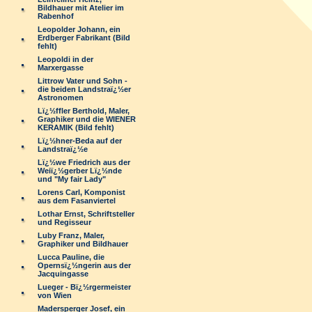
Bildhauer mit Atelier im
Rabenhof
Leopolder Johann, ein
Erdberger Fabrikant (Bild
fehlt)
Leopoldi in der
Marxergasse
Littrow Vater und Sohn -
die beiden Landstraï¿½er
Astronomen
Lï¿½ffler Berthold, Maler,
Graphiker und die WIENER
KERAMIK (Bild fehlt)
Lï¿½hner-Beda auf der
Landstraï¿½e
Lï¿½we Friedrich aus der
Weiï¿½gerber Lï¿½nde
und "My fair Lady"
Lorens Carl, Komponist
aus dem Fasanviertel
Lothar Ernst, Schriftsteller
und Regisseur
Luby Franz, Maler,
Graphiker und Bildhauer
Lucca Pauline, die
Opernsï¿½ngerin aus der
Jacquingasse
Lueger - Bï¿½rgermeister
von Wien
Madersperger Josef, ein