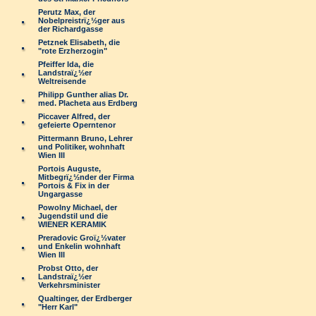
Perutz Max, der
Nobelpreistrï¿½ger aus
der Richardgasse
Petznek Elisabeth, die
"rote Erzherzogin"
Pfeiffer Ida, die
Landstraï¿½er
Weltreisende
Philipp Gunther alias Dr.
med. Placheta aus Erdberg
Piccaver Alfred, der
gefeierte Operntenor
Pittermann Bruno, Lehrer
und Politiker, wohnhaft
Wien III
Portois Auguste,
Mitbegrï¿½nder der Firma
Portois & Fix in der
Ungargasse
Powolny Michael, der
Jugendstil und die
WIENER KERAMIK
Preradovic Groï¿½vater
und Enkelin wohnhaft
Wien III
Probst Otto, der
Landstraï¿½er
Verkehrsminister
Qualtinger, der Erdberger
"Herr Karl"