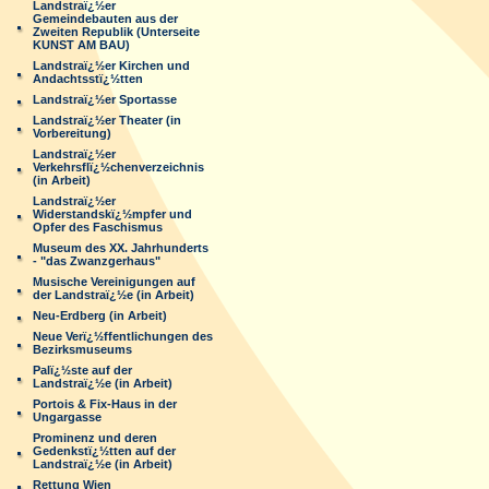
Landstraï¿½er
Gemeindebauten aus der
Zweiten Republik (Unterseite
KUNST AM BAU)
Landstraï¿½er Kirchen und
Andachtsstï¿½tten
Landstraï¿½er Sportasse
Landstraï¿½er Theater (in
Vorbereitung)
Landstraï¿½er
Verkehrsflï¿½chenverzeichnis
(in Arbeit)
Landstraï¿½er
Widerstandskï¿½mpfer und
Opfer des Faschismus
Museum des XX. Jahrhunderts
- "das Zwanzgerhaus"
Musische Vereinigungen auf
der Landstraï¿½e (in Arbeit)
Neu-Erdberg (in Arbeit)
Neue Verï¿½ffentlichungen des
Bezirksmuseums
Palï¿½ste auf der
Landstraï¿½e (in Arbeit)
Portois & Fix-Haus in der
Ungargasse
Prominenz und deren
Gedenkstï¿½tten auf der
Landstraï¿½e (in Arbeit)
Rettung Wien