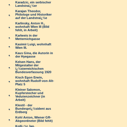
Karadzic, ein serbischer
Landstraï¿½er
Karajan Theodor,
Philologe und Historiker
auf der Landstraï¿½e
Karlinsky, Anton H.,
wohnhaft Wien III (Bild
fehlt, in Arbeit)
Karlweis in der
Metternichgasse
Kasimir Luigi, wohnhaft
Wien III.
Kaus Gina, die Autorin in
der Hyegasse
Kelsen Hans, der
Mitgestalter der
ï¿½sterreichischen
Bundesverfassung 1920
Kisch Egon Erwin,
wohnhaft Rudolf-von-Alt-
Platz 5
Kleiner Salomon,
Kupferstecher und
Vedutenzeichner (in
Arbeit)
Klestil - der
Bundesprï¿½sident aus
Erdberg
Kohl Anton, Wiener GR-
Abgeordneter (Bild fehlt)
Kollï¿½r Jan,