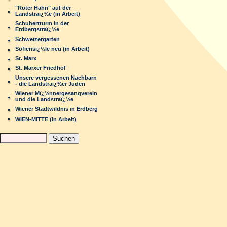
"Roter Hahn" auf der
Landstraï¿½e (in Arbeit)
Schubertturm in der
Erdbergstraï¿½e
Schweizergarten
Sofiensï¿½le neu (in Arbeit)
St. Marx
St. Marxer Friedhof
Unsere vergessenen Nachbarn
- die Landstraï¿½er Juden
Wiener Mï¿½nnergesangverein
und die Landstraï¿½e
Wiener Stadtwildnis in Erdberg
WIEN-MITTE (in Arbeit)