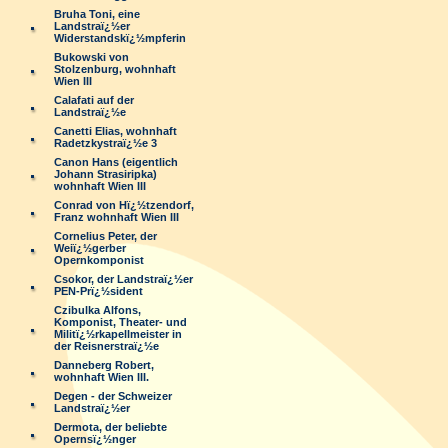
Bruha Toni, eine
Landstraï¿½er
Widerstandskï¿½mpferin
Bukowski von
Stolzenburg, wohnhaft
Wien III
Calafati auf der
Landstraï¿½e
Canetti Elias, wohnhaft
Radetzkystraï¿½e 3
Canon Hans (eigentlich
Johann Strasiripka)
wohnhaft Wien III
Conrad von Hï¿½tzendorf,
Franz wohnhaft Wien III
Cornelius Peter, der
Weiï¿½gerber
Opernkomponist
Csokor, der Landstraï¿½er
PEN-Prï¿½sident
Czibulka Alfons,
Komponist, Theater- und
Militï¿½rkapellmeister in
der Reisnerstraï¿½e
Danneberg Robert,
wohnhaft Wien III.
Degen - der Schweizer
Landstraï¿½er
Dermota, der beliebte
Opernsï¿½nger