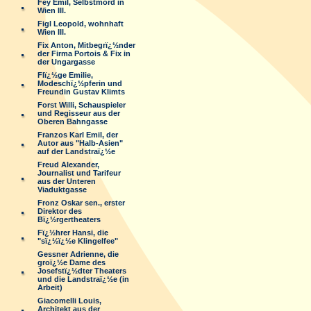
Fey Emil, Selbstmord in
Wien III.
Figl Leopold, wohnhaft
Wien III.
Fix Anton, Mitbegrï¿½nder
der Firma Portois & Fix in
der Ungargasse
Flï¿½ge Emilie,
Modeschï¿½pferin und
Freundin Gustav Klimts
Forst Willi, Schauspieler
und Regisseur aus der
Oberen Bahngasse
Franzos Karl Emil, der
Autor aus "Halb-Asien"
auf der Landstraï¿½e
Freud Alexander,
Journalist und Tarifeur
aus der Unteren
Viaduktgasse
Fronz Oskar sen., erster
Direktor des
Bï¿½rgertheaters
Fï¿½hrer Hansi, die
"sï¿½ï¿½e Klingelfee"
Gessner Adrienne, die
groï¿½e Dame des
Josefstï¿½dter Theaters
und die Landstraï¿½e (in
Arbeit)
Giacomelli Louis,
Architekt aus der