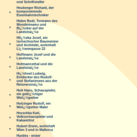
und Schriftsteller
Heuberger Richard, der
komponierende
Eisenbahntechniker
Hiden Rudi, Tormann des
Wunderteams und
Bï¿½cker auf der
Landstraï¿½e
Hlï¿½vka Josef, ein
tschechischer Baumeister
und Architekt, wohnhaft
Lï¿½wengasse 22
Hoffmann Josef und die
Landstraï¿½e
Hofmannsthal und die
Landstraï¿½e
Hï¿½hnel Ludwig,
Entdecker des Rudolf-
und Stefaniesees aus der
Reisnerstraï¿½e
Holt Hans, Schauspieler,
ein gebï¿½rtiger
Weiï¿½gerber
Holzinger Rudolf, ein
Weiï¿½gerber Maler
Hruschka Karl,
Volksschauspieler und
Kabarettist
Hubert Erwin, wohnhaft
Wien 3 und in Mallorca
Hurdes - erster