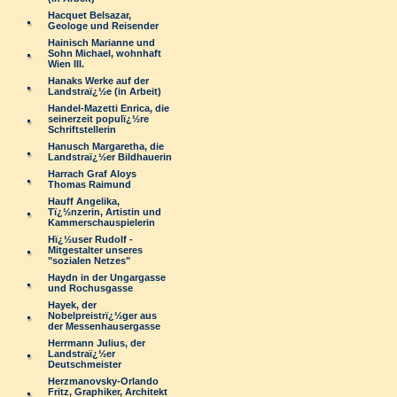
Hacquet Belsazar,
Geologe und Reisender
Hainisch Marianne und
Sohn Michael, wohnhaft
Wien III.
Hanaks Werke auf der
Landstraï¿½e (in Arbeit)
Handel-Mazetti Enrica, die
seinerzeit populï¿½re
Schriftstellerin
Hanusch Margaretha, die
Landstraï¿½er Bildhauerin
Harrach Graf Aloys
Thomas Raimund
Hauff Angelika,
Tï¿½nzerin, Artistin und
Kammerschauspielerin
Hï¿½user Rudolf -
Mitgestalter unseres
"sozialen Netzes"
Haydn in der Ungargasse
und Rochusgasse
Hayek, der
Nobelpreistrï¿½ger aus
der Messenhausergasse
Herrmann Julius, der
Landstraï¿½er
Deutschmeister
Herzmanovsky-Orlando
Fritz, Graphiker, Architekt