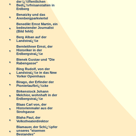
der ï¿½ffentlichen
Bedï¿½rfnisanstalten in
Erdberg
Benatzky und das
Arenbergparkviertel
Benedikt Ernst Martin, ein
bedeutender Journalist
(Bild fehlt)
Berg Alban auf der
Landstraï¿½e
Bernleithner Ernst, der
Historiker in der
Erdbergstraï¿½e
Bienek Gustav und "Die
Rabengasse"
Bing Rudolf, von der
Landstraï¿½e in das New
Yorker Opernhaus
Birago, der Erfinder der
Pionierlaufbrï¿½cke
Birkenstock Johann
Melchior, wohnhaft in der
Erdbergstraï¿½e
Blaas Carl von, der
Historienmaler aus der
Strohgasse
Blaha Paul, der
Volkstheaterdirektor
Blamauer, der Schï¿½pfer
unseres "eisernen
Bestandes"