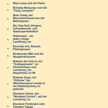
Blau-Lang und der Prater
Bohatta-Morpurgo und die
"Fleiï¿½zetterln"
Bohr Oskar, der
Menschenfreund aus der
Barichgasse
Bï¿½hm Karl, Dirigent,
Generalmusik- und
Staatsoperndirektor
Boltzmann - ein
gebï¿½rtiger
Landstraï¿½er
Borsody von, Eduard,
Filmregisseur
Boskovsky Willi und die
Neujahrskonzerte
Brahms der Gast in der
"Goldspinnerin", im
Streicherhaus und
Landstraï¿½er
Hauptstraï¿½e 96
Breitner Hugo, der
"Erfinder" der
Wohnbausteuer wurde in
der Radetzkystraï¿½e
geboren
Bruckner Anton, der
"Musikant Gottes", auf der
Landstraï¿½e
Bruckner Ferdinand oder
Theodor Tagger