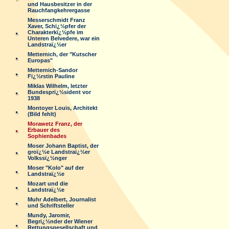
und Hausbesitzer in der
Rauchfangkehrergasse
Messerschmidt Franz
Xaver, Schï¿½pfer der
Charakterkï¿½pfe im
Unteren Belvedere, war ein
Landstraï¿½er
Metternich, der "Kutscher
Europas"
Metternich-Sandor
Fï¿½rstin Pauline
Miklas Wilhelm, letzter
Bundesprï¿½sident vor
1938
Montoyer Louis, Architekt
(Bild fehlt)
Morawetz Franz, der
Erbauer des
Sophienbades
Moser Johann Baptist, der
groï¿½e Landstraï¿½er
Volkssï¿½nger
Moser "Kolo" auf der
Landstraï¿½e
Mozart und die
Landstraï¿½e
Muhr Adelbert, Journalist
und Schriftsteller
Mundy, Jaromir,
Begrï¿½nder der Wiener
Rettungsgesellschaft und