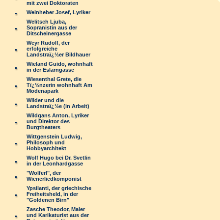
mit zwei Doktoraten
Weinheber Josef, Lyriker
Welitsch Ljuba,
Sopranistin aus der
Ditscheinergasse
Weyr Rudolf, der
erfolgreiche
Landstraï¿½er Bildhauer
Wieland Guido, wohnhaft
in der Eslarngasse
Wiesenthal Grete, die
Tï¿½nzerin wohnhaft Am
Modenapark
Wilder und die
Landstraï¿½e (in Arbeit)
Wildgans Anton, Lyriker
und Direktor des
Burgtheaters
Wittgenstein Ludwig,
Philosoph und
Hobbyarchitekt
Wolf Hugo bei Dr. Svetlin
in der Leonhardgasse
"Wolferl", der
Wienerliedkomponist
Ypsilanti, der griechische
Freiheitsheld, in der
"Goldenen Birn"
Zasche Theodor, Maler
und Karikaturist aus der