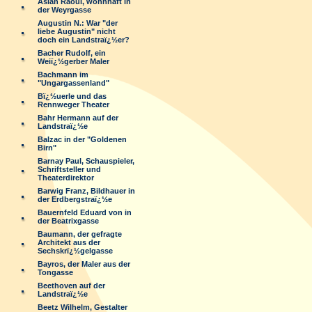
Aslan Raoul, wohnhaft in
der Weyrgasse
Augustin N.: War "der
liebe Augustin" nicht
doch ein Landstraï¿½er?
Bacher Rudolf, ein
Weiï¿½gerber Maler
Bachmann im
"Ungargassenland"
Bï¿½uerle und das
Rennweger Theater
Bahr Hermann auf der
Landstraï¿½e
Balzac in der "Goldenen
Birn"
Barnay Paul, Schauspieler,
Schriftsteller und
Theaterdirektor
Barwig Franz, Bildhauer in
der Erdbergstraï¿½e
Bauernfeld Eduard von in
der Beatrixgasse
Baumann, der gefragte
Architekt aus der
Sechskrï¿½gelgasse
Bayros, der Maler aus der
Tongasse
Beethoven auf der
Landstraï¿½e
Beetz Wilhelm, Gestalter