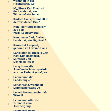
wohnhaft in der
Reisnerstraï¿½e
Kï¿½beck Karl Friedrich,
der Landstraï¿½er
Wirtschaftsfachmann
Kudlich Hans, wohnhaft in
der "Goldenen Birn"
Kuh - der "Sprechsteller"
aus dem
Weiï¿½gerberviertel
Kundmann Carl, Atelier
Landstraï¿½er Gï¿½rtel 3
Kunschak Leopold,
geboren im Laveran-Haus
Lanckoronski-Brzezie Graf
Karl, Kunstsammler,
Mï¿½zen und
Denkmalpfleger
Lang Lotte, die
Josefstadt-Schauspielerin
aus der Radetzkystraï¿½e
Lanner und die
Landstraï¿½e
Lehar Franz, wohnhaft
Marokkanergasse 20
Leherb Helmut, wohnhaft
Wien III
Lehmann Lotte, die
Turandot vom
Arenbergring
Leinfellner Heinz,