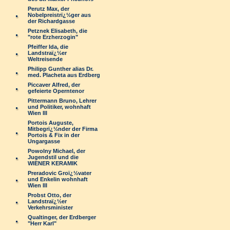
Perutz Max, der
Nobelpreistrï¿½ger aus
der Richardgasse
Petznek Elisabeth, die
"rote Erzherzogin"
Pfeiffer Ida, die
Landstraï¿½er
Weltreisende
Philipp Gunther alias Dr.
med. Placheta aus Erdberg
Piccaver Alfred, der
gefeierte Operntenor
Pittermann Bruno, Lehrer
und Politiker, wohnhaft
Wien III
Portois Auguste,
Mitbegrï¿½nder der Firma
Portois & Fix in der
Ungargasse
Powolny Michael, der
Jugendstil und die
WIENER KERAMIK
Preradovic Groï¿½vater
und Enkelin wohnhaft
Wien III
Probst Otto, der
Landstraï¿½er
Verkehrsminister
Qualtinger, der Erdberger
"Herr Karl"