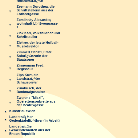
Reisnerstraï¿½e
Zeemann Dorothea, die
Schriftstellerin aus der
Lorbeergasse
Zemlinsky Alexander,
wohnhaft Lï¿½wengasse
1
Ziak Karl, Volksbildner und
Schriftsteller
Ziehrer, der letzte Hofball-
Musikdirektor
Zimmerl Christl, Erste
Solotï¿½nzerin der
Staatsoper
Zinnemann Fred,
Regisseur
Zips Kurt, ein
Landstraï¿½er
Schauspieler
Zumbusch, der
Denkmalgestalter
Zwerenz "Mizzi",
Operettensoubrette aus
der Beatrixgasse
KunstHausWien
Landstraï¿½er
Gedenktafelfï¿½hrer (in Arbeit)
Landstraï¿½er
Gemeindebauten aus der
Ersten Republik