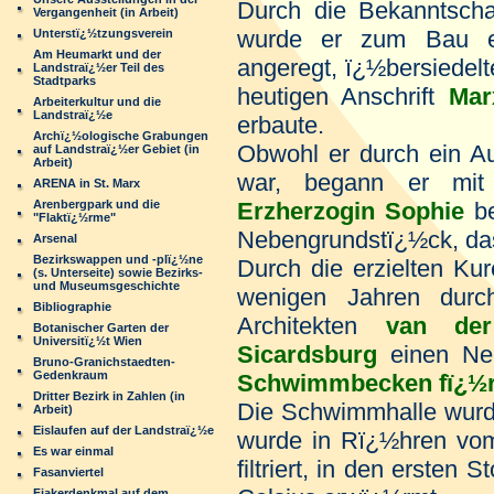
Durch die Bekanntscha
Vergangenheit (in Arbeit)
wurde er zum Bau e
Unterstï¿½tzungsverein
Am Heumarkt und der
angeregt, ï¿½bersiedel
Landstraï¿½er Teil des
Stadtparks
heutigen Anschrift
Mar
Arbeiterkultur und die
Landstraï¿½e
erbaute.
Archï¿½ologische Grabungen
Obwohl er durch ein Au
auf Landstraï¿½er Gebiet (in
Arbeit)
war, begann er mi
ARENA in St. Marx
Arenbergpark und die
Erzherzogin Sophie
b
"Flaktï¿½rme"
Nebengrundstï¿½ck, das
Arsenal
Bezirkswappen und -plï¿½ne
Durch die erzielten Kur
(s. Unterseite) sowie Bezirks-
und Museumsgeschichte
wenigen Jahren durc
Bibliographie
Architekten
van der
Botanischer Garten der
Universitï¿½t Wien
Sicardsburg
einen Neu
Bruno-Granichstaedten-
Gedenkraum
Schwimmbecken fï¿½r
Dritter Bezirk in Zahlen (in
Die Schwimmhalle wurd
Arbeit)
Eislaufen auf der Landstraï¿½e
wurde in Rï¿½hren vo
Es war einmal
filtriert, in den ersten
Fasanviertel
Fiakerdenkmal auf dem