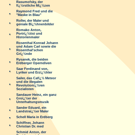
Rasumofsky, der
fï¿½rstliche Mï¿½zen
Raymond Fred und die
"Maske in Blau"
Roller, der Maler und
geniale Bï¿½hnenbilder
Romako Anton,
Portrï¿½tist und
Historienmaler
Rosenthal Konrad Johann
und Adam Carl sowie die
Rosenthal'schen
Grï¿½nde
Rysanek, die beiden
Erdberger Operndiven
Saar Ferdinand von,
Lyriker und Erzï¿½hler
Sailer, das Cafï¿½ Meteor
und die illegalen
Revolutionï¿½ren
Sozialisten
Sandauer Heinz, ein ganz
Groï¿½er der
Unterhaltungsmusik
Sander Eduard, ein
Landstraï¿½er Maler
Schell Maria in Erdberg
Schiffner, Johann
Christian Dr. med
Schmid Anton, der