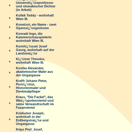
Universitï¿½tsprofessor
und slowakischer Dichter
(in Arbeit)
Kollek Teddy - wohnhaft
Wien III.
Konetzni, ein Name - zwei
Opernsï¿½ngerinnen
Konradi Inge, die
Kammerschauspielerin
wohnhaft Wien III.
Kornhï¿½usel Josef
Georg, wohnhaft auf der
Landstraï¿½e
Kï¿½rner Theodor,
wohnhaft Wien III.
Kostka Alexander,
akademischer Maler aus
der Ungargasse
Krafft Johann Peter,
Portrï¿½tist,
Historienmaler und
Denkmalpfleger
Kraus, "Die Fackel", das
Weiï¿½gerberviertel und
seine Verwandtschaft im
Fasanviertel
Kriehuber Joseph,
wohnhaft in der
Erdbergstraï¿½e und
Ungargasse
Krips Prof. Josef,