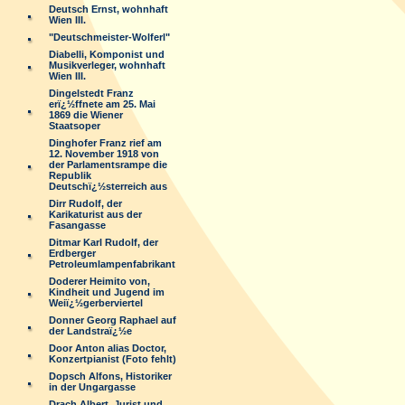
Deutsch Ernst, wohnhaft
Wien III.
"Deutschmeister-Wolferl"
Diabelli, Komponist und
Musikverleger, wohnhaft
Wien III.
Dingelstedt Franz
erï¿½ffnete am 25. Mai
1869 die Wiener
Staatsoper
Dinghofer Franz rief am
12. November 1918 von
der Parlamentsrampe die
Republik
Deutschï¿½sterreich aus
Dirr Rudolf, der
Karikaturist aus der
Fasangasse
Ditmar Karl Rudolf, der
Erdberger
Petroleumlampenfabrikant
Doderer Heimito von,
Kindheit und Jugend im
Weiï¿½gerberviertel
Donner Georg Raphael auf
der Landstraï¿½e
Door Anton alias Doctor,
Konzertpianist (Foto fehlt)
Dopsch Alfons, Historiker
in der Ungargasse
Drach Albert, Jurist und