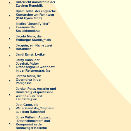
Unterrichtsminister in der
Zweiten Republik
Hyam John, der englische
Kunstreiter am Rennweg
(Bild Hyam fehlt)
Illedits "Joschi", "der"
Fasanviertler
Sozialdemokrat
Jacobi Maria, die
Erdberger Stadtrï¿½tin
Jacquin, ein Name zwei
Botaniker
Jandl Ernst, Lyriker
Jaray Hans, der
Josefstï¿½dter
Grandseigneur wohnhaft
in der Reisnerstraï¿½e
Jeritza Maria, die
Operndiva in der
Parkgasse
Jordan Peter, Agrarier und
Universitï¿½tsprofessor
wohnhaft auf der
Landstraï¿½e
Jost Grete, die
Widerstandskï¿½mpferin
aus dem Rabenhof
Jurek Wilhelm August,
"Deutschmeister" und
Komponist in der
Rennweger Kaserne