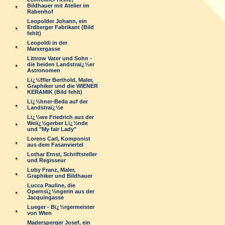
Bildhauer mit Atelier im
Rabenhof
Leopolder Johann, ein
Erdberger Fabrikant (Bild
fehlt)
Leopoldi in der
Marxergasse
Littrow Vater und Sohn -
die beiden Landstraï¿½er
Astronomen
Lï¿½ffler Berthold, Maler,
Graphiker und die WIENER
KERAMIK (Bild fehlt)
Lï¿½hner-Beda auf der
Landstraï¿½e
Lï¿½we Friedrich aus der
Weiï¿½gerber Lï¿½nde
und "My fair Lady"
Lorens Carl, Komponist
aus dem Fasanviertel
Lothar Ernst, Schriftsteller
und Regisseur
Luby Franz, Maler,
Graphiker und Bildhauer
Lucca Pauline, die
Opernsï¿½ngerin aus der
Jacquingasse
Lueger - Bï¿½rgermeister
von Wien
Madersperger Josef, ein