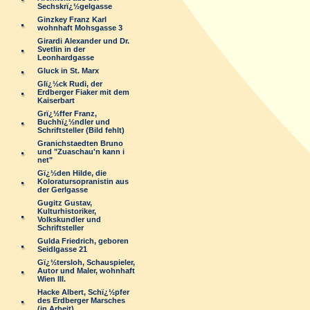
Sechskrï¿½gelgasse
Ginzkey Franz Karl
wohnhaft Mohsgasse 3
Girardi Alexander und Dr.
Svetlin in der
Leonhardgasse
Gluck in St. Marx
Glï¿½ck Rudi, der
Erdberger Fiaker mit dem
Kaiserbart
Grï¿½ffer Franz,
Buchhï¿½ndler und
Schriftsteller (Bild fehlt)
Granichstaedten Bruno
und "Zuaschau'n kann i
net"
Gï¿½den Hilde, die
Koloratursopranistin aus
der Gerlgasse
Gugitz Gustav,
Kulturhistoriker,
Volkskundler und
Schriftsteller
Gulda Friedrich, geboren
Seidlgasse 21
Gï¿½tersloh, Schauspieler,
Autor und Maler, wohnhaft
Wien III.
Hacke Albert, Schï¿½pfer
des Erdberger Marsches
(in Arbeit)