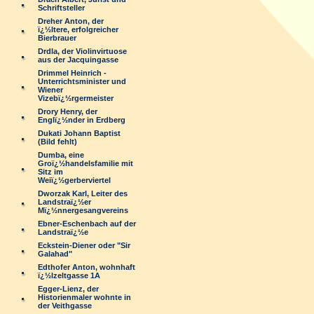
Schriftsteller
Dreher Anton, der
ï¿½ltere, erfolgreicher
Bierbrauer
Drdla, der Violinvirtuose
aus der Jacquingasse
Drimmel Heinrich -
Unterrichtsminister und
Wiener
Vizebï¿½rgermeister
Drory Henry, der
Englï¿½nder in Erdberg
Dukati Johann Baptist
(Bild fehlt)
Dumba, eine
Groï¿½handelsfamilie mit
Sitz im
Weiï¿½gerberviertel
Dworzak Karl, Leiter des
Landstraï¿½er
Mï¿½nnergesangvereins
Ebner-Eschenbach auf der
Landstraï¿½e
Eckstein-Diener oder "Sir
Galahad"
Edthofer Anton, wohnhaft
ï¿½lzeltgasse 1A
Egger-Lienz, der
Historienmaler wohnte in
der Veithgasse