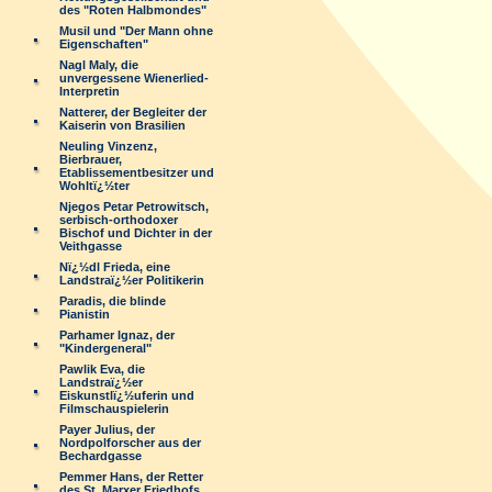
des "Roten Halbmondes"
Musil und "Der Mann ohne
Eigenschaften"
Nagl Maly, die
unvergessene Wienerlied-
Interpretin
Natterer, der Begleiter der
Kaiserin von Brasilien
Neuling Vinzenz,
Bierbrauer,
Etablissementbesitzer und
Wohltï¿½ter
Njegos Petar Petrowitsch,
serbisch-orthodoxer
Bischof und Dichter in der
Veithgasse
Nï¿½dl Frieda, eine
Landstraï¿½er Politikerin
Paradis, die blinde
Pianistin
Parhamer Ignaz, der
"Kindergeneral"
Pawlik Eva, die
Landstraï¿½er
Eiskunstlï¿½uferin und
Filmschauspielerin
Payer Julius, der
Nordpolforscher aus der
Bechardgasse
Pemmer Hans, der Retter
des St. Marxer Friedhofs