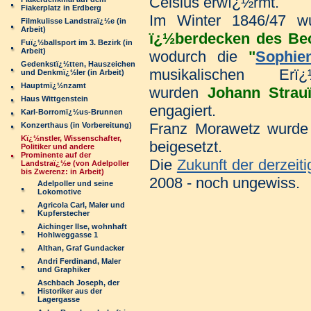
Celsius erwï¿½rmt.
Fiakerplatz in Erdberg
Im Winter 1846/47 
Filmkulisse Landstraï¿½e (in
Arbeit)
ï¿½berdecken des Bec
Fuï¿½ballsport im 3. Bezirk (in
Arbeit)
wodurch die
"
Sophie
Gedenkstï¿½tten, Hauszeichen
musikalischen Erï
und Denkmï¿½ler (in Arbeit)
Hauptmï¿½nzamt
wurden
Johann Strau
Haus Wittgenstein
engagiert.
Karl-Borromï¿½us-Brunnen
Franz Morawetz wurd
Konzerthaus (in Vorbereitung)
Kï¿½nstler, Wissenschafter,
beigesetzt.
Politiker und andere
Prominente auf der
Die
Zukunft der derzeit
Landstraï¿½e (von Adelpoller
bis Zwerenz: in Arbeit)
2008 - noch ungewiss.
Adelpoller und seine
Lokomotive
Agricola Carl, Maler und
Kupferstecher
Aichinger Ilse, wohnhaft
Hohlweggasse 1
Althan, Graf Gundacker
Andri Ferdinand, Maler
und Graphiker
Aschbach Joseph, der
Historiker aus der
Lagergasse