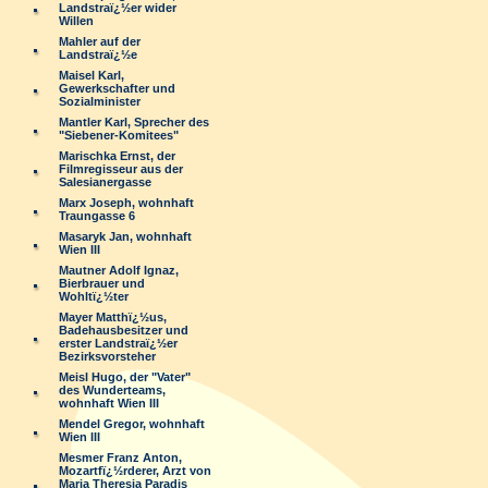
Landstraï¿½er wider
Willen
Mahler auf der
Landstraï¿½e
Maisel Karl,
Gewerkschafter und
Sozialminister
Mantler Karl, Sprecher des
"Siebener-Komitees"
Marischka Ernst, der
Filmregisseur aus der
Salesianergasse
Marx Joseph, wohnhaft
Traungasse 6
Masaryk Jan, wohnhaft
Wien III
Mautner Adolf Ignaz,
Bierbrauer und
Wohltï¿½ter
Mayer Matthï¿½us,
Badehausbesitzer und
erster Landstraï¿½er
Bezirksvorsteher
Meisl Hugo, der "Vater"
des Wunderteams,
wohnhaft Wien III
Mendel Gregor, wohnhaft
Wien III
Mesmer Franz Anton,
Mozartfï¿½rderer, Arzt von
Maria Theresia Paradis