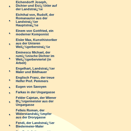
Eichendorff Joseph,
Dichter und Erzï¿½hler auf
der Landstraï¿½e
Eichthal von, Rudolf, der
Romanautor aus der
Landstraï¿½er
Hauptstraï¿½e
Einem von Gottfried, ein
moderner Komponist
Eisler Max, Kunsthistoriker
aus der Unteren
Weiï¿½gerberstraï¿½e
Eminescu Michael, der
rumï¿½nische Dichter im
Weiï¿½gerberviertel (in
Arbeit)
Engelhart, Landstraï¿½er
Maler und Bildhauer
Englisch Franz, der treue
Helfer Prof. Pemmers
Eugen von Savoyen
Farkas in der Ungargasse
Felder Cajetan, der Wiener
Bï¿½rgermeister aus der
Ungargasse
Felleis Roman, der
Widerstandskï¿½mpfer
aus der Drorygasse
Fendi, der Landstraï¿½er
Biedermeier-Maler