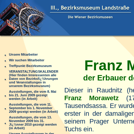
Unsere Mitarbeiter
Franz M
Wir suchen Mitarbeiter
Treffpunkt Bezirksmuseum
VERANSTALTUNGSKALENDER
(Hier finden Interessenten alle
der Erbauer de
Daten von Bezirksfï¿½hrungen
und Veranstaltungen in
unserem Bezirksmuseum)
Dieser in Raudnitz (
Ausstellungen, die vom 8. Mai
bis 21. Juni 2009 gezeigt
Franz Morawetz
(1
werden (in Arbeit)
Tausendsassa. Er wur
Ausstellungen, die vom 11.
September bis 1. November
2009 gezeigt werden (in Arbeit)
erster in der damalige
Ausstellungen, die vom 13.
seinem Prager Untern
November 2009 bis 31.
Jï¿½nner 2010 gezeigt werden
Tuchs ein.
(in Arbeit)
Unsere Ausstellungen in der