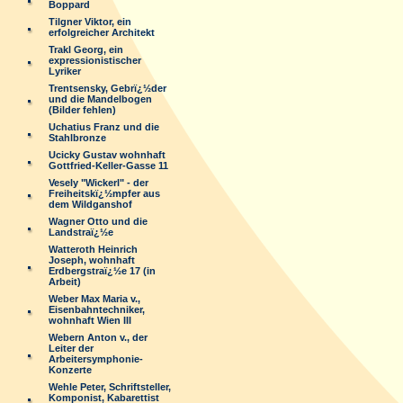
Boppard
Tilgner Viktor, ein
erfolgreicher Architekt
Trakl Georg, ein
expressionistischer
Lyriker
Trentsensky, Gebrï¿½der
und die Mandelbogen
(Bilder fehlen)
Uchatius Franz und die
Stahlbronze
Ucicky Gustav wohnhaft
Gottfried-Keller-Gasse 11
Vesely "Wickerl" - der
Freiheitskï¿½mpfer aus
dem Wildganshof
Wagner Otto und die
Landstraï¿½e
Watteroth Heinrich
Joseph, wohnhaft
Erdbergstraï¿½e 17 (in
Arbeit)
Weber Max Maria v.,
Eisenbahntechniker,
wohnhaft Wien III
Webern Anton v., der
Leiter der
Arbeitersymphonie-
Konzerte
Wehle Peter, Schriftsteller,
Komponist, Kabarettist