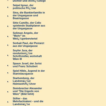
Dichter und Archï¿½ologe
Seipel Ignaz, der
politische Prï¿½lat
Sina, die Bankierfamilie in
der Ungargasse und
Beatrixgasse
Sitte Camillo, der Cello
spielende Stadtplaner aus
der Ungargasse
Soliman Angelo, der
"Mohr" im
Weiï¿½gerberviertel
Sorbait Paul, der Pestarzt
aus der Ungargasse
Soyfer Jura, der
revolutionï¿½re
Schriftsteller, wohnhaft
Wien III
Spaun Josef, der Jurist
und Franz Schubert
Spiel Hilde, Jugend in der
Stanislausgasse
Starhemberg, der
Landstraï¿½er
Heimwehrfï¿½hrer
Steinbrecher Alexander
und "Die Gigerln von
Wien" (Bild fehlt)
Stifter - das
Mehrfachtalent - und die
Landstraï¿½e