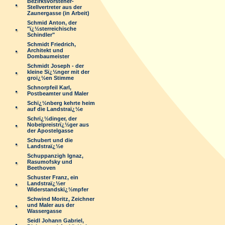
Bezirksvorsteher-
Stellvertreter aus der
Zaunergasse (in Arbeit)
Schmid Anton, der
"ï¿½sterreichische
Schindler"
Schmidt Friedrich,
Architekt und
Dombaumeister
Schmidt Joseph - der
kleine Sï¿½nger mit der
groï¿½en Stimme
Schnorpfeil Karl,
Postbeamter und Maler
Schï¿½nberg kehrte heim
auf die Landstraï¿½e
Schrï¿½dinger, der
Nobelpreistrï¿½ger aus
der Apostelgasse
Schubert und die
Landstraï¿½e
Schuppanzigh Ignaz,
Rasumofsky und
Beethoven
Schuster Franz, ein
Landstraï¿½er
Widerstandskï¿½mpfer
Schwind Moritz, Zeichner
und Maler aus der
Wassergasse
Seidl Johann Gabriel,