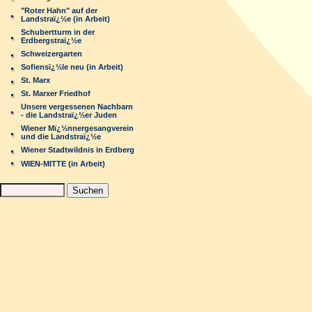
"Roter Hahn" auf der
Landstraï¿½e (in Arbeit)
Schubertturm in der
Erdbergstraï¿½e
Schweizergarten
Sofiensï¿½le neu (in Arbeit)
St. Marx
St. Marxer Friedhof
Unsere vergessenen Nachbarn
- die Landstraï¿½er Juden
Wiener Mï¿½nnergesangverein
und die Landstraï¿½e
Wiener Stadtwildnis in Erdberg
WIEN-MITTE (in Arbeit)