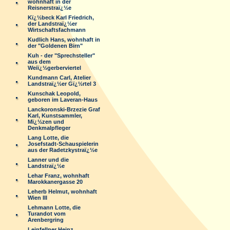
wohnhaft in der
Reisnerstraï¿½e
Kï¿½beck Karl Friedrich,
der Landstraï¿½er
Wirtschaftsfachmann
Kudlich Hans, wohnhaft in
der "Goldenen Birn"
Kuh - der "Sprechsteller"
aus dem
Weiï¿½gerberviertel
Kundmann Carl, Atelier
Landstraï¿½er Gï¿½rtel 3
Kunschak Leopold,
geboren im Laveran-Haus
Lanckoronski-Brzezie Graf
Karl, Kunstsammler,
Mï¿½zen und
Denkmalpfleger
Lang Lotte, die
Josefstadt-Schauspielerin
aus der Radetzkystraï¿½e
Lanner und die
Landstraï¿½e
Lehar Franz, wohnhaft
Marokkanergasse 20
Leherb Helmut, wohnhaft
Wien III
Lehmann Lotte, die
Turandot vom
Arenbergring
Leinfellner Heinz,