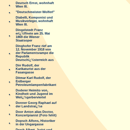
Deutsch Ernst, wohnhaft
Wien III.
"Deutschmeister-Wolferl"
Diabelli, Komponist und
Musikverleger, wohnhaft
Wien III.
Dingelstedt Franz
erï¿½ffnete am 25. Mai
1869 die Wiener
Staatsoper
Dinghofer Franz rief am
12. November 1918 von
der Parlamentsrampe die
Republik
Deutschï¿½sterreich aus
Dirr Rudolf, der
Karikaturist aus der
Fasangasse
Ditmar Karl Rudolf, der
Erdberger
Petroleumlampenfabrikant
Doderer Heimito von,
Kindheit und Jugend im
Weiï¿½gerberviertel
Donner Georg Raphael auf
der Landstraï¿½e
Door Anton alias Doctor,
Konzertpianist (Foto fehlt)
Dopsch Alfons, Historiker
in der Ungargasse
Drach Albert, Jurist und