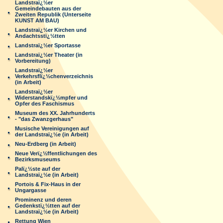
Landstraï¿½er
Gemeindebauten aus der
Zweiten Republik (Unterseite
KUNST AM BAU)
Landstraï¿½er Kirchen und
Andachtsstï¿½tten
Landstraï¿½er Sportasse
Landstraï¿½er Theater (in
Vorbereitung)
Landstraï¿½er
Verkehrsflï¿½chenverzeichnis
(in Arbeit)
Landstraï¿½er
Widerstandskï¿½mpfer und
Opfer des Faschismus
Museum des XX. Jahrhunderts
- "das Zwanzgerhaus"
Musische Vereinigungen auf
der Landstraï¿½e (in Arbeit)
Neu-Erdberg (in Arbeit)
Neue Verï¿½ffentlichungen des
Bezirksmuseums
Palï¿½ste auf der
Landstraï¿½e (in Arbeit)
Portois & Fix-Haus in der
Ungargasse
Prominenz und deren
Gedenkstï¿½tten auf der
Landstraï¿½e (in Arbeit)
Rettung Wien