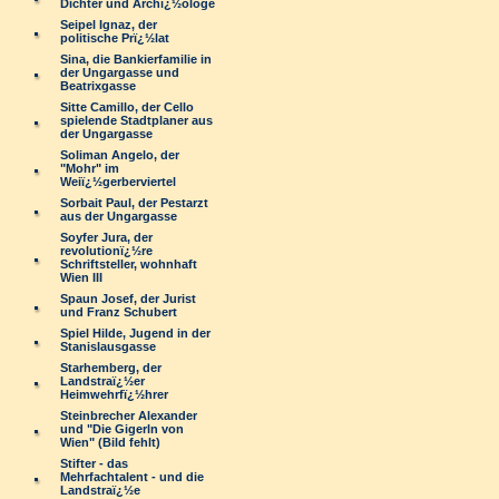
Dichter und Archï¿½ologe
Seipel Ignaz, der
politische Prï¿½lat
Sina, die Bankierfamilie in
der Ungargasse und
Beatrixgasse
Sitte Camillo, der Cello
spielende Stadtplaner aus
der Ungargasse
Soliman Angelo, der
"Mohr" im
Weiï¿½gerberviertel
Sorbait Paul, der Pestarzt
aus der Ungargasse
Soyfer Jura, der
revolutionï¿½re
Schriftsteller, wohnhaft
Wien III
Spaun Josef, der Jurist
und Franz Schubert
Spiel Hilde, Jugend in der
Stanislausgasse
Starhemberg, der
Landstraï¿½er
Heimwehrfï¿½hrer
Steinbrecher Alexander
und "Die Gigerln von
Wien" (Bild fehlt)
Stifter - das
Mehrfachtalent - und die
Landstraï¿½e