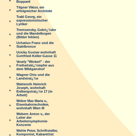
Boppard
Tilgner Viktor, ein
erfolgreicher Architekt
Trakl Georg, ein
expressionistischer
Lyriker
Trentsensky, Gebrï¿½der
und die Mandelbogen
(Bilder fehlen)
Uchatius Franz und die
Stahlbronze
Ucicky Gustav wohnhaft
Gottfried-Keller-Gasse 11
Vesely "Wickerl" - der
Freiheitskï¿½mpfer aus
dem Wildganshof
Wagner Otto und die
Landstraï¿½e
Watteroth Heinrich
Joseph, wohnhaft
Erdbergstraï¿½e 17 (in
Arbeit)
Weber Max Maria v.,
Eisenbahntechniker,
wohnhaft Wien III
Webern Anton v., der
Leiter der
Arbeitersymphonie-
Konzerte
Wehle Peter, Schriftsteller,
Komponist, Kabarettist