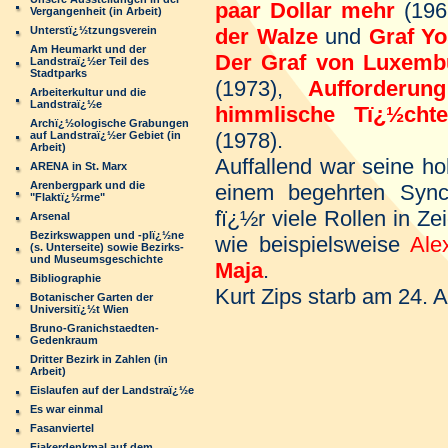
paar Dollar mehr
(196
Vergangenheit (in Arbeit)
Unterstï¿½tzungsverein
der Walze
und
Graf Yo
Am Heumarkt und der
Der Graf von Luxemb
Landstraï¿½er Teil des
Stadtparks
(1973),
Aufforder
Arbeiterkultur und die
Landstraï¿½e
himmlische Tï¿½chte
Archï¿½ologische Grabungen
(1978).
auf Landstraï¿½er Gebiet (in
Arbeit)
Auffallend war seine ho
ARENA in St. Marx
Arenbergpark und die
einem begehrten Sync
"Flaktï¿½rme"
fï¿½r viele Rollen in Ze
Arsenal
Bezirkswappen und -plï¿½ne
wie beispielsweise
Ale
(s. Unterseite) sowie Bezirks-
und Museumsgeschichte
Maja
.
Bibliographie
Kurt Zips starb am 24.
Botanischer Garten der
Universitï¿½t Wien
Bruno-Granichstaedten-
Gedenkraum
Dritter Bezirk in Zahlen (in
Arbeit)
Eislaufen auf der Landstraï¿½e
Es war einmal
Fasanviertel
Fiakerdenkmal auf dem