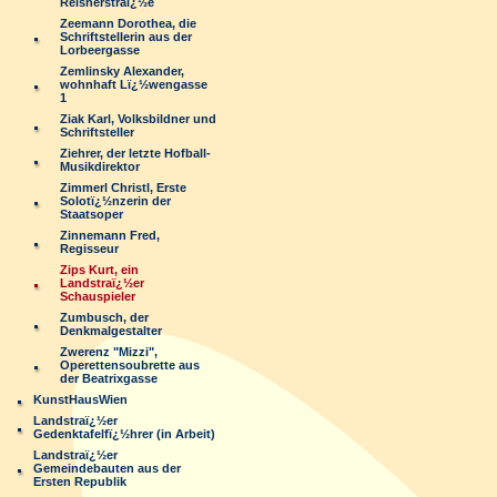
Reisnerstraï¿½e
Zeemann Dorothea, die
Schriftstellerin aus der
Lorbeergasse
Zemlinsky Alexander,
wohnhaft Lï¿½wengasse
1
Ziak Karl, Volksbildner und
Schriftsteller
Ziehrer, der letzte Hofball-
Musikdirektor
Zimmerl Christl, Erste
Solotï¿½nzerin der
Staatsoper
Zinnemann Fred,
Regisseur
Zips Kurt, ein
Landstraï¿½er
Schauspieler
Zumbusch, der
Denkmalgestalter
Zwerenz "Mizzi",
Operettensoubrette aus
der Beatrixgasse
KunstHausWien
Landstraï¿½er
Gedenktafelfï¿½hrer (in Arbeit)
Landstraï¿½er
Gemeindebauten aus der
Ersten Republik