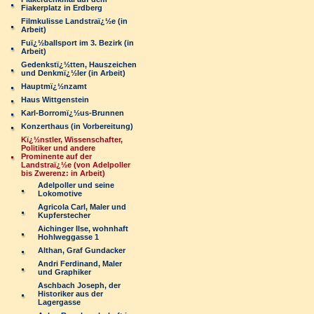
Fiakerplatz in Erdberg
Filmkulisse Landstraï¿½e (in
Arbeit)
Fuï¿½ballsport im 3. Bezirk (in
Arbeit)
Gedenkstï¿½tten, Hauszeichen
und Denkmï¿½ler (in Arbeit)
Hauptmï¿½nzamt
Haus Wittgenstein
Karl-Borromï¿½us-Brunnen
Konzerthaus (in Vorbereitung)
Kï¿½nstler, Wissenschafter,
Politiker und andere
Prominente auf der
Landstraï¿½e (von Adelpoller
bis Zwerenz: in Arbeit)
Adelpoller und seine
Lokomotive
Agricola Carl, Maler und
Kupferstecher
Aichinger Ilse, wohnhaft
Hohlweggasse 1
Althan, Graf Gundacker
Andri Ferdinand, Maler
und Graphiker
Aschbach Joseph, der
Historiker aus der
Lagergasse