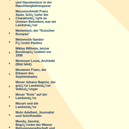
und Hausbesitzer in der
Rauchfangkehrergasse
Messerschmidt Franz
Xaver, Schï¿½pfer der
Charakterkï¿½pfe im
Unteren Belvedere, war ein
Landstraï¿½er
Metternich, der "Kutscher
Europas"
Metternich-Sandor
Fï¿½rstin Pauline
Miklas Wilhelm, letzter
Bundesprï¿½sident vor
1938
Montoyer Louis, Architekt
(Bild fehlt)
Morawetz Franz, der
Erbauer des
Sophienbades
Moser Johann Baptist, der
groï¿½e Landstraï¿½er
Volkssï¿½nger
Moser "Kolo" auf der
Landstraï¿½e
Mozart und die
Landstraï¿½e
Muhr Adelbert, Journalist
und Schriftsteller
Mundy, Jaromir,
Begrï¿½nder der Wiener
Rettungsgesellschaft und