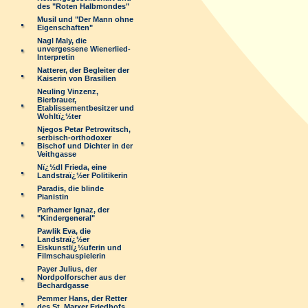
des "Roten Halbmondes"
Musil und "Der Mann ohne
Eigenschaften"
Nagl Maly, die
unvergessene Wienerlied-
Interpretin
Natterer, der Begleiter der
Kaiserin von Brasilien
Neuling Vinzenz,
Bierbrauer,
Etablissementbesitzer und
Wohltï¿½ter
Njegos Petar Petrowitsch,
serbisch-orthodoxer
Bischof und Dichter in der
Veithgasse
Nï¿½dl Frieda, eine
Landstraï¿½er Politikerin
Paradis, die blinde
Pianistin
Parhamer Ignaz, der
"Kindergeneral"
Pawlik Eva, die
Landstraï¿½er
Eiskunstlï¿½uferin und
Filmschauspielerin
Payer Julius, der
Nordpolforscher aus der
Bechardgasse
Pemmer Hans, der Retter
des St. Marxer Friedhofs