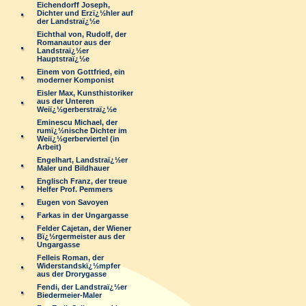
Eichendorff Joseph,
Dichter und Erzï¿½hler auf
der Landstraï¿½e
Eichthal von, Rudolf, der
Romanautor aus der
Landstraï¿½er
Hauptstraï¿½e
Einem von Gottfried, ein
moderner Komponist
Eisler Max, Kunsthistoriker
aus der Unteren
Weiï¿½gerberstraï¿½e
Eminescu Michael, der
rumï¿½nische Dichter im
Weiï¿½gerberviertel (in
Arbeit)
Engelhart, Landstraï¿½er
Maler und Bildhauer
Englisch Franz, der treue
Helfer Prof. Pemmers
Eugen von Savoyen
Farkas in der Ungargasse
Felder Cajetan, der Wiener
Bï¿½rgermeister aus der
Ungargasse
Felleis Roman, der
Widerstandskï¿½mpfer
aus der Drorygasse
Fendi, der Landstraï¿½er
Biedermeier-Maler