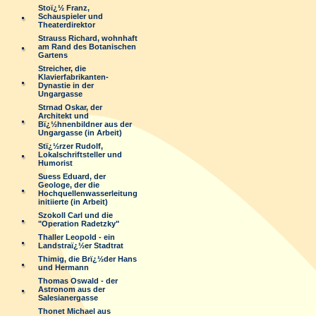
Stoï¿½ Franz,
Schauspieler und
Theaterdirektor
Strauss Richard, wohnhaft
am Rand des Botanischen
Gartens
Streicher, die
Klavierfabrikanten-
Dynastie in der
Ungargasse
Strnad Oskar, der
Architekt und
Bï¿½hnenbildner aus der
Ungargasse (in Arbeit)
Stï¿½rzer Rudolf,
Lokalschriftsteller und
Humorist
Suess Eduard, der
Geologe, der die
Hochquellenwasserleitung
initiierte (in Arbeit)
Szokoll Carl und die
"Operation Radetzky"
Thaller Leopold - ein
Landstraï¿½er Stadtrat
Thimig, die Brï¿½der Hans
und Hermann
Thomas Oswald - der
Astronom aus der
Salesianergasse
Thonet Michael aus