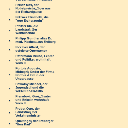
Perutz Max, der
Nobelpreistrï¿½ger aus
der Richardgasse
Petznek Elisabeth, die
"rote Erzherzogin"
Pfeiffer Ida, die
Landstraï¿½er
Weltreisende
Philipp Gunther alias Dr.
med. Placheta aus Erdberg
Piccaver Alfred, der
gefeierte Operntenor
Pittermann Bruno, Lehrer
und Politiker, wohnhaft
Wien III
Portois Auguste,
Mitbegrï¿½nder der Firma
Portois & Fix in der
Ungargasse
Powolny Michael, der
Jugendstil und die
WIENER KERAMIK
Preradovic Groï¿½vater
und Enkelin wohnhaft
Wien III
Probst Otto, der
Landstraï¿½er
Verkehrsminister
Qualtinger, der Erdberger
"Herr Karl"