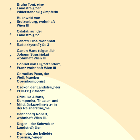
Bruha Toni, eine
Landstraï¿½er
Widerstandskï¿½mpferin
Bukowski von
Stolzenburg, wohnhaft
Wien III
Calafati auf der
Landstraï¿½e
Canetti Elias, wohnhaft
Radetzkystraï¿½e 3
Canon Hans (eigentlich
Johann Strasiripka)
wohnhaft Wien III
Conrad von Hï¿½tzendorf,
Franz wohnhaft Wien III
Cornelius Peter, der
Weiï¿½gerber
Opernkomponist
Csokor, der Landstraï¿½er
PEN-Prï¿½sident
Czibulka Alfons,
Komponist, Theater- und
Militï¿½rkapellmeister in
der Reisnerstraï¿½e
Danneberg Robert,
wohnhaft Wien III.
Degen - der Schweizer
Landstraï¿½er
Dermota, der beliebte
Opernsï¿½nger