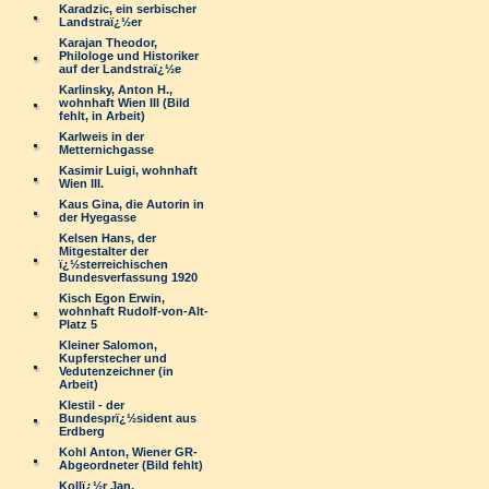
Karadzic, ein serbischer
Landstraï¿½er
Karajan Theodor,
Philologe und Historiker
auf der Landstraï¿½e
Karlinsky, Anton H.,
wohnhaft Wien III (Bild
fehlt, in Arbeit)
Karlweis in der
Metternichgasse
Kasimir Luigi, wohnhaft
Wien III.
Kaus Gina, die Autorin in
der Hyegasse
Kelsen Hans, der
Mitgestalter der
ï¿½sterreichischen
Bundesverfassung 1920
Kisch Egon Erwin,
wohnhaft Rudolf-von-Alt-
Platz 5
Kleiner Salomon,
Kupferstecher und
Vedutenzeichner (in
Arbeit)
Klestil - der
Bundesprï¿½sident aus
Erdberg
Kohl Anton, Wiener GR-
Abgeordneter (Bild fehlt)
Kollï¿½r Jan,