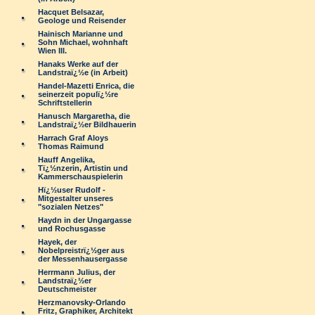
Hacquet Belsazar,
Geologe und Reisender
Hainisch Marianne und
Sohn Michael, wohnhaft
Wien III.
Hanaks Werke auf der
Landstraï¿½e (in Arbeit)
Handel-Mazetti Enrica, die
seinerzeit populï¿½re
Schriftstellerin
Hanusch Margaretha, die
Landstraï¿½er Bildhauerin
Harrach Graf Aloys
Thomas Raimund
Hauff Angelika,
Tï¿½nzerin, Artistin und
Kammerschauspielerin
Hï¿½user Rudolf -
Mitgestalter unseres
"sozialen Netzes"
Haydn in der Ungargasse
und Rochusgasse
Hayek, der
Nobelpreistrï¿½ger aus
der Messenhausergasse
Herrmann Julius, der
Landstraï¿½er
Deutschmeister
Herzmanovsky-Orlando
Fritz, Graphiker, Architekt