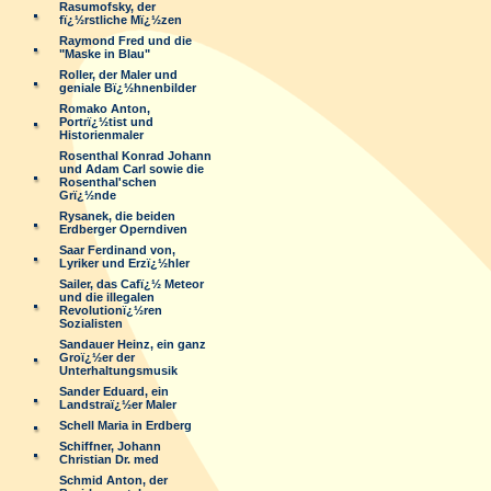
Rasumofsky, der
fï¿½rstliche Mï¿½zen
Raymond Fred und die
"Maske in Blau"
Roller, der Maler und
geniale Bï¿½hnenbilder
Romako Anton,
Portrï¿½tist und
Historienmaler
Rosenthal Konrad Johann
und Adam Carl sowie die
Rosenthal'schen
Grï¿½nde
Rysanek, die beiden
Erdberger Operndiven
Saar Ferdinand von,
Lyriker und Erzï¿½hler
Sailer, das Cafï¿½ Meteor
und die illegalen
Revolutionï¿½ren
Sozialisten
Sandauer Heinz, ein ganz
Groï¿½er der
Unterhaltungsmusik
Sander Eduard, ein
Landstraï¿½er Maler
Schell Maria in Erdberg
Schiffner, Johann
Christian Dr. med
Schmid Anton, der