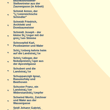
Bezirksvorsteher-
Stellvertreter aus der
Zaunergasse (in Arbeit)
Schmid Anton, der
"ï¿½sterreichische
Schindler"
Schmidt Friedrich,
Architekt und
Dombaumeister
Schmidt Joseph - der
kleine Sï¿½nger mit der
groï¿½en Stimme
Schnorpfeil Karl,
Postbeamter und Maler
Schï¿½nberg kehrte heim
auf die Landstraï¿½e
Schrï¿½dinger, der
Nobelpreistrï¿½ger aus
der Apostelgasse
Schubert und die
Landstraï¿½e
Schuppanzigh Ignaz,
Rasumofsky und
Beethoven
Schuster Franz, ein
Landstraï¿½er
Widerstandskï¿½mpfer
Schwind Moritz, Zeichner
und Maler aus der
Wassergasse
Seidl Johann Gabriel,