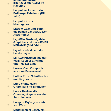
Bildhauer mit Atelier im
Rabenhof
Leopolder Johann, ein
Erdberger Fabrikant (Bild
fehlt)
Leopoldi in der
Marxergasse
Littrow Vater und Sohn -
die beiden Landstraï¿½er
Astronomen
Lï¿½ffler Berthold, Maler,
Graphiker und die WIENER
KERAMIK (Bild fehlt)
Lï¿½hner-Beda auf der
Landstraï¿½e
Lï¿½we Friedrich aus der
Weiï¿½gerber Lï¿½nde
und "My fair Lady"
Lorens Carl, Komponist
aus dem Fasanviertel
Lothar Ernst, Schriftsteller
und Regisseur
Luby Franz, Maler,
Graphiker und Bildhauer
Lucca Pauline, die
Opernsï¿½ngerin aus der
Jacquingasse
Lueger - Bï¿½rgermeister
von Wien
Madersperger Josef, ein