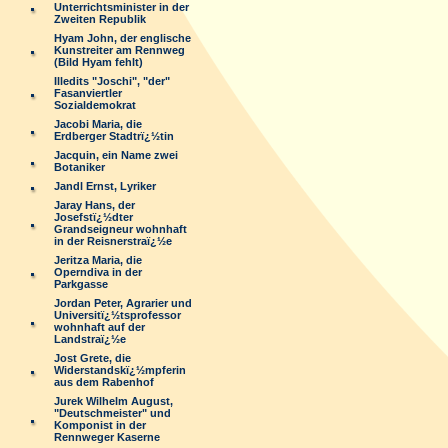
Unterrichtsminister in der
Zweiten Republik
Hyam John, der englische
Kunstreiter am Rennweg
(Bild Hyam fehlt)
Illedits "Joschi", "der"
Fasanviertler
Sozialdemokrat
Jacobi Maria, die
Erdberger Stadtrï¿½tin
Jacquin, ein Name zwei
Botaniker
Jandl Ernst, Lyriker
Jaray Hans, der
Josefstï¿½dter
Grandseigneur wohnhaft
in der Reisnerstraï¿½e
Jeritza Maria, die
Operndiva in der
Parkgasse
Jordan Peter, Agrarier und
Universitï¿½tsprofessor
wohnhaft auf der
Landstraï¿½e
Jost Grete, die
Widerstandskï¿½mpferin
aus dem Rabenhof
Jurek Wilhelm August,
"Deutschmeister" und
Komponist in der
Rennweger Kaserne