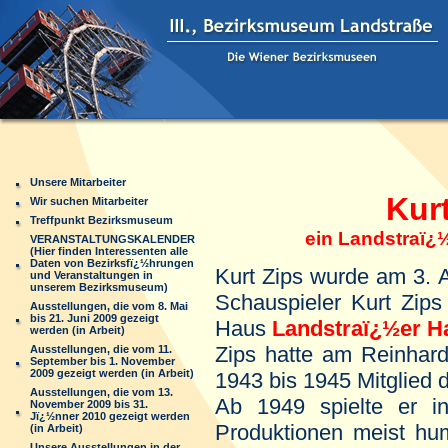
Unsere Mitarbeiter
Kurt 
Wir suchen Mitarbeiter
Treffpunkt Bezirksmuseum
ein Landstraï¿½
VERANSTALTUNGSKALENDER
(Hier finden Interessenten alle
Daten von Bezirksfï¿½hrungen
Kurt Zips wurde am 3. 
und Veranstaltungen in
unserem Bezirksmuseum)
Schauspieler Kurt Zip
Ausstellungen, die vom 8. Mai
bis 21. Juni 2009 gezeigt
Haus
Landstraï¿½er H
werden (in Arbeit)
Zips hatte am Reinhard
Ausstellungen, die vom 11.
September bis 1. November
2009 gezeigt werden (in Arbeit)
1943 bis 1945 Mitglied 
Ausstellungen, die vom 13.
Ab 1949 spielte er i
November 2009 bis 31.
Jï¿½nner 2010 gezeigt werden
Produktionen meist hu
(in Arbeit)
Unsere Ausstellungen in der