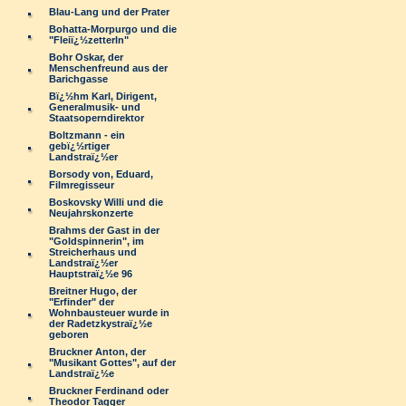
Blau-Lang und der Prater
Bohatta-Morpurgo und die
"Fleiï¿½zetterln"
Bohr Oskar, der
Menschenfreund aus der
Barichgasse
Bï¿½hm Karl, Dirigent,
Generalmusik- und
Staatsoperndirektor
Boltzmann - ein
gebï¿½rtiger
Landstraï¿½er
Borsody von, Eduard,
Filmregisseur
Boskovsky Willi und die
Neujahrskonzerte
Brahms der Gast in der
"Goldspinnerin", im
Streicherhaus und
Landstraï¿½er
Hauptstraï¿½e 96
Breitner Hugo, der
"Erfinder" der
Wohnbausteuer wurde in
der Radetzkystraï¿½e
geboren
Bruckner Anton, der
"Musikant Gottes", auf der
Landstraï¿½e
Bruckner Ferdinand oder
Theodor Tagger