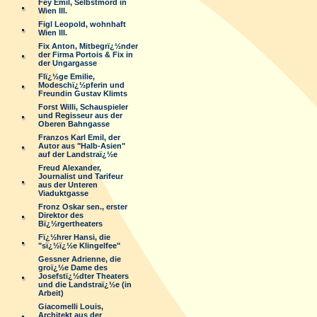
Fey Emil, Selbstmord in
Wien III.
Figl Leopold, wohnhaft
Wien III.
Fix Anton, Mitbegrï¿½nder
der Firma Portois & Fix in
der Ungargasse
Flï¿½ge Emilie,
Modeschï¿½pferin und
Freundin Gustav Klimts
Forst Willi, Schauspieler
und Regisseur aus der
Oberen Bahngasse
Franzos Karl Emil, der
Autor aus "Halb-Asien"
auf der Landstraï¿½e
Freud Alexander,
Journalist und Tarifeur
aus der Unteren
Viaduktgasse
Fronz Oskar sen., erster
Direktor des
Bï¿½rgertheaters
Fï¿½hrer Hansi, die
"sï¿½ï¿½e Klingelfee"
Gessner Adrienne, die
groï¿½e Dame des
Josefstï¿½dter Theaters
und die Landstraï¿½e (in
Arbeit)
Giacomelli Louis,
Architekt aus der