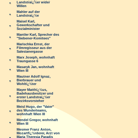
Landstraï¿½er wider
Willen
Mahler auf der
Landstraï¿½e
Maisel Karl,
Gewerkschafter und
Sozialminister
Mantler Karl, Sprecher des
"Siebener-Komitees"
Marischka Ernst, der
Filmregisseur aus der
Salesianergasse
Marx Joseph, wohnhaft
Traungasse 6
Masaryk Jan, wohnhaft
Wien III
Mautner Adolf Ignaz,
Bierbrauer und
Wohltï¿½ter
Mayer Matthï¿½us,
Badehausbesitzer und
erster Landstraï¿½er
Bezirksvorsteher
Meisl Hugo, der "Vater"
des Wunderteams,
wohnhaft Wien III
Mendel Gregor, wohnhaft
Wien III
Mesmer Franz Anton,
Mozartfï¿½rderer, Arzt von
Maria Theresia Paradis