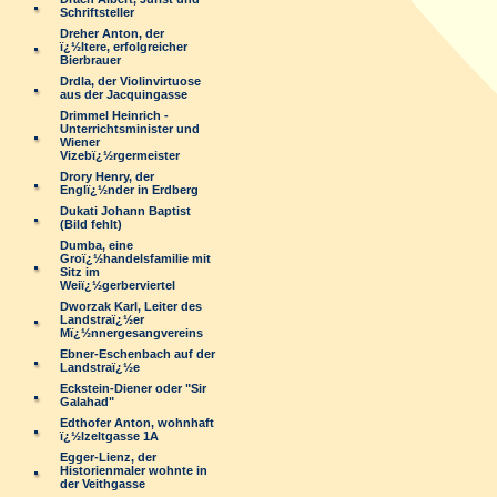
Schriftsteller
Dreher Anton, der
ï¿½ltere, erfolgreicher
Bierbrauer
Drdla, der Violinvirtuose
aus der Jacquingasse
Drimmel Heinrich -
Unterrichtsminister und
Wiener
Vizebï¿½rgermeister
Drory Henry, der
Englï¿½nder in Erdberg
Dukati Johann Baptist
(Bild fehlt)
Dumba, eine
Groï¿½handelsfamilie mit
Sitz im
Weiï¿½gerberviertel
Dworzak Karl, Leiter des
Landstraï¿½er
Mï¿½nnergesangvereins
Ebner-Eschenbach auf der
Landstraï¿½e
Eckstein-Diener oder "Sir
Galahad"
Edthofer Anton, wohnhaft
ï¿½lzeltgasse 1A
Egger-Lienz, der
Historienmaler wohnte in
der Veithgasse