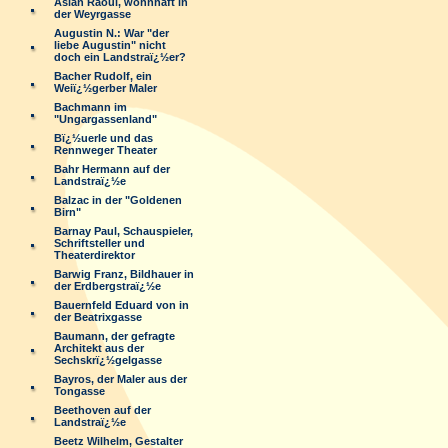
Aslan Raoul, wohnhaft in
der Weyrgasse
Augustin N.: War "der
liebe Augustin" nicht
doch ein Landstraï¿½er?
Bacher Rudolf, ein
Weiï¿½gerber Maler
Bachmann im
"Ungargassenland"
Bï¿½uerle und das
Rennweger Theater
Bahr Hermann auf der
Landstraï¿½e
Balzac in der "Goldenen
Birn"
Barnay Paul, Schauspieler,
Schriftsteller und
Theaterdirektor
Barwig Franz, Bildhauer in
der Erdbergstraï¿½e
Bauernfeld Eduard von in
der Beatrixgasse
Baumann, der gefragte
Architekt aus der
Sechskrï¿½gelgasse
Bayros, der Maler aus der
Tongasse
Beethoven auf der
Landstraï¿½e
Beetz Wilhelm, Gestalter