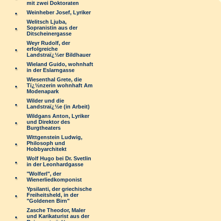
mit zwei Doktoraten
Weinheber Josef, Lyriker
Welitsch Ljuba,
Sopranistin aus der
Ditscheinergasse
Weyr Rudolf, der
erfolgreiche
Landstraï¿½er Bildhauer
Wieland Guido, wohnhaft
in der Eslarngasse
Wiesenthal Grete, die
Tï¿½nzerin wohnhaft Am
Modenapark
Wilder und die
Landstraï¿½e (in Arbeit)
Wildgans Anton, Lyriker
und Direktor des
Burgtheaters
Wittgenstein Ludwig,
Philosoph und
Hobbyarchitekt
Wolf Hugo bei Dr. Svetlin
in der Leonhardgasse
"Wolferl", der
Wienerliedkomponist
Ypsilanti, der griechische
Freiheitsheld, in der
"Goldenen Birn"
Zasche Theodor, Maler
und Karikaturist aus der