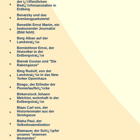
der ï¿½ffentlichen
Bedï¿½rfnisanstalten in
Erdberg
Benatzky und das
Arenbergparkviertel
Benedikt Ernst Martin, ein
bedeutender Journalist
(Bild fehlt)
Berg Alban auf der
Landstraï¿½e
Bernleithner Ernst, der
Historiker in der
Erdbergstraï¿½e
Bienek Gustav und "Die
Rabengasse"
Bing Rudolf, von der
Landstraï¿½e in das New
Yorker Opernhaus
Birago, der Erfinder der
Pionierlaufbrï¿½cke
Birkenstock Johann
Melchior, wohnhaft in der
Erdbergstraï¿½e
Blaas Carl von, der
Historienmaler aus der
Strohgasse
Blaha Paul, der
Volkstheaterdirektor
Blamauer, der Schï¿½pfer
unseres "eisernen
Bestandes"