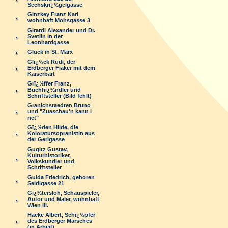
Sechskrï¿½gelgasse
Ginzkey Franz Karl
wohnhaft Mohsgasse 3
Girardi Alexander und Dr.
Svetlin in der
Leonhardgasse
Gluck in St. Marx
Glï¿½ck Rudi, der
Erdberger Fiaker mit dem
Kaiserbart
Grï¿½ffer Franz,
Buchhï¿½ndler und
Schriftsteller (Bild fehlt)
Granichstaedten Bruno
und "Zuaschau'n kann i
net"
Gï¿½den Hilde, die
Koloratursopranistin aus
der Gerlgasse
Gugitz Gustav,
Kulturhistoriker,
Volkskundler und
Schriftsteller
Gulda Friedrich, geboren
Seidlgasse 21
Gï¿½tersloh, Schauspieler,
Autor und Maler, wohnhaft
Wien III.
Hacke Albert, Schï¿½pfer
des Erdberger Marsches
(in Arbeit)