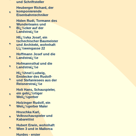
und Schriftsteller
Heuberger Richard, der
komponierende
Eisenbahntechniker
Hiden Rudi, Tormann des
Wunderteams und
Bï¿½cker auf der
Landstraï¿½e
Hlï¿½vka Josef, ein
tschechischer Baumeister
und Architekt, wohnhaft
Lï¿½wengasse 22
Hoffmann Josef und die
Landstraï¿½e
Hofmannsthal und die
Landstraï¿½e
Hï¿½hnel Ludwig,
Entdecker des Rudolf-
und Stefaniesees aus der
Reisnerstraï¿½e
Holt Hans, Schauspieler,
ein gebï¿½rtiger
Weiï¿½gerber
Holzinger Rudolf, ein
Weiï¿½gerber Maler
Hruschka Karl,
Volksschauspieler und
Kabarettist
Hubert Erwin, wohnhaft
Wien 3 und in Mallorca
Hurdes - erster