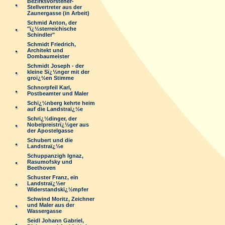
Bezirksvorsteher-
Stellvertreter aus der
Zaunergasse (in Arbeit)
Schmid Anton, der
"ï¿½sterreichische
Schindler"
Schmidt Friedrich,
Architekt und
Dombaumeister
Schmidt Joseph - der
kleine Sï¿½nger mit der
groï¿½en Stimme
Schnorpfeil Karl,
Postbeamter und Maler
Schï¿½nberg kehrte heim
auf die Landstraï¿½e
Schrï¿½dinger, der
Nobelpreistrï¿½ger aus
der Apostelgasse
Schubert und die
Landstraï¿½e
Schuppanzigh Ignaz,
Rasumofsky und
Beethoven
Schuster Franz, ein
Landstraï¿½er
Widerstandskï¿½mpfer
Schwind Moritz, Zeichner
und Maler aus der
Wassergasse
Seidl Johann Gabriel,