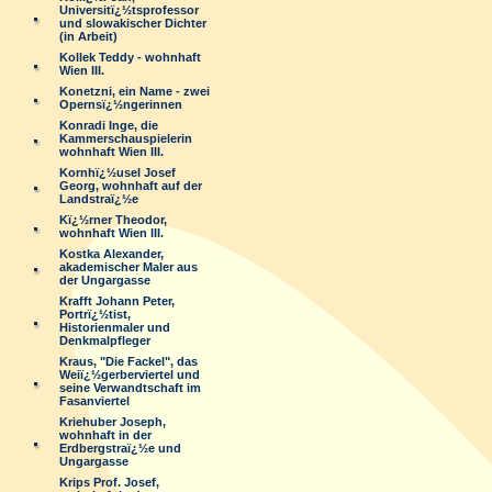
Universitï¿½tsprofessor
und slowakischer Dichter
(in Arbeit)
Kollek Teddy - wohnhaft
Wien III.
Konetzni, ein Name - zwei
Opernsï¿½ngerinnen
Konradi Inge, die
Kammerschauspielerin
wohnhaft Wien III.
Kornhï¿½usel Josef
Georg, wohnhaft auf der
Landstraï¿½e
Kï¿½rner Theodor,
wohnhaft Wien III.
Kostka Alexander,
akademischer Maler aus
der Ungargasse
Krafft Johann Peter,
Portrï¿½tist,
Historienmaler und
Denkmalpfleger
Kraus, "Die Fackel", das
Weiï¿½gerberviertel und
seine Verwandtschaft im
Fasanviertel
Kriehuber Joseph,
wohnhaft in der
Erdbergstraï¿½e und
Ungargasse
Krips Prof. Josef,