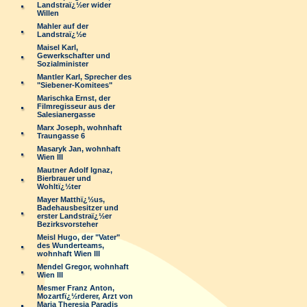
Landstraï¿½er wider
Willen
Mahler auf der
Landstraï¿½e
Maisel Karl,
Gewerkschafter und
Sozialminister
Mantler Karl, Sprecher des
"Siebener-Komitees"
Marischka Ernst, der
Filmregisseur aus der
Salesianergasse
Marx Joseph, wohnhaft
Traungasse 6
Masaryk Jan, wohnhaft
Wien III
Mautner Adolf Ignaz,
Bierbrauer und
Wohltï¿½ter
Mayer Matthï¿½us,
Badehausbesitzer und
erster Landstraï¿½er
Bezirksvorsteher
Meisl Hugo, der "Vater"
des Wunderteams,
wohnhaft Wien III
Mendel Gregor, wohnhaft
Wien III
Mesmer Franz Anton,
Mozartfï¿½rderer, Arzt von
Maria Theresia Paradis