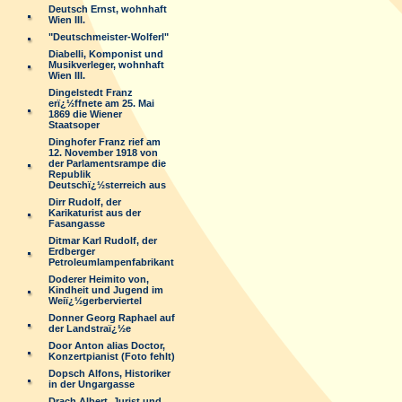
Deutsch Ernst, wohnhaft
Wien III.
"Deutschmeister-Wolferl"
Diabelli, Komponist und
Musikverleger, wohnhaft
Wien III.
Dingelstedt Franz
erï¿½ffnete am 25. Mai
1869 die Wiener
Staatsoper
Dinghofer Franz rief am
12. November 1918 von
der Parlamentsrampe die
Republik
Deutschï¿½sterreich aus
Dirr Rudolf, der
Karikaturist aus der
Fasangasse
Ditmar Karl Rudolf, der
Erdberger
Petroleumlampenfabrikant
Doderer Heimito von,
Kindheit und Jugend im
Weiï¿½gerberviertel
Donner Georg Raphael auf
der Landstraï¿½e
Door Anton alias Doctor,
Konzertpianist (Foto fehlt)
Dopsch Alfons, Historiker
in der Ungargasse
Drach Albert, Jurist und