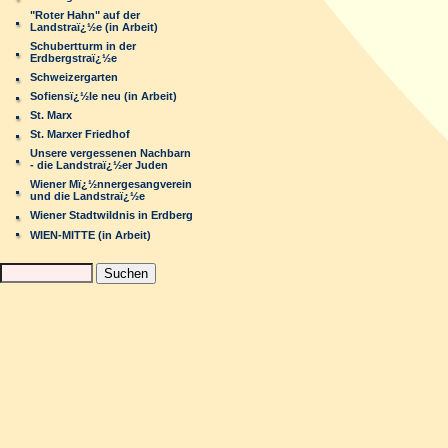
"Roter Hahn" auf der
Landstraï¿½e (in Arbeit)
Schubertturm in der
Erdbergstraï¿½e
Schweizergarten
Sofiensï¿½le neu (in Arbeit)
St. Marx
St. Marxer Friedhof
Unsere vergessenen Nachbarn
- die Landstraï¿½er Juden
Wiener Mï¿½nnergesangverein
und die Landstraï¿½e
Wiener Stadtwildnis in Erdberg
WIEN-MITTE (in Arbeit)