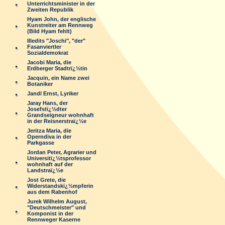
Unterrichtsminister in der
Zweiten Republik
Hyam John, der englische
Kunstreiter am Rennweg
(Bild Hyam fehlt)
Illedits "Joschi", "der"
Fasanviertler
Sozialdemokrat
Jacobi Maria, die
Erdberger Stadtrï¿½tin
Jacquin, ein Name zwei
Botaniker
Jandl Ernst, Lyriker
Jaray Hans, der
Josefstï¿½dter
Grandseigneur wohnhaft
in der Reisnerstraï¿½e
Jeritza Maria, die
Operndiva in der
Parkgasse
Jordan Peter, Agrarier und
Universitï¿½tsprofessor
wohnhaft auf der
Landstraï¿½e
Jost Grete, die
Widerstandskï¿½mpferin
aus dem Rabenhof
Jurek Wilhelm August,
"Deutschmeister" und
Komponist in der
Rennweger Kaserne