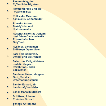
Rasumofsky, der
fï¿½rstliche Mï¿½zen
Raymond Fred und die
"Maske in Blau"
Roller, der Maler und
geniale Bï¿½hnenbilder
Romako Anton,
Portrï¿½tist und
Historienmaler
Rosenthal Konrad Johann
und Adam Carl sowie die
Rosenthal'schen
Grï¿½nde
Rysanek, die beiden
Erdberger Operndiven
Saar Ferdinand von,
Lyriker und Erzï¿½hler
Sailer, das Cafï¿½ Meteor
und die illegalen
Revolutionï¿½ren
Sozialisten
Sandauer Heinz, ein ganz
Groï¿½er der
Unterhaltungsmusik
Sander Eduard, ein
Landstraï¿½er Maler
Schell Maria in Erdberg
Schiffner, Johann
Christian Dr. med
Schmid Anton, der