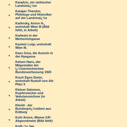
Karadzic, ein serbischer
Landstraï¿½er
Karajan Theodor,
Philologe und Historiker
auf der Landstraï¿½e
Karlinsky, Anton H.,
wohnhaft Wien III (Bild
fehlt, in Arbeit)
Karlweis in der
Metternichgasse
Kasimir Luigi, wohnhaft
Wien III.
Kaus Gina, die Autorin in
der Hyegasse
Kelsen Hans, der
Mitgestalter der
ï¿½sterreichischen
Bundesverfassung 1920
Kisch Egon Erwin,
wohnhaft Rudolf-von-Alt-
Platz 5
Kleiner Salomon,
Kupferstecher und
Vedutenzeichner (in
Arbeit)
Klestil - der
Bundesprï¿½sident aus
Erdberg
Kohl Anton, Wiener GR-
Abgeordneter (Bild fehlt)
Kollï¿½r Jan,