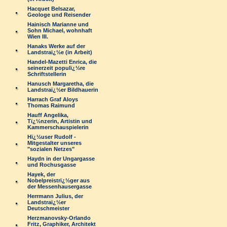
Hacquet Belsazar,
Geologe und Reisender
Hainisch Marianne und
Sohn Michael, wohnhaft
Wien III.
Hanaks Werke auf der
Landstraï¿½e (in Arbeit)
Handel-Mazetti Enrica, die
seinerzeit populï¿½re
Schriftstellerin
Hanusch Margaretha, die
Landstraï¿½er Bildhauerin
Harrach Graf Aloys
Thomas Raimund
Hauff Angelika,
Tï¿½nzerin, Artistin und
Kammerschauspielerin
Hï¿½user Rudolf -
Mitgestalter unseres
"sozialen Netzes"
Haydn in der Ungargasse
und Rochusgasse
Hayek, der
Nobelpreistrï¿½ger aus
der Messenhausergasse
Herrmann Julius, der
Landstraï¿½er
Deutschmeister
Herzmanovsky-Orlando
Fritz, Graphiker, Architekt