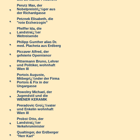
Perutz Max, der
Nobelpreistrï¿½ger aus
der Richardgasse
Petznek Elisabeth, die
"rote Erzherzogin"
Pfeiffer Ida, die
Landstraï¿½er
Weltreisende
Philipp Gunther alias Dr.
med. Placheta aus Erdberg
Piccaver Alfred, der
gefeierte Operntenor
Pittermann Bruno, Lehrer
und Politiker, wohnhaft
Wien III
Portois Auguste,
Mitbegrï¿½nder der Firma
Portois & Fix in der
Ungargasse
Powolny Michael, der
Jugendstil und die
WIENER KERAMIK
Preradovic Groï¿½vater
und Enkelin wohnhaft
Wien III
Probst Otto, der
Landstraï¿½er
Verkehrsminister
Qualtinger, der Erdberger
"Herr Karl"