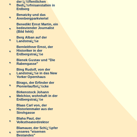
der ï¿½ffentlichen
Bedï¿½rfnisanstalten in
Erdberg
Benatzky und das
Arenbergparkviertel
Benedikt Ernst Martin, ein
bedeutender Journalist
(Bild fehlt)
Berg Alban auf der
Landstraï¿½e
Bernleithner Ernst, der
Historiker in der
Erdbergstraï¿½e
Bienek Gustav und "Die
Rabengasse"
Bing Rudolf, von der
Landstraï¿½e in das New
Yorker Opernhaus
Birago, der Erfinder der
Pionierlaufbrï¿½cke
Birkenstock Johann
Melchior, wohnhaft in der
Erdbergstraï¿½e
Blaas Carl von, der
Historienmaler aus der
Strohgasse
Blaha Paul, der
Volkstheaterdirektor
Blamauer, der Schï¿½pfer
unseres "eisernen
Bestandes"