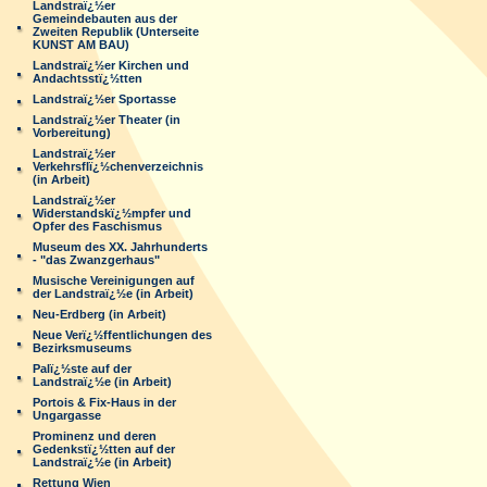
Landstraï¿½er
Gemeindebauten aus der
Zweiten Republik (Unterseite
KUNST AM BAU)
Landstraï¿½er Kirchen und
Andachtsstï¿½tten
Landstraï¿½er Sportasse
Landstraï¿½er Theater (in
Vorbereitung)
Landstraï¿½er
Verkehrsflï¿½chenverzeichnis
(in Arbeit)
Landstraï¿½er
Widerstandskï¿½mpfer und
Opfer des Faschismus
Museum des XX. Jahrhunderts
- "das Zwanzgerhaus"
Musische Vereinigungen auf
der Landstraï¿½e (in Arbeit)
Neu-Erdberg (in Arbeit)
Neue Verï¿½ffentlichungen des
Bezirksmuseums
Palï¿½ste auf der
Landstraï¿½e (in Arbeit)
Portois & Fix-Haus in der
Ungargasse
Prominenz und deren
Gedenkstï¿½tten auf der
Landstraï¿½e (in Arbeit)
Rettung Wien