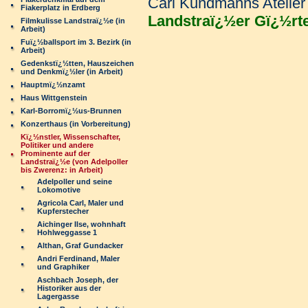
Carl
Kundmanns Atelier 
Fiakerplatz in Erdberg
Landstraï¿½er Gï¿½rte
Filmkulisse Landstraï¿½e (in
Arbeit)
Fuï¿½ballsport im 3. Bezirk (in
Arbeit)
Gedenkstï¿½tten, Hauszeichen
und Denkmï¿½ler (in Arbeit)
Hauptmï¿½nzamt
Haus Wittgenstein
Karl-Borromï¿½us-Brunnen
Konzerthaus (in Vorbereitung)
Kï¿½nstler, Wissenschafter,
Politiker und andere
Prominente auf der
Landstraï¿½e (von Adelpoller
bis Zwerenz: in Arbeit)
Adelpoller und seine
Lokomotive
Agricola Carl, Maler und
Kupferstecher
Aichinger Ilse, wohnhaft
Hohlweggasse 1
Althan, Graf Gundacker
Andri Ferdinand, Maler
und Graphiker
Aschbach Joseph, der
Historiker aus der
Lagergasse