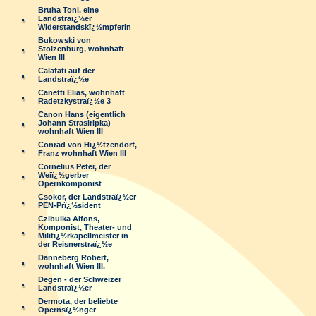
Bruha Toni, eine
Landstraï¿½er
Widerstandskï¿½mpferin
Bukowski von
Stolzenburg, wohnhaft
Wien III
Calafati auf der
Landstraï¿½e
Canetti Elias, wohnhaft
Radetzkystraï¿½e 3
Canon Hans (eigentlich
Johann Strasiripka)
wohnhaft Wien III
Conrad von Hï¿½tzendorf,
Franz wohnhaft Wien III
Cornelius Peter, der
Weiï¿½gerber
Opernkomponist
Csokor, der Landstraï¿½er
PEN-Prï¿½sident
Czibulka Alfons,
Komponist, Theater- und
Militï¿½rkapellmeister in
der Reisnerstraï¿½e
Danneberg Robert,
wohnhaft Wien III.
Degen - der Schweizer
Landstraï¿½er
Dermota, der beliebte
Opernsï¿½nger