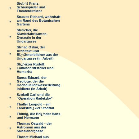
Stoï¿½ Franz,
Schauspieler und
Theaterdirektor
Strauss Richard, wohnhaft
am Rand des Botanischen
Gartens
Streicher, die
Klavierfabrikanten-
Dynastie in der
Ungargasse
Strnad Oskar, der
Architekt und
Bï¿½hnenbildner aus der
Ungargasse (in Arbeit)
Stï¿½rzer Rudolf,
Lokalschriftsteller und
Humorist
Suess Eduard, der
Geologe, der die
Hochquellenwasserleitung
initiierte (in Arbeit)
Szokoll Carl und die
"Operation Radetzky"
Thaller Leopold - ein
Landstraï¿½er Stadtrat
Thimig, die Brï¿½der Hans
und Hermann
Thomas Oswald - der
Astronom aus der
Salesianergasse
Thonet Michael aus