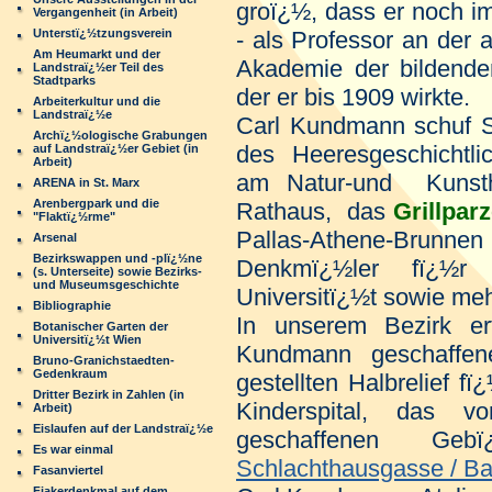
groï¿½, dass er noch i
Vergangenheit (in Arbeit)
Unterstï¿½tzungsverein
- als Professor an der 
Am Heumarkt und der
Akademie der bildende
Landstraï¿½er Teil des
Stadtparks
der er bis 1909 wirkte.
Arbeiterkultur und die
Landstraï¿½e
Carl Kundmann schuf St
Archï¿½ologische Grabungen
des Heeresgeschichtl
auf Landstraï¿½er Gebiet (in
Arbeit)
am Natur-und Kunst
ARENA in St. Marx
Arenbergpark und die
Rathaus, das
Grillpar
"Flaktï¿½rme"
Pallas-Athene-Bru
Arsenal
Bezirkswappen und -plï¿½ne
Denkmï¿½ler fï¿½r
(s. Unterseite) sowie Bezirks-
und Museumsgeschichte
Universitï¿½t sowie me
Bibliographie
In unserem Bezirk e
Botanischer Garten der
Universitï¿½t Wien
Kundmann geschaffen
Bruno-Granichstaedten-
Gedenkraum
gestellten Halbrelief 
Dritter Bezirk in Zahlen (in
Kinderspital, das
Arbeit)
Eislaufen auf der Landstraï¿½e
geschaffenen G
Es war einmal
Schlachthausgasse / 
Fasanviertel
Fiakerdenkmal auf dem