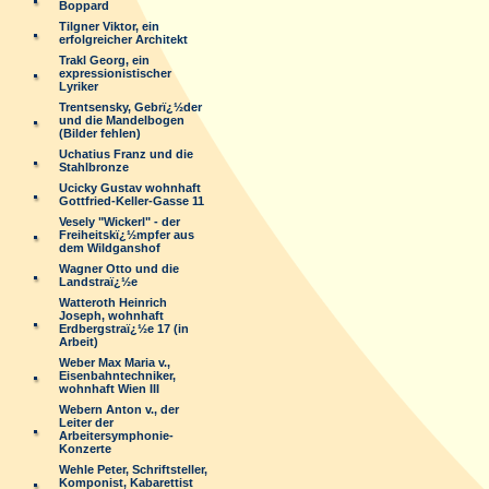
Boppard
Tilgner Viktor, ein
erfolgreicher Architekt
Trakl Georg, ein
expressionistischer
Lyriker
Trentsensky, Gebrï¿½der
und die Mandelbogen
(Bilder fehlen)
Uchatius Franz und die
Stahlbronze
Ucicky Gustav wohnhaft
Gottfried-Keller-Gasse 11
Vesely "Wickerl" - der
Freiheitskï¿½mpfer aus
dem Wildganshof
Wagner Otto und die
Landstraï¿½e
Watteroth Heinrich
Joseph, wohnhaft
Erdbergstraï¿½e 17 (in
Arbeit)
Weber Max Maria v.,
Eisenbahntechniker,
wohnhaft Wien III
Webern Anton v., der
Leiter der
Arbeitersymphonie-
Konzerte
Wehle Peter, Schriftsteller,
Komponist, Kabarettist