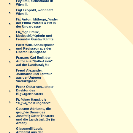
Fey Emil, Selbstmord in
Wien III.
Figl Leopold, wohnhaft
Wien III.
Fix Anton, Mitbegrï¿½nder
der Firma Portois & Fix in
der Ungargasse
Flï¿½ge Emilie,
Modeschï¿½pferin und
Freundin Gustav Klimts
Forst Willi, Schauspieler
und Regisseur aus der
Oberen Bahngasse
Franzos Karl Emil, der
Autor aus "Halb-Asien"
auf der Landstraï¿½e
Freud Alexander,
Journalist und Tarifeur
aus der Unteren
Viaduktgasse
Fronz Oskar sen., erster
Direktor des
Bï¿½rgertheaters
Fï¿½hrer Hansi, die
"sï¿½ï¿½e Klingelfee"
Gessner Adrienne, die
groï¿½e Dame des
Josefstï¿½dter Theaters
und die Landstraï¿½e (in
Arbeit)
Giacomelli Louis,
Architekt aus der