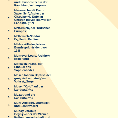
und Hausbesitzer in der
Rauchfangkehrergasse
Messerschmidt Franz
Xaver, Schï¿½pfer der
Charakterkï¿½pfe im
Unteren Belvedere, war ein
Landstraï¿½er
Metternich, der "Kutscher
Europas"
Metternich-Sandor
Fï¿½rstin Pauline
Miklas Wilhelm, letzter
Bundesprï¿½sident vor
1938
Montoyer Louis, Architekt
(Bild fehlt)
Morawetz Franz, der
Erbauer des
Sophienbades
Moser Johann Baptist, der
groï¿½e Landstraï¿½er
Volkssï¿½nger
Moser "Kolo" auf der
Landstraï¿½e
Mozart und die
Landstraï¿½e
Muhr Adelbert, Journalist
und Schriftsteller
Mundy, Jaromir,
Begrï¿½nder der Wiener
Rettungsgesellschaft und