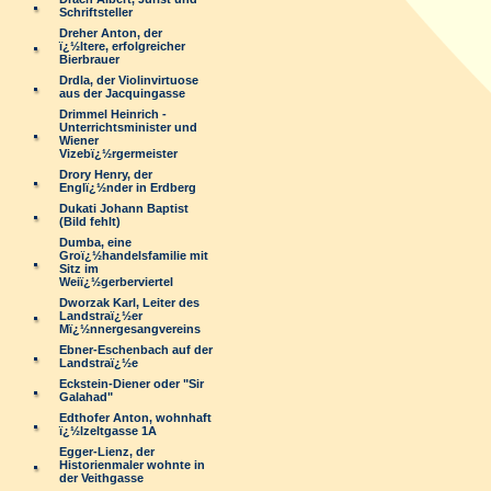
Schriftsteller
Dreher Anton, der
ï¿½ltere, erfolgreicher
Bierbrauer
Drdla, der Violinvirtuose
aus der Jacquingasse
Drimmel Heinrich -
Unterrichtsminister und
Wiener
Vizebï¿½rgermeister
Drory Henry, der
Englï¿½nder in Erdberg
Dukati Johann Baptist
(Bild fehlt)
Dumba, eine
Groï¿½handelsfamilie mit
Sitz im
Weiï¿½gerberviertel
Dworzak Karl, Leiter des
Landstraï¿½er
Mï¿½nnergesangvereins
Ebner-Eschenbach auf der
Landstraï¿½e
Eckstein-Diener oder "Sir
Galahad"
Edthofer Anton, wohnhaft
ï¿½lzeltgasse 1A
Egger-Lienz, der
Historienmaler wohnte in
der Veithgasse