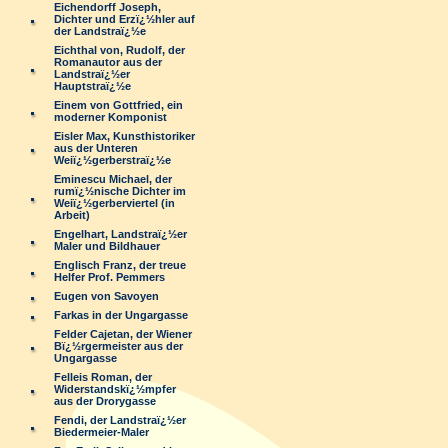
Eichendorff Joseph,
Dichter und Erzï¿½hler auf
der Landstraï¿½e
Eichthal von, Rudolf, der
Romanautor aus der
Landstraï¿½er
Hauptstraï¿½e
Einem von Gottfried, ein
moderner Komponist
Eisler Max, Kunsthistoriker
aus der Unteren
Weiï¿½gerberstraï¿½e
Eminescu Michael, der
rumï¿½nische Dichter im
Weiï¿½gerberviertel (in
Arbeit)
Engelhart, Landstraï¿½er
Maler und Bildhauer
Englisch Franz, der treue
Helfer Prof. Pemmers
Eugen von Savoyen
Farkas in der Ungargasse
Felder Cajetan, der Wiener
Bï¿½rgermeister aus der
Ungargasse
Felleis Roman, der
Widerstandskï¿½mpfer
aus der Drorygasse
Fendi, der Landstraï¿½er
Biedermeier-Maler