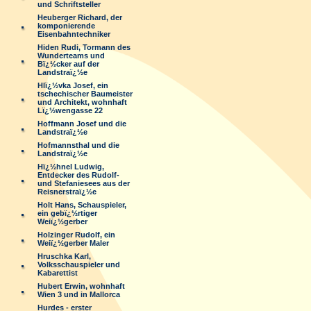
und Schriftsteller
Heuberger Richard, der
komponierende
Eisenbahntechniker
Hiden Rudi, Tormann des
Wunderteams und
Bï¿½cker auf der
Landstraï¿½e
Hlï¿½vka Josef, ein
tschechischer Baumeister
und Architekt, wohnhaft
Lï¿½wengasse 22
Hoffmann Josef und die
Landstraï¿½e
Hofmannsthal und die
Landstraï¿½e
Hï¿½hnel Ludwig,
Entdecker des Rudolf-
und Stefaniesees aus der
Reisnerstraï¿½e
Holt Hans, Schauspieler,
ein gebï¿½rtiger
Weiï¿½gerber
Holzinger Rudolf, ein
Weiï¿½gerber Maler
Hruschka Karl,
Volksschauspieler und
Kabarettist
Hubert Erwin, wohnhaft
Wien 3 und in Mallorca
Hurdes - erster