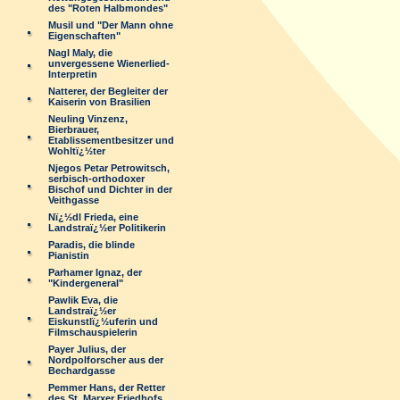
des "Roten Halbmondes"
Musil und "Der Mann ohne
Eigenschaften"
Nagl Maly, die
unvergessene Wienerlied-
Interpretin
Natterer, der Begleiter der
Kaiserin von Brasilien
Neuling Vinzenz,
Bierbrauer,
Etablissementbesitzer und
Wohltï¿½ter
Njegos Petar Petrowitsch,
serbisch-orthodoxer
Bischof und Dichter in der
Veithgasse
Nï¿½dl Frieda, eine
Landstraï¿½er Politikerin
Paradis, die blinde
Pianistin
Parhamer Ignaz, der
"Kindergeneral"
Pawlik Eva, die
Landstraï¿½er
Eiskunstlï¿½uferin und
Filmschauspielerin
Payer Julius, der
Nordpolforscher aus der
Bechardgasse
Pemmer Hans, der Retter
des St. Marxer Friedhofs