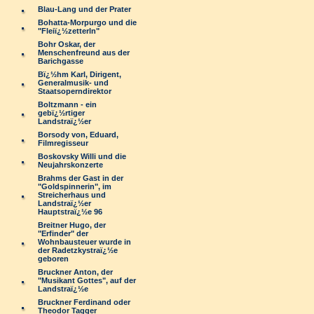
Blau-Lang und der Prater
Bohatta-Morpurgo und die
"Fleiï¿½zetterln"
Bohr Oskar, der
Menschenfreund aus der
Barichgasse
Bï¿½hm Karl, Dirigent,
Generalmusik- und
Staatsoperndirektor
Boltzmann - ein
gebï¿½rtiger
Landstraï¿½er
Borsody von, Eduard,
Filmregisseur
Boskovsky Willi und die
Neujahrskonzerte
Brahms der Gast in der
"Goldspinnerin", im
Streicherhaus und
Landstraï¿½er
Hauptstraï¿½e 96
Breitner Hugo, der
"Erfinder" der
Wohnbausteuer wurde in
der Radetzkystraï¿½e
geboren
Bruckner Anton, der
"Musikant Gottes", auf der
Landstraï¿½e
Bruckner Ferdinand oder
Theodor Tagger