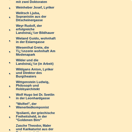
mit zwei Doktoraten
Weinheber Josef, Lyriker
Welitsch Ljuba,
Sopranistin aus der
Ditscheinergasse
Weyr Rudolf, der
erfolgreiche
Landstraï¿½er Bildhauer
Wieland Guido, wohnhaft
in der Eslarngasse
Wiesenthal Grete, die
Tï¿½nzerin wohnhaft Am
Modenapark
Wilder und die
Landstraï¿½e (in Arbeit)
Wildgans Anton, Lyriker
und Direktor des
Burgtheaters
Wittgenstein Ludwig,
Philosoph und
Hobbyarchitekt
Wolf Hugo bei Dr. Svetlin
in der Leonhardgasse
"Wolferl", der
Wienerliedkomponist
Ypsilanti, der griechische
Freiheitsheld, in der
"Goldenen Birn"
Zasche Theodor, Maler
und Karikaturist aus der