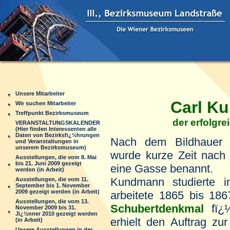
Unsere Mitarbeiter
Carl Kun
Wir suchen Mitarbeiter
Treffpunkt Bezirksmuseum
der erfolgreiche
VERANSTALTUNGSKALENDER
(Hier finden Interessenten alle
Daten von Bezirksfï¿½hrungen
Nach dem Bildhaue
und Veranstaltungen in
unserem Bezirksmuseum)
wurde kurze Zeit nach
Ausstellungen, die vom 8. Mai
bis 21. Juni 2009 gezeigt
eine Gasse benannt.
werden (in Arbeit)
Kundmann studierte 
Ausstellungen, die vom 11.
September bis 1. November
2009 gezeigt werden (in Arbeit)
arbeitete 1865 bis 186
Ausstellungen, die vom 13.
Schubertdenkmal
fï¿
November 2009 bis 31.
Jï¿½nner 2010 gezeigt werden
erhielt den Auftrag zu
(in Arbeit)
Unsere Ausstellungen in der