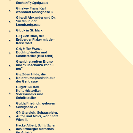
Sechskrï¿½gelgasse
Ginzkey Franz Karl
wohnhaft Mohsgasse 3
Girardi Alexander und Dr.
Svetlin in der
Leonhardgasse
Gluck in St. Marx
Glï¿½ck Rudi, der
Erdberger Fiaker mit dem
Kaiserbart
Grï¿½ffer Franz,
Buchhï¿½ndler und
Schriftsteller (Bild fehlt)
Granichstaedten Bruno
und "Zuaschau'n kann i
net"
Gï¿½den Hilde, die
Koloratursopranistin aus
der Gerlgasse
Gugitz Gustav,
Kulturhistoriker,
Volkskundler und
Schriftsteller
Gulda Friedrich, geboren
Seidlgasse 21
Gï¿½tersloh, Schauspieler,
Autor und Maler, wohnhaft
Wien III.
Hacke Albert, Schï¿½pfer
des Erdberger Marsches
(in Arbeit)