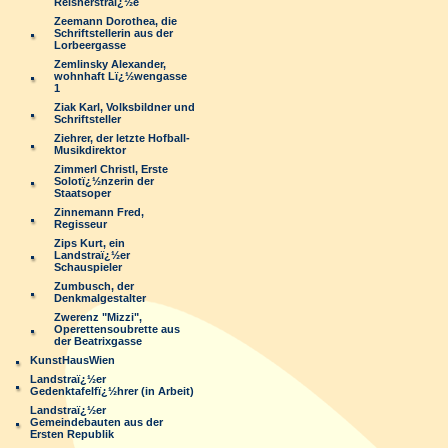
Reisnerstraï¿½e
Zeemann Dorothea, die
Schriftstellerin aus der
Lorbeergasse
Zemlinsky Alexander,
wohnhaft Lï¿½wengasse
1
Ziak Karl, Volksbildner und
Schriftsteller
Ziehrer, der letzte Hofball-
Musikdirektor
Zimmerl Christl, Erste
Solotï¿½nzerin der
Staatsoper
Zinnemann Fred,
Regisseur
Zips Kurt, ein
Landstraï¿½er
Schauspieler
Zumbusch, der
Denkmalgestalter
Zwerenz "Mizzi",
Operettensoubrette aus
der Beatrixgasse
KunstHausWien
Landstraï¿½er
Gedenktafelfï¿½hrer (in Arbeit)
Landstraï¿½er
Gemeindebauten aus der
Ersten Republik