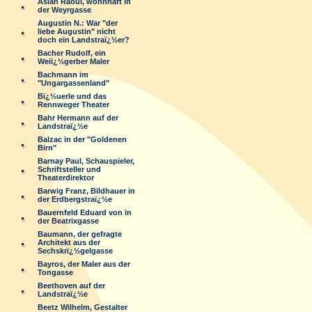
Aslan Raoul, wohnhaft in
der Weyrgasse
Augustin N.: War "der
liebe Augustin" nicht
doch ein Landstraï¿½er?
Bacher Rudolf, ein
Weiï¿½gerber Maler
Bachmann im
"Ungargassenland"
Bï¿½uerle und das
Rennweger Theater
Bahr Hermann auf der
Landstraï¿½e
Balzac in der "Goldenen
Birn"
Barnay Paul, Schauspieler,
Schriftsteller und
Theaterdirektor
Barwig Franz, Bildhauer in
der Erdbergstraï¿½e
Bauernfeld Eduard von in
der Beatrixgasse
Baumann, der gefragte
Architekt aus der
Sechskrï¿½gelgasse
Bayros, der Maler aus der
Tongasse
Beethoven auf der
Landstraï¿½e
Beetz Wilhelm, Gestalter