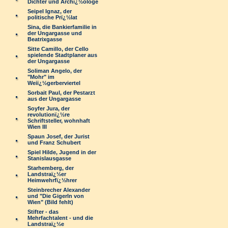
Dichter und Archï¿½ologe
Seipel Ignaz, der
politische Prï¿½lat
Sina, die Bankierfamilie in
der Ungargasse und
Beatrixgasse
Sitte Camillo, der Cello
spielende Stadtplaner aus
der Ungargasse
Soliman Angelo, der
"Mohr" im
Weiï¿½gerberviertel
Sorbait Paul, der Pestarzt
aus der Ungargasse
Soyfer Jura, der
revolutionï¿½re
Schriftsteller, wohnhaft
Wien III
Spaun Josef, der Jurist
und Franz Schubert
Spiel Hilde, Jugend in der
Stanislausgasse
Starhemberg, der
Landstraï¿½er
Heimwehrfï¿½hrer
Steinbrecher Alexander
und "Die Gigerln von
Wien" (Bild fehlt)
Stifter - das
Mehrfachtalent - und die
Landstraï¿½e