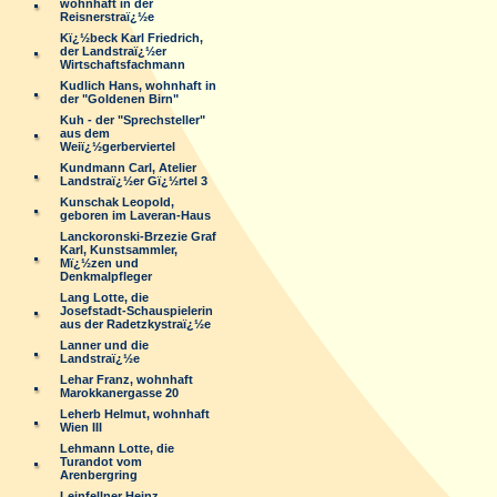
wohnhaft in der
Reisnerstraï¿½e
Kï¿½beck Karl Friedrich,
der Landstraï¿½er
Wirtschaftsfachmann
Kudlich Hans, wohnhaft in
der "Goldenen Birn"
Kuh - der "Sprechsteller"
aus dem
Weiï¿½gerberviertel
Kundmann Carl, Atelier
Landstraï¿½er Gï¿½rtel 3
Kunschak Leopold,
geboren im Laveran-Haus
Lanckoronski-Brzezie Graf
Karl, Kunstsammler,
Mï¿½zen und
Denkmalpfleger
Lang Lotte, die
Josefstadt-Schauspielerin
aus der Radetzkystraï¿½e
Lanner und die
Landstraï¿½e
Lehar Franz, wohnhaft
Marokkanergasse 20
Leherb Helmut, wohnhaft
Wien III
Lehmann Lotte, die
Turandot vom
Arenbergring
Leinfellner Heinz,