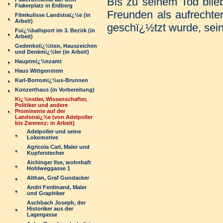
Bis zu seinem Tod blieb
Fiakerplatz in Erdberg
Freunden als aufrechter
Filmkulisse Landstraï¿½e (in
Arbeit)
geschï¿½tzt wurde, sein
Fuï¿½ballsport im 3. Bezirk (in
Arbeit)
Gedenkstï¿½tten, Hauszeichen
und Denkmï¿½ler (in Arbeit)
Hauptmï¿½nzamt
Haus Wittgenstein
Karl-Borromï¿½us-Brunnen
Konzerthaus (in Vorbereitung)
Kï¿½nstler, Wissenschafter,
Politiker und andere
Prominente auf der
Landstraï¿½e (von Adelpoller
bis Zwerenz: in Arbeit)
Adelpoller und seine
Lokomotive
Agricola Carl, Maler und
Kupferstecher
Aichinger Ilse, wohnhaft
Hohlweggasse 1
Althan, Graf Gundacker
Andri Ferdinand, Maler
und Graphiker
Aschbach Joseph, der
Historiker aus der
Lagergasse