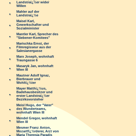
Landstraï¿½er wider
Willen
Mahler auf der
Landstraï¿½e
Maisel Karl,
Gewerkschafter und
Sozialminister
Mantler Karl, Sprecher des
"Siebener-Komitees"
Marischka Ernst, der
Filmregisseur aus der
Salesianergasse
Marx Joseph, wohnhaft
Traungasse 6
Masaryk Jan, wohnhaft
Wien III
Mautner Adolf Ignaz,
Bierbrauer und
Wohltï¿½ter
Mayer Matthï¿½us,
Badehausbesitzer und
erster Landstraï¿½er
Bezirksvorsteher
Meisl Hugo, der "Vater"
des Wunderteams,
wohnhaft Wien III
Mendel Gregor, wohnhaft
Wien III
Mesmer Franz Anton,
Mozartfï¿½rderer, Arzt von
Maria Theresia Paradis