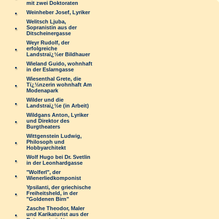
mit zwei Doktoraten
Weinheber Josef, Lyriker
Welitsch Ljuba,
Sopranistin aus der
Ditscheinergasse
Weyr Rudolf, der
erfolgreiche
Landstraï¿½er Bildhauer
Wieland Guido, wohnhaft
in der Eslarngasse
Wiesenthal Grete, die
Tï¿½nzerin wohnhaft Am
Modenapark
Wilder und die
Landstraï¿½e (in Arbeit)
Wildgans Anton, Lyriker
und Direktor des
Burgtheaters
Wittgenstein Ludwig,
Philosoph und
Hobbyarchitekt
Wolf Hugo bei Dr. Svetlin
in der Leonhardgasse
"Wolferl", der
Wienerliedkomponist
Ypsilanti, der griechische
Freiheitsheld, in der
"Goldenen Birn"
Zasche Theodor, Maler
und Karikaturist aus der