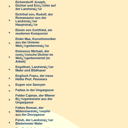
Eichendorff Joseph,
Dichter und Erzï¿½hler auf
der Landstraï¿½e
Eichthal von, Rudolf, der
Romanautor aus der
Landstraï¿½er
Hauptstraï¿½e
Einem von Gottfried, ein
moderner Komponist
Eisler Max, Kunsthistoriker
aus der Unteren
Weiï¿½gerberstraï¿½e
Eminescu Michael, der
rumï¿½nische Dichter im
Weiï¿½gerberviertel (in
Arbeit)
Engelhart, Landstraï¿½er
Maler und Bildhauer
Englisch Franz, der treue
Helfer Prof. Pemmers
Eugen von Savoyen
Farkas in der Ungargasse
Felder Cajetan, der Wiener
Bï¿½rgermeister aus der
Ungargasse
Felleis Roman, der
Widerstandskï¿½mpfer
aus der Drorygasse
Fendi, der Landstraï¿½er
Biedermeier-Maler