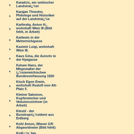
Karadzic, ein serbischer
Landstraï¿½er
Karajan Theodor,
Philologe und Historiker
auf der Landstraï¿½e
Karlinsky, Anton H.,
wohnhaft Wien III (Bild
fehlt, in Arbeit)
Karlweis in der
Metternichgasse
Kasimir Luigi, wohnhaft
Wien III.
Kaus Gina, die Autorin in
der Hyegasse
Kelsen Hans, der
Mitgestalter der
ï¿½sterreichischen
Bundesverfassung 1920
Kisch Egon Erwin,
wohnhaft Rudolf-von-Alt-
Platz 5
Kleiner Salomon,
Kupferstecher und
Vedutenzeichner (in
Arbeit)
Klestil - der
Bundesprï¿½sident aus
Erdberg
Kohl Anton, Wiener GR-
Abgeordneter (Bild fehlt)
Kollï¿½r Jan,