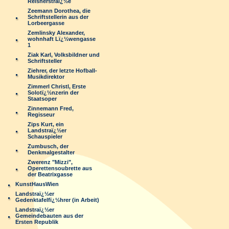
Reisnerstraï¿½e
Zeemann Dorothea, die
Schriftstellerin aus der
Lorbeergasse
Zemlinsky Alexander,
wohnhaft Lï¿½wengasse
1
Ziak Karl, Volksbildner und
Schriftsteller
Ziehrer, der letzte Hofball-
Musikdirektor
Zimmerl Christl, Erste
Solotï¿½nzerin der
Staatsoper
Zinnemann Fred,
Regisseur
Zips Kurt, ein
Landstraï¿½er
Schauspieler
Zumbusch, der
Denkmalgestalter
Zwerenz "Mizzi",
Operettensoubrette aus
der Beatrixgasse
KunstHausWien
Landstraï¿½er
Gedenktafelfï¿½hrer (in Arbeit)
Landstraï¿½er
Gemeindebauten aus der
Ersten Republik