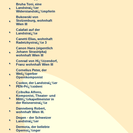
Bruha Toni, eine
Landstraï¿½er
Widerstandskï¿½mpferin
Bukowski von
Stolzenburg, wohnhaft
Wien III
Calafati auf der
Landstraï¿½e
Canetti Elias, wohnhaft
Radetzkystraï¿½e 3
Canon Hans (eigentlich
Johann Strasiripka)
wohnhaft Wien III
Conrad von Hï¿½tzendorf,
Franz wohnhaft Wien III
Cornelius Peter, der
Weiï¿½gerber
Opernkomponist
Csokor, der Landstraï¿½er
PEN-Prï¿½sident
Czibulka Alfons,
Komponist, Theater- und
Militï¿½rkapellmeister in
der Reisnerstraï¿½e
Danneberg Robert,
wohnhaft Wien III.
Degen - der Schweizer
Landstraï¿½er
Dermota, der beliebte
Opernsï¿½nger