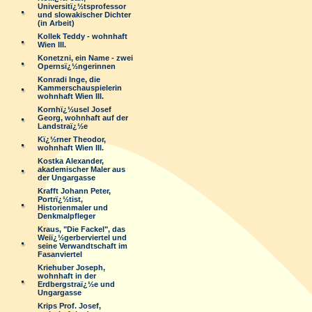
Universitï¿½tsprofessor
und slowakischer Dichter
(in Arbeit)
Kollek Teddy - wohnhaft
Wien III.
Konetzni, ein Name - zwei
Opernsï¿½ngerinnen
Konradi Inge, die
Kammerschauspielerin
wohnhaft Wien III.
Kornhï¿½usel Josef
Georg, wohnhaft auf der
Landstraï¿½e
Kï¿½rner Theodor,
wohnhaft Wien III.
Kostka Alexander,
akademischer Maler aus
der Ungargasse
Krafft Johann Peter,
Portrï¿½tist,
Historienmaler und
Denkmalpfleger
Kraus, "Die Fackel", das
Weiï¿½gerberviertel und
seine Verwandtschaft im
Fasanviertel
Kriehuber Joseph,
wohnhaft in der
Erdbergstraï¿½e und
Ungargasse
Krips Prof. Josef,