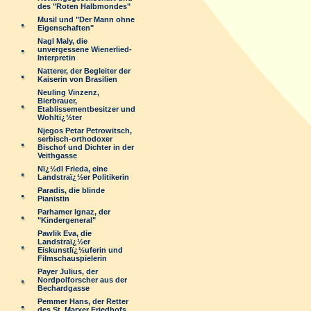
des "Roten Halbmondes"
Musil und "Der Mann ohne
Eigenschaften"
Nagl Maly, die
unvergessene Wienerlied-
Interpretin
Natterer, der Begleiter der
Kaiserin von Brasilien
Neuling Vinzenz,
Bierbrauer,
Etablissementbesitzer und
Wohltï¿½ter
Njegos Petar Petrowitsch,
serbisch-orthodoxer
Bischof und Dichter in der
Veithgasse
Nï¿½dl Frieda, eine
Landstraï¿½er Politikerin
Paradis, die blinde
Pianistin
Parhamer Ignaz, der
"Kindergeneral"
Pawlik Eva, die
Landstraï¿½er
Eiskunstlï¿½uferin und
Filmschauspielerin
Payer Julius, der
Nordpolforscher aus der
Bechardgasse
Pemmer Hans, der Retter
des St. Marxer Friedhofs