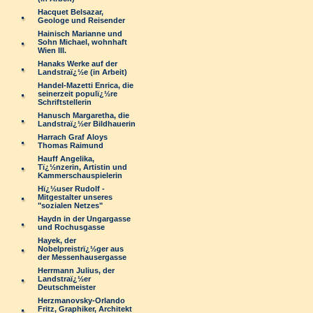
Hacquet Belsazar,
Geologe und Reisender
Hainisch Marianne und
Sohn Michael, wohnhaft
Wien III.
Hanaks Werke auf der
Landstraï¿½e (in Arbeit)
Handel-Mazetti Enrica, die
seinerzeit populï¿½re
Schriftstellerin
Hanusch Margaretha, die
Landstraï¿½er Bildhauerin
Harrach Graf Aloys
Thomas Raimund
Hauff Angelika,
Tï¿½nzerin, Artistin und
Kammerschauspielerin
Hï¿½user Rudolf -
Mitgestalter unseres
"sozialen Netzes"
Haydn in der Ungargasse
und Rochusgasse
Hayek, der
Nobelpreistrï¿½ger aus
der Messenhausergasse
Herrmann Julius, der
Landstraï¿½er
Deutschmeister
Herzmanovsky-Orlando
Fritz, Graphiker, Architekt