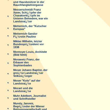
und Hausbesitzer in der
Rauchfangkehrergasse
Messerschmidt Franz
Xaver, Schï¿½pfer der
Charakterkï¿½pfe im
Unteren Belvedere, war ein
Landstraï¿½er
Metternich, der "Kutscher
Europas"
Metternich-Sandor
Fï¿½rstin Pauline
Miklas Wilhelm, letzter
Bundesprï¿½sident vor
1938
Montoyer Louis, Architekt
(Bild fehlt)
Morawetz Franz, der
Erbauer des
Sophienbades
Moser Johann Baptist, der
groï¿½e Landstraï¿½er
Volkssï¿½nger
Moser "Kolo" auf der
Landstraï¿½e
Mozart und die
Landstraï¿½e
Muhr Adelbert, Journalist
und Schriftsteller
Mundy, Jaromir,
Begrï¿½nder der Wiener
Rettungsgesellschaft und