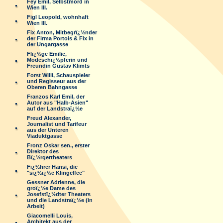
Fey Emil, Selbstmord in
Wien III.
Figl Leopold, wohnhaft
Wien III.
Fix Anton, Mitbegrï¿½nder
der Firma Portois & Fix in
der Ungargasse
Flï¿½ge Emilie,
Modeschï¿½pferin und
Freundin Gustav Klimts
Forst Willi, Schauspieler
und Regisseur aus der
Oberen Bahngasse
Franzos Karl Emil, der
Autor aus "Halb-Asien"
auf der Landstraï¿½e
Freud Alexander,
Journalist und Tarifeur
aus der Unteren
Viaduktgasse
Fronz Oskar sen., erster
Direktor des
Bï¿½rgertheaters
Fï¿½hrer Hansi, die
"sï¿½ï¿½e Klingelfee"
Gessner Adrienne, die
groï¿½e Dame des
Josefstï¿½dter Theaters
und die Landstraï¿½e (in
Arbeit)
Giacomelli Louis,
Architekt aus der