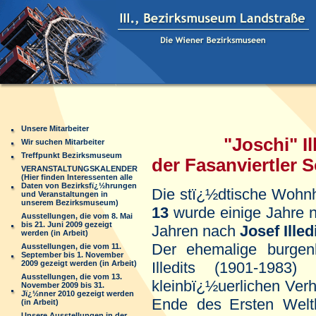
Unsere Mitarbeiter
"Joschi" Il
Wir suchen Mitarbeiter
Treffpunkt Bezirksmuseum
der Fasanviertler 
VERANSTALTUNGSKALENDER
(Hier finden Interessenten alle
Daten von Bezirksfï¿½hrungen
Die stï¿½dtische Woh
und Veranstaltungen in
unserem Bezirksmuseum)
13
wurde einige Jahre na
Ausstellungen, die vom 8. Mai
bis 21. Juni 2009 gezeigt
Jahren nach
Josef Illed
werden (in Arbeit)
Der ehemalige burgenl
Ausstellungen, die vom 11.
September bis 1. November
2009 gezeigt werden (in Arbeit)
Illedits (1901-1983
Ausstellungen, die vom 13.
kleinbï¿½uerlichen Ver
November 2009 bis 31.
Jï¿½nner 2010 gezeigt werden
Ende des
Ersten Welt
(in Arbeit)
Unsere Ausstellungen in der