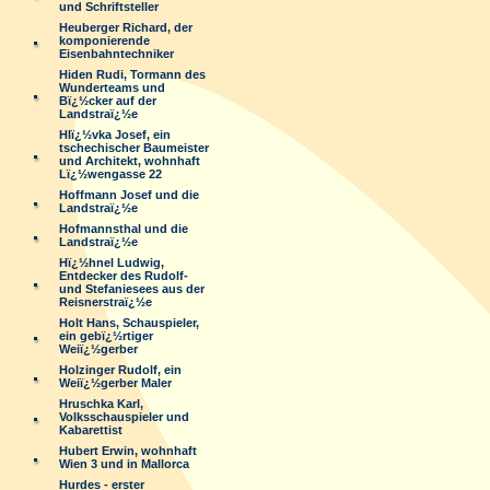
und Schriftsteller
Heuberger Richard, der
komponierende
Eisenbahntechniker
Hiden Rudi, Tormann des
Wunderteams und
Bï¿½cker auf der
Landstraï¿½e
Hlï¿½vka Josef, ein
tschechischer Baumeister
und Architekt, wohnhaft
Lï¿½wengasse 22
Hoffmann Josef und die
Landstraï¿½e
Hofmannsthal und die
Landstraï¿½e
Hï¿½hnel Ludwig,
Entdecker des Rudolf-
und Stefaniesees aus der
Reisnerstraï¿½e
Holt Hans, Schauspieler,
ein gebï¿½rtiger
Weiï¿½gerber
Holzinger Rudolf, ein
Weiï¿½gerber Maler
Hruschka Karl,
Volksschauspieler und
Kabarettist
Hubert Erwin, wohnhaft
Wien 3 und in Mallorca
Hurdes - erster