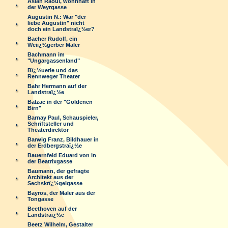
Aslan Raoul, wohnhaft in
der Weyrgasse
Augustin N.: War "der
liebe Augustin" nicht
doch ein Landstraï¿½er?
Bacher Rudolf, ein
Weiï¿½gerber Maler
Bachmann im
"Ungargassenland"
Bï¿½uerle und das
Rennweger Theater
Bahr Hermann auf der
Landstraï¿½e
Balzac in der "Goldenen
Birn"
Barnay Paul, Schauspieler,
Schriftsteller und
Theaterdirektor
Barwig Franz, Bildhauer in
der Erdbergstraï¿½e
Bauernfeld Eduard von in
der Beatrixgasse
Baumann, der gefragte
Architekt aus der
Sechskrï¿½gelgasse
Bayros, der Maler aus der
Tongasse
Beethoven auf der
Landstraï¿½e
Beetz Wilhelm, Gestalter