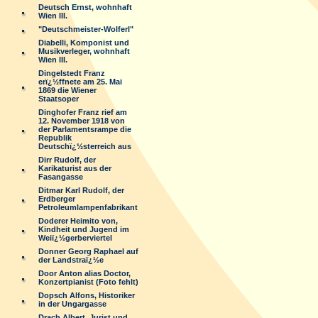
Deutsch Ernst, wohnhaft
Wien III.
"Deutschmeister-Wolferl"
Diabelli, Komponist und
Musikverleger, wohnhaft
Wien III.
Dingelstedt Franz
erï¿½ffnete am 25. Mai
1869 die Wiener
Staatsoper
Dinghofer Franz rief am
12. November 1918 von
der Parlamentsrampe die
Republik
Deutschï¿½sterreich aus
Dirr Rudolf, der
Karikaturist aus der
Fasangasse
Ditmar Karl Rudolf, der
Erdberger
Petroleumlampenfabrikant
Doderer Heimito von,
Kindheit und Jugend im
Weiï¿½gerberviertel
Donner Georg Raphael auf
der Landstraï¿½e
Door Anton alias Doctor,
Konzertpianist (Foto fehlt)
Dopsch Alfons, Historiker
in der Ungargasse
Drach Albert, Jurist und