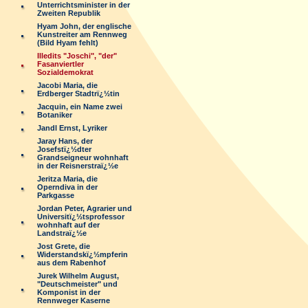
Unterrichtsminister in der
Zweiten Republik
Hyam John, der englische
Kunstreiter am Rennweg
(Bild Hyam fehlt)
Illedits "Joschi", "der"
Fasanviertler
Sozialdemokrat
Jacobi Maria, die
Erdberger Stadtrï¿½tin
Jacquin, ein Name zwei
Botaniker
Jandl Ernst, Lyriker
Jaray Hans, der
Josefstï¿½dter
Grandseigneur wohnhaft
in der Reisnerstraï¿½e
Jeritza Maria, die
Operndiva in der
Parkgasse
Jordan Peter, Agrarier und
Universitï¿½tsprofessor
wohnhaft auf der
Landstraï¿½e
Jost Grete, die
Widerstandskï¿½mpferin
aus dem Rabenhof
Jurek Wilhelm August,
"Deutschmeister" und
Komponist in der
Rennweger Kaserne