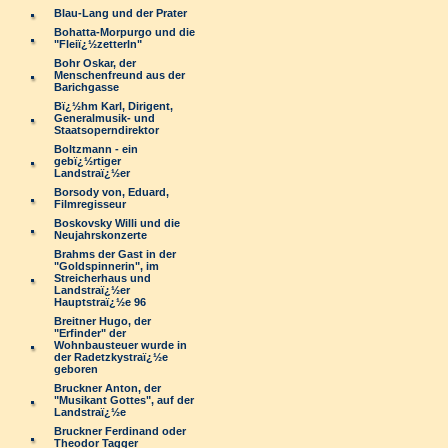
Blau-Lang und der Prater
Bohatta-Morpurgo und die
"Fleiï¿½zetterln"
Bohr Oskar, der
Menschenfreund aus der
Barichgasse
Bï¿½hm Karl, Dirigent,
Generalmusik- und
Staatsoperndirektor
Boltzmann - ein
gebï¿½rtiger
Landstraï¿½er
Borsody von, Eduard,
Filmregisseur
Boskovsky Willi und die
Neujahrskonzerte
Brahms der Gast in der
"Goldspinnerin", im
Streicherhaus und
Landstraï¿½er
Hauptstraï¿½e 96
Breitner Hugo, der
"Erfinder" der
Wohnbausteuer wurde in
der Radetzkystraï¿½e
geboren
Bruckner Anton, der
"Musikant Gottes", auf der
Landstraï¿½e
Bruckner Ferdinand oder
Theodor Tagger