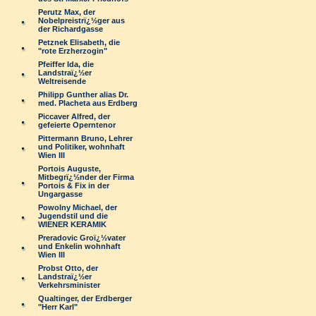
Perutz Max, der
Nobelpreistrï¿½ger aus
der Richardgasse
Petznek Elisabeth, die
"rote Erzherzogin"
Pfeiffer Ida, die
Landstraï¿½er
Weltreisende
Philipp Gunther alias Dr.
med. Placheta aus Erdberg
Piccaver Alfred, der
gefeierte Operntenor
Pittermann Bruno, Lehrer
und Politiker, wohnhaft
Wien III
Portois Auguste,
Mitbegrï¿½nder der Firma
Portois & Fix in der
Ungargasse
Powolny Michael, der
Jugendstil und die
WIENER KERAMIK
Preradovic Groï¿½vater
und Enkelin wohnhaft
Wien III
Probst Otto, der
Landstraï¿½er
Verkehrsminister
Qualtinger, der Erdberger
"Herr Karl"