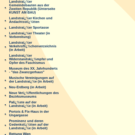
Landstraï¿½er
Gemeindebauten aus der
Zweiten Republik (Unterseite
KUNST AM BAU)
Landstraï¿½er Kirchen und
Andachtsstï¿½tten
Landstraï¿½er Sportasse
Landstraï¿½er Theater (in
Vorbereitung)
Landstraï¿½er
Verkehrsflï¿½chenverzeichnis
(in Arbeit)
Landstraï¿½er
Widerstandskï¿½mpfer und
Opfer des Faschismus
Museum des XX. Jahrhunderts
- "das Zwanzgerhaus"
Musische Vereinigungen auf
der Landstraï¿½e (in Arbeit)
Neu-Erdberg (in Arbeit)
Neue Verï¿½ffentlichungen des
Bezirksmuseums
Palï¿½ste auf der
Landstraï¿½e (in Arbeit)
Portois & Fix-Haus in der
Ungargasse
Prominenz und deren
Gedenkstï¿½tten auf der
Landstraï¿½e (in Arbeit)
Rettung Wien