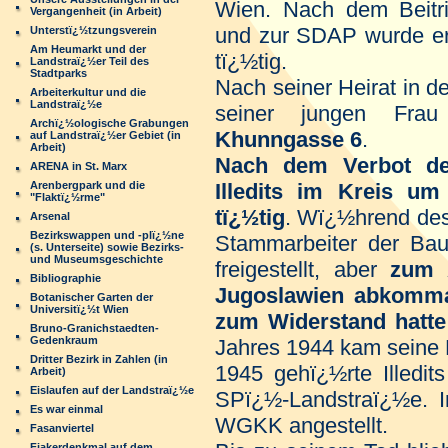
Wien. Nach dem Beitrit
Vergangenheit (in Arbeit)
und zur SDAP wurde er 
Unterstï¿½tzungsverein
Am Heumarkt und der
tï¿½tig.
Landstraï¿½er Teil des
Stadtparks
Nach seiner Heirat in d
Arbeiterkultur und die
Landstraï¿½e
seiner jungen Fr
Archï¿½ologische Grabungen
Khunngasse 6
.
auf Landstraï¿½er Gebiet (in
Arbeit)
Nach dem Verbot d
ARENA in St. Marx
Arenbergpark und die
Illedits im Kreis um 
"Flaktï¿½rme"
tï¿½tig
. Wï¿½hrend des
Arsenal
Bezirkswappen und -plï¿½ne
Stammarbeiter der Ba
(s. Unterseite) sowie Bezirks-
und Museumsgeschichte
freigestellt, aber
zum 
Bibliographie
Jugoslawien abkomma
Botanischer Garten der
Universitï¿½t Wien
zum Widerstand hatte
Bruno-Granichstaedten-
Gedenkraum
Jahres 1944 kam seine
Dritter Bezirk in Zahlen (in
1945 gehï¿½rte Illedi
Arbeit)
Eislaufen auf der Landstraï¿½e
SPï¿½-Landstraï¿½e. In
Es war einmal
WGKK angestellt.
Fasanviertel
Fiakerdenkmal auf dem