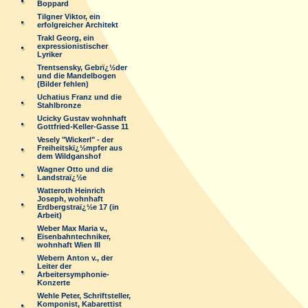
Boppard
Tilgner Viktor, ein
erfolgreicher Architekt
Trakl Georg, ein
expressionistischer
Lyriker
Trentsensky, Gebrï¿½der
und die Mandelbogen
(Bilder fehlen)
Uchatius Franz und die
Stahlbronze
Ucicky Gustav wohnhaft
Gottfried-Keller-Gasse 11
Vesely "Wickerl" - der
Freiheitskï¿½mpfer aus
dem Wildganshof
Wagner Otto und die
Landstraï¿½e
Watteroth Heinrich
Joseph, wohnhaft
Erdbergstraï¿½e 17 (in
Arbeit)
Weber Max Maria v.,
Eisenbahntechniker,
wohnhaft Wien III
Webern Anton v., der
Leiter der
Arbeitersymphonie-
Konzerte
Wehle Peter, Schriftsteller,
Komponist, Kabarettist