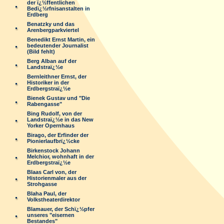
der ï¿½ffentlichen
Bedï¿½rfnisanstalten in
Erdberg
Benatzky und das
Arenbergparkviertel
Benedikt Ernst Martin, ein
bedeutender Journalist
(Bild fehlt)
Berg Alban auf der
Landstraï¿½e
Bernleithner Ernst, der
Historiker in der
Erdbergstraï¿½e
Bienek Gustav und "Die
Rabengasse"
Bing Rudolf, von der
Landstraï¿½e in das New
Yorker Opernhaus
Birago, der Erfinder der
Pionierlaufbrï¿½cke
Birkenstock Johann
Melchior, wohnhaft in der
Erdbergstraï¿½e
Blaas Carl von, der
Historienmaler aus der
Strohgasse
Blaha Paul, der
Volkstheaterdirektor
Blamauer, der Schï¿½pfer
unseres "eisernen
Bestandes"