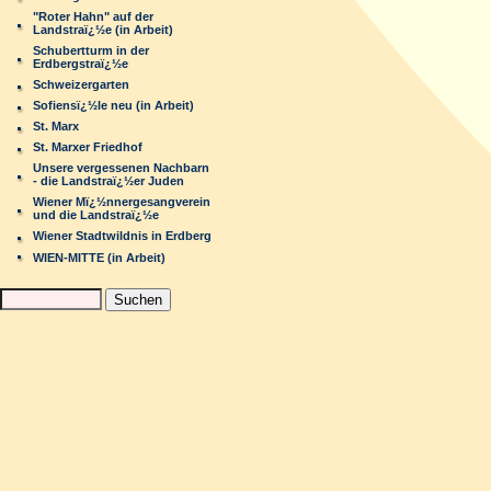
"Roter Hahn" auf der
Landstraï¿½e (in Arbeit)
Schubertturm in der
Erdbergstraï¿½e
Schweizergarten
Sofiensï¿½le neu (in Arbeit)
St. Marx
St. Marxer Friedhof
Unsere vergessenen Nachbarn
- die Landstraï¿½er Juden
Wiener Mï¿½nnergesangverein
und die Landstraï¿½e
Wiener Stadtwildnis in Erdberg
WIEN-MITTE (in Arbeit)