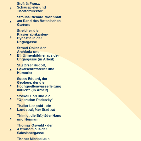
Stoï¿½ Franz,
Schauspieler und
Theaterdirektor
Strauss Richard, wohnhaft
am Rand des Botanischen
Gartens
Streicher, die
Klavierfabrikanten-
Dynastie in der
Ungargasse
Strnad Oskar, der
Architekt und
Bï¿½hnenbildner aus der
Ungargasse (in Arbeit)
Stï¿½rzer Rudolf,
Lokalschriftsteller und
Humorist
Suess Eduard, der
Geologe, der die
Hochquellenwasserleitung
initiierte (in Arbeit)
Szokoll Carl und die
"Operation Radetzky"
Thaller Leopold - ein
Landstraï¿½er Stadtrat
Thimig, die Brï¿½der Hans
und Hermann
Thomas Oswald - der
Astronom aus der
Salesianergasse
Thonet Michael aus