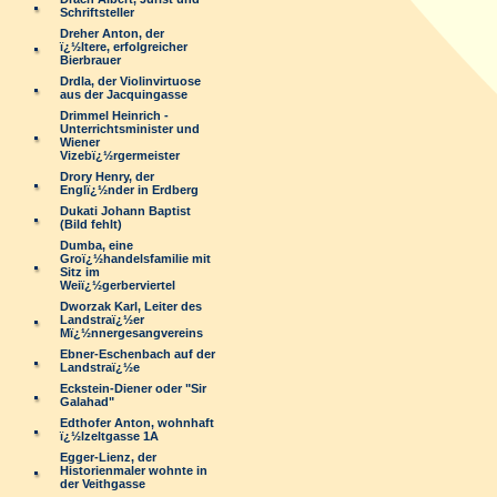
Schriftsteller
Dreher Anton, der
ï¿½ltere, erfolgreicher
Bierbrauer
Drdla, der Violinvirtuose
aus der Jacquingasse
Drimmel Heinrich -
Unterrichtsminister und
Wiener
Vizebï¿½rgermeister
Drory Henry, der
Englï¿½nder in Erdberg
Dukati Johann Baptist
(Bild fehlt)
Dumba, eine
Groï¿½handelsfamilie mit
Sitz im
Weiï¿½gerberviertel
Dworzak Karl, Leiter des
Landstraï¿½er
Mï¿½nnergesangvereins
Ebner-Eschenbach auf der
Landstraï¿½e
Eckstein-Diener oder "Sir
Galahad"
Edthofer Anton, wohnhaft
ï¿½lzeltgasse 1A
Egger-Lienz, der
Historienmaler wohnte in
der Veithgasse