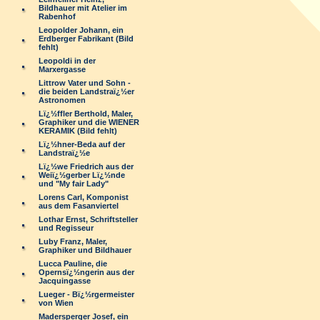
Bildhauer mit Atelier im
Rabenhof
Leopolder Johann, ein
Erdberger Fabrikant (Bild
fehlt)
Leopoldi in der
Marxergasse
Littrow Vater und Sohn -
die beiden Landstraï¿½er
Astronomen
Lï¿½ffler Berthold, Maler,
Graphiker und die WIENER
KERAMIK (Bild fehlt)
Lï¿½hner-Beda auf der
Landstraï¿½e
Lï¿½we Friedrich aus der
Weiï¿½gerber Lï¿½nde
und "My fair Lady"
Lorens Carl, Komponist
aus dem Fasanviertel
Lothar Ernst, Schriftsteller
und Regisseur
Luby Franz, Maler,
Graphiker und Bildhauer
Lucca Pauline, die
Opernsï¿½ngerin aus der
Jacquingasse
Lueger - Bï¿½rgermeister
von Wien
Madersperger Josef, ein