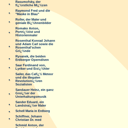
Rasumofsky, der
fï¿½rstliche Mï¿½zen
Raymond Fred und die
"Maske in Blau"
Roller, der Maler und
geniale Bï¿½hnenbilder
Romako Anton,
Portrï¿½tist und
Historienmaler
Rosenthal Konrad Johann
und Adam Carl sowie die
Rosenthal'schen
Grï¿½nde
Rysanek, die beiden
Erdberger Operndiven
Saar Ferdinand von,
Lyriker und Erzï¿½hler
Sailer, das Cafï¿½ Meteor
und die illegalen
Revolutionï¿½ren
Sozialisten
Sandauer Heinz, ein ganz
Groï¿½er der
Unterhaltungsmusik
Sander Eduard, ein
Landstraï¿½er Maler
Schell Maria in Erdberg
Schiffner, Johann
Christian Dr. med
Schmid Anton, der