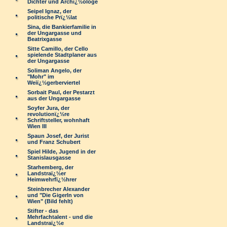
Dichter und Archï¿½ologe
Seipel Ignaz, der
politische Prï¿½lat
Sina, die Bankierfamilie in
der Ungargasse und
Beatrixgasse
Sitte Camillo, der Cello
spielende Stadtplaner aus
der Ungargasse
Soliman Angelo, der
"Mohr" im
Weiï¿½gerberviertel
Sorbait Paul, der Pestarzt
aus der Ungargasse
Soyfer Jura, der
revolutionï¿½re
Schriftsteller, wohnhaft
Wien III
Spaun Josef, der Jurist
und Franz Schubert
Spiel Hilde, Jugend in der
Stanislausgasse
Starhemberg, der
Landstraï¿½er
Heimwehrfï¿½hrer
Steinbrecher Alexander
und "Die Gigerln von
Wien" (Bild fehlt)
Stifter - das
Mehrfachtalent - und die
Landstraï¿½e