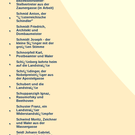
Bezirksvorsteher-
Stellvertreter aus der
Zaunergasse (in Arbeit)
Schmid Anton, der
"ï¿½sterreichische
Schindler"
Schmidt Friedrich,
Architekt und
Dombaumeister
Schmidt Joseph - der
kleine Sï¿½nger mit der
groï¿½en Stimme
Schnorpfeil Karl,
Postbeamter und Maler
Schï¿½nberg kehrte heim
auf die Landstraï¿½e
Schrï¿½dinger, der
Nobelpreistrï¿½ger aus
der Apostelgasse
Schubert und die
Landstraï¿½e
Schuppanzigh Ignaz,
Rasumofsky und
Beethoven
Schuster Franz, ein
Landstraï¿½er
Widerstandskï¿½mpfer
Schwind Moritz, Zeichner
und Maler aus der
Wassergasse
Seidl Johann Gabriel,