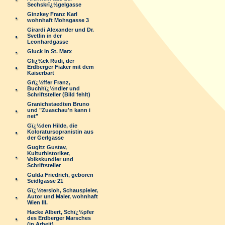
Sechskrï¿½gelgasse
Ginzkey Franz Karl
wohnhaft Mohsgasse 3
Girardi Alexander und Dr.
Svetlin in der
Leonhardgasse
Gluck in St. Marx
Glï¿½ck Rudi, der
Erdberger Fiaker mit dem
Kaiserbart
Grï¿½ffer Franz,
Buchhï¿½ndler und
Schriftsteller (Bild fehlt)
Granichstaedten Bruno
und "Zuaschau'n kann i
net"
Gï¿½den Hilde, die
Koloratursopranistin aus
der Gerlgasse
Gugitz Gustav,
Kulturhistoriker,
Volkskundler und
Schriftsteller
Gulda Friedrich, geboren
Seidlgasse 21
Gï¿½tersloh, Schauspieler,
Autor und Maler, wohnhaft
Wien III.
Hacke Albert, Schï¿½pfer
des Erdberger Marsches
(in Arbeit)