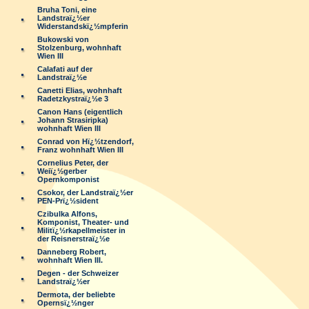
Bruha Toni, eine
Landstraï¿½er
Widerstandskï¿½mpferin
Bukowski von
Stolzenburg, wohnhaft
Wien III
Calafati auf der
Landstraï¿½e
Canetti Elias, wohnhaft
Radetzkystraï¿½e 3
Canon Hans (eigentlich
Johann Strasiripka)
wohnhaft Wien III
Conrad von Hï¿½tzendorf,
Franz wohnhaft Wien III
Cornelius Peter, der
Weiï¿½gerber
Opernkomponist
Csokor, der Landstraï¿½er
PEN-Prï¿½sident
Czibulka Alfons,
Komponist, Theater- und
Militï¿½rkapellmeister in
der Reisnerstraï¿½e
Danneberg Robert,
wohnhaft Wien III.
Degen - der Schweizer
Landstraï¿½er
Dermota, der beliebte
Opernsï¿½nger