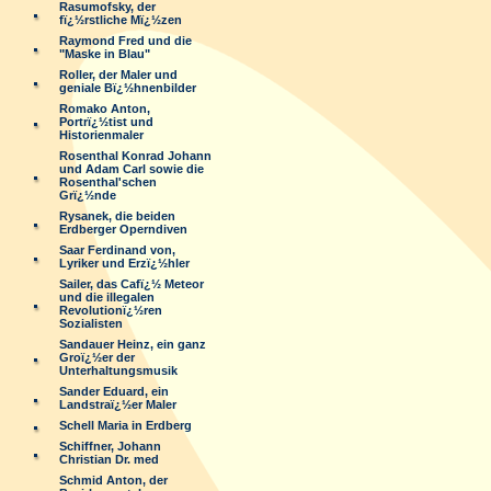
Rasumofsky, der
fï¿½rstliche Mï¿½zen
Raymond Fred und die
"Maske in Blau"
Roller, der Maler und
geniale Bï¿½hnenbilder
Romako Anton,
Portrï¿½tist und
Historienmaler
Rosenthal Konrad Johann
und Adam Carl sowie die
Rosenthal'schen
Grï¿½nde
Rysanek, die beiden
Erdberger Operndiven
Saar Ferdinand von,
Lyriker und Erzï¿½hler
Sailer, das Cafï¿½ Meteor
und die illegalen
Revolutionï¿½ren
Sozialisten
Sandauer Heinz, ein ganz
Groï¿½er der
Unterhaltungsmusik
Sander Eduard, ein
Landstraï¿½er Maler
Schell Maria in Erdberg
Schiffner, Johann
Christian Dr. med
Schmid Anton, der