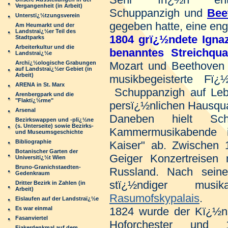
Vergangenheit (in Arbeit)
Schuppanzigh und
Bee
Unterstï¿½tzungsverein
gegeben hatte, eine eng
Am Heumarkt und der
Landstraï¿½er Teil des
1804 grï¿½ndete Igna
Stadtparks
Arbeiterkultur und die
benanntes Streichquar
Landstraï¿½e
Archï¿½ologische Grabungen
Mozart und Beethoven a
auf Landstraï¿½er Gebiet (in
Arbeit)
musikbegeisterte Fï¿
ARENA in St. Marx
Schuppanzigh auf Lebe
Arenbergpark und die
"Flaktï¿½rme"
persï¿½nlichen Hausqua
Arsenal
Daneben hielt Schu
Bezirkswappen und -plï¿½ne
(s. Unterseite) sowie Bezirks-
Kammermusikabende 
und Museumsgeschichte
Bibliographie
Kaiser" ab. Zwischen
Botanischer Garten der
Geiger Konzertreisen
Universitï¿½t Wien
Bruno-Granichstaedten-
Russland. Nach sein
Gedenkraum
stï¿½ndiger musi
Dritter Bezirk in Zahlen (in
Arbeit)
Rasumofskypalais
.
Eislaufen auf der Landstraï¿½e
Es war einmal
1824 wurde der Kï¿½nst
Fasanviertel
Hoforchester und
Fiakerdenkmal auf dem