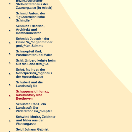
Bezirksvorsteher-
Stellvertreter aus der
Zaunergasse (in Arbeit)
Schmid Anton, der
"ï¿½sterreichische
Schindler"
Schmidt Friedrich,
Architekt und
Dombaumeister
Schmidt Joseph - der
kleine Sï¿½nger mit der
groï¿½en Stimme
Schnorpfeil Karl,
Postbeamter und Maler
Schï¿½nberg kehrte heim
auf die Landstraï¿½e
Schrï¿½dinger, der
Nobelpreistrï¿½ger aus
der Apostelgasse
Schubert und die
Landstraï¿½e
Schuppanzigh Ignaz,
Rasumofsky und
Beethoven
Schuster Franz, ein
Landstraï¿½er
Widerstandskï¿½mpfer
Schwind Moritz, Zeichner
und Maler aus der
Wassergasse
Seidl Johann Gabriel,