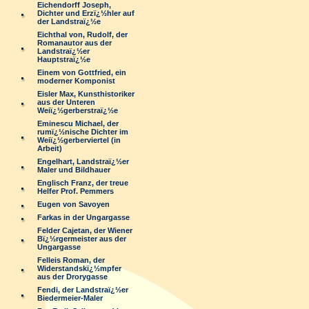
Eichendorff Joseph,
Dichter und Erzï¿½hler auf
der Landstraï¿½e
Eichthal von, Rudolf, der
Romanautor aus der
Landstraï¿½er
Hauptstraï¿½e
Einem von Gottfried, ein
moderner Komponist
Eisler Max, Kunsthistoriker
aus der Unteren
Weiï¿½gerberstraï¿½e
Eminescu Michael, der
rumï¿½nische Dichter im
Weiï¿½gerberviertel (in
Arbeit)
Engelhart, Landstraï¿½er
Maler und Bildhauer
Englisch Franz, der treue
Helfer Prof. Pemmers
Eugen von Savoyen
Farkas in der Ungargasse
Felder Cajetan, der Wiener
Bï¿½rgermeister aus der
Ungargasse
Felleis Roman, der
Widerstandskï¿½mpfer
aus der Drorygasse
Fendi, der Landstraï¿½er
Biedermeier-Maler