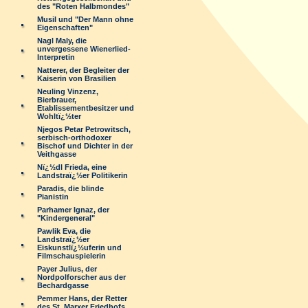
des "Roten Halbmondes"
Musil und "Der Mann ohne
Eigenschaften"
Nagl Maly, die
unvergessene Wienerlied-
Interpretin
Natterer, der Begleiter der
Kaiserin von Brasilien
Neuling Vinzenz,
Bierbrauer,
Etablissementbesitzer und
Wohltï¿½ter
Njegos Petar Petrowitsch,
serbisch-orthodoxer
Bischof und Dichter in der
Veithgasse
Nï¿½dl Frieda, eine
Landstraï¿½er Politikerin
Paradis, die blinde
Pianistin
Parhamer Ignaz, der
"Kindergeneral"
Pawlik Eva, die
Landstraï¿½er
Eiskunstlï¿½uferin und
Filmschauspielerin
Payer Julius, der
Nordpolforscher aus der
Bechardgasse
Pemmer Hans, der Retter
des St. Marxer Friedhofs