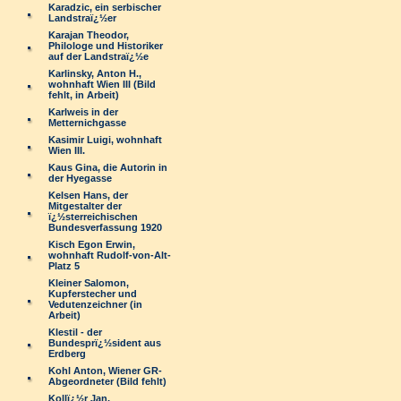
Karadzic, ein serbischer
Landstraï¿½er
Karajan Theodor,
Philologe und Historiker
auf der Landstraï¿½e
Karlinsky, Anton H.,
wohnhaft Wien III (Bild
fehlt, in Arbeit)
Karlweis in der
Metternichgasse
Kasimir Luigi, wohnhaft
Wien III.
Kaus Gina, die Autorin in
der Hyegasse
Kelsen Hans, der
Mitgestalter der
ï¿½sterreichischen
Bundesverfassung 1920
Kisch Egon Erwin,
wohnhaft Rudolf-von-Alt-
Platz 5
Kleiner Salomon,
Kupferstecher und
Vedutenzeichner (in
Arbeit)
Klestil - der
Bundesprï¿½sident aus
Erdberg
Kohl Anton, Wiener GR-
Abgeordneter (Bild fehlt)
Kollï¿½r Jan,