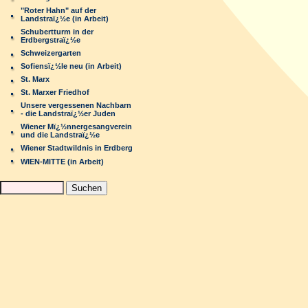
"Roter Hahn" auf der
Landstraï¿½e (in Arbeit)
Schubertturm in der
Erdbergstraï¿½e
Schweizergarten
Sofiensï¿½le neu (in Arbeit)
St. Marx
St. Marxer Friedhof
Unsere vergessenen Nachbarn
- die Landstraï¿½er Juden
Wiener Mï¿½nnergesangverein
und die Landstraï¿½e
Wiener Stadtwildnis in Erdberg
WIEN-MITTE (in Arbeit)