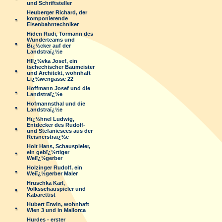
und Schriftsteller
Heuberger Richard, der
komponierende
Eisenbahntechniker
Hiden Rudi, Tormann des
Wunderteams und
Bï¿½cker auf der
Landstraï¿½e
Hlï¿½vka Josef, ein
tschechischer Baumeister
und Architekt, wohnhaft
Lï¿½wengasse 22
Hoffmann Josef und die
Landstraï¿½e
Hofmannsthal und die
Landstraï¿½e
Hï¿½hnel Ludwig,
Entdecker des Rudolf-
und Stefaniesees aus der
Reisnerstraï¿½e
Holt Hans, Schauspieler,
ein gebï¿½rtiger
Weiï¿½gerber
Holzinger Rudolf, ein
Weiï¿½gerber Maler
Hruschka Karl,
Volksschauspieler und
Kabarettist
Hubert Erwin, wohnhaft
Wien 3 und in Mallorca
Hurdes - erster