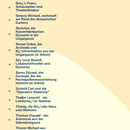
Stoï¿½ Franz,
Schauspieler und
Theaterdirektor
Strauss Richard, wohnhaft
am Rand des Botanischen
Gartens
Streicher, die
Klavierfabrikanten-
Dynastie in der
Ungargasse
Strnad Oskar, der
Architekt und
Bï¿½hnenbildner aus der
Ungargasse (in Arbeit)
Stï¿½rzer Rudolf,
Lokalschriftsteller und
Humorist
Suess Eduard, der
Geologe, der die
Hochquellenwasserleitung
initiierte (in Arbeit)
Szokoll Carl und die
"Operation Radetzky"
Thaller Leopold - ein
Landstraï¿½er Stadtrat
Thimig, die Brï¿½der Hans
und Hermann
Thomas Oswald - der
Astronom aus der
Salesianergasse
Thonet Michael aus