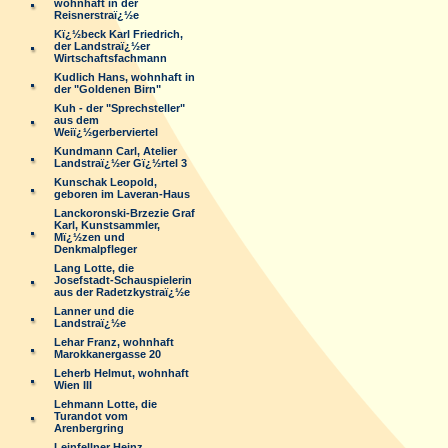
wohnhaft in der
Reisnerstraï¿½e
Kï¿½beck Karl Friedrich,
der Landstraï¿½er
Wirtschaftsfachmann
Kudlich Hans, wohnhaft in
der "Goldenen Birn"
Kuh - der "Sprechsteller"
aus dem
Weiï¿½gerberviertel
Kundmann Carl, Atelier
Landstraï¿½er Gï¿½rtel 3
Kunschak Leopold,
geboren im Laveran-Haus
Lanckoronski-Brzezie Graf
Karl, Kunstsammler,
Mï¿½zen und
Denkmalpfleger
Lang Lotte, die
Josefstadt-Schauspielerin
aus der Radetzkystraï¿½e
Lanner und die
Landstraï¿½e
Lehar Franz, wohnhaft
Marokkanergasse 20
Leherb Helmut, wohnhaft
Wien III
Lehmann Lotte, die
Turandot vom
Arenbergring
Leinfellner Heinz,