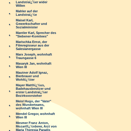
Landstraï¿½er wider
Willen
Mahler auf der
Landstraï¿½e
Maisel Karl,
Gewerkschafter und
Sozialminister
Mantler Karl, Sprecher des
"Siebener-Komitees"
Marischka Ernst, der
Filmregisseur aus der
Salesianergasse
Marx Joseph, wohnhaft
Traungasse 6
Masaryk Jan, wohnhaft
Wien III
Mautner Adolf Ignaz,
Bierbrauer und
Wohltï¿½ter
Mayer Matthï¿½us,
Badehausbesitzer und
erster Landstraï¿½er
Bezirksvorsteher
Meisl Hugo, der "Vater"
des Wunderteams,
wohnhaft Wien III
Mendel Gregor, wohnhaft
Wien III
Mesmer Franz Anton,
Mozartfï¿½rderer, Arzt von
Maria Theresia Paradis