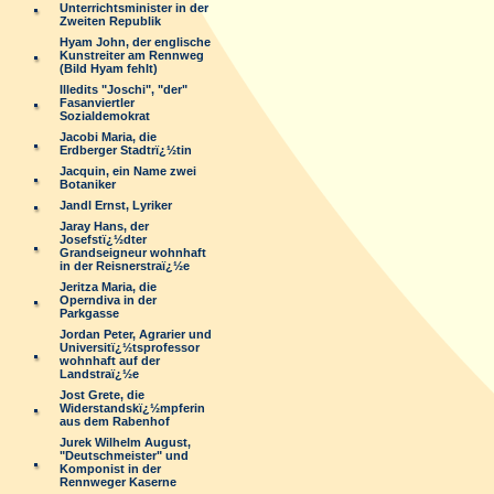
Unterrichtsminister in der
Zweiten Republik
Hyam John, der englische
Kunstreiter am Rennweg
(Bild Hyam fehlt)
Illedits "Joschi", "der"
Fasanviertler
Sozialdemokrat
Jacobi Maria, die
Erdberger Stadtrï¿½tin
Jacquin, ein Name zwei
Botaniker
Jandl Ernst, Lyriker
Jaray Hans, der
Josefstï¿½dter
Grandseigneur wohnhaft
in der Reisnerstraï¿½e
Jeritza Maria, die
Operndiva in der
Parkgasse
Jordan Peter, Agrarier und
Universitï¿½tsprofessor
wohnhaft auf der
Landstraï¿½e
Jost Grete, die
Widerstandskï¿½mpferin
aus dem Rabenhof
Jurek Wilhelm August,
"Deutschmeister" und
Komponist in der
Rennweger Kaserne