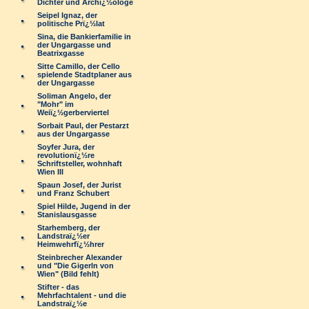
Dichter und Archï¿½ologe
Seipel Ignaz, der
politische Prï¿½lat
Sina, die Bankierfamilie in
der Ungargasse und
Beatrixgasse
Sitte Camillo, der Cello
spielende Stadtplaner aus
der Ungargasse
Soliman Angelo, der
"Mohr" im
Weiï¿½gerberviertel
Sorbait Paul, der Pestarzt
aus der Ungargasse
Soyfer Jura, der
revolutionï¿½re
Schriftsteller, wohnhaft
Wien III
Spaun Josef, der Jurist
und Franz Schubert
Spiel Hilde, Jugend in der
Stanislausgasse
Starhemberg, der
Landstraï¿½er
Heimwehrfï¿½hrer
Steinbrecher Alexander
und "Die Gigerln von
Wien" (Bild fehlt)
Stifter - das
Mehrfachtalent - und die
Landstraï¿½e