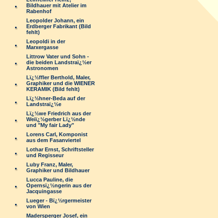
Bildhauer mit Atelier im
Rabenhof
Leopolder Johann, ein
Erdberger Fabrikant (Bild
fehlt)
Leopoldi in der
Marxergasse
Littrow Vater und Sohn -
die beiden Landstraï¿½er
Astronomen
Lï¿½ffler Berthold, Maler,
Graphiker und die WIENER
KERAMIK (Bild fehlt)
Lï¿½hner-Beda auf der
Landstraï¿½e
Lï¿½we Friedrich aus der
Weiï¿½gerber Lï¿½nde
und "My fair Lady"
Lorens Carl, Komponist
aus dem Fasanviertel
Lothar Ernst, Schriftsteller
und Regisseur
Luby Franz, Maler,
Graphiker und Bildhauer
Lucca Pauline, die
Opernsï¿½ngerin aus der
Jacquingasse
Lueger - Bï¿½rgermeister
von Wien
Madersperger Josef, ein