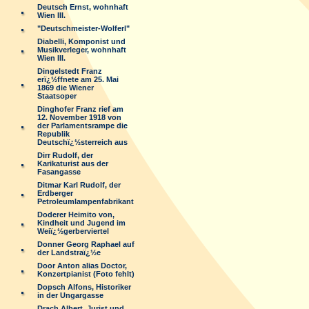
Deutsch Ernst, wohnhaft
Wien III.
"Deutschmeister-Wolferl"
Diabelli, Komponist und
Musikverleger, wohnhaft
Wien III.
Dingelstedt Franz
erï¿½ffnete am 25. Mai
1869 die Wiener
Staatsoper
Dinghofer Franz rief am
12. November 1918 von
der Parlamentsrampe die
Republik
Deutschï¿½sterreich aus
Dirr Rudolf, der
Karikaturist aus der
Fasangasse
Ditmar Karl Rudolf, der
Erdberger
Petroleumlampenfabrikant
Doderer Heimito von,
Kindheit und Jugend im
Weiï¿½gerberviertel
Donner Georg Raphael auf
der Landstraï¿½e
Door Anton alias Doctor,
Konzertpianist (Foto fehlt)
Dopsch Alfons, Historiker
in der Ungargasse
Drach Albert, Jurist und