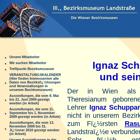
Unsere Mitarbeiter
Ignaz Schu
Wir suchen Mitarbeiter
Treffpunkt Bezirksmuseum
und sein Q
VERANSTALTUNGSKALENDER
(Hier finden Interessenten alle
Daten von Bezirksfï¿½hrungen
und Veranstaltungen in
Der in Wien als
unserem Bezirksmuseum)
Ausstellungen, die vom 8. Mai
Theresianum geboren
bis 21. Juni 2009 gezeigt
werden (in Arbeit)
Lehrer
Ignaz Schuppa
Ausstellungen, die vom 11.
September bis 1. November
nicht in unserem Bezir
2009 gezeigt werden (in Arbeit)
zum Fï¿½rsten
Ras
Ausstellungen, die vom 13.
November 2009 bis 31.
Landstraï¿½e verbunde
Jï¿½nner 2010 gezeigt werden
(in Arbeit)
Sehr frï¿½h ent
Unsere Ausstellungen in der