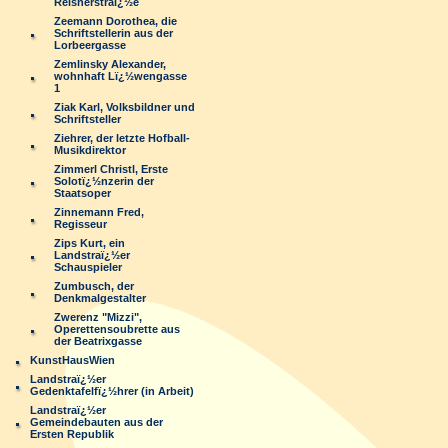
Reisnerstraï¿½e
Zeemann Dorothea, die
Schriftstellerin aus der
Lorbeergasse
Zemlinsky Alexander,
wohnhaft Lï¿½wengasse
1
Ziak Karl, Volksbildner und
Schriftsteller
Ziehrer, der letzte Hofball-
Musikdirektor
Zimmerl Christl, Erste
Solotï¿½nzerin der
Staatsoper
Zinnemann Fred,
Regisseur
Zips Kurt, ein
Landstraï¿½er
Schauspieler
Zumbusch, der
Denkmalgestalter
Zwerenz "Mizzi",
Operettensoubrette aus
der Beatrixgasse
KunstHausWien
Landstraï¿½er
Gedenktafelfï¿½hrer (in Arbeit)
Landstraï¿½er
Gemeindebauten aus der
Ersten Republik