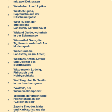
mit zwei Doktoraten
Weinheber Josef, Lyriker
Welitsch Ljuba,
Sopranistin aus der
Ditscheinergasse
Weyr Rudolf, der
erfolgreiche
Landstraï¿½er Bildhauer
Wieland Guido, wohnhaft
in der Eslarngasse
Wiesenthal Grete, die
Tï¿½nzerin wohnhaft Am
Modenapark
Wilder und die
Landstraï¿½e (in Arbeit)
Wildgans Anton, Lyriker
und Direktor des
Burgtheaters
Wittgenstein Ludwig,
Philosoph und
Hobbyarchitekt
Wolf Hugo bei Dr. Svetlin
in der Leonhardgasse
"Wolferl", der
Wienerliedkomponist
Ypsilanti, der griechische
Freiheitsheld, in der
"Goldenen Birn"
Zasche Theodor, Maler
und Karikaturist aus der