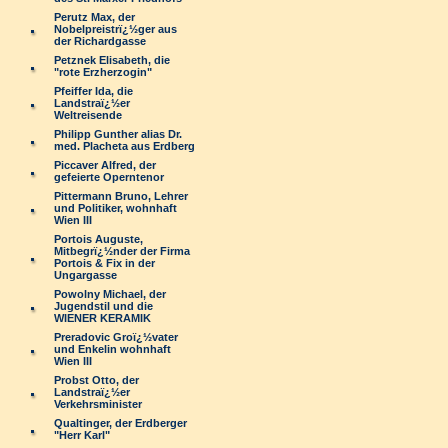
Perutz Max, der
Nobelpreistrï¿½ger aus
der Richardgasse
Petznek Elisabeth, die
"rote Erzherzogin"
Pfeiffer Ida, die
Landstraï¿½er
Weltreisende
Philipp Gunther alias Dr.
med. Placheta aus Erdberg
Piccaver Alfred, der
gefeierte Operntenor
Pittermann Bruno, Lehrer
und Politiker, wohnhaft
Wien III
Portois Auguste,
Mitbegrï¿½nder der Firma
Portois & Fix in der
Ungargasse
Powolny Michael, der
Jugendstil und die
WIENER KERAMIK
Preradovic Groï¿½vater
und Enkelin wohnhaft
Wien III
Probst Otto, der
Landstraï¿½er
Verkehrsminister
Qualtinger, der Erdberger
"Herr Karl"