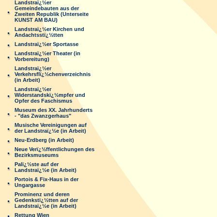
Landstraï¿½er
Gemeindebauten aus der
Zweiten Republik (Unterseite
KUNST AM BAU)
Landstraï¿½er Kirchen und
Andachtsstï¿½tten
Landstraï¿½er Sportasse
Landstraï¿½er Theater (in
Vorbereitung)
Landstraï¿½er
Verkehrsflï¿½chenverzeichnis
(in Arbeit)
Landstraï¿½er
Widerstandskï¿½mpfer und
Opfer des Faschismus
Museum des XX. Jahrhunderts
- "das Zwanzgerhaus"
Musische Vereinigungen auf
der Landstraï¿½e (in Arbeit)
Neu-Erdberg (in Arbeit)
Neue Verï¿½ffentlichungen des
Bezirksmuseums
Palï¿½ste auf der
Landstraï¿½e (in Arbeit)
Portois & Fix-Haus in der
Ungargasse
Prominenz und deren
Gedenkstï¿½tten auf der
Landstraï¿½e (in Arbeit)
Rettung Wien