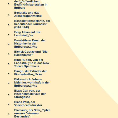
der ï¿½ffentlichen
Bedï¿½rfnisanstalten in
Erdberg
Benatzky und das
Arenbergparkviertel
Benedikt Ernst Martin, ein
bedeutender Journalist
(Bild fehlt)
Berg Alban auf der
Landstraï¿½e
Bernleithner Ernst, der
Historiker in der
Erdbergstraï¿½e
Bienek Gustav und "Die
Rabengasse"
Bing Rudolf, von der
Landstraï¿½e in das New
Yorker Opernhaus
Birago, der Erfinder der
Pionierlaufbrï¿½cke
Birkenstock Johann
Melchior, wohnhaft in der
Erdbergstraï¿½e
Blaas Carl von, der
Historienmaler aus der
Strohgasse
Blaha Paul, der
Volkstheaterdirektor
Blamauer, der Schï¿½pfer
unseres "eisernen
Bestandes"