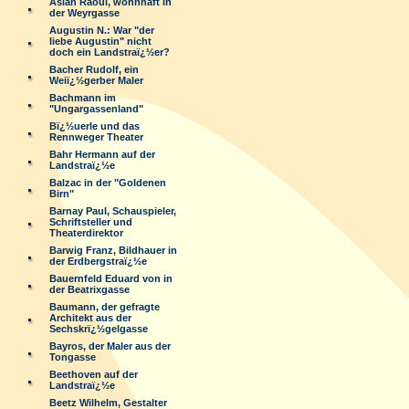
Aslan Raoul, wohnhaft in
der Weyrgasse
Augustin N.: War "der
liebe Augustin" nicht
doch ein Landstraï¿½er?
Bacher Rudolf, ein
Weiï¿½gerber Maler
Bachmann im
"Ungargassenland"
Bï¿½uerle und das
Rennweger Theater
Bahr Hermann auf der
Landstraï¿½e
Balzac in der "Goldenen
Birn"
Barnay Paul, Schauspieler,
Schriftsteller und
Theaterdirektor
Barwig Franz, Bildhauer in
der Erdbergstraï¿½e
Bauernfeld Eduard von in
der Beatrixgasse
Baumann, der gefragte
Architekt aus der
Sechskrï¿½gelgasse
Bayros, der Maler aus der
Tongasse
Beethoven auf der
Landstraï¿½e
Beetz Wilhelm, Gestalter