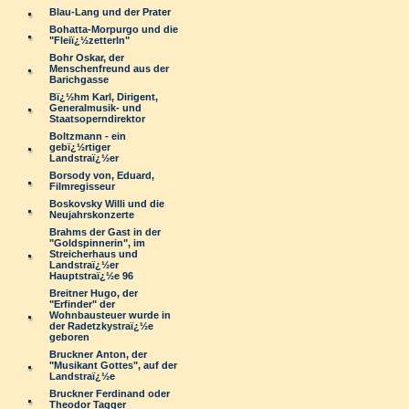
Blau-Lang und der Prater
Bohatta-Morpurgo und die
"Fleiï¿½zetterln"
Bohr Oskar, der
Menschenfreund aus der
Barichgasse
Bï¿½hm Karl, Dirigent,
Generalmusik- und
Staatsoperndirektor
Boltzmann - ein
gebï¿½rtiger
Landstraï¿½er
Borsody von, Eduard,
Filmregisseur
Boskovsky Willi und die
Neujahrskonzerte
Brahms der Gast in der
"Goldspinnerin", im
Streicherhaus und
Landstraï¿½er
Hauptstraï¿½e 96
Breitner Hugo, der
"Erfinder" der
Wohnbausteuer wurde in
der Radetzkystraï¿½e
geboren
Bruckner Anton, der
"Musikant Gottes", auf der
Landstraï¿½e
Bruckner Ferdinand oder
Theodor Tagger