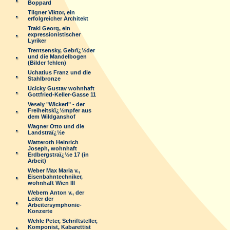
Boppard
Tilgner Viktor, ein
erfolgreicher Architekt
Trakl Georg, ein
expressionistischer
Lyriker
Trentsensky, Gebrï¿½der
und die Mandelbogen
(Bilder fehlen)
Uchatius Franz und die
Stahlbronze
Ucicky Gustav wohnhaft
Gottfried-Keller-Gasse 11
Vesely "Wickerl" - der
Freiheitskï¿½mpfer aus
dem Wildganshof
Wagner Otto und die
Landstraï¿½e
Watteroth Heinrich
Joseph, wohnhaft
Erdbergstraï¿½e 17 (in
Arbeit)
Weber Max Maria v.,
Eisenbahntechniker,
wohnhaft Wien III
Webern Anton v., der
Leiter der
Arbeitersymphonie-
Konzerte
Wehle Peter, Schriftsteller,
Komponist, Kabarettist