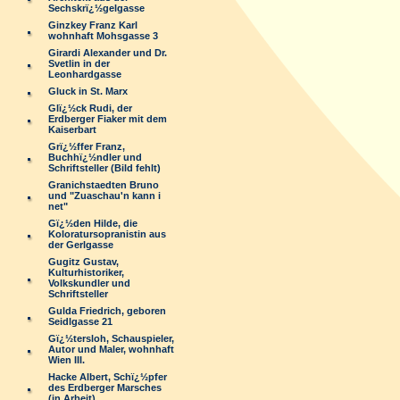
Sechskrï¿½gelgasse
Ginzkey Franz Karl
wohnhaft Mohsgasse 3
Girardi Alexander und Dr.
Svetlin in der
Leonhardgasse
Gluck in St. Marx
Glï¿½ck Rudi, der
Erdberger Fiaker mit dem
Kaiserbart
Grï¿½ffer Franz,
Buchhï¿½ndler und
Schriftsteller (Bild fehlt)
Granichstaedten Bruno
und "Zuaschau'n kann i
net"
Gï¿½den Hilde, die
Koloratursopranistin aus
der Gerlgasse
Gugitz Gustav,
Kulturhistoriker,
Volkskundler und
Schriftsteller
Gulda Friedrich, geboren
Seidlgasse 21
Gï¿½tersloh, Schauspieler,
Autor und Maler, wohnhaft
Wien III.
Hacke Albert, Schï¿½pfer
des Erdberger Marsches
(in Arbeit)