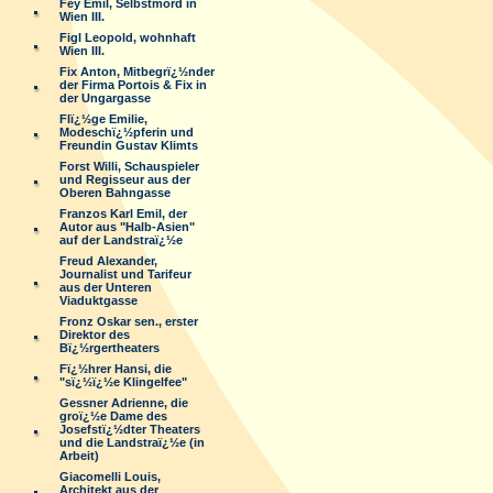
Fey Emil, Selbstmord in
Wien III.
Figl Leopold, wohnhaft
Wien III.
Fix Anton, Mitbegrï¿½nder
der Firma Portois & Fix in
der Ungargasse
Flï¿½ge Emilie,
Modeschï¿½pferin und
Freundin Gustav Klimts
Forst Willi, Schauspieler
und Regisseur aus der
Oberen Bahngasse
Franzos Karl Emil, der
Autor aus "Halb-Asien"
auf der Landstraï¿½e
Freud Alexander,
Journalist und Tarifeur
aus der Unteren
Viaduktgasse
Fronz Oskar sen., erster
Direktor des
Bï¿½rgertheaters
Fï¿½hrer Hansi, die
"sï¿½ï¿½e Klingelfee"
Gessner Adrienne, die
groï¿½e Dame des
Josefstï¿½dter Theaters
und die Landstraï¿½e (in
Arbeit)
Giacomelli Louis,
Architekt aus der