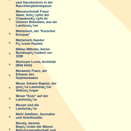
und Hausbesitzer in der
Rauchfangkehrergasse
Messerschmidt Franz
Xaver, Schï¿½pfer der
Charakterkï¿½pfe im
Unteren Belvedere, war ein
Landstraï¿½er
Metternich, der "Kutscher
Europas"
Metternich-Sandor
Fï¿½rstin Pauline
Miklas Wilhelm, letzter
Bundesprï¿½sident vor
1938
Montoyer Louis, Architekt
(Bild fehlt)
Morawetz Franz, der
Erbauer des
Sophienbades
Moser Johann Baptist, der
groï¿½e Landstraï¿½er
Volkssï¿½nger
Moser "Kolo" auf der
Landstraï¿½e
Mozart und die
Landstraï¿½e
Muhr Adelbert, Journalist
und Schriftsteller
Mundy, Jaromir,
Begrï¿½nder der Wiener
Rettungsgesellschaft und