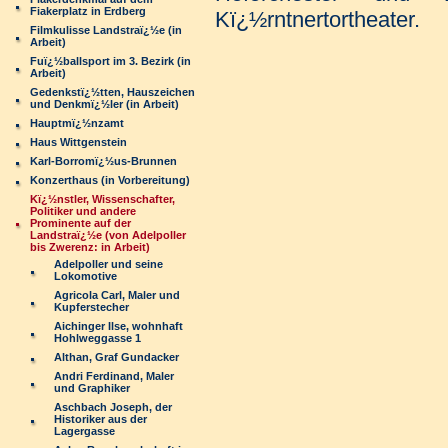
Fiakerplatz in Erdberg
Kï¿½rntnertortheater.
Filmkulisse Landstraï¿½e (in
Arbeit)
Fuï¿½ballsport im 3. Bezirk (in
Arbeit)
Gedenkstï¿½tten, Hauszeichen
und Denkmï¿½ler (in Arbeit)
Hauptmï¿½nzamt
Haus Wittgenstein
Karl-Borromï¿½us-Brunnen
Konzerthaus (in Vorbereitung)
Kï¿½nstler, Wissenschafter,
Politiker und andere
Prominente auf der
Landstraï¿½e (von Adelpoller
bis Zwerenz: in Arbeit)
Adelpoller und seine
Lokomotive
Agricola Carl, Maler und
Kupferstecher
Aichinger Ilse, wohnhaft
Hohlweggasse 1
Althan, Graf Gundacker
Andri Ferdinand, Maler
und Graphiker
Aschbach Joseph, der
Historiker aus der
Lagergasse