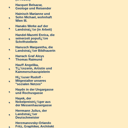
Hacquet Belsazar,
Geologe und Reisender
Hainisch Marianne und
Sohn Michael, wohnhaft
Wien III.
Hanaks Werke auf der
Landstraï¿½e (in Arbeit)
Handel-Mazetti Enrica, die
seinerzeit populï¿½re
Schriftstellerin
Hanusch Margaretha, die
Landstraï¿½er Bildhauerin
Harrach Graf Aloys
Thomas Raimund
Hauff Angelika,
Tï¿½nzerin, Artistin und
Kammerschauspielerin
Hï¿½user Rudolf -
Mitgestalter unseres
"sozialen Netzes"
Haydn in der Ungargasse
und Rochusgasse
Hayek, der
Nobelpreistrï¿½ger aus
der Messenhausergasse
Herrmann Julius, der
Landstraï¿½er
Deutschmeister
Herzmanovsky-Orlando
Fritz, Graphiker, Architekt