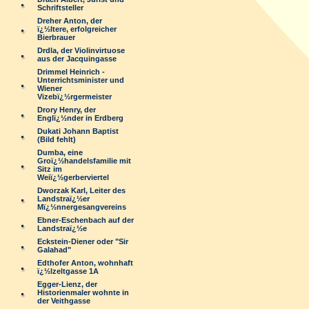
Schriftsteller
Dreher Anton, der
ï¿½ltere, erfolgreicher
Bierbrauer
Drdla, der Violinvirtuose
aus der Jacquingasse
Drimmel Heinrich -
Unterrichtsminister und
Wiener
Vizebï¿½rgermeister
Drory Henry, der
Englï¿½nder in Erdberg
Dukati Johann Baptist
(Bild fehlt)
Dumba, eine
Groï¿½handelsfamilie mit
Sitz im
Weiï¿½gerberviertel
Dworzak Karl, Leiter des
Landstraï¿½er
Mï¿½nnergesangvereins
Ebner-Eschenbach auf der
Landstraï¿½e
Eckstein-Diener oder "Sir
Galahad"
Edthofer Anton, wohnhaft
ï¿½lzeltgasse 1A
Egger-Lienz, der
Historienmaler wohnte in
der Veithgasse