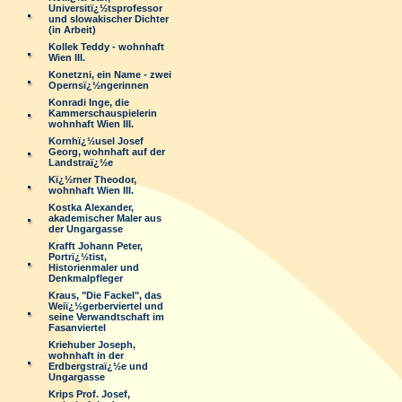
Universitï¿½tsprofessor
und slowakischer Dichter
(in Arbeit)
Kollek Teddy - wohnhaft
Wien III.
Konetzni, ein Name - zwei
Opernsï¿½ngerinnen
Konradi Inge, die
Kammerschauspielerin
wohnhaft Wien III.
Kornhï¿½usel Josef
Georg, wohnhaft auf der
Landstraï¿½e
Kï¿½rner Theodor,
wohnhaft Wien III.
Kostka Alexander,
akademischer Maler aus
der Ungargasse
Krafft Johann Peter,
Portrï¿½tist,
Historienmaler und
Denkmalpfleger
Kraus, "Die Fackel", das
Weiï¿½gerberviertel und
seine Verwandtschaft im
Fasanviertel
Kriehuber Joseph,
wohnhaft in der
Erdbergstraï¿½e und
Ungargasse
Krips Prof. Josef,