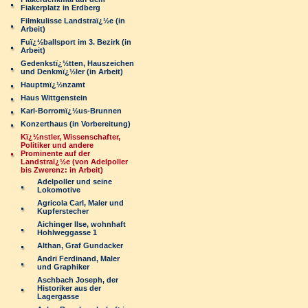
Fiakerplatz in Erdberg
Filmkulisse Landstraï¿½e (in
Arbeit)
Fuï¿½ballsport im 3. Bezirk (in
Arbeit)
Gedenkstï¿½tten, Hauszeichen
und Denkmï¿½ler (in Arbeit)
Hauptmï¿½nzamt
Haus Wittgenstein
Karl-Borromï¿½us-Brunnen
Konzerthaus (in Vorbereitung)
Kï¿½nstler, Wissenschafter,
Politiker und andere
Prominente auf der
Landstraï¿½e (von Adelpoller
bis Zwerenz: in Arbeit)
Adelpoller und seine
Lokomotive
Agricola Carl, Maler und
Kupferstecher
Aichinger Ilse, wohnhaft
Hohlweggasse 1
Althan, Graf Gundacker
Andri Ferdinand, Maler
und Graphiker
Aschbach Joseph, der
Historiker aus der
Lagergasse