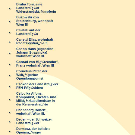
Bruha Toni, eine
Landstraï¿½er
Widerstandskï¿½mpferin
Bukowski von
Stolzenburg, wohnhaft
Wien III
Calafati auf der
Landstraï¿½e
Canetti Elias, wohnhaft
Radetzkystraï¿½e 3
Canon Hans (eigentlich
Johann Strasiripka)
wohnhaft Wien III
Conrad von Hï¿½tzendorf,
Franz wohnhaft Wien III
Cornelius Peter, der
Weiï¿½gerber
Opernkomponist
Csokor, der Landstraï¿½er
PEN-Prï¿½sident
Czibulka Alfons,
Komponist, Theater- und
Militï¿½rkapellmeister in
der Reisnerstraï¿½e
Danneberg Robert,
wohnhaft Wien III.
Degen - der Schweizer
Landstraï¿½er
Dermota, der beliebte
Opernsï¿½nger