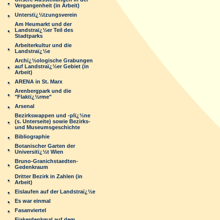
Vergangenheit (in Arbeit)
Unterstï¿½tzungsverein
Am Heumarkt und der
Landstraï¿½er Teil des
Stadtparks
Arbeiterkultur und die
Landstraï¿½e
Archï¿½ologische Grabungen
auf Landstraï¿½er Gebiet (in
Arbeit)
ARENA in St. Marx
Arenbergpark und die
"Flaktï¿½rme"
Arsenal
Bezirkswappen und -plï¿½ne
(s. Unterseite) sowie Bezirks-
und Museumsgeschichte
Bibliographie
Botanischer Garten der
Universitï¿½t Wien
Bruno-Granichstaedten-
Gedenkraum
Dritter Bezirk in Zahlen (in
Arbeit)
Eislaufen auf der Landstraï¿½e
Es war einmal
Fasanviertel
Fiakerdenkmal auf dem