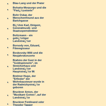
Blau-Lang und der Prater
Bohatta-Morpurgo und die
"Fleiï¿½zetterln"
Bohr Oskar, der
Menschenfreund aus der
Barichgasse
Bï¿½hm Karl, Dirigent,
Generalmusik- und
Staatsoperndirektor
Boltzmann - ein
gebï¿½rtiger
Landstraï¿½er
Borsody von, Eduard,
Filmregisseur
Boskovsky Willi und die
Neujahrskonzerte
Brahms der Gast in der
"Goldspinnerin", im
Streicherhaus und
Landstraï¿½er
Hauptstraï¿½e 96
Breitner Hugo, der
"Erfinder" der
Wohnbausteuer wurde in
der Radetzkystraï¿½e
geboren
Bruckner Anton, der
"Musikant Gottes", auf der
Landstraï¿½e
Bruckner Ferdinand oder
Theodor Tagger