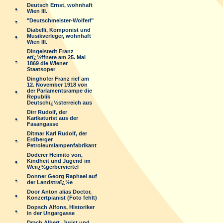
Deutsch Ernst, wohnhaft
Wien III.
"Deutschmeister-Wolferl"
Diabelli, Komponist und
Musikverleger, wohnhaft
Wien III.
Dingelstedt Franz
erï¿½ffnete am 25. Mai
1869 die Wiener
Staatsoper
Dinghofer Franz rief am
12. November 1918 von
der Parlamentsrampe die
Republik
Deutschï¿½sterreich aus
Dirr Rudolf, der
Karikaturist aus der
Fasangasse
Ditmar Karl Rudolf, der
Erdberger
Petroleumlampenfabrikant
Doderer Heimito von,
Kindheit und Jugend im
Weiï¿½gerberviertel
Donner Georg Raphael auf
der Landstraï¿½e
Door Anton alias Doctor,
Konzertpianist (Foto fehlt)
Dopsch Alfons, Historiker
in der Ungargasse
Drach Albert, Jurist und