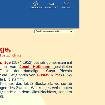
ge,
Gustav Klimts
lï¿½ge
(1874-1952) betrieb gemeinsam mit
8 den von
Josef Hoffmann
gestalteten
"
in der damaligen Casa Piccola
ar die Gefï¿½hrtin von
Gustav Klimt
(1862-
e Bild stammt.
nte sie das letzte Stockwerk, wo sie ab
Tagen des Zweiten Weltkrieges verbrannten
stï¿½nde aus dem Klimt-Nachlass, sondern
ng.