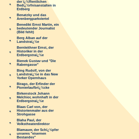
der ï¿½ffentlichen
Bedï¿½rfnisanstalten in
Erdberg
Benatzky und das
Arenbergparkviertel
Benedikt Ernst Martin, ein
bedeutender Journalist
(Bild fehlt)
Berg Alban auf der
Landstraï¿½e
Bernleithner Ernst, der
Historiker in der
Erdbergstraï¿½e
Bienek Gustav und "Die
Rabengasse"
Bing Rudolf, von der
Landstraï¿½e in das New
Yorker Opernhaus
Birago, der Erfinder der
Pionierlaufbrï¿½cke
Birkenstock Johann
Melchior, wohnhaft in der
Erdbergstraï¿½e
Blaas Carl von, der
Historienmaler aus der
Strohgasse
Blaha Paul, der
Volkstheaterdirektor
Blamauer, der Schï¿½pfer
unseres "eisernen
Bestandes"