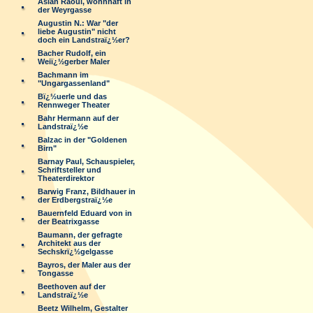
Aslan Raoul, wohnhaft in
der Weyrgasse
Augustin N.: War "der
liebe Augustin" nicht
doch ein Landstraï¿½er?
Bacher Rudolf, ein
Weiï¿½gerber Maler
Bachmann im
"Ungargassenland"
Bï¿½uerle und das
Rennweger Theater
Bahr Hermann auf der
Landstraï¿½e
Balzac in der "Goldenen
Birn"
Barnay Paul, Schauspieler,
Schriftsteller und
Theaterdirektor
Barwig Franz, Bildhauer in
der Erdbergstraï¿½e
Bauernfeld Eduard von in
der Beatrixgasse
Baumann, der gefragte
Architekt aus der
Sechskrï¿½gelgasse
Bayros, der Maler aus der
Tongasse
Beethoven auf der
Landstraï¿½e
Beetz Wilhelm, Gestalter