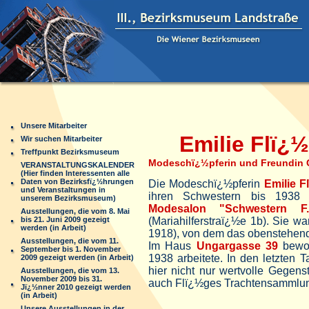
Unsere Mitarbeiter
Emilie Flï¿½
Wir suchen Mitarbeiter
Treffpunkt Bezirksmuseum
Modeschï¿½pferin und Freundin 
VERANSTALTUNGSKALENDER
(Hier finden Interessenten alle
Daten von Bezirksfï¿½hrungen
Die Modeschï¿½pferin
Emilie F
und Veranstaltungen in
ihren Schwestern bis 193
unserem Bezirksmuseum)
Modesalon "Schwestern F.
Ausstellungen, die vom 8. Mai
bis 21. Juni 2009 gezeigt
(Mariahilferstraï¿½e 1b). Sie w
werden (in Arbeit)
1918), von dem das obenstehend
Ausstellungen, die vom 11.
Im Haus
Ungargasse 39
bewoh
September bis 1. November
1938 arbeitete. In den letzten 
2009 gezeigt werden (in Arbeit)
hier nicht nur wertvolle Gegen
Ausstellungen, die vom 13.
November 2009 bis 31.
auch Flï¿½ges Trachtensammlu
Jï¿½nner 2010 gezeigt werden
(in Arbeit)
Unsere Ausstellungen in der