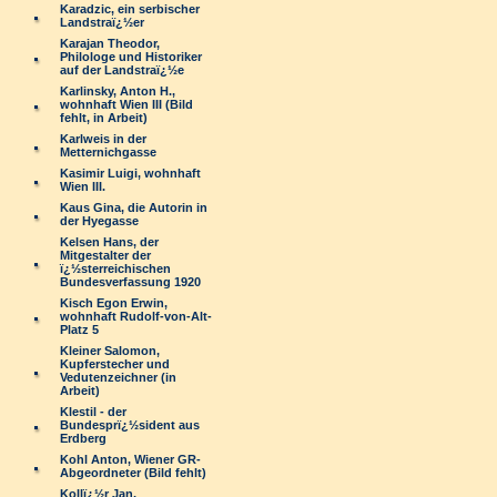
Karadzic, ein serbischer
Landstraï¿½er
Karajan Theodor,
Philologe und Historiker
auf der Landstraï¿½e
Karlinsky, Anton H.,
wohnhaft Wien III (Bild
fehlt, in Arbeit)
Karlweis in der
Metternichgasse
Kasimir Luigi, wohnhaft
Wien III.
Kaus Gina, die Autorin in
der Hyegasse
Kelsen Hans, der
Mitgestalter der
ï¿½sterreichischen
Bundesverfassung 1920
Kisch Egon Erwin,
wohnhaft Rudolf-von-Alt-
Platz 5
Kleiner Salomon,
Kupferstecher und
Vedutenzeichner (in
Arbeit)
Klestil - der
Bundesprï¿½sident aus
Erdberg
Kohl Anton, Wiener GR-
Abgeordneter (Bild fehlt)
Kollï¿½r Jan,