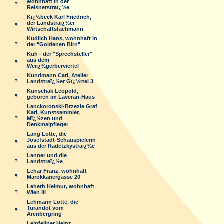
wohnhaft in der
Reisnerstraï¿½e
Kï¿½beck Karl Friedrich,
der Landstraï¿½er
Wirtschaftsfachmann
Kudlich Hans, wohnhaft in
der "Goldenen Birn"
Kuh - der "Sprechsteller"
aus dem
Weiï¿½gerberviertel
Kundmann Carl, Atelier
Landstraï¿½er Gï¿½rtel 3
Kunschak Leopold,
geboren im Laveran-Haus
Lanckoronski-Brzezie Graf
Karl, Kunstsammler,
Mï¿½zen und
Denkmalpfleger
Lang Lotte, die
Josefstadt-Schauspielerin
aus der Radetzkystraï¿½e
Lanner und die
Landstraï¿½e
Lehar Franz, wohnhaft
Marokkanergasse 20
Leherb Helmut, wohnhaft
Wien III
Lehmann Lotte, die
Turandot vom
Arenbergring
Leinfellner Heinz,