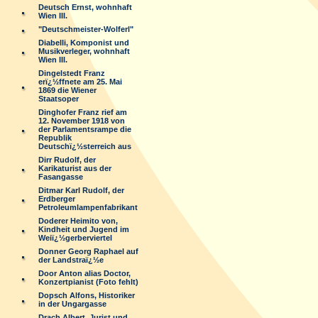
Deutsch Ernst, wohnhaft
Wien III.
"Deutschmeister-Wolferl"
Diabelli, Komponist und
Musikverleger, wohnhaft
Wien III.
Dingelstedt Franz
erï¿½ffnete am 25. Mai
1869 die Wiener
Staatsoper
Dinghofer Franz rief am
12. November 1918 von
der Parlamentsrampe die
Republik
Deutschï¿½sterreich aus
Dirr Rudolf, der
Karikaturist aus der
Fasangasse
Ditmar Karl Rudolf, der
Erdberger
Petroleumlampenfabrikant
Doderer Heimito von,
Kindheit und Jugend im
Weiï¿½gerberviertel
Donner Georg Raphael auf
der Landstraï¿½e
Door Anton alias Doctor,
Konzertpianist (Foto fehlt)
Dopsch Alfons, Historiker
in der Ungargasse
Drach Albert, Jurist und