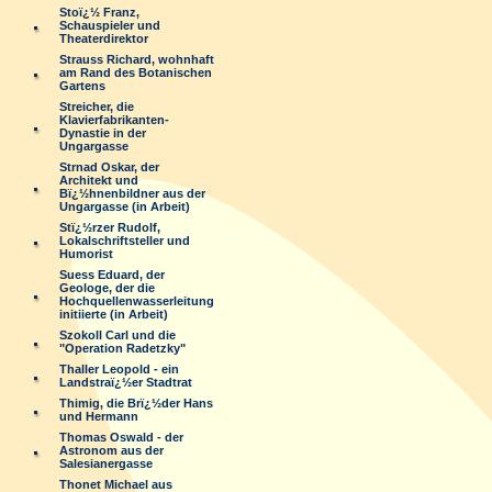
Stoï¿½ Franz,
Schauspieler und
Theaterdirektor
Strauss Richard, wohnhaft
am Rand des Botanischen
Gartens
Streicher, die
Klavierfabrikanten-
Dynastie in der
Ungargasse
Strnad Oskar, der
Architekt und
Bï¿½hnenbildner aus der
Ungargasse (in Arbeit)
Stï¿½rzer Rudolf,
Lokalschriftsteller und
Humorist
Suess Eduard, der
Geologe, der die
Hochquellenwasserleitung
initiierte (in Arbeit)
Szokoll Carl und die
"Operation Radetzky"
Thaller Leopold - ein
Landstraï¿½er Stadtrat
Thimig, die Brï¿½der Hans
und Hermann
Thomas Oswald - der
Astronom aus der
Salesianergasse
Thonet Michael aus