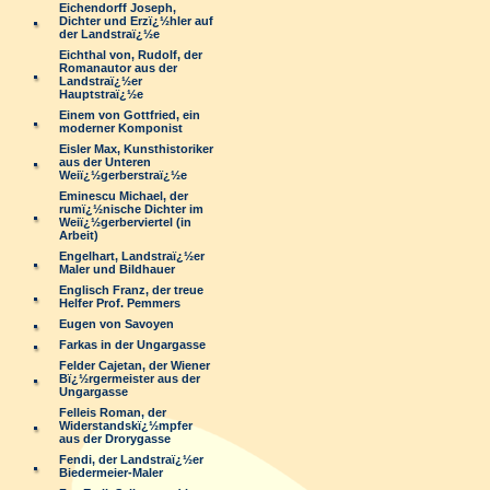
Eichendorff Joseph,
Dichter und Erzï¿½hler auf
der Landstraï¿½e
Eichthal von, Rudolf, der
Romanautor aus der
Landstraï¿½er
Hauptstraï¿½e
Einem von Gottfried, ein
moderner Komponist
Eisler Max, Kunsthistoriker
aus der Unteren
Weiï¿½gerberstraï¿½e
Eminescu Michael, der
rumï¿½nische Dichter im
Weiï¿½gerberviertel (in
Arbeit)
Engelhart, Landstraï¿½er
Maler und Bildhauer
Englisch Franz, der treue
Helfer Prof. Pemmers
Eugen von Savoyen
Farkas in der Ungargasse
Felder Cajetan, der Wiener
Bï¿½rgermeister aus der
Ungargasse
Felleis Roman, der
Widerstandskï¿½mpfer
aus der Drorygasse
Fendi, der Landstraï¿½er
Biedermeier-Maler