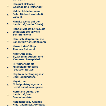
Hacquet Belsazar,
Geologe und Reisender
Hainisch Marianne und
Sohn Michael, wohnhaft
Wien III.
Hanaks Werke auf der
Landstraï¿½e (in Arbeit)
Handel-Mazetti Enrica, die
seinerzeit populï¿½re
Schriftstellerin
Hanusch Margaretha, die
Landstraï¿½er Bildhauerin
Harrach Graf Aloys
Thomas Raimund
Hauff Angelika,
Tï¿½nzerin, Artistin und
Kammerschauspielerin
Hï¿½user Rudolf -
Mitgestalter unseres
"sozialen Netzes"
Haydn in der Ungargasse
und Rochusgasse
Hayek, der
Nobelpreistrï¿½ger aus
der Messenhausergasse
Herrmann Julius, der
Landstraï¿½er
Deutschmeister
Herzmanovsky-Orlando
Fritz, Graphiker, Architekt