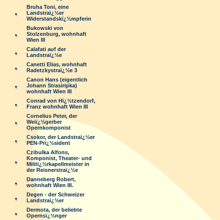
Bruha Toni, eine
Landstraï¿½er
Widerstandskï¿½mpferin
Bukowski von
Stolzenburg, wohnhaft
Wien III
Calafati auf der
Landstraï¿½e
Canetti Elias, wohnhaft
Radetzkystraï¿½e 3
Canon Hans (eigentlich
Johann Strasiripka)
wohnhaft Wien III
Conrad von Hï¿½tzendorf,
Franz wohnhaft Wien III
Cornelius Peter, der
Weiï¿½gerber
Opernkomponist
Csokor, der Landstraï¿½er
PEN-Prï¿½sident
Czibulka Alfons,
Komponist, Theater- und
Militï¿½rkapellmeister in
der Reisnerstraï¿½e
Danneberg Robert,
wohnhaft Wien III.
Degen - der Schweizer
Landstraï¿½er
Dermota, der beliebte
Opernsï¿½nger