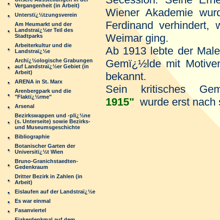
Vergangenheit (in Arbeit)
Wiener Akademie wur
Unterstï¿½tzungsverein
Ferdinand verhindert, 
Am Heumarkt und der
Landstraï¿½er Teil des
Weimar ging.
Stadtparks
Arbeiterkultur und die
Ab 1913 lebte der Maler
Landstraï¿½e
Archï¿½ologische Grabungen
Gemï¿½lde mit Motiven
auf Landstraï¿½er Gebiet (in
Arbeit)
bekannt.
ARENA in St. Marx
Sein kritisches G
Arenbergpark und die
"Flaktï¿½rme"
1915"
wurde erst nach
Arsenal
Bezirkswappen und -plï¿½ne
(s. Unterseite) sowie Bezirks-
und Museumsgeschichte
Bibliographie
Botanischer Garten der
Universitï¿½t Wien
Bruno-Granichstaedten-
Gedenkraum
Dritter Bezirk in Zahlen (in
Arbeit)
Eislaufen auf der Landstraï¿½e
Es war einmal
Fasanviertel
Fiakerdenkmal auf dem