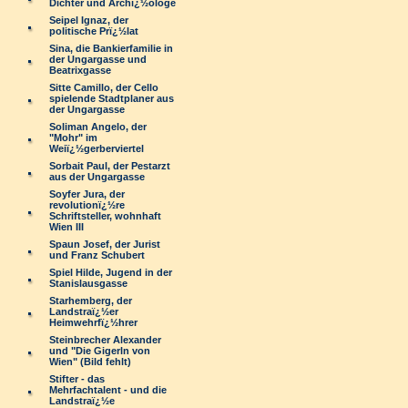
Dichter und Archï¿½ologe
Seipel Ignaz, der
politische Prï¿½lat
Sina, die Bankierfamilie in
der Ungargasse und
Beatrixgasse
Sitte Camillo, der Cello
spielende Stadtplaner aus
der Ungargasse
Soliman Angelo, der
"Mohr" im
Weiï¿½gerberviertel
Sorbait Paul, der Pestarzt
aus der Ungargasse
Soyfer Jura, der
revolutionï¿½re
Schriftsteller, wohnhaft
Wien III
Spaun Josef, der Jurist
und Franz Schubert
Spiel Hilde, Jugend in der
Stanislausgasse
Starhemberg, der
Landstraï¿½er
Heimwehrfï¿½hrer
Steinbrecher Alexander
und "Die Gigerln von
Wien" (Bild fehlt)
Stifter - das
Mehrfachtalent - und die
Landstraï¿½e