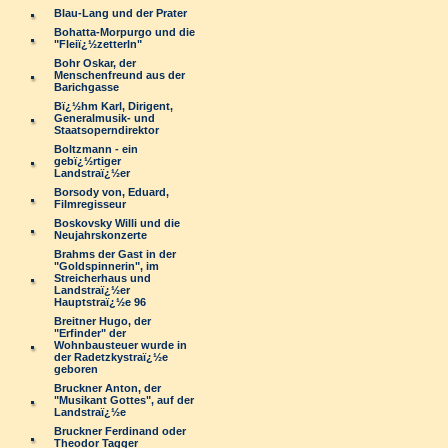
Blau-Lang und der Prater
Bohatta-Morpurgo und die
"Fleiï¿½zetterln"
Bohr Oskar, der
Menschenfreund aus der
Barichgasse
Bï¿½hm Karl, Dirigent,
Generalmusik- und
Staatsoperndirektor
Boltzmann - ein
gebï¿½rtiger
Landstraï¿½er
Borsody von, Eduard,
Filmregisseur
Boskovsky Willi und die
Neujahrskonzerte
Brahms der Gast in der
"Goldspinnerin", im
Streicherhaus und
Landstraï¿½er
Hauptstraï¿½e 96
Breitner Hugo, der
"Erfinder" der
Wohnbausteuer wurde in
der Radetzkystraï¿½e
geboren
Bruckner Anton, der
"Musikant Gottes", auf der
Landstraï¿½e
Bruckner Ferdinand oder
Theodor Tagger