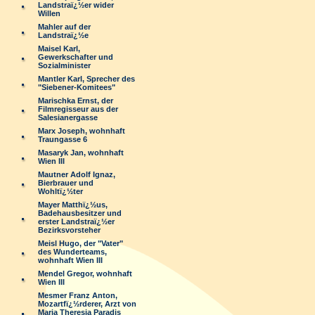
Landstraï¿½er wider
Willen
Mahler auf der
Landstraï¿½e
Maisel Karl,
Gewerkschafter und
Sozialminister
Mantler Karl, Sprecher des
"Siebener-Komitees"
Marischka Ernst, der
Filmregisseur aus der
Salesianergasse
Marx Joseph, wohnhaft
Traungasse 6
Masaryk Jan, wohnhaft
Wien III
Mautner Adolf Ignaz,
Bierbrauer und
Wohltï¿½ter
Mayer Matthï¿½us,
Badehausbesitzer und
erster Landstraï¿½er
Bezirksvorsteher
Meisl Hugo, der "Vater"
des Wunderteams,
wohnhaft Wien III
Mendel Gregor, wohnhaft
Wien III
Mesmer Franz Anton,
Mozartfï¿½rderer, Arzt von
Maria Theresia Paradis