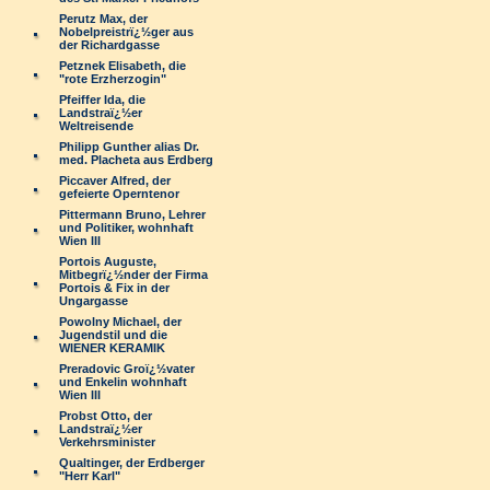
Perutz Max, der
Nobelpreistrï¿½ger aus
der Richardgasse
Petznek Elisabeth, die
"rote Erzherzogin"
Pfeiffer Ida, die
Landstraï¿½er
Weltreisende
Philipp Gunther alias Dr.
med. Placheta aus Erdberg
Piccaver Alfred, der
gefeierte Operntenor
Pittermann Bruno, Lehrer
und Politiker, wohnhaft
Wien III
Portois Auguste,
Mitbegrï¿½nder der Firma
Portois & Fix in der
Ungargasse
Powolny Michael, der
Jugendstil und die
WIENER KERAMIK
Preradovic Groï¿½vater
und Enkelin wohnhaft
Wien III
Probst Otto, der
Landstraï¿½er
Verkehrsminister
Qualtinger, der Erdberger
"Herr Karl"