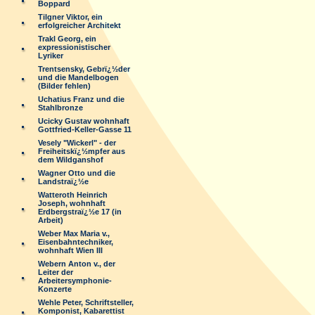
Boppard
Tilgner Viktor, ein
erfolgreicher Architekt
Trakl Georg, ein
expressionistischer
Lyriker
Trentsensky, Gebrï¿½der
und die Mandelbogen
(Bilder fehlen)
Uchatius Franz und die
Stahlbronze
Ucicky Gustav wohnhaft
Gottfried-Keller-Gasse 11
Vesely "Wickerl" - der
Freiheitskï¿½mpfer aus
dem Wildganshof
Wagner Otto und die
Landstraï¿½e
Watteroth Heinrich
Joseph, wohnhaft
Erdbergstraï¿½e 17 (in
Arbeit)
Weber Max Maria v.,
Eisenbahntechniker,
wohnhaft Wien III
Webern Anton v., der
Leiter der
Arbeitersymphonie-
Konzerte
Wehle Peter, Schriftsteller,
Komponist, Kabarettist