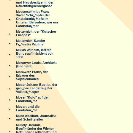
und Hausbesitzer in der
Rauchfangkehrergasse
Messerschmidt Franz
Xaver, Schï¿½pfer der
Charakterkï¿½pfe im
Unteren Belvedere, war ein
Landstraï¿½er
Metternich, der "Kutscher
Europas"
Metternich-Sandor
Fï¿½rstin Pauline
Miklas Wilhelm, letzter
Bundesprï¿½sident vor
1938
Montoyer Louis, Architekt
(Bild fehlt)
Morawetz Franz, der
Erbauer des
Sophienbades
Moser Johann Baptist, der
groï¿½e Landstraï¿½er
Volkssï¿½nger
Moser "Kolo" auf der
Landstraï¿½e
Mozart und die
Landstraï¿½e
Muhr Adelbert, Journalist
und Schriftsteller
Mundy, Jaromir,
Begrï¿½nder der Wiener
Rettungsgesellschaft und