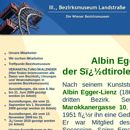
Unsere Mitarbeiter
Albin Eg
Wir suchen Mitarbeiter
Treffpunkt Bezirksmuseum
der Sï¿½dtirole
VERANSTALTUNGSKALENDER
(Hier finden Interessenten alle
Daten von Bezirksfï¿½hrungen
und Veranstaltungen in
Nach seinem Kunsts
unserem Bezirksmuseum)
Ausstellungen, die vom 8. Mai
Albin Egger-Lienz
(18
bis 21. Juni 2009 gezeigt
werden (in Arbeit)
dritten Bezirk. S
Ausstellungen, die vom 11.
September bis 1. November
Marokkanergasse 10
,
2009 gezeigt werden (in Arbeit)
1951 fï¿½r ihn eine Ged
Ausstellungen, die vom 13.
November 2009 bis 31.
Er war Mitglied de
Jï¿½nner 2010 gezeigt werden
(in Arbeit)
Secession. Seine Ern
Unsere Ausstellungen in der