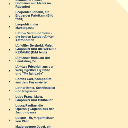
Bildhauer mit Atelier im
Rabenhof
Leopolder Johann, ein
Erdberger Fabrikant (Bild
fehlt)
Leopoldi in der
Marxergasse
Littrow Vater und Sohn -
die beiden Landstraï¿½er
Astronomen
Lï¿½ffler Berthold, Maler,
Graphiker und die WIENER
KERAMIK (Bild fehlt)
Lï¿½hner-Beda auf der
Landstraï¿½e
Lï¿½we Friedrich aus der
Weiï¿½gerber Lï¿½nde
und "My fair Lady"
Lorens Carl, Komponist
aus dem Fasanviertel
Lothar Ernst, Schriftsteller
und Regisseur
Luby Franz, Maler,
Graphiker und Bildhauer
Lucca Pauline, die
Opernsï¿½ngerin aus der
Jacquingasse
Lueger - Bï¿½rgermeister
von Wien
Madersperger Josef, ein