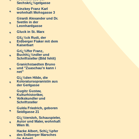
Sechskrï¿½gelgasse
Ginzkey Franz Karl
wohnhaft Mohsgasse 3
Girardi Alexander und Dr.
Svetlin in der
Leonhardgasse
Gluck in St. Marx
Glï¿½ck Rudi, der
Erdberger Fiaker mit dem
Kaiserbart
Grï¿½ffer Franz,
Buchhï¿½ndler und
Schriftsteller (Bild fehlt)
Granichstaedten Bruno
und "Zuaschau'n kann i
net"
Gï¿½den Hilde, die
Koloratursopranistin aus
der Gerlgasse
Gugitz Gustav,
Kulturhistoriker,
Volkskundler und
Schriftsteller
Gulda Friedrich, geboren
Seidlgasse 21
Gï¿½tersloh, Schauspieler,
Autor und Maler, wohnhaft
Wien III.
Hacke Albert, Schï¿½pfer
des Erdberger Marsches
(in Arbeit)