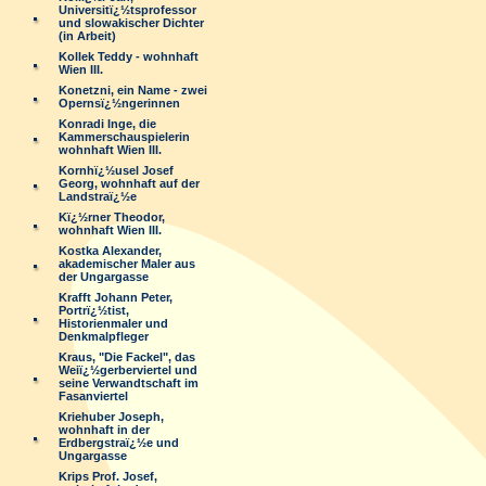
Universitï¿½tsprofessor
und slowakischer Dichter
(in Arbeit)
Kollek Teddy - wohnhaft
Wien III.
Konetzni, ein Name - zwei
Opernsï¿½ngerinnen
Konradi Inge, die
Kammerschauspielerin
wohnhaft Wien III.
Kornhï¿½usel Josef
Georg, wohnhaft auf der
Landstraï¿½e
Kï¿½rner Theodor,
wohnhaft Wien III.
Kostka Alexander,
akademischer Maler aus
der Ungargasse
Krafft Johann Peter,
Portrï¿½tist,
Historienmaler und
Denkmalpfleger
Kraus, "Die Fackel", das
Weiï¿½gerberviertel und
seine Verwandtschaft im
Fasanviertel
Kriehuber Joseph,
wohnhaft in der
Erdbergstraï¿½e und
Ungargasse
Krips Prof. Josef,