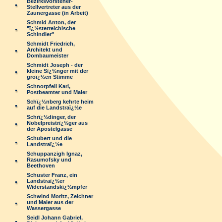
Bezirksvorsteher-
Stellvertreter aus der
Zaunergasse (in Arbeit)
Schmid Anton, der
"ï¿½sterreichische
Schindler"
Schmidt Friedrich,
Architekt und
Dombaumeister
Schmidt Joseph - der
kleine Sï¿½nger mit der
groï¿½en Stimme
Schnorpfeil Karl,
Postbeamter und Maler
Schï¿½nberg kehrte heim
auf die Landstraï¿½e
Schrï¿½dinger, der
Nobelpreistrï¿½ger aus
der Apostelgasse
Schubert und die
Landstraï¿½e
Schuppanzigh Ignaz,
Rasumofsky und
Beethoven
Schuster Franz, ein
Landstraï¿½er
Widerstandskï¿½mpfer
Schwind Moritz, Zeichner
und Maler aus der
Wassergasse
Seidl Johann Gabriel,