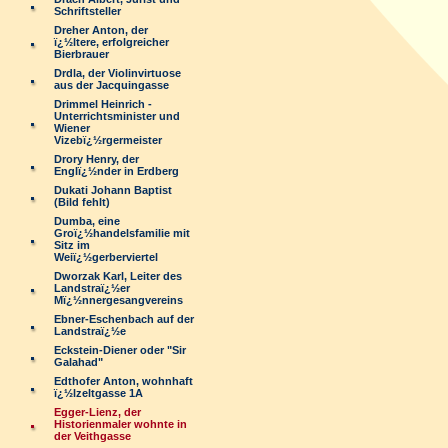
Schriftsteller
Dreher Anton, der
ï¿½ltere, erfolgreicher
Bierbrauer
Drdla, der Violinvirtuose
aus der Jacquingasse
Drimmel Heinrich -
Unterrichtsminister und
Wiener
Vizebï¿½rgermeister
Drory Henry, der
Englï¿½nder in Erdberg
Dukati Johann Baptist
(Bild fehlt)
Dumba, eine
Groï¿½handelsfamilie mit
Sitz im
Weiï¿½gerberviertel
Dworzak Karl, Leiter des
Landstraï¿½er
Mï¿½nnergesangvereins
Ebner-Eschenbach auf der
Landstraï¿½e
Eckstein-Diener oder "Sir
Galahad"
Edthofer Anton, wohnhaft
ï¿½lzeltgasse 1A
Egger-Lienz, der
Historienmaler wohnte in
der Veithgasse