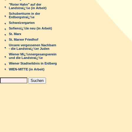
"Roter Hahn" auf der
Landstraï¿½e (in Arbeit)
Schubertturm in der
Erdbergstraï¿½e
Schweizergarten
Sofiensï¿½le neu (in Arbeit)
St. Marx
St. Marxer Friedhof
Unsere vergessenen Nachbarn
- die Landstraï¿½er Juden
Wiener Mï¿½nnergesangverein
und die Landstraï¿½e
Wiener Stadtwildnis in Erdberg
WIEN-MITTE (in Arbeit)