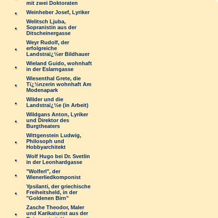
mit zwei Doktoraten
Weinheber Josef, Lyriker
Welitsch Ljuba,
Sopranistin aus der
Ditscheinergasse
Weyr Rudolf, der
erfolgreiche
Landstraï¿½er Bildhauer
Wieland Guido, wohnhaft
in der Eslarngasse
Wiesenthal Grete, die
Tï¿½nzerin wohnhaft Am
Modenapark
Wilder und die
Landstraï¿½e (in Arbeit)
Wildgans Anton, Lyriker
und Direktor des
Burgtheaters
Wittgenstein Ludwig,
Philosoph und
Hobbyarchitekt
Wolf Hugo bei Dr. Svetlin
in der Leonhardgasse
"Wolferl", der
Wienerliedkomponist
Ypsilanti, der griechische
Freiheitsheld, in der
"Goldenen Birn"
Zasche Theodor, Maler
und Karikaturist aus der