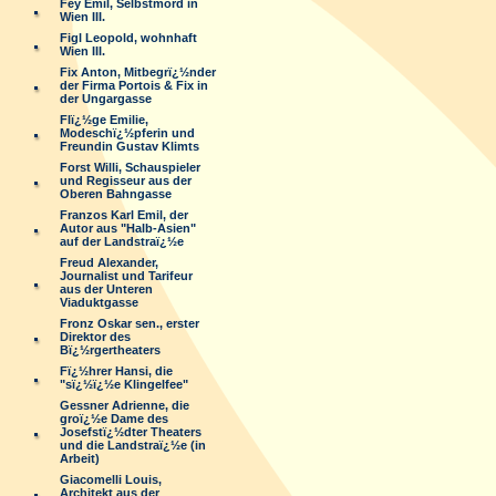
Fey Emil, Selbstmord in
Wien III.
Figl Leopold, wohnhaft
Wien III.
Fix Anton, Mitbegrï¿½nder
der Firma Portois & Fix in
der Ungargasse
Flï¿½ge Emilie,
Modeschï¿½pferin und
Freundin Gustav Klimts
Forst Willi, Schauspieler
und Regisseur aus der
Oberen Bahngasse
Franzos Karl Emil, der
Autor aus "Halb-Asien"
auf der Landstraï¿½e
Freud Alexander,
Journalist und Tarifeur
aus der Unteren
Viaduktgasse
Fronz Oskar sen., erster
Direktor des
Bï¿½rgertheaters
Fï¿½hrer Hansi, die
"sï¿½ï¿½e Klingelfee"
Gessner Adrienne, die
groï¿½e Dame des
Josefstï¿½dter Theaters
und die Landstraï¿½e (in
Arbeit)
Giacomelli Louis,
Architekt aus der