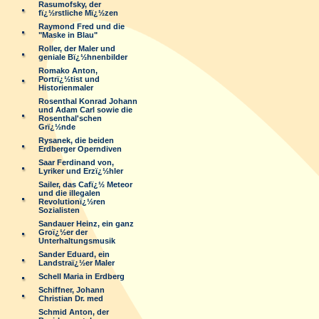
Rasumofsky, der
fï¿½rstliche Mï¿½zen
Raymond Fred und die
"Maske in Blau"
Roller, der Maler und
geniale Bï¿½hnenbilder
Romako Anton,
Portrï¿½tist und
Historienmaler
Rosenthal Konrad Johann
und Adam Carl sowie die
Rosenthal'schen
Grï¿½nde
Rysanek, die beiden
Erdberger Operndiven
Saar Ferdinand von,
Lyriker und Erzï¿½hler
Sailer, das Cafï¿½ Meteor
und die illegalen
Revolutionï¿½ren
Sozialisten
Sandauer Heinz, ein ganz
Groï¿½er der
Unterhaltungsmusik
Sander Eduard, ein
Landstraï¿½er Maler
Schell Maria in Erdberg
Schiffner, Johann
Christian Dr. med
Schmid Anton, der