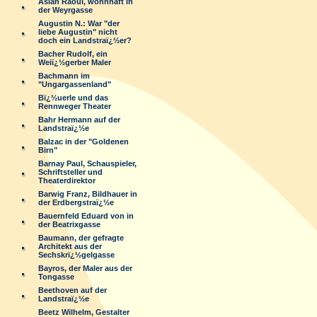
Aslan Raoul, wohnhaft in
der Weyrgasse
Augustin N.: War "der
liebe Augustin" nicht
doch ein Landstraï¿½er?
Bacher Rudolf, ein
Weiï¿½gerber Maler
Bachmann im
"Ungargassenland"
Bï¿½uerle und das
Rennweger Theater
Bahr Hermann auf der
Landstraï¿½e
Balzac in der "Goldenen
Birn"
Barnay Paul, Schauspieler,
Schriftsteller und
Theaterdirektor
Barwig Franz, Bildhauer in
der Erdbergstraï¿½e
Bauernfeld Eduard von in
der Beatrixgasse
Baumann, der gefragte
Architekt aus der
Sechskrï¿½gelgasse
Bayros, der Maler aus der
Tongasse
Beethoven auf der
Landstraï¿½e
Beetz Wilhelm, Gestalter