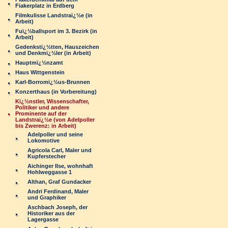
Fiakerplatz in Erdberg
Filmkulisse Landstraï¿½e (in
Arbeit)
Fuï¿½ballsport im 3. Bezirk (in
Arbeit)
Gedenkstï¿½tten, Hauszeichen
und Denkmï¿½ler (in Arbeit)
Hauptmï¿½nzamt
Haus Wittgenstein
Karl-Borromï¿½us-Brunnen
Konzerthaus (in Vorbereitung)
Kï¿½nstler, Wissenschafter,
Politiker und andere
Prominente auf der
Landstraï¿½e (von Adelpoller
bis Zwerenz: in Arbeit)
Adelpoller und seine
Lokomotive
Agricola Carl, Maler und
Kupferstecher
Aichinger Ilse, wohnhaft
Hohlweggasse 1
Althan, Graf Gundacker
Andri Ferdinand, Maler
und Graphiker
Aschbach Joseph, der
Historiker aus der
Lagergasse