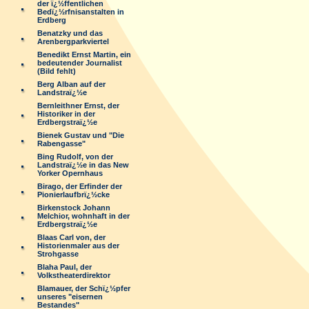
der ï¿½ffentlichen
Bedï¿½rfnisanstalten in
Erdberg
Benatzky und das
Arenbergparkviertel
Benedikt Ernst Martin, ein
bedeutender Journalist
(Bild fehlt)
Berg Alban auf der
Landstraï¿½e
Bernleithner Ernst, der
Historiker in der
Erdbergstraï¿½e
Bienek Gustav und "Die
Rabengasse"
Bing Rudolf, von der
Landstraï¿½e in das New
Yorker Opernhaus
Birago, der Erfinder der
Pionierlaufbrï¿½cke
Birkenstock Johann
Melchior, wohnhaft in der
Erdbergstraï¿½e
Blaas Carl von, der
Historienmaler aus der
Strohgasse
Blaha Paul, der
Volkstheaterdirektor
Blamauer, der Schï¿½pfer
unseres "eisernen
Bestandes"