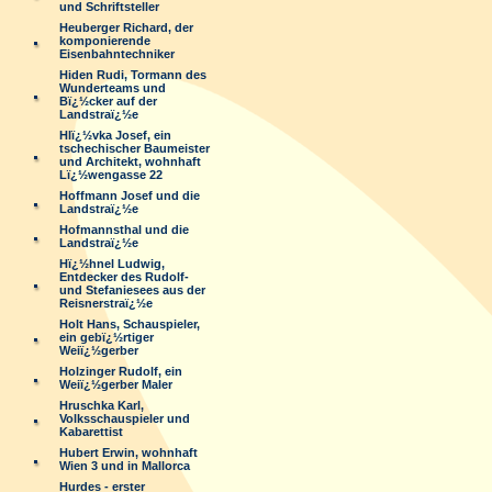
und Schriftsteller
Heuberger Richard, der
komponierende
Eisenbahntechniker
Hiden Rudi, Tormann des
Wunderteams und
Bï¿½cker auf der
Landstraï¿½e
Hlï¿½vka Josef, ein
tschechischer Baumeister
und Architekt, wohnhaft
Lï¿½wengasse 22
Hoffmann Josef und die
Landstraï¿½e
Hofmannsthal und die
Landstraï¿½e
Hï¿½hnel Ludwig,
Entdecker des Rudolf-
und Stefaniesees aus der
Reisnerstraï¿½e
Holt Hans, Schauspieler,
ein gebï¿½rtiger
Weiï¿½gerber
Holzinger Rudolf, ein
Weiï¿½gerber Maler
Hruschka Karl,
Volksschauspieler und
Kabarettist
Hubert Erwin, wohnhaft
Wien 3 und in Mallorca
Hurdes - erster