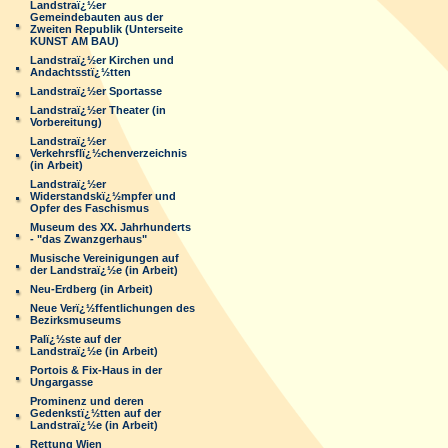
Landstraï¿½er
Gemeindebauten aus der
Zweiten Republik (Unterseite
KUNST AM BAU)
Landstraï¿½er Kirchen und
Andachtsstï¿½tten
Landstraï¿½er Sportasse
Landstraï¿½er Theater (in
Vorbereitung)
Landstraï¿½er
Verkehrsflï¿½chenverzeichnis
(in Arbeit)
Landstraï¿½er
Widerstandskï¿½mpfer und
Opfer des Faschismus
Museum des XX. Jahrhunderts
- "das Zwanzgerhaus"
Musische Vereinigungen auf
der Landstraï¿½e (in Arbeit)
Neu-Erdberg (in Arbeit)
Neue Verï¿½ffentlichungen des
Bezirksmuseums
Palï¿½ste auf der
Landstraï¿½e (in Arbeit)
Portois & Fix-Haus in der
Ungargasse
Prominenz und deren
Gedenkstï¿½tten auf der
Landstraï¿½e (in Arbeit)
Rettung Wien