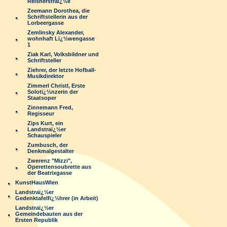
Reisnerstraï¿½e
Zeemann Dorothea, die
Schriftstellerin aus der
Lorbeergasse
Zemlinsky Alexander,
wohnhaft Lï¿½wengasse
1
Ziak Karl, Volksbildner und
Schriftsteller
Ziehrer, der letzte Hofball-
Musikdirektor
Zimmerl Christl, Erste
Solotï¿½nzerin der
Staatsoper
Zinnemann Fred,
Regisseur
Zips Kurt, ein
Landstraï¿½er
Schauspieler
Zumbusch, der
Denkmalgestalter
Zwerenz "Mizzi",
Operettensoubrette aus
der Beatrixgasse
KunstHausWien
Landstraï¿½er
Gedenktafelfï¿½hrer (in Arbeit)
Landstraï¿½er
Gemeindebauten aus der
Ersten Republik