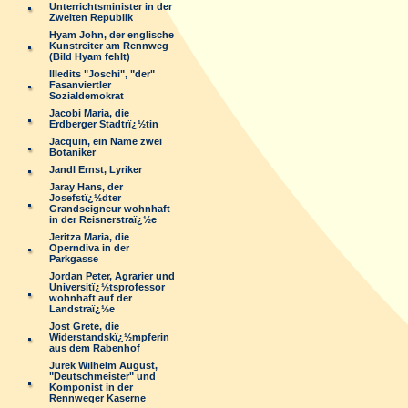
Unterrichtsminister in der
Zweiten Republik
Hyam John, der englische
Kunstreiter am Rennweg
(Bild Hyam fehlt)
Illedits "Joschi", "der"
Fasanviertler
Sozialdemokrat
Jacobi Maria, die
Erdberger Stadtrï¿½tin
Jacquin, ein Name zwei
Botaniker
Jandl Ernst, Lyriker
Jaray Hans, der
Josefstï¿½dter
Grandseigneur wohnhaft
in der Reisnerstraï¿½e
Jeritza Maria, die
Operndiva in der
Parkgasse
Jordan Peter, Agrarier und
Universitï¿½tsprofessor
wohnhaft auf der
Landstraï¿½e
Jost Grete, die
Widerstandskï¿½mpferin
aus dem Rabenhof
Jurek Wilhelm August,
"Deutschmeister" und
Komponist in der
Rennweger Kaserne