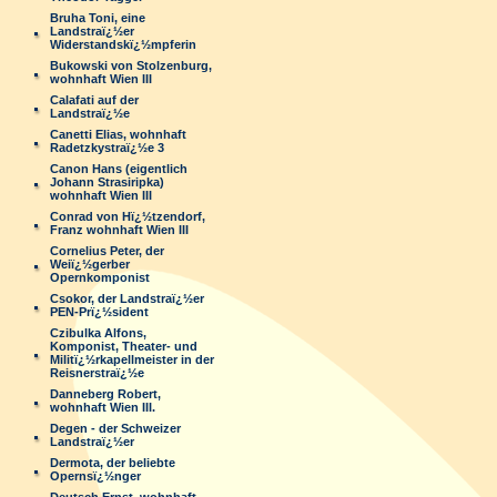
Bruha Toni, eine
Landstraï¿½er
Widerstandskï¿½mpferin
Bukowski von Stolzenburg,
wohnhaft Wien III
Calafati auf der
Landstraï¿½e
Canetti Elias, wohnhaft
Radetzkystraï¿½e 3
Canon Hans (eigentlich
Johann Strasiripka)
wohnhaft Wien III
Conrad von Hï¿½tzendorf,
Franz wohnhaft Wien III
Cornelius Peter, der
Weiï¿½gerber
Opernkomponist
Csokor, der Landstraï¿½er
PEN-Prï¿½sident
Czibulka Alfons,
Komponist, Theater- und
Militï¿½rkapellmeister in der
Reisnerstraï¿½e
Danneberg Robert,
wohnhaft Wien III.
Degen - der Schweizer
Landstraï¿½er
Dermota, der beliebte
Opernsï¿½nger