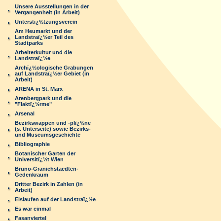
Unsere Ausstellungen in der
Vergangenheit (in Arbeit)
Unterstï¿½tzungsverein
Am Heumarkt und der
Landstraï¿½er Teil des
Stadtparks
Arbeiterkultur und die
Landstraï¿½e
Archï¿½ologische Grabungen
auf Landstraï¿½er Gebiet (in
Arbeit)
ARENA in St. Marx
Arenbergpark und die
"Flaktï¿½rme"
Arsenal
Bezirkswappen und -plï¿½ne
(s. Unterseite) sowie Bezirks-
und Museumsgeschichte
Bibliographie
Botanischer Garten der
Universitï¿½t Wien
Bruno-Granichstaedten-
Gedenkraum
Dritter Bezirk in Zahlen (in
Arbeit)
Eislaufen auf der Landstraï¿½e
Es war einmal
Fasanviertel