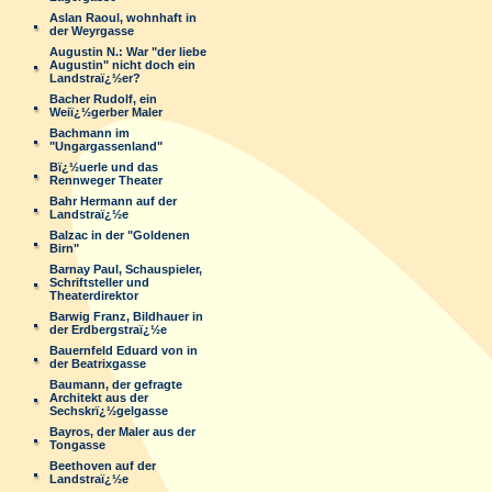
Aslan Raoul, wohnhaft in
der Weyrgasse
Augustin N.: War "der liebe
Augustin" nicht doch ein
Landstraï¿½er?
Bacher Rudolf, ein
Weiï¿½gerber Maler
Bachmann im
"Ungargassenland"
Bï¿½uerle und das
Rennweger Theater
Bahr Hermann auf der
Landstraï¿½e
Balzac in der "Goldenen
Birn"
Barnay Paul, Schauspieler,
Schriftsteller und
Theaterdirektor
Barwig Franz, Bildhauer in
der Erdbergstraï¿½e
Bauernfeld Eduard von in
der Beatrixgasse
Baumann, der gefragte
Architekt aus der
Sechskrï¿½gelgasse
Bayros, der Maler aus der
Tongasse
Beethoven auf der
Landstraï¿½e