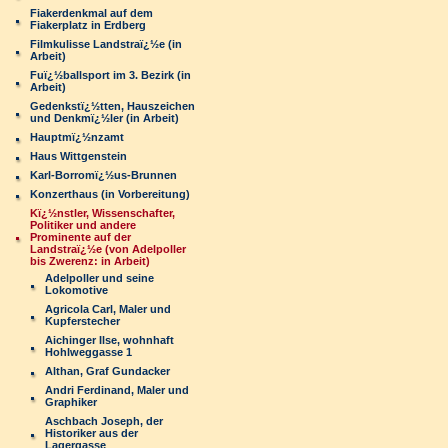
Fiakerdenkmal auf dem
Fiakerplatz in Erdberg
Filmkulisse Landstraï¿½e (in
Arbeit)
Fuï¿½ballsport im 3. Bezirk (in
Arbeit)
Gedenkstï¿½tten, Hauszeichen
und Denkmï¿½ler (in Arbeit)
Hauptmï¿½nzamt
Haus Wittgenstein
Karl-Borromï¿½us-Brunnen
Konzerthaus (in Vorbereitung)
Kï¿½nstler, Wissenschafter,
Politiker und andere
Prominente auf der
Landstraï¿½e (von Adelpoller
bis Zwerenz: in Arbeit)
Adelpoller und seine
Lokomotive
Agricola Carl, Maler und
Kupferstecher
Aichinger Ilse, wohnhaft
Hohlweggasse 1
Althan, Graf Gundacker
Andri Ferdinand, Maler und
Graphiker
Aschbach Joseph, der
Historiker aus der
Lagergasse