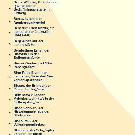
Beetz Wilhelm, Gestalter der
ï¿½ffentlichen
Bedï¿½rfnisanstalten in
Erdberg
Benatzky und das
Arenbergparkviertel
Benedikt Ernst Martin, ein
bedeutender Journalist
(Bild fehlt)
Berg Alban auf der
Landstraï¿½e
Bernleithner Ernst, der
Historiker in der
Erdbergstraï¿½e
Bienek Gustav und "Die
Rabengasse"
Bing Rudolf, von der
Landstraï¿½e in das New
Yorker Opernhaus
Birago, der Erfinder der
Pionierlaufbrï¿½cke
Birkenstock Johann
Melchior, wohnhaft in der
Erdbergstraï¿½e
Blaas Carl von, der
Historienmaler aus der
Strohgasse
Blaha Paul, der
Volkstheaterdirektor
Blamauer, der Schï¿½pfer
unseres "eisernen