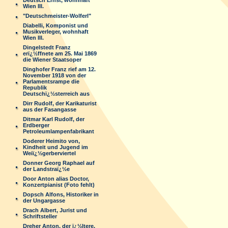
Deutsch Ernst, wohnhaft
Wien III.
"Deutschmeister-Wolferl"
Diabelli, Komponist und
Musikverleger, wohnhaft
Wien III.
Dingelstedt Franz
erï¿½ffnete am 25. Mai 1869
die Wiener Staatsoper
Dinghofer Franz rief am 12.
November 1918 von der
Parlamentsrampe die
Republik
Deutschï¿½sterreich aus
Dirr Rudolf, der Karikaturist
aus der Fasangasse
Ditmar Karl Rudolf, der
Erdberger
Petroleumlampenfabrikant
Doderer Heimito von,
Kindheit und Jugend im
Weiï¿½gerberviertel
Donner Georg Raphael auf
der Landstraï¿½e
Door Anton alias Doctor,
Konzertpianist (Foto fehlt)
Dopsch Alfons, Historiker in
der Ungargasse
Drach Albert, Jurist und
Schriftsteller
Dreher Anton, der ï¿½ltere,