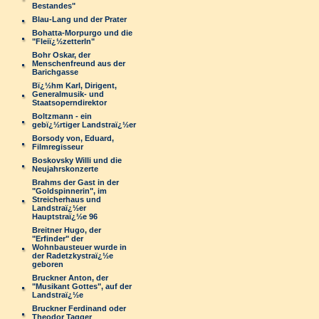
Bestandes"
Blau-Lang und der Prater
Bohatta-Morpurgo und die
"Fleiï¿½zetterln"
Bohr Oskar, der
Menschenfreund aus der
Barichgasse
Bï¿½hm Karl, Dirigent,
Generalmusik- und
Staatsoperndirektor
Boltzmann - ein
gebï¿½rtiger Landstraï¿½er
Borsody von, Eduard,
Filmregisseur
Boskovsky Willi und die
Neujahrskonzerte
Brahms der Gast in der
"Goldspinnerin", im
Streicherhaus und
Landstraï¿½er
Hauptstraï¿½e 96
Breitner Hugo, der
"Erfinder" der
Wohnbausteuer wurde in
der Radetzkystraï¿½e
geboren
Bruckner Anton, der
"Musikant Gottes", auf der
Landstraï¿½e
Bruckner Ferdinand oder
Theodor Tagger