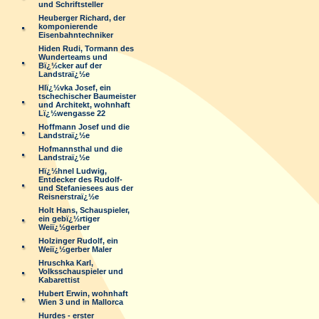
und Schriftsteller
Heuberger Richard, der
komponierende
Eisenbahntechniker
Hiden Rudi, Tormann des
Wunderteams und
Bï¿½cker auf der
Landstraï¿½e
Hlï¿½vka Josef, ein
tschechischer Baumeister
und Architekt, wohnhaft
Lï¿½wengasse 22
Hoffmann Josef und die
Landstraï¿½e
Hofmannsthal und die
Landstraï¿½e
Hï¿½hnel Ludwig,
Entdecker des Rudolf-
und Stefaniesees aus der
Reisnerstraï¿½e
Holt Hans, Schauspieler,
ein gebï¿½rtiger
Weiï¿½gerber
Holzinger Rudolf, ein
Weiï¿½gerber Maler
Hruschka Karl,
Volksschauspieler und
Kabarettist
Hubert Erwin, wohnhaft
Wien 3 und in Mallorca
Hurdes - erster