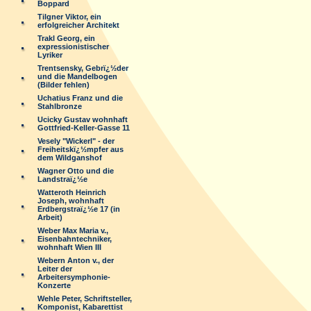
Boppard
Tilgner Viktor, ein
erfolgreicher Architekt
Trakl Georg, ein
expressionistischer
Lyriker
Trentsensky, Gebrï¿½der
und die Mandelbogen
(Bilder fehlen)
Uchatius Franz und die
Stahlbronze
Ucicky Gustav wohnhaft
Gottfried-Keller-Gasse 11
Vesely "Wickerl" - der
Freiheitskï¿½mpfer aus
dem Wildganshof
Wagner Otto und die
Landstraï¿½e
Watteroth Heinrich
Joseph, wohnhaft
Erdbergstraï¿½e 17 (in
Arbeit)
Weber Max Maria v.,
Eisenbahntechniker,
wohnhaft Wien III
Webern Anton v., der
Leiter der
Arbeitersymphonie-
Konzerte
Wehle Peter, Schriftsteller,
Komponist, Kabarettist