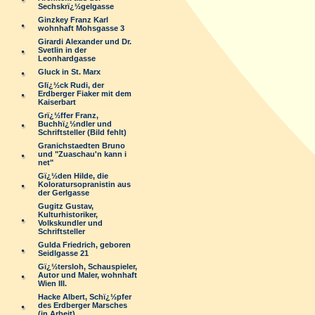
Sechskrï¿½gelgasse
Ginzkey Franz Karl
wohnhaft Mohsgasse 3
Girardi Alexander und Dr.
Svetlin in der
Leonhardgasse
Gluck in St. Marx
Glï¿½ck Rudi, der
Erdberger Fiaker mit dem
Kaiserbart
Grï¿½ffer Franz,
Buchhï¿½ndler und
Schriftsteller (Bild fehlt)
Granichstaedten Bruno
und "Zuaschau'n kann i
net"
Gï¿½den Hilde, die
Koloratursopranistin aus
der Gerlgasse
Gugitz Gustav,
Kulturhistoriker,
Volkskundler und
Schriftsteller
Gulda Friedrich, geboren
Seidlgasse 21
Gï¿½tersloh, Schauspieler,
Autor und Maler, wohnhaft
Wien III.
Hacke Albert, Schï¿½pfer
des Erdberger Marsches
(in Arbeit)