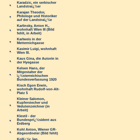
Karadzic, ein serbischer
Landstraï¿½er
Karajan Theodor,
Philologe und Historiker
auf der Landstraï¿½e
Karlinsky, Anton H.,
wohnhaft Wien III (Bild
fehlt, in Arbeit)
Karlweis in der
Metternichgasse
Kasimir Luigi, wohnhaft
Wien III.
Kaus Gina, die Autorin in
der Hyegasse
Kelsen Hans, der
Mitgestalter der
ï¿½sterreichischen
Bundesverfassung 1920
Kisch Egon Erwin,
wohnhaft Rudolf-von-Alt-
Platz 5
Kleiner Salomon,
Kupferstecher und
Vedutenzeichner (in
Arbeit)
Klestil - der
Bundesprï¿½sident aus
Erdberg
Kohl Anton, Wiener GR-
Abgeordneter (Bild fehlt)
Kollï¿½r Jan,