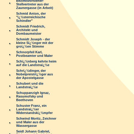
Bezirksvorsteher-
Stellvertreter aus der
Zaunergasse (in Arbeit)
Schmid Anton, der
"ï¿½sterreichische
Schindler"
Schmidt Friedrich,
Architekt und
Dombaumeister
Schmidt Joseph - der
kleine Sï¿½nger mit der
groï¿½en Stimme
Schnorpfeil Karl,
Postbeamter und Maler
Schï¿½nberg kehrte heim
auf die Landstraï¿½e
Schrï¿½dinger, der
Nobelpreistrï¿½ger aus
der Apostelgasse
Schubert und die
Landstraï¿½e
Schuppanzigh Ignaz,
Rasumofsky und
Beethoven
Schuster Franz, ein
Landstraï¿½er
Widerstandskï¿½mpfer
Schwind Moritz, Zeichner
und Maler aus der
Wassergasse
Seidl Johann Gabriel,