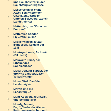
und Hausbesitzer in der
Rauchfangkehrergasse
Messerschmidt Franz
Xaver, Schï¿½pfer der
Charakterkï¿½pfe im
Unteren Belvedere, war ein
Landstraï¿½er
Metternich, der "Kutscher
Europas"
Metternich-Sandor
Fï¿½rstin Pauline
Miklas Wilhelm, letzter
Bundesprï¿½sident vor
1938
Montoyer Louis, Architekt
(Bild fehlt)
Morawetz Franz, der
Erbauer des
Sophienbades
Moser Johann Baptist, der
groï¿½e Landstraï¿½er
Volkssï¿½nger
Moser "Kolo" auf der
Landstraï¿½e
Mozart und die
Landstraï¿½e
Muhr Adelbert, Journalist
und Schriftsteller
Mundy, Jaromir,
Begrï¿½nder der Wiener
Rettungsgesellschaft und