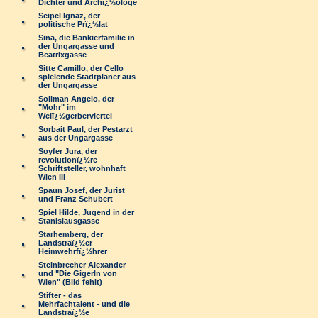
Dichter und Archï¿½ologe
Seipel Ignaz, der
politische Prï¿½lat
Sina, die Bankierfamilie in
der Ungargasse und
Beatrixgasse
Sitte Camillo, der Cello
spielende Stadtplaner aus
der Ungargasse
Soliman Angelo, der
"Mohr" im
Weiï¿½gerberviertel
Sorbait Paul, der Pestarzt
aus der Ungargasse
Soyfer Jura, der
revolutionï¿½re
Schriftsteller, wohnhaft
Wien III
Spaun Josef, der Jurist
und Franz Schubert
Spiel Hilde, Jugend in der
Stanislausgasse
Starhemberg, der
Landstraï¿½er
Heimwehrfï¿½hrer
Steinbrecher Alexander
und "Die Gigerln von
Wien" (Bild fehlt)
Stifter - das
Mehrfachtalent - und die
Landstraï¿½e