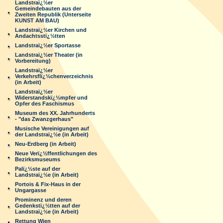
Landstraï¿½er
Gemeindebauten aus der
Zweiten Republik (Unterseite
KUNST AM BAU)
Landstraï¿½er Kirchen und
Andachtsstï¿½tten
Landstraï¿½er Sportasse
Landstraï¿½er Theater (in
Vorbereitung)
Landstraï¿½er
Verkehrsflï¿½chenverzeichnis
(in Arbeit)
Landstraï¿½er
Widerstandskï¿½mpfer und
Opfer des Faschismus
Museum des XX. Jahrhunderts
- "das Zwanzgerhaus"
Musische Vereinigungen auf
der Landstraï¿½e (in Arbeit)
Neu-Erdberg (in Arbeit)
Neue Verï¿½ffentlichungen des
Bezirksmuseums
Palï¿½ste auf der
Landstraï¿½e (in Arbeit)
Portois & Fix-Haus in der
Ungargasse
Prominenz und deren
Gedenkstï¿½tten auf der
Landstraï¿½e (in Arbeit)
Rettung Wien