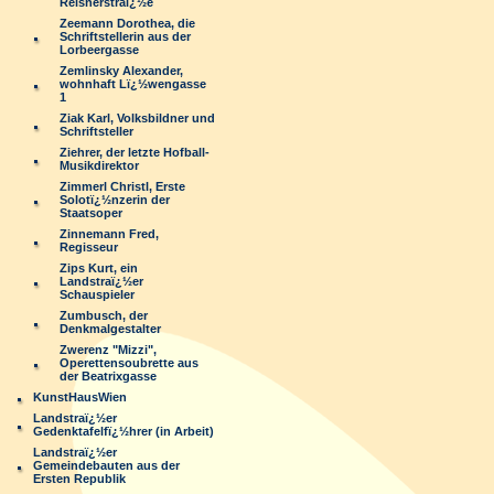
Reisnerstraï¿½e
Zeemann Dorothea, die
Schriftstellerin aus der
Lorbeergasse
Zemlinsky Alexander,
wohnhaft Lï¿½wengasse
1
Ziak Karl, Volksbildner und
Schriftsteller
Ziehrer, der letzte Hofball-
Musikdirektor
Zimmerl Christl, Erste
Solotï¿½nzerin der
Staatsoper
Zinnemann Fred,
Regisseur
Zips Kurt, ein
Landstraï¿½er
Schauspieler
Zumbusch, der
Denkmalgestalter
Zwerenz "Mizzi",
Operettensoubrette aus
der Beatrixgasse
KunstHausWien
Landstraï¿½er
Gedenktafelfï¿½hrer (in Arbeit)
Landstraï¿½er
Gemeindebauten aus der
Ersten Republik