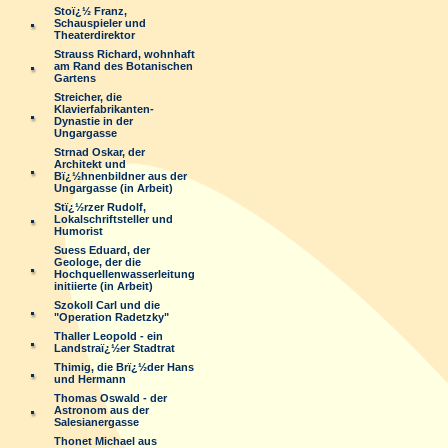
Stoï¿½ Franz,
Schauspieler und
Theaterdirektor
Strauss Richard, wohnhaft
am Rand des Botanischen
Gartens
Streicher, die
Klavierfabrikanten-
Dynastie in der
Ungargasse
Strnad Oskar, der
Architekt und
Bï¿½hnenbildner aus der
Ungargasse (in Arbeit)
Stï¿½rzer Rudolf,
Lokalschriftsteller und
Humorist
Suess Eduard, der
Geologe, der die
Hochquellenwasserleitung
initiierte (in Arbeit)
Szokoll Carl und die
"Operation Radetzky"
Thaller Leopold - ein
Landstraï¿½er Stadtrat
Thimig, die Brï¿½der Hans
und Hermann
Thomas Oswald - der
Astronom aus der
Salesianergasse
Thonet Michael aus