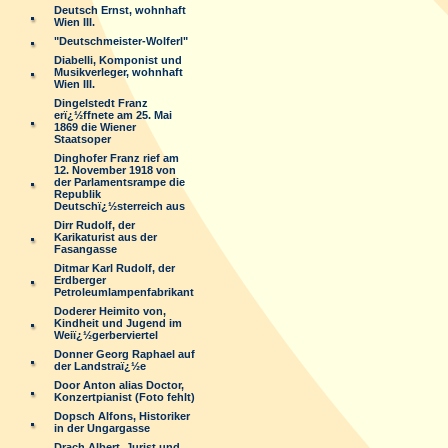
Deutsch Ernst, wohnhaft
Wien III.
"Deutschmeister-Wolferl"
Diabelli, Komponist und
Musikverleger, wohnhaft
Wien III.
Dingelstedt Franz
erï¿½ffnete am 25. Mai
1869 die Wiener
Staatsoper
Dinghofer Franz rief am
12. November 1918 von
der Parlamentsrampe die
Republik
Deutschï¿½sterreich aus
Dirr Rudolf, der
Karikaturist aus der
Fasangasse
Ditmar Karl Rudolf, der
Erdberger
Petroleumlampenfabrikant
Doderer Heimito von,
Kindheit und Jugend im
Weiï¿½gerberviertel
Donner Georg Raphael auf
der Landstraï¿½e
Door Anton alias Doctor,
Konzertpianist (Foto fehlt)
Dopsch Alfons, Historiker
in der Ungargasse
Drach Albert, Jurist und