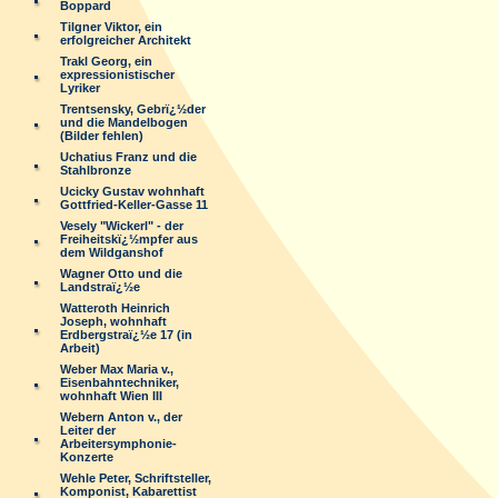
Boppard
Tilgner Viktor, ein
erfolgreicher Architekt
Trakl Georg, ein
expressionistischer
Lyriker
Trentsensky, Gebrï¿½der
und die Mandelbogen
(Bilder fehlen)
Uchatius Franz und die
Stahlbronze
Ucicky Gustav wohnhaft
Gottfried-Keller-Gasse 11
Vesely "Wickerl" - der
Freiheitskï¿½mpfer aus
dem Wildganshof
Wagner Otto und die
Landstraï¿½e
Watteroth Heinrich
Joseph, wohnhaft
Erdbergstraï¿½e 17 (in
Arbeit)
Weber Max Maria v.,
Eisenbahntechniker,
wohnhaft Wien III
Webern Anton v., der
Leiter der
Arbeitersymphonie-
Konzerte
Wehle Peter, Schriftsteller,
Komponist, Kabarettist