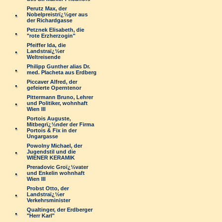
Perutz Max, der
Nobelpreistrï¿½ger aus
der Richardgasse
Petznek Elisabeth, die
"rote Erzherzogin"
Pfeiffer Ida, die
Landstraï¿½er
Weltreisende
Philipp Gunther alias Dr.
med. Placheta aus Erdberg
Piccaver Alfred, der
gefeierte Operntenor
Pittermann Bruno, Lehrer
und Politiker, wohnhaft
Wien III
Portois Auguste,
Mitbegrï¿½nder der Firma
Portois & Fix in der
Ungargasse
Powolny Michael, der
Jugendstil und die
WIENER KERAMIK
Preradovic Groï¿½vater
und Enkelin wohnhaft
Wien III
Probst Otto, der
Landstraï¿½er
Verkehrsminister
Qualtinger, der Erdberger
"Herr Karl"