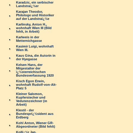
Karadzic, ein serbischer
Landstraï¿½er
Karajan Theodor,
Philologe und Historiker
auf der Landstraï¿½e
Karlinsky, Anton H.,
wohnhaft Wien III (Bild
fehlt, in Arbeit)
Karlweis in der
Metternichgasse
Kasimir Luigi, wohnhaft
Wien III.
Kaus Gina, die Autorin in
der Hyegasse
Kelsen Hans, der
Mitgestalter der
ï¿½sterreichischen
Bundesverfassung 1920
Kisch Egon Erwin,
wohnhaft Rudolf-von-Alt-
Platz 5
Kleiner Salomon,
Kupferstecher und
Vedutenzeichner (in
Arbeit)
Klestil - der
Bundesprï¿½sident aus
Erdberg
Kohl Anton, Wiener GR-
Abgeordneter (Bild fehlt)
Kollï¿½r Jan,