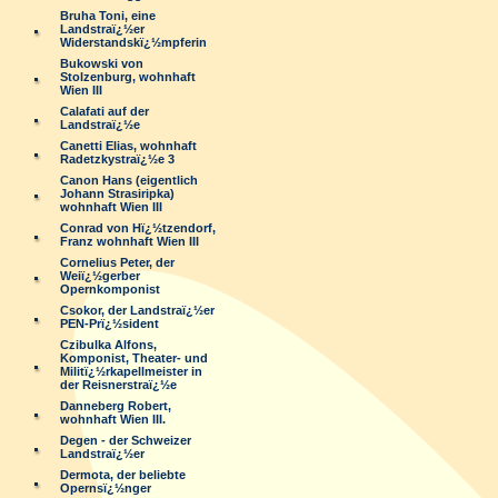
Bruha Toni, eine
Landstraï¿½er
Widerstandskï¿½mpferin
Bukowski von
Stolzenburg, wohnhaft
Wien III
Calafati auf der
Landstraï¿½e
Canetti Elias, wohnhaft
Radetzkystraï¿½e 3
Canon Hans (eigentlich
Johann Strasiripka)
wohnhaft Wien III
Conrad von Hï¿½tzendorf,
Franz wohnhaft Wien III
Cornelius Peter, der
Weiï¿½gerber
Opernkomponist
Csokor, der Landstraï¿½er
PEN-Prï¿½sident
Czibulka Alfons,
Komponist, Theater- und
Militï¿½rkapellmeister in
der Reisnerstraï¿½e
Danneberg Robert,
wohnhaft Wien III.
Degen - der Schweizer
Landstraï¿½er
Dermota, der beliebte
Opernsï¿½nger