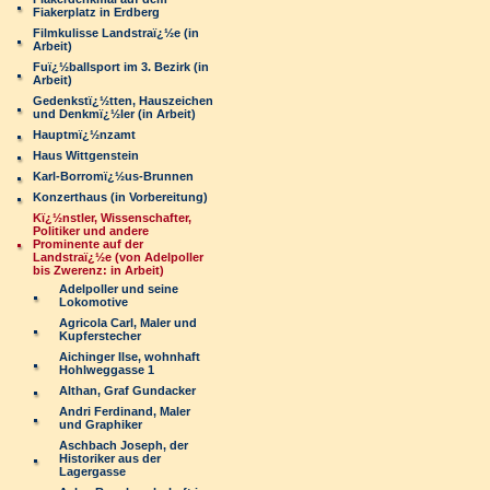
Fiakerplatz in Erdberg
Filmkulisse Landstraï¿½e (in
Arbeit)
Fuï¿½ballsport im 3. Bezirk (in
Arbeit)
Gedenkstï¿½tten, Hauszeichen
und Denkmï¿½ler (in Arbeit)
Hauptmï¿½nzamt
Haus Wittgenstein
Karl-Borromï¿½us-Brunnen
Konzerthaus (in Vorbereitung)
Kï¿½nstler, Wissenschafter,
Politiker und andere
Prominente auf der
Landstraï¿½e (von Adelpoller
bis Zwerenz: in Arbeit)
Adelpoller und seine
Lokomotive
Agricola Carl, Maler und
Kupferstecher
Aichinger Ilse, wohnhaft
Hohlweggasse 1
Althan, Graf Gundacker
Andri Ferdinand, Maler
und Graphiker
Aschbach Joseph, der
Historiker aus der
Lagergasse