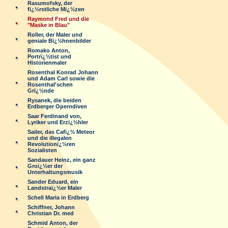
Rasumofsky, der
fï¿½rstliche Mï¿½zen
Raymond Fred und die
"Maske in Blau"
Roller, der Maler und
geniale Bï¿½hnenbilder
Romako Anton,
Portrï¿½tist und
Historienmaler
Rosenthal Konrad Johann
und Adam Carl sowie die
Rosenthal'schen
Grï¿½nde
Rysanek, die beiden
Erdberger Operndiven
Saar Ferdinand von,
Lyriker und Erzï¿½hler
Sailer, das Cafï¿½ Meteor
und die illegalen
Revolutionï¿½ren
Sozialisten
Sandauer Heinz, ein ganz
Groï¿½er der
Unterhaltungsmusik
Sander Eduard, ein
Landstraï¿½er Maler
Schell Maria in Erdberg
Schiffner, Johann
Christian Dr. med
Schmid Anton, der