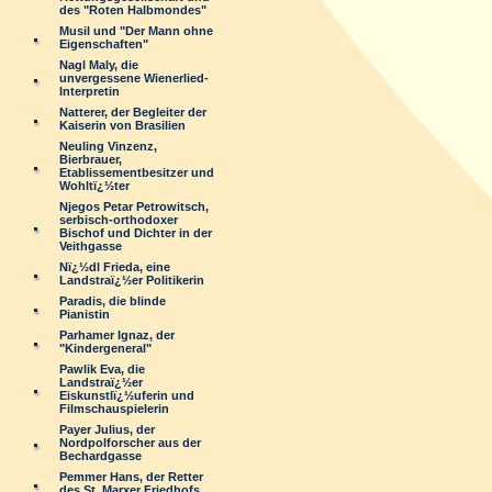
des "Roten Halbmondes"
Musil und "Der Mann ohne
Eigenschaften"
Nagl Maly, die
unvergessene Wienerlied-
Interpretin
Natterer, der Begleiter der
Kaiserin von Brasilien
Neuling Vinzenz,
Bierbrauer,
Etablissementbesitzer und
Wohltï¿½ter
Njegos Petar Petrowitsch,
serbisch-orthodoxer
Bischof und Dichter in der
Veithgasse
Nï¿½dl Frieda, eine
Landstraï¿½er Politikerin
Paradis, die blinde
Pianistin
Parhamer Ignaz, der
"Kindergeneral"
Pawlik Eva, die
Landstraï¿½er
Eiskunstlï¿½uferin und
Filmschauspielerin
Payer Julius, der
Nordpolforscher aus der
Bechardgasse
Pemmer Hans, der Retter
des St. Marxer Friedhofs