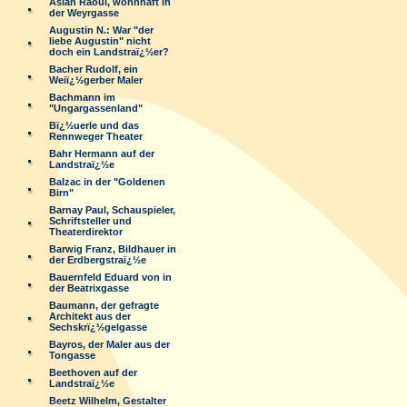
Aslan Raoul, wohnhaft in
der Weyrgasse
Augustin N.: War "der
liebe Augustin" nicht
doch ein Landstraï¿½er?
Bacher Rudolf, ein
Weiï¿½gerber Maler
Bachmann im
"Ungargassenland"
Bï¿½uerle und das
Rennweger Theater
Bahr Hermann auf der
Landstraï¿½e
Balzac in der "Goldenen
Birn"
Barnay Paul, Schauspieler,
Schriftsteller und
Theaterdirektor
Barwig Franz, Bildhauer in
der Erdbergstraï¿½e
Bauernfeld Eduard von in
der Beatrixgasse
Baumann, der gefragte
Architekt aus der
Sechskrï¿½gelgasse
Bayros, der Maler aus der
Tongasse
Beethoven auf der
Landstraï¿½e
Beetz Wilhelm, Gestalter