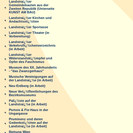
Landstraï¿½er
Gemeindebauten aus der
Zweiten Republik (Unterseite
KUNST AM BAU)
Landstraï¿½er Kirchen und
Andachtsstï¿½tten
Landstraï¿½er Sportasse
Landstraï¿½er Theater (in
Vorbereitung)
Landstraï¿½er
Verkehrsflï¿½chenverzeichnis
(in Arbeit)
Landstraï¿½er
Widerstandskï¿½mpfer und
Opfer des Faschismus
Museum des XX. Jahrhunderts
- "das Zwanzgerhaus"
Musische Vereinigungen auf
der Landstraï¿½e (in Arbeit)
Neu-Erdberg (in Arbeit)
Neue Verï¿½ffentlichungen des
Bezirksmuseums
Palï¿½ste auf der
Landstraï¿½e (in Arbeit)
Portois & Fix-Haus in der
Ungargasse
Prominenz und deren
Gedenkstï¿½tten auf der
Landstraï¿½e (in Arbeit)
Rettung Wien