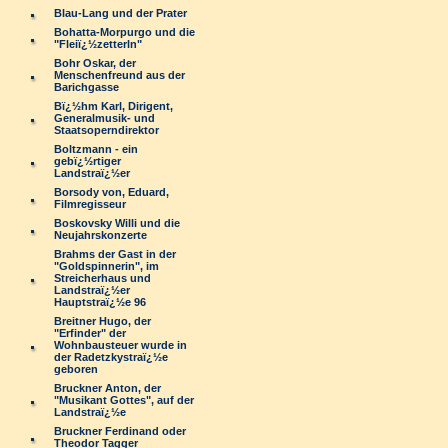
Blau-Lang und der Prater
Bohatta-Morpurgo und die
"Fleiï¿½zetterln"
Bohr Oskar, der
Menschenfreund aus der
Barichgasse
Bï¿½hm Karl, Dirigent,
Generalmusik- und
Staatsoperndirektor
Boltzmann - ein
gebï¿½rtiger
Landstraï¿½er
Borsody von, Eduard,
Filmregisseur
Boskovsky Willi und die
Neujahrskonzerte
Brahms der Gast in der
"Goldspinnerin", im
Streicherhaus und
Landstraï¿½er
Hauptstraï¿½e 96
Breitner Hugo, der
"Erfinder" der
Wohnbausteuer wurde in
der Radetzkystraï¿½e
geboren
Bruckner Anton, der
"Musikant Gottes", auf der
Landstraï¿½e
Bruckner Ferdinand oder
Theodor Tagger