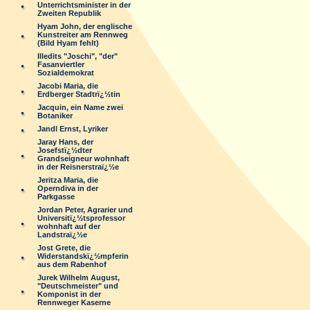
Unterrichtsminister in der
Zweiten Republik
Hyam John, der englische
Kunstreiter am Rennweg
(Bild Hyam fehlt)
Illedits "Joschi", "der"
Fasanviertler
Sozialdemokrat
Jacobi Maria, die
Erdberger Stadtrï¿½tin
Jacquin, ein Name zwei
Botaniker
Jandl Ernst, Lyriker
Jaray Hans, der
Josefstï¿½dter
Grandseigneur wohnhaft
in der Reisnerstraï¿½e
Jeritza Maria, die
Operndiva in der
Parkgasse
Jordan Peter, Agrarier und
Universitï¿½tsprofessor
wohnhaft auf der
Landstraï¿½e
Jost Grete, die
Widerstandskï¿½mpferin
aus dem Rabenhof
Jurek Wilhelm August,
"Deutschmeister" und
Komponist in der
Rennweger Kaserne