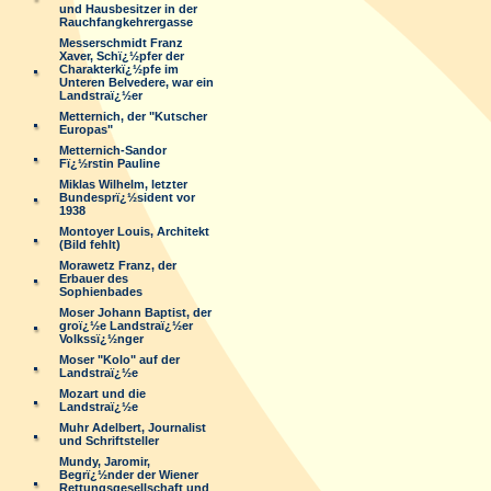
und Hausbesitzer in der
Rauchfangkehrergasse
Messerschmidt Franz
Xaver, Schï¿½pfer der
Charakterkï¿½pfe im
Unteren Belvedere, war ein
Landstraï¿½er
Metternich, der "Kutscher
Europas"
Metternich-Sandor
Fï¿½rstin Pauline
Miklas Wilhelm, letzter
Bundesprï¿½sident vor
1938
Montoyer Louis, Architekt
(Bild fehlt)
Morawetz Franz, der
Erbauer des
Sophienbades
Moser Johann Baptist, der
groï¿½e Landstraï¿½er
Volkssï¿½nger
Moser "Kolo" auf der
Landstraï¿½e
Mozart und die
Landstraï¿½e
Muhr Adelbert, Journalist
und Schriftsteller
Mundy, Jaromir,
Begrï¿½nder der Wiener
Rettungsgesellschaft und