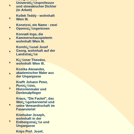
Universitï¿½tsprofessor
und slowakischer Dichter
(in Arbeit)
Kollek Teddy - wohnhaft
Wien III.
Konetzni, ein Name - zwei
Opernsï¿½ngerinnen
Konradi Inge, die
Kammerschauspielerin
wohnhaft Wien III.
Kornhï¿½usel Josef
Georg, wohnhaft auf der
Landstraï¿½e
Kï¿½rner Theodor,
wohnhaft Wien III.
Kostka Alexander,
akademischer Maler aus
der Ungargasse
Krafft Johann Peter,
Portrï¿½tist,
Historienmaler und
Denkmalpfleger
Kraus, "Die Fackel", das
Weiï¿½gerberviertel und
seine Verwandtschaft im
Fasanviertel
Kriehuber Joseph,
wohnhaft in der
Erdbergstraï¿½e und
Ungargasse
Krips Prof. Josef,