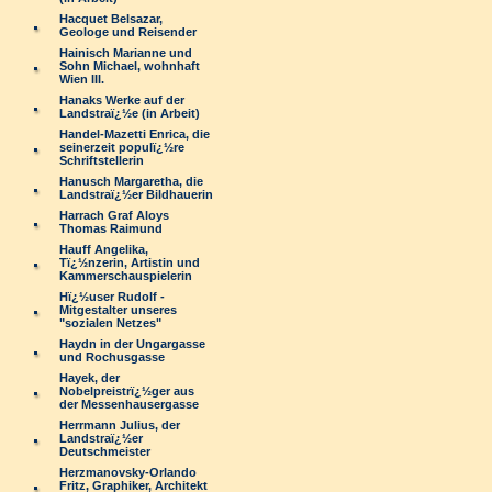
Hacquet Belsazar,
Geologe und Reisender
Hainisch Marianne und
Sohn Michael, wohnhaft
Wien III.
Hanaks Werke auf der
Landstraï¿½e (in Arbeit)
Handel-Mazetti Enrica, die
seinerzeit populï¿½re
Schriftstellerin
Hanusch Margaretha, die
Landstraï¿½er Bildhauerin
Harrach Graf Aloys
Thomas Raimund
Hauff Angelika,
Tï¿½nzerin, Artistin und
Kammerschauspielerin
Hï¿½user Rudolf -
Mitgestalter unseres
"sozialen Netzes"
Haydn in der Ungargasse
und Rochusgasse
Hayek, der
Nobelpreistrï¿½ger aus
der Messenhausergasse
Herrmann Julius, der
Landstraï¿½er
Deutschmeister
Herzmanovsky-Orlando
Fritz, Graphiker, Architekt