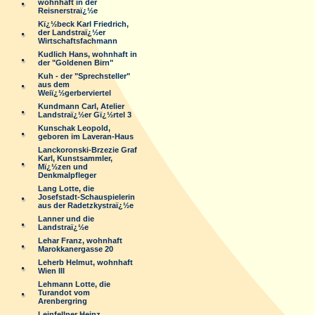
wohnhaft in der
Reisnerstraï¿½e
Kï¿½beck Karl Friedrich,
der Landstraï¿½er
Wirtschaftsfachmann
Kudlich Hans, wohnhaft in
der "Goldenen Birn"
Kuh - der "Sprechsteller"
aus dem
Weiï¿½gerberviertel
Kundmann Carl, Atelier
Landstraï¿½er Gï¿½rtel 3
Kunschak Leopold,
geboren im Laveran-Haus
Lanckoronski-Brzezie Graf
Karl, Kunstsammler,
Mï¿½zen und
Denkmalpfleger
Lang Lotte, die
Josefstadt-Schauspielerin
aus der Radetzkystraï¿½e
Lanner und die
Landstraï¿½e
Lehar Franz, wohnhaft
Marokkanergasse 20
Leherb Helmut, wohnhaft
Wien III
Lehmann Lotte, die
Turandot vom
Arenbergring
Leinfellner Heinz,