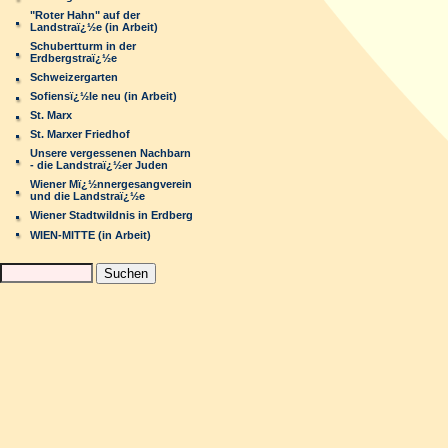
"Roter Hahn" auf der
Landstraï¿½e (in Arbeit)
Schubertturm in der
Erdbergstraï¿½e
Schweizergarten
Sofiensï¿½le neu (in Arbeit)
St. Marx
St. Marxer Friedhof
Unsere vergessenen Nachbarn
- die Landstraï¿½er Juden
Wiener Mï¿½nnergesangverein
und die Landstraï¿½e
Wiener Stadtwildnis in Erdberg
WIEN-MITTE (in Arbeit)