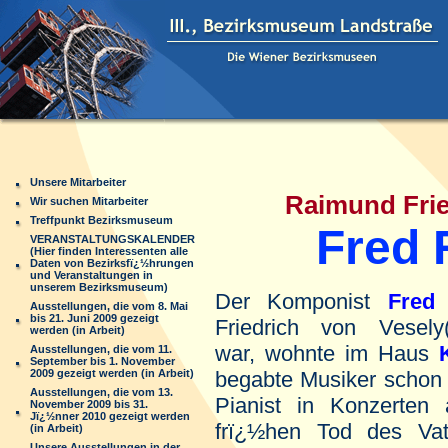
Unsere Mitarbeiter
Raimund Friedric
Wir suchen Mitarbeiter
Treffpunkt Bezirksmuseum
Fred 
VERANSTALTUNGSKALENDER
(Hier finden Interessenten alle
Daten von Bezirksfï¿½hrungen
und Veranstaltungen in
unserem Bezirksmuseum)
Der Komponist
Fred
Ausstellungen, die vom 8. Mai
bis 21. Juni 2009 gezeigt
Friedrich von Vesel
werden (in Arbeit)
war, wohnte im Haus
Ausstellungen, die vom 11.
September bis 1. November
2009 gezeigt werden (in Arbeit)
begabte Musiker schon 
Ausstellungen, die vom 13.
Pianist in Konzerten
November 2009 bis 31.
Jï¿½nner 2010 gezeigt werden
frï¿½hen Tod des Va
(in Arbeit)
Unsere Ausstellungen in der