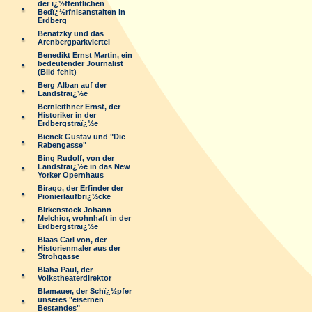
der ï¿½ffentlichen
Bedï¿½rfnisanstalten in
Erdberg
Benatzky und das
Arenbergparkviertel
Benedikt Ernst Martin, ein
bedeutender Journalist
(Bild fehlt)
Berg Alban auf der
Landstraï¿½e
Bernleithner Ernst, der
Historiker in der
Erdbergstraï¿½e
Bienek Gustav und "Die
Rabengasse"
Bing Rudolf, von der
Landstraï¿½e in das New
Yorker Opernhaus
Birago, der Erfinder der
Pionierlaufbrï¿½cke
Birkenstock Johann
Melchior, wohnhaft in der
Erdbergstraï¿½e
Blaas Carl von, der
Historienmaler aus der
Strohgasse
Blaha Paul, der
Volkstheaterdirektor
Blamauer, der Schï¿½pfer
unseres "eisernen
Bestandes"