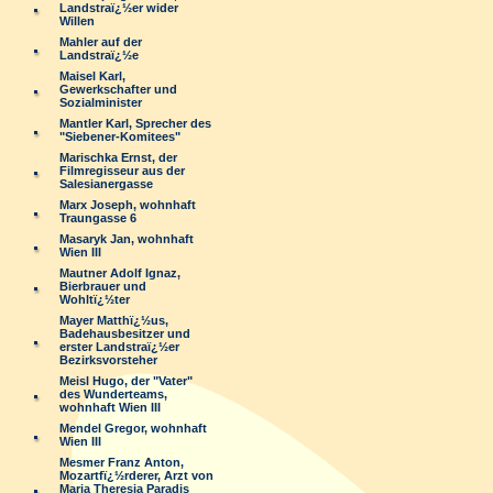
Landstraï¿½er wider
Willen
Mahler auf der
Landstraï¿½e
Maisel Karl,
Gewerkschafter und
Sozialminister
Mantler Karl, Sprecher des
"Siebener-Komitees"
Marischka Ernst, der
Filmregisseur aus der
Salesianergasse
Marx Joseph, wohnhaft
Traungasse 6
Masaryk Jan, wohnhaft
Wien III
Mautner Adolf Ignaz,
Bierbrauer und
Wohltï¿½ter
Mayer Matthï¿½us,
Badehausbesitzer und
erster Landstraï¿½er
Bezirksvorsteher
Meisl Hugo, der "Vater"
des Wunderteams,
wohnhaft Wien III
Mendel Gregor, wohnhaft
Wien III
Mesmer Franz Anton,
Mozartfï¿½rderer, Arzt von
Maria Theresia Paradis