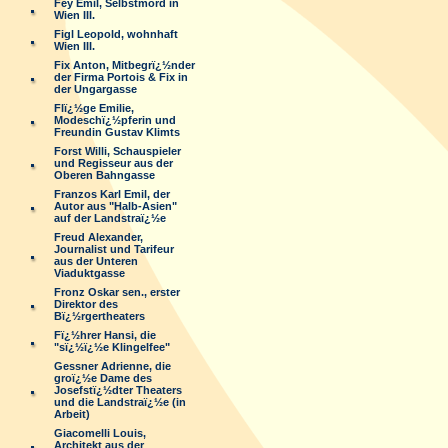
Fey Emil, Selbstmord in
Wien III.
Figl Leopold, wohnhaft
Wien III.
Fix Anton, Mitbegrï¿½nder
der Firma Portois & Fix in
der Ungargasse
Flï¿½ge Emilie,
Modeschï¿½pferin und
Freundin Gustav Klimts
Forst Willi, Schauspieler
und Regisseur aus der
Oberen Bahngasse
Franzos Karl Emil, der
Autor aus "Halb-Asien"
auf der Landstraï¿½e
Freud Alexander,
Journalist und Tarifeur
aus der Unteren
Viaduktgasse
Fronz Oskar sen., erster
Direktor des
Bï¿½rgertheaters
Fï¿½hrer Hansi, die
"sï¿½ï¿½e Klingelfee"
Gessner Adrienne, die
groï¿½e Dame des
Josefstï¿½dter Theaters
und die Landstraï¿½e (in
Arbeit)
Giacomelli Louis,
Architekt aus der