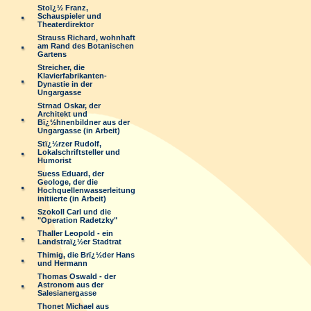
Stoï¿½ Franz,
Schauspieler und
Theaterdirektor
Strauss Richard, wohnhaft
am Rand des Botanischen
Gartens
Streicher, die
Klavierfabrikanten-
Dynastie in der
Ungargasse
Strnad Oskar, der
Architekt und
Bï¿½hnenbildner aus der
Ungargasse (in Arbeit)
Stï¿½rzer Rudolf,
Lokalschriftsteller und
Humorist
Suess Eduard, der
Geologe, der die
Hochquellenwasserleitung
initiierte (in Arbeit)
Szokoll Carl und die
"Operation Radetzky"
Thaller Leopold - ein
Landstraï¿½er Stadtrat
Thimig, die Brï¿½der Hans
und Hermann
Thomas Oswald - der
Astronom aus der
Salesianergasse
Thonet Michael aus