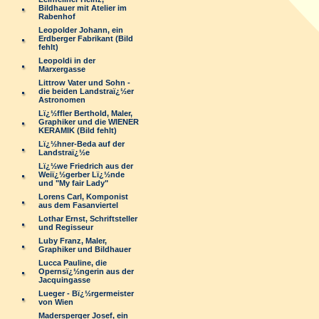
Bildhauer mit Atelier im
Rabenhof
Leopolder Johann, ein
Erdberger Fabrikant (Bild
fehlt)
Leopoldi in der
Marxergasse
Littrow Vater und Sohn -
die beiden Landstraï¿½er
Astronomen
Lï¿½ffler Berthold, Maler,
Graphiker und die WIENER
KERAMIK (Bild fehlt)
Lï¿½hner-Beda auf der
Landstraï¿½e
Lï¿½we Friedrich aus der
Weiï¿½gerber Lï¿½nde
und "My fair Lady"
Lorens Carl, Komponist
aus dem Fasanviertel
Lothar Ernst, Schriftsteller
und Regisseur
Luby Franz, Maler,
Graphiker und Bildhauer
Lucca Pauline, die
Opernsï¿½ngerin aus der
Jacquingasse
Lueger - Bï¿½rgermeister
von Wien
Madersperger Josef, ein