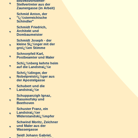
Bezirksvorsteher-
Stellvertreter aus der
Zaunergasse (in Arbeit)
Schmid Anton, der
"ï¿½sterreichische
Schindler"
Schmidt Friedrich,
Architekt und
Dombaumeister
Schmidt Joseph - der
kleine Sï¿½nger mit der
groï¿½en Stimme
Schnorpfeil Karl,
Postbeamter und Maler
Schï¿½nberg kehrte heim
auf die Landstraï¿½e
Schrï¿½dinger, der
Nobelpreistrï¿½ger aus
der Apostelgasse
Schubert und die
Landstraï¿½e
Schuppanzigh Ignaz,
Rasumofsky und
Beethoven
Schuster Franz, ein
Landstraï¿½er
Widerstandskï¿½mpfer
Schwind Moritz, Zeichner
und Maler aus der
Wassergasse
Seidl Johann Gabriel,