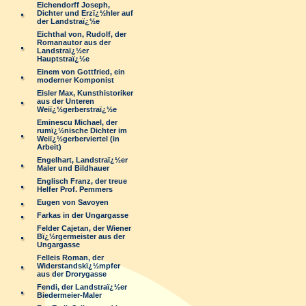
Eichendorff Joseph,
Dichter und Erzï¿½hler auf
der Landstraï¿½e
Eichthal von, Rudolf, der
Romanautor aus der
Landstraï¿½er
Hauptstraï¿½e
Einem von Gottfried, ein
moderner Komponist
Eisler Max, Kunsthistoriker
aus der Unteren
Weiï¿½gerberstraï¿½e
Eminescu Michael, der
rumï¿½nische Dichter im
Weiï¿½gerberviertel (in
Arbeit)
Engelhart, Landstraï¿½er
Maler und Bildhauer
Englisch Franz, der treue
Helfer Prof. Pemmers
Eugen von Savoyen
Farkas in der Ungargasse
Felder Cajetan, der Wiener
Bï¿½rgermeister aus der
Ungargasse
Felleis Roman, der
Widerstandskï¿½mpfer
aus der Drorygasse
Fendi, der Landstraï¿½er
Biedermeier-Maler