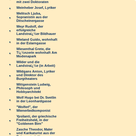
mit zwei Doktoraten
Weinheber Josef, Lyriker
Welitsch Ljuba,
Sopranistin aus der
Ditscheinergasse
Weyr Rudolf, der
erfolgreiche
Landstraï¿½er Bildhauer
Wieland Guido, wohnhaft
in der Eslarngasse
Wiesenthal Grete, die
Tï¿½nzerin wohnhaft Am
Modenapark
Wilder und die
Landstraï¿½e (in Arbeit)
Wildgans Anton, Lyriker
und Direktor des
Burgtheaters
Wittgenstein Ludwig,
Philosoph und
Hobbyarchitekt
Wolf Hugo bei Dr. Svetlin
in der Leonhardgasse
"Wolferl", der
Wienerliedkomponist
Ypsilanti, der griechische
Freiheitsheld, in der
"Goldenen Birn"
Zasche Theodor, Maler
und Karikaturist aus der