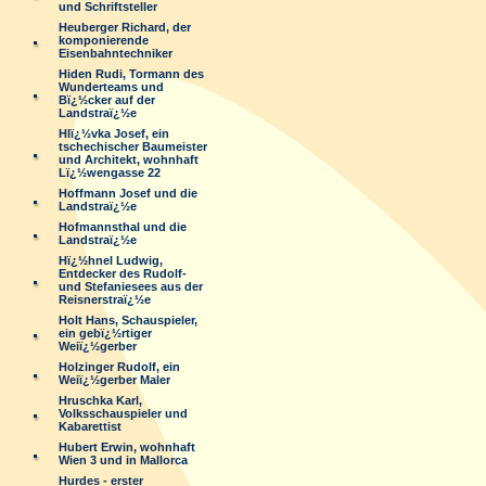
und Schriftsteller
Heuberger Richard, der
komponierende
Eisenbahntechniker
Hiden Rudi, Tormann des
Wunderteams und
Bï¿½cker auf der
Landstraï¿½e
Hlï¿½vka Josef, ein
tschechischer Baumeister
und Architekt, wohnhaft
Lï¿½wengasse 22
Hoffmann Josef und die
Landstraï¿½e
Hofmannsthal und die
Landstraï¿½e
Hï¿½hnel Ludwig,
Entdecker des Rudolf-
und Stefaniesees aus der
Reisnerstraï¿½e
Holt Hans, Schauspieler,
ein gebï¿½rtiger
Weiï¿½gerber
Holzinger Rudolf, ein
Weiï¿½gerber Maler
Hruschka Karl,
Volksschauspieler und
Kabarettist
Hubert Erwin, wohnhaft
Wien 3 und in Mallorca
Hurdes - erster