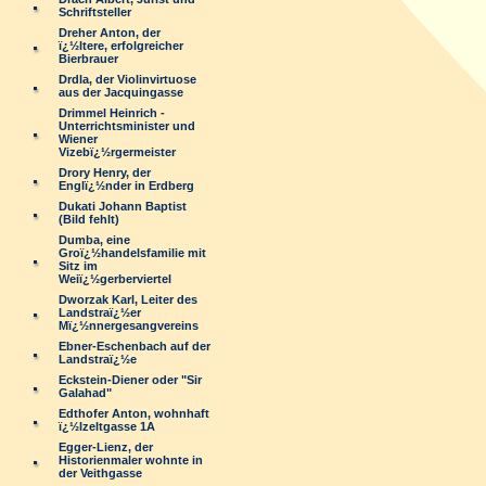
Schriftsteller
Dreher Anton, der
ï¿½ltere, erfolgreicher
Bierbrauer
Drdla, der Violinvirtuose
aus der Jacquingasse
Drimmel Heinrich -
Unterrichtsminister und
Wiener
Vizebï¿½rgermeister
Drory Henry, der
Englï¿½nder in Erdberg
Dukati Johann Baptist
(Bild fehlt)
Dumba, eine
Groï¿½handelsfamilie mit
Sitz im
Weiï¿½gerberviertel
Dworzak Karl, Leiter des
Landstraï¿½er
Mï¿½nnergesangvereins
Ebner-Eschenbach auf der
Landstraï¿½e
Eckstein-Diener oder "Sir
Galahad"
Edthofer Anton, wohnhaft
ï¿½lzeltgasse 1A
Egger-Lienz, der
Historienmaler wohnte in
der Veithgasse