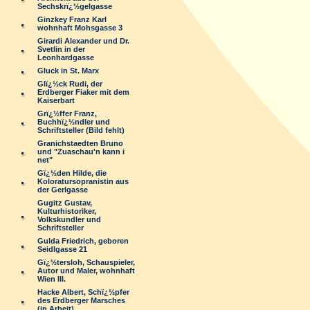
Sechskrï¿½gelgasse
Ginzkey Franz Karl
wohnhaft Mohsgasse 3
Girardi Alexander und Dr.
Svetlin in der
Leonhardgasse
Gluck in St. Marx
Glï¿½ck Rudi, der
Erdberger Fiaker mit dem
Kaiserbart
Grï¿½ffer Franz,
Buchhï¿½ndler und
Schriftsteller (Bild fehlt)
Granichstaedten Bruno
und "Zuaschau'n kann i
net"
Gï¿½den Hilde, die
Koloratursopranistin aus
der Gerlgasse
Gugitz Gustav,
Kulturhistoriker,
Volkskundler und
Schriftsteller
Gulda Friedrich, geboren
Seidlgasse 21
Gï¿½tersloh, Schauspieler,
Autor und Maler, wohnhaft
Wien III.
Hacke Albert, Schï¿½pfer
des Erdberger Marsches
(in Arbeit)