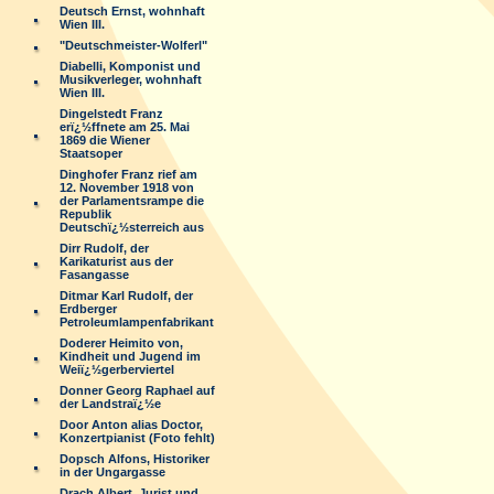
Deutsch Ernst, wohnhaft
Wien III.
"Deutschmeister-Wolferl"
Diabelli, Komponist und
Musikverleger, wohnhaft
Wien III.
Dingelstedt Franz
erï¿½ffnete am 25. Mai
1869 die Wiener
Staatsoper
Dinghofer Franz rief am
12. November 1918 von
der Parlamentsrampe die
Republik
Deutschï¿½sterreich aus
Dirr Rudolf, der
Karikaturist aus der
Fasangasse
Ditmar Karl Rudolf, der
Erdberger
Petroleumlampenfabrikant
Doderer Heimito von,
Kindheit und Jugend im
Weiï¿½gerberviertel
Donner Georg Raphael auf
der Landstraï¿½e
Door Anton alias Doctor,
Konzertpianist (Foto fehlt)
Dopsch Alfons, Historiker
in der Ungargasse
Drach Albert, Jurist und