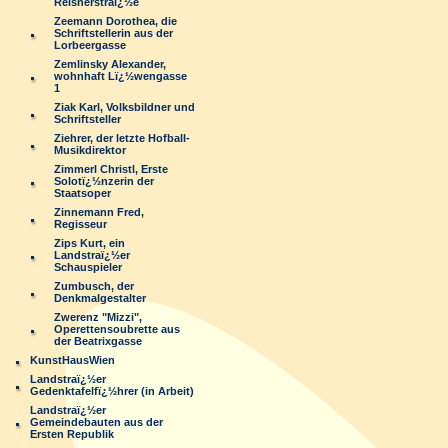
Reisnerstraï¿½e
Zeemann Dorothea, die
Schriftstellerin aus der
Lorbeergasse
Zemlinsky Alexander,
wohnhaft Lï¿½wengasse
1
Ziak Karl, Volksbildner und
Schriftsteller
Ziehrer, der letzte Hofball-
Musikdirektor
Zimmerl Christl, Erste
Solotï¿½nzerin der
Staatsoper
Zinnemann Fred,
Regisseur
Zips Kurt, ein
Landstraï¿½er
Schauspieler
Zumbusch, der
Denkmalgestalter
Zwerenz "Mizzi",
Operettensoubrette aus
der Beatrixgasse
KunstHausWien
Landstraï¿½er
Gedenktafelfï¿½hrer (in Arbeit)
Landstraï¿½er
Gemeindebauten aus der
Ersten Republik