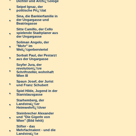
Dichter und Archï¿½ologe
Seipel Ignaz, der
politische Prï¿½lat
Sina, die Bankierfamilie in
der Ungargasse und
Beatrixgasse
Sitte Camillo, der Cello
spielende Stadtplaner aus
der Ungargasse
Soliman Angelo, der
"Mohr" im
Weiï¿½gerberviertel
Sorbait Paul, der Pestarzt
aus der Ungargasse
Soyfer Jura, der
revolutionï¿½re
Schriftsteller, wohnhaft
Wien III
Spaun Josef, der Jurist
und Franz Schubert
Spiel Hilde, Jugend in der
Stanislausgasse
Starhemberg, der
Landstraï¿½er
Heimwehrfï¿½hrer
Steinbrecher Alexander
und "Die Gigerln von
Wien" (Bild fehlt)
Stifter - das
Mehrfachtalent - und die
Landstraï¿½e