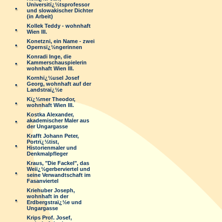
Universitï¿½tsprofessor
und slowakischer Dichter
(in Arbeit)
Kollek Teddy - wohnhaft
Wien III.
Konetzni, ein Name - zwei
Opernsï¿½ngerinnen
Konradi Inge, die
Kammerschauspielerin
wohnhaft Wien III.
Kornhï¿½usel Josef
Georg, wohnhaft auf der
Landstraï¿½e
Kï¿½rner Theodor,
wohnhaft Wien III.
Kostka Alexander,
akademischer Maler aus
der Ungargasse
Krafft Johann Peter,
Portrï¿½tist,
Historienmaler und
Denkmalpfleger
Kraus, "Die Fackel", das
Weiï¿½gerberviertel und
seine Verwandtschaft im
Fasanviertel
Kriehuber Joseph,
wohnhaft in der
Erdbergstraï¿½e und
Ungargasse
Krips Prof. Josef,