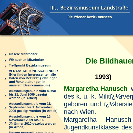
Unsere Mitarbeiter
Die Bildhaue
Wir suchen Mitarbeiter
Treffpunkt Bezirksmuseum
(1
VERANSTALTUNGSKALENDER
(Hier finden Interessenten alle
1993)
Daten von Bezirksfï¿½hrungen
und Veranstaltungen in
unserem Bezirksmuseum)
Margaretha Hanusch
w
Ausstellungen, die vom 8. Mai
bis 21. Juni 2009 gezeigt
des k. u. k. Militï¿½rve
werden (in Arbeit)
geboren und ï¿½bersied
Ausstellungen, die vom 11.
September bis 1. November
nach Wien.
2009 gezeigt werden (in Arbeit)
Ausstellungen, die vom 13.
Margaretha Hanusch
November 2009 bis 31.
Jï¿½nner 2010 gezeigt werden
Jugendkunstklasse des 
(in Arbeit)
Unsere Ausstellungen in der