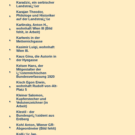
Karadzic, ein serbischer
Landstraï¿½er
Karajan Theodor,
Philologe und Historiker
auf der Landstraï¿½e
Karlinsky, Anton H.,
wohnhaft Wien III (Bild
fehlt, in Arbeit)
Karlweis in der
Metternichgasse
Kasimir Luigi, wohnhaft
Wien III.
Kaus Gina, die Autorin in
der Hyegasse
Kelsen Hans, der
Mitgestalter der
ï¿½sterreichischen
Bundesverfassung 1920
Kisch Egon Erwin,
wohnhaft Rudolf-von-Alt-
Platz 5
Kleiner Salomon,
Kupferstecher und
Vedutenzeichner (in
Arbeit)
Klestil - der
Bundesprï¿½sident aus
Erdberg
Kohl Anton, Wiener GR-
Abgeordneter (Bild fehlt)
Kollï¿½r Jan,