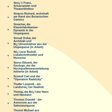
Stoï¿½ Franz,
Schauspieler und
Theaterdirektor
Strauss Richard, wohnhaft
am Rand des Botanischen
Gartens
Streicher, die
Klavierfabrikanten-
Dynastie in der
Ungargasse
Strnad Oskar, der
Architekt und
Bï¿½hnenbildner aus der
Ungargasse (in Arbeit)
Stï¿½rzer Rudolf,
Lokalschriftsteller und
Humorist
Suess Eduard, der
Geologe, der die
Hochquellenwasserleitung
initiierte (in Arbeit)
Szokoll Carl und die
"Operation Radetzky"
Thaller Leopold - ein
Landstraï¿½er Stadtrat
Thimig, die Brï¿½der Hans
und Hermann
Thomas Oswald - der
Astronom aus der
Salesianergasse
Thonet Michael aus