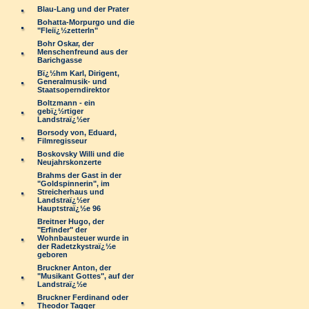
Blau-Lang und der Prater
Bohatta-Morpurgo und die
"Fleiï¿½zetterln"
Bohr Oskar, der
Menschenfreund aus der
Barichgasse
Bï¿½hm Karl, Dirigent,
Generalmusik- und
Staatsoperndirektor
Boltzmann - ein
gebï¿½rtiger
Landstraï¿½er
Borsody von, Eduard,
Filmregisseur
Boskovsky Willi und die
Neujahrskonzerte
Brahms der Gast in der
"Goldspinnerin", im
Streicherhaus und
Landstraï¿½er
Hauptstraï¿½e 96
Breitner Hugo, der
"Erfinder" der
Wohnbausteuer wurde in
der Radetzkystraï¿½e
geboren
Bruckner Anton, der
"Musikant Gottes", auf der
Landstraï¿½e
Bruckner Ferdinand oder
Theodor Tagger