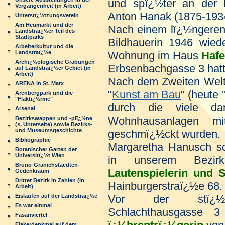
und spï¿½ter an der 
Vergangenheit (in Arbeit)
Anton Hanak (1875-193
Unterstï¿½tzungsverein
Am Heumarkt und der
Nach einem lï¿½ngeren 
Landstraï¿½er Teil des
Stadtparks
Bildhauerin 1946 wie
Arbeiterkultur und die
Landstraï¿½e
Wohnung im Haus
Hafe
Archï¿½ologische Grabungen
Erbsenbachgasse 3 hatte 
auf Landstraï¿½er Gebiet (in
Arbeit)
Nach dem Zweiten Weltk
ARENA in St. Marx
"
Kunst am Bau
" (heute
Arenbergpark und die
"Flaktï¿½rme"
durch die viele dam
Arsenal
Wohnhausanlagen mi
Bezirkswappen und -plï¿½ne
(s. Unterseite) sowie Bezirks-
und Museumsgeschichte
geschmï¿½ckt wurden.
Bibliographie
Margaretha Hanusch s
Botanischer Garten der
Universitï¿½t Wien
in unserem Bezir
Bruno-Granichstaedten-
Lautenspielerin und 
Gedenkraum
Dritter Bezirk in Zahlen (in
Hainburgerstraï¿½e 68.
Arbeit)
Eislaufen auf der Landstraï¿½e
Vor der stï¿½dt
Es war einmal
Schlachthausgasse 
Fasanviertel
Fiakerdenkmal auf dem