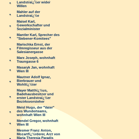
Landstraï¿½er wider
Willen
Mahler auf der
Landstraï¿½e
Maisel Karl,
Gewerkschafter und
Sozialminister
Mantler Karl, Sprecher des
"Siebener-Komitees"
Marischka Ernst, der
Filmregisseur aus der
Salesianergasse
Marx Joseph, wohnhaft
Traungasse 6
Masaryk Jan, wohnhaft
Wien III
Mautner Adolf Ignaz,
Bierbrauer und
Wohltï¿½ter
Mayer Matthï¿½us,
Badehausbesitzer und
erster Landstraï¿½er
Bezirksvorsteher
Meisl Hugo, der "Vater"
des Wunderteams,
wohnhaft Wien III
Mendel Gregor, wohnhaft
Wien III
Mesmer Franz Anton,
Mozartfï¿½rderer, Arzt von
Maria Theresia Paradis