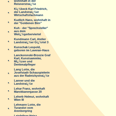
wohnhaft in der
Reisnerstraï¿½e
Kï¿½beck Karl Friedrich,
der Landstraï¿½er
Wirtschaftsfachmann
Kudlich Hans, wohnhaft in
der "Goldenen Birn"
Kuh - der "Sprechsteller"
aus dem
Weiï¿½gerberviertel
Kundmann Carl, Atelier
Landstraï¿½er Gï¿½rtel 3
Kunschak Leopold,
geboren im Laveran-Haus
Lanckoronski-Brzezie Graf
Karl, Kunstsammler,
Mï¿½zen und
Denkmalpfleger
Lang Lotte, die
Josefstadt-Schauspielerin
aus der Radetzkystraï¿½e
Lanner und die
Landstraï¿½e
Lehar Franz, wohnhaft
Marokkanergasse 20
Leherb Helmut, wohnhaft
Wien III
Lehmann Lotte, die
Turandot vom
Arenbergring
Leinfellner Heinz,