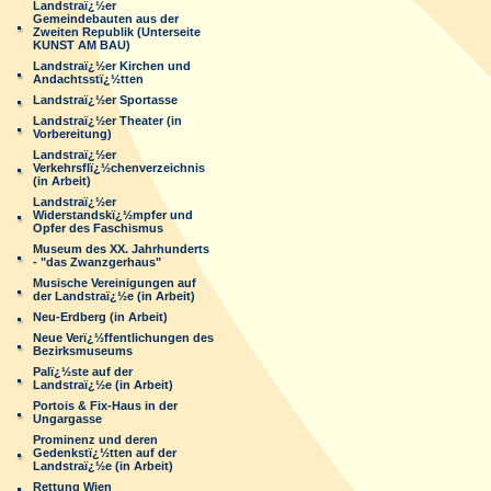
Landstraï¿½er
Gemeindebauten aus der
Zweiten Republik (Unterseite
KUNST AM BAU)
Landstraï¿½er Kirchen und
Andachtsstï¿½tten
Landstraï¿½er Sportasse
Landstraï¿½er Theater (in
Vorbereitung)
Landstraï¿½er
Verkehrsflï¿½chenverzeichnis
(in Arbeit)
Landstraï¿½er
Widerstandskï¿½mpfer und
Opfer des Faschismus
Museum des XX. Jahrhunderts
- "das Zwanzgerhaus"
Musische Vereinigungen auf
der Landstraï¿½e (in Arbeit)
Neu-Erdberg (in Arbeit)
Neue Verï¿½ffentlichungen des
Bezirksmuseums
Palï¿½ste auf der
Landstraï¿½e (in Arbeit)
Portois & Fix-Haus in der
Ungargasse
Prominenz und deren
Gedenkstï¿½tten auf der
Landstraï¿½e (in Arbeit)
Rettung Wien