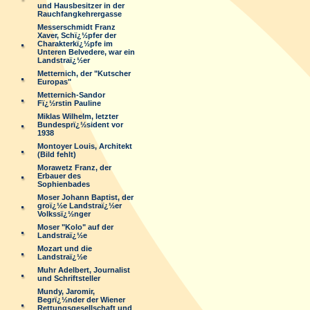
und Hausbesitzer in der
Rauchfangkehrergasse
Messerschmidt Franz
Xaver, Schï¿½pfer der
Charakterkï¿½pfe im
Unteren Belvedere, war ein
Landstraï¿½er
Metternich, der "Kutscher
Europas"
Metternich-Sandor
Fï¿½rstin Pauline
Miklas Wilhelm, letzter
Bundesprï¿½sident vor
1938
Montoyer Louis, Architekt
(Bild fehlt)
Morawetz Franz, der
Erbauer des
Sophienbades
Moser Johann Baptist, der
groï¿½e Landstraï¿½er
Volkssï¿½nger
Moser "Kolo" auf der
Landstraï¿½e
Mozart und die
Landstraï¿½e
Muhr Adelbert, Journalist
und Schriftsteller
Mundy, Jaromir,
Begrï¿½nder der Wiener
Rettungsgesellschaft und