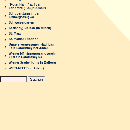
"Roter Hahn" auf der
Landstraï¿½e (in Arbeit)
Schubertturm in der
Erdbergstraï¿½e
Schweizergarten
Sofiensï¿½le neu (in Arbeit)
St. Marx
St. Marxer Friedhof
Unsere vergessenen Nachbarn
- die Landstraï¿½er Juden
Wiener Mï¿½nnergesangverein
und die Landstraï¿½e
Wiener Stadtwildnis in Erdberg
WIEN-MITTE (in Arbeit)