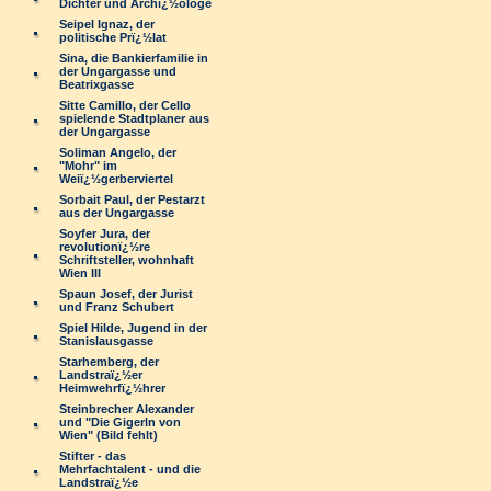
Dichter und Archï¿½ologe
Seipel Ignaz, der
politische Prï¿½lat
Sina, die Bankierfamilie in
der Ungargasse und
Beatrixgasse
Sitte Camillo, der Cello
spielende Stadtplaner aus
der Ungargasse
Soliman Angelo, der
"Mohr" im
Weiï¿½gerberviertel
Sorbait Paul, der Pestarzt
aus der Ungargasse
Soyfer Jura, der
revolutionï¿½re
Schriftsteller, wohnhaft
Wien III
Spaun Josef, der Jurist
und Franz Schubert
Spiel Hilde, Jugend in der
Stanislausgasse
Starhemberg, der
Landstraï¿½er
Heimwehrfï¿½hrer
Steinbrecher Alexander
und "Die Gigerln von
Wien" (Bild fehlt)
Stifter - das
Mehrfachtalent - und die
Landstraï¿½e