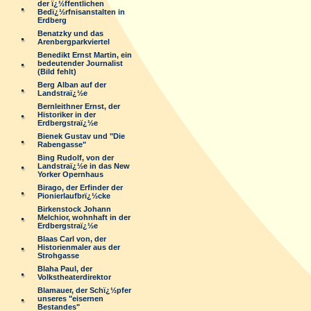
der ï¿½ffentlichen
Bedï¿½rfnisanstalten in
Erdberg
Benatzky und das
Arenbergparkviertel
Benedikt Ernst Martin, ein
bedeutender Journalist
(Bild fehlt)
Berg Alban auf der
Landstraï¿½e
Bernleithner Ernst, der
Historiker in der
Erdbergstraï¿½e
Bienek Gustav und "Die
Rabengasse"
Bing Rudolf, von der
Landstraï¿½e in das New
Yorker Opernhaus
Birago, der Erfinder der
Pionierlaufbrï¿½cke
Birkenstock Johann
Melchior, wohnhaft in der
Erdbergstraï¿½e
Blaas Carl von, der
Historienmaler aus der
Strohgasse
Blaha Paul, der
Volkstheaterdirektor
Blamauer, der Schï¿½pfer
unseres "eisernen
Bestandes"