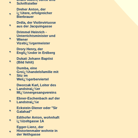
Schriftsteller
Dreher Anton, der
ï¿½ltere, erfolgreicher
Bierbrauer
Drdla, der Violinvirtuose
aus der Jacquingasse
Drimmel Heinrich -
Unterrichtsminister und
Wiener
Vizebï¿½rgermeister
Drory Henry, der
Englï¿½nder in Erdberg
Dukati Johann Baptist
(Bild fehlt)
Dumba, eine
Groï¿½handelsfamilie mit
Sitz im
Weiï¿½gerberviertel
Dworzak Karl, Leiter des
Landstraï¿½er
Mï¿½nnergesangvereins
Ebner-Eschenbach auf der
Landstraï¿½e
Eckstein-Diener oder "Sir
Galahad"
Edthofer Anton, wohnhaft
ï¿½lzeltgasse 1A
Egger-Lienz, der
Historienmaler wohnte in
der Veithgasse