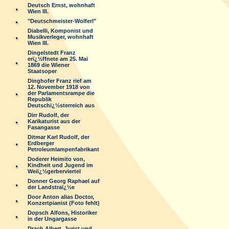
Deutsch Ernst, wohnhaft
Wien III.
"Deutschmeister-Wolferl"
Diabelli, Komponist und
Musikverleger, wohnhaft
Wien III.
Dingelstedt Franz
erï¿½ffnete am 25. Mai
1869 die Wiener
Staatsoper
Dinghofer Franz rief am
12. November 1918 von
der Parlamentsrampe die
Republik
Deutschï¿½sterreich aus
Dirr Rudolf, der
Karikaturist aus der
Fasangasse
Ditmar Karl Rudolf, der
Erdberger
Petroleumlampenfabrikant
Doderer Heimito von,
Kindheit und Jugend im
Weiï¿½gerberviertel
Donner Georg Raphael auf
der Landstraï¿½e
Door Anton alias Doctor,
Konzertpianist (Foto fehlt)
Dopsch Alfons, Historiker
in der Ungargasse
Drach Albert, Jurist und