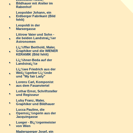
Bildhauer mit Atelier im
Rabenhof
Leopolder Johann, ein
Erdberger Fabrikant (Bild
fehlt)
Leopoldi in der
Marxergasse
Littrow Vater und Sohn -
die beiden Landstraï¿½er
Astronomen
Lï¿½ffler Berthold, Maler,
Graphiker und die WIENER
KERAMIK (Bild fehlt)
Lï¿½hner-Beda auf der
Landstraï¿½e
Lï¿½we Friedrich aus der
Weiï¿½gerber Lï¿½nde
und "My fair Lady"
Lorens Carl, Komponist
aus dem Fasanviertel
Lothar Ernst, Schriftsteller
und Regisseur
Luby Franz, Maler,
Graphiker und Bildhauer
Lucca Pauline, die
Opernsï¿½ngerin aus der
Jacquingasse
Lueger - Bï¿½rgermeister
von Wien
Madersperger Josef, ein