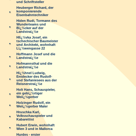
und Schriftsteller
Heuberger Richard, der
komponierende
Eisenbahntechniker
Hiden Rudi, Tormann des
Wunderteams und
Bï¿½cker auf der
Landstraï¿½e
Hlï¿½vka Josef, ein
tschechischer Baumeister
und Architekt, wohnhaft
Lï¿½wengasse 22
Hoffmann Josef und die
Landstraï¿½e
Hofmannsthal und die
Landstraï¿½e
Hï¿½hnel Ludwig,
Entdecker des Rudolf-
und Stefaniesees aus der
Reisnerstraï¿½e
Holt Hans, Schauspieler,
ein gebï¿½rtiger
Weiï¿½gerber
Holzinger Rudolf, ein
Weiï¿½gerber Maler
Hruschka Karl,
Volksschauspieler und
Kabarettist
Hubert Erwin, wohnhaft
Wien 3 und in Mallorca
Hurdes - erster