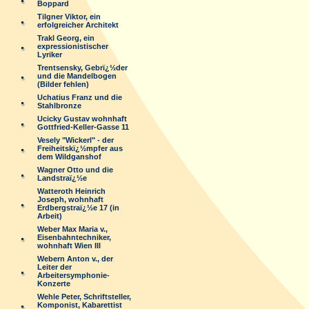
Boppard
Tilgner Viktor, ein
erfolgreicher Architekt
Trakl Georg, ein
expressionistischer
Lyriker
Trentsensky, Gebrï¿½der
und die Mandelbogen
(Bilder fehlen)
Uchatius Franz und die
Stahlbronze
Ucicky Gustav wohnhaft
Gottfried-Keller-Gasse 11
Vesely "Wickerl" - der
Freiheitskï¿½mpfer aus
dem Wildganshof
Wagner Otto und die
Landstraï¿½e
Watteroth Heinrich
Joseph, wohnhaft
Erdbergstraï¿½e 17 (in
Arbeit)
Weber Max Maria v.,
Eisenbahntechniker,
wohnhaft Wien III
Webern Anton v., der
Leiter der
Arbeitersymphonie-
Konzerte
Wehle Peter, Schriftsteller,
Komponist, Kabarettist