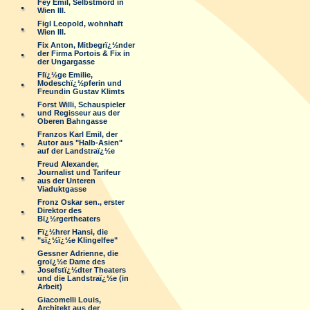
Fey Emil, Selbstmord in
Wien III.
Figl Leopold, wohnhaft
Wien III.
Fix Anton, Mitbegrï¿½nder
der Firma Portois & Fix in
der Ungargasse
Flï¿½ge Emilie,
Modeschï¿½pferin und
Freundin Gustav Klimts
Forst Willi, Schauspieler
und Regisseur aus der
Oberen Bahngasse
Franzos Karl Emil, der
Autor aus "Halb-Asien"
auf der Landstraï¿½e
Freud Alexander,
Journalist und Tarifeur
aus der Unteren
Viaduktgasse
Fronz Oskar sen., erster
Direktor des
Bï¿½rgertheaters
Fï¿½hrer Hansi, die
"sï¿½ï¿½e Klingelfee"
Gessner Adrienne, die
groï¿½e Dame des
Josefstï¿½dter Theaters
und die Landstraï¿½e (in
Arbeit)
Giacomelli Louis,
Architekt aus der