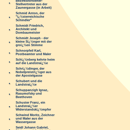
Bezirksvorsteher-
Stellvertreter aus der
Zaunergasse (in Arbeit)
Schmid Anton, der
"ï¿½sterreichische
Schindler"
Schmidt Friedrich,
Architekt und
Dombaumeister
Schmidt Joseph - der
kleine Sï¿½nger mit der
groï¿½en Stimme
Schnorpfeil Karl,
Postbeamter und Maler
Schï¿½nberg kehrte heim
auf die Landstraï¿½e
Schrï¿½dinger, der
Nobelpreistrï¿½ger aus
der Apostelgasse
Schubert und die
Landstraï¿½e
Schuppanzigh Ignaz,
Rasumofsky und
Beethoven
Schuster Franz, ein
Landstraï¿½er
Widerstandskï¿½mpfer
Schwind Moritz, Zeichner
und Maler aus der
Wassergasse
Seidl Johann Gabriel,