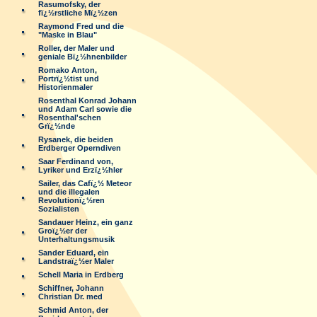
Rasumofsky, der
fï¿½rstliche Mï¿½zen
Raymond Fred und die
"Maske in Blau"
Roller, der Maler und
geniale Bï¿½hnenbilder
Romako Anton,
Portrï¿½tist und
Historienmaler
Rosenthal Konrad Johann
und Adam Carl sowie die
Rosenthal'schen
Grï¿½nde
Rysanek, die beiden
Erdberger Operndiven
Saar Ferdinand von,
Lyriker und Erzï¿½hler
Sailer, das Cafï¿½ Meteor
und die illegalen
Revolutionï¿½ren
Sozialisten
Sandauer Heinz, ein ganz
Groï¿½er der
Unterhaltungsmusik
Sander Eduard, ein
Landstraï¿½er Maler
Schell Maria in Erdberg
Schiffner, Johann
Christian Dr. med
Schmid Anton, der