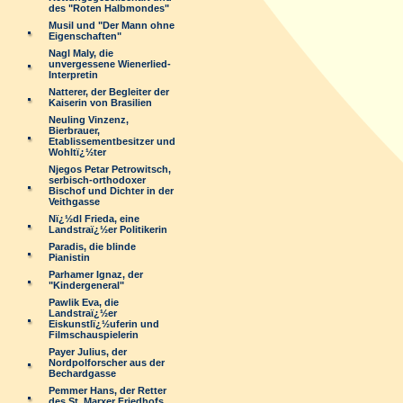
des "Roten Halbmondes"
Musil und "Der Mann ohne
Eigenschaften"
Nagl Maly, die
unvergessene Wienerlied-
Interpretin
Natterer, der Begleiter der
Kaiserin von Brasilien
Neuling Vinzenz,
Bierbrauer,
Etablissementbesitzer und
Wohltï¿½ter
Njegos Petar Petrowitsch,
serbisch-orthodoxer
Bischof und Dichter in der
Veithgasse
Nï¿½dl Frieda, eine
Landstraï¿½er Politikerin
Paradis, die blinde
Pianistin
Parhamer Ignaz, der
"Kindergeneral"
Pawlik Eva, die
Landstraï¿½er
Eiskunstlï¿½uferin und
Filmschauspielerin
Payer Julius, der
Nordpolforscher aus der
Bechardgasse
Pemmer Hans, der Retter
des St. Marxer Friedhofs