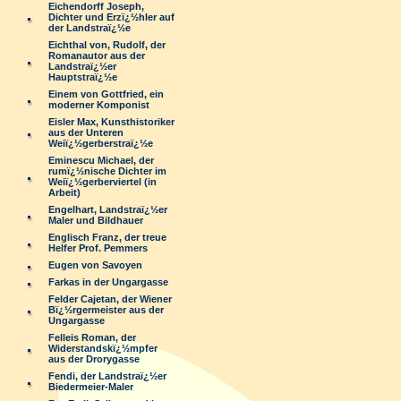
Eichendorff Joseph,
Dichter und Erzï¿½hler auf
der Landstraï¿½e
Eichthal von, Rudolf, der
Romanautor aus der
Landstraï¿½er
Hauptstraï¿½e
Einem von Gottfried, ein
moderner Komponist
Eisler Max, Kunsthistoriker
aus der Unteren
Weiï¿½gerberstraï¿½e
Eminescu Michael, der
rumï¿½nische Dichter im
Weiï¿½gerberviertel (in
Arbeit)
Engelhart, Landstraï¿½er
Maler und Bildhauer
Englisch Franz, der treue
Helfer Prof. Pemmers
Eugen von Savoyen
Farkas in der Ungargasse
Felder Cajetan, der Wiener
Bï¿½rgermeister aus der
Ungargasse
Felleis Roman, der
Widerstandskï¿½mpfer
aus der Drorygasse
Fendi, der Landstraï¿½er
Biedermeier-Maler