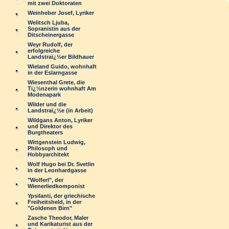
mit zwei Doktoraten
Weinheber Josef, Lyriker
Welitsch Ljuba,
Sopranistin aus der
Ditscheinergasse
Weyr Rudolf, der
erfolgreiche
Landstraï¿½er Bildhauer
Wieland Guido, wohnhaft
in der Eslarngasse
Wiesenthal Grete, die
Tï¿½nzerin wohnhaft Am
Modenapark
Wilder und die
Landstraï¿½e (in Arbeit)
Wildgans Anton, Lyriker
und Direktor des
Burgtheaters
Wittgenstein Ludwig,
Philosoph und
Hobbyarchitekt
Wolf Hugo bei Dr. Svetlin
in der Leonhardgasse
"Wolferl", der
Wienerliedkomponist
Ypsilanti, der griechische
Freiheitsheld, in der
"Goldenen Birn"
Zasche Theodor, Maler
und Karikaturist aus der