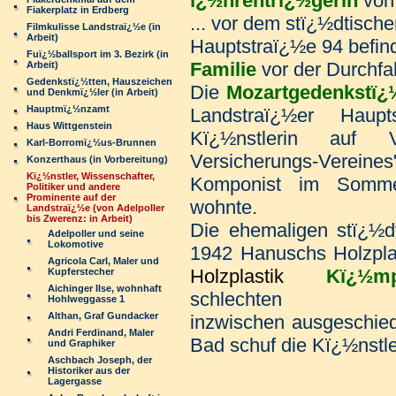
ï¿½hrentrï¿½gerin
von 
Fiakerplatz in Erdberg
... vor dem stï¿½dtisc
Filmkulisse Landstraï¿½e (in
Arbeit)
Hauptstraï¿½e 94 befinde
Fuï¿½ballsport im 3. Bezirk (in
Familie
vor der Durchfa
Arbeit)
Gedenkstï¿½tten, Hauszeichen
Die
Mozartgedenkstï¿
und Denkmï¿½ler (in Arbeit)
Hauptmï¿½nzamt
Landstraï¿½er Haup
Haus Wittgenstein
Kï¿½nstlerin auf V
Karl-Borromï¿½us-Brunnen
Versicherungs-Verei
Konzerthaus (in Vorbereitung)
Kï¿½nstler, Wissenschafter,
Komponist im Somme
Politiker und andere
Prominente auf der
wohnte.
Landstraï¿½e (von Adelpoller
bis Zwerenz: in Arbeit)
Die ehemaligen stï¿½
Adelpoller und seine
Lokomotive
1942 Hanuschs Holzpla
Agricola Carl, Maler und
Holzplastik
Kï¿½mp
Kupferstecher
Aichinger Ilse, wohnhaft
schlechten E
Hohlweggasse 1
Althan, Graf Gundacker
inzwischen ausgeschied
Andri Ferdinand, Maler
Bad schuf die Kï¿½nstle
und Graphiker
Aschbach Joseph, der
Historiker aus der
Lagergasse