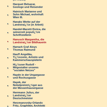
Hacquet Belsazar,
Geologe und Reisender
Hainisch Marianne und
Sohn Michael, wohnhaft
Wien III.
Hanaks Werke auf der
Landstraï¿½e (in Arbeit)
Handel-Mazetti Enrica, die
seinerzeit populï¿½re
Schriftstellerin
Hanusch Margaretha, die
Landstraï¿½er Bildhauerin
Harrach Graf Aloys
Thomas Raimund
Hauff Angelika,
Tï¿½nzerin, Artistin und
Kammerschauspielerin
Hï¿½user Rudolf -
Mitgestalter unseres
"sozialen Netzes"
Haydn in der Ungargasse
und Rochusgasse
Hayek, der
Nobelpreistrï¿½ger aus
der Messenhausergasse
Herrmann Julius, der
Landstraï¿½er
Deutschmeister
Herzmanovsky-Orlando
Fritz, Graphiker, Architekt