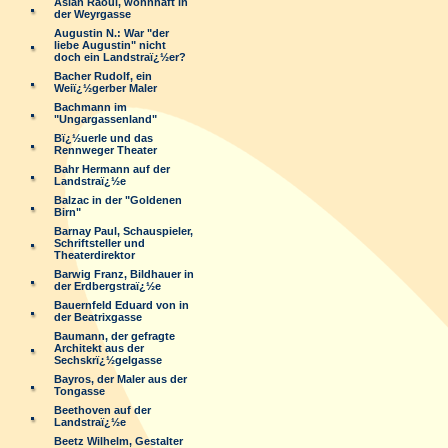
Aslan Raoul, wohnhaft in
der Weyrgasse
Augustin N.: War "der
liebe Augustin" nicht
doch ein Landstraï¿½er?
Bacher Rudolf, ein
Weiï¿½gerber Maler
Bachmann im
"Ungargassenland"
Bï¿½uerle und das
Rennweger Theater
Bahr Hermann auf der
Landstraï¿½e
Balzac in der "Goldenen
Birn"
Barnay Paul, Schauspieler,
Schriftsteller und
Theaterdirektor
Barwig Franz, Bildhauer in
der Erdbergstraï¿½e
Bauernfeld Eduard von in
der Beatrixgasse
Baumann, der gefragte
Architekt aus der
Sechskrï¿½gelgasse
Bayros, der Maler aus der
Tongasse
Beethoven auf der
Landstraï¿½e
Beetz Wilhelm, Gestalter