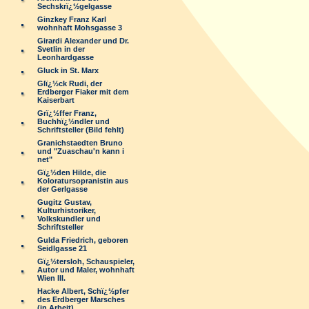
Sechskrï¿½gelgasse
Ginzkey Franz Karl
wohnhaft Mohsgasse 3
Girardi Alexander und Dr.
Svetlin in der
Leonhardgasse
Gluck in St. Marx
Glï¿½ck Rudi, der
Erdberger Fiaker mit dem
Kaiserbart
Grï¿½ffer Franz,
Buchhï¿½ndler und
Schriftsteller (Bild fehlt)
Granichstaedten Bruno
und "Zuaschau'n kann i
net"
Gï¿½den Hilde, die
Koloratursopranistin aus
der Gerlgasse
Gugitz Gustav,
Kulturhistoriker,
Volkskundler und
Schriftsteller
Gulda Friedrich, geboren
Seidlgasse 21
Gï¿½tersloh, Schauspieler,
Autor und Maler, wohnhaft
Wien III.
Hacke Albert, Schï¿½pfer
des Erdberger Marsches
(in Arbeit)