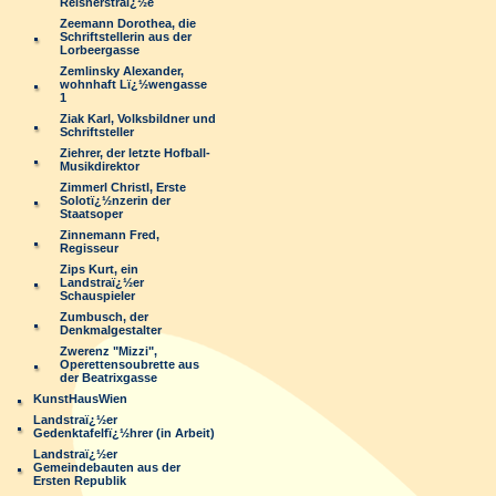
Reisnerstraï¿½e
Zeemann Dorothea, die
Schriftstellerin aus der
Lorbeergasse
Zemlinsky Alexander,
wohnhaft Lï¿½wengasse
1
Ziak Karl, Volksbildner und
Schriftsteller
Ziehrer, der letzte Hofball-
Musikdirektor
Zimmerl Christl, Erste
Solotï¿½nzerin der
Staatsoper
Zinnemann Fred,
Regisseur
Zips Kurt, ein
Landstraï¿½er
Schauspieler
Zumbusch, der
Denkmalgestalter
Zwerenz "Mizzi",
Operettensoubrette aus
der Beatrixgasse
KunstHausWien
Landstraï¿½er
Gedenktafelfï¿½hrer (in Arbeit)
Landstraï¿½er
Gemeindebauten aus der
Ersten Republik