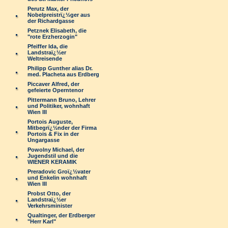
Perutz Max, der
Nobelpreistrï¿½ger aus
der Richardgasse
Petznek Elisabeth, die
"rote Erzherzogin"
Pfeiffer Ida, die
Landstraï¿½er
Weltreisende
Philipp Gunther alias Dr.
med. Placheta aus Erdberg
Piccaver Alfred, der
gefeierte Operntenor
Pittermann Bruno, Lehrer
und Politiker, wohnhaft
Wien III
Portois Auguste,
Mitbegrï¿½nder der Firma
Portois & Fix in der
Ungargasse
Powolny Michael, der
Jugendstil und die
WIENER KERAMIK
Preradovic Groï¿½vater
und Enkelin wohnhaft
Wien III
Probst Otto, der
Landstraï¿½er
Verkehrsminister
Qualtinger, der Erdberger
"Herr Karl"