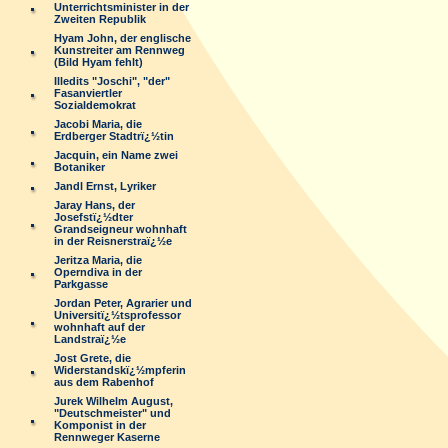
Unterrichtsminister in der
Zweiten Republik
Hyam John, der englische
Kunstreiter am Rennweg
(Bild Hyam fehlt)
Illedits "Joschi", "der"
Fasanviertler
Sozialdemokrat
Jacobi Maria, die
Erdberger Stadtrï¿½tin
Jacquin, ein Name zwei
Botaniker
Jandl Ernst, Lyriker
Jaray Hans, der
Josefstï¿½dter
Grandseigneur wohnhaft
in der Reisnerstraï¿½e
Jeritza Maria, die
Operndiva in der
Parkgasse
Jordan Peter, Agrarier und
Universitï¿½tsprofessor
wohnhaft auf der
Landstraï¿½e
Jost Grete, die
Widerstandskï¿½mpferin
aus dem Rabenhof
Jurek Wilhelm August,
"Deutschmeister" und
Komponist in der
Rennweger Kaserne