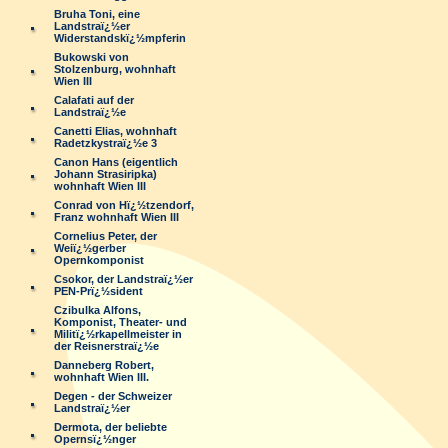
Bruha Toni, eine
Landstraï¿½er
Widerstandskï¿½mpferin
Bukowski von
Stolzenburg, wohnhaft
Wien III
Calafati auf der
Landstraï¿½e
Canetti Elias, wohnhaft
Radetzkystraï¿½e 3
Canon Hans (eigentlich
Johann Strasiripka)
wohnhaft Wien III
Conrad von Hï¿½tzendorf,
Franz wohnhaft Wien III
Cornelius Peter, der
Weiï¿½gerber
Opernkomponist
Csokor, der Landstraï¿½er
PEN-Prï¿½sident
Czibulka Alfons,
Komponist, Theater- und
Militï¿½rkapellmeister in
der Reisnerstraï¿½e
Danneberg Robert,
wohnhaft Wien III.
Degen - der Schweizer
Landstraï¿½er
Dermota, der beliebte
Opernsï¿½nger