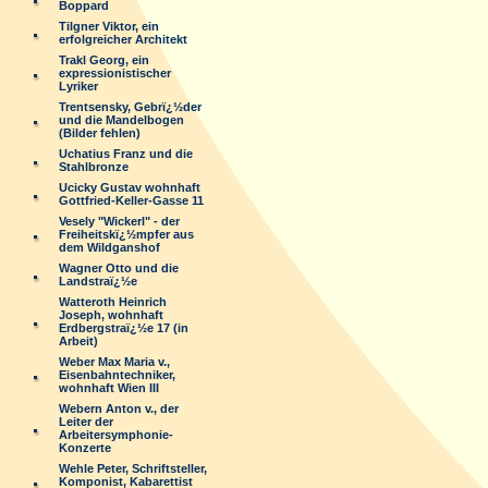
Boppard
Tilgner Viktor, ein
erfolgreicher Architekt
Trakl Georg, ein
expressionistischer
Lyriker
Trentsensky, Gebrï¿½der
und die Mandelbogen
(Bilder fehlen)
Uchatius Franz und die
Stahlbronze
Ucicky Gustav wohnhaft
Gottfried-Keller-Gasse 11
Vesely "Wickerl" - der
Freiheitskï¿½mpfer aus
dem Wildganshof
Wagner Otto und die
Landstraï¿½e
Watteroth Heinrich
Joseph, wohnhaft
Erdbergstraï¿½e 17 (in
Arbeit)
Weber Max Maria v.,
Eisenbahntechniker,
wohnhaft Wien III
Webern Anton v., der
Leiter der
Arbeitersymphonie-
Konzerte
Wehle Peter, Schriftsteller,
Komponist, Kabarettist