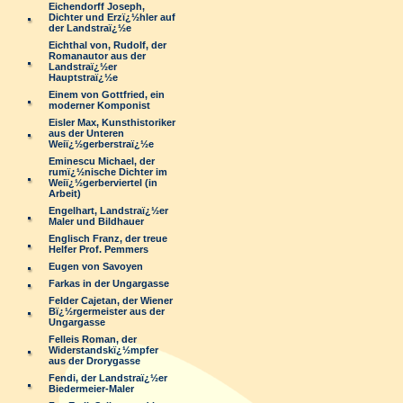
Eichendorff Joseph,
Dichter und Erzï¿½hler auf
der Landstraï¿½e
Eichthal von, Rudolf, der
Romanautor aus der
Landstraï¿½er
Hauptstraï¿½e
Einem von Gottfried, ein
moderner Komponist
Eisler Max, Kunsthistoriker
aus der Unteren
Weiï¿½gerberstraï¿½e
Eminescu Michael, der
rumï¿½nische Dichter im
Weiï¿½gerberviertel (in
Arbeit)
Engelhart, Landstraï¿½er
Maler und Bildhauer
Englisch Franz, der treue
Helfer Prof. Pemmers
Eugen von Savoyen
Farkas in der Ungargasse
Felder Cajetan, der Wiener
Bï¿½rgermeister aus der
Ungargasse
Felleis Roman, der
Widerstandskï¿½mpfer
aus der Drorygasse
Fendi, der Landstraï¿½er
Biedermeier-Maler