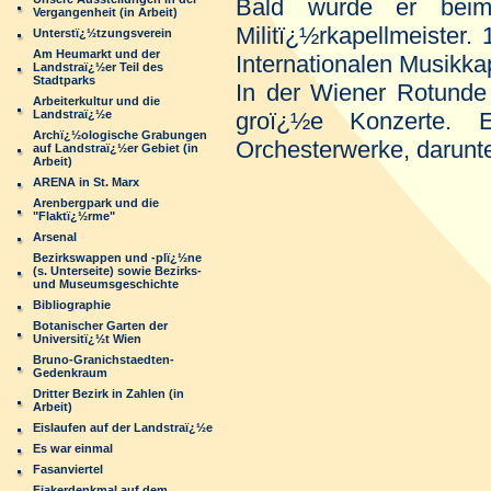
Bald wurde er beim 
Vergangenheit (in Arbeit)
Militï¿½rkapellmeister. 
Unterstï¿½tzungsverein
Am Heumarkt und der
Internationalen Musikka
Landstraï¿½er Teil des
Stadtparks
In der Wiener Rotunde d
Arbeiterkultur und die
Landstraï¿½e
groï¿½e Konzerte. 
Archï¿½ologische Grabungen
Orchesterwerke, darunt
auf Landstraï¿½er Gebiet (in
Arbeit)
ARENA in St. Marx
Arenbergpark und die
"Flaktï¿½rme"
Arsenal
Bezirkswappen und -plï¿½ne
(s. Unterseite) sowie Bezirks-
und Museumsgeschichte
Bibliographie
Botanischer Garten der
Universitï¿½t Wien
Bruno-Granichstaedten-
Gedenkraum
Dritter Bezirk in Zahlen (in
Arbeit)
Eislaufen auf der Landstraï¿½e
Es war einmal
Fasanviertel
Fiakerdenkmal auf dem