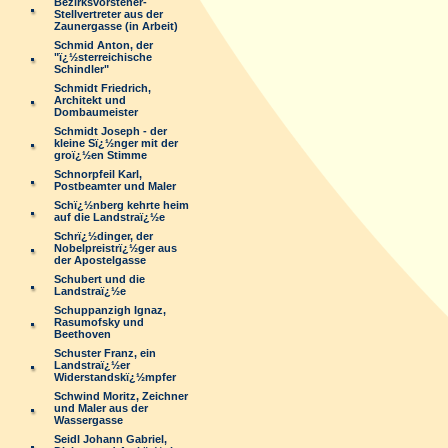
Bezirksvorsteher-
Stellvertreter aus der
Zaunergasse (in Arbeit)
Schmid Anton, der
"ï¿½sterreichische
Schindler"
Schmidt Friedrich,
Architekt und
Dombaumeister
Schmidt Joseph - der
kleine Sï¿½nger mit der
groï¿½en Stimme
Schnorpfeil Karl,
Postbeamter und Maler
Schï¿½nberg kehrte heim
auf die Landstraï¿½e
Schrï¿½dinger, der
Nobelpreistrï¿½ger aus
der Apostelgasse
Schubert und die
Landstraï¿½e
Schuppanzigh Ignaz,
Rasumofsky und
Beethoven
Schuster Franz, ein
Landstraï¿½er
Widerstandskï¿½mpfer
Schwind Moritz, Zeichner
und Maler aus der
Wassergasse
Seidl Johann Gabriel,