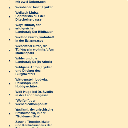
mit zwei Doktoraten
Weinheber Josef, Lyriker
Welitsch Ljuba,
Sopranistin aus der
Ditscheinergasse
Weyr Rudolf, der
erfolgreiche
Landstraï¿½er Bildhauer
Wieland Guido, wohnhaft
in der Eslarngasse
Wiesenthal Grete, die
Tï¿½nzerin wohnhaft Am
Modenapark
Wilder und die
Landstraï¿½e (in Arbeit)
Wildgans Anton, Lyriker
und Direktor des
Burgtheaters
Wittgenstein Ludwig,
Philosoph und
Hobbyarchitekt
Wolf Hugo bei Dr. Svetlin
in der Leonhardgasse
"Wolferl", der
Wienerliedkomponist
Ypsilanti, der griechische
Freiheitsheld, in der
"Goldenen Birn"
Zasche Theodor, Maler
und Karikaturist aus der