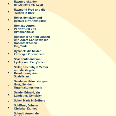
Rasumofsky, der
fï¿½rstliche Mï¿½zen
Raymond Fred und die
"Maske in Blau"
Roller, der Maler und
geniale Bï¿½hnenbilder
Romako Anton,
Portrï¿½tist und
Historienmaler
Rosenthal Konrad Johann
und Adam Carl sowie die
Rosenthal'schen
Grï¿½nde
Rysanek, die beiden
Erdberger Operndiven
Saar Ferdinand von,
Lyriker und Erzï¿½hler
Sailer, das Cafï¿½ Meteor
und die illegalen
Revolutionï¿½ren
Sozialisten
Sandauer Heinz, ein ganz
Groï¿½er der
Unterhaltungsmusik
Sander Eduard, ein
Landstraï¿½er Maler
Schell Maria in Erdberg
Schiffner, Johann
Christian Dr. med
Schmid Anton, der