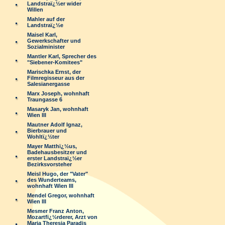
Landstraï¿½er wider
Willen
Mahler auf der
Landstraï¿½e
Maisel Karl,
Gewerkschafter und
Sozialminister
Mantler Karl, Sprecher des
"Siebener-Komitees"
Marischka Ernst, der
Filmregisseur aus der
Salesianergasse
Marx Joseph, wohnhaft
Traungasse 6
Masaryk Jan, wohnhaft
Wien III
Mautner Adolf Ignaz,
Bierbrauer und
Wohltï¿½ter
Mayer Matthï¿½us,
Badehausbesitzer und
erster Landstraï¿½er
Bezirksvorsteher
Meisl Hugo, der "Vater"
des Wunderteams,
wohnhaft Wien III
Mendel Gregor, wohnhaft
Wien III
Mesmer Franz Anton,
Mozartfï¿½rderer, Arzt von
Maria Theresia Paradis