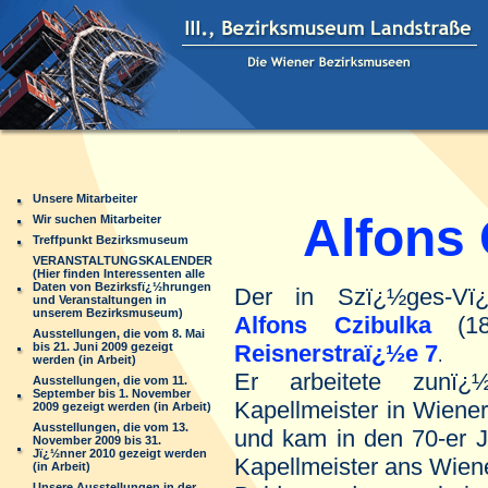
Unsere Mitarbeiter
Alfons C
Wir suchen Mitarbeiter
Treffpunkt Bezirksmuseum
VERANSTALTUNGSKALENDER
(Hier finden Interessenten alle
Daten von Bezirksfï¿½hrungen
Der in Szï¿½ges-Vï¿
und Veranstaltungen in
unserem Bezirksmuseum)
Alfons Czibulka
(18
Ausstellungen, die vom 8. Mai
bis 21. Juni 2009 gezeigt
Reisnerstraï¿½e 7
.
werden (in Arbeit)
Er arbeitete zunï¿
Ausstellungen, die vom 11.
September bis 1. November
Kapellmeister in Wiener
2009 gezeigt werden (in Arbeit)
Ausstellungen, die vom 13.
und kam in den 70-er J
November 2009 bis 31.
Jï¿½nner 2010 gezeigt werden
Kapellmeister ans Wiene
(in Arbeit)
Unsere Ausstellungen in der