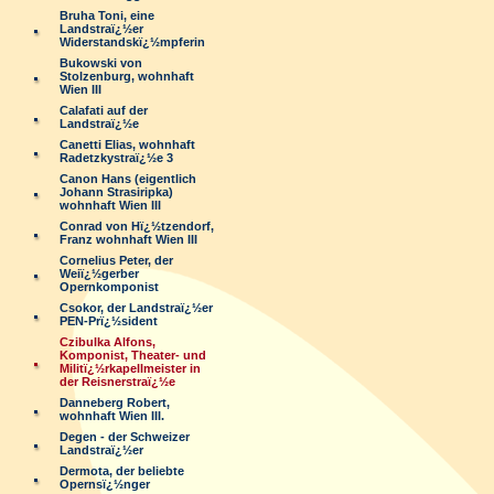
Bruha Toni, eine
Landstraï¿½er
Widerstandskï¿½mpferin
Bukowski von
Stolzenburg, wohnhaft
Wien III
Calafati auf der
Landstraï¿½e
Canetti Elias, wohnhaft
Radetzkystraï¿½e 3
Canon Hans (eigentlich
Johann Strasiripka)
wohnhaft Wien III
Conrad von Hï¿½tzendorf,
Franz wohnhaft Wien III
Cornelius Peter, der
Weiï¿½gerber
Opernkomponist
Csokor, der Landstraï¿½er
PEN-Prï¿½sident
Czibulka Alfons,
Komponist, Theater- und
Militï¿½rkapellmeister in
der Reisnerstraï¿½e
Danneberg Robert,
wohnhaft Wien III.
Degen - der Schweizer
Landstraï¿½er
Dermota, der beliebte
Opernsï¿½nger