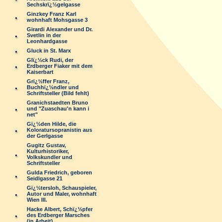
Sechskrï¿½gelgasse
Ginzkey Franz Karl
wohnhaft Mohsgasse 3
Girardi Alexander und Dr.
Svetlin in der
Leonhardgasse
Gluck in St. Marx
Glï¿½ck Rudi, der
Erdberger Fiaker mit dem
Kaiserbart
Grï¿½ffer Franz,
Buchhï¿½ndler und
Schriftsteller (Bild fehlt)
Granichstaedten Bruno
und "Zuaschau'n kann i
net"
Gï¿½den Hilde, die
Koloratursopranistin aus
der Gerlgasse
Gugitz Gustav,
Kulturhistoriker,
Volkskundler und
Schriftsteller
Gulda Friedrich, geboren
Seidlgasse 21
Gï¿½tersloh, Schauspieler,
Autor und Maler, wohnhaft
Wien III.
Hacke Albert, Schï¿½pfer
des Erdberger Marsches
(in Arbeit)