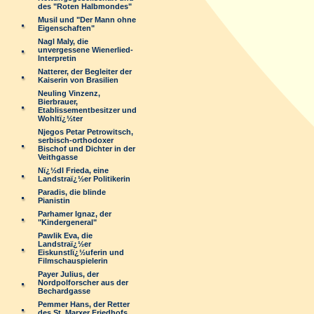
des "Roten Halbmondes"
Musil und "Der Mann ohne
Eigenschaften"
Nagl Maly, die
unvergessene Wienerlied-
Interpretin
Natterer, der Begleiter der
Kaiserin von Brasilien
Neuling Vinzenz,
Bierbrauer,
Etablissementbesitzer und
Wohltï¿½ter
Njegos Petar Petrowitsch,
serbisch-orthodoxer
Bischof und Dichter in der
Veithgasse
Nï¿½dl Frieda, eine
Landstraï¿½er Politikerin
Paradis, die blinde
Pianistin
Parhamer Ignaz, der
"Kindergeneral"
Pawlik Eva, die
Landstraï¿½er
Eiskunstlï¿½uferin und
Filmschauspielerin
Payer Julius, der
Nordpolforscher aus der
Bechardgasse
Pemmer Hans, der Retter
des St. Marxer Friedhofs