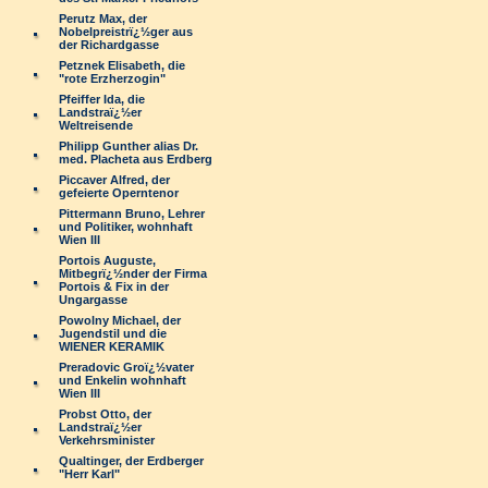
Perutz Max, der
Nobelpreistrï¿½ger aus
der Richardgasse
Petznek Elisabeth, die
"rote Erzherzogin"
Pfeiffer Ida, die
Landstraï¿½er
Weltreisende
Philipp Gunther alias Dr.
med. Placheta aus Erdberg
Piccaver Alfred, der
gefeierte Operntenor
Pittermann Bruno, Lehrer
und Politiker, wohnhaft
Wien III
Portois Auguste,
Mitbegrï¿½nder der Firma
Portois & Fix in der
Ungargasse
Powolny Michael, der
Jugendstil und die
WIENER KERAMIK
Preradovic Groï¿½vater
und Enkelin wohnhaft
Wien III
Probst Otto, der
Landstraï¿½er
Verkehrsminister
Qualtinger, der Erdberger
"Herr Karl"