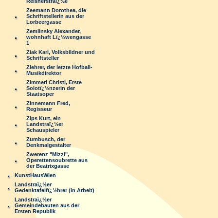
Reisnerstraï¿½e
Zeemann Dorothea, die
Schriftstellerin aus der
Lorbeergasse
Zemlinsky Alexander,
wohnhaft Lï¿½wengasse
1
Ziak Karl, Volksbildner und
Schriftsteller
Ziehrer, der letzte Hofball-
Musikdirektor
Zimmerl Christl, Erste
Solotï¿½nzerin der
Staatsoper
Zinnemann Fred,
Regisseur
Zips Kurt, ein
Landstraï¿½er
Schauspieler
Zumbusch, der
Denkmalgestalter
Zwerenz "Mizzi",
Operettensoubrette aus
der Beatrixgasse
KunstHausWien
Landstraï¿½er
Gedenktafelfï¿½hrer (in Arbeit)
Landstraï¿½er
Gemeindebauten aus der
Ersten Republik