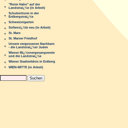
"Roter Hahn" auf der
Landstraï¿½e (in Arbeit)
Schubertturm in der
Erdbergstraï¿½e
Schweizergarten
Sofiensï¿½le neu (in Arbeit)
St. Marx
St. Marxer Friedhof
Unsere vergessenen Nachbarn
- die Landstraï¿½er Juden
Wiener Mï¿½nnergesangverein
und die Landstraï¿½e
Wiener Stadtwildnis in Erdberg
WIEN-MITTE (in Arbeit)