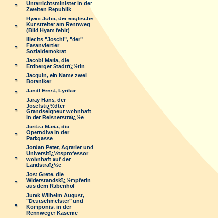
Unterrichtsminister in der
Zweiten Republik
Hyam John, der englische
Kunstreiter am Rennweg
(Bild Hyam fehlt)
Illedits "Joschi", "der"
Fasanviertler
Sozialdemokrat
Jacobi Maria, die
Erdberger Stadtrï¿½tin
Jacquin, ein Name zwei
Botaniker
Jandl Ernst, Lyriker
Jaray Hans, der
Josefstï¿½dter
Grandseigneur wohnhaft
in der Reisnerstraï¿½e
Jeritza Maria, die
Operndiva in der
Parkgasse
Jordan Peter, Agrarier und
Universitï¿½tsprofessor
wohnhaft auf der
Landstraï¿½e
Jost Grete, die
Widerstandskï¿½mpferin
aus dem Rabenhof
Jurek Wilhelm August,
"Deutschmeister" und
Komponist in der
Rennweger Kaserne