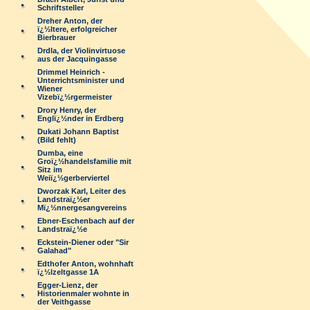
Schriftsteller
Dreher Anton, der
ï¿½ltere, erfolgreicher
Bierbrauer
Drdla, der Violinvirtuose
aus der Jacquingasse
Drimmel Heinrich -
Unterrichtsminister und
Wiener
Vizebï¿½rgermeister
Drory Henry, der
Englï¿½nder in Erdberg
Dukati Johann Baptist
(Bild fehlt)
Dumba, eine
Groï¿½handelsfamilie mit
Sitz im
Weiï¿½gerberviertel
Dworzak Karl, Leiter des
Landstraï¿½er
Mï¿½nnergesangvereins
Ebner-Eschenbach auf der
Landstraï¿½e
Eckstein-Diener oder "Sir
Galahad"
Edthofer Anton, wohnhaft
ï¿½lzeltgasse 1A
Egger-Lienz, der
Historienmaler wohnte in
der Veithgasse