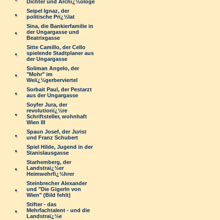
Dichter und Archï¿½ologe
Seipel Ignaz, der
politische Prï¿½lat
Sina, die Bankierfamilie in
der Ungargasse und
Beatrixgasse
Sitte Camillo, der Cello
spielende Stadtplaner aus
der Ungargasse
Soliman Angelo, der
"Mohr" im
Weiï¿½gerberviertel
Sorbait Paul, der Pestarzt
aus der Ungargasse
Soyfer Jura, der
revolutionï¿½re
Schriftsteller, wohnhaft
Wien III
Spaun Josef, der Jurist
und Franz Schubert
Spiel Hilde, Jugend in der
Stanislausgasse
Starhemberg, der
Landstraï¿½er
Heimwehrfï¿½hrer
Steinbrecher Alexander
und "Die Gigerln von
Wien" (Bild fehlt)
Stifter - das
Mehrfachtalent - und die
Landstraï¿½e