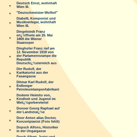
Deutsch Ernst, wohnhaft
Wien III.
"Deutschmeister-Wolferl"
Diabelli, Komponist und
Musikverleger, wohnhaft
Wien III.
Dingelstedt Franz
erï¿½ffnete am 25. Mai
1869 die Wiener
Staatsoper
Dinghofer Franz rief am
12. November 1918 von
der Parlamentsrampe die
Republik
Deutschï¿½sterreich aus
Dirr Rudolf, der
Karikaturist aus der
Fasangasse
Ditmar Karl Rudolf, der
Erdberger
Petroleumlampenfabrikant
Doderer Heimito von,
Kindheit und Jugend im
Weiï¿½gerberviertel
Donner Georg Raphael auf
der Landstraï¿½e
Door Anton alias Doctor,
Konzertpianist (Foto fehlt)
Dopsch Alfons, Historiker
in der Ungargasse
Drach Albert, Jurist und