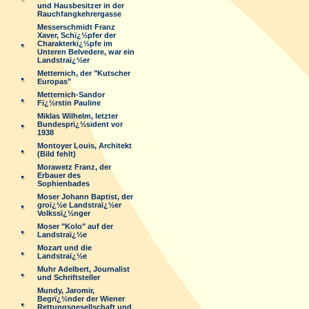
und Hausbesitzer in der
Rauchfangkehrergasse
Messerschmidt Franz
Xaver, Schï¿½pfer der
Charakterkï¿½pfe im
Unteren Belvedere, war ein
Landstraï¿½er
Metternich, der "Kutscher
Europas"
Metternich-Sandor
Fï¿½rstin Pauline
Miklas Wilhelm, letzter
Bundesprï¿½sident vor
1938
Montoyer Louis, Architekt
(Bild fehlt)
Morawetz Franz, der
Erbauer des
Sophienbades
Moser Johann Baptist, der
groï¿½e Landstraï¿½er
Volkssï¿½nger
Moser "Kolo" auf der
Landstraï¿½e
Mozart und die
Landstraï¿½e
Muhr Adelbert, Journalist
und Schriftsteller
Mundy, Jaromir,
Begrï¿½nder der Wiener
Rettungsgesellschaft und