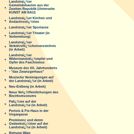
Landstraï¿½er
Gemeindebauten aus der
Zweiten Republik (Unterseite
KUNST AM BAU)
Landstraï¿½er Kirchen und
Andachtsstï¿½tten
Landstraï¿½er Sportasse
Landstraï¿½er Theater (in
Vorbereitung)
Landstraï¿½er
Verkehrsflï¿½chenverzeichnis
(in Arbeit)
Landstraï¿½er
Widerstandskï¿½mpfer und
Opfer des Faschismus
Museum des XX. Jahrhunderts
- "das Zwanzgerhaus"
Musische Vereinigungen auf
der Landstraï¿½e (in Arbeit)
Neu-Erdberg (in Arbeit)
Neue Verï¿½ffentlichungen des
Bezirksmuseums
Palï¿½ste auf der
Landstraï¿½e (in Arbeit)
Portois & Fix-Haus in der
Ungargasse
Prominenz und deren
Gedenkstï¿½tten auf der
Landstraï¿½e (in Arbeit)
Rettung Wien