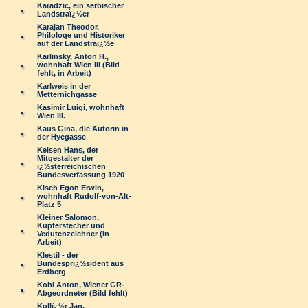
Karadzic, ein serbischer
Landstraï¿½er
Karajan Theodor,
Philologe und Historiker
auf der Landstraï¿½e
Karlinsky, Anton H.,
wohnhaft Wien III (Bild
fehlt, in Arbeit)
Karlweis in der
Metternichgasse
Kasimir Luigi, wohnhaft
Wien III.
Kaus Gina, die Autorin in
der Hyegasse
Kelsen Hans, der
Mitgestalter der
ï¿½sterreichischen
Bundesverfassung 1920
Kisch Egon Erwin,
wohnhaft Rudolf-von-Alt-
Platz 5
Kleiner Salomon,
Kupferstecher und
Vedutenzeichner (in
Arbeit)
Klestil - der
Bundesprï¿½sident aus
Erdberg
Kohl Anton, Wiener GR-
Abgeordneter (Bild fehlt)
Kollï¿½r Jan,