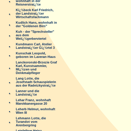
wohnhaft in der
Reisnerstraï¿½e
Kï¿½beck Karl Friedrich,
der Landstraï¿½er
Wirtschaftsfachmann
Kudlich Hans, wohnhaft in
der "Goldenen Birn"
Kuh - der "Sprechsteller"
aus dem
Weiï¿½gerberviertel
Kundmann Carl, Atelier
Landstraï¿½er Gï¿½rtel 3
Kunschak Leopold,
geboren im Laveran-Haus
Lanckoronski-Brzezie Graf
Karl, Kunstsammler,
Mï¿½zen und
Denkmalpfleger
Lang Lotte, die
Josefstadt-Schauspielerin
aus der Radetzkystraï¿½e
Lanner und die
Landstraï¿½e
Lehar Franz, wohnhaft
Marokkanergasse 20
Leherb Helmut, wohnhaft
Wien III
Lehmann Lotte, die
Turandot vom
Arenbergring
Leinfellner Heinz,