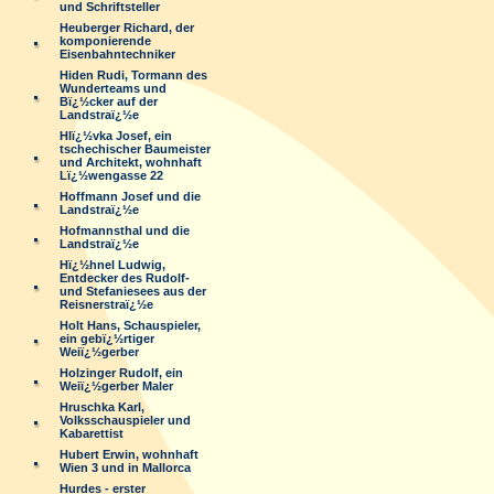
und Schriftsteller
Heuberger Richard, der
komponierende
Eisenbahntechniker
Hiden Rudi, Tormann des
Wunderteams und
Bï¿½cker auf der
Landstraï¿½e
Hlï¿½vka Josef, ein
tschechischer Baumeister
und Architekt, wohnhaft
Lï¿½wengasse 22
Hoffmann Josef und die
Landstraï¿½e
Hofmannsthal und die
Landstraï¿½e
Hï¿½hnel Ludwig,
Entdecker des Rudolf-
und Stefaniesees aus der
Reisnerstraï¿½e
Holt Hans, Schauspieler,
ein gebï¿½rtiger
Weiï¿½gerber
Holzinger Rudolf, ein
Weiï¿½gerber Maler
Hruschka Karl,
Volksschauspieler und
Kabarettist
Hubert Erwin, wohnhaft
Wien 3 und in Mallorca
Hurdes - erster