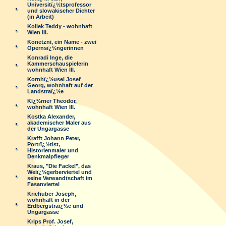
Universitï¿½tsprofessor
und slowakischer Dichter
(in Arbeit)
Kollek Teddy - wohnhaft
Wien III.
Konetzni, ein Name - zwei
Opernsï¿½ngerinnen
Konradi Inge, die
Kammerschauspielerin
wohnhaft Wien III.
Kornhï¿½usel Josef
Georg, wohnhaft auf der
Landstraï¿½e
Kï¿½rner Theodor,
wohnhaft Wien III.
Kostka Alexander,
akademischer Maler aus
der Ungargasse
Krafft Johann Peter,
Portrï¿½tist,
Historienmaler und
Denkmalpfleger
Kraus, "Die Fackel", das
Weiï¿½gerberviertel und
seine Verwandtschaft im
Fasanviertel
Kriehuber Joseph,
wohnhaft in der
Erdbergstraï¿½e und
Ungargasse
Krips Prof. Josef,