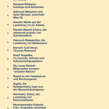
Hacquet Belsazar,
Geologe und Reisender
Hainisch Marianne und
Sohn Michael, wohnhaft
Wien III.
Hanaks Werke auf der
Landstraï¿½e (in Arbeit)
Handel-Mazetti Enrica, die
seinerzeit populï¿½re
Schriftstellerin
Hanusch Margaretha, die
Landstraï¿½er Bildhauerin
Harrach Graf Aloys
Thomas Raimund
Hauff Angelika,
Tï¿½nzerin, Artistin und
Kammerschauspielerin
Hï¿½user Rudolf -
Mitgestalter unseres
"sozialen Netzes"
Haydn in der Ungargasse
und Rochusgasse
Hayek, der
Nobelpreistrï¿½ger aus
der Messenhausergasse
Herrmann Julius, der
Landstraï¿½er
Deutschmeister
Herzmanovsky-Orlando
Fritz, Graphiker, Architekt