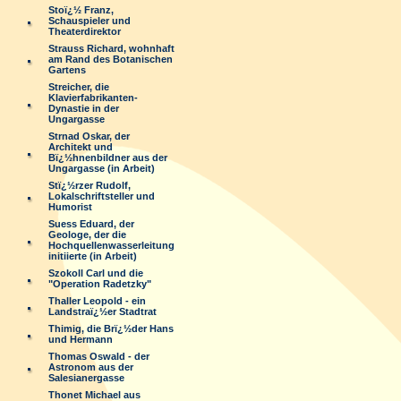
Stoï¿½ Franz,
Schauspieler und
Theaterdirektor
Strauss Richard, wohnhaft
am Rand des Botanischen
Gartens
Streicher, die
Klavierfabrikanten-
Dynastie in der
Ungargasse
Strnad Oskar, der
Architekt und
Bï¿½hnenbildner aus der
Ungargasse (in Arbeit)
Stï¿½rzer Rudolf,
Lokalschriftsteller und
Humorist
Suess Eduard, der
Geologe, der die
Hochquellenwasserleitung
initiierte (in Arbeit)
Szokoll Carl und die
"Operation Radetzky"
Thaller Leopold - ein
Landstraï¿½er Stadtrat
Thimig, die Brï¿½der Hans
und Hermann
Thomas Oswald - der
Astronom aus der
Salesianergasse
Thonet Michael aus