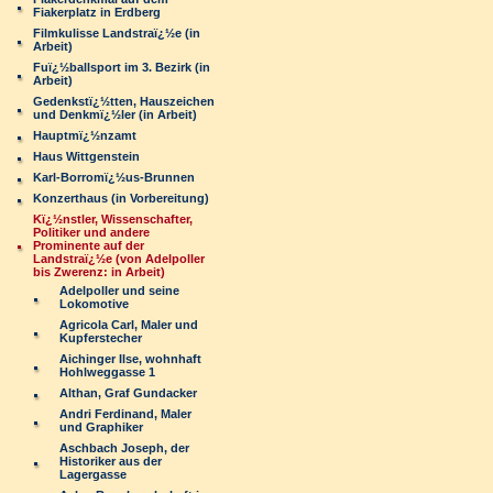
Fiakerplatz in Erdberg
Filmkulisse Landstraï¿½e (in
Arbeit)
Fuï¿½ballsport im 3. Bezirk (in
Arbeit)
Gedenkstï¿½tten, Hauszeichen
und Denkmï¿½ler (in Arbeit)
Hauptmï¿½nzamt
Haus Wittgenstein
Karl-Borromï¿½us-Brunnen
Konzerthaus (in Vorbereitung)
Kï¿½nstler, Wissenschafter,
Politiker und andere
Prominente auf der
Landstraï¿½e (von Adelpoller
bis Zwerenz: in Arbeit)
Adelpoller und seine
Lokomotive
Agricola Carl, Maler und
Kupferstecher
Aichinger Ilse, wohnhaft
Hohlweggasse 1
Althan, Graf Gundacker
Andri Ferdinand, Maler
und Graphiker
Aschbach Joseph, der
Historiker aus der
Lagergasse