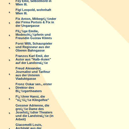
Fey Emil, Selbstmord in
Wien III.
Figl Leopold, wohnhaft
Wien III.
Fix Anton, Mitbegrï¿½nder
der Firma Portois & Fix in
der Ungargasse
Flï¿½ge Emilie,
Modeschï¿½pferin und
Freundin Gustav Klimts
Forst Willi, Schauspieler
und Regisseur aus der
Oberen Bahngasse
Franzos Karl Emil, der
Autor aus "Halb-Asien"
auf der Landstraï¿½e
Freud Alexander,
Journalist und Tarifeur
aus der Unteren
Viaduktgasse
Fronz Oskar sen., erster
Direktor des
Bï¿½rgertheaters
Fï¿½hrer Hansi, die
"sï¿½ï¿½e Klingelfee"
Gessner Adrienne, die
groï¿½e Dame des
Josefstï¿½dter Theaters
und die Landstraï¿½e (in
Arbeit)
Giacomelli Louis,
Architekt aus der