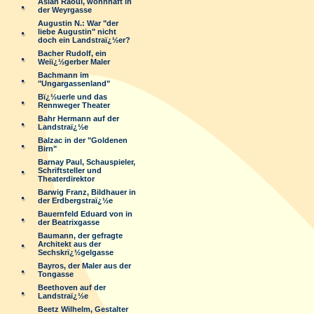
Aslan Raoul, wohnhaft in
der Weyrgasse
Augustin N.: War "der
liebe Augustin" nicht
doch ein Landstraï¿½er?
Bacher Rudolf, ein
Weiï¿½gerber Maler
Bachmann im
"Ungargassenland"
Bï¿½uerle und das
Rennweger Theater
Bahr Hermann auf der
Landstraï¿½e
Balzac in der "Goldenen
Birn"
Barnay Paul, Schauspieler,
Schriftsteller und
Theaterdirektor
Barwig Franz, Bildhauer in
der Erdbergstraï¿½e
Bauernfeld Eduard von in
der Beatrixgasse
Baumann, der gefragte
Architekt aus der
Sechskrï¿½gelgasse
Bayros, der Maler aus der
Tongasse
Beethoven auf der
Landstraï¿½e
Beetz Wilhelm, Gestalter