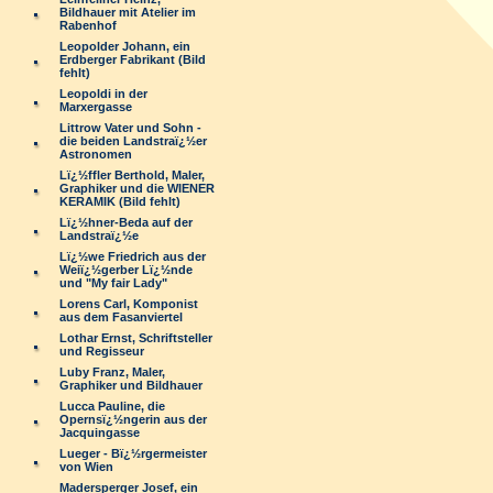
Bildhauer mit Atelier im
Rabenhof
Leopolder Johann, ein
Erdberger Fabrikant (Bild
fehlt)
Leopoldi in der
Marxergasse
Littrow Vater und Sohn -
die beiden Landstraï¿½er
Astronomen
Lï¿½ffler Berthold, Maler,
Graphiker und die WIENER
KERAMIK (Bild fehlt)
Lï¿½hner-Beda auf der
Landstraï¿½e
Lï¿½we Friedrich aus der
Weiï¿½gerber Lï¿½nde
und "My fair Lady"
Lorens Carl, Komponist
aus dem Fasanviertel
Lothar Ernst, Schriftsteller
und Regisseur
Luby Franz, Maler,
Graphiker und Bildhauer
Lucca Pauline, die
Opernsï¿½ngerin aus der
Jacquingasse
Lueger - Bï¿½rgermeister
von Wien
Madersperger Josef, ein