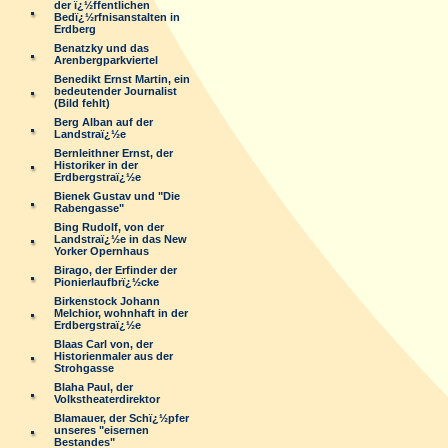
der ï¿½ffentlichen
Bedï¿½rfnisanstalten in
Erdberg
Benatzky und das
Arenbergparkviertel
Benedikt Ernst Martin, ein
bedeutender Journalist
(Bild fehlt)
Berg Alban auf der
Landstraï¿½e
Bernleithner Ernst, der
Historiker in der
Erdbergstraï¿½e
Bienek Gustav und "Die
Rabengasse"
Bing Rudolf, von der
Landstraï¿½e in das New
Yorker Opernhaus
Birago, der Erfinder der
Pionierlaufbrï¿½cke
Birkenstock Johann
Melchior, wohnhaft in der
Erdbergstraï¿½e
Blaas Carl von, der
Historienmaler aus der
Strohgasse
Blaha Paul, der
Volkstheaterdirektor
Blamauer, der Schï¿½pfer
unseres "eisernen
Bestandes"