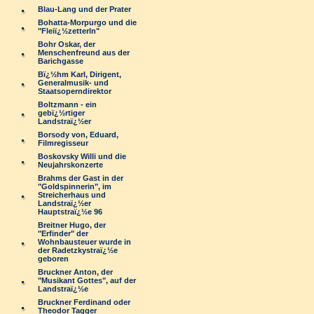
Blau-Lang und der Prater
Bohatta-Morpurgo und die
"Fleiï¿½zetterln"
Bohr Oskar, der
Menschenfreund aus der
Barichgasse
Bï¿½hm Karl, Dirigent,
Generalmusik- und
Staatsoperndirektor
Boltzmann - ein
gebï¿½rtiger
Landstraï¿½er
Borsody von, Eduard,
Filmregisseur
Boskovsky Willi und die
Neujahrskonzerte
Brahms der Gast in der
"Goldspinnerin", im
Streicherhaus und
Landstraï¿½er
Hauptstraï¿½e 96
Breitner Hugo, der
"Erfinder" der
Wohnbausteuer wurde in
der Radetzkystraï¿½e
geboren
Bruckner Anton, der
"Musikant Gottes", auf der
Landstraï¿½e
Bruckner Ferdinand oder
Theodor Tagger