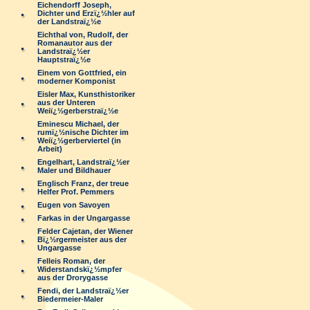
Eichendorff Joseph,
Dichter und Erzï¿½hler auf
der Landstraï¿½e
Eichthal von, Rudolf, der
Romanautor aus der
Landstraï¿½er
Hauptstraï¿½e
Einem von Gottfried, ein
moderner Komponist
Eisler Max, Kunsthistoriker
aus der Unteren
Weiï¿½gerberstraï¿½e
Eminescu Michael, der
rumï¿½nische Dichter im
Weiï¿½gerberviertel (in
Arbeit)
Engelhart, Landstraï¿½er
Maler und Bildhauer
Englisch Franz, der treue
Helfer Prof. Pemmers
Eugen von Savoyen
Farkas in der Ungargasse
Felder Cajetan, der Wiener
Bï¿½rgermeister aus der
Ungargasse
Felleis Roman, der
Widerstandskï¿½mpfer
aus der Drorygasse
Fendi, der Landstraï¿½er
Biedermeier-Maler