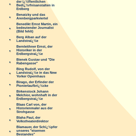
der ï¿½ffentlichen
Bedï¿½rfnisanstalten in
Erdberg
Benatzky und das
Arenbergparkviertel
Benedikt Ernst Martin, ein
bedeutender Journalist
(Bild fehlt)
Berg Alban auf der
Landstraï¿½e
Bernleithner Ernst, der
Historiker in der
Erdbergstraï¿½e
Bienek Gustav und "Die
Rabengasse"
Bing Rudolf, von der
Landstraï¿½e in das New
Yorker Opernhaus
Birago, der Erfinder der
Pionierlaufbrï¿½cke
Birkenstock Johann
Melchior, wohnhaft in der
Erdbergstraï¿½e
Blaas Carl von, der
Historienmaler aus der
Strohgasse
Blaha Paul, der
Volkstheaterdirektor
Blamauer, der Schï¿½pfer
unseres "eisernen
Bestandes"