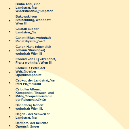
Bruha Toni, eine
Landstraï¿½er
Widerstandskï¿½mpferin
Bukowski von
Stolzenburg, wohnhaft
Wien III
Calafati auf der
Landstraï¿½e
Canetti Elias, wohnhaft
Radetzkystraï¿½e 3
Canon Hans (eigentlich
Johann Strasiripka)
wohnhaft Wien III
Conrad von Hï¿½tzendorf,
Franz wohnhaft Wien III
Cornelius Peter, der
Weiï¿½gerber
Opernkomponist
Csokor, der Landstraï¿½er
PEN-Prï¿½sident
Czibulka Alfons,
Komponist, Theater- und
Militï¿½rkapellmeister in
der Reisnerstraï¿½e
Danneberg Robert,
wohnhaft Wien III.
Degen - der Schweizer
Landstraï¿½er
Dermota, der beliebte
Opernsï¿½nger