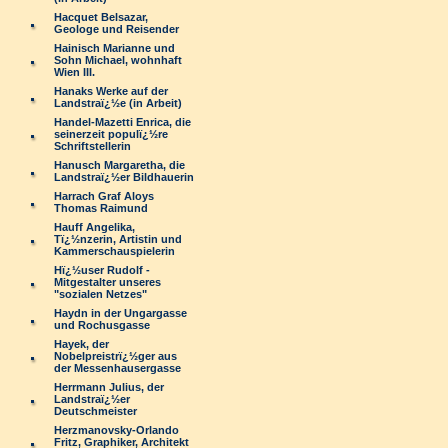
Hacquet Belsazar,
Geologe und Reisender
Hainisch Marianne und
Sohn Michael, wohnhaft
Wien III.
Hanaks Werke auf der
Landstraï¿½e (in Arbeit)
Handel-Mazetti Enrica, die
seinerzeit populï¿½re
Schriftstellerin
Hanusch Margaretha, die
Landstraï¿½er Bildhauerin
Harrach Graf Aloys
Thomas Raimund
Hauff Angelika,
Tï¿½nzerin, Artistin und
Kammerschauspielerin
Hï¿½user Rudolf -
Mitgestalter unseres
"sozialen Netzes"
Haydn in der Ungargasse
und Rochusgasse
Hayek, der
Nobelpreistrï¿½ger aus
der Messenhausergasse
Herrmann Julius, der
Landstraï¿½er
Deutschmeister
Herzmanovsky-Orlando
Fritz, Graphiker, Architekt