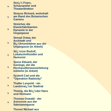
Stoï¿½ Franz,
Schauspieler und
Theaterdirektor
Strauss Richard, wohnhaft
am Rand des Botanischen
Gartens
Streicher, die
Klavierfabrikanten-
Dynastie in der
Ungargasse
Strnad Oskar, der
Architekt und
Bï¿½hnenbildner aus der
Ungargasse (in Arbeit)
Stï¿½rzer Rudolf,
Lokalschriftsteller und
Humorist
Suess Eduard, der
Geologe, der die
Hochquellenwasserleitung
initiierte (in Arbeit)
Szokoll Carl und die
"Operation Radetzky"
Thaller Leopold - ein
Landstraï¿½er Stadtrat
Thimig, die Brï¿½der Hans
und Hermann
Thomas Oswald - der
Astronom aus der
Salesianergasse
Thonet Michael aus