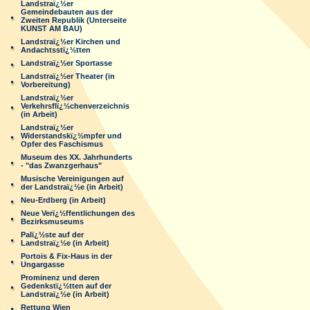
Landstraï¿½er
Gemeindebauten aus der
Zweiten Republik (Unterseite
KUNST AM BAU)
Landstraï¿½er Kirchen und
Andachtsstï¿½tten
Landstraï¿½er Sportasse
Landstraï¿½er Theater (in
Vorbereitung)
Landstraï¿½er
Verkehrsflï¿½chenverzeichnis
(in Arbeit)
Landstraï¿½er
Widerstandskï¿½mpfer und
Opfer des Faschismus
Museum des XX. Jahrhunderts
- "das Zwanzgerhaus"
Musische Vereinigungen auf
der Landstraï¿½e (in Arbeit)
Neu-Erdberg (in Arbeit)
Neue Verï¿½ffentlichungen des
Bezirksmuseums
Palï¿½ste auf der
Landstraï¿½e (in Arbeit)
Portois & Fix-Haus in der
Ungargasse
Prominenz und deren
Gedenkstï¿½tten auf der
Landstraï¿½e (in Arbeit)
Rettung Wien