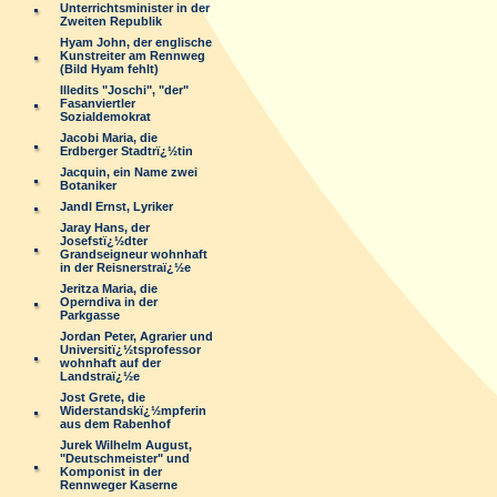
Unterrichtsminister in der
Zweiten Republik
Hyam John, der englische
Kunstreiter am Rennweg
(Bild Hyam fehlt)
Illedits "Joschi", "der"
Fasanviertler
Sozialdemokrat
Jacobi Maria, die
Erdberger Stadtrï¿½tin
Jacquin, ein Name zwei
Botaniker
Jandl Ernst, Lyriker
Jaray Hans, der
Josefstï¿½dter
Grandseigneur wohnhaft
in der Reisnerstraï¿½e
Jeritza Maria, die
Operndiva in der
Parkgasse
Jordan Peter, Agrarier und
Universitï¿½tsprofessor
wohnhaft auf der
Landstraï¿½e
Jost Grete, die
Widerstandskï¿½mpferin
aus dem Rabenhof
Jurek Wilhelm August,
"Deutschmeister" und
Komponist in der
Rennweger Kaserne