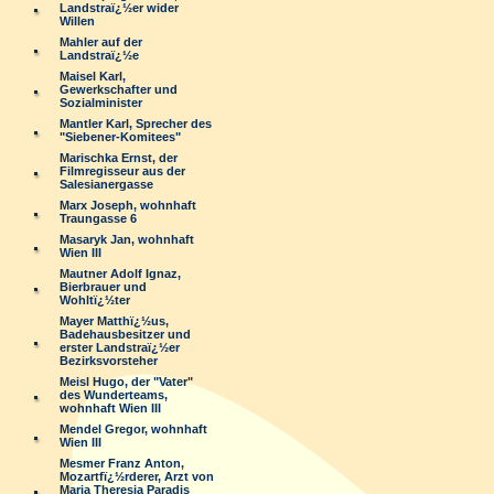
Landstraï¿½er wider
Willen
Mahler auf der
Landstraï¿½e
Maisel Karl,
Gewerkschafter und
Sozialminister
Mantler Karl, Sprecher des
"Siebener-Komitees"
Marischka Ernst, der
Filmregisseur aus der
Salesianergasse
Marx Joseph, wohnhaft
Traungasse 6
Masaryk Jan, wohnhaft
Wien III
Mautner Adolf Ignaz,
Bierbrauer und
Wohltï¿½ter
Mayer Matthï¿½us,
Badehausbesitzer und
erster Landstraï¿½er
Bezirksvorsteher
Meisl Hugo, der "Vater"
des Wunderteams,
wohnhaft Wien III
Mendel Gregor, wohnhaft
Wien III
Mesmer Franz Anton,
Mozartfï¿½rderer, Arzt von
Maria Theresia Paradis