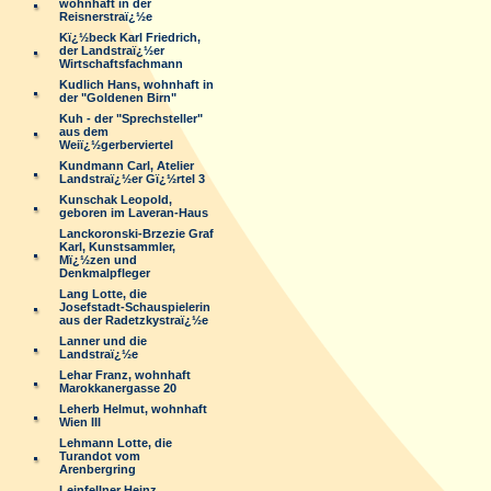
wohnhaft in der
Reisnerstraï¿½e
Kï¿½beck Karl Friedrich,
der Landstraï¿½er
Wirtschaftsfachmann
Kudlich Hans, wohnhaft in
der "Goldenen Birn"
Kuh - der "Sprechsteller"
aus dem
Weiï¿½gerberviertel
Kundmann Carl, Atelier
Landstraï¿½er Gï¿½rtel 3
Kunschak Leopold,
geboren im Laveran-Haus
Lanckoronski-Brzezie Graf
Karl, Kunstsammler,
Mï¿½zen und
Denkmalpfleger
Lang Lotte, die
Josefstadt-Schauspielerin
aus der Radetzkystraï¿½e
Lanner und die
Landstraï¿½e
Lehar Franz, wohnhaft
Marokkanergasse 20
Leherb Helmut, wohnhaft
Wien III
Lehmann Lotte, die
Turandot vom
Arenbergring
Leinfellner Heinz,