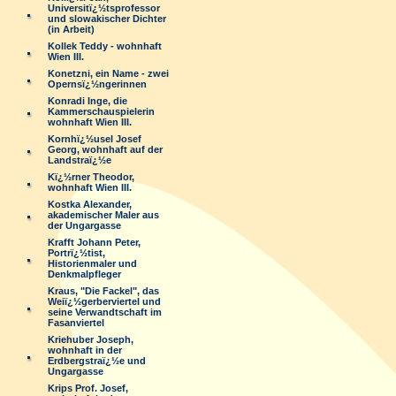
Universitï¿½tsprofessor
und slowakischer Dichter
(in Arbeit)
Kollek Teddy - wohnhaft
Wien III.
Konetzni, ein Name - zwei
Opernsï¿½ngerinnen
Konradi Inge, die
Kammerschauspielerin
wohnhaft Wien III.
Kornhï¿½usel Josef
Georg, wohnhaft auf der
Landstraï¿½e
Kï¿½rner Theodor,
wohnhaft Wien III.
Kostka Alexander,
akademischer Maler aus
der Ungargasse
Krafft Johann Peter,
Portrï¿½tist,
Historienmaler und
Denkmalpfleger
Kraus, "Die Fackel", das
Weiï¿½gerberviertel und
seine Verwandtschaft im
Fasanviertel
Kriehuber Joseph,
wohnhaft in der
Erdbergstraï¿½e und
Ungargasse
Krips Prof. Josef,