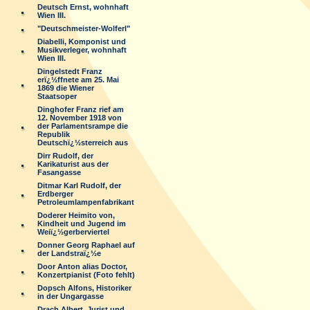
Deutsch Ernst, wohnhaft
Wien III.
"Deutschmeister-Wolferl"
Diabelli, Komponist und
Musikverleger, wohnhaft
Wien III.
Dingelstedt Franz
erï¿½ffnete am 25. Mai
1869 die Wiener
Staatsoper
Dinghofer Franz rief am
12. November 1918 von
der Parlamentsrampe die
Republik
Deutschï¿½sterreich aus
Dirr Rudolf, der
Karikaturist aus der
Fasangasse
Ditmar Karl Rudolf, der
Erdberger
Petroleumlampenfabrikant
Doderer Heimito von,
Kindheit und Jugend im
Weiï¿½gerberviertel
Donner Georg Raphael auf
der Landstraï¿½e
Door Anton alias Doctor,
Konzertpianist (Foto fehlt)
Dopsch Alfons, Historiker
in der Ungargasse
Drach Albert, Jurist und