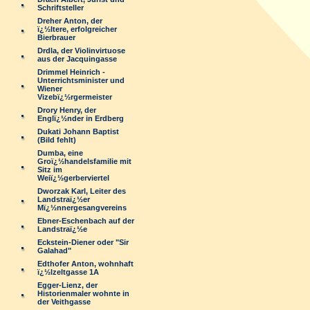
Schriftsteller
Dreher Anton, der
ï¿½ltere, erfolgreicher
Bierbrauer
Drdla, der Violinvirtuose
aus der Jacquingasse
Drimmel Heinrich -
Unterrichtsminister und
Wiener
Vizebï¿½rgermeister
Drory Henry, der
Englï¿½nder in Erdberg
Dukati Johann Baptist
(Bild fehlt)
Dumba, eine
Groï¿½handelsfamilie mit
Sitz im
Weiï¿½gerberviertel
Dworzak Karl, Leiter des
Landstraï¿½er
Mï¿½nnergesangvereins
Ebner-Eschenbach auf der
Landstraï¿½e
Eckstein-Diener oder "Sir
Galahad"
Edthofer Anton, wohnhaft
ï¿½lzeltgasse 1A
Egger-Lienz, der
Historienmaler wohnte in
der Veithgasse