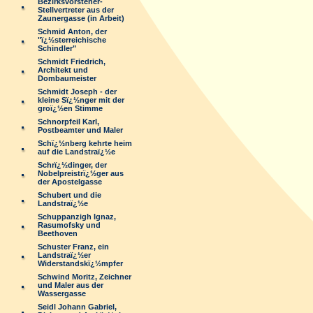
Bezirksvorsteher-
Stellvertreter aus der
Zaunergasse (in Arbeit)
Schmid Anton, der
"ï¿½sterreichische
Schindler"
Schmidt Friedrich,
Architekt und
Dombaumeister
Schmidt Joseph - der
kleine Sï¿½nger mit der
groï¿½en Stimme
Schnorpfeil Karl,
Postbeamter und Maler
Schï¿½nberg kehrte heim
auf die Landstraï¿½e
Schrï¿½dinger, der
Nobelpreistrï¿½ger aus
der Apostelgasse
Schubert und die
Landstraï¿½e
Schuppanzigh Ignaz,
Rasumofsky und
Beethoven
Schuster Franz, ein
Landstraï¿½er
Widerstandskï¿½mpfer
Schwind Moritz, Zeichner
und Maler aus der
Wassergasse
Seidl Johann Gabriel,