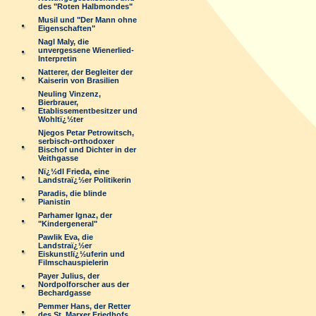
des "Roten Halbmondes"
Musil und "Der Mann ohne
Eigenschaften"
Nagl Maly, die
unvergessene Wienerlied-
Interpretin
Natterer, der Begleiter der
Kaiserin von Brasilien
Neuling Vinzenz,
Bierbrauer,
Etablissementbesitzer und
Wohltï¿½ter
Njegos Petar Petrowitsch,
serbisch-orthodoxer
Bischof und Dichter in der
Veithgasse
Nï¿½dl Frieda, eine
Landstraï¿½er Politikerin
Paradis, die blinde
Pianistin
Parhamer Ignaz, der
"Kindergeneral"
Pawlik Eva, die
Landstraï¿½er
Eiskunstlï¿½uferin und
Filmschauspielerin
Payer Julius, der
Nordpolforscher aus der
Bechardgasse
Pemmer Hans, der Retter
des St. Marxer Friedhofs