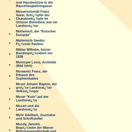
und Hausbesitzer in der
Rauchfangkehrergasse
Messerschmidt Franz
Xaver, Schï¿½pfer der
Charakterkï¿½pfe im
Unteren Belvedere, war ein
Landstraï¿½er
Metternich, der "Kutscher
Europas"
Metternich-Sandor
Fï¿½rstin Pauline
Miklas Wilhelm, letzter
Bundesprï¿½sident vor
1938
Montoyer Louis, Architekt
(Bild fehlt)
Morawetz Franz, der
Erbauer des
Sophienbades
Moser Johann Baptist, der
groï¿½e Landstraï¿½er
Volkssï¿½nger
Moser "Kolo" auf der
Landstraï¿½e
Mozart und die
Landstraï¿½e
Muhr Adelbert, Journalist
und Schriftsteller
Mundy, Jaromir,
Begrï¿½nder der Wiener
Rettungsgesellschaft und