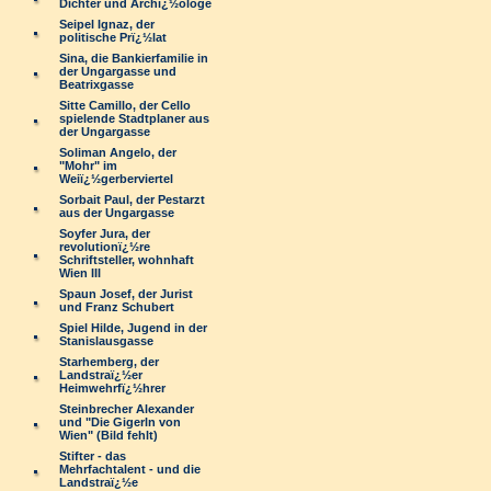
Dichter und Archï¿½ologe
Seipel Ignaz, der
politische Prï¿½lat
Sina, die Bankierfamilie in
der Ungargasse und
Beatrixgasse
Sitte Camillo, der Cello
spielende Stadtplaner aus
der Ungargasse
Soliman Angelo, der
"Mohr" im
Weiï¿½gerberviertel
Sorbait Paul, der Pestarzt
aus der Ungargasse
Soyfer Jura, der
revolutionï¿½re
Schriftsteller, wohnhaft
Wien III
Spaun Josef, der Jurist
und Franz Schubert
Spiel Hilde, Jugend in der
Stanislausgasse
Starhemberg, der
Landstraï¿½er
Heimwehrfï¿½hrer
Steinbrecher Alexander
und "Die Gigerln von
Wien" (Bild fehlt)
Stifter - das
Mehrfachtalent - und die
Landstraï¿½e