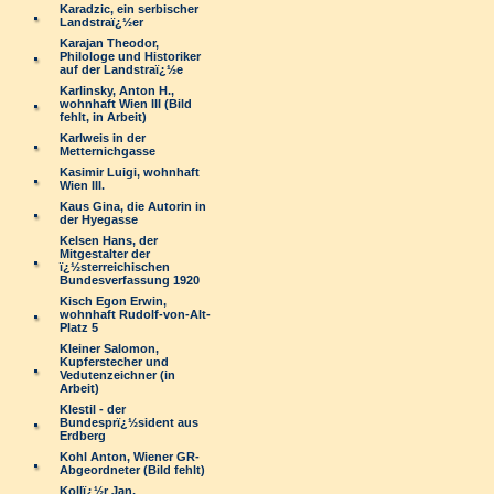
Karadzic, ein serbischer
Landstraï¿½er
Karajan Theodor,
Philologe und Historiker
auf der Landstraï¿½e
Karlinsky, Anton H.,
wohnhaft Wien III (Bild
fehlt, in Arbeit)
Karlweis in der
Metternichgasse
Kasimir Luigi, wohnhaft
Wien III.
Kaus Gina, die Autorin in
der Hyegasse
Kelsen Hans, der
Mitgestalter der
ï¿½sterreichischen
Bundesverfassung 1920
Kisch Egon Erwin,
wohnhaft Rudolf-von-Alt-
Platz 5
Kleiner Salomon,
Kupferstecher und
Vedutenzeichner (in
Arbeit)
Klestil - der
Bundesprï¿½sident aus
Erdberg
Kohl Anton, Wiener GR-
Abgeordneter (Bild fehlt)
Kollï¿½r Jan,