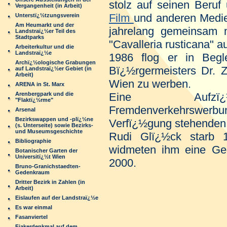
stolz auf seinen Beruf
Vergangenheit (in Arbeit)
Film
und anderen Medien
Unterstï¿½tzungsverein
Am Heumarkt und der
jahrelang gemeinsam m
Landstraï¿½er Teil des
Stadtparks
"Cavalleria rusticana" au
Arbeiterkultur und die
Landstraï¿½e
1986 flog er in Begl
Archï¿½ologische Grabungen
Bï¿½rgermeisters Dr. Z
auf Landstraï¿½er Gebiet (in
Arbeit)
Wien zu werben.
ARENA in St. Marx
Arenbergpark und die
Eine Aufzï¿½
"Flaktï¿½rme"
Fremdenverkehrswe
Arsenal
Bezirkswappen und -plï¿½ne
Verfï¿½gung stehenden 
(s. Unterseite) sowie Bezirks-
und Museumsgeschichte
Rudi Glï¿½ck starb 
Bibliographie
widmeten ihm eine Ge
Botanischer Garten der
Universitï¿½t Wien
2000.
Bruno-Granichstaedten-
Gedenkraum
Dritter Bezirk in Zahlen (in
Arbeit)
Eislaufen auf der Landstraï¿½e
Es war einmal
Fasanviertel
Fiakerdenkmal auf dem