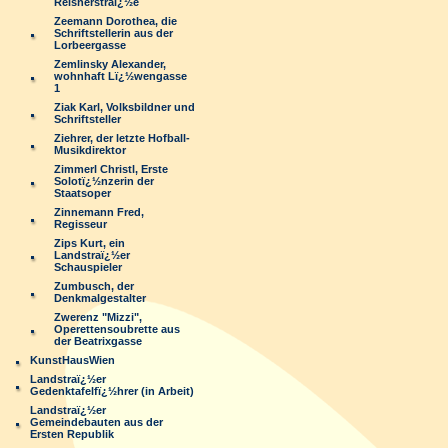
Reisnerstraï¿½e
Zeemann Dorothea, die
Schriftstellerin aus der
Lorbeergasse
Zemlinsky Alexander,
wohnhaft Lï¿½wengasse
1
Ziak Karl, Volksbildner und
Schriftsteller
Ziehrer, der letzte Hofball-
Musikdirektor
Zimmerl Christl, Erste
Solotï¿½nzerin der
Staatsoper
Zinnemann Fred,
Regisseur
Zips Kurt, ein
Landstraï¿½er
Schauspieler
Zumbusch, der
Denkmalgestalter
Zwerenz "Mizzi",
Operettensoubrette aus
der Beatrixgasse
KunstHausWien
Landstraï¿½er
Gedenktafelfï¿½hrer (in Arbeit)
Landstraï¿½er
Gemeindebauten aus der
Ersten Republik