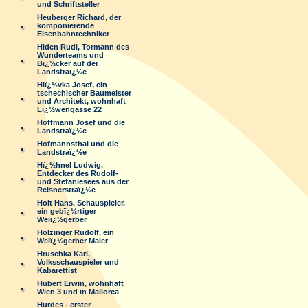
und Schriftsteller
Heuberger Richard, der
komponierende
Eisenbahntechniker
Hiden Rudi, Tormann des
Wunderteams und
Bï¿½cker auf der
Landstraï¿½e
Hlï¿½vka Josef, ein
tschechischer Baumeister
und Architekt, wohnhaft
Lï¿½wengasse 22
Hoffmann Josef und die
Landstraï¿½e
Hofmannsthal und die
Landstraï¿½e
Hï¿½hnel Ludwig,
Entdecker des Rudolf-
und Stefaniesees aus der
Reisnerstraï¿½e
Holt Hans, Schauspieler,
ein gebï¿½rtiger
Weiï¿½gerber
Holzinger Rudolf, ein
Weiï¿½gerber Maler
Hruschka Karl,
Volksschauspieler und
Kabarettist
Hubert Erwin, wohnhaft
Wien 3 und in Mallorca
Hurdes - erster