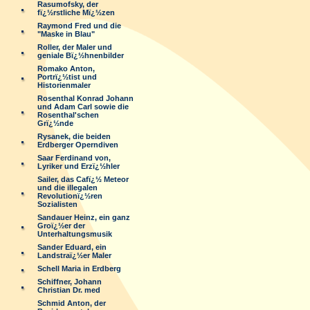
Rasumofsky, der
fï¿½rstliche Mï¿½zen
Raymond Fred und die
"Maske in Blau"
Roller, der Maler und
geniale Bï¿½hnenbilder
Romako Anton,
Portrï¿½tist und
Historienmaler
Rosenthal Konrad Johann
und Adam Carl sowie die
Rosenthal'schen
Grï¿½nde
Rysanek, die beiden
Erdberger Operndiven
Saar Ferdinand von,
Lyriker und Erzï¿½hler
Sailer, das Cafï¿½ Meteor
und die illegalen
Revolutionï¿½ren
Sozialisten
Sandauer Heinz, ein ganz
Groï¿½er der
Unterhaltungsmusik
Sander Eduard, ein
Landstraï¿½er Maler
Schell Maria in Erdberg
Schiffner, Johann
Christian Dr. med
Schmid Anton, der