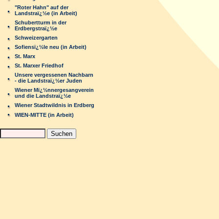
"Roter Hahn" auf der
Landstraï¿½e (in Arbeit)
Schubertturm in der
Erdbergstraï¿½e
Schweizergarten
Sofiensï¿½le neu (in Arbeit)
St. Marx
St. Marxer Friedhof
Unsere vergessenen Nachbarn
- die Landstraï¿½er Juden
Wiener Mï¿½nnergesangverein
und die Landstraï¿½e
Wiener Stadtwildnis in Erdberg
WIEN-MITTE (in Arbeit)