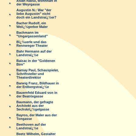
Aslan Raoul, wohnhaft in
der Weyrgasse
Augustin N.: War "der
liebe Augustin" nicht
doch ein Landstraï¿½er?
Bacher Rudolf, ein
Weiï¿½gerber Maler
Bachmann im
"Ungargassenland"
Bï¿½uerle und das
Rennweger Theater
Bahr Hermann auf der
Landstraï¿½e
Balzac in der "Goldenen
Birn"
Barnay Paul, Schauspieler,
Schriftsteller und
Theaterdirektor
Barwig Franz, Bildhauer in
der Erdbergstraï¿½e
Bauernfeld Eduard von in
der Beatrixgasse
Baumann, der gefragte
Architekt aus der
Sechskrï¿½gelgasse
Bayros, der Maler aus der
Tongasse
Beethoven auf der
Landstraï¿½e
Beetz Wilhelm, Gestalter