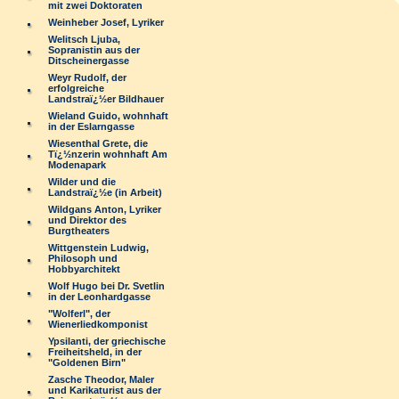
mit zwei Doktoraten
Weinheber Josef, Lyriker
Welitsch Ljuba,
Sopranistin aus der
Ditscheinergasse
Weyr Rudolf, der
erfolgreiche
Landstraï¿½er Bildhauer
Wieland Guido, wohnhaft
in der Eslarngasse
Wiesenthal Grete, die
Tï¿½nzerin wohnhaft Am
Modenapark
Wilder und die
Landstraï¿½e (in Arbeit)
Wildgans Anton, Lyriker
und Direktor des
Burgtheaters
Wittgenstein Ludwig,
Philosoph und
Hobbyarchitekt
Wolf Hugo bei Dr. Svetlin
in der Leonhardgasse
"Wolferl", der
Wienerliedkomponist
Ypsilanti, der griechische
Freiheitsheld, in der
"Goldenen Birn"
Zasche Theodor, Maler
und Karikaturist aus der