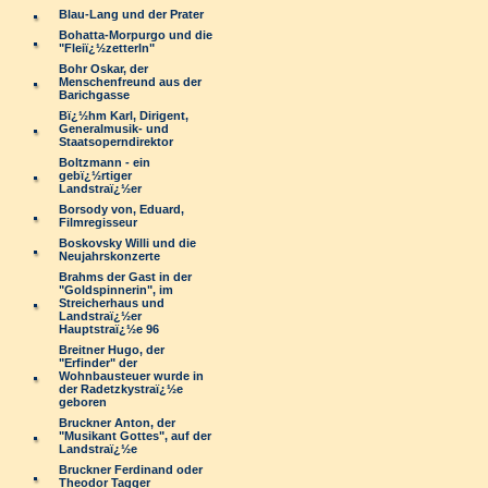
Blau-Lang und der Prater
Bohatta-Morpurgo und die
"Fleiï¿½zetterln"
Bohr Oskar, der
Menschenfreund aus der
Barichgasse
Bï¿½hm Karl, Dirigent,
Generalmusik- und
Staatsoperndirektor
Boltzmann - ein
gebï¿½rtiger
Landstraï¿½er
Borsody von, Eduard,
Filmregisseur
Boskovsky Willi und die
Neujahrskonzerte
Brahms der Gast in der
"Goldspinnerin", im
Streicherhaus und
Landstraï¿½er
Hauptstraï¿½e 96
Breitner Hugo, der
"Erfinder" der
Wohnbausteuer wurde in
der Radetzkystraï¿½e
geboren
Bruckner Anton, der
"Musikant Gottes", auf der
Landstraï¿½e
Bruckner Ferdinand oder
Theodor Tagger