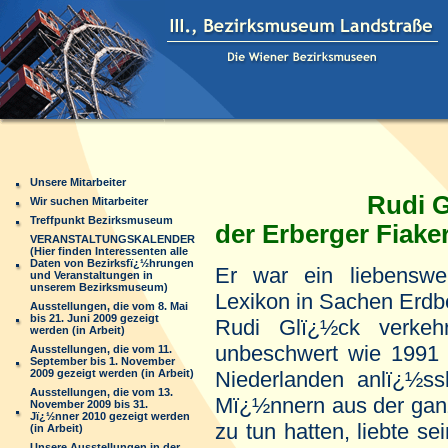
Unsere Mitarbeiter
Rudi G
Wir suchen Mitarbeiter
Treffpunkt Bezirksmuseum
der Erberger Fiake
VERANSTALTUNGSKALENDER
(Hier finden Interessenten alle
Daten von Bezirksfï¿½hrungen
Er war ein liebenswe
und Veranstaltungen in
unserem Bezirksmuseum)
Lexikon in Sachen Erdb
Ausstellungen, die vom 8. Mai
bis 21. Juni 2009 gezeigt
Rudi Glï¿½ck verkeh
werden (in Arbeit)
unbeschwert wie 1991 
Ausstellungen, die vom 11.
September bis 1. November
2009 gezeigt werden (in Arbeit)
Niederlanden anlï¿½ss
Ausstellungen, die vom 13.
Mï¿½nnern aus der ganz
November 2009 bis 31.
Jï¿½nner 2010 gezeigt werden
zu tun hatten, liebte se
(in Arbeit)
Unsere Ausstellungen in der