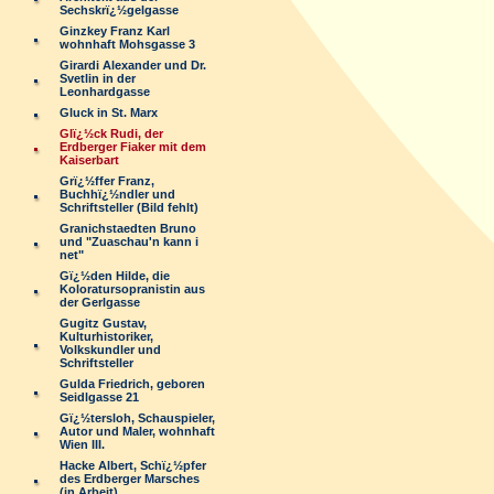
Sechskrï¿½gelgasse
Ginzkey Franz Karl
wohnhaft Mohsgasse 3
Girardi Alexander und Dr.
Svetlin in der
Leonhardgasse
Gluck in St. Marx
Glï¿½ck Rudi, der
Erdberger Fiaker mit dem
Kaiserbart
Grï¿½ffer Franz,
Buchhï¿½ndler und
Schriftsteller (Bild fehlt)
Granichstaedten Bruno
und "Zuaschau'n kann i
net"
Gï¿½den Hilde, die
Koloratursopranistin aus
der Gerlgasse
Gugitz Gustav,
Kulturhistoriker,
Volkskundler und
Schriftsteller
Gulda Friedrich, geboren
Seidlgasse 21
Gï¿½tersloh, Schauspieler,
Autor und Maler, wohnhaft
Wien III.
Hacke Albert, Schï¿½pfer
des Erdberger Marsches
(in Arbeit)