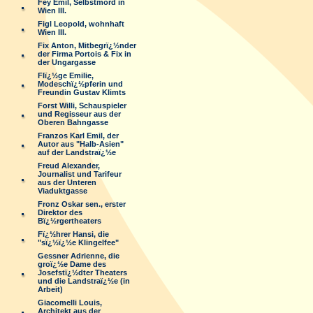
Fey Emil, Selbstmord in
Wien III.
Figl Leopold, wohnhaft
Wien III.
Fix Anton, Mitbegrï¿½nder
der Firma Portois & Fix in
der Ungargasse
Flï¿½ge Emilie,
Modeschï¿½pferin und
Freundin Gustav Klimts
Forst Willi, Schauspieler
und Regisseur aus der
Oberen Bahngasse
Franzos Karl Emil, der
Autor aus "Halb-Asien"
auf der Landstraï¿½e
Freud Alexander,
Journalist und Tarifeur
aus der Unteren
Viaduktgasse
Fronz Oskar sen., erster
Direktor des
Bï¿½rgertheaters
Fï¿½hrer Hansi, die
"sï¿½ï¿½e Klingelfee"
Gessner Adrienne, die
groï¿½e Dame des
Josefstï¿½dter Theaters
und die Landstraï¿½e (in
Arbeit)
Giacomelli Louis,
Architekt aus der