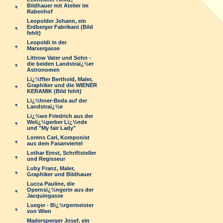
Bildhauer mit Atelier im
Rabenhof
Leopolder Johann, ein
Erdberger Fabrikant (Bild
fehlt)
Leopoldi in der
Marxergasse
Littrow Vater und Sohn -
die beiden Landstraï¿½er
Astronomen
Lï¿½ffler Berthold, Maler,
Graphiker und die WIENER
KERAMIK (Bild fehlt)
Lï¿½hner-Beda auf der
Landstraï¿½e
Lï¿½we Friedrich aus der
Weiï¿½gerber Lï¿½nde
und "My fair Lady"
Lorens Carl, Komponist
aus dem Fasanviertel
Lothar Ernst, Schriftsteller
und Regisseur
Luby Franz, Maler,
Graphiker und Bildhauer
Lucca Pauline, die
Opernsï¿½ngerin aus der
Jacquingasse
Lueger - Bï¿½rgermeister
von Wien
Madersperger Josef, ein