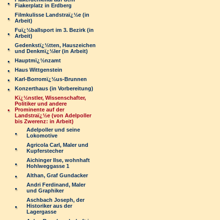
Fiakerplatz in Erdberg
Filmkulisse Landstraï¿½e (in
Arbeit)
Fuï¿½ballsport im 3. Bezirk (in
Arbeit)
Gedenkstï¿½tten, Hauszeichen
und Denkmï¿½ler (in Arbeit)
Hauptmï¿½nzamt
Haus Wittgenstein
Karl-Borromï¿½us-Brunnen
Konzerthaus (in Vorbereitung)
Kï¿½nstler, Wissenschafter,
Politiker und andere
Prominente auf der
Landstraï¿½e (von Adelpoller
bis Zwerenz: in Arbeit)
Adelpoller und seine
Lokomotive
Agricola Carl, Maler und
Kupferstecher
Aichinger Ilse, wohnhaft
Hohlweggasse 1
Althan, Graf Gundacker
Andri Ferdinand, Maler
und Graphiker
Aschbach Joseph, der
Historiker aus der
Lagergasse