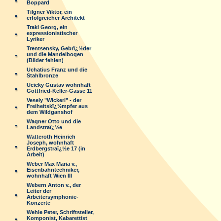
Boppard
Tilgner Viktor, ein
erfolgreicher Architekt
Trakl Georg, ein
expressionistischer
Lyriker
Trentsensky, Gebrï¿½der
und die Mandelbogen
(Bilder fehlen)
Uchatius Franz und die
Stahlbronze
Ucicky Gustav wohnhaft
Gottfried-Keller-Gasse 11
Vesely "Wickerl" - der
Freiheitskï¿½mpfer aus
dem Wildganshof
Wagner Otto und die
Landstraï¿½e
Watteroth Heinrich
Joseph, wohnhaft
Erdbergstraï¿½e 17 (in
Arbeit)
Weber Max Maria v.,
Eisenbahntechniker,
wohnhaft Wien III
Webern Anton v., der
Leiter der
Arbeitersymphonie-
Konzerte
Wehle Peter, Schriftsteller,
Komponist, Kabarettist