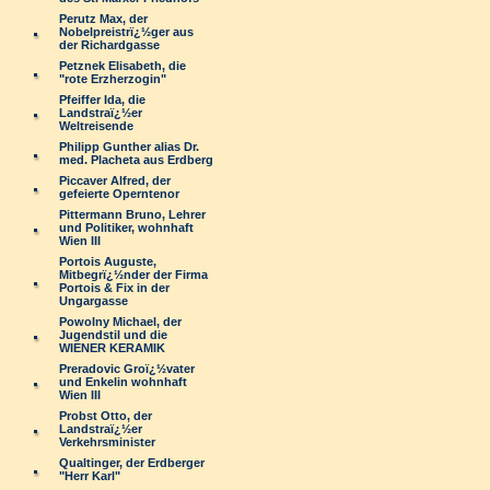
Perutz Max, der
Nobelpreistrï¿½ger aus
der Richardgasse
Petznek Elisabeth, die
"rote Erzherzogin"
Pfeiffer Ida, die
Landstraï¿½er
Weltreisende
Philipp Gunther alias Dr.
med. Placheta aus Erdberg
Piccaver Alfred, der
gefeierte Operntenor
Pittermann Bruno, Lehrer
und Politiker, wohnhaft
Wien III
Portois Auguste,
Mitbegrï¿½nder der Firma
Portois & Fix in der
Ungargasse
Powolny Michael, der
Jugendstil und die
WIENER KERAMIK
Preradovic Groï¿½vater
und Enkelin wohnhaft
Wien III
Probst Otto, der
Landstraï¿½er
Verkehrsminister
Qualtinger, der Erdberger
"Herr Karl"