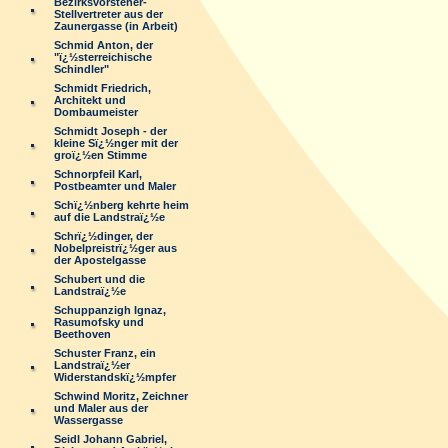
Bezirksvorsteher-
Stellvertreter aus der
Zaunergasse (in Arbeit)
Schmid Anton, der
"ï¿½sterreichische
Schindler"
Schmidt Friedrich,
Architekt und
Dombaumeister
Schmidt Joseph - der
kleine Sï¿½nger mit der
groï¿½en Stimme
Schnorpfeil Karl,
Postbeamter und Maler
Schï¿½nberg kehrte heim
auf die Landstraï¿½e
Schrï¿½dinger, der
Nobelpreistrï¿½ger aus
der Apostelgasse
Schubert und die
Landstraï¿½e
Schuppanzigh Ignaz,
Rasumofsky und
Beethoven
Schuster Franz, ein
Landstraï¿½er
Widerstandskï¿½mpfer
Schwind Moritz, Zeichner
und Maler aus der
Wassergasse
Seidl Johann Gabriel,