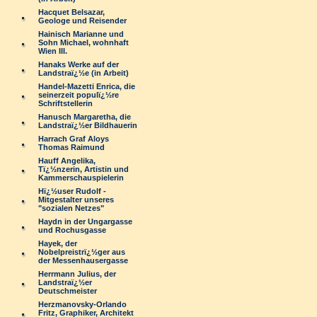
Hacquet Belsazar,
Geologe und Reisender
Hainisch Marianne und
Sohn Michael, wohnhaft
Wien III.
Hanaks Werke auf der
Landstraï¿½e (in Arbeit)
Handel-Mazetti Enrica, die
seinerzeit populï¿½re
Schriftstellerin
Hanusch Margaretha, die
Landstraï¿½er Bildhauerin
Harrach Graf Aloys
Thomas Raimund
Hauff Angelika,
Tï¿½nzerin, Artistin und
Kammerschauspielerin
Hï¿½user Rudolf -
Mitgestalter unseres
"sozialen Netzes"
Haydn in der Ungargasse
und Rochusgasse
Hayek, der
Nobelpreistrï¿½ger aus
der Messenhausergasse
Herrmann Julius, der
Landstraï¿½er
Deutschmeister
Herzmanovsky-Orlando
Fritz, Graphiker, Architekt