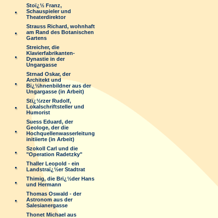
Stoï¿½ Franz,
Schauspieler und
Theaterdirektor
Strauss Richard, wohnhaft
am Rand des Botanischen
Gartens
Streicher, die
Klavierfabrikanten-
Dynastie in der
Ungargasse
Strnad Oskar, der
Architekt und
Bï¿½hnenbildner aus der
Ungargasse (in Arbeit)
Stï¿½rzer Rudolf,
Lokalschriftsteller und
Humorist
Suess Eduard, der
Geologe, der die
Hochquellenwasserleitung
initiierte (in Arbeit)
Szokoll Carl und die
"Operation Radetzky"
Thaller Leopold - ein
Landstraï¿½er Stadtrat
Thimig, die Brï¿½der Hans
und Hermann
Thomas Oswald - der
Astronom aus der
Salesianergasse
Thonet Michael aus