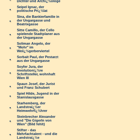
Dichter und Archï¿½ologe
Seipel Ignaz, der
politische Prï¿½lat
Sina, die Bankierfamilie in
der Ungargasse und
Beatrixgasse
Sitte Camillo, der Cello
spielende Stadtplaner aus
der Ungargasse
Soliman Angelo, der
"Mohr" im
Weiï¿½gerberviertel
Sorbait Paul, der Pestarzt
aus der Ungargasse
Soyfer Jura, der
revolutionï¿½re
Schriftsteller, wohnhaft
Wien III
Spaun Josef, der Jurist
und Franz Schubert
Spiel Hilde, Jugend in der
Stanislausgasse
Starhemberg, der
Landstraï¿½er
Heimwehrfï¿½hrer
Steinbrecher Alexander
und "Die Gigerln von
Wien" (Bild fehlt)
Stifter - das
Mehrfachtalent - und die
Landstraï¿½e