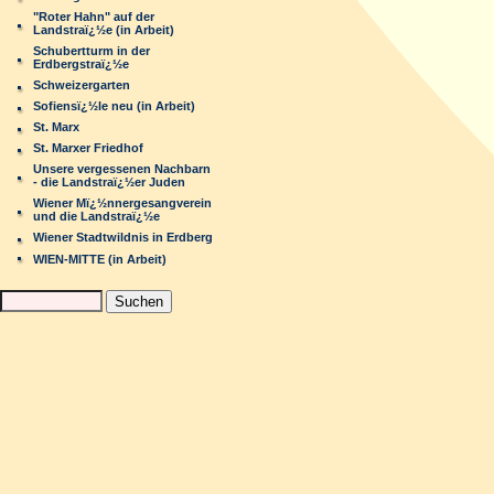
"Roter Hahn" auf der
Landstraï¿½e (in Arbeit)
Schubertturm in der
Erdbergstraï¿½e
Schweizergarten
Sofiensï¿½le neu (in Arbeit)
St. Marx
St. Marxer Friedhof
Unsere vergessenen Nachbarn
- die Landstraï¿½er Juden
Wiener Mï¿½nnergesangverein
und die Landstraï¿½e
Wiener Stadtwildnis in Erdberg
WIEN-MITTE (in Arbeit)