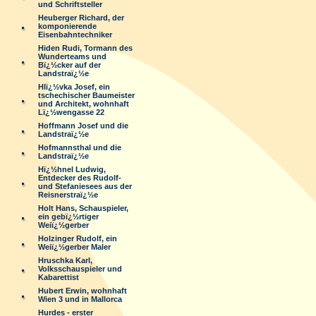
und Schriftsteller
Heuberger Richard, der
komponierende
Eisenbahntechniker
Hiden Rudi, Tormann des
Wunderteams und
Bï¿½cker auf der
Landstraï¿½e
Hlï¿½vka Josef, ein
tschechischer Baumeister
und Architekt, wohnhaft
Lï¿½wengasse 22
Hoffmann Josef und die
Landstraï¿½e
Hofmannsthal und die
Landstraï¿½e
Hï¿½hnel Ludwig,
Entdecker des Rudolf-
und Stefaniesees aus der
Reisnerstraï¿½e
Holt Hans, Schauspieler,
ein gebï¿½rtiger
Weiï¿½gerber
Holzinger Rudolf, ein
Weiï¿½gerber Maler
Hruschka Karl,
Volksschauspieler und
Kabarettist
Hubert Erwin, wohnhaft
Wien 3 und in Mallorca
Hurdes - erster