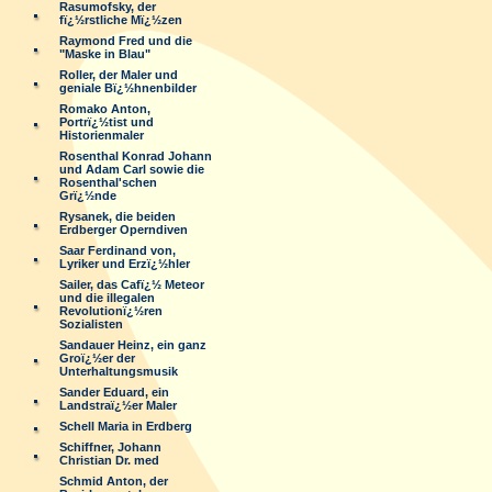
Rasumofsky, der
fï¿½rstliche Mï¿½zen
Raymond Fred und die
"Maske in Blau"
Roller, der Maler und
geniale Bï¿½hnenbilder
Romako Anton,
Portrï¿½tist und
Historienmaler
Rosenthal Konrad Johann
und Adam Carl sowie die
Rosenthal'schen
Grï¿½nde
Rysanek, die beiden
Erdberger Operndiven
Saar Ferdinand von,
Lyriker und Erzï¿½hler
Sailer, das Cafï¿½ Meteor
und die illegalen
Revolutionï¿½ren
Sozialisten
Sandauer Heinz, ein ganz
Groï¿½er der
Unterhaltungsmusik
Sander Eduard, ein
Landstraï¿½er Maler
Schell Maria in Erdberg
Schiffner, Johann
Christian Dr. med
Schmid Anton, der