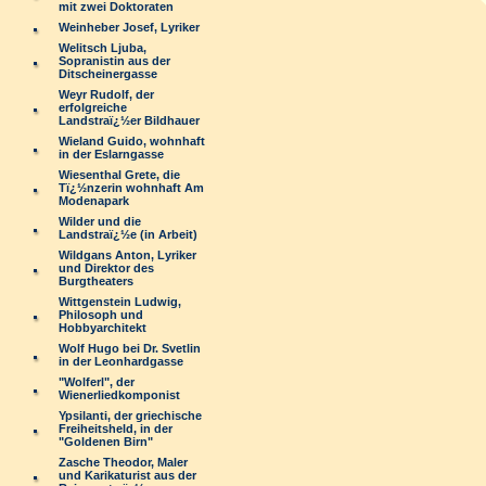
mit zwei Doktoraten
Weinheber Josef, Lyriker
Welitsch Ljuba,
Sopranistin aus der
Ditscheinergasse
Weyr Rudolf, der
erfolgreiche
Landstraï¿½er Bildhauer
Wieland Guido, wohnhaft
in der Eslarngasse
Wiesenthal Grete, die
Tï¿½nzerin wohnhaft Am
Modenapark
Wilder und die
Landstraï¿½e (in Arbeit)
Wildgans Anton, Lyriker
und Direktor des
Burgtheaters
Wittgenstein Ludwig,
Philosoph und
Hobbyarchitekt
Wolf Hugo bei Dr. Svetlin
in der Leonhardgasse
"Wolferl", der
Wienerliedkomponist
Ypsilanti, der griechische
Freiheitsheld, in der
"Goldenen Birn"
Zasche Theodor, Maler
und Karikaturist aus der