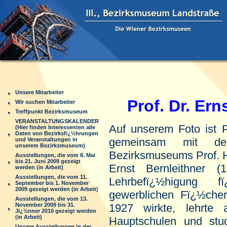
Unsere Mitarbeiter
Prof. Dr. Erns
Wir suchen Mitarbeiter
Treffpunkt Bezirksmuseum
VERANSTALTUNGSKALENDER
Auf unserem Foto ist Pr
(Hier finden Interessenten alle
Daten von Bezirksfï¿½hrungen
gemeinsam mit de
und Veranstaltungen in
unserem Bezirksmuseum)
Bezirksmuseums Prof. 
Ausstellungen, die vom 8. Mai
bis 21. Juni 2009 gezeigt
Ernst Bernleithner 
werden (in Arbeit)
Ausstellungen, die vom 11.
Lehrbefï¿½higung f
September bis 1. November
2009 gezeigt werden (in Arbeit)
gewerblichen Fï¿½cher
Ausstellungen, die vom 13.
November 2009 bis 31.
1927 wirkte, lehrte
Jï¿½nner 2010 gezeigt werden
(in Arbeit)
Hauptschulen und stud
Unsere Ausstellungen in der