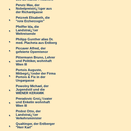
Perutz Max, der
Nobelpreistrï¿½ger aus
der Richardgasse
Petznek Elisabeth, die
"rote Erzherzogin"
Pfeiffer Ida, die
Landstraï¿½er
Weltreisende
Philipp Gunther alias Dr.
med. Placheta aus Erdberg
Piccaver Alfred, der
gefeierte Operntenor
Pittermann Bruno, Lehrer
und Politiker, wohnhaft
Wien III
Portois Auguste,
Mitbegrï¿½nder der Firma
Portois & Fix in der
Ungargasse
Powolny Michael, der
Jugendstil und die
WIENER KERAMIK
Preradovic Groï¿½vater
und Enkelin wohnhaft
Wien III
Probst Otto, der
Landstraï¿½er
Verkehrsminister
Qualtinger, der Erdberger
"Herr Karl"