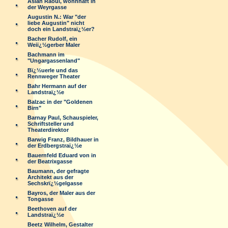
Aslan Raoul, wohnhaft in
der Weyrgasse
Augustin N.: War "der
liebe Augustin" nicht
doch ein Landstraï¿½er?
Bacher Rudolf, ein
Weiï¿½gerber Maler
Bachmann im
"Ungargassenland"
Bï¿½uerle und das
Rennweger Theater
Bahr Hermann auf der
Landstraï¿½e
Balzac in der "Goldenen
Birn"
Barnay Paul, Schauspieler,
Schriftsteller und
Theaterdirektor
Barwig Franz, Bildhauer in
der Erdbergstraï¿½e
Bauernfeld Eduard von in
der Beatrixgasse
Baumann, der gefragte
Architekt aus der
Sechskrï¿½gelgasse
Bayros, der Maler aus der
Tongasse
Beethoven auf der
Landstraï¿½e
Beetz Wilhelm, Gestalter