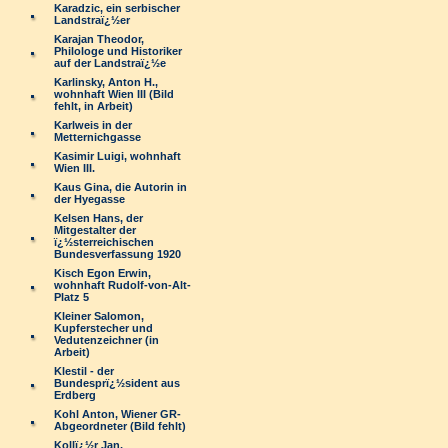
Karadzic, ein serbischer
Landstraï¿½er
Karajan Theodor,
Philologe und Historiker
auf der Landstraï¿½e
Karlinsky, Anton H.,
wohnhaft Wien III (Bild
fehlt, in Arbeit)
Karlweis in der
Metternichgasse
Kasimir Luigi, wohnhaft
Wien III.
Kaus Gina, die Autorin in
der Hyegasse
Kelsen Hans, der
Mitgestalter der
ï¿½sterreichischen
Bundesverfassung 1920
Kisch Egon Erwin,
wohnhaft Rudolf-von-Alt-
Platz 5
Kleiner Salomon,
Kupferstecher und
Vedutenzeichner (in
Arbeit)
Klestil - der
Bundesprï¿½sident aus
Erdberg
Kohl Anton, Wiener GR-
Abgeordneter (Bild fehlt)
Kollï¿½r Jan,