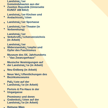
Landstraï¿½er
Gemeindebauten aus der
Zweiten Republik (Unterseite
KUNST AM BAU)
Landstraï¿½er Kirchen und
Andachtsstï¿½tten
Landstraï¿½er Sportasse
Landstraï¿½er Theater (in
Vorbereitung)
Landstraï¿½er
Verkehrsflï¿½chenverzeichnis
(in Arbeit)
Landstraï¿½er
Widerstandskï¿½mpfer und
Opfer des Faschismus
Museum des XX. Jahrhunderts
- "das Zwanzgerhaus"
Musische Vereinigungen auf
der Landstraï¿½e (in Arbeit)
Neu-Erdberg (in Arbeit)
Neue Verï¿½ffentlichungen des
Bezirksmuseums
Palï¿½ste auf der
Landstraï¿½e (in Arbeit)
Portois & Fix-Haus in der
Ungargasse
Prominenz und deren
Gedenkstï¿½tten auf der
Landstraï¿½e (in Arbeit)
Rettung Wien