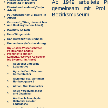
Ab 1949 arbeitete Pro
Fiakerplatz in Erdberg
gemeinsam mit Prof
Filmkulisse Landstraï¿½e (in
Arbeit)
Bezirksmuseum.
Fuï¿½ballsport im 3. Bezirk (in
Arbeit)
Gedenkstï¿½tten, Hauszeichen
und Denkmï¿½ler (in Arbeit)
Hauptmï¿½nzamt
Haus Wittgenstein
Karl-Borromï¿½us-Brunnen
Konzerthaus (in Vorbereitung)
Kï¿½nstler, Wissenschafter,
Politiker und andere
Prominente auf der
Landstraï¿½e (von Adelpoller
bis Zwerenz: in Arbeit)
Adelpoller und seine
Lokomotive
Agricola Carl, Maler und
Kupferstecher
Aichinger Ilse, wohnhaft
Hohlweggasse 1
Althan, Graf Gundacker
Andri Ferdinand, Maler
und Graphiker
Aschbach Joseph, der
Historiker aus der
Lagergasse