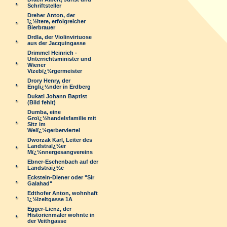
Schriftsteller
Dreher Anton, der
ï¿½ltere, erfolgreicher
Bierbrauer
Drdla, der Violinvirtuose
aus der Jacquingasse
Drimmel Heinrich -
Unterrichtsminister und
Wiener
Vizebï¿½rgermeister
Drory Henry, der
Englï¿½nder in Erdberg
Dukati Johann Baptist
(Bild fehlt)
Dumba, eine
Groï¿½handelsfamilie mit
Sitz im
Weiï¿½gerberviertel
Dworzak Karl, Leiter des
Landstraï¿½er
Mï¿½nnergesangvereins
Ebner-Eschenbach auf der
Landstraï¿½e
Eckstein-Diener oder "Sir
Galahad"
Edthofer Anton, wohnhaft
ï¿½lzeltgasse 1A
Egger-Lienz, der
Historienmaler wohnte in
der Veithgasse