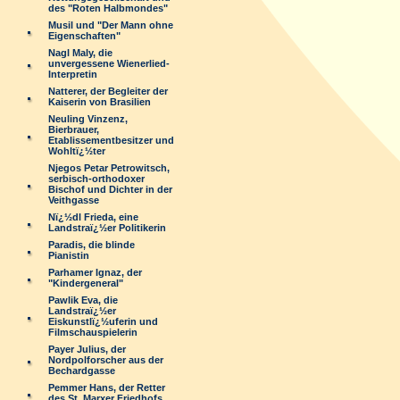
des "Roten Halbmondes"
Musil und "Der Mann ohne
Eigenschaften"
Nagl Maly, die
unvergessene Wienerlied-
Interpretin
Natterer, der Begleiter der
Kaiserin von Brasilien
Neuling Vinzenz,
Bierbrauer,
Etablissementbesitzer und
Wohltï¿½ter
Njegos Petar Petrowitsch,
serbisch-orthodoxer
Bischof und Dichter in der
Veithgasse
Nï¿½dl Frieda, eine
Landstraï¿½er Politikerin
Paradis, die blinde
Pianistin
Parhamer Ignaz, der
"Kindergeneral"
Pawlik Eva, die
Landstraï¿½er
Eiskunstlï¿½uferin und
Filmschauspielerin
Payer Julius, der
Nordpolforscher aus der
Bechardgasse
Pemmer Hans, der Retter
des St. Marxer Friedhofs