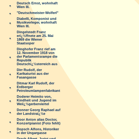
Deutsch Ernst, wohnhaft
Wien III.
"Deutschmeister-Wolferl"
Diabelli, Komponist und
Musikverleger, wohnhaft
Wien III.
Dingelstedt Franz
erï¿½ffnete am 25. Mai
1869 die Wiener
Staatsoper
Dinghofer Franz rief am
12. November 1918 von
der Parlamentsrampe die
Republik
Deutschï¿½sterreich aus
Dirr Rudolf, der
Karikaturist aus der
Fasangasse
Ditmar Karl Rudolf, der
Erdberger
Petroleumlampenfabrikant
Doderer Heimito von,
Kindheit und Jugend im
Weiï¿½gerberviertel
Donner Georg Raphael auf
der Landstraï¿½e
Door Anton alias Doctor,
Konzertpianist (Foto fehlt)
Dopsch Alfons, Historiker
in der Ungargasse
Drach Albert, Jurist und