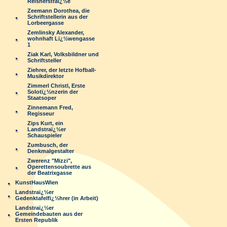
Reisnerstraï¿½e
Zeemann Dorothea, die
Schriftstellerin aus der
Lorbeergasse
Zemlinsky Alexander,
wohnhaft Lï¿½wengasse
1
Ziak Karl, Volksbildner und
Schriftsteller
Ziehrer, der letzte Hofball-
Musikdirektor
Zimmerl Christl, Erste
Solotï¿½nzerin der
Staatsoper
Zinnemann Fred,
Regisseur
Zips Kurt, ein
Landstraï¿½er
Schauspieler
Zumbusch, der
Denkmalgestalter
Zwerenz "Mizzi",
Operettensoubrette aus
der Beatrixgasse
KunstHausWien
Landstraï¿½er
Gedenktafelfï¿½hrer (in Arbeit)
Landstraï¿½er
Gemeindebauten aus der
Ersten Republik