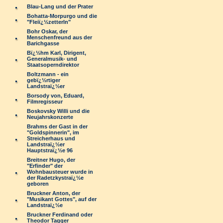
Blau-Lang und der Prater
Bohatta-Morpurgo und die
"Fleiï¿½zetterln"
Bohr Oskar, der
Menschenfreund aus der
Barichgasse
Bï¿½hm Karl, Dirigent,
Generalmusik- und
Staatsoperndirektor
Boltzmann - ein
gebï¿½rtiger
Landstraï¿½er
Borsody von, Eduard,
Filmregisseur
Boskovsky Willi und die
Neujahrskonzerte
Brahms der Gast in der
"Goldspinnerin", im
Streicherhaus und
Landstraï¿½er
Hauptstraï¿½e 96
Breitner Hugo, der
"Erfinder" der
Wohnbausteuer wurde in
der Radetzkystraï¿½e
geboren
Bruckner Anton, der
"Musikant Gottes", auf der
Landstraï¿½e
Bruckner Ferdinand oder
Theodor Tagger