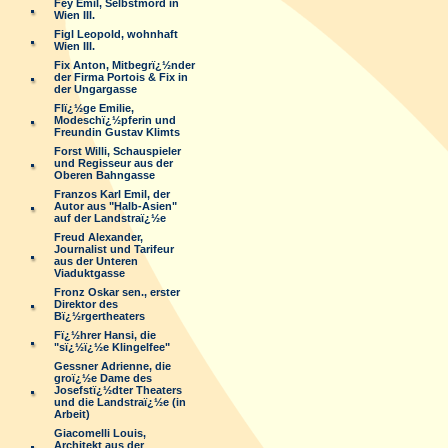
Fey Emil, Selbstmord in
Wien III.
Figl Leopold, wohnhaft
Wien III.
Fix Anton, Mitbegrï¿½nder
der Firma Portois & Fix in
der Ungargasse
Flï¿½ge Emilie,
Modeschï¿½pferin und
Freundin Gustav Klimts
Forst Willi, Schauspieler
und Regisseur aus der
Oberen Bahngasse
Franzos Karl Emil, der
Autor aus "Halb-Asien"
auf der Landstraï¿½e
Freud Alexander,
Journalist und Tarifeur
aus der Unteren
Viaduktgasse
Fronz Oskar sen., erster
Direktor des
Bï¿½rgertheaters
Fï¿½hrer Hansi, die
"sï¿½ï¿½e Klingelfee"
Gessner Adrienne, die
groï¿½e Dame des
Josefstï¿½dter Theaters
und die Landstraï¿½e (in
Arbeit)
Giacomelli Louis,
Architekt aus der