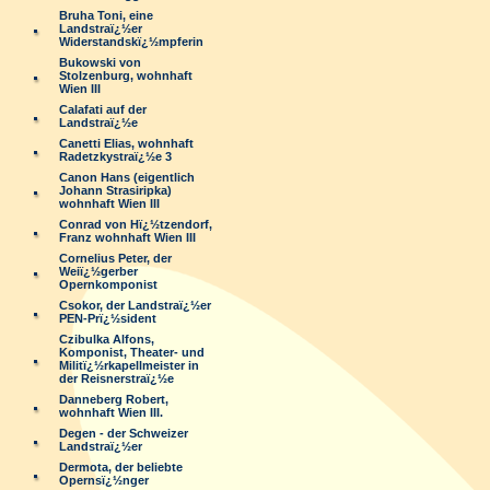
Bruha Toni, eine
Landstraï¿½er
Widerstandskï¿½mpferin
Bukowski von
Stolzenburg, wohnhaft
Wien III
Calafati auf der
Landstraï¿½e
Canetti Elias, wohnhaft
Radetzkystraï¿½e 3
Canon Hans (eigentlich
Johann Strasiripka)
wohnhaft Wien III
Conrad von Hï¿½tzendorf,
Franz wohnhaft Wien III
Cornelius Peter, der
Weiï¿½gerber
Opernkomponist
Csokor, der Landstraï¿½er
PEN-Prï¿½sident
Czibulka Alfons,
Komponist, Theater- und
Militï¿½rkapellmeister in
der Reisnerstraï¿½e
Danneberg Robert,
wohnhaft Wien III.
Degen - der Schweizer
Landstraï¿½er
Dermota, der beliebte
Opernsï¿½nger