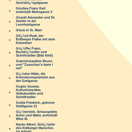
Sechskrï¿½gelgasse
Ginzkey Franz Karl
wohnhaft Mohsgasse 3
Girardi Alexander und Dr.
Svetlin in der
Leonhardgasse
Gluck in St. Marx
Glï¿½ck Rudi, der
Erdberger Fiaker mit dem
Kaiserbart
Grï¿½ffer Franz,
Buchhï¿½ndler und
Schriftsteller (Bild fehlt)
Granichstaedten Bruno
und "Zuaschau'n kann i
net"
Gï¿½den Hilde, die
Koloratursopranistin aus
der Gerlgasse
Gugitz Gustav,
Kulturhistoriker,
Volkskundler und
Schriftsteller
Gulda Friedrich, geboren
Seidlgasse 21
Gï¿½tersloh, Schauspieler,
Autor und Maler, wohnhaft
Wien III.
Hacke Albert, Schï¿½pfer
des Erdberger Marsches
(in Arbeit)