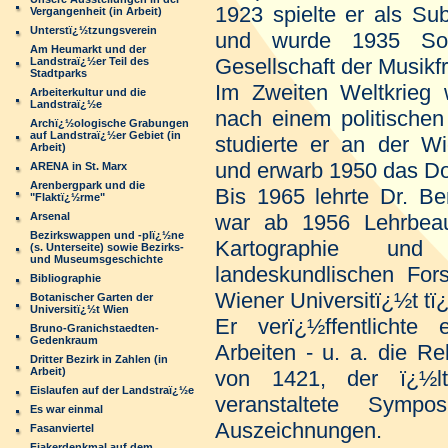
1923 spielte er als Su
Vergangenheit (in Arbeit)
Unterstï¿½tzungsverein
und wurde 1935 Solo
Am Heumarkt und der
Gesellschaft der Musikf
Landstraï¿½er Teil des
Stadtparks
Im Zweiten Weltkrieg w
Arbeiterkultur und die
Landstraï¿½e
nach einem politischen
Archï¿½ologische Grabungen
auf Landstraï¿½er Gebiet (in
studierte er an der Wi
Arbeit)
und erwarb 1950 das Do
ARENA in St. Marx
Arenbergpark und die
Bis 1965 lehrte Dr. Be
"Flaktï¿½rme"
Arsenal
war ab 1956 Lehrbeauf
Bezirkswappen und -plï¿½ne
Kartographie un
(s. Unterseite) sowie Bezirks-
und Museumsgeschichte
landeskundlischen For
Bibliographie
Wiener Universitï¿½t tï¿
Botanischer Garten der
Universitï¿½t Wien
Er verï¿½ffentlichte 
Bruno-Granichstaedten-
Gedenkraum
Arbeiten - u. a. die Re
Dritter Bezirk in Zahlen (in
Arbeit)
von 1421, der ï¿½lt
Eislaufen auf der Landstraï¿½e
veranstaltete Sympo
Es war einmal
Auszeichnungen.
Fasanviertel
Fiakerdenkmal auf dem