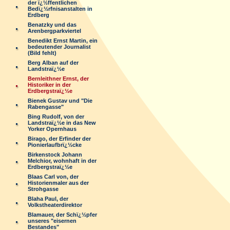
der ï¿½ffentlichen
Bedï¿½rfnisanstalten in
Erdberg
Benatzky und das
Arenbergparkviertel
Benedikt Ernst Martin, ein
bedeutender Journalist
(Bild fehlt)
Berg Alban auf der
Landstraï¿½e
Bernleithner Ernst, der
Historiker in der
Erdbergstraï¿½e
Bienek Gustav und "Die
Rabengasse"
Bing Rudolf, von der
Landstraï¿½e in das New
Yorker Opernhaus
Birago, der Erfinder der
Pionierlaufbrï¿½cke
Birkenstock Johann
Melchior, wohnhaft in der
Erdbergstraï¿½e
Blaas Carl von, der
Historienmaler aus der
Strohgasse
Blaha Paul, der
Volkstheaterdirektor
Blamauer, der Schï¿½pfer
unseres "eisernen
Bestandes"