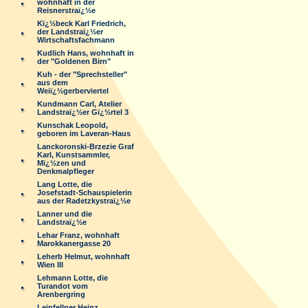
wohnhaft in der
Reisnerstraï¿½e
Kï¿½beck Karl Friedrich,
der Landstraï¿½er
Wirtschaftsfachmann
Kudlich Hans, wohnhaft in
der "Goldenen Birn"
Kuh - der "Sprechsteller"
aus dem
Weiï¿½gerberviertel
Kundmann Carl, Atelier
Landstraï¿½er Gï¿½rtel 3
Kunschak Leopold,
geboren im Laveran-Haus
Lanckoronski-Brzezie Graf
Karl, Kunstsammler,
Mï¿½zen und
Denkmalpfleger
Lang Lotte, die
Josefstadt-Schauspielerin
aus der Radetzkystraï¿½e
Lanner und die
Landstraï¿½e
Lehar Franz, wohnhaft
Marokkanergasse 20
Leherb Helmut, wohnhaft
Wien III
Lehmann Lotte, die
Turandot vom
Arenbergring
Leinfellner Heinz,