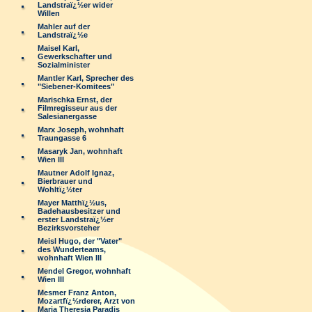
Landstraï¿½er wider
Willen
Mahler auf der
Landstraï¿½e
Maisel Karl,
Gewerkschafter und
Sozialminister
Mantler Karl, Sprecher des
"Siebener-Komitees"
Marischka Ernst, der
Filmregisseur aus der
Salesianergasse
Marx Joseph, wohnhaft
Traungasse 6
Masaryk Jan, wohnhaft
Wien III
Mautner Adolf Ignaz,
Bierbrauer und
Wohltï¿½ter
Mayer Matthï¿½us,
Badehausbesitzer und
erster Landstraï¿½er
Bezirksvorsteher
Meisl Hugo, der "Vater"
des Wunderteams,
wohnhaft Wien III
Mendel Gregor, wohnhaft
Wien III
Mesmer Franz Anton,
Mozartfï¿½rderer, Arzt von
Maria Theresia Paradis