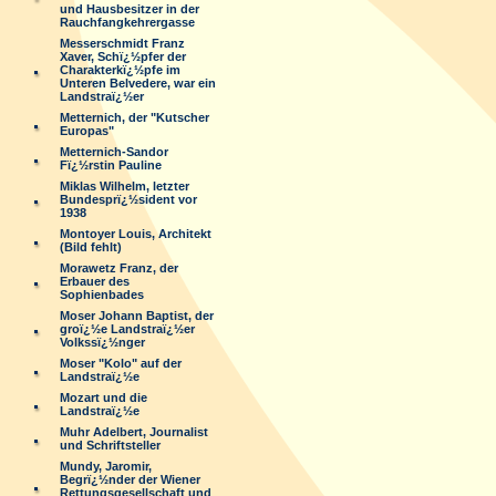
und Hausbesitzer in der
Rauchfangkehrergasse
Messerschmidt Franz
Xaver, Schï¿½pfer der
Charakterkï¿½pfe im
Unteren Belvedere, war ein
Landstraï¿½er
Metternich, der "Kutscher
Europas"
Metternich-Sandor
Fï¿½rstin Pauline
Miklas Wilhelm, letzter
Bundesprï¿½sident vor
1938
Montoyer Louis, Architekt
(Bild fehlt)
Morawetz Franz, der
Erbauer des
Sophienbades
Moser Johann Baptist, der
groï¿½e Landstraï¿½er
Volkssï¿½nger
Moser "Kolo" auf der
Landstraï¿½e
Mozart und die
Landstraï¿½e
Muhr Adelbert, Journalist
und Schriftsteller
Mundy, Jaromir,
Begrï¿½nder der Wiener
Rettungsgesellschaft und