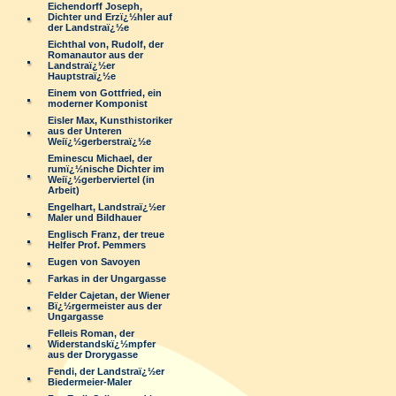
Eichendorff Joseph,
Dichter und Erzï¿½hler auf
der Landstraï¿½e
Eichthal von, Rudolf, der
Romanautor aus der
Landstraï¿½er
Hauptstraï¿½e
Einem von Gottfried, ein
moderner Komponist
Eisler Max, Kunsthistoriker
aus der Unteren
Weiï¿½gerberstraï¿½e
Eminescu Michael, der
rumï¿½nische Dichter im
Weiï¿½gerberviertel (in
Arbeit)
Engelhart, Landstraï¿½er
Maler und Bildhauer
Englisch Franz, der treue
Helfer Prof. Pemmers
Eugen von Savoyen
Farkas in der Ungargasse
Felder Cajetan, der Wiener
Bï¿½rgermeister aus der
Ungargasse
Felleis Roman, der
Widerstandskï¿½mpfer
aus der Drorygasse
Fendi, der Landstraï¿½er
Biedermeier-Maler