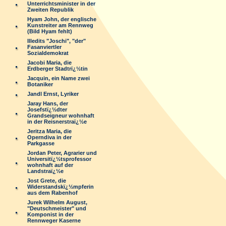
Unterrichtsminister in der
Zweiten Republik
Hyam John, der englische
Kunstreiter am Rennweg
(Bild Hyam fehlt)
Illedits "Joschi", "der"
Fasanviertler
Sozialdemokrat
Jacobi Maria, die
Erdberger Stadtrï¿½tin
Jacquin, ein Name zwei
Botaniker
Jandl Ernst, Lyriker
Jaray Hans, der
Josefstï¿½dter
Grandseigneur wohnhaft
in der Reisnerstraï¿½e
Jeritza Maria, die
Operndiva in der
Parkgasse
Jordan Peter, Agrarier und
Universitï¿½tsprofessor
wohnhaft auf der
Landstraï¿½e
Jost Grete, die
Widerstandskï¿½mpferin
aus dem Rabenhof
Jurek Wilhelm August,
"Deutschmeister" und
Komponist in der
Rennweger Kaserne