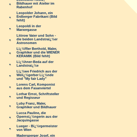
Bildhauer mit Atelier im
Rabenhof
Leopolder Johann, ein
Erdberger Fabrikant (Bild
fehlt)
Leopoldi in der
Marxergasse
Littrow Vater und Sohn -
die beiden Landstraï¿½er
Astronomen
Lï¿½ffler Berthold, Maler,
Graphiker und die WIENER
KERAMIK (Bild fehlt)
Lï¿½hner-Beda auf der
Landstraï¿½e
Lï¿½we Friedrich aus der
Weiï¿½gerber Lï¿½nde
und "My fair Lady"
Lorens Carl, Komponist
aus dem Fasanviertel
Lothar Ernst, Schriftsteller
und Regisseur
Luby Franz, Maler,
Graphiker und Bildhauer
Lucca Pauline, die
Opernsï¿½ngerin aus der
Jacquingasse
Lueger - Bï¿½rgermeister
von Wien
Madersperger Josef, ein