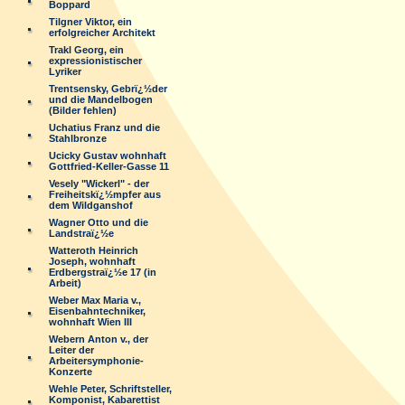
Boppard
Tilgner Viktor, ein
erfolgreicher Architekt
Trakl Georg, ein
expressionistischer
Lyriker
Trentsensky, Gebrï¿½der
und die Mandelbogen
(Bilder fehlen)
Uchatius Franz und die
Stahlbronze
Ucicky Gustav wohnhaft
Gottfried-Keller-Gasse 11
Vesely "Wickerl" - der
Freiheitskï¿½mpfer aus
dem Wildganshof
Wagner Otto und die
Landstraï¿½e
Watteroth Heinrich
Joseph, wohnhaft
Erdbergstraï¿½e 17 (in
Arbeit)
Weber Max Maria v.,
Eisenbahntechniker,
wohnhaft Wien III
Webern Anton v., der
Leiter der
Arbeitersymphonie-
Konzerte
Wehle Peter, Schriftsteller,
Komponist, Kabarettist