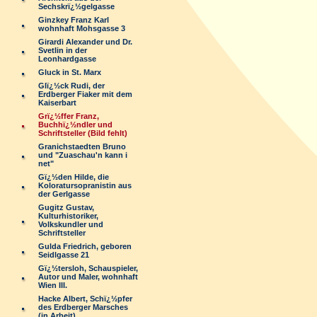
Sechskrï¿½gelgasse
Ginzkey Franz Karl
wohnhaft Mohsgasse 3
Girardi Alexander und Dr.
Svetlin in der
Leonhardgasse
Gluck in St. Marx
Glï¿½ck Rudi, der
Erdberger Fiaker mit dem
Kaiserbart
Grï¿½ffer Franz,
Buchhï¿½ndler und
Schriftsteller (Bild fehlt)
Granichstaedten Bruno
und "Zuaschau'n kann i
net"
Gï¿½den Hilde, die
Koloratursopranistin aus
der Gerlgasse
Gugitz Gustav,
Kulturhistoriker,
Volkskundler und
Schriftsteller
Gulda Friedrich, geboren
Seidlgasse 21
Gï¿½tersloh, Schauspieler,
Autor und Maler, wohnhaft
Wien III.
Hacke Albert, Schï¿½pfer
des Erdberger Marsches
(in Arbeit)