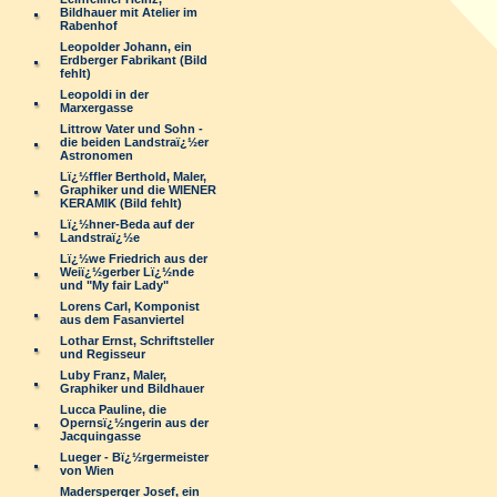
Bildhauer mit Atelier im
Rabenhof
Leopolder Johann, ein
Erdberger Fabrikant (Bild
fehlt)
Leopoldi in der
Marxergasse
Littrow Vater und Sohn -
die beiden Landstraï¿½er
Astronomen
Lï¿½ffler Berthold, Maler,
Graphiker und die WIENER
KERAMIK (Bild fehlt)
Lï¿½hner-Beda auf der
Landstraï¿½e
Lï¿½we Friedrich aus der
Weiï¿½gerber Lï¿½nde
und "My fair Lady"
Lorens Carl, Komponist
aus dem Fasanviertel
Lothar Ernst, Schriftsteller
und Regisseur
Luby Franz, Maler,
Graphiker und Bildhauer
Lucca Pauline, die
Opernsï¿½ngerin aus der
Jacquingasse
Lueger - Bï¿½rgermeister
von Wien
Madersperger Josef, ein