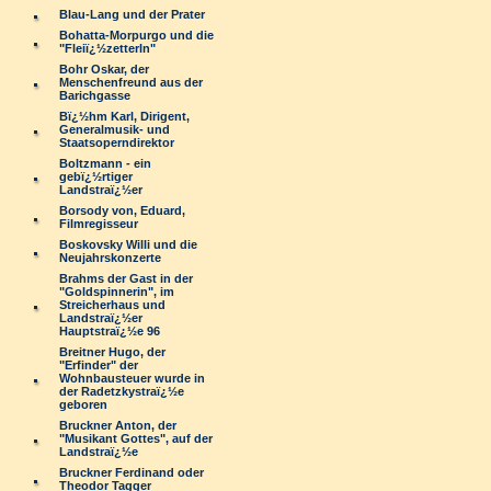
Blau-Lang und der Prater
Bohatta-Morpurgo und die
"Fleiï¿½zetterln"
Bohr Oskar, der
Menschenfreund aus der
Barichgasse
Bï¿½hm Karl, Dirigent,
Generalmusik- und
Staatsoperndirektor
Boltzmann - ein
gebï¿½rtiger
Landstraï¿½er
Borsody von, Eduard,
Filmregisseur
Boskovsky Willi und die
Neujahrskonzerte
Brahms der Gast in der
"Goldspinnerin", im
Streicherhaus und
Landstraï¿½er
Hauptstraï¿½e 96
Breitner Hugo, der
"Erfinder" der
Wohnbausteuer wurde in
der Radetzkystraï¿½e
geboren
Bruckner Anton, der
"Musikant Gottes", auf der
Landstraï¿½e
Bruckner Ferdinand oder
Theodor Tagger