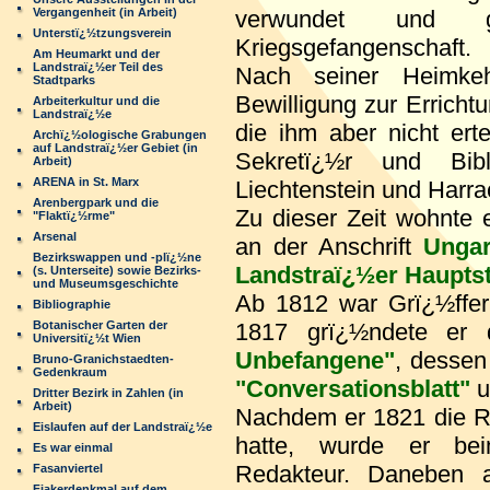
Vergangenheit (in Arbeit)
verwundet und ge
Unterstï¿½tzungsverein
Kriegsgefangenschaft.
Am Heumarkt und der
Landstraï¿½er Teil des
Nach seiner Heimke
Stadtparks
Bewilligung zur Errichtu
Arbeiterkultur und die
Landstraï¿½e
die ihm aber nicht erte
Archï¿½ologische Grabungen
auf Landstraï¿½er Gebiet (in
Sekretï¿½r und Bib
Arbeit)
ARENA in St. Marx
Liechtenstein und Harra
Arenbergpark und die
Zu dieser Zeit wohnte 
"Flaktï¿½rme"
Arsenal
an der Anschrift
Ungar
Bezirkswappen und -plï¿½ne
Landstraï¿½er Haupts
(s. Unterseite) sowie Bezirks-
und Museumsgeschichte
Ab 1812 war Grï¿½ffer al
Bibliographie
Botanischer Garten der
1817 grï¿½ndete er d
Universitï¿½t Wien
Unbefangene"
, dessen
Bruno-Granichstaedten-
Gedenkraum
"Conversationsblatt"
u
Dritter Bezirk in Zahlen (in
Arbeit)
Nachdem er 1821 die R
Eislaufen auf der Landstraï¿½e
hatte, wurde er b
Es war einmal
Redakteur. Daneben a
Fasanviertel
Fiakerdenkmal auf dem