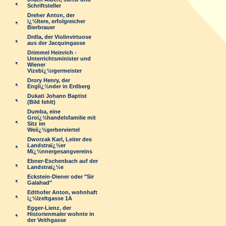
Schriftsteller
Dreher Anton, der
ï¿½ltere, erfolgreicher
Bierbrauer
Drdla, der Violinvirtuose
aus der Jacquingasse
Drimmel Heinrich -
Unterrichtsminister und
Wiener
Vizebï¿½rgermeister
Drory Henry, der
Englï¿½nder in Erdberg
Dukati Johann Baptist
(Bild fehlt)
Dumba, eine
Groï¿½handelsfamilie mit
Sitz im
Weiï¿½gerberviertel
Dworzak Karl, Leiter des
Landstraï¿½er
Mï¿½nnergesangvereins
Ebner-Eschenbach auf der
Landstraï¿½e
Eckstein-Diener oder "Sir
Galahad"
Edthofer Anton, wohnhaft
ï¿½lzeltgasse 1A
Egger-Lienz, der
Historienmaler wohnte in
der Veithgasse