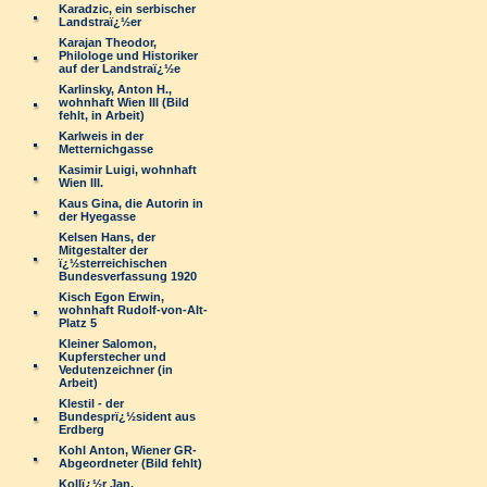
Karadzic, ein serbischer
Landstraï¿½er
Karajan Theodor,
Philologe und Historiker
auf der Landstraï¿½e
Karlinsky, Anton H.,
wohnhaft Wien III (Bild
fehlt, in Arbeit)
Karlweis in der
Metternichgasse
Kasimir Luigi, wohnhaft
Wien III.
Kaus Gina, die Autorin in
der Hyegasse
Kelsen Hans, der
Mitgestalter der
ï¿½sterreichischen
Bundesverfassung 1920
Kisch Egon Erwin,
wohnhaft Rudolf-von-Alt-
Platz 5
Kleiner Salomon,
Kupferstecher und
Vedutenzeichner (in
Arbeit)
Klestil - der
Bundesprï¿½sident aus
Erdberg
Kohl Anton, Wiener GR-
Abgeordneter (Bild fehlt)
Kollï¿½r Jan,