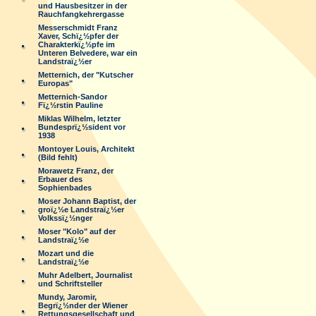
und Hausbesitzer in der
Rauchfangkehrergasse
Messerschmidt Franz
Xaver, Schï¿½pfer der
Charakterkï¿½pfe im
Unteren Belvedere, war ein
Landstraï¿½er
Metternich, der "Kutscher
Europas"
Metternich-Sandor
Fï¿½rstin Pauline
Miklas Wilhelm, letzter
Bundesprï¿½sident vor
1938
Montoyer Louis, Architekt
(Bild fehlt)
Morawetz Franz, der
Erbauer des
Sophienbades
Moser Johann Baptist, der
groï¿½e Landstraï¿½er
Volkssï¿½nger
Moser "Kolo" auf der
Landstraï¿½e
Mozart und die
Landstraï¿½e
Muhr Adelbert, Journalist
und Schriftsteller
Mundy, Jaromir,
Begrï¿½nder der Wiener
Rettungsgesellschaft und