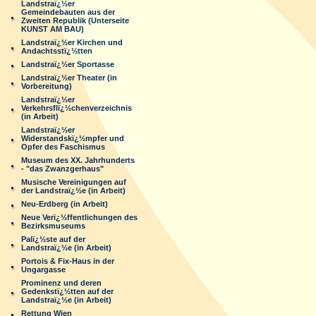
Landstraï¿½er
Gemeindebauten aus der
Zweiten Republik (Unterseite
KUNST AM BAU)
Landstraï¿½er Kirchen und
Andachtsstï¿½tten
Landstraï¿½er Sportasse
Landstraï¿½er Theater (in
Vorbereitung)
Landstraï¿½er
Verkehrsflï¿½chenverzeichnis
(in Arbeit)
Landstraï¿½er
Widerstandskï¿½mpfer und
Opfer des Faschismus
Museum des XX. Jahrhunderts
- "das Zwanzgerhaus"
Musische Vereinigungen auf
der Landstraï¿½e (in Arbeit)
Neu-Erdberg (in Arbeit)
Neue Verï¿½ffentlichungen des
Bezirksmuseums
Palï¿½ste auf der
Landstraï¿½e (in Arbeit)
Portois & Fix-Haus in der
Ungargasse
Prominenz und deren
Gedenkstï¿½tten auf der
Landstraï¿½e (in Arbeit)
Rettung Wien