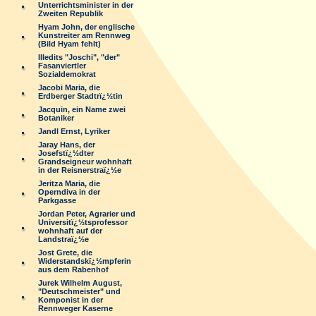
Unterrichtsminister in der
Zweiten Republik
Hyam John, der englische
Kunstreiter am Rennweg
(Bild Hyam fehlt)
Illedits "Joschi", "der"
Fasanviertler
Sozialdemokrat
Jacobi Maria, die
Erdberger Stadtrï¿½tin
Jacquin, ein Name zwei
Botaniker
Jandl Ernst, Lyriker
Jaray Hans, der
Josefstï¿½dter
Grandseigneur wohnhaft
in der Reisnerstraï¿½e
Jeritza Maria, die
Operndiva in der
Parkgasse
Jordan Peter, Agrarier und
Universitï¿½tsprofessor
wohnhaft auf der
Landstraï¿½e
Jost Grete, die
Widerstandskï¿½mpferin
aus dem Rabenhof
Jurek Wilhelm August,
"Deutschmeister" und
Komponist in der
Rennweger Kaserne