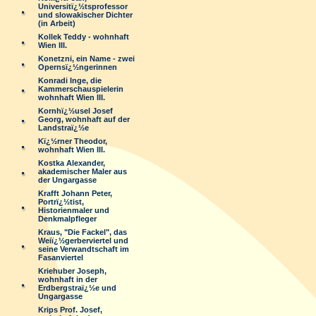
Universitï¿½tsprofessor
und slowakischer Dichter
(in Arbeit)
Kollek Teddy - wohnhaft
Wien III.
Konetzni, ein Name - zwei
Opernsï¿½ngerinnen
Konradi Inge, die
Kammerschauspielerin
wohnhaft Wien III.
Kornhï¿½usel Josef
Georg, wohnhaft auf der
Landstraï¿½e
Kï¿½rner Theodor,
wohnhaft Wien III.
Kostka Alexander,
akademischer Maler aus
der Ungargasse
Krafft Johann Peter,
Portrï¿½tist,
Historienmaler und
Denkmalpfleger
Kraus, "Die Fackel", das
Weiï¿½gerberviertel und
seine Verwandtschaft im
Fasanviertel
Kriehuber Joseph,
wohnhaft in der
Erdbergstraï¿½e und
Ungargasse
Krips Prof. Josef,