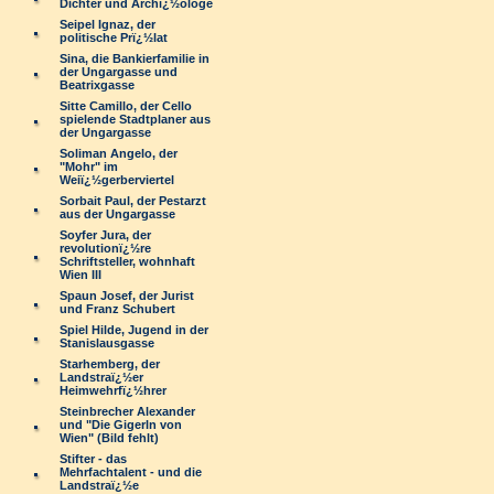
Dichter und Archï¿½ologe
Seipel Ignaz, der
politische Prï¿½lat
Sina, die Bankierfamilie in
der Ungargasse und
Beatrixgasse
Sitte Camillo, der Cello
spielende Stadtplaner aus
der Ungargasse
Soliman Angelo, der
"Mohr" im
Weiï¿½gerberviertel
Sorbait Paul, der Pestarzt
aus der Ungargasse
Soyfer Jura, der
revolutionï¿½re
Schriftsteller, wohnhaft
Wien III
Spaun Josef, der Jurist
und Franz Schubert
Spiel Hilde, Jugend in der
Stanislausgasse
Starhemberg, der
Landstraï¿½er
Heimwehrfï¿½hrer
Steinbrecher Alexander
und "Die Gigerln von
Wien" (Bild fehlt)
Stifter - das
Mehrfachtalent - und die
Landstraï¿½e