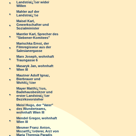
Landstraï¿½er wider
Willen
Mahler auf der
Landstraï¿½e
Maisel Karl,
Gewerkschafter und
Sozialminister
Mantler Karl, Sprecher des
"Siebener-Komitees"
Marischka Ernst, der
Filmregisseur aus der
Salesianergasse
Marx Joseph, wohnhaft
Traungasse 6
Masaryk Jan, wohnhaft
Wien III
Mautner Adolf Ignaz,
Bierbrauer und
Wohltï¿½ter
Mayer Matthï¿½us,
Badehausbesitzer und
erster Landstraï¿½er
Bezirksvorsteher
Meisl Hugo, der "Vater"
des Wunderteams,
wohnhaft Wien III
Mendel Gregor, wohnhaft
Wien III
Mesmer Franz Anton,
Mozartfï¿½rderer, Arzt von
Maria Theresia Paradis