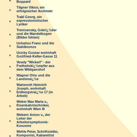
Boppard
Tilgner Viktor, ein
erfolgreicher Architekt
Trakl Georg, ein
expressionistischer
Lyriker
Trentsensky, Gebrï¿½der
und die Mandelbogen
(Bilder fehlen)
Uchatius Franz und die
Stahlbronze
Ucicky Gustav wohnhaft
Gottfried-Keller-Gasse 11
Vesely "Wickerl" - der
Freiheitskï¿½mpfer aus
dem Wildganshof
Wagner Otto und die
Landstraï¿½e
Watteroth Heinrich
Joseph, wohnhaft
Erdbergstraï¿½e 17 (in
Arbeit)
Weber Max Maria v.,
Eisenbahntechniker,
wohnhaft Wien III
Webern Anton v., der
Leiter der
Arbeitersymphonie-
Konzerte
Wehle Peter, Schriftsteller,
Komponist, Kabarettist