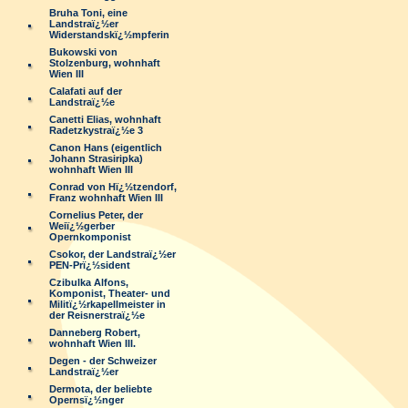
Bruha Toni, eine
Landstraï¿½er
Widerstandskï¿½mpferin
Bukowski von
Stolzenburg, wohnhaft
Wien III
Calafati auf der
Landstraï¿½e
Canetti Elias, wohnhaft
Radetzkystraï¿½e 3
Canon Hans (eigentlich
Johann Strasiripka)
wohnhaft Wien III
Conrad von Hï¿½tzendorf,
Franz wohnhaft Wien III
Cornelius Peter, der
Weiï¿½gerber
Opernkomponist
Csokor, der Landstraï¿½er
PEN-Prï¿½sident
Czibulka Alfons,
Komponist, Theater- und
Militï¿½rkapellmeister in
der Reisnerstraï¿½e
Danneberg Robert,
wohnhaft Wien III.
Degen - der Schweizer
Landstraï¿½er
Dermota, der beliebte
Opernsï¿½nger