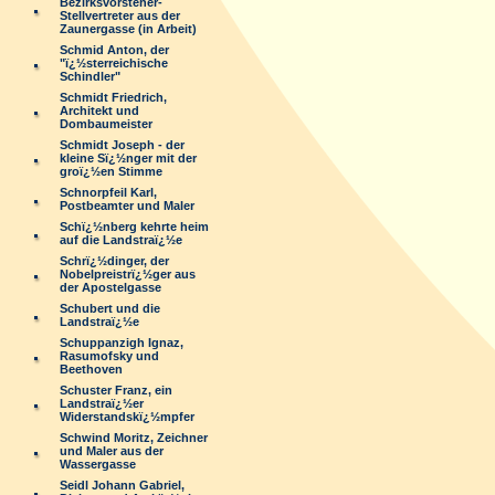
Bezirksvorsteher-
Stellvertreter aus der
Zaunergasse (in Arbeit)
Schmid Anton, der
"ï¿½sterreichische
Schindler"
Schmidt Friedrich,
Architekt und
Dombaumeister
Schmidt Joseph - der
kleine Sï¿½nger mit der
groï¿½en Stimme
Schnorpfeil Karl,
Postbeamter und Maler
Schï¿½nberg kehrte heim
auf die Landstraï¿½e
Schrï¿½dinger, der
Nobelpreistrï¿½ger aus
der Apostelgasse
Schubert und die
Landstraï¿½e
Schuppanzigh Ignaz,
Rasumofsky und
Beethoven
Schuster Franz, ein
Landstraï¿½er
Widerstandskï¿½mpfer
Schwind Moritz, Zeichner
und Maler aus der
Wassergasse
Seidl Johann Gabriel,