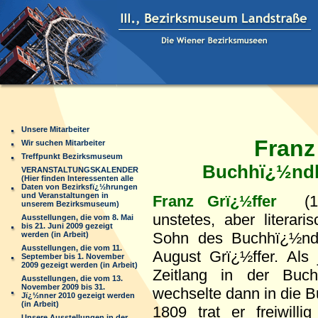
Unsere Mitarbeiter
Franz G
Wir suchen Mitarbeiter
Treffpunkt Bezirksmuseum
Buchhï¿½ndler u
VERANSTALTUNGSKALENDER
(Hier finden Interessenten alle
Daten von Bezirksfï¿½hrungen
und Veranstaltungen in
Franz Grï¿½ffer
(17
unserem Bezirksmuseum)
unstetes, aber literar
Ausstellungen, die vom 8. Mai
bis 21. Juni 2009 gezeigt
Sohn des Buchhï¿½ndler
werden (in Arbeit)
Ausstellungen, die vom 11.
August Grï¿½ffer. Als 
September bis 1. November
2009 gezeigt werden (in Arbeit)
Zeitlang in der Buc
Ausstellungen, die vom 13.
November 2009 bis 31.
wechselte dann in die B
Jï¿½nner 2010 gezeigt werden
(in Arbeit)
1809 trat er freiwill
Unsere Ausstellungen in der