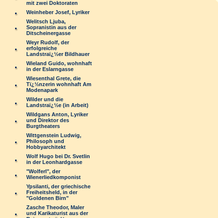
mit zwei Doktoraten
Weinheber Josef, Lyriker
Welitsch Ljuba,
Sopranistin aus der
Ditscheinergasse
Weyr Rudolf, der
erfolgreiche
Landstraï¿½er Bildhauer
Wieland Guido, wohnhaft
in der Eslarngasse
Wiesenthal Grete, die
Tï¿½nzerin wohnhaft Am
Modenapark
Wilder und die
Landstraï¿½e (in Arbeit)
Wildgans Anton, Lyriker
und Direktor des
Burgtheaters
Wittgenstein Ludwig,
Philosoph und
Hobbyarchitekt
Wolf Hugo bei Dr. Svetlin
in der Leonhardgasse
"Wolferl", der
Wienerliedkomponist
Ypsilanti, der griechische
Freiheitsheld, in der
"Goldenen Birn"
Zasche Theodor, Maler
und Karikaturist aus der