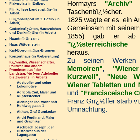
Hormayrs
"Archiv"
un
Fiakerplatz in Erdberg
Filmkulisse Landstraï¿½e (in
Taschenbï¿½cher.
Arbeit)
1825 wagte er es, ein An
Fuï¿½ballsport im 3. Bezirk (in
Arbeit)
Gemeinsam mit seine
Gedenkstï¿½tten, Hauszeichen
und Denkmï¿½ler (in Arbeit)
1855) gab er ab 
Hauptmï¿½nzamt
"ï¿½sterreichische
Haus Wittgenstein
Karl-Borromï¿½us-Brunnen
heraus.
Konzerthaus (in Vorbereitung)
Zu
seinen Werke
Kï¿½nstler, Wissenschafter,
Politiker und andere
Memoiren"
,
"Wiene
Prominente auf der
Landstraï¿½e (von Adelpoller
Kurzweil"
,
"Neue Wi
bis Zwerenz: in Arbeit)
Adelpoller und seine
Wiener Tabletten und 
Lokomotive
und
"Francisceische C
Agricola Carl, Maler und
Kupferstecher
Franz
Grï¿½ffer starb vï
Aichinger Ilse, wohnhaft
Hohlweggasse 1
Umnachtung.
Althan, Graf Gundacker
Andri Ferdinand, Maler
und Graphiker
Aschbach Joseph, der
Historiker aus der
Lagergasse