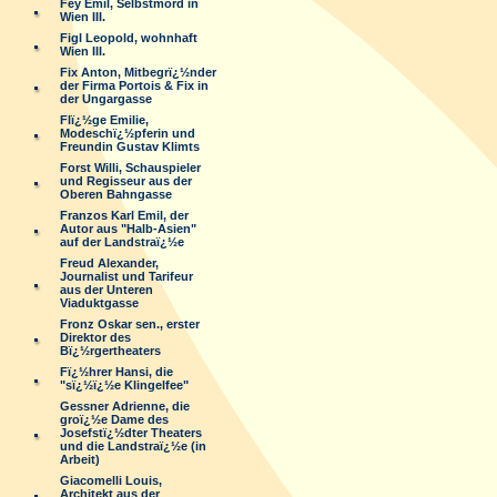
Fey Emil, Selbstmord in
Wien III.
Figl Leopold, wohnhaft
Wien III.
Fix Anton, Mitbegrï¿½nder
der Firma Portois & Fix in
der Ungargasse
Flï¿½ge Emilie,
Modeschï¿½pferin und
Freundin Gustav Klimts
Forst Willi, Schauspieler
und Regisseur aus der
Oberen Bahngasse
Franzos Karl Emil, der
Autor aus "Halb-Asien"
auf der Landstraï¿½e
Freud Alexander,
Journalist und Tarifeur
aus der Unteren
Viaduktgasse
Fronz Oskar sen., erster
Direktor des
Bï¿½rgertheaters
Fï¿½hrer Hansi, die
"sï¿½ï¿½e Klingelfee"
Gessner Adrienne, die
groï¿½e Dame des
Josefstï¿½dter Theaters
und die Landstraï¿½e (in
Arbeit)
Giacomelli Louis,
Architekt aus der