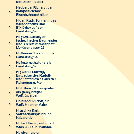
und Schriftsteller
Heuberger Richard, der
komponierende
Eisenbahntechniker
Hiden Rudi, Tormann des
Wunderteams und
Bï¿½cker auf der
Landstraï¿½e
Hlï¿½vka Josef, ein
tschechischer Baumeister
und Architekt, wohnhaft
Lï¿½wengasse 22
Hoffmann Josef und die
Landstraï¿½e
Hofmannsthal und die
Landstraï¿½e
Hï¿½hnel Ludwig,
Entdecker des Rudolf-
und Stefaniesees aus der
Reisnerstraï¿½e
Holt Hans, Schauspieler,
ein gebï¿½rtiger
Weiï¿½gerber
Holzinger Rudolf, ein
Weiï¿½gerber Maler
Hruschka Karl,
Volksschauspieler und
Kabarettist
Hubert Erwin, wohnhaft
Wien 3 und in Mallorca
Hurdes - erster