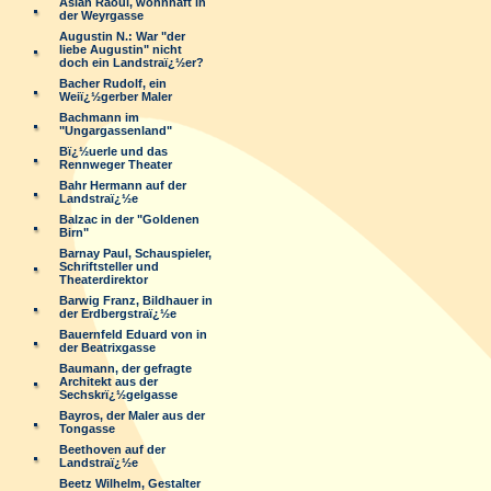
Aslan Raoul, wohnhaft in
der Weyrgasse
Augustin N.: War "der
liebe Augustin" nicht
doch ein Landstraï¿½er?
Bacher Rudolf, ein
Weiï¿½gerber Maler
Bachmann im
"Ungargassenland"
Bï¿½uerle und das
Rennweger Theater
Bahr Hermann auf der
Landstraï¿½e
Balzac in der "Goldenen
Birn"
Barnay Paul, Schauspieler,
Schriftsteller und
Theaterdirektor
Barwig Franz, Bildhauer in
der Erdbergstraï¿½e
Bauernfeld Eduard von in
der Beatrixgasse
Baumann, der gefragte
Architekt aus der
Sechskrï¿½gelgasse
Bayros, der Maler aus der
Tongasse
Beethoven auf der
Landstraï¿½e
Beetz Wilhelm, Gestalter