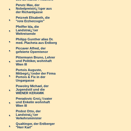
Perutz Max, der
Nobelpreistrï¿½ger aus
der Richardgasse
Petznek Elisabeth, die
"rote Erzherzogin"
Pfeiffer Ida, die
Landstraï¿½er
Weltreisende
Philipp Gunther alias Dr.
med. Placheta aus Erdberg
Piccaver Alfred, der
gefeierte Operntenor
Pittermann Bruno, Lehrer
und Politiker, wohnhaft
Wien III
Portois Auguste,
Mitbegrï¿½nder der Firma
Portois & Fix in der
Ungargasse
Powolny Michael, der
Jugendstil und die
WIENER KERAMIK
Preradovic Groï¿½vater
und Enkelin wohnhaft
Wien III
Probst Otto, der
Landstraï¿½er
Verkehrsminister
Qualtinger, der Erdberger
"Herr Karl"