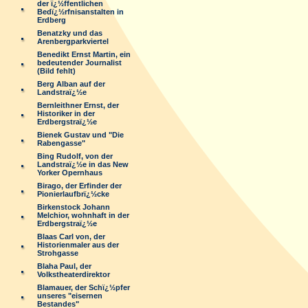
der ï¿½ffentlichen
Bedï¿½rfnisanstalten in
Erdberg
Benatzky und das
Arenbergparkviertel
Benedikt Ernst Martin, ein
bedeutender Journalist
(Bild fehlt)
Berg Alban auf der
Landstraï¿½e
Bernleithner Ernst, der
Historiker in der
Erdbergstraï¿½e
Bienek Gustav und "Die
Rabengasse"
Bing Rudolf, von der
Landstraï¿½e in das New
Yorker Opernhaus
Birago, der Erfinder der
Pionierlaufbrï¿½cke
Birkenstock Johann
Melchior, wohnhaft in der
Erdbergstraï¿½e
Blaas Carl von, der
Historienmaler aus der
Strohgasse
Blaha Paul, der
Volkstheaterdirektor
Blamauer, der Schï¿½pfer
unseres "eisernen
Bestandes"