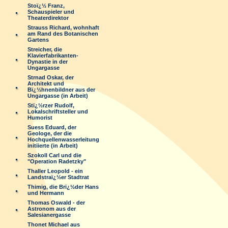
Stoï¿½ Franz,
Schauspieler und
Theaterdirektor
Strauss Richard, wohnhaft
am Rand des Botanischen
Gartens
Streicher, die
Klavierfabrikanten-
Dynastie in der
Ungargasse
Strnad Oskar, der
Architekt und
Bï¿½hnenbildner aus der
Ungargasse (in Arbeit)
Stï¿½rzer Rudolf,
Lokalschriftsteller und
Humorist
Suess Eduard, der
Geologe, der die
Hochquellenwasserleitung
initiierte (in Arbeit)
Szokoll Carl und die
"Operation Radetzky"
Thaller Leopold - ein
Landstraï¿½er Stadtrat
Thimig, die Brï¿½der Hans
und Hermann
Thomas Oswald - der
Astronom aus der
Salesianergasse
Thonet Michael aus