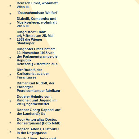
Deutsch Ernst, wohnhaft
Wien III.
"Deutschmeister-Wolferl"
Diabelli, Komponist und
Musikverleger, wohnhaft
Wien III.
Dingelstedt Franz
erï¿½ffnete am 25. Mai
1869 die Wiener
Staatsoper
Dinghofer Franz rief am
12. November 1918 von
der Parlamentsrampe die
Republik
Deutschï¿½sterreich aus
Dirr Rudolf, der
Karikaturist aus der
Fasangasse
Ditmar Karl Rudolf, der
Erdberger
Petroleumlampenfabrikant
Doderer Heimito von,
Kindheit und Jugend im
Weiï¿½gerberviertel
Donner Georg Raphael auf
der Landstraï¿½e
Door Anton alias Doctor,
Konzertpianist (Foto fehlt)
Dopsch Alfons, Historiker
in der Ungargasse
Drach Albert, Jurist und