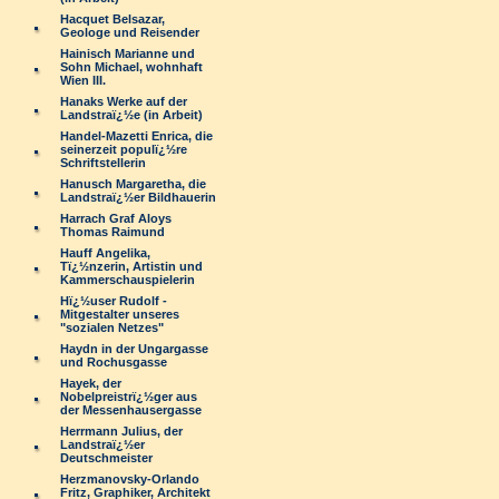
Hacquet Belsazar,
Geologe und Reisender
Hainisch Marianne und
Sohn Michael, wohnhaft
Wien III.
Hanaks Werke auf der
Landstraï¿½e (in Arbeit)
Handel-Mazetti Enrica, die
seinerzeit populï¿½re
Schriftstellerin
Hanusch Margaretha, die
Landstraï¿½er Bildhauerin
Harrach Graf Aloys
Thomas Raimund
Hauff Angelika,
Tï¿½nzerin, Artistin und
Kammerschauspielerin
Hï¿½user Rudolf -
Mitgestalter unseres
"sozialen Netzes"
Haydn in der Ungargasse
und Rochusgasse
Hayek, der
Nobelpreistrï¿½ger aus
der Messenhausergasse
Herrmann Julius, der
Landstraï¿½er
Deutschmeister
Herzmanovsky-Orlando
Fritz, Graphiker, Architekt