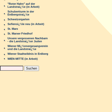
"Roter Hahn" auf der
Landstraï¿½e (in Arbeit)
Schubertturm in der
Erdbergstraï¿½e
Schweizergarten
Sofiensï¿½le neu (in Arbeit)
St. Marx
St. Marxer Friedhof
Unsere vergessenen Nachbarn
- die Landstraï¿½er Juden
Wiener Mï¿½nnergesangverein
und die Landstraï¿½e
Wiener Stadtwildnis in Erdberg
WIEN-MITTE (in Arbeit)