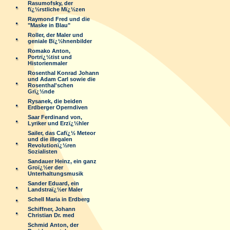
Rasumofsky, der
fï¿½rstliche Mï¿½zen
Raymond Fred und die
"Maske in Blau"
Roller, der Maler und
geniale Bï¿½hnenbilder
Romako Anton,
Portrï¿½tist und
Historienmaler
Rosenthal Konrad Johann
und Adam Carl sowie die
Rosenthal'schen
Grï¿½nde
Rysanek, die beiden
Erdberger Operndiven
Saar Ferdinand von,
Lyriker und Erzï¿½hler
Sailer, das Cafï¿½ Meteor
und die illegalen
Revolutionï¿½ren
Sozialisten
Sandauer Heinz, ein ganz
Groï¿½er der
Unterhaltungsmusik
Sander Eduard, ein
Landstraï¿½er Maler
Schell Maria in Erdberg
Schiffner, Johann
Christian Dr. med
Schmid Anton, der