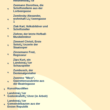
Reisnerstraï¿½e
Zeemann Dorothea, die
Schriftstellerin aus der
Lorbeergasse
Zemlinsky Alexander,
wohnhaft Lï¿½wengasse
1
Ziak Karl, Volksbildner und
Schriftsteller
Ziehrer, der letzte Hofball-
Musikdirektor
Zimmerl Christl, Erste
Solotï¿½nzerin der
Staatsoper
Zinnemann Fred,
Regisseur
Zips Kurt, ein
Landstraï¿½er
Schauspieler
Zumbusch, der
Denkmalgestalter
Zwerenz "Mizzi",
Operettensoubrette aus
der Beatrixgasse
KunstHausWien
Landstraï¿½er
Gedenktafelfï¿½hrer (in Arbeit)
Landstraï¿½er
Gemeindebauten aus der
Ersten Republik