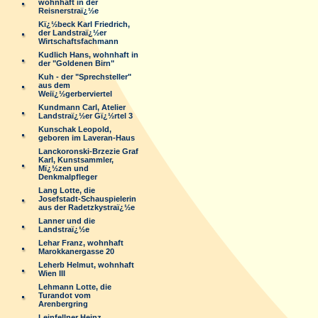
wohnhaft in der
Reisnerstraï¿½e
Kï¿½beck Karl Friedrich,
der Landstraï¿½er
Wirtschaftsfachmann
Kudlich Hans, wohnhaft in
der "Goldenen Birn"
Kuh - der "Sprechsteller"
aus dem
Weiï¿½gerberviertel
Kundmann Carl, Atelier
Landstraï¿½er Gï¿½rtel 3
Kunschak Leopold,
geboren im Laveran-Haus
Lanckoronski-Brzezie Graf
Karl, Kunstsammler,
Mï¿½zen und
Denkmalpfleger
Lang Lotte, die
Josefstadt-Schauspielerin
aus der Radetzkystraï¿½e
Lanner und die
Landstraï¿½e
Lehar Franz, wohnhaft
Marokkanergasse 20
Leherb Helmut, wohnhaft
Wien III
Lehmann Lotte, die
Turandot vom
Arenbergring
Leinfellner Heinz,