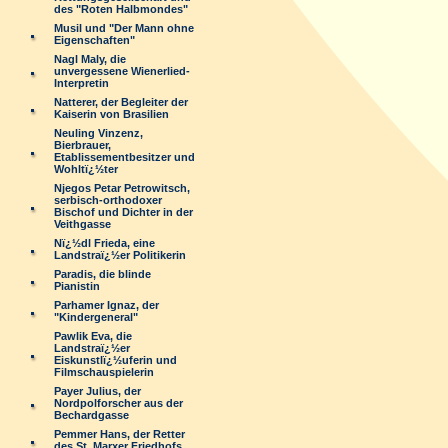
des "Roten Halbmondes"
Musil und "Der Mann ohne
Eigenschaften"
Nagl Maly, die
unvergessene Wienerlied-
Interpretin
Natterer, der Begleiter der
Kaiserin von Brasilien
Neuling Vinzenz,
Bierbrauer,
Etablissementbesitzer und
Wohltï¿½ter
Njegos Petar Petrowitsch,
serbisch-orthodoxer
Bischof und Dichter in der
Veithgasse
Nï¿½dl Frieda, eine
Landstraï¿½er Politikerin
Paradis, die blinde
Pianistin
Parhamer Ignaz, der
"Kindergeneral"
Pawlik Eva, die
Landstraï¿½er
Eiskunstlï¿½uferin und
Filmschauspielerin
Payer Julius, der
Nordpolforscher aus der
Bechardgasse
Pemmer Hans, der Retter
des St. Marxer Friedhofs