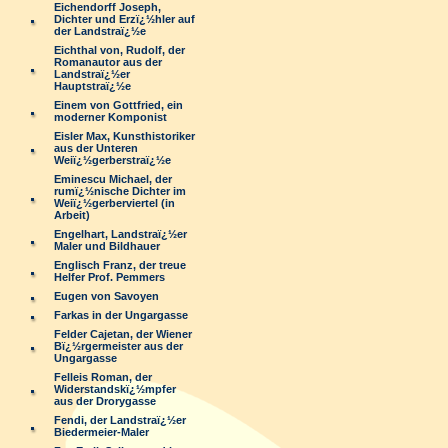
Eichendorff Joseph,
Dichter und Erzï¿½hler auf
der Landstraï¿½e
Eichthal von, Rudolf, der
Romanautor aus der
Landstraï¿½er
Hauptstraï¿½e
Einem von Gottfried, ein
moderner Komponist
Eisler Max, Kunsthistoriker
aus der Unteren
Weiï¿½gerberstraï¿½e
Eminescu Michael, der
rumï¿½nische Dichter im
Weiï¿½gerberviertel (in
Arbeit)
Engelhart, Landstraï¿½er
Maler und Bildhauer
Englisch Franz, der treue
Helfer Prof. Pemmers
Eugen von Savoyen
Farkas in der Ungargasse
Felder Cajetan, der Wiener
Bï¿½rgermeister aus der
Ungargasse
Felleis Roman, der
Widerstandskï¿½mpfer
aus der Drorygasse
Fendi, der Landstraï¿½er
Biedermeier-Maler