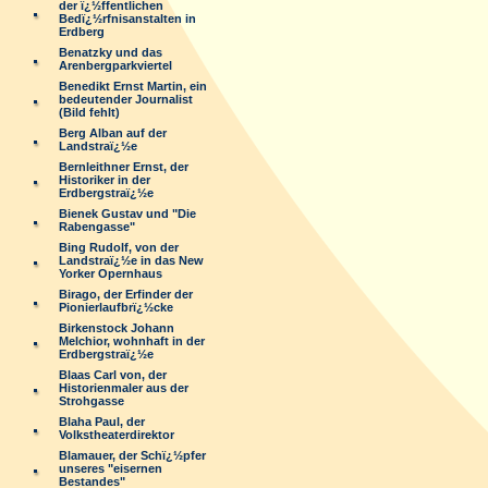
der ï¿½ffentlichen
Bedï¿½rfnisanstalten in
Erdberg
Benatzky und das
Arenbergparkviertel
Benedikt Ernst Martin, ein
bedeutender Journalist
(Bild fehlt)
Berg Alban auf der
Landstraï¿½e
Bernleithner Ernst, der
Historiker in der
Erdbergstraï¿½e
Bienek Gustav und "Die
Rabengasse"
Bing Rudolf, von der
Landstraï¿½e in das New
Yorker Opernhaus
Birago, der Erfinder der
Pionierlaufbrï¿½cke
Birkenstock Johann
Melchior, wohnhaft in der
Erdbergstraï¿½e
Blaas Carl von, der
Historienmaler aus der
Strohgasse
Blaha Paul, der
Volkstheaterdirektor
Blamauer, der Schï¿½pfer
unseres "eisernen
Bestandes"