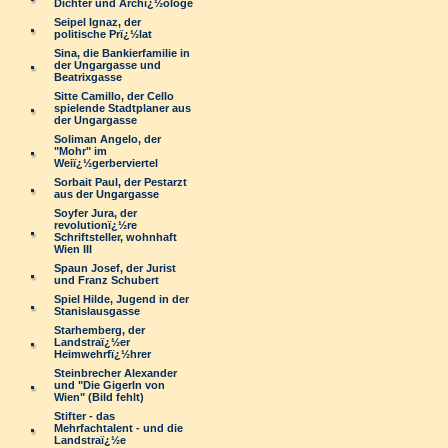
Dichter und Archï¿½ologe
Seipel Ignaz, der
politische Prï¿½lat
Sina, die Bankierfamilie in
der Ungargasse und
Beatrixgasse
Sitte Camillo, der Cello
spielende Stadtplaner aus
der Ungargasse
Soliman Angelo, der
"Mohr" im
Weiï¿½gerberviertel
Sorbait Paul, der Pestarzt
aus der Ungargasse
Soyfer Jura, der
revolutionï¿½re
Schriftsteller, wohnhaft
Wien III
Spaun Josef, der Jurist
und Franz Schubert
Spiel Hilde, Jugend in der
Stanislausgasse
Starhemberg, der
Landstraï¿½er
Heimwehrfï¿½hrer
Steinbrecher Alexander
und "Die Gigerln von
Wien" (Bild fehlt)
Stifter - das
Mehrfachtalent - und die
Landstraï¿½e