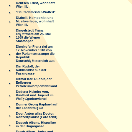
Deutsch Ernst, wohnhaft
Wien III.
"Deutschmeister-Wolferl"
Diabelli, Komponist und
Musikverleger, wohnhaft
Wien III.
Dingelstedt Franz
erï¿½ffnete am 25. Mai
1869 die Wiener
Staatsoper
Dinghofer Franz rief am
12. November 1918 von
der Parlamentsrampe die
Republik
Deutschï¿½sterreich aus
Dirr Rudolf, der
Karikaturist aus der
Fasangasse
Ditmar Karl Rudolf, der
Erdberger
Petroleumlampenfabrikant
Doderer Heimito von,
Kindheit und Jugend im
Weiï¿½gerberviertel
Donner Georg Raphael auf
der Landstraï¿½e
Door Anton alias Doctor,
Konzertpianist (Foto fehlt)
Dopsch Alfons, Historiker
in der Ungargasse
Drach Albert, Jurist und