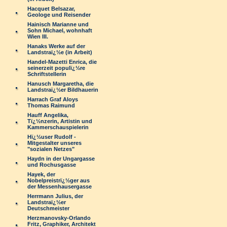
Hacquet Belsazar,
Geologe und Reisender
Hainisch Marianne und
Sohn Michael, wohnhaft
Wien III.
Hanaks Werke auf der
Landstraï¿½e (in Arbeit)
Handel-Mazetti Enrica, die
seinerzeit populï¿½re
Schriftstellerin
Hanusch Margaretha, die
Landstraï¿½er Bildhauerin
Harrach Graf Aloys
Thomas Raimund
Hauff Angelika,
Tï¿½nzerin, Artistin und
Kammerschauspielerin
Hï¿½user Rudolf -
Mitgestalter unseres
"sozialen Netzes"
Haydn in der Ungargasse
und Rochusgasse
Hayek, der
Nobelpreistrï¿½ger aus
der Messenhausergasse
Herrmann Julius, der
Landstraï¿½er
Deutschmeister
Herzmanovsky-Orlando
Fritz, Graphiker, Architekt