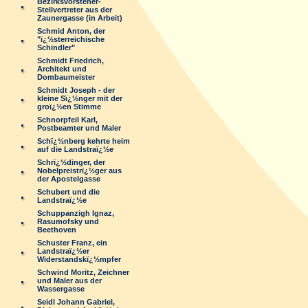
Bezirksvorsteher-
Stellvertreter aus der
Zaunergasse (in Arbeit)
Schmid Anton, der
"ï¿½sterreichische
Schindler"
Schmidt Friedrich,
Architekt und
Dombaumeister
Schmidt Joseph - der
kleine Sï¿½nger mit der
groï¿½en Stimme
Schnorpfeil Karl,
Postbeamter und Maler
Schï¿½nberg kehrte heim
auf die Landstraï¿½e
Schrï¿½dinger, der
Nobelpreistrï¿½ger aus
der Apostelgasse
Schubert und die
Landstraï¿½e
Schuppanzigh Ignaz,
Rasumofsky und
Beethoven
Schuster Franz, ein
Landstraï¿½er
Widerstandskï¿½mpfer
Schwind Moritz, Zeichner
und Maler aus der
Wassergasse
Seidl Johann Gabriel,