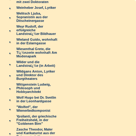
mit zwei Doktoraten
Weinheber Josef, Lyriker
Welitsch Ljuba,
Sopranistin aus der
Ditscheinergasse
Weyr Rudolf, der
erfolgreiche
Landstraï¿½er Bildhauer
Wieland Guido, wohnhaft
in der Eslarngasse
Wiesenthal Grete, die
Tï¿½nzerin wohnhaft Am
Modenapark
Wilder und die
Landstraï¿½e (in Arbeit)
Wildgans Anton, Lyriker
und Direktor des
Burgtheaters
Wittgenstein Ludwig,
Philosoph und
Hobbyarchitekt
Wolf Hugo bei Dr. Svetlin
in der Leonhardgasse
"Wolferl", der
Wienerliedkomponist
Ypsilanti, der griechische
Freiheitsheld, in der
"Goldenen Birn"
Zasche Theodor, Maler
und Karikaturist aus der