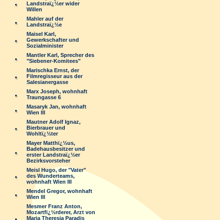
Landstraï¿½er wider
Willen
Mahler auf der
Landstraï¿½e
Maisel Karl,
Gewerkschafter und
Sozialminister
Mantler Karl, Sprecher des
"Siebener-Komitees"
Marischka Ernst, der
Filmregisseur aus der
Salesianergasse
Marx Joseph, wohnhaft
Traungasse 6
Masaryk Jan, wohnhaft
Wien III
Mautner Adolf Ignaz,
Bierbrauer und
Wohltï¿½ter
Mayer Matthï¿½us,
Badehausbesitzer und
erster Landstraï¿½er
Bezirksvorsteher
Meisl Hugo, der "Vater"
des Wunderteams,
wohnhaft Wien III
Mendel Gregor, wohnhaft
Wien III
Mesmer Franz Anton,
Mozartfï¿½rderer, Arzt von
Maria Theresia Paradis