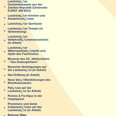
Landstraï¿½er
Gemeindebauten aus der
Zweiten Republik (Unterseite
KUNST AM BAU)
Landstraï¿½er Kirchen und
Andachtsstï¿½tten
Landstraï¿½er Sportasse
Landstraï¿½er Theater (in
Vorbereitung)
Landstraï¿½er
Verkehrsflï¿½chenverzeichnis
(in Arbeit)
Landstraï¿½er
Widerstandskï¿½mpfer und
Opfer des Faschismus
Museum des XX. Jahrhunderts
- "das Zwanzgerhaus"
Musische Vereinigungen auf
der Landstraï¿½e (in Arbeit)
Neu-Erdberg (in Arbeit)
Neue Verï¿½ffentlichungen des
Bezirksmuseums
Palï¿½ste auf der
Landstraï¿½e (in Arbeit)
Portois & Fix-Haus in der
Ungargasse
Prominenz und deren
Gedenkstï¿½tten auf der
Landstraï¿½e (in Arbeit)
Rettung Wien