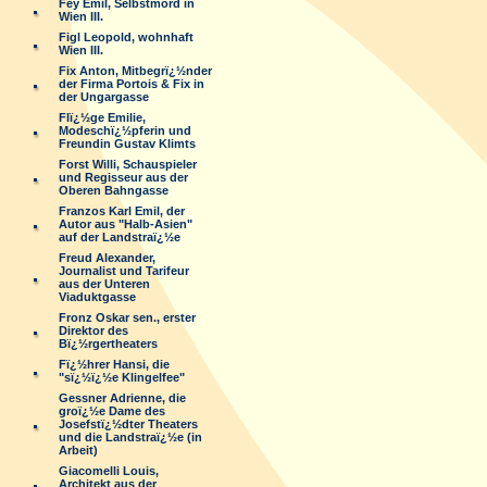
Fey Emil, Selbstmord in
Wien III.
Figl Leopold, wohnhaft
Wien III.
Fix Anton, Mitbegrï¿½nder
der Firma Portois & Fix in
der Ungargasse
Flï¿½ge Emilie,
Modeschï¿½pferin und
Freundin Gustav Klimts
Forst Willi, Schauspieler
und Regisseur aus der
Oberen Bahngasse
Franzos Karl Emil, der
Autor aus "Halb-Asien"
auf der Landstraï¿½e
Freud Alexander,
Journalist und Tarifeur
aus der Unteren
Viaduktgasse
Fronz Oskar sen., erster
Direktor des
Bï¿½rgertheaters
Fï¿½hrer Hansi, die
"sï¿½ï¿½e Klingelfee"
Gessner Adrienne, die
groï¿½e Dame des
Josefstï¿½dter Theaters
und die Landstraï¿½e (in
Arbeit)
Giacomelli Louis,
Architekt aus der