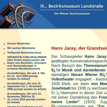
Unsere Mitarbeiter
Hans Jaray, der Grandse
Wir suchen Mitarbeiter
Treffpunkt Bezirksmuseum
Der Schauspieler
Hans Jaray
VERANSTALTUNGSKALENDER
(Hier finden Interessenten alle
gepflegten Konversationssprache
Daten von Bezirksfï¿½hrungen
Nach Besuch des
Theresianu
und Veranstaltungen in
unserem Bezirksmuseum)
fï¿½r Musik und darstellende
Ausstellungen, die vom 8. Mai
damaligen
Neuen Wiener Bï¿
bis 21. Juni 2009 gezeigt
Volkstheater
engagiert - klassi
werden (in Arbeit)
1930 blieb, um dann
von Max
Ausstellungen, die vom 11.
September bis 1. November
Josefstadt
bis 1938 zu wechsel
2009 gezeigt werden (in Arbeit)
Er ï¿½bernahm in dieser Zeit za
Ausstellungen, die vom 13.
November 2009 bis 31.
mit seiner Darstellung des
Fran
Jï¿½nner 2010 gezeigt werden
meine Lieder"
(1933). Zugl
(in Arbeit)
Bï¿½hnenlustspiele wie
"Ein 
Unsere Ausstellungen in der