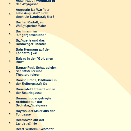
Aslan Raoul, wohnhaft in
der Weyrgasse
Augustin N.: War "der
liebe Augustin" nicht
doch ein Landstraï¿½er?
Bacher Rudolf, ein
Weiï¿½gerber Maler
Bachmann im
"Ungargassenland"
Bï¿½uerle und das
Rennweger Theater
Bahr Hermann auf der
Landstraï¿½e
Balzac in der "Goldenen
Birn"
Barnay Paul, Schauspieler,
Schriftsteller und
Theaterdirektor
Barwig Franz, Bildhauer in
der Erdbergstraï¿½e
Bauernfeld Eduard von in
der Beatrixgasse
Baumann, der gefragte
Architekt aus der
Sechskrï¿½gelgasse
Bayros, der Maler aus der
Tongasse
Beethoven auf der
Landstraï¿½e
Beetz Wilhelm, Gestalter