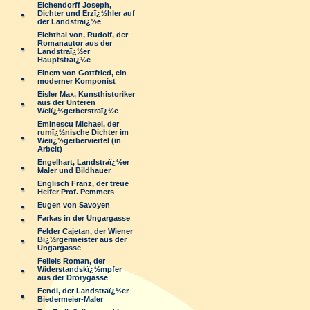
Eichendorff Joseph,
Dichter und Erzï¿½hler auf
der Landstraï¿½e
Eichthal von, Rudolf, der
Romanautor aus der
Landstraï¿½er
Hauptstraï¿½e
Einem von Gottfried, ein
moderner Komponist
Eisler Max, Kunsthistoriker
aus der Unteren
Weiï¿½gerberstraï¿½e
Eminescu Michael, der
rumï¿½nische Dichter im
Weiï¿½gerberviertel (in
Arbeit)
Engelhart, Landstraï¿½er
Maler und Bildhauer
Englisch Franz, der treue
Helfer Prof. Pemmers
Eugen von Savoyen
Farkas in der Ungargasse
Felder Cajetan, der Wiener
Bï¿½rgermeister aus der
Ungargasse
Felleis Roman, der
Widerstandskï¿½mpfer
aus der Drorygasse
Fendi, der Landstraï¿½er
Biedermeier-Maler