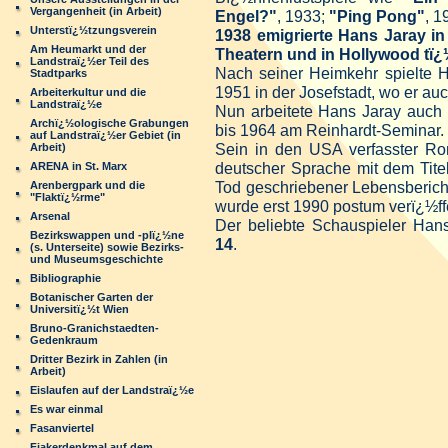
Vergangenheit (in Arbeit)
Engel?"
, 1933;
"Ping Pong"
, 1
Unterstï¿½tzungsverein
1938 emigrierte Hans Jaray i
Am Heumarkt und der
Theatern und in Hollywood tï¿
Landstraï¿½er Teil des
Nach seiner Heimkehr spielte 
Stadtparks
1951 in der Josefstadt, wo er auc
Arbeiterkultur und die
Landstraï¿½e
Nun arbeitete Hans Jaray auch 
Archï¿½ologische Grabungen
bis 1964 am Reinhardt-Seminar.
auf Landstraï¿½er Gebiet (in
Sein in den USA verfasster R
Arbeit)
deutscher Sprache mit dem Tite
ARENA in St. Marx
Tod geschriebener Lebensberic
Arenbergpark und die
"Flaktï¿½rme"
wurde erst 1990 postum verï¿½ffe
Arsenal
Der beliebte Schauspieler Ha
Bezirkswappen und -plï¿½ne
14
.
(s. Unterseite) sowie Bezirks-
und Museumsgeschichte
Bibliographie
Botanischer Garten der
Universitï¿½t Wien
Bruno-Granichstaedten-
Gedenkraum
Dritter Bezirk in Zahlen (in
Arbeit)
Eislaufen auf der Landstraï¿½e
Es war einmal
Fasanviertel
Fiakerdenkmal auf dem