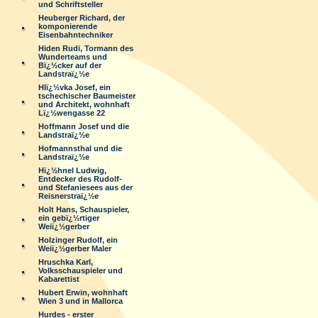
und Schriftsteller
Heuberger Richard, der
komponierende
Eisenbahntechniker
Hiden Rudi, Tormann des
Wunderteams und
Bï¿½cker auf der
Landstraï¿½e
Hlï¿½vka Josef, ein
tschechischer Baumeister
und Architekt, wohnhaft
Lï¿½wengasse 22
Hoffmann Josef und die
Landstraï¿½e
Hofmannsthal und die
Landstraï¿½e
Hï¿½hnel Ludwig,
Entdecker des Rudolf-
und Stefaniesees aus der
Reisnerstraï¿½e
Holt Hans, Schauspieler,
ein gebï¿½rtiger
Weiï¿½gerber
Holzinger Rudolf, ein
Weiï¿½gerber Maler
Hruschka Karl,
Volksschauspieler und
Kabarettist
Hubert Erwin, wohnhaft
Wien 3 und in Mallorca
Hurdes - erster