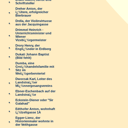
Schriftsteller
Dreher Anton, der
ï¿½ltere, erfolgreicher
Bierbrauer
Drdla, der Violinvirtuose
aus der Jacquingasse
Drimmel Heinrich -
Unterrichtsminister und
Wiener
Vizebï¿½rgermeister
Drory Henry, der
Englï¿½nder in Erdberg
Dukati Johann Baptist
(Bild fehlt)
Dumba, eine
Groï¿½handelsfamilie mit
Sitz im
Weiï¿½gerberviertel
Dworzak Karl, Leiter des
Landstraï¿½er
Mï¿½nnergesangvereins
Ebner-Eschenbach auf der
Landstraï¿½e
Eckstein-Diener oder "Sir
Galahad"
Edthofer Anton, wohnhaft
ï¿½lzeltgasse 1A
Egger-Lienz, der
Historienmaler wohnte in
der Veithgasse