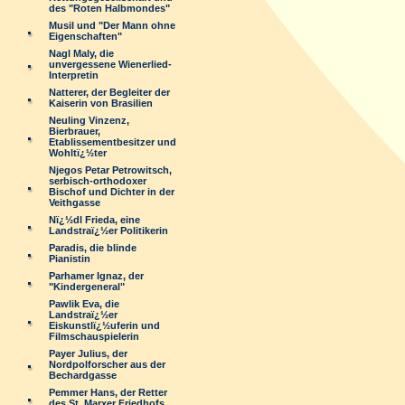
des "Roten Halbmondes"
Musil und "Der Mann ohne
Eigenschaften"
Nagl Maly, die
unvergessene Wienerlied-
Interpretin
Natterer, der Begleiter der
Kaiserin von Brasilien
Neuling Vinzenz,
Bierbrauer,
Etablissementbesitzer und
Wohltï¿½ter
Njegos Petar Petrowitsch,
serbisch-orthodoxer
Bischof und Dichter in der
Veithgasse
Nï¿½dl Frieda, eine
Landstraï¿½er Politikerin
Paradis, die blinde
Pianistin
Parhamer Ignaz, der
"Kindergeneral"
Pawlik Eva, die
Landstraï¿½er
Eiskunstlï¿½uferin und
Filmschauspielerin
Payer Julius, der
Nordpolforscher aus der
Bechardgasse
Pemmer Hans, der Retter
des St. Marxer Friedhofs