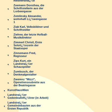
Reisnerstraï¿½e
Zeemann Dorothea, die
Schriftstellerin aus der
Lorbeergasse
Zemlinsky Alexander,
wohnhaft Lï¿½wengasse
1
Ziak Karl, Volksbildner und
Schriftsteller
Ziehrer, der letzte Hofball-
Musikdirektor
Zimmerl Christl, Erste
Solotï¿½nzerin der
Staatsoper
Zinnemann Fred,
Regisseur
Zips Kurt, ein
Landstraï¿½er
Schauspieler
Zumbusch, der
Denkmalgestalter
Zwerenz "Mizzi",
Operettensoubrette aus
der Beatrixgasse
KunstHausWien
Landstraï¿½er
Gedenktafelfï¿½hrer (in Arbeit)
Landstraï¿½er
Gemeindebauten aus der
Ersten Republik