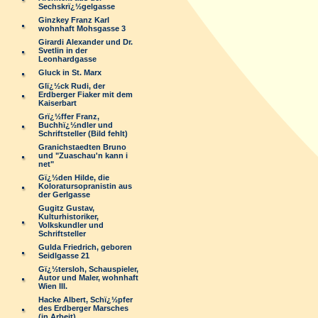
Sechskrï¿½gelgasse
Ginzkey Franz Karl
wohnhaft Mohsgasse 3
Girardi Alexander und Dr.
Svetlin in der
Leonhardgasse
Gluck in St. Marx
Glï¿½ck Rudi, der
Erdberger Fiaker mit dem
Kaiserbart
Grï¿½ffer Franz,
Buchhï¿½ndler und
Schriftsteller (Bild fehlt)
Granichstaedten Bruno
und "Zuaschau'n kann i
net"
Gï¿½den Hilde, die
Koloratursopranistin aus
der Gerlgasse
Gugitz Gustav,
Kulturhistoriker,
Volkskundler und
Schriftsteller
Gulda Friedrich, geboren
Seidlgasse 21
Gï¿½tersloh, Schauspieler,
Autor und Maler, wohnhaft
Wien III.
Hacke Albert, Schï¿½pfer
des Erdberger Marsches
(in Arbeit)