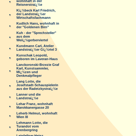
wohnhaft in der
Reisnerstraï¿½e
Kï¿½beck Karl Friedrich,
der Landstraï¿½er
Wirtschaftsfachmann
Kudlich Hans, wohnhaft in
der "Goldenen Birn"
Kuh - der "Sprechsteller"
aus dem
Weiï¿½gerberviertel
Kundmann Carl, Atelier
Landstraï¿½er Gï¿½rtel 3
Kunschak Leopold,
geboren im Laveran-Haus
Lanckoronski-Brzezie Graf
Karl, Kunstsammler,
Mï¿½zen und
Denkmalpfleger
Lang Lotte, die
Josefstadt-Schauspielerin
aus der Radetzkystraï¿½e
Lanner und die
Landstraï¿½e
Lehar Franz, wohnhaft
Marokkanergasse 20
Leherb Helmut, wohnhaft
Wien III
Lehmann Lotte, die
Turandot vom
Arenbergring
Leinfellner Heinz,