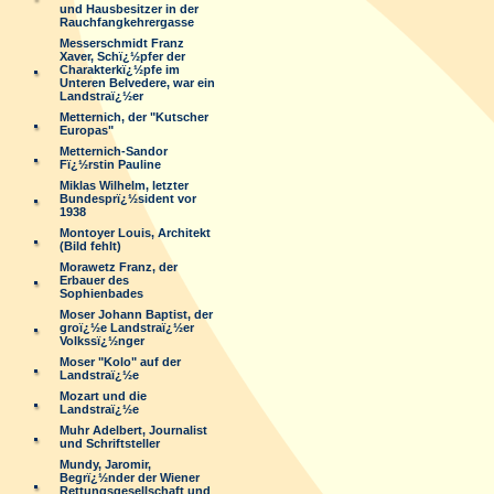
und Hausbesitzer in der
Rauchfangkehrergasse
Messerschmidt Franz
Xaver, Schï¿½pfer der
Charakterkï¿½pfe im
Unteren Belvedere, war ein
Landstraï¿½er
Metternich, der "Kutscher
Europas"
Metternich-Sandor
Fï¿½rstin Pauline
Miklas Wilhelm, letzter
Bundesprï¿½sident vor
1938
Montoyer Louis, Architekt
(Bild fehlt)
Morawetz Franz, der
Erbauer des
Sophienbades
Moser Johann Baptist, der
groï¿½e Landstraï¿½er
Volkssï¿½nger
Moser "Kolo" auf der
Landstraï¿½e
Mozart und die
Landstraï¿½e
Muhr Adelbert, Journalist
und Schriftsteller
Mundy, Jaromir,
Begrï¿½nder der Wiener
Rettungsgesellschaft und