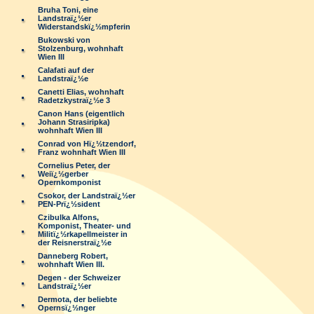
Bruha Toni, eine
Landstraï¿½er
Widerstandskï¿½mpferin
Bukowski von
Stolzenburg, wohnhaft
Wien III
Calafati auf der
Landstraï¿½e
Canetti Elias, wohnhaft
Radetzkystraï¿½e 3
Canon Hans (eigentlich
Johann Strasiripka)
wohnhaft Wien III
Conrad von Hï¿½tzendorf,
Franz wohnhaft Wien III
Cornelius Peter, der
Weiï¿½gerber
Opernkomponist
Csokor, der Landstraï¿½er
PEN-Prï¿½sident
Czibulka Alfons,
Komponist, Theater- und
Militï¿½rkapellmeister in
der Reisnerstraï¿½e
Danneberg Robert,
wohnhaft Wien III.
Degen - der Schweizer
Landstraï¿½er
Dermota, der beliebte
Opernsï¿½nger