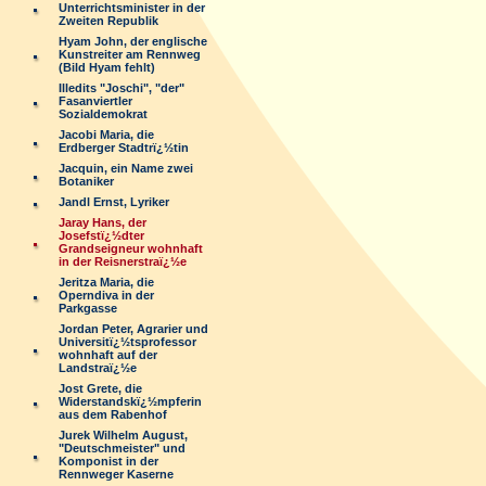
Unterrichtsminister in der
Zweiten Republik
Hyam John, der englische
Kunstreiter am Rennweg
(Bild Hyam fehlt)
Illedits "Joschi", "der"
Fasanviertler
Sozialdemokrat
Jacobi Maria, die
Erdberger Stadtrï¿½tin
Jacquin, ein Name zwei
Botaniker
Jandl Ernst, Lyriker
Jaray Hans, der
Josefstï¿½dter
Grandseigneur wohnhaft
in der Reisnerstraï¿½e
Jeritza Maria, die
Operndiva in der
Parkgasse
Jordan Peter, Agrarier und
Universitï¿½tsprofessor
wohnhaft auf der
Landstraï¿½e
Jost Grete, die
Widerstandskï¿½mpferin
aus dem Rabenhof
Jurek Wilhelm August,
"Deutschmeister" und
Komponist in der
Rennweger Kaserne