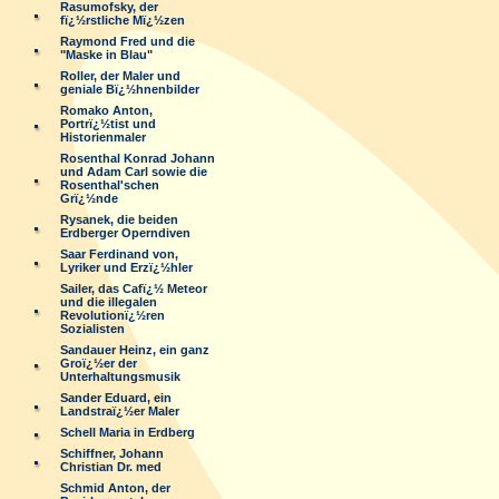
Rasumofsky, der
fï¿½rstliche Mï¿½zen
Raymond Fred und die
"Maske in Blau"
Roller, der Maler und
geniale Bï¿½hnenbilder
Romako Anton,
Portrï¿½tist und
Historienmaler
Rosenthal Konrad Johann
und Adam Carl sowie die
Rosenthal'schen
Grï¿½nde
Rysanek, die beiden
Erdberger Operndiven
Saar Ferdinand von,
Lyriker und Erzï¿½hler
Sailer, das Cafï¿½ Meteor
und die illegalen
Revolutionï¿½ren
Sozialisten
Sandauer Heinz, ein ganz
Groï¿½er der
Unterhaltungsmusik
Sander Eduard, ein
Landstraï¿½er Maler
Schell Maria in Erdberg
Schiffner, Johann
Christian Dr. med
Schmid Anton, der