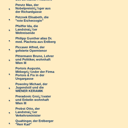
Perutz Max, der
Nobelpreistrï¿½ger aus
der Richardgasse
Petznek Elisabeth, die
"rote Erzherzogin"
Pfeiffer Ida, die
Landstraï¿½er
Weltreisende
Philipp Gunther alias Dr.
med. Placheta aus Erdberg
Piccaver Alfred, der
gefeierte Operntenor
Pittermann Bruno, Lehrer
und Politiker, wohnhaft
Wien III
Portois Auguste,
Mitbegrï¿½nder der Firma
Portois & Fix in der
Ungargasse
Powolny Michael, der
Jugendstil und die
WIENER KERAMIK
Preradovic Groï¿½vater
und Enkelin wohnhaft
Wien III
Probst Otto, der
Landstraï¿½er
Verkehrsminister
Qualtinger, der Erdberger
"Herr Karl"