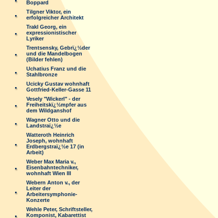
Boppard
Tilgner Viktor, ein
erfolgreicher Architekt
Trakl Georg, ein
expressionistischer
Lyriker
Trentsensky, Gebrï¿½der
und die Mandelbogen
(Bilder fehlen)
Uchatius Franz und die
Stahlbronze
Ucicky Gustav wohnhaft
Gottfried-Keller-Gasse 11
Vesely "Wickerl" - der
Freiheitskï¿½mpfer aus
dem Wildganshof
Wagner Otto und die
Landstraï¿½e
Watteroth Heinrich
Joseph, wohnhaft
Erdbergstraï¿½e 17 (in
Arbeit)
Weber Max Maria v.,
Eisenbahntechniker,
wohnhaft Wien III
Webern Anton v., der
Leiter der
Arbeitersymphonie-
Konzerte
Wehle Peter, Schriftsteller,
Komponist, Kabarettist