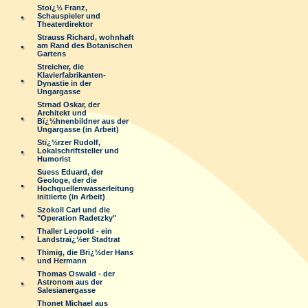
Stoï¿½ Franz,
Schauspieler und
Theaterdirektor
Strauss Richard, wohnhaft
am Rand des Botanischen
Gartens
Streicher, die
Klavierfabrikanten-
Dynastie in der
Ungargasse
Strnad Oskar, der
Architekt und
Bï¿½hnenbildner aus der
Ungargasse (in Arbeit)
Stï¿½rzer Rudolf,
Lokalschriftsteller und
Humorist
Suess Eduard, der
Geologe, der die
Hochquellenwasserleitung
initiierte (in Arbeit)
Szokoll Carl und die
"Operation Radetzky"
Thaller Leopold - ein
Landstraï¿½er Stadtrat
Thimig, die Brï¿½der Hans
und Hermann
Thomas Oswald - der
Astronom aus der
Salesianergasse
Thonet Michael aus