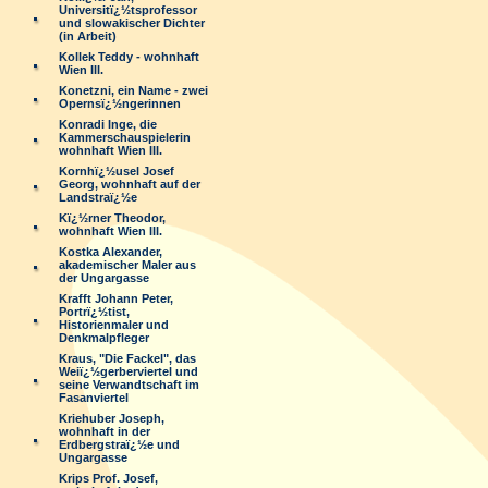
Universitï¿½tsprofessor
und slowakischer Dichter
(in Arbeit)
Kollek Teddy - wohnhaft
Wien III.
Konetzni, ein Name - zwei
Opernsï¿½ngerinnen
Konradi Inge, die
Kammerschauspielerin
wohnhaft Wien III.
Kornhï¿½usel Josef
Georg, wohnhaft auf der
Landstraï¿½e
Kï¿½rner Theodor,
wohnhaft Wien III.
Kostka Alexander,
akademischer Maler aus
der Ungargasse
Krafft Johann Peter,
Portrï¿½tist,
Historienmaler und
Denkmalpfleger
Kraus, "Die Fackel", das
Weiï¿½gerberviertel und
seine Verwandtschaft im
Fasanviertel
Kriehuber Joseph,
wohnhaft in der
Erdbergstraï¿½e und
Ungargasse
Krips Prof. Josef,