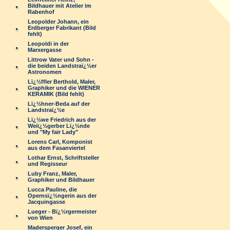
Bildhauer mit Atelier im
Rabenhof
Leopolder Johann, ein
Erdberger Fabrikant (Bild
fehlt)
Leopoldi in der
Marxergasse
Littrow Vater und Sohn -
die beiden Landstraï¿½er
Astronomen
Lï¿½ffler Berthold, Maler,
Graphiker und die WIENER
KERAMIK (Bild fehlt)
Lï¿½hner-Beda auf der
Landstraï¿½e
Lï¿½we Friedrich aus der
Weiï¿½gerber Lï¿½nde
und "My fair Lady"
Lorens Carl, Komponist
aus dem Fasanviertel
Lothar Ernst, Schriftsteller
und Regisseur
Luby Franz, Maler,
Graphiker und Bildhauer
Lucca Pauline, die
Opernsï¿½ngerin aus der
Jacquingasse
Lueger - Bï¿½rgermeister
von Wien
Madersperger Josef, ein