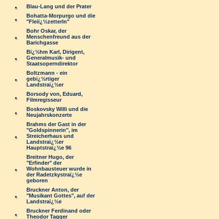
Blau-Lang und der Prater
Bohatta-Morpurgo und die
"Fleiï¿½zetterln"
Bohr Oskar, der
Menschenfreund aus der
Barichgasse
Bï¿½hm Karl, Dirigent,
Generalmusik- und
Staatsoperndirektor
Boltzmann - ein
gebï¿½rtiger
Landstraï¿½er
Borsody von, Eduard,
Filmregisseur
Boskovsky Willi und die
Neujahrskonzerte
Brahms der Gast in der
"Goldspinnerin", im
Streicherhaus und
Landstraï¿½er
Hauptstraï¿½e 96
Breitner Hugo, der
"Erfinder" der
Wohnbausteuer wurde in
der Radetzkystraï¿½e
geboren
Bruckner Anton, der
"Musikant Gottes", auf der
Landstraï¿½e
Bruckner Ferdinand oder
Theodor Tagger