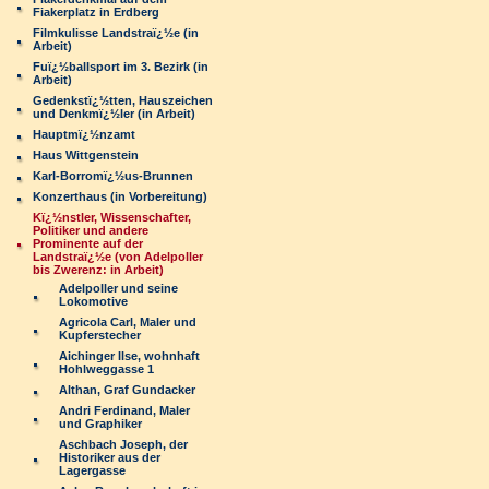
Fiakerplatz in Erdberg
Filmkulisse Landstraï¿½e (in
Arbeit)
Fuï¿½ballsport im 3. Bezirk (in
Arbeit)
Gedenkstï¿½tten, Hauszeichen
und Denkmï¿½ler (in Arbeit)
Hauptmï¿½nzamt
Haus Wittgenstein
Karl-Borromï¿½us-Brunnen
Konzerthaus (in Vorbereitung)
Kï¿½nstler, Wissenschafter,
Politiker und andere
Prominente auf der
Landstraï¿½e (von Adelpoller
bis Zwerenz: in Arbeit)
Adelpoller und seine
Lokomotive
Agricola Carl, Maler und
Kupferstecher
Aichinger Ilse, wohnhaft
Hohlweggasse 1
Althan, Graf Gundacker
Andri Ferdinand, Maler
und Graphiker
Aschbach Joseph, der
Historiker aus der
Lagergasse