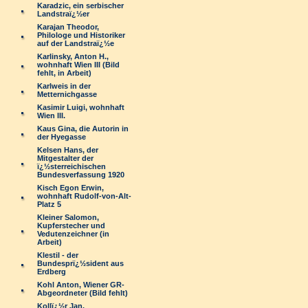
Karadzic, ein serbischer
Landstraï¿½er
Karajan Theodor,
Philologe und Historiker
auf der Landstraï¿½e
Karlinsky, Anton H.,
wohnhaft Wien III (Bild
fehlt, in Arbeit)
Karlweis in der
Metternichgasse
Kasimir Luigi, wohnhaft
Wien III.
Kaus Gina, die Autorin in
der Hyegasse
Kelsen Hans, der
Mitgestalter der
ï¿½sterreichischen
Bundesverfassung 1920
Kisch Egon Erwin,
wohnhaft Rudolf-von-Alt-
Platz 5
Kleiner Salomon,
Kupferstecher und
Vedutenzeichner (in
Arbeit)
Klestil - der
Bundesprï¿½sident aus
Erdberg
Kohl Anton, Wiener GR-
Abgeordneter (Bild fehlt)
Kollï¿½r Jan,