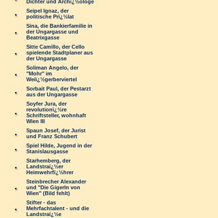
Dichter und Archï¿½ologe
Seipel Ignaz, der
politische Prï¿½lat
Sina, die Bankierfamilie in
der Ungargasse und
Beatrixgasse
Sitte Camillo, der Cello
spielende Stadtplaner aus
der Ungargasse
Soliman Angelo, der
"Mohr" im
Weiï¿½gerberviertel
Sorbait Paul, der Pestarzt
aus der Ungargasse
Soyfer Jura, der
revolutionï¿½re
Schriftsteller, wohnhaft
Wien III
Spaun Josef, der Jurist
und Franz Schubert
Spiel Hilde, Jugend in der
Stanislausgasse
Starhemberg, der
Landstraï¿½er
Heimwehrfï¿½hrer
Steinbrecher Alexander
und "Die Gigerln von
Wien" (Bild fehlt)
Stifter - das
Mehrfachtalent - und die
Landstraï¿½e