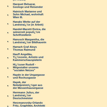
Hacquet Belsazar,
Geologe und Reisender
Hainisch Marianne und
Sohn Michael, wohnhaft
Wien III.
Hanaks Werke auf der
Landstraï¿½e (in Arbeit)
Handel-Mazetti Enrica, die
seinerzeit populï¿½re
Schriftstellerin
Hanusch Margaretha, die
Landstraï¿½er Bildhauerin
Harrach Graf Aloys
Thomas Raimund
Hauff Angelika,
Tï¿½nzerin, Artistin und
Kammerschauspielerin
Hï¿½user Rudolf -
Mitgestalter unseres
"sozialen Netzes"
Haydn in der Ungargasse
und Rochusgasse
Hayek, der
Nobelpreistrï¿½ger aus
der Messenhausergasse
Herrmann Julius, der
Landstraï¿½er
Deutschmeister
Herzmanovsky-Orlando
Fritz, Graphiker, Architekt