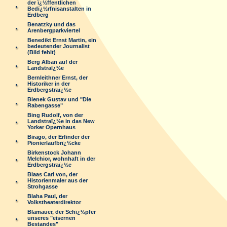
der ï¿½ffentlichen
Bedï¿½rfnisanstalten in
Erdberg
Benatzky und das
Arenbergparkviertel
Benedikt Ernst Martin, ein
bedeutender Journalist
(Bild fehlt)
Berg Alban auf der
Landstraï¿½e
Bernleithner Ernst, der
Historiker in der
Erdbergstraï¿½e
Bienek Gustav und "Die
Rabengasse"
Bing Rudolf, von der
Landstraï¿½e in das New
Yorker Opernhaus
Birago, der Erfinder der
Pionierlaufbrï¿½cke
Birkenstock Johann
Melchior, wohnhaft in der
Erdbergstraï¿½e
Blaas Carl von, der
Historienmaler aus der
Strohgasse
Blaha Paul, der
Volkstheaterdirektor
Blamauer, der Schï¿½pfer
unseres "eisernen
Bestandes"