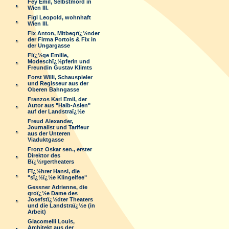
Fey Emil, Selbstmord in
Wien III.
Figl Leopold, wohnhaft
Wien III.
Fix Anton, Mitbegrï¿½nder
der Firma Portois & Fix in
der Ungargasse
Flï¿½ge Emilie,
Modeschï¿½pferin und
Freundin Gustav Klimts
Forst Willi, Schauspieler
und Regisseur aus der
Oberen Bahngasse
Franzos Karl Emil, der
Autor aus "Halb-Asien"
auf der Landstraï¿½e
Freud Alexander,
Journalist und Tarifeur
aus der Unteren
Viaduktgasse
Fronz Oskar sen., erster
Direktor des
Bï¿½rgertheaters
Fï¿½hrer Hansi, die
"sï¿½ï¿½e Klingelfee"
Gessner Adrienne, die
groï¿½e Dame des
Josefstï¿½dter Theaters
und die Landstraï¿½e (in
Arbeit)
Giacomelli Louis,
Architekt aus der