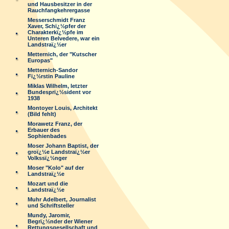
und Hausbesitzer in der
Rauchfangkehrergasse
Messerschmidt Franz
Xaver, Schï¿½pfer der
Charakterkï¿½pfe im
Unteren Belvedere, war ein
Landstraï¿½er
Metternich, der "Kutscher
Europas"
Metternich-Sandor
Fï¿½rstin Pauline
Miklas Wilhelm, letzter
Bundesprï¿½sident vor
1938
Montoyer Louis, Architekt
(Bild fehlt)
Morawetz Franz, der
Erbauer des
Sophienbades
Moser Johann Baptist, der
groï¿½e Landstraï¿½er
Volkssï¿½nger
Moser "Kolo" auf der
Landstraï¿½e
Mozart und die
Landstraï¿½e
Muhr Adelbert, Journalist
und Schriftsteller
Mundy, Jaromir,
Begrï¿½nder der Wiener
Rettungsgesellschaft und