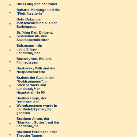
Blau-Lang und der Prater
Bohatta-Morpurgo und die
"Fleiï¿½zetterln"
Bohr Oskar, der
Menschenfreund aus der
Barichgasse
Bï¿½hm Karl, Dirigent,
Generalmusik- und
Staatsoperndirektor
Boltzmann - ein
gebï¿½rtiger
Landstraï¿½er
Borsody von, Eduard,
Filmregisseur
Boskovsky Willi und die
Neujahrskonzerte
Brahms der Gast in der
"Goldspinnerin", im
Streicherhaus und
Landstraï¿½er
Hauptstraï¿½e 96
Breitner Hugo, der
"Erfinder" der
Wohnbausteuer wurde in
der Radetzkystraï¿½e
geboren
Bruckner Anton, der
"Musikant Gottes", auf der
Landstraï¿½e
Bruckner Ferdinand oder
Theodor Tagger