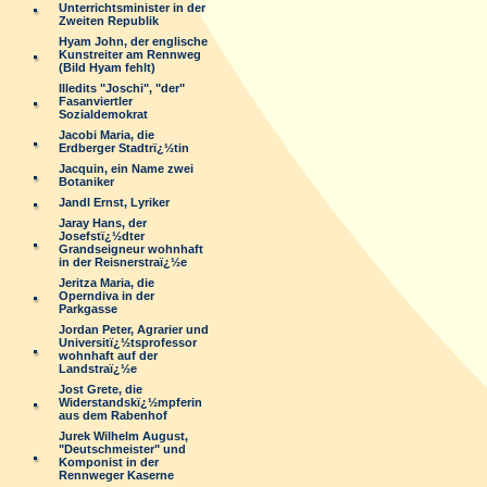
Unterrichtsminister in der
Zweiten Republik
Hyam John, der englische
Kunstreiter am Rennweg
(Bild Hyam fehlt)
Illedits "Joschi", "der"
Fasanviertler
Sozialdemokrat
Jacobi Maria, die
Erdberger Stadtrï¿½tin
Jacquin, ein Name zwei
Botaniker
Jandl Ernst, Lyriker
Jaray Hans, der
Josefstï¿½dter
Grandseigneur wohnhaft
in der Reisnerstraï¿½e
Jeritza Maria, die
Operndiva in der
Parkgasse
Jordan Peter, Agrarier und
Universitï¿½tsprofessor
wohnhaft auf der
Landstraï¿½e
Jost Grete, die
Widerstandskï¿½mpferin
aus dem Rabenhof
Jurek Wilhelm August,
"Deutschmeister" und
Komponist in der
Rennweger Kaserne