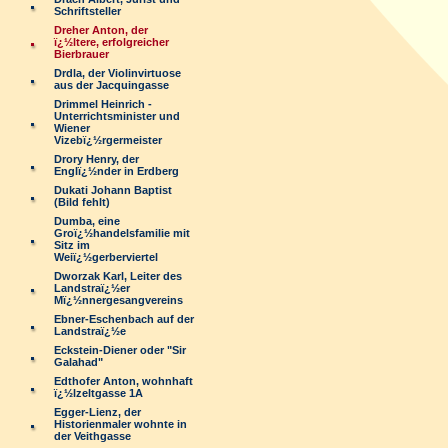
Schriftsteller
Dreher Anton, der
ï¿½ltere, erfolgreicher
Bierbrauer
Drdla, der Violinvirtuose
aus der Jacquingasse
Drimmel Heinrich -
Unterrichtsminister und
Wiener
Vizebï¿½rgermeister
Drory Henry, der
Englï¿½nder in Erdberg
Dukati Johann Baptist
(Bild fehlt)
Dumba, eine
Groï¿½handelsfamilie mit
Sitz im
Weiï¿½gerberviertel
Dworzak Karl, Leiter des
Landstraï¿½er
Mï¿½nnergesangvereins
Ebner-Eschenbach auf der
Landstraï¿½e
Eckstein-Diener oder "Sir
Galahad"
Edthofer Anton, wohnhaft
ï¿½lzeltgasse 1A
Egger-Lienz, der
Historienmaler wohnte in
der Veithgasse