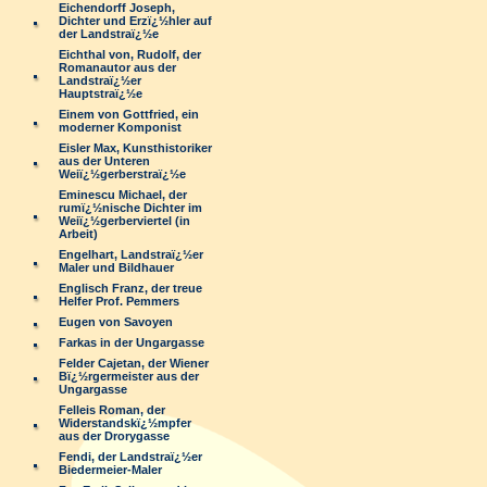
Eichendorff Joseph,
Dichter und Erzï¿½hler auf
der Landstraï¿½e
Eichthal von, Rudolf, der
Romanautor aus der
Landstraï¿½er
Hauptstraï¿½e
Einem von Gottfried, ein
moderner Komponist
Eisler Max, Kunsthistoriker
aus der Unteren
Weiï¿½gerberstraï¿½e
Eminescu Michael, der
rumï¿½nische Dichter im
Weiï¿½gerberviertel (in
Arbeit)
Engelhart, Landstraï¿½er
Maler und Bildhauer
Englisch Franz, der treue
Helfer Prof. Pemmers
Eugen von Savoyen
Farkas in der Ungargasse
Felder Cajetan, der Wiener
Bï¿½rgermeister aus der
Ungargasse
Felleis Roman, der
Widerstandskï¿½mpfer
aus der Drorygasse
Fendi, der Landstraï¿½er
Biedermeier-Maler