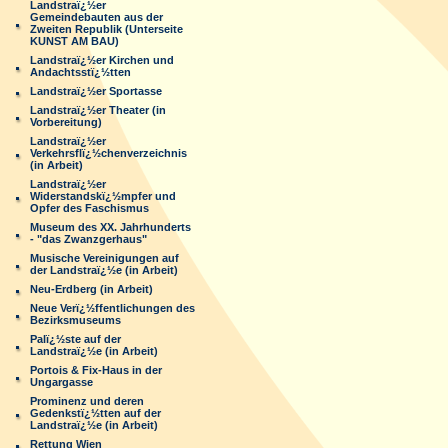
Landstraï¿½er
Gemeindebauten aus der
Zweiten Republik (Unterseite
KUNST AM BAU)
Landstraï¿½er Kirchen und
Andachtsstï¿½tten
Landstraï¿½er Sportasse
Landstraï¿½er Theater (in
Vorbereitung)
Landstraï¿½er
Verkehrsflï¿½chenverzeichnis
(in Arbeit)
Landstraï¿½er
Widerstandskï¿½mpfer und
Opfer des Faschismus
Museum des XX. Jahrhunderts
- "das Zwanzgerhaus"
Musische Vereinigungen auf
der Landstraï¿½e (in Arbeit)
Neu-Erdberg (in Arbeit)
Neue Verï¿½ffentlichungen des
Bezirksmuseums
Palï¿½ste auf der
Landstraï¿½e (in Arbeit)
Portois & Fix-Haus in der
Ungargasse
Prominenz und deren
Gedenkstï¿½tten auf der
Landstraï¿½e (in Arbeit)
Rettung Wien