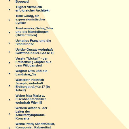
Boppard
Tilgner Viktor, ein
erfolgreicher Architekt
Trakl Georg, ein
expressionistischer
Lyriker
Trentsensky, Gebrï¿½der
und die Mandelbogen
(Bilder fehlen)
Uchatius Franz und die
Stahlbronze
Ucicky Gustav wohnhaft
Gottfried-Keller-Gasse 11
Vesely "Wickerl" - der
Freiheitskï¿½mpfer aus
dem Wildganshof
Wagner Otto und die
Landstraï¿½e
Watteroth Heinrich
Joseph, wohnhaft
Erdbergstraï¿½e 17 (in
Arbeit)
Weber Max Maria v.,
Eisenbahntechniker,
wohnhaft Wien III
Webern Anton v., der
Leiter der
Arbeitersymphonie-
Konzerte
Wehle Peter, Schriftsteller,
Komponist, Kabarettist