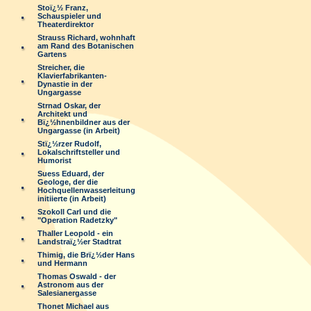
Stoï¿½ Franz,
Schauspieler und
Theaterdirektor
Strauss Richard, wohnhaft
am Rand des Botanischen
Gartens
Streicher, die
Klavierfabrikanten-
Dynastie in der
Ungargasse
Strnad Oskar, der
Architekt und
Bï¿½hnenbildner aus der
Ungargasse (in Arbeit)
Stï¿½rzer Rudolf,
Lokalschriftsteller und
Humorist
Suess Eduard, der
Geologe, der die
Hochquellenwasserleitung
initiierte (in Arbeit)
Szokoll Carl und die
"Operation Radetzky"
Thaller Leopold - ein
Landstraï¿½er Stadtrat
Thimig, die Brï¿½der Hans
und Hermann
Thomas Oswald - der
Astronom aus der
Salesianergasse
Thonet Michael aus