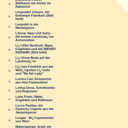
Bildhauer mit Atelier im
Rabenhof
Leopolder Johann, ein
Erdberger Fabrikant (Bild
fehlt)
Leopoldi in der
Marxergasse
Littrow Vater und Sohn -
die beiden Landstraï¿½er
Astronomen
Lï¿½ffler Berthold, Maler,
Graphiker und die WIENER
KERAMIK (Bild fehlt)
Lï¿½hner-Beda auf der
Landstraï¿½e
Lï¿½we Friedrich aus der
Weiï¿½gerber Lï¿½nde
und "My fair Lady"
Lorens Carl, Komponist
aus dem Fasanviertel
Lothar Ernst, Schriftsteller
und Regisseur
Luby Franz, Maler,
Graphiker und Bildhauer
Lucca Pauline, die
Opernsï¿½ngerin aus der
Jacquingasse
Lueger - Bï¿½rgermeister
von Wien
Madersperger Josef, ein