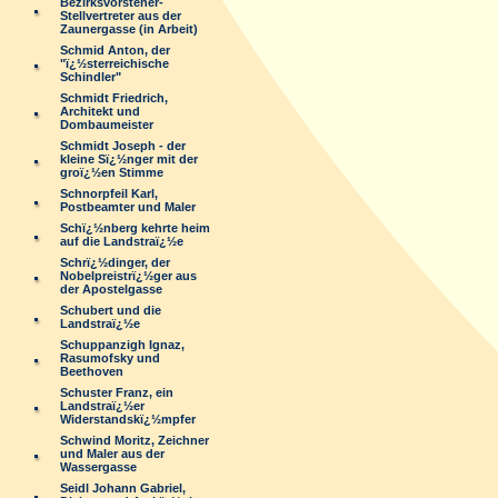
Bezirksvorsteher-
Stellvertreter aus der
Zaunergasse (in Arbeit)
Schmid Anton, der
"ï¿½sterreichische
Schindler"
Schmidt Friedrich,
Architekt und
Dombaumeister
Schmidt Joseph - der
kleine Sï¿½nger mit der
groï¿½en Stimme
Schnorpfeil Karl,
Postbeamter und Maler
Schï¿½nberg kehrte heim
auf die Landstraï¿½e
Schrï¿½dinger, der
Nobelpreistrï¿½ger aus
der Apostelgasse
Schubert und die
Landstraï¿½e
Schuppanzigh Ignaz,
Rasumofsky und
Beethoven
Schuster Franz, ein
Landstraï¿½er
Widerstandskï¿½mpfer
Schwind Moritz, Zeichner
und Maler aus der
Wassergasse
Seidl Johann Gabriel,