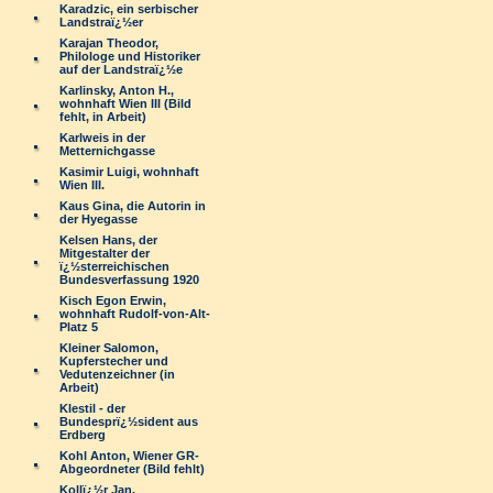
Karadzic, ein serbischer
Landstraï¿½er
Karajan Theodor,
Philologe und Historiker
auf der Landstraï¿½e
Karlinsky, Anton H.,
wohnhaft Wien III (Bild
fehlt, in Arbeit)
Karlweis in der
Metternichgasse
Kasimir Luigi, wohnhaft
Wien III.
Kaus Gina, die Autorin in
der Hyegasse
Kelsen Hans, der
Mitgestalter der
ï¿½sterreichischen
Bundesverfassung 1920
Kisch Egon Erwin,
wohnhaft Rudolf-von-Alt-
Platz 5
Kleiner Salomon,
Kupferstecher und
Vedutenzeichner (in
Arbeit)
Klestil - der
Bundesprï¿½sident aus
Erdberg
Kohl Anton, Wiener GR-
Abgeordneter (Bild fehlt)
Kollï¿½r Jan,