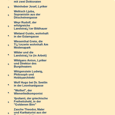
mit zwei Doktoraten
Weinheber Josef, Lyriker
Welitsch Ljuba,
Sopranistin aus der
Ditscheinergasse
Weyr Rudolf, der
erfolgreiche
Landstraï¿½er Bildhauer
Wieland Guido, wohnhaft
in der Eslarngasse
Wiesenthal Grete, die
Tï¿½nzerin wohnhaft Am
Modenapark
Wilder und die
Landstraï¿½e (in Arbeit)
Wildgans Anton, Lyriker
und Direktor des
Burgtheaters
Wittgenstein Ludwig,
Philosoph und
Hobbyarchitekt
Wolf Hugo bei Dr. Svetlin
in der Leonhardgasse
"Wolferl", der
Wienerliedkomponist
Ypsilanti, der griechische
Freiheitsheld, in der
"Goldenen Birn"
Zasche Theodor, Maler
und Karikaturist aus der