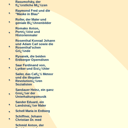
Rasumofsky, der
fï¿½rstliche Mï¿½zen
Raymond Fred und die
"Maske in Blau"
Roller, der Maler und
geniale Bï¿½hnenbilder
Romako Anton,
Portrï¿½tist und
Historienmaler
Rosenthal Konrad Johann
und Adam Carl sowie die
Rosenthal'schen
Grï¿½nde
Rysanek, die beiden
Erdberger Operndiven
Saar Ferdinand von,
Lyriker und Erzï¿½hler
Sailer, das Cafï¿½ Meteor
und die illegalen
Revolutionï¿½ren
Sozialisten
Sandauer Heinz, ein ganz
Groï¿½er der
Unterhaltungsmusik
Sander Eduard, ein
Landstraï¿½er Maler
Schell Maria in Erdberg
Schiffner, Johann
Christian Dr. med
Schmid Anton, der