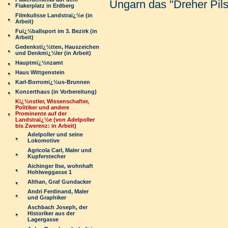
Ungarn das "Dreher Pil
Fiakerplatz in Erdberg
Filmkulisse Landstraï¿½e (in
Arbeit)
Fuï¿½ballsport im 3. Bezirk (in
Arbeit)
Gedenkstï¿½tten, Hauszeichen
und Denkmï¿½ler (in Arbeit)
Hauptmï¿½nzamt
Haus Wittgenstein
Karl-Borromï¿½us-Brunnen
Konzerthaus (in Vorbereitung)
Kï¿½nstler, Wissenschafter,
Politiker und andere
Prominente auf der
Landstraï¿½e (von Adelpoller
bis Zwerenz: in Arbeit)
Adelpoller und seine
Lokomotive
Agricola Carl, Maler und
Kupferstecher
Aichinger Ilse, wohnhaft
Hohlweggasse 1
Althan, Graf Gundacker
Andri Ferdinand, Maler
und Graphiker
Aschbach Joseph, der
Historiker aus der
Lagergasse