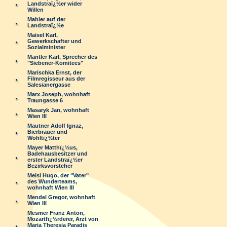
Landstraï¿½er wider
Willen
Mahler auf der
Landstraï¿½e
Maisel Karl,
Gewerkschafter und
Sozialminister
Mantler Karl, Sprecher des
"Siebener-Komitees"
Marischka Ernst, der
Filmregisseur aus der
Salesianergasse
Marx Joseph, wohnhaft
Traungasse 6
Masaryk Jan, wohnhaft
Wien III
Mautner Adolf Ignaz,
Bierbrauer und
Wohltï¿½ter
Mayer Matthï¿½us,
Badehausbesitzer und
erster Landstraï¿½er
Bezirksvorsteher
Meisl Hugo, der "Vater"
des Wunderteams,
wohnhaft Wien III
Mendel Gregor, wohnhaft
Wien III
Mesmer Franz Anton,
Mozartfï¿½rderer, Arzt von
Maria Theresia Paradis