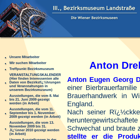
Unsere Mitarbeiter
Anton Drehe
Wir suchen Mitarbeiter
Treffpunkt Bezirksmuseum
VERANSTALTUNGSKALENDER
Anton Eugen Georg D
(Hier finden Interessenten alle
Daten von Bezirksfï¿½hrungen
einer Bierbrauerfamili
und Veranstaltungen in
unserem Bezirksmuseum)
Brauerhandwerk in W
Ausstellungen, die vom 8. Mai
bis 21. Juni 2009 gezeigt
England.
werden (in Arbeit)
Ausstellungen, die vom 11.
Nach seiner Rï¿½ckkeh
September bis 1. November
2009 gezeigt werden (in Arbeit)
heruntergewirtschafte
Ausstellungen, die vom 13.
November 2009 bis 31.
Schwechat und braute z
Jï¿½nner 2010 gezeigt werden
(in Arbeit)
stellte er die Produ
Unsere Ausstellungen in der