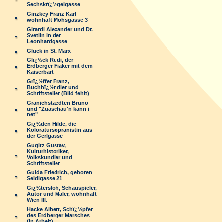
Sechskrï¿½gelgasse
Ginzkey Franz Karl
wohnhaft Mohsgasse 3
Girardi Alexander und Dr.
Svetlin in der
Leonhardgasse
Gluck in St. Marx
Glï¿½ck Rudi, der
Erdberger Fiaker mit dem
Kaiserbart
Grï¿½ffer Franz,
Buchhï¿½ndler und
Schriftsteller (Bild fehlt)
Granichstaedten Bruno
und "Zuaschau'n kann i
net"
Gï¿½den Hilde, die
Koloratursopranistin aus
der Gerlgasse
Gugitz Gustav,
Kulturhistoriker,
Volkskundler und
Schriftsteller
Gulda Friedrich, geboren
Seidlgasse 21
Gï¿½tersloh, Schauspieler,
Autor und Maler, wohnhaft
Wien III.
Hacke Albert, Schï¿½pfer
des Erdberger Marsches
(in Arbeit)