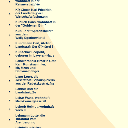
wohnhaft in der
Reisnerstraï¿½e
Kï¿½beck Karl Friedrich,
der Landstraï¿½er
Wirtschaftsfachmann
Kudlich Hans, wohnhaft in
der "Goldenen Birn"
Kuh - der "Sprechsteller"
aus dem
Weiï¿½gerberviertel
Kundmann Carl, Atelier
Landstraï¿½er Gï¿½rtel 3
Kunschak Leopold,
geboren im Laveran-Haus
Lanckoronski-Brzezie Graf
Karl, Kunstsammler,
Mï¿½zen und
Denkmalpfleger
Lang Lotte, die
Josefstadt-Schauspielerin
aus der Radetzkystraï¿½e
Lanner und die
Landstraï¿½e
Lehar Franz, wohnhaft
Marokkanergasse 20
Leherb Helmut, wohnhaft
Wien III
Lehmann Lotte, die
Turandot vom
Arenbergring
Leinfellner Heinz,