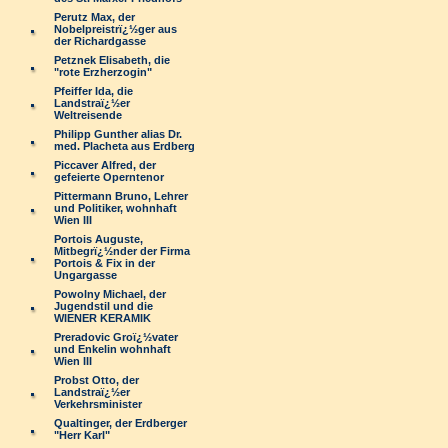
Perutz Max, der
Nobelpreistrï¿½ger aus
der Richardgasse
Petznek Elisabeth, die
"rote Erzherzogin"
Pfeiffer Ida, die
Landstraï¿½er
Weltreisende
Philipp Gunther alias Dr.
med. Placheta aus Erdberg
Piccaver Alfred, der
gefeierte Operntenor
Pittermann Bruno, Lehrer
und Politiker, wohnhaft
Wien III
Portois Auguste,
Mitbegrï¿½nder der Firma
Portois & Fix in der
Ungargasse
Powolny Michael, der
Jugendstil und die
WIENER KERAMIK
Preradovic Groï¿½vater
und Enkelin wohnhaft
Wien III
Probst Otto, der
Landstraï¿½er
Verkehrsminister
Qualtinger, der Erdberger
"Herr Karl"