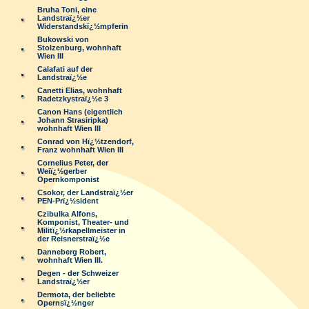
Bruha Toni, eine
Landstraï¿½er
Widerstandskï¿½mpferin
Bukowski von
Stolzenburg, wohnhaft
Wien III
Calafati auf der
Landstraï¿½e
Canetti Elias, wohnhaft
Radetzkystraï¿½e 3
Canon Hans (eigentlich
Johann Strasiripka)
wohnhaft Wien III
Conrad von Hï¿½tzendorf,
Franz wohnhaft Wien III
Cornelius Peter, der
Weiï¿½gerber
Opernkomponist
Csokor, der Landstraï¿½er
PEN-Prï¿½sident
Czibulka Alfons,
Komponist, Theater- und
Militï¿½rkapellmeister in
der Reisnerstraï¿½e
Danneberg Robert,
wohnhaft Wien III.
Degen - der Schweizer
Landstraï¿½er
Dermota, der beliebte
Opernsï¿½nger