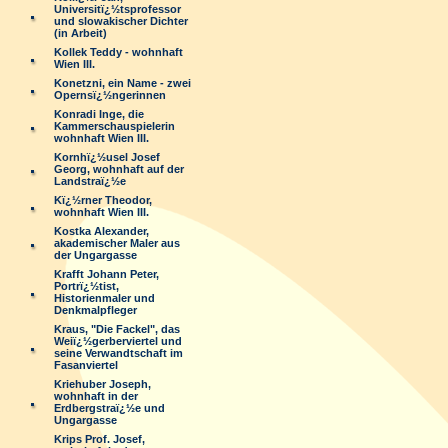
Universitï¿½tsprofessor
und slowakischer Dichter
(in Arbeit)
Kollek Teddy - wohnhaft
Wien III.
Konetzni, ein Name - zwei
Opernsï¿½ngerinnen
Konradi Inge, die
Kammerschauspielerin
wohnhaft Wien III.
Kornhï¿½usel Josef
Georg, wohnhaft auf der
Landstraï¿½e
Kï¿½rner Theodor,
wohnhaft Wien III.
Kostka Alexander,
akademischer Maler aus
der Ungargasse
Krafft Johann Peter,
Portrï¿½tist,
Historienmaler und
Denkmalpfleger
Kraus, "Die Fackel", das
Weiï¿½gerberviertel und
seine Verwandtschaft im
Fasanviertel
Kriehuber Joseph,
wohnhaft in der
Erdbergstraï¿½e und
Ungargasse
Krips Prof. Josef,