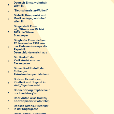
Deutsch Ernst, wohnhaft
Wien III.
"Deutschmeister-Wolferl"
Diabelli, Komponist und
Musikverleger, wohnhaft
Wien III.
Dingelstedt Franz
erï¿½ffnete am 25. Mai
1869 die Wiener
Staatsoper
Dinghofer Franz rief am
12. November 1918 von
der Parlamentsrampe die
Republik
Deutschï¿½sterreich aus
Dirr Rudolf, der
Karikaturist aus der
Fasangasse
Ditmar Karl Rudolf, der
Erdberger
Petroleumlampenfabrikant
Doderer Heimito von,
Kindheit und Jugend im
Weiï¿½gerberviertel
Donner Georg Raphael auf
der Landstraï¿½e
Door Anton alias Doctor,
Konzertpianist (Foto fehlt)
Dopsch Alfons, Historiker
in der Ungargasse
Drach Albert, Jurist und