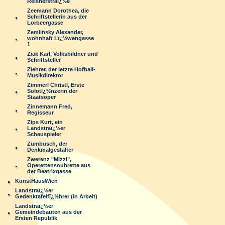
Reisnerstraï¿½e
Zeemann Dorothea, die
Schriftstellerin aus der
Lorbeergasse
Zemlinsky Alexander,
wohnhaft Lï¿½wengasse
1
Ziak Karl, Volksbildner und
Schriftsteller
Ziehrer, der letzte Hofball-
Musikdirektor
Zimmerl Christl, Erste
Solotï¿½nzerin der
Staatsoper
Zinnemann Fred,
Regisseur
Zips Kurt, ein
Landstraï¿½er
Schauspieler
Zumbusch, der
Denkmalgestalter
Zwerenz "Mizzi",
Operettensoubrette aus
der Beatrixgasse
KunstHausWien
Landstraï¿½er
Gedenktafelfï¿½hrer (in Arbeit)
Landstraï¿½er
Gemeindebauten aus der
Ersten Republik