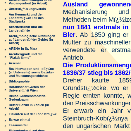
Ausland gewonne
Vergangenheit (in Arbeit)
Unterstï¿½tzungsverein
Mechanisierung und
Am Heumarkt und der
Methoden beim Mï¿½lz
Landstraï¿½er Teil des
Stadtparks
nun 1841 erstmals i
Arbeiterkultur und die
Landstraï¿½e
Bier
. Ab 1850 ging er
Archï¿½ologische Grabungen
auf Landstraï¿½er Gebiet (in
Mutter zu maschineller
Arbeit)
verwendete er erstm
ARENA in St. Marx
Arenbergpark und die
Antrieb.
"Flaktï¿½rme"
Arsenal
Die Produktionsmeng
Bezirkswappen und -plï¿½ne
1836/37 stieg bis 1862
(s. Unterseite) sowie Bezirks-
und Museumsgeschichte
Dreher kaufte 18
Bibliographie
Grundstï¿½cke, wo er 
Botanischer Garten der
Universitï¿½t Wien
Regie ernten konnte, 
Bruno-Granichstaedten-
Gedenkraum
den Preisschwankungen
Dritter Bezirk in Zahlen (in
Arbeit)
Er erwarb ein Jahr v
Eislaufen auf der Landstraï¿½e
Steinbruch-Kobï¿½ny
Es war einmal
den ungarischen Markt 
Fasanviertel
Fiakerdenkmal auf dem