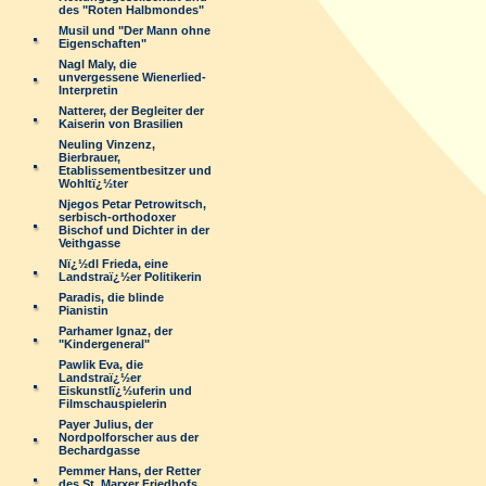
des "Roten Halbmondes"
Musil und "Der Mann ohne
Eigenschaften"
Nagl Maly, die
unvergessene Wienerlied-
Interpretin
Natterer, der Begleiter der
Kaiserin von Brasilien
Neuling Vinzenz,
Bierbrauer,
Etablissementbesitzer und
Wohltï¿½ter
Njegos Petar Petrowitsch,
serbisch-orthodoxer
Bischof und Dichter in der
Veithgasse
Nï¿½dl Frieda, eine
Landstraï¿½er Politikerin
Paradis, die blinde
Pianistin
Parhamer Ignaz, der
"Kindergeneral"
Pawlik Eva, die
Landstraï¿½er
Eiskunstlï¿½uferin und
Filmschauspielerin
Payer Julius, der
Nordpolforscher aus der
Bechardgasse
Pemmer Hans, der Retter
des St. Marxer Friedhofs