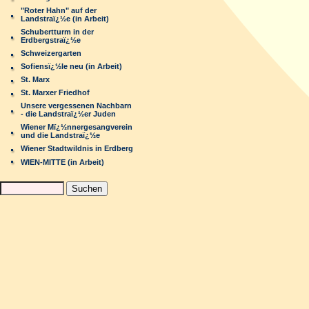
"Roter Hahn" auf der
Landstraï¿½e (in Arbeit)
Schubertturm in der
Erdbergstraï¿½e
Schweizergarten
Sofiensï¿½le neu (in Arbeit)
St. Marx
St. Marxer Friedhof
Unsere vergessenen Nachbarn
- die Landstraï¿½er Juden
Wiener Mï¿½nnergesangverein
und die Landstraï¿½e
Wiener Stadtwildnis in Erdberg
WIEN-MITTE (in Arbeit)