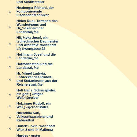
und Schriftsteller
Heuberger Richard, der
komponierende
Eisenbahntechniker
Hiden Rudi, Tormann des
Wunderteams und
Bï¿½cker auf der
Landstraï¿½e
Hlï¿½vka Josef, ein
tschechischer Baumeister
und Architekt, wohnhaft
Lï¿½wengasse 22
Hoffmann Josef und die
Landstraï¿½e
Hofmannsthal und die
Landstraï¿½e
Hï¿½hnel Ludwig,
Entdecker des Rudolf-
und Stefaniesees aus der
Reisnerstraï¿½e
Holt Hans, Schauspieler,
ein gebï¿½rtiger
Weiï¿½gerber
Holzinger Rudolf, ein
Weiï¿½gerber Maler
Hruschka Karl,
Volksschauspieler und
Kabarettist
Hubert Erwin, wohnhaft
Wien 3 und in Mallorca
Hurdes - erster