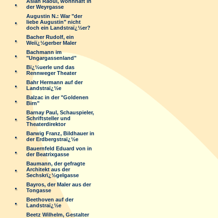
Aslan Raoul, wohnhaft in
der Weyrgasse
Augustin N.: War "der
liebe Augustin" nicht
doch ein Landstraï¿½er?
Bacher Rudolf, ein
Weiï¿½gerber Maler
Bachmann im
"Ungargassenland"
Bï¿½uerle und das
Rennweger Theater
Bahr Hermann auf der
Landstraï¿½e
Balzac in der "Goldenen
Birn"
Barnay Paul, Schauspieler,
Schriftsteller und
Theaterdirektor
Barwig Franz, Bildhauer in
der Erdbergstraï¿½e
Bauernfeld Eduard von in
der Beatrixgasse
Baumann, der gefragte
Architekt aus der
Sechskrï¿½gelgasse
Bayros, der Maler aus der
Tongasse
Beethoven auf der
Landstraï¿½e
Beetz Wilhelm, Gestalter